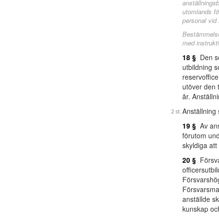
anställningsb
utomlands fö
personal vid i
Bestämmelser
med instrukt
18 §
Den so
utbildning 
reservoffice
utöver den 
år. Anställn
Anställning
19 §
Av anst
förutom unde
skyldiga at
20 §
Försva
officersutbi
Försvarshög
Försvarsmak
anställde s
kunskap och