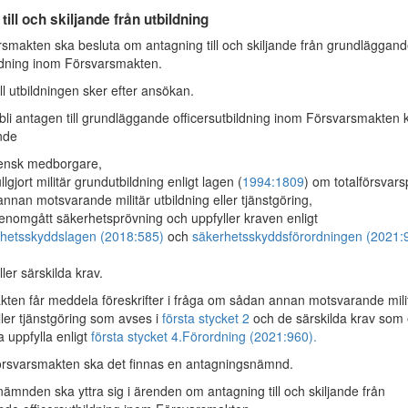
till och skiljande från utbildning
makten ska besluta om antagning till och skiljande från grundläggan
ildning inom Försvarsmakten.
ll utbildningen sker efter ansökan.
bli antagen till grundläggande officersutbildning inom Försvarsmakten 
nde
ensk medborgare,
llgjort militär grundutbildning enligt lagen (
1994:1809
) om totalförsvarsp
 annan motsvarande militär utbildning eller tjänstgöring,
enomgått säkerhetsprövning och uppfyller kraven enligt
hetsskyddslagen (2018:585)
och
säkerhetsskyddsförordningen (2021:
ller särskilda krav.
ten får meddela föreskrifter i fråga om sådan annan motsvarande mili
ller tjänstgöring som avses i
första stycket 2
och de särskilda krav som
 uppfylla enligt
första stycket 4.
Förordning (2021:960).
rsvarsmakten ska det finnas en antagningsnämnd.
ämnden ska yttra sig i ärenden om antagning till och skiljande från