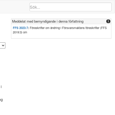
Meddelat med bemyndigande i denna författning
1
FFS 2023:7
:
Föreskrifter om ändring i Försvarsmaktens föreskrifter (FFS
2019:3) om
i
ng