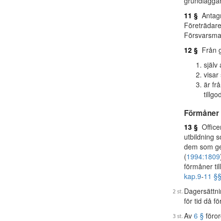
grundläggan
11 §
Antagn
Företrädare
Försvarsmak
12 §
Från gr
själv
visar 
är fr
tillg
Förmåner
13 §
Office
utbildning 
dem som gen
(
1994:1809
förmåner til
kap.
9
-
11 §
Dagersättni
för tid då 
Av
6 §
föror