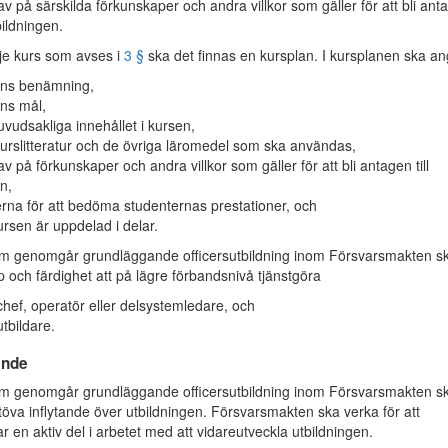
av på särskilda förkunskaper och andra villkor som gäller för att bli ant
tbildningen.
je kurs som avses i
3 §
ska det finnas en kursplan. I kursplanen ska a
ens benämning,
ns mål,
uvudsakliga innehållet i kursen,
urslitteratur och de övriga läromedel som ska användas,
av på förkunskaper och andra villkor som gäller för att bli antagen till
n,
rna för att bedöma studenternas prestationer, och
rsen är uppdelad i delar.
 genomgår grundläggande officersutbildning inom Försvarsmakten s
 och färdighet att på lägre förbandsnivå tjänstgöra
hef, operatör eller delsystemledare, och
tbildare.
ande
 genomgår grundläggande officersutbildning inom Försvarsmakten s
utöva inflytande över utbildningen. Försvarsmakten ska verka för att
r en aktiv del i arbetet med att vidareutveckla utbildningen.