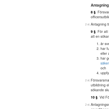
Antagning 
8 §
Försvars
officersutb
Antagning ti
9 §
För att 
att en söka
är sv
har fu
eller
har g
säker
och
uppfy
Försvarsmak
utbildning e
sökande ska
10 §
Vid Fö
Antagningsn