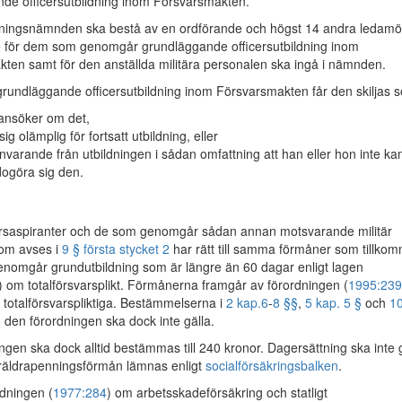
de officersutbildning inom Försvarsmakten.
ingsnämnden ska bestå av en ordförande och högst 14 andra ledamöt
 för dem som genomgår grundläggande officersutbildning inom
ten samt för den anställda militära personalen ska ingå i nämnden.
undläggande officersutbildning inom Försvarsmakten får den skiljas 
 ansöker om det,
sig olämplig för fortsatt utbildning, eller
ånvarande från utbildningen i sådan omfattning att han eller hon inte ka
odogöra sig den.
rsaspiranter och de som genomgår sådan annan motsvarande militär
som avses i
9 § första stycket 2
har rätt till samma förmåner som tillko
omgår grundutbildning som är längre än 60 dagar enligt lagen
) om totalförsvarsplikt. Förmånerna framgår av förordningen (
1995:239
l totalförsvarspliktiga. Bestämmelserna i
2 kap.
6
-
8 §§
,
5 kap. 5 §
och
1
§
den förordningen ska dock inte gälla.
ngen ska dock alltid bestämmas till 240 kronor. Dagersättning ska inte 
föräldrapenningsförmån lämnas enligt
socialförsäkringsbalken
.
dningen (
1977:284
) om arbetsskadeförsäkring och statligt