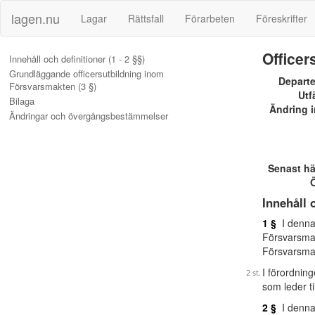
lagen.nu
Lagar
Rättsfall
Förarbeten
Föreskrifter
Officer
Innehåll och definitioner (1 - 2 §§)
Grundläggande officersutbildning inom
Depart
Försvarsmakten (3 §)
Utf
Bilaga
Ändring i
Ändringar och övergångsbestämmelser
Senast h
Ö
Innehåll 
1 §
I denna 
Försvarsmak
Försvarsma
I förordning
som leder t
2 §
I denna