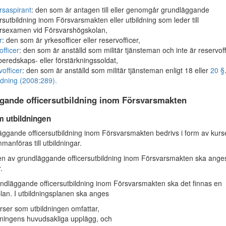
ersaspirant
: den som är antagen till eller genomgår grundläggande
ersutbildning inom Försvarsmakten eller utbildning som leder till
ersexamen vid Försvarshögskolan,
r
: den som är yrkesofficer eller reservofficer,
officer
: den som är anställd som militär tjänsteman och inte är reservoff
 beredskaps- eller förstärkningssoldat,
vofficer
: den som är anställd som militär tjänsteman enligt 18 eller
20 §
dning (2008:289).
gande officersutbildning inom Försvarsmakten
m utbildningen
gande officersutbildning inom Försvarsmakten bedrivs i form av kurs
anföras till utbildningar.
n av grundläggande officersutbildning inom Försvarsmakten ska anges
.
dläggande officersutbildning inom Försvarsmakten ska det finnas en
plan. I utbildningsplanen ska anges
rser som utbildningen omfattar,
dningens huvudsakliga upplägg, och