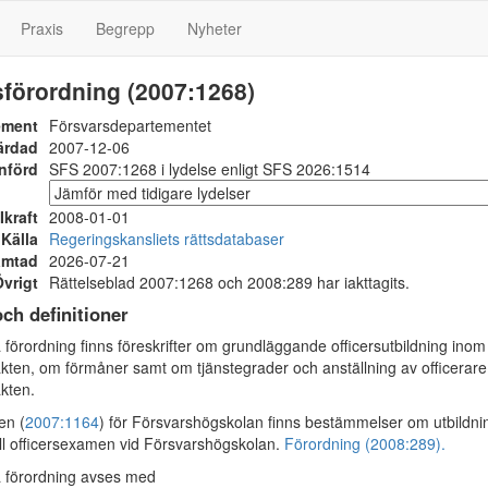
Praxis
Begrepp
Nyheter
sförordning (2007:1268)
ement
Försvarsdepartementet
ärdad
2007-12-06
nförd
SFS 2007:1268 i lydelse enligt SFS 2026:1514
Ikraft
2008-01-01
Källa
Regeringskansliets rättsdatabaser
ämtad
2026-07-21
vrigt
Rättelseblad 2007:1268 och 2008:289 har iakttagits.
och definitioner
förordning finns föreskrifter om grundläggande officersutbildning inom
ten, om förmåner samt om tjänstegrader och anställning av officerare 
kten.
en (
2007:1164
) för Försvarshögskolan finns bestämmelser om utbildni
ill officersexamen vid Försvarshögskolan.
Förordning (2008:289).
 förordning avses med