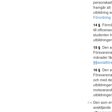
personskad
framgår att
utbildning 
Förordning 
14 §
Förmån
till office
studenten h
utbildninge
15 §
Den som
Försvarsmak
månader får
§§
socialför
16 §
Den so
Försvarsmak
och med den
utbildning
motsvarande
utbildningen
Den som en
avskiljande 