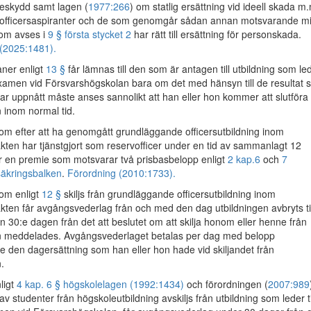
eskydd samt lagen (
1977:266
) om statlig ersättning vid ideell skada m
 officersaspiranter och de som genomgår sådan annan motsvarande mil
som avses i
9 § första stycket 2
har rätt till ersättning för personskada.
(2025:1481).
er enligt
13 §
får lämnas till den som är antagen till utbildning som le
rsexamen vid Försvarshögskolan bara om det med hänsyn till de resultat
ar uppnått måste anses sannolikt att han eller hon kommer att slutföra
n inom normal tid.
 efter att ha genomgått grundläggande officersutbildning inom
ten har tjänstgjort som reservofficer under en tid av sammanlagt 12
 en premie som motsvarar två prisbasbelopp enligt
2 kap.
6
och
7
säkringsbalken
.
Förordning (2010:1733).
m enligt
12 §
skiljs från grundläggande officersutbildning inom
ten får avgångsvederlag från och med den dag utbildningen avbryts til
 30:e dagen från det att beslutet om att skilja honom eller henne från
en meddelades. Avgångsvederlaget betalas per dag med belopp
 den dagersättning som han eller hon hade vid skiljandet från
.
ligt
4 kap. 6 § högskolelagen (1992:1434)
och förordningen (
2007:989
av studenter från högskoleutbildning avskiljs från utbildning som leder ti