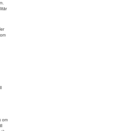
.m.
itär
der
 som
l
) om
ll