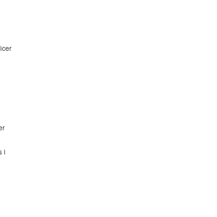
icer
.
er
 i