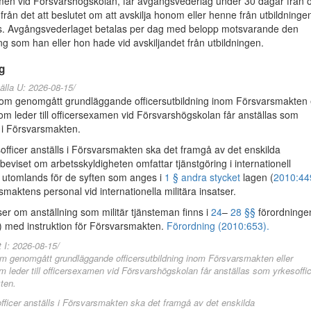
men vid Försvarshögskolan, får avgångsvederlag under 30 dagar från 
rån det att beslutet om att avskilja honom eller henne från utbildninge
. Avgångsvederlaget betalas per dag med belopp motsvarande den
ng som han eller hon hade vid avskiljandet från utbildningen.
g
älla U: 2026-08-15/
m genomgått grundläggande officersutbildning inom Försvarsmakten e
som leder till officersexamen vid Försvarshögskolan får anställas som
r i Försvarsmakten.
officer anställs i Försvarsmakten ska det framgå av det enskilda
beviset om arbetsskyldigheten omfattar tjänstgöring i internationell
utomlands för de syften som anges i
1 § andra stycket
lagen (
2010:44
maktens personal vid internationella militära insatser.
r om anställning som militär tjänsteman finns i
24
–
28 §§
förordninge
) med instruktion för Försvarsmakten.
Förordning (2010:653).
t I: 2026-08-15/
 genomgått grundläggande officersutbildning inom Försvarsmakten eller
m leder till officersexamen vid Försvarshögskolan får anställas som yrkesoffic
ten.
fficer anställs i Försvarsmakten ska det framgå av det enskilda