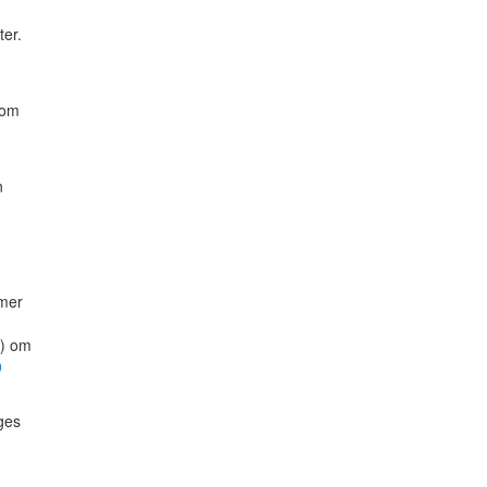
er.
som
n
mmer
) om
0
ges