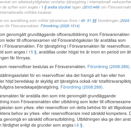
eviset om arbetsskyldigheten omfattar tjänstgöring i internationell verksamhe
r de syften som anges i
1 § andra stycket
lagen (
2010:449
) om Försvarsmak
nternationella militära insatser.
 om anställning som militär tjänsteman finns i
45
-
51 §§
förordningen (
2024:
ion för Försvarsmakten.
Förordning (2026:1514).
m genomgått grundläggande officersutbildning inom Försvarsmakten e
som leder till officersexamen vid Försvarshögskolan får anställas som
r i Försvarsmakten. För tjänstgöring i Försvarsmakten får reservofficer,
tid som anges i
15 §
, anställas under högst tre år inom en period om åt
ingen får förnyas.
 som reservofficer beslutas av Försvarsmakten.
Förordning (2008:289).
ällningsavtalet för en reservofficer ska det framgå att han eller hon
r höjd beredskap är skyldig att tjänstgöra också när totalförsvarsplikti
t fullgöra beredskapstjänstgöring.
Förordning (2008:289).
rsmakten får anställa den som inte genomgått grundläggande
ldning inom Försvarsmakten eller utbildning som leder till officersexame
skolan som yrkes- eller reservofficer om detta behövs för att tillgodos
tens behov av yrkes- eller reservofficerare med särskild kompetens. 
ka genomgå en särskild officersutbildning. Utbildningen ska ge den anst
 färdighet enligt de grunder som anges i
6 §
.