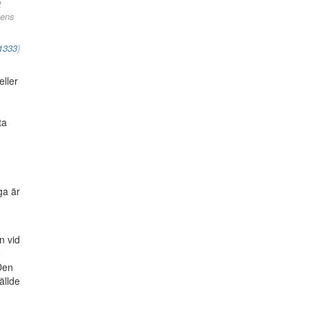
t
tens
1333
)
ller
ta
ga är
n vid
e
Den
ällde