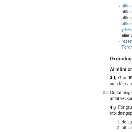
offic
offic
offic
office
yrkes
eller
reser
Föror
Grundläg
Allmänt o
3 §
Grundläg
som får samm
Omfattninge
antal veckor
4 §
För grun
utbildnings
de ku
utbil