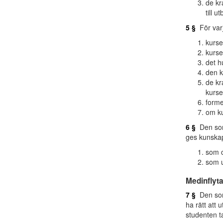
de kr
till u
5 §
För var
kurs
kurse
det h
den k
de kr
kurse
forme
om ku
6 §
Den som
ges kunskap
som c
som u
Medinflyt
7 §
Den som
ha rätt att 
studenten ta