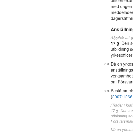
officersexa
med dagen f
meddelades
dagersättni
Anställnin
/Upphör att g
17 §
Den so
utbildning 
yrkesoffice
Då en yrkes
anställnings
verksamhet 
om Försvars
Bestämmelse
(
2007:1266
/Träder i kraf
17 § Den som
utbildning so
Försvarsmak
Då en yrkeso