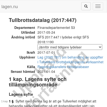
lagen.nu
Toggl
naviga
Tullbrottsdatalag (2017:447)
Departement
Finansdepartementet S3
Utfärdad
2017-05-24
Ändring införd
SFS 2017:447 i lydelse enligt SFS
2018:1190
U
p
p
h
ä
v
d
f
ö
r
f
a
t
t
n
i
n
g
Ikraft
2017-07-01
Upphäver
Lag (2005:787) om behandling av uppgifter
i Tullverkets brottsbekämpande verksamhet
Källa
Regeringskansliets rättsdatabaser
Senast hämtad
2021-01-04
1 kap. Lagens syfte och
tillämpningsområde
Lagens syfte
1 §
Syftet med denna lag är att ge Tullverket möjlighet att
behandla personuppgifter på ett ändamålsenligt sätt i sin