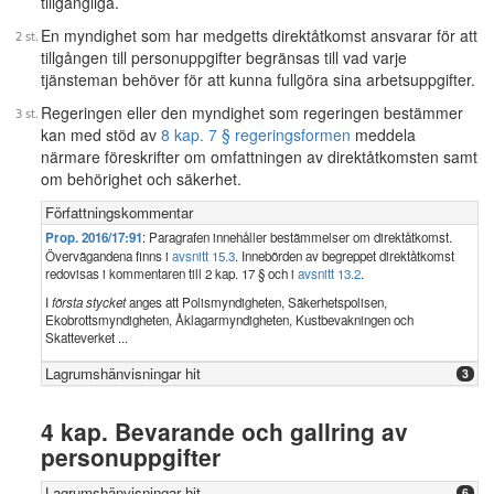
tillgängliga.
En myndighet som har medgetts direktåtkomst ansvarar för att
tillgången till personuppgifter begränsas till vad varje
tjänsteman behöver för att kunna fullgöra sina arbetsuppgifter.
Regeringen eller den myndighet som regeringen bestämmer
kan med stöd av
8 kap. 7 § regeringsformen
meddela
närmare föreskrifter om omfattningen av direktåtkomsten samt
om behörighet och säkerhet.
Författningskommentar
Prop. 2016/17:91
: Paragrafen innehåller bestämmelser om direktåtkomst.
Övervägandena finns i
avsnitt 15.3
. Innebörden av begreppet direktåtkomst
redovisas i kommentaren till 2 kap. 17 § och i
avsnitt 13.2
.
I
första stycket
anges att Polismyndigheten, Säkerhetspolisen,
Ekobrottsmyndigheten, Åklagarmyndigheten, Kustbevakningen och
Skatteverket ...
Lagrumshänvisningar hit
3
4 kap. Bevarande och gallring av
personuppgifter
Lagrumshänvisningar hit
6