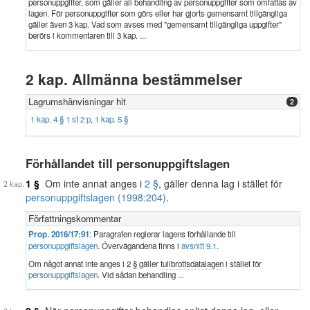
personuppgifter, som gäller all behandling av personuppgifter som omfattas av
lagen. För personuppgifter som görs eller har gjorts gemensamt tillgängliga
gäller även 3 kap. Vad som avses med ”gemensamt tillgängliga uppgifter”
berörs i kommentaren till 3 kap. ...
2 kap. Allmänna bestämmelser
Lagrumshänvisningar hit
2
1 kap. 4 § 1 st 2 p
,
1 kap. 5 §
Förhållandet till personuppgiftslagen
1 §
Om inte annat anges i
2 §
, gäller denna lag i stället för
personuppgiftslagen (1998:204)
.
Författningskommentar
Prop. 2016/17:91
: Paragrafen reglerar lagens förhållande till
personuppgiftslagen
. Övervägandena finns i
avsnitt 9.1
.
Om något annat inte anges i 2 § gäller
tullbrottsdatalagen
i stället för
personuppgiftslagen
. Vid sådan behandling ...