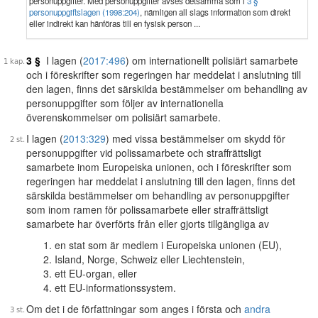
personuppgifter. Med personuppgifter avses detsamma som i
3 §
personuppgiftslagen (1998:204)
, nämligen all slags information som direkt
eller indirekt kan hänföras till en fysisk person ...
3 §
I lagen (
2017:496
) om internationellt polisiärt samarbete
och i föreskrifter som regeringen har meddelat i anslutning till
den lagen, finns det särskilda bestämmelser om behandling av
personuppgifter som följer av internationella
överenskommelser om polisiärt samarbete.
I lagen (
2013:329
) med vissa bestämmelser om skydd för
personuppgifter vid polissamarbete och straffrättsligt
samarbete inom Europeiska unionen, och i föreskrifter som
regeringen har meddelat i anslutning till den lagen, finns det
särskilda bestämmelser om behandling av personuppgifter
som inom ramen för polissamarbete eller straffrättsligt
samarbete har överförts från eller gjorts tillgängliga av
en stat som är medlem i Europeiska unionen (EU),
Island, Norge, Schweiz eller Liechtenstein,
ett EU-organ, eller
ett EU-informationssystem.
Om det i de författningar som anges i första och
andra