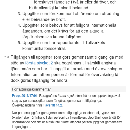
föreskrivet fängelse i två år eller däröver, och
är allvarligt kriminellt belastad.
Uppgifter som förekommer i ett ärende om utredning
eller beivrande av brott.
Uppgifter som behövs för att fullgöra internationella
åtaganden, om det krävs för att den aktuella
förpliktelsen ska kunna fullgöras.
Uppgifter som har rapporterats till Tullverkets
kommunikationscentral.
Tillgången till uppgifter som görs gemensamt tillgängliga med
stöd av
första stycket 2
ska begränsas till särskilt angivna
tjänstemän som har till uppgift att arbeta med övervakningen.
Information om att en person är föremål för övervakning får
dock göras tillgänglig för andra.
Författningskommentar
Prop. 2016/17:91
: Paragrafens
första stycke
innehåller en uppräkning av de
slag av personuppgifter som får göras gemensamt tillgängliga.
Övervägandena finns i
avsnitt 14.2
.
När personuppgifter görs gemensamt tillgängliga innebär det, typiskt sett,
ökade risker för intrång i den personliga integriteten. Uppräkningen är därför
uttömmande och det är alltså inte tillåtet att göra personuppgifter gemensamt
tillgängliga ...