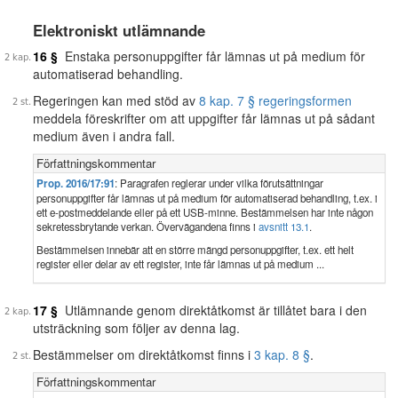
Elektroniskt utlämnande
16 §
Enstaka personuppgifter får lämnas ut på medium för
automatiserad behandling.
Regeringen kan med stöd av
8 kap. 7 § regeringsformen
meddela föreskrifter om att uppgifter får lämnas ut på sådant
medium även i andra fall.
Författningskommentar
Prop. 2016/17:91
: Paragrafen reglerar under vilka förutsättningar
personuppgifter får lämnas ut på medium för automatiserad behandling, t.ex. i
ett e-postmeddelande eller på ett USB-minne. Bestämmelsen har inte någon
sekretessbrytande verkan. Övervägandena finns i
avsnitt 13.1
.
Bestämmelsen innebär att en större mängd personuppgifter, t.ex. ett helt
register eller delar av ett register, inte får lämnas ut på medium ...
17 §
Utlämnande genom direktåtkomst är tillåtet bara i den
utsträckning som följer av denna lag.
Bestämmelser om direktåtkomst finns i
3 kap. 8 §
.
Författningskommentar