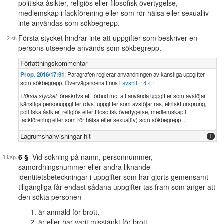
politiska åsikter, religiös eller filosofisk övertygelse,
medlemskap i fackförening eller som rör hälsa eller sexualliv
inte användas som sökbegrepp.
Första stycket hindrar inte att uppgifter som beskriver en
persons utseende används som sökbegrepp.
Författningskommentar
Prop. 2016/17:91
: Paragrafen reglerar användningen av känsliga uppgifter
som sökbegrepp. Övervägandena finns i
avsnitt 14.4.1
.
I
första stycket
föreskrivs ett förbud mot att använda uppgifter som avslöjar
känsliga personuppgifter (dvs. uppgifter som avslöjar ras, etniskt ursprung,
politiska åsikter, religiös eller filosofisk övertygelse, medlemskap i
fackförening eller som rör hälsa eller sexualliv) som sökbegrepp ...
Lagrumshänvisningar hit
1
6 §
Vid sökning på namn, personnummer,
samordningsnummer eller andra liknande
identitetsbeteckningar i uppgifter som har gjorts gemensamt
tillgängliga får endast sådana uppgifter tas fram som anger att
den sökta personen
är anmäld för brott,
är eller har varit misstänkt för brott,