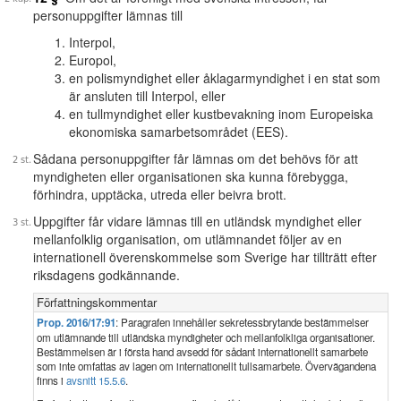
personuppgifter lämnas till
Interpol,
Europol,
en polismyndighet eller åklagarmyndighet i en stat som
är ansluten till Interpol, eller
en tullmyndighet eller kustbevakning inom Europeiska
ekonomiska samarbetsområdet (EES).
Sådana personuppgifter får lämnas om det behövs för att
myndigheten eller organisationen ska kunna förebygga,
förhindra, upptäcka, utreda eller beivra brott.
Uppgifter får vidare lämnas till en utländsk myndighet eller
mellanfolklig organisation, om utlämnandet följer av en
internationell överenskommelse som Sverige har tillträtt efter
riksdagens godkännande.
Författningskommentar
Prop. 2016/17:91
: Paragrafen innehåller sekretessbrytande bestämmelser
om utlämnande till utländska myndigheter och mellanfolkliga organisationer.
Bestämmelsen är i första hand avsedd för sådant internationellt samarbete
som inte omfattas av lagen om internationellt tullsamarbete. Övervägandena
finns i
avsnitt 15.5.6
.