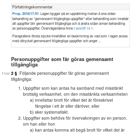
Författningskommentar
Prop. 2016/17:91
: Lagen bygger på en uppdelning mellan å ena sidan
behandling av ”gemensamt tillgängliga uppgifter” eller behandling som innebär
att uppgifter blir gemensamt tillgängliga och å andra sidan annan behandling
av personuppgifter. Övervägandena finns i
avsnitt 14.1
.
Paragrafens
första stycke
innehåller en beskrivning av vad som i lagen avses
med uttrycket gemensamt tillgängliga uppgifter och anger ...
Personuppgifter som får göras gemensamt
tillgängliga
2 §
Följande personuppgifter får göras gemensamt
tillgängliga:
Uppgifter som kan antas ha samband med misstänkt
brottslig verksamhet, om den misstänkta verksamheten
innefattar brott för vilket det är föreskrivet
fängelse i ett år eller däröver, eller
sker systematiskt.
Uppgifter som behövs för övervakningen av en person,
om han eller hon
kan antas komma att begå brott för vilket det är