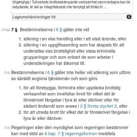
tillgängliga i Tullverkets brottsbekämpande verksamhet sammantagna kan bli
betydande, är det av integritetsskäl inte lämpligt att tillåta fri ...
Lagrumshänvisningar hit
5
7 §
Bestämmelserna i
6 §
gäller inte vid
sökning i en viss handling eller i ett visst ärende, eller
sökning i en uppgiftssamling som har skapats för att
undersöka viss brottslighet eller vissa kriminella
grupperingar och som enbart de som arbetar i
undersökningen har åtkomst till.
Bestämmelserna i
6 §
gäller inte heller vid sökning som utförs
av särskilt angivna tjänstemän och som görs
för att förebygga, förhindra eller upptäcka brottslig
verksamhet som innefattar brott för vilket det är
föreskrivet fängelse i fyra år eller däröver eller för
sådant ändamål som avses i
2 § första stycket 2
, eller
för att utreda brott för vilket det är föreskrivet fängelse i
fyra år eller däröver.
Regeringen eller den myndighet som regeringen bestämmer
kan med stöd av
8 kap. 7 § regeringsformen
meddela