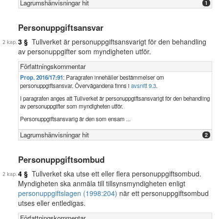
Lagrumshänvisningar hit
1
Personuppgiftsansvar
3 §
Tullverket är personuppgiftsansvarigt för den behandling
av personuppgifter som myndigheten utför.
Författningskommentar
Prop. 2016/17:91
: Paragrafen innehåller bestämmelser om
personuppgiftsansvar. Övervägandena finns i
avsnitt 9.3
.
I paragrafen anges att Tullverket är personuppgiftsansvarigt för den behandling
av personuppgifter som myndigheten utför.
Personuppgiftsansvarig är den som ensam ...
Lagrumshänvisningar hit
2
Personuppgiftsombud
4 §
Tullverket ska utse ett eller flera personuppgiftsombud.
Myndigheten ska anmäla till tillsynsmyndigheten enligt
personuppgiftslagen (1998:204)
när ett personuppgiftsombud
utses eller entledigas.
Författningskommentar