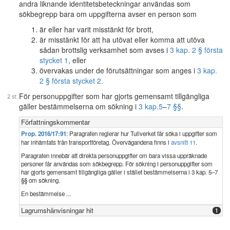
andra liknande identitetsbeteckningar användas som
sökbegrepp bara om uppgifterna avser en person som
är eller har varit misstänkt för brott,
är misstänkt för att ha utövat eller komma att utöva
sådan brottslig verksamhet som avses i
3 kap. 2 § första
stycket 1
, eller
övervakas under de förutsättningar som anges i
3 kap.
2 § första stycket 2.
För personuppgifter som har gjorts gemensamt tillgängliga
gäller bestämmelserna om sökning i
3 kap.
5
–
7 §§
.
Författningskommentar
Prop. 2016/17:91
: Paragrafen reglerar hur Tullverket får söka i uppgifter som
har inhämtats från transportföretag. Övervägandena finns i
avsnitt 11
.
Paragrafen innebär att direkta personuppgifter om bara vissa uppräknade
personer får användas som sökbegrepp. För sökning i personuppgifter som
har gjorts gemensamt tillgängliga gäller i stället bestämmelserna i 3 kap. 5–7
§§ om sökning.
En bestämmelse ...
Lagrumshänvisningar hit
1