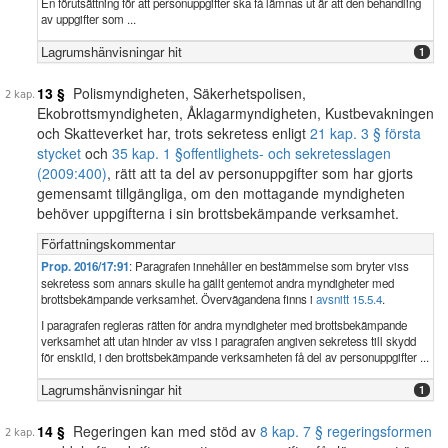
En förutsättning för att personuppgifter ska få lämnas ut är att den behandling
av uppgifter som ...
Lagrumshänvisningar hit
1
13 §
Polismyndigheten, Säkerhetspolisen,
Ekobrottsmyndigheten, Åklagarmyndigheten, Kustbevakningen
och Skatteverket har, trots sekretess enligt
21 kap. 3 § första
stycket
och
35 kap. 1 §
offentlighets- och sekretesslagen
(2009:400)
, rätt att ta del av personuppgifter som har gjorts
gemensamt tillgängliga, om den mottagande myndigheten
behöver uppgifterna i sin brottsbekämpande verksamhet.
Författningskommentar
Prop. 2016/17:91
: Paragrafen innehåller en bestämmelse som bryter viss
sekretess som annars skulle ha gällt gentemot andra myndigheter med
brottsbekämpande verksamhet. Övervägandena finns i
avsnitt 15.5.4
.
I paragrafen regleras rätten för andra myndigheter med brottsbekämpande
verksamhet att utan hinder av viss i paragrafen angiven sekretess till skydd
för enskild, i den brottsbekämpande verksamheten få del av personuppgifter ...
Lagrumshänvisningar hit
1
14 §
Regeringen kan med stöd av
8 kap. 7 § regeringsformen