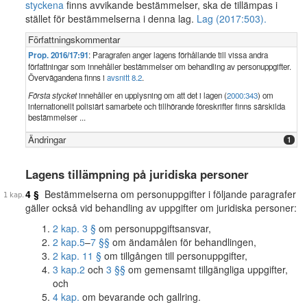
styckena
finns avvikande bestämmelser, ska de tillämpas i
stället för bestämmelserna i denna lag.
Lag (2017:503).
Författningskommentar
Prop. 2016/17:91
: Paragrafen anger lagens förhållande till vissa andra
författningar som innehåller bestämmelser om behandling av personuppgifter.
Övervägandena finns i
avsnitt 8.2
.
Första stycket
innehåller en upplysning om att det i lagen (
2000:343
) om
internationellt polisiärt samarbete och tillhörande föreskrifter finns särskilda
bestämmelser ...
Ändringar
1
Lagens tillämpning på juridiska personer
4 §
Bestämmelserna om personuppgifter i följande paragrafer
gäller också vid behandling av uppgifter om juridiska personer:
2 kap. 3 §
om personuppgiftsansvar,
2 kap.
5
–
7 §§
om ändamålen för behandlingen,
2 kap. 11 §
om tillgången till personuppgifter,
3 kap.
2
och
3 §§
om gemensamt tillgängliga uppgifter,
och
4 kap.
om bevarande och gallring.