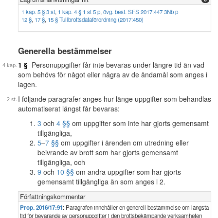
1 kap. 5 § 3 st
,
1 kap. 4 § 1 st 5 p
,
övg. best. SFS 2017:447 3Nb p
12 §
,
17 §
,
15 § Tullbrottsdataförordning (2017:450)
Generella bestämmelser
1 §
Personuppgifter får inte bevaras under längre tid än vad
som behövs för något eller några av de ändamål som anges i
lagen.
I följande paragrafer anges hur länge uppgifter som behandlas
automatiserat längst får bevaras:
3
och
4 §§
om uppgifter som inte har gjorts gemensamt
tillgängliga,
5
–
7 §§
om uppgifter i ärenden om utredning eller
beivrande av brott som har gjorts gemensamt
tillgängliga, och
9
och
10 §§
om andra uppgifter som har gjorts
gemensamt tillgängliga än som anges i 2.
Författningskommentar
Prop. 2016/17:91
: Paragrafen innehåller en generell bestämmelse om längsta
tid för bevarande av personuppgifter i den brottsbekämpande verksamheten