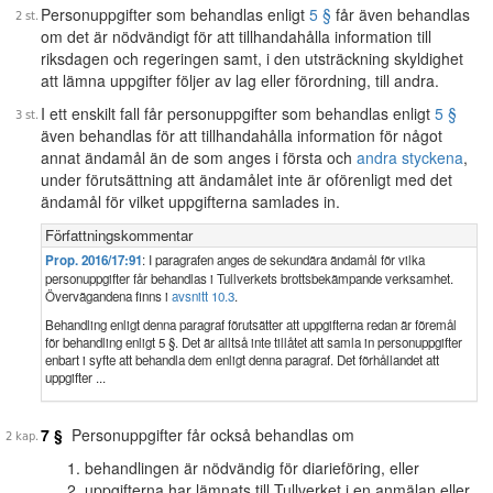
Personuppgifter som behandlas enligt
5 §
får även behandlas
om det är nödvändigt för att tillhandahålla information till
riksdagen och regeringen samt, i den utsträckning skyldighet
att lämna uppgifter följer av lag eller förordning, till andra.
I ett enskilt fall får personuppgifter som behandlas enligt
5 §
även behandlas för att tillhandahålla information för något
annat ändamål än de som anges i första och
andra styckena
,
under förutsättning att ändamålet inte är oförenligt med det
ändamål för vilket uppgifterna samlades in.
Författningskommentar
Prop. 2016/17:91
: I paragrafen anges de sekundära ändamål för vilka
personuppgifter får behandlas i Tullverkets brottsbekämpande verksamhet.
Övervägandena finns i
avsnitt 10.3
.
Behandling enligt denna paragraf förutsätter att uppgifterna redan är föremål
för behandling enligt 5 §. Det är alltså inte tillåtet att samla in personuppgifter
enbart i syfte att behandla dem enligt denna paragraf. Det förhållandet att
uppgifter ...
7 §
Personuppgifter får också behandlas om
behandlingen är nödvändig för diarieföring, eller
uppgifterna har lämnats till Tullverket i en anmälan eller