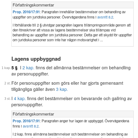
Författningskommentar
Prop. 2016/17:91
: Paragrafen innehåller bestämmelser om behandling av
uppgifter om juridiska personer. Övervägandena finns i
avsnitt 8.2
.
I förhållande till 2 § utvidgar paragrafen lagens tillämpningsområde genom att
den föreskriver att vissa av lagens bestämmelser ska tillämpas vid
behandling av uppgifter om juridiska personer. Detta ger ett skydd för uppgifter
om juridiska personer som inte har någon motsvarighet i ...
Lagens uppbyggnad
5 §
I
2 kap.
finns det allmänna bestämmelser om behandling
av personuppgifter.
För personuppgifter som görs eller har gjorts gemensamt
tillgängliga gäller även
3 kap.
I
4 kap.
finns det bestämmelser om bevarande och gallring av
personuppgifter.
Författningskommentar
Prop. 2016/17:91
: Paragrafen anger hur lagen är uppbyggd. Övervägandena
finns i
avsnitt 8.2
.
I 2 kap. finns allmänna bestämmelser och bestämmelser om behandling av