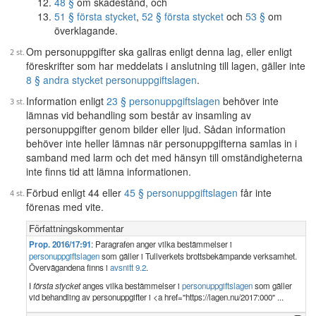
48 §
om skadestånd, och
51 § första stycket
,
52 § första stycket
och
53 §
om
överklagande.
Om personuppgifter ska gallras enligt denna lag, eller enligt
föreskrifter som har meddelats i anslutning till lagen, gäller inte
8 § andra stycket personuppgiftslagen
.
Information enligt
23 § personuppgiftslagen
behöver inte
lämnas vid behandling som består av insamling av
personuppgifter genom bilder eller ljud. Sådan information
behöver inte heller lämnas när personuppgifterna samlas in i
samband med larm och det med hänsyn till omständigheterna
inte finns tid att lämna informationen.
Förbud enligt 44 eller
45 § personuppgiftslagen
får inte
förenas med vite.
Författningskommentar
Prop. 2016/17:91
: Paragrafen anger vilka bestämmelser i
personuppgiftslagen
som gäller i Tullverkets brottsbekämpande verksamhet.
Övervägandena finns i
avsnitt 9.2
.
I
första stycket
anges vilka bestämmelser i
personuppgiftslagen
som gäller
vid behandling av personuppgifter i <a href="https://lagen.nu/2017:000" ...