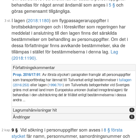
behandlas för något annat ändamål som anges i
5 §
och
göras gemensamt tillgängliga.
I lagen (
2018:1180
) om flygpassageraruppgifter i
brottsbekämpningen och i föreskrifter som regeringen har
meddelat i anslutning till den lagen finns det särskilda
bestämmelser om behandling av personuppgifter. Om det i
dessa författningar finns avvikande bestämmelser, ska de
tillämpas i stället för bestämmelserna i denna lag.
Lag
(2018:1190).
Författningskommentar
Prop. 2016/17:91
: Av
första stycket
i paragrafen framgår att personuppgifter
som transportföretag har lämnat till Tullverket enligt bestämmelser i
tullagen
(2016:253)
eller lagen (
1996:701
) om Tullverkets befogenheter vid Sveriges
gräns mot annat land inom Europeiska unionen (kallad inregränslagen) får
behandlas i den utsträckning det är tillåtet enligt bestämmelserna i dessa
andra ...
Lagrumshänvisningar hit
1
Ändringar
1
9 §
Vid sökning i personuppgifter som avses i
8 § första
stycket
får namn, personnummer, samordningsnummer och