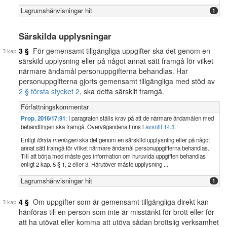
Lagrumshänvisningar hit
1
Särskilda upplysningar
3 §
För gemensamt tillgängliga uppgifter ska det genom en
särskild upplysning eller på något annat sätt framgå för vilket
närmare ändamål personuppgifterna behandlas. Har
personuppgifterna gjorts gemensamt tillgängliga med stöd av
2 § första stycket 2
, ska detta särskilt framgå.
Författningskommentar
Prop. 2016/17:91
: I paragrafen ställs krav på att de närmare ändamålen med
behandlingen ska framgå. Övervägandena finns i
avsnitt 14.3
.
Enligt
första meningen
ska det genom en särskild upplysning eller på något
annat sätt framgå för vilket närmare ändamål personuppgifterna behandlas.
Till att börja med måste ges information om huruvida uppgiften behandlas
enligt 2 kap. 5 § 1, 2 eller 3. Härutöver måste upplysning ...
Lagrumshänvisningar hit
1
4 §
Om uppgifter som är gemensamt tillgängliga direkt kan
hänföras till en person som inte är misstänkt för brott eller för
att ha utövat eller komma att utöva sådan brottslig verksamhet