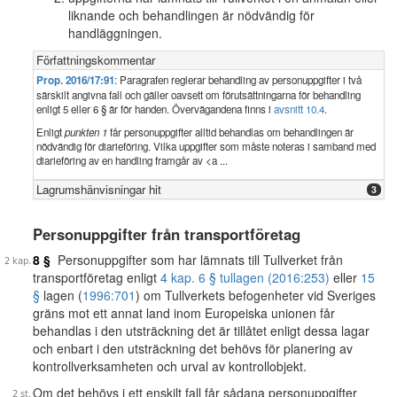
liknande och behandlingen är nödvändig för
handläggningen.
Författningskommentar
Prop. 2016/17:91
: Paragrafen reglerar behandling av personuppgifter i två
särskilt angivna fall och gäller oavsett om förutsättningarna för behandling
enligt 5 eller 6 § är för handen. Övervägandena finns i
avsnitt 10.4
.
Enligt
punkten 1
får personuppgifter alltid behandlas om behandlingen är
nödvändig för diarieföring. Vilka uppgifter som måste noteras i samband med
diarieföring av en handling framgår av <a ...
Lagrumshänvisningar hit
3
Personuppgifter från transportföretag
8 §
Personuppgifter som har lämnats till Tullverket från
transportföretag enligt
4 kap. 6 § tullagen (2016:253)
eller
15
§
lagen (
1996:701
) om Tullverkets befogenheter vid Sveriges
gräns mot ett annat land inom Europeiska unionen får
behandlas i den utsträckning det är tillåtet enligt dessa lagar
och enbart i den utsträckning det behövs för planering av
kontrollverksamheten och urval av kontrollobjekt.
Om det behövs i ett enskilt fall får sådana personuppgifter