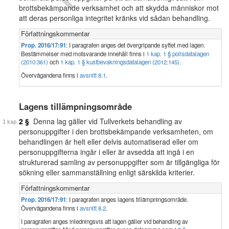
brottsbekämpande verksamhet och att skydda människor mot
att deras personliga integritet kränks vid sådan behandling.
Författningskommentar
Prop. 2016/17:91
: I paragrafen anges det övergripande syftet med lagen.
Bestämmelser med motsvarande innehåll finns i
1 kap. 1 § polisdatalagen
(2010:361)
och
1 kap. 1 § kustbevakningsdatalagen (2012:145)
.
Övervägandena finns i
avsnitt 8.1
.
Lagens tillämpningsområde
2 §
Denna lag gäller vid Tullverkets behandling av
personuppgifter i den brottsbekämpande verksamheten, om
behandlingen är helt eller delvis automatiserad eller om
personuppgifterna ingår i eller är avsedda att ingå i en
strukturerad samling av personuppgifter som är tillgängliga för
sökning eller sammanställning enligt särskilda kriterier.
Författningskommentar
Prop. 2016/17:91
: I paragrafen anges lagens tillämpningsområde.
Övervägandena finns i
avsnitt 8.2
.
I paragrafen anges inledningsvis att lagen gäller vid behandling av