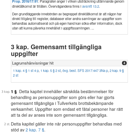
Prop. 2016/17:91
: Paragrafen anger i vilken utsträckning utlämnande genom
direktåtkomst är tillåten. Övervägandena finns i
avsnitt 13.2
.
Den grundläggande innebörden av begreppet direktåtkomst är att någon har
direkt tillgång till register, databaser eller andra samlingar av uppgifter som
behandlas automatiserat och på egen hand kan söka efter information, dock
utan att kunna påverka innehållet i uppgiftssamlingen. ...
3 kap. Gemensamt tillgängliga
uppgifter
Lagrumshänvisningar hit
4
1 kap. 4 § 1 st 4 p
,
1 kap. 5 § 2 st
,
övg. best. SFS 2017:447 3Na p
,
2 kap. 9 §
2 st
1 §
Detta kapitel innehåller särskilda bestämmelser för
behandling av personuppgifter som görs eller har gjorts
gemensamt tillgängliga i Tullverkets brottsbekämpande
verksamhet. Uppgifter som endast ett fåtal personer har rätt
att ta del av anses inte som gemensamt tillgängliga.
Detta kapitel gäller inte när personuppgifter behandlas med
stöd av
2 kap. 7 §
.