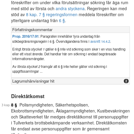
föreskrifter om under vilka förutsättningar sökning får äga rum
med stöd av första och
andra styckena
. Regeringen kan med
stöd av
8 kap. 7 § regeringsformen
meddela föreskrifter om
ytterligare undantag från
6 §
.
Författningskommentar
Prop. 2016/17:91
: Paragrafen innehåller fyra undantag från
sökbegränsningsregeln i 6 §. Övervägandena finns i
avsnitt 14.4.2
.
Enligt
första stycket 1
gäller 6 § inte vid sökning som sker i en viss handling
eller ett visst ärende. Det handlar här om sökning i endast begränsade
informationsmängder.
Av
första stycket 2
framgår att 6 § inte heller gäller vid sökning i
uppgiftssamlingar ...
Lagrumshänvisningar hit
2
Direktåtkomst
8 §
Polismyndigheten, Säkerhetspolisen,
Ekobrottsmyndigheten, Åklagarmyndigheten, Kustbevakningen
och Skatteverket får medges direktåtkomst till personuppgifter
i Tullverkets brottsbekämpande verksamhet. Direktåtkomsten
får endast avse personuppgifter som är gemensamt