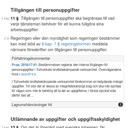
Tillgången till personuppgifter
11 §
Tillgången till personuppgifter ska begränsas till vad
varje tjänsteman behöver för att kunna fullgöra sina
arbetsuppgifter.
Regeringen eller den myndighet som regeringen bestämmer
kan med stöd av
8 kap. 7 § regeringsformen
meddela
närmare föreskrifter om tillgången till personuppgifter.
Författningskommentar
Prop. 2016/17:91
: Bestämmelsen reglerar den interna tillgången till
personuppgifter i Tullverkets brottsbekämpande verksamhet. Övervägandena
finns i
avsnitt 9.5
.
I Tullverkets brottsbekämpande verksamhet förekommer en betydande mängd
uppgifter. Till stor del är dessa av integritetskänsligt slag och ska inte spridas
till någon som inte är behörig att ta del av uppgifterna. I
första stycket
slås
därför fast att ...
Lagrumshänvisningar hit
1
Utlämnande av uppgifter och uppgiftsskyldighet
12 §
Om det är förenligt med svenska intressen, får