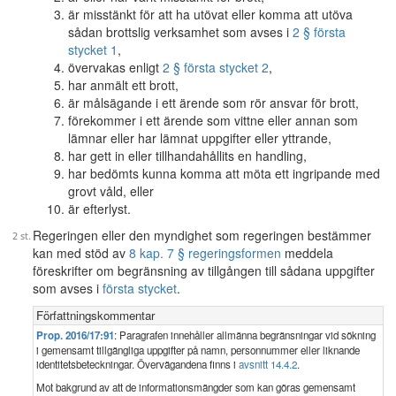
är misstänkt för att ha utövat eller komma att utöva
sådan brottslig verksamhet som avses i
2 § första
stycket 1
,
övervakas enligt
2 § första stycket 2
,
har anmält ett brott,
är målsägande i ett ärende som rör ansvar för brott,
förekommer i ett ärende som vittne eller annan som
lämnar eller har lämnat uppgifter eller yttrande,
har gett in eller tillhandahållits en handling,
har bedömts kunna komma att möta ett ingripande med
grovt våld, eller
är efterlyst.
Regeringen eller den myndighet som regeringen bestämmer
kan med stöd av
8 kap. 7 § regeringsformen
meddela
föreskrifter om begränsning av tillgången till sådana uppgifter
som avses i
första stycket
.
Författningskommentar
Prop. 2016/17:91
: Paragrafen innehåller allmänna begränsningar vid sökning
i gemensamt tillgängliga uppgifter på namn, personnummer eller liknande
identitetsbeteckningar. Övervägandena finns i
avsnitt 14.4.2
.
Mot bakgrund av att de informationsmängder som kan göras gemensamt