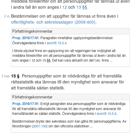
meddela föreskrifter om att personuppgifter får lämnas ut även
i andra fall än som anges i
12
och
13 §§
.
Bestämmelser om att uppgifter får lämnas ut finns även i
offentlighets- och sekretesslagen (2009:400)
.
Författningskommentar
Prop. 2016/17:91
: Paragrafen innehåller upplysningsbestämmelser.
Övervägandena finns i
avsnitt 15.5.4
.
I
första stycket
finns en upplysning om att regeringen har möjlighet att
meddela föreskrifter om att personuppgifter får lämnas ut även i andra fall än
som anges i 12 och 13 §§. Det kan vara aktuellt om det t.ex. finns ...
15 §
Personuppgifter som är nödvändiga för att framställa
rättsstatistik ska lämnas till den myndighet som ansvarar för
att framställa sådan statistik.
Författningskommentar
Prop. 2016/17:91
: Enligt paragrafen ska personuppgifter som är nödvändiga
för att framställa rättsstatistik lämnas till den myndighet som ansvarar för
framställandet av sådan statistik. Övervägandena finns i
avsnitt 15.5.5
.
Bestämmelsen bryter den sekretess som kan gälla för personuppgifterna. Av
förordningen (
2001:100
) om den officiella statistiken ...