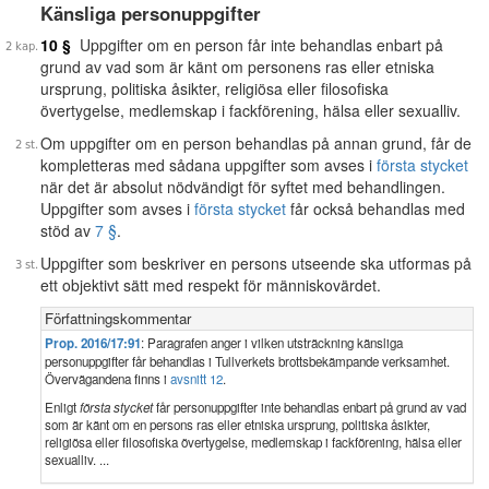
Känsliga personuppgifter
10 §
Uppgifter om en person får inte behandlas enbart på
grund av vad som är känt om personens ras eller etniska
ursprung, politiska åsikter, religiösa eller filosofiska
övertygelse, medlemskap i fackförening, hälsa eller sexualliv.
Om uppgifter om en person behandlas på annan grund, får de
kompletteras med sådana uppgifter som avses i
första stycket
när det är absolut nödvändigt för syftet med behandlingen.
Uppgifter som avses i
första stycket
får också behandlas med
stöd av
7 §
.
Uppgifter som beskriver en persons utseende ska utformas på
ett objektivt sätt med respekt för människovärdet.
Författningskommentar
Prop. 2016/17:91
: Paragrafen anger i vilken utsträckning känsliga
personuppgifter får behandlas i Tullverkets brottsbekämpande verksamhet.
Övervägandena finns i
avsnitt 12
.
Enligt
första stycket
får personuppgifter inte behandlas enbart på grund av vad
som är känt om en persons ras eller etniska ursprung, politiska åsikter,
religiösa eller filosofiska övertygelse, medlemskap i fackförening, hälsa eller
sexualliv. ...