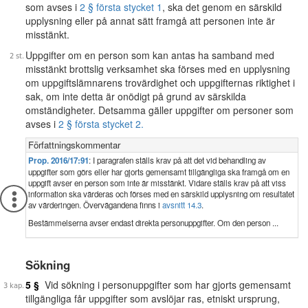
som avses i
2 § första stycket 1
, ska det genom en särskild
upplysning eller på annat sätt framgå att personen inte är
misstänkt.
Uppgifter om en person som kan antas ha samband med
misstänkt brottslig verksamhet ska förses med en upplysning
om uppgiftslämnarens trovärdighet och uppgifternas riktighet i
sak, om inte detta är onödigt på grund av särskilda
omständigheter. Detsamma gäller uppgifter om personer som
avses i
2 § första stycket 2.
Författningskommentar
Prop. 2016/17:91
: I paragrafen ställs krav på att det vid behandling av
uppgifter som görs eller har gjorts gemensamt tillgängliga ska framgå om en
uppgift avser en person som inte är misstänkt. Vidare ställs krav på att viss
information ska värderas och förses med en särskild upplysning om resultatet
av värderingen. Övervägandena finns i
avsnitt 14.3
.
Bestämmelserna avser endast direkta personuppgifter. Om den person ...
Sökning
5 §
Vid sökning i personuppgifter som har gjorts gemensamt
tillgängliga får uppgifter som avslöjar ras, etniskt ursprung,