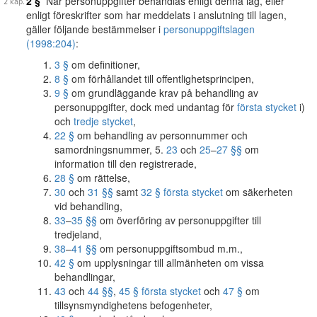
2 §
När personuppgifter behandlas enligt denna lag, eller
enligt föreskrifter som har meddelats i anslutning till lagen,
gäller följande bestämmelser i
personuppgiftslagen
(1998:204)
:
3 §
om definitioner,
8 §
om förhållandet till offentlighetsprincipen,
9 §
om grundläggande krav på behandling av
personuppgifter, dock med undantag för
första stycket
i)
och
tredje stycket
,
22 §
om behandling av personnummer och
samordningsnummer, 5.
23
och
25
–
27 §§
om
information till den registrerade,
28 §
om rättelse,
30
och
31 §§
samt
32 § första stycket
om säkerheten
vid behandling,
33
–
35 §§
om överföring av personuppgifter till
tredjeland,
38
–
41 §§
om personuppgiftsombud m.m.,
42 §
om upplysningar till allmänheten om vissa
behandlingar,
43
och
44 §§
,
45 § första stycket
och
47 §
om
tillsynsmyndighetens befogenheter,