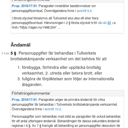
Prop. 2016/17:91
: Paragrafen innehåller bestämmelser om
personuppgiftsombud. Övervägandena finns i
avsnitt 9.4
.
I
första stycket
föreskrivs att Tullverket ska utse ett eller flera
personuppgiftsombud. Hänvisningen i 2 § första stycket 9 till
38
–
40 §§
<a
href="https://lagen.nu/1998:204" ...
Ändamål
5 §
Personuppgifter får behandlas i Tullverkets
brottsbekämpande verksamhet om det behövs för att
förebygga, förhindra eller upptäcka brottslig
verksamhet, 2. utreda eller beivra brott, eller
fullgöra de förpliktelser som följer av internationella
åtaganden.
Författningskommentar
Prop. 2016/17:91
: Paragrafen anger de primära ändamål för vilka
personuppgifter får behandlas i Tullverkets brottsbekämpande verksamhet.
Övervägandena finns i
avsnitt 10.2
.
Personuppgifter som behandlas med stöd av paragrafen får också behandlas
för ett antal ytterligare ändamål. Behandlingen för dessa sekundära ändamål
regleras i 6 §. Av 7 § framgår att behandling av personuppgifter dessutom får