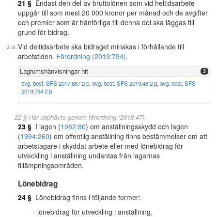
21 §
Endast den del av bruttolönen som vid heltidsarbete
uppgår till som mest 20 000 kronor per månad och de avgifter
och premier som är hänförliga till denna del ska läggas till
grund för bidrag.
Vid deltidsarbete ska bidraget minskas i förhållande till
arbetstiden.
Förordning (2019:794).
Lagrumshänvisningar hit
3
övg. best. SFS 2017:887 2 p
,
övg. best. SFS 2019:48 2 p
,
övg. best. SFS
2019:794 2 p
22 § Har upphävts genom förordning (2018:47).
23 §
I lagen (
1982:80
) om anställningsskydd och lagen
(
1994:260
) om offentlig anställning finns bestämmelser om att
arbetstagare i skyddat arbete eller med lönebidrag för
utveckling i anställning undantas från lagarnas
tillämpningsområden.
Lönebidrag
24 §
Lönebidrag finns i följande former:
lönebidrag för utveckling i anställning,