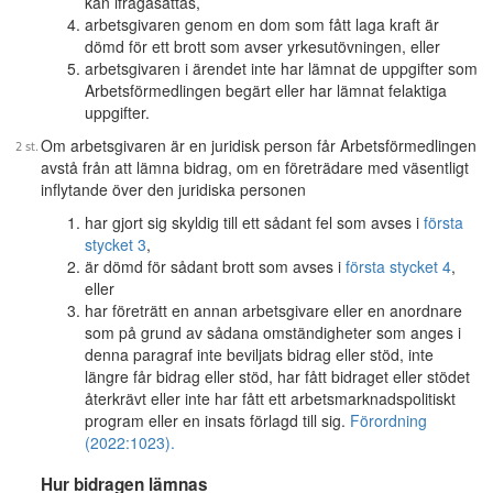
kan ifrågasättas,
arbetsgivaren genom en dom som fått laga kraft är
dömd för ett brott som avser yrkesutövningen, eller
arbetsgivaren i ärendet inte har lämnat de uppgifter som
Arbetsförmedlingen begärt eller har lämnat felaktiga
uppgifter.
Om arbetsgivaren är en juridisk person får Arbetsförmedlingen
avstå från att lämna bidrag, om en företrädare med väsentligt
inflytande över den juridiska personen
har gjort sig skyldig till ett sådant fel som avses i
första
stycket 3
,
är dömd för sådant brott som avses i
första stycket 4
,
eller
har företrätt en annan arbetsgivare eller en anordnare
som på grund av sådana omständigheter som anges i
denna paragraf inte beviljats bidrag eller stöd, inte
längre får bidrag eller stöd, har fått bidraget eller stödet
återkrävt eller inte har fått ett arbetsmarknadspolitiskt
program eller en insats förlagd till sig.
Förordning
(2022:1023).
Hur bidragen lämnas