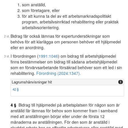
som anställd,
som företagare, eller
för att kunna ta del av ett arbetsmarknadspolitiskt
program, arbetslivsinriktad rehabilitering eller praktisk
arbetslivsorientering.
Bidrag får också lämnas för expertundersökningar som
behövs för att klarlägga om personen behöver ett hjälpmedel
eller en anordning.
I förordningen (
1991:1046
) om bidrag till arbetshjälpmedel
finns bestämmelser om bidrag till sådana arbetshjälpmedel
som en förvärvsarbetande försäkrad behöver som ett led i sin
rehabilitering.
Förordning (2024:1347).
Lagrumshänvisningar hit
1
42 §
4 §
Bidrag till hjälpmedel på arbetsplatsen för någon som är
anställd får lämnas för behov som kommer fram i samband
med att anställningen börjar eller under de första 12
månaderna av anställningen. För den som är anställd i
skyddat arbete hos en offentlig arbetsgivare eller anställd med