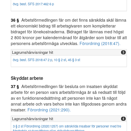
övg. best. SFS 2017:462 6 p
36 §
Arbetsförmedlingen får om det finns särskilda skäl lämna
ett ekonomiskt bidrag till arbetsgivaren som kompletterar
bidraget för lönekostnaderna. Bidraget får lämnas med högst
2 800 kronor per kalendermånad för åtgärder som bidrar till att
personens arbetsförmåga utvecklas.
Förordning (2018:47).
Lagrumshänvisningar hit
3
övg. best. SFS 2018:47 2 p
,
10 § 2 st
,
45 § 3 st
Skyddat arbete
37 §
Arbetsförmedlingen får besluta om insatsen skyddat
arbete för en person vars arbetsförmåga är så nedsatt till följd
av en funktionsnedsättning att personen inte kan få något
annat arbete och vars behov inte kan tillgodoses genom andra
insatser.
Förordning (2021:290).
Lagrumshänvisningar hit
4
3 § 2 st Förordning (2020:1257) om särskilda insatser för personer med tre
fjärdedels sjukersättning eller aktivitetsersättning