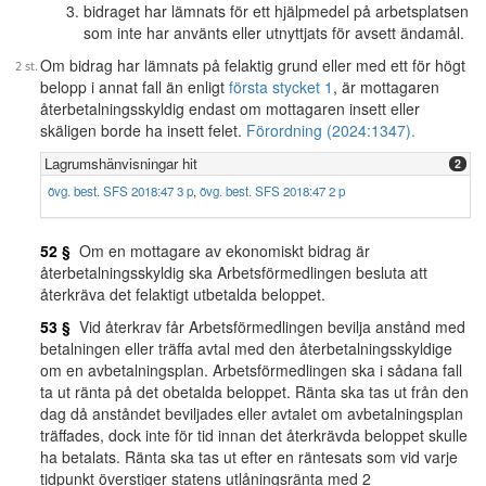
bidraget har lämnats för ett hjälpmedel på arbetsplatsen
som inte har använts eller utnyttjats för avsett ändamål.
Om bidrag har lämnats på felaktig grund eller med ett för högt
belopp i annat fall än enligt
första stycket 1
, är mottagaren
återbetalningsskyldig endast om mottagaren insett eller
skäligen borde ha insett felet.
Förordning (2024:1347).
Lagrumshänvisningar hit
2
övg. best. SFS 2018:47 3 p
,
övg. best. SFS 2018:47 2 p
52 §
Om en mottagare av ekonomiskt bidrag är
återbetalningsskyldig ska Arbetsförmedlingen besluta att
återkräva det felaktigt utbetalda beloppet.
53 §
Vid återkrav får Arbetsförmedlingen bevilja anstånd med
betalningen eller träffa avtal med den återbetalningsskyldige
om en avbetalningsplan. Arbetsförmedlingen ska i sådana fall
ta ut ränta på det obetalda beloppet. Ränta ska tas ut från den
dag då anståndet beviljades eller avtalet om avbetalningsplan
träffades, dock inte för tid innan det återkrävda beloppet skulle
ha betalats. Ränta ska tas ut efter en räntesats som vid varje
tidpunkt överstiger statens utlåningsränta med 2