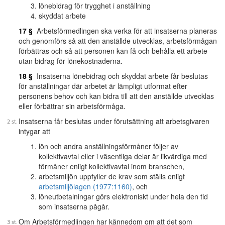
lönebidrag för trygghet i anställning
skyddat arbete
17 §
Arbetsförmedlingen ska verka för att insatserna planeras
och genomförs så att den anställde utvecklas, arbetsförmågan
förbättras och så att personen kan få och behålla ett arbete
utan bidrag för lönekostnaderna.
18 §
Insatserna lönebidrag och skyddat arbete får beslutas
för anställningar där arbetet är lämpligt utformat efter
personens behov och kan bidra till att den anställde utvecklas
eller förbättrar sin arbetsförmåga.
Insatserna får beslutas under förutsättning att arbetsgivaren
intygar att
lön och andra anställningsförmåner följer av
kollektivavtal eller i väsentliga delar är likvärdiga med
förmåner enligt kollektivavtal inom branschen,
arbetsmiljön uppfyller de krav som ställs enligt
arbetsmiljölagen (1977:1160)
, och
löneutbetalningar görs elektroniskt under hela den tid
som insatserna pågår.
Om Arbetsförmedlingen har kännedom om att det som