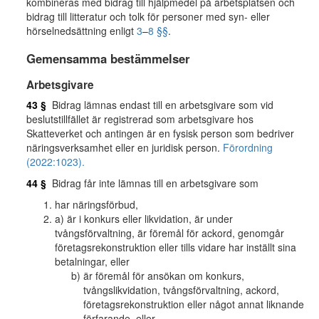
kombineras med bidrag till hjälpmedel på arbetsplatsen och
bidrag till litteratur och tolk för personer med syn- eller
hörselnedsättning enligt
3
–
8 §§
.
Gemensamma bestämmelser
Arbetsgivare
43 §
Bidrag lämnas endast till en arbetsgivare som vid
beslutstillfället är registrerad som arbetsgivare hos
Skatteverket och antingen är en fysisk person som bedriver
näringsverksamhet eller en juridisk person.
Förordning
(2022:1023).
44 §
Bidrag får inte lämnas till en arbetsgivare som
har näringsförbud,
a) är i konkurs eller likvidation, är under
tvångsförvaltning, är föremål för ackord, genomgår
företagsrekonstruktion eller tills vidare har inställt sina
betalningar, eller
är föremål för ansökan om konkurs,
tvångslikvidation, tvångsförvaltning, ackord,
företagsrekonstruktion eller något annat liknande
förfarande, eller