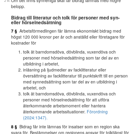
Om det finns synnerliga skäl får bidrag lämnas med högre
belopp.
Bidrag till litteratur och tolk för personer med syn-
eller hörselnedsättning
7 §
Arbetsförmedlingen får lämna ekonomiskt bidrag med
högst 120 000 kronor per år och anställd eller företagare för
kostnader för
tolk åt barndomsdöva, dövblinda, vuxendöva och
personer med hörselnedsättning som tar del av en
utbildning i arbetet,
inläsning på ljudmedier av facklitteratur eller
översättning av facklitteratur till punktskrift till en person
med synnedsättning som tar del av en utbildning i
arbetet, och
tolk åt barndomsdöva, dövblinda, vuxendöva och
personer med hörselnedsättning för att utföra
återkommande arbetsmoment eller hantera
återkommande arbetssituationer.
Förordning
(2024:1347).
8 §
Bidrag får inte lämnas för insatser som en region ska
svara för. Bestämmelser om regionens ansvar för tolktjänst för