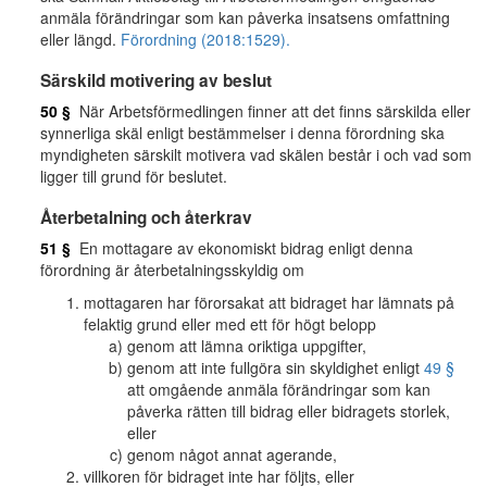
anmäla förändringar som kan påverka insatsens omfattning
eller längd.
Förordning (2018:1529).
Särskild motivering av beslut
50 §
När Arbetsförmedlingen finner att det finns särskilda eller
synnerliga skäl enligt bestämmelser i denna förordning ska
myndigheten särskilt motivera vad skälen består i och vad som
ligger till grund för beslutet.
Återbetalning och återkrav
51 §
En mottagare av ekonomiskt bidrag enligt denna
förordning är återbetalningsskyldig om
mottagaren har förorsakat att bidraget har lämnats på
felaktig grund eller med ett för högt belopp
genom att lämna oriktiga uppgifter,
genom att inte fullgöra sin skyldighet enligt
49 §
att omgående anmäla förändringar som kan
påverka rätten till bidrag eller bidragets storlek,
eller
genom något annat agerande,
villkoren för bidraget inte har följts, eller