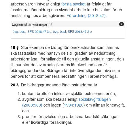
arbetsgivaren intygar enligt
första stycket
är felaktigt får
insatserna lönebidrag och skyddat arbete inte beslutas för en
anställning hos arbetsgivaren.
Förordning (2018:47).
Lagrumshänvisningar hit
2
övg. best. SFS 2018:47 3 p
,
övg. best. SFS 2018:47 2 p
19 §
Storleken på de bidrag för lönekostnader som lämnas
ska fastställas med hänsyn dels till graden av nedsättning i
arbetsförmåga i förhållande till den aktuella anställningen, dels
till hur stor del av arbetsgivarens lönekostnad som är
bidragsgrundande. Bidragen får inte överstiga den nivå som
behövs för att kompensera nedsättningen i arbetsförmåga.
20 §
De bidragsgrundande lönekostnaderna är
kontant bruttolön inklusive sjuklön och semesterlön,
avgifter som ska betalas enligt
socialavgiftslagen
(2000:980)
och lagen (
1994:1920
) om allmän löneavgift,
och
premier för avtalsenliga arbetsmarknadsförsäkringar
eller likvärdiga försäkringar.