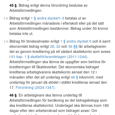
45 §
Bidrag enligt denna förordning beslutas av
Arbetsförmedlingen.
Bidrag enligt
1 § andra stycket
1
-
3
betalas ut av
Arbetsförmedlingen månadsvis i efterskott eller på det sätt
som Arbetsförmedlingen bestämmer. Bidrag under 50 kronor
betalas inte ut.
Bidrag för lönekostnader enligt
1 § andra stycket 5
och 6 samt
ekonomiskt bidrag enligt
28
,
32
och
36 §§
får arbetsgivaren
del av genom kreditering på ett sådant skattekonto som avses
i
61 kap. 1 § skatteförfarandelagen (2011:1244)
.
Arbetsförmedlingen ska lämna de uppgifter som behövs för
krediteringen till Skatteverket. Det ekonomiska bidraget
krediteras arbetsgivarens skattekonto senast den 12 i
månaden efter det att underlag enligt
46 §
inkommit, med
undantag för januari då stödet i stället krediteras senast den
17.
Förordning (2024:1347).
46 §
En arbetsgivare ska lämna underlag till
Arbetsförmedlingen för beräkning av det bidragsbelopp som
ska krediteras skattekontot. Underlaget ska lämnas inom 180
dagar efter den arbetsmånad som bidraget avser. Om