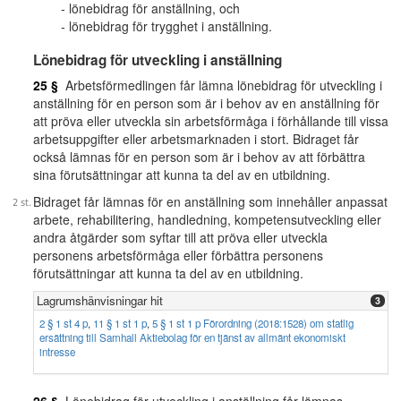
lönebidrag för anställning, och
lönebidrag för trygghet i anställning.
Lönebidrag för utveckling i anställning
25 §
Arbetsförmedlingen får lämna lönebidrag för utveckling i
anställning för en person som är i behov av en anställning för
att pröva eller utveckla sin arbetsförmåga i förhållande till vissa
arbetsuppgifter eller arbetsmarknaden i stort. Bidraget får
också lämnas för en person som är i behov av att förbättra
sina förutsättningar att kunna ta del av en utbildning.
Bidraget får lämnas för en anställning som innehåller anpassat
arbete, rehabilitering, handledning, kompetensutveckling eller
andra åtgärder som syftar till att pröva eller utveckla
personens arbetsförmåga eller förbättra personens
förutsättningar att kunna ta del av en utbildning.
Lagrumshänvisningar hit
3
2 § 1 st 4 p
,
11 § 1 st 1 p
,
5 § 1 st 1 p Förordning (2018:1528) om statlig
ersättning till Samhall Aktiebolag för en tjänst av allmänt ekonomiskt
intresse