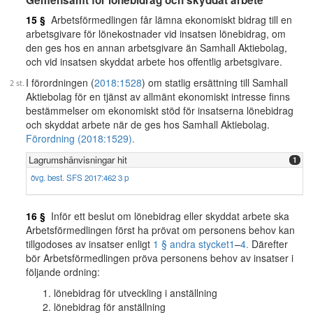
Gemensamt för lönebidrag och skyddat arbete
15 §
Arbetsförmedlingen får lämna ekonomiskt bidrag till en
arbetsgivare för lönekostnader vid insatsen lönebidrag, om
den ges hos en annan arbetsgivare än Samhall Aktiebolag,
och vid insatsen skyddat arbete hos offentlig arbetsgivare.
I förordningen (
2018:1528
) om statlig ersättning till Samhall
Aktiebolag för en tjänst av allmänt ekonomiskt intresse finns
bestämmelser om ekonomiskt stöd för insatserna lönebidrag
och skyddat arbete när de ges hos Samhall Aktiebolag.
Förordning (2018:1529).
Lagrumshänvisningar hit
1
övg. best. SFS 2017:462 3 p
16 §
Inför ett beslut om lönebidrag eller skyddat arbete ska
Arbetsförmedlingen först ha prövat om personens behov kan
tillgodoses av insatser enligt
1 § andra stycket
1
–
4.
Därefter
bör Arbetsförmedlingen pröva personens behov av insatser i
följande ordning:
lönebidrag för utveckling i anställning
lönebidrag för anställning