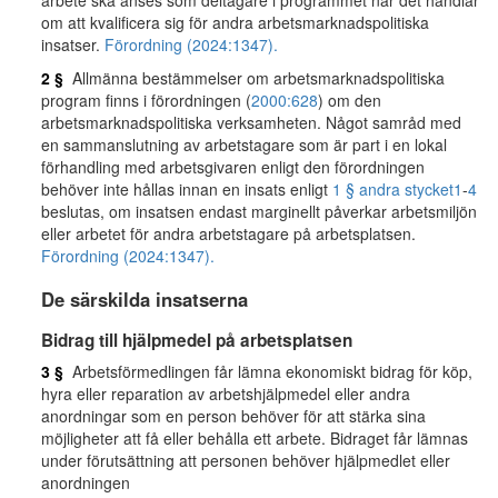
arbete ska anses som deltagare i programmet när det handlar
om att kvalificera sig för andra arbetsmarknadspolitiska
insatser.
Förordning (2024:1347).
2 §
Allmänna bestämmelser om arbetsmarknadspolitiska
program finns i förordningen (
2000:628
) om den
arbetsmarknadspolitiska verksamheten. Något samråd med
en sammanslutning av arbetstagare som är part i en lokal
förhandling med arbetsgivaren enligt den förordningen
behöver inte hållas innan en insats enligt
1 § andra stycket
1
-
4
beslutas, om insatsen endast marginellt påverkar arbetsmiljön
eller arbetet för andra arbetstagare på arbetsplatsen.
Förordning (2024:1347).
De särskilda insatserna
Bidrag till hjälpmedel på arbetsplatsen
3 §
Arbetsförmedlingen får lämna ekonomiskt bidrag för köp,
hyra eller reparation av arbetshjälpmedel eller andra
anordningar som en person behöver för att stärka sina
möjligheter att få eller behålla ett arbete. Bidraget får lämnas
under förutsättning att personen behöver hjälpmedlet eller
anordningen