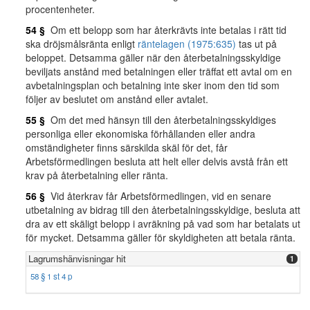
procentenheter.
54 §
Om ett belopp som har återkrävts inte betalas i rätt tid
ska dröjsmålsränta enligt
räntelagen (1975:635)
tas ut på
beloppet. Detsamma gäller när den återbetalningsskyldige
beviljats anstånd med betalningen eller träffat ett avtal om en
avbetalningsplan och betalning inte sker inom den tid som
följer av beslutet om anstånd eller avtalet.
55 §
Om det med hänsyn till den återbetalningsskyldiges
personliga eller ekonomiska förhållanden eller andra
omständigheter finns särskilda skäl för det, får
Arbetsförmedlingen besluta att helt eller delvis avstå från ett
krav på återbetalning eller ränta.
56 §
Vid återkrav får Arbetsförmedlingen, vid en senare
utbetalning av bidrag till den återbetalningsskyldige, besluta att
dra av ett skäligt belopp i avräkning på vad som har betalats ut
för mycket. Detsamma gäller för skyldigheten att betala ränta.
Lagrumshänvisningar hit
1
58 § 1 st 4 p