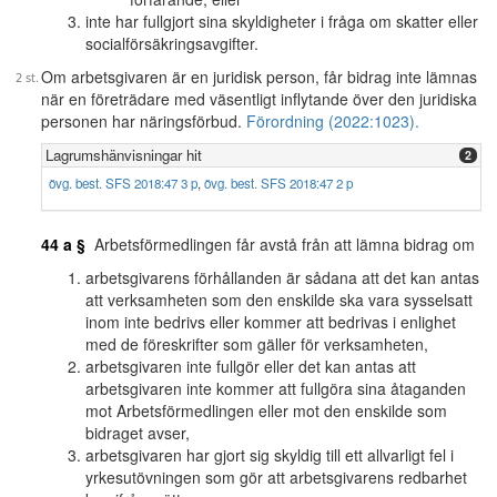
inte har fullgjort sina skyldigheter i fråga om skatter eller
socialförsäkringsavgifter.
Om arbetsgivaren är en juridisk person, får bidrag inte lämnas
när en företrädare med väsentligt inflytande över den juridiska
personen har näringsförbud.
Förordning (2022:1023).
Lagrumshänvisningar hit
2
övg. best. SFS 2018:47 3 p
,
övg. best. SFS 2018:47 2 p
44 a §
Arbetsförmedlingen får avstå från att lämna bidrag om
arbetsgivarens förhållanden är sådana att det kan antas
att verksamheten som den enskilde ska vara sysselsatt
inom inte bedrivs eller kommer att bedrivas i enlighet
med de föreskrifter som gäller för verksamheten,
arbetsgivaren inte fullgör eller det kan antas att
arbetsgivaren inte kommer att fullgöra sina åtaganden
mot Arbetsförmedlingen eller mot den enskilde som
bidraget avser,
arbetsgivaren har gjort sig skyldig till ett allvarligt fel i
yrkesutövningen som gör att arbetsgivarens redbarhet