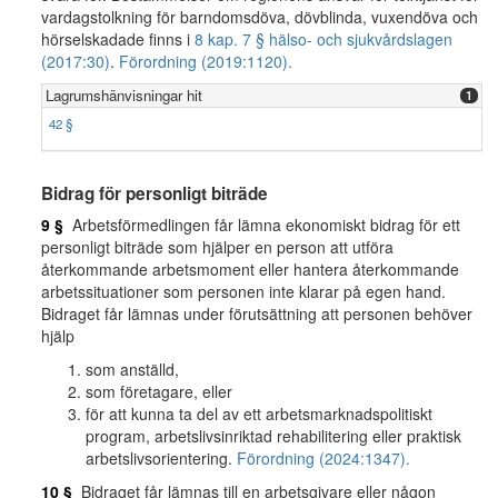
vardagstolkning för barndomsdöva, dövblinda, vuxendöva och
hörselskadade finns i
8 kap. 7 § hälso- och sjukvårdslagen
(2017:30)
.
Förordning (2019:1120).
Lagrumshänvisningar hit
1
42 §
Bidrag för personligt biträde
9 §
Arbetsförmedlingen får lämna ekonomiskt bidrag för ett
personligt biträde som hjälper en person att utföra
återkommande arbetsmoment eller hantera återkommande
arbetssituationer som personen inte klarar på egen hand.
Bidraget får lämnas under förutsättning att personen behöver
hjälp
som anställd,
som företagare, eller
för att kunna ta del av ett arbetsmarknadspolitiskt
program, arbetslivsinriktad rehabilitering eller praktisk
arbetslivsorientering.
Förordning (2024:1347).
10 §
Bidraget får lämnas till en arbetsgivare eller någon