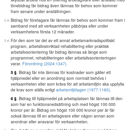
lönebidrag får bidrag även lämnas för behov som kommer
fram senare under anställningen.
Bidrag för företagare får lämnas för behov som kommer fram i
samband med att verksamheten påbörjas eller under
verksamhetens första 12 månader.
För den som tar del av ett annat arbetsmarknadspolitiskt
program, arbetslivsinriktad rehabilitering eller praktisk
arbetslivsorientering får bidrag lämnas så länge som
programmet, rehabiliteringen eller arbetslivsorienteringen
varar.
Förordning (2024:1347).
5 §
Bidrag får inte lämnas för kostnader som gäller ett
hjälpmedel eller en anordning som normalt behövs i
verksamheten eller som krävs för att arbetsmiljön ska uppfylla
de krav som ställs enligt
arbetsmiljölagen (1977:1160)
.
6 §
Bidrag till hjälpmedel på arbetsplatsen får lämnas till den
som har en funktionsnedsättning och med högst 100 000
kronor per år. Bidrag om högst 100 000 kronor per år får
också lämnas till en arbetsgivare eller någon annan som
anordnar eller ansvarar för verksamheten.