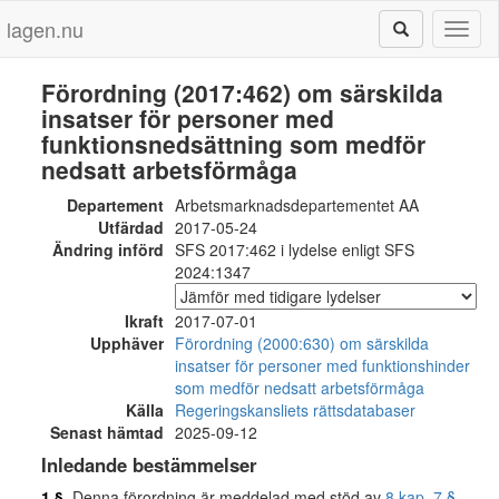
lagen.nu
Toggl
naviga
Förordning (2017:462) om särskilda
insatser för personer med
funktionsnedsättning som medför
nedsatt arbetsförmåga
Departement
Arbetsmarknadsdepartementet AA
Utfärdad
2017-05-24
Ändring införd
SFS 2017:462 i lydelse enligt SFS
2024:1347
Ikraft
2017-07-01
Upphäver
Förordning (2000:630) om särskilda
insatser för personer med funktionshinder
som medför nedsatt arbetsförmåga
Källa
Regeringskansliets rättsdatabaser
Senast hämtad
2025-09-12
Inledande bestämmelser
1 §
Denna förordning är meddelad med stöd av
8 kap. 7 §