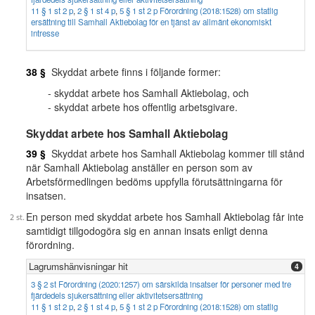
11 § 1 st 2 p
,
2 § 1 st 4 p
,
5 § 1 st 2 p Förordning (2018:1528) om statlig
ersättning till Samhall Aktiebolag för en tjänst av allmänt ekonomiskt
intresse
38 §
Skyddat arbete finns i följande former:
skyddat arbete hos Samhall Aktiebolag, och
skyddat arbete hos offentlig arbetsgivare.
Skyddat arbete hos Samhall Aktiebolag
39 §
Skyddat arbete hos Samhall Aktiebolag kommer till stånd
när Samhall Aktiebolag anställer en person som av
Arbetsförmedlingen bedöms uppfylla förutsättningarna för
insatsen.
En person med skyddat arbete hos Samhall Aktiebolag får inte
samtidigt tillgodogöra sig en annan insats enligt denna
förordning.
Lagrumshänvisningar hit
4
3 § 2 st Förordning (2020:1257) om särskilda insatser för personer med tre
fjärdedels sjukersättning eller aktivitetsersättning
11 § 1 st 2 p
,
2 § 1 st 4 p
,
5 § 1 st 2 p Förordning (2018:1528) om statlig