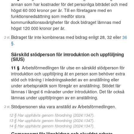
annan som har kostnader för det personliga biträdet och med
högst 60 000 kronor per år. Till en företagare med en
funktionsnedsättning som medför stora
kommunikationssvårigheter får dock bidraget lämnas med
högst 120 000 kronor per år.
Bidraget får inte kombineras med bidrag enligt 28, 32 eller
36
§
.
Särskild stödperson för introduktion och uppföljning
(SIUS)
11 §
Arbetsförmedlingen får utse en särskild stödperson för
introduktion och uppföljning åt en person som behöver extra
stöd och träning i inledningsskedet av en anställning eller
under arbetspraktik som föregår en anställning. Stödet får
lämnas i längst 6 månader under introduktion. Det får också
lämnas under uppföljningen av en anställning.
Stödpersonen ska vara anställd av Arbetsförmedlingen.
12 § Har upphävts genom förordning (2024:1347).
13 § Har upphävts genom förordning (2024:1347).
14 § Har upphävts genom förordning (2024:1347).