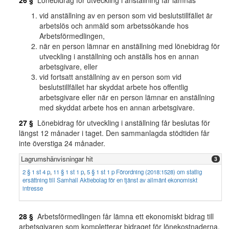
26 §
Lönebidrag för utveckling i anställning får lämnas
vid anställning av en person som vid beslutstillfället är
arbetslös och anmäld som arbetssökande hos
Arbetsförmedlingen,
när en person lämnar en anställning med lönebidrag för
utveckling i anställning och anställs hos en annan
arbetsgivare, eller
vid fortsatt anställning av en person som vid
beslutstillfället har skyddat arbete hos offentlig
arbetsgivare eller när en person lämnar en anställning
med skyddat arbete hos en annan arbetsgivare.
27 §
Lönebidrag för utveckling i anställning får beslutas för
längst 12 månader i taget. Den sammanlagda stödtiden får
inte överstiga 24 månader.
Lagrumshänvisningar hit
3
2 § 1 st 4 p
,
11 § 1 st 1 p
,
5 § 1 st 1 p Förordning (2018:1528) om statlig
ersättning till Samhall Aktiebolag för en tjänst av allmänt ekonomiskt
intresse
28 §
Arbetsförmedlingen får lämna ett ekonomiskt bidrag till
arbetsgivaren som kompletterar bidraget för lönekostnaderna.