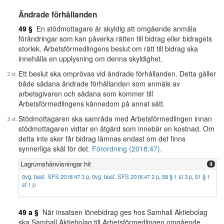
Ändrade förhållanden
49 §
En stödmottagare är skyldig att omgående anmäla
förändringar som kan påverka rätten till bidrag eller bidragets
storlek. Arbetsförmedlingens beslut om rätt till bidrag ska
innehålla en upplysning om denna skyldighet.
Ett beslut ska omprövas vid ändrade förhållanden. Detta gäller
både sådana ändrade förhållanden som anmäls av
arbetsgivaren och sådana som kommer till
Arbetsförmedlingens kännedom på annat sätt.
Stödmottagaren ska samråda med Arbetsförmedlingen innan
stödmottagaren vidtar en åtgärd som innebär en kostnad. Om
detta inte sker får bidrag lämnas endast om det finns
synnerliga skäl för det.
Förordning (2018:47).
Lagrumshänvisningar hit
4
övg. best. SFS 2018:47 3 p
,
övg. best. SFS 2018:47 2 p
,
58 § 1 st 3 p
,
51 § 1
st 1 p
49 a §
När insatsen lönebidrag ges hos Samhall Aktiebolag
ska Samhall Aktiebolag till Arbetsförmedlingen omgående