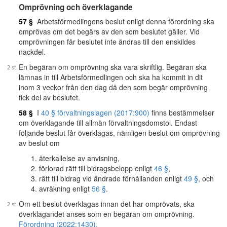
Omprövning och överklagande
57 §
Arbetsförmedlingens beslut enligt denna förordning ska
omprövas om det begärs av den som beslutet gäller. Vid
omprövningen får beslutet inte ändras till den enskildes
nackdel.
En begäran om omprövning ska vara skriftlig. Begäran ska
lämnas in till Arbetsförmedlingen och ska ha kommit in dit
inom 3 veckor från den dag då den som begär omprövning
fick del av beslutet.
58 §
I
40 § förvaltningslagen (2017:900)
finns bestämmelser
om överklagande till allmän förvaltningsdomstol. Endast
följande beslut får överklagas, nämligen beslut om omprövning
av beslut om
återkallelse av anvisning,
förlorad rätt till bidragsbelopp enligt
46 §
,
rätt till bidrag vid ändrade förhållanden enligt
49 §
, och
avräkning enligt
56 §
.
Om ett beslut överklagas innan det har omprövats, ska
överklagandet anses som en begäran om omprövning.
Förordning (2022:1430).