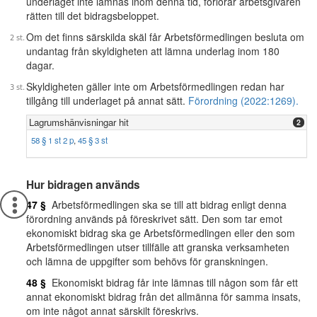
underlaget inte lämnas inom denna tid, förlorar arbetsgivaren
rätten till det bidragsbeloppet.
Om det finns särskilda skäl får Arbetsförmedlingen besluta om
undantag från skyldigheten att lämna underlag inom 180
dagar.
Skyldigheten gäller inte om Arbetsförmedlingen redan har
tillgång till underlaget på annat sätt.
Förordning (2022:1269).
Lagrumshänvisningar hit
2
58 § 1 st 2 p
,
45 § 3 st
Hur bidragen används
47 §
Arbetsförmedlingen ska se till att bidrag enligt denna
förordning används på föreskrivet sätt. Den som tar emot
ekonomiskt bidrag ska ge Arbetsförmedlingen eller den som
Arbetsförmedlingen utser tillfälle att granska verksamheten
och lämna de uppgifter som behövs för granskningen.
48 §
Ekonomiskt bidrag får inte lämnas till någon som får ett
annat ekonomiskt bidrag från det allmänna för samma insats,
om inte något annat särskilt föreskrivs.