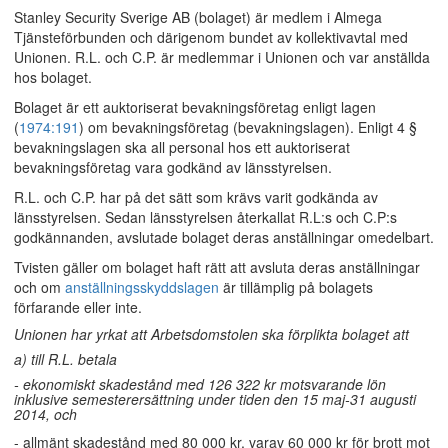
Stanley Security Sverige AB (bolaget) är medlem i Almega
Tjänsteförbunden och därigenom bundet av kollektivavtal med
Unionen. R.L. och C.P. är medlemmar i Unionen och var anställda
hos bolaget.
Bolaget är ett auktoriserat bevakningsföretag enligt lagen
(
1974:191
) om bevakningsföretag (bevakningslagen). Enligt 4 §
bevakningslagen ska all personal hos ett auktoriserat
bevakningsföretag vara godkänd av länsstyrelsen.
R.L. och C.P. har på det sätt som krävs varit godkända av
länsstyrelsen. Sedan länsstyrelsen återkallat R.L:s och C.P:s
godkännanden, avslutade bolaget deras anställningar omedelbart.
Tvisten gäller om bolaget haft rätt att avsluta deras anställningar
och om
anställningsskyddslagen
är tillämplig på bolagets
förfarande eller inte.
Unionen har yrkat att Arbetsdomstolen ska förplikta bolaget att
a) till R.L. betala
- ekonomiskt skadestånd med 126 322 kr motsvarande lön
inklusive semesterersättning under tiden den 15 maj-31 augusti
2014, och
- allmänt skadestånd med 80 000 kr, varav 60 000 kr för brott mot