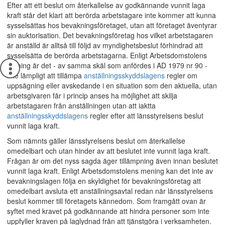
Efter att ett beslut om återkallelse av godkännande vunnit laga
kraft står det klart att berörda arbetstagare inte kommer att kunna
sysselsättas hos bevakningsföretaget, utan att företaget äventyrar
sin auktorisation. Det bevakningsföretag hos vilket arbetstagaren
är anställd är alltså till följd av myndighetsbeslut förhindrad att
sysselsätta de berörda arbetstagarna. Enligt Arbetsdomstolens
mening är det - av samma skäl som anfördes i
AD 1979 nr 90
-
inte lämpligt att tillämpa
anställningsskyddslagens
regler om
uppsägning eller avskedande i en situation som den aktuella, utan
arbetsgivaren får i princip anses ha möjlighet att skilja
arbetstagaren från anställningen utan att iaktta
anställningsskyddslagens
regler efter att länsstyrelsens beslut
vunnit laga kraft.
Som nämnts gäller länsstyrelsens beslut om återkallelse
omedelbart och utan hinder av att beslutet inte vunnit laga kraft.
Frågan är om det nyss sagda äger tillämpning även innan beslutet
vunnit laga kraft. Enligt Arbetsdomstolens mening kan det inte av
bevakningslagen följa en skyldighet för bevakningsföretag att
omedelbart avsluta ett anställningsavtal redan när länsstyrelsens
beslut kommer till företagets kännedom. Som framgått ovan är
syftet med kravet på godkännande att hindra personer som inte
uppfyller kraven på laglydnad från att tjänstgöra i verksamheten.