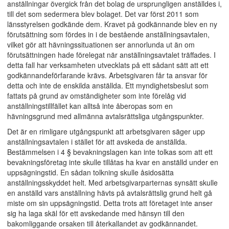
anställningar övergick från det bolag de ursprungligen anställdes i,
till det som sedermera blev bolaget. Det var först 2011 som
länsstyrelsen godkände dem. Kravet på godkännande blev en ny
förutsättning som fördes in i de bestående anställningsavtalen,
vilket gör att hävningssituationen ser annorlunda ut än om
förutsättningen hade förelegat när anställningsavtalet träffades. I
detta fall har verksamheten utvecklats på ett sådant sätt att ett
godkännandeförfarande krävs. Arbetsgivaren får ta ansvar för
detta och inte de enskilda anställda. Ett myndighetsbeslut som
fattats på grund av omständigheter som inte förelåg vid
anställningstillfället kan alltså inte åberopas som en
hävningsgrund med allmänna avtalsrättsliga utgångspunkter.
Det är en rimligare utgångspunkt att arbetsgivaren säger upp
anställningsavtalen i stället för att avskeda de anställda.
Bestämmelsen i 4 § bevakningslagen kan inte tolkas som att ett
bevakningsföretag inte skulle tillåtas ha kvar en anställd under en
uppsägningstid. En sådan tolkning skulle åsidosätta
anställningsskyddet helt. Med arbetsgivarparternas synsätt skulle
en anställd vars anställning hävts på avtalsrättslig grund helt gå
miste om sin uppsägningstid. Detta trots att företaget inte anser
sig ha laga skäl för ett avskedande med hänsyn till den
bakomliggande orsaken till återkallandet av godkännandet.