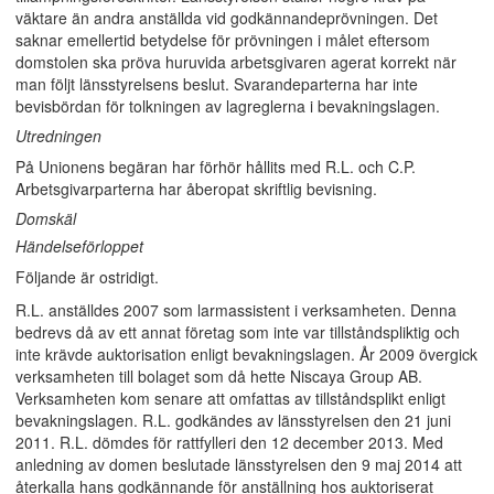
väktare än andra anställda vid godkännandeprövningen. Det
saknar emellertid betydelse för prövningen i målet eftersom
domstolen ska pröva huruvida arbetsgivaren agerat korrekt när
man följt länsstyrelsens beslut. Svarandeparterna har inte
bevisbördan för tolkningen av lagreglerna i bevakningslagen.
Utredningen
På Unionens begäran har förhör hållits med R.L. och C.P.
Arbetsgivarparterna har åberopat skriftlig bevisning.
Domskäl
Händelseförloppet
Följande är ostridigt.
R.L. anställdes 2007 som larmassistent i verksamheten. Denna
bedrevs då av ett annat företag som inte var tillståndspliktig och
inte krävde auktorisation enligt bevakningslagen. År 2009 övergick
verksamheten till bolaget som då hette Niscaya Group AB.
Verksamheten kom senare att omfattas av tillståndsplikt enligt
bevakningslagen. R.L. godkändes av länsstyrelsen den 21 juni
2011. R.L. dömdes för rattfylleri den 12 december 2013. Med
anledning av domen beslutade länsstyrelsen den 9 maj 2014 att
återkalla hans godkännande för anställning hos auktoriserat