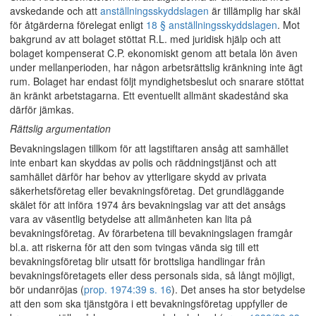
avskedande och att
anställningsskyddslagen
är tillämplig har skäl
för åtgärderna förelegat enligt
18 § anställningsskyddslagen
. Mot
bakgrund av att bolaget stöttat R.L. med juridisk hjälp och att
bolaget kompenserat C.P. ekonomiskt genom att betala lön även
under mellanperioden, har någon arbetsrättslig kränkning inte ägt
rum. Bolaget har endast följt myndighetsbeslut och snarare stöttat
än kränkt arbetstagarna. Ett eventuellt allmänt skadestånd ska
därför jämkas.
Rättslig argumentation
Bevakningslagen tillkom för att lagstiftaren ansåg att samhället
inte enbart kan skyddas av polis och räddningstjänst och att
samhället därför har behov av ytterligare skydd av privata
säkerhetsföretag eller bevakningsföretag. Det grundläggande
skälet för att införa 1974 års bevakningslag var att det ansågs
vara av väsentlig betydelse att allmänheten kan lita på
bevakningsföretag. Av förarbetena till bevakningslagen framgår
bl.a. att riskerna för att den som tvingas vända sig till ett
bevakningsföretag blir utsatt för brottsliga handlingar från
bevakningsföretagets eller dess personals sida, så långt möjligt,
bör undanröjas (
prop. 1974:39 s. 16
). Det anses ha stor betydelse
att den som ska tjänstgöra i ett bevakningsföretag uppfyller de