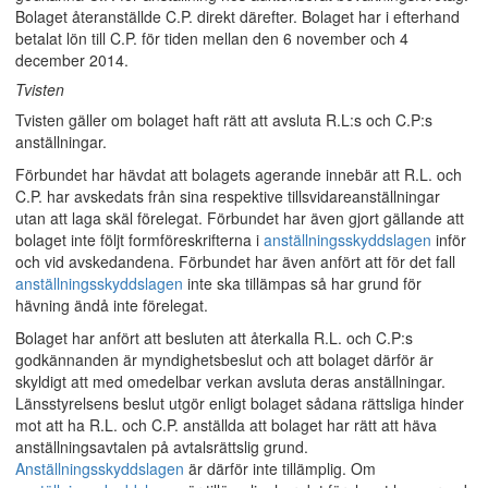
Bolaget återanställde C.P. direkt därefter. Bolaget har i efterhand
betalat lön till C.P. för tiden mellan den 6 november och 4
december 2014.
Tvisten
Tvisten gäller om bolaget haft rätt att avsluta R.L:s och C.P:s
anställningar.
Förbundet har hävdat att bolagets agerande innebär att R.L. och
C.P. har avskedats från sina respektive tillsvidareanställningar
utan att laga skäl förelegat. Förbundet har även gjort gällande att
bolaget inte följt formföreskrifterna i
anställningsskyddslagen
inför
och vid avskedandena. Förbundet har även anfört att för det fall
anställningsskyddslagen
inte ska tillämpas så har grund för
hävning ändå inte förelegat.
Bolaget har anfört att besluten att återkalla R.L. och C.P:s
godkännanden är myndighetsbeslut och att bolaget därför är
skyldigt att med omedelbar verkan avsluta deras anställningar.
Länsstyrelsens beslut utgör enligt bolaget sådana rättsliga hinder
mot att ha R.L. och C.P. anställda att bolaget har rätt att häva
anställningsavtalen på avtalsrättslig grund.
Anställningsskyddslagen
är därför inte tillämplig. Om