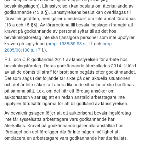
bevakningslagen). Länsstyrelsen kan besluta om återkallande av
godkännande (13 a §). Länsstyrelsens beslut kan överklagas till
förvaltningsrätten, men gäller omedelbart om inte annat förordnas
(13 a och 15 §§). Av förarbetena till bevakningslagen framgår att
kravet på godkännande av personal syftar till att det hos
bevakningsföretag inte ska tjänstgöra personer som inte uppfyller
kraven på laglydnad (
prop. 1988/89:63 s. 11
och
prop.
2005/06:136 s. 17
f.).
R.L. och C.P. godkändes 2011 av länsstyrelsen för arbete hos
bevakningsföretag. Deras godkännande återkallades 2014 till följd
av att de dömts till straff för brott som begåtts efter godkännandet.
Det som sägs i det följande tar sikte på den aktuella situationen
och det är inte säkert att andra liknande situationer ska bedömas
på samma sätt, t.ex. om det när ett företag ansöker om
auktorisation visar sig att en redan anställd arbetstagare inte
uppfyller förutsättningarna för att bli godkänd av länsstyrelsen.
Av bevakningslagen följer att ett auktoriserat bevakningsföretag
inte får sysselsätta arbetstagare vars godkännande har
återkallats. Kravet på godkännande gäller alla anställda hos
företaget och det föreligger därför inte någon möjlighet att
omplacera en arbetstagare vars godkännande har återkallats.