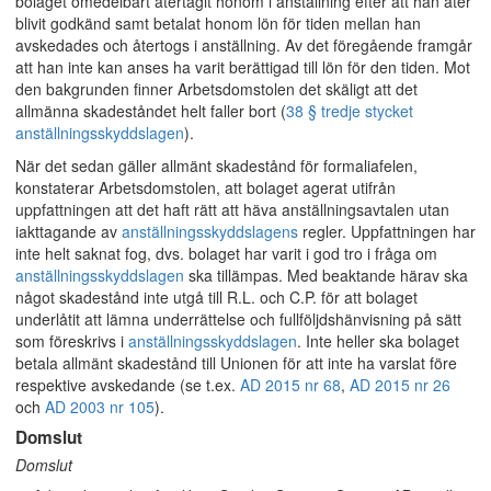
bolaget omedelbart återtagit honom i anställning efter att han åter
blivit godkänd samt betalat honom lön för tiden mellan han
avskedades och återtogs i anställning. Av det föregående framgår
att han inte kan anses ha varit berättigad till lön för den tiden. Mot
den bakgrunden finner Arbetsdomstolen det skäligt att det
allmänna skadeståndet helt faller bort (
38 § tredje stycket
anställningsskyddslagen
).
När det sedan gäller allmänt skadestånd för formaliafelen,
konstaterar Arbetsdomstolen, att bolaget agerat utifrån
uppfattningen att det haft rätt att häva anställningsavtalen utan
iakttagande av
anställningsskyddslagens
regler. Uppfattningen har
inte helt saknat fog, dvs. bolaget har varit i god tro i fråga om
anställningsskyddslagen
ska tillämpas. Med beaktande härav ska
något skadestånd inte utgå till R.L. och C.P. för att bolaget
underlåtit att lämna underrättelse och fullföljdshänvisning på sätt
som föreskrivs i
anställningsskyddslagen
. Inte heller ska bolaget
betala allmänt skadestånd till Unionen för att inte ha varslat före
respektive avskedande (se t.ex.
AD 2015 nr 68
,
AD 2015 nr 26
och
AD 2003 nr 105
).
Domslut
Domslut