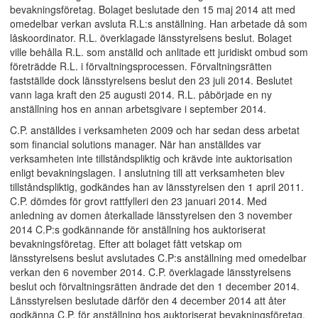
bevakningsföretag. Bolaget beslutade den 15 maj 2014 att med
omedelbar verkan avsluta R.L:s anställning. Han arbetade då som
låskoordinator. R.L. överklagade länsstyrelsens beslut. Bolaget
ville behålla R.L. som anställd och anlitade ett juridiskt ombud som
företrädde R.L. i förvaltningsprocessen. Förvaltningsrätten
fastställde dock länsstyrelsens beslut den 23 juli 2014. Beslutet
vann laga kraft den 25 augusti 2014. R.L. påbörjade en ny
anställning hos en annan arbetsgivare i september 2014.
C.P. anställdes i verksamheten 2009 och har sedan dess arbetat
som financial solutions manager. När han anställdes var
verksamheten inte tillståndspliktig och krävde inte auktorisation
enligt bevakningslagen. I anslutning till att verksamheten blev
tillståndspliktig, godkändes han av länsstyrelsen den 1 april 2011.
C.P. dömdes för grovt rattfylleri den 23 januari 2014. Med
anledning av domen återkallade länsstyrelsen den 3 november
2014 C.P:s godkännande för anställning hos auktoriserat
bevakningsföretag. Efter att bolaget fått vetskap om
länsstyrelsens beslut avslutades C.P:s anställning med omedelbar
verkan den 6 november 2014. C.P. överklagade länsstyrelsens
beslut och förvaltningsrätten ändrade det den 1 december 2014.
Länsstyrelsen beslutade därför den 4 december 2014 att åter
godkänna C.P. för anställning hos auktoriserat bevakningsföretag.