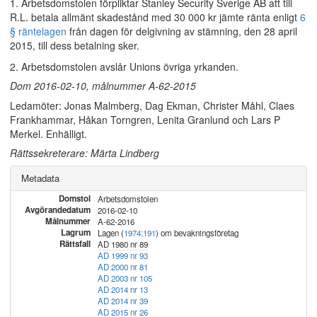
1. Arbetsdomstolen förpliktar Stanley Security Sverige AB att till
R.L. betala allmänt skadestånd med 30 000 kr jämte ränta enligt
6
§ räntelagen
från dagen för delgivning av stämning, den 28 april
2015, till dess betalning sker.
2. Arbetsdomstolen avslår Unions övriga yrkanden.
Dom 2016-02-10, målnummer A-62-2015
Ledamöter: Jonas Malmberg, Dag Ekman, Christer Måhl, Claes
Frankhammar, Håkan Torngren, Lenita Granlund och Lars P
Merkel. Enhälligt.
Rättssekreterare: Märta Lindberg
Metadata
Domstol
Arbetsdomstolen
Avgörandedatum
2016-02-10
Målnummer
A-62-2016
Lagrum
Lagen (
1974:191
) om bevakningsföretag
Rättsfall
AD 1980 nr 89
AD 1999 nr 93
AD 2000 nr 81
AD 2003 nr 105
AD 2014 nr 13
AD 2014 nr 39
AD 2015 nr 26