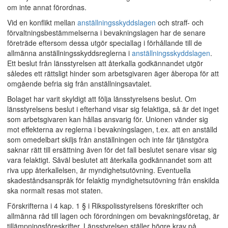
om inte annat förordnas.
Vid en konflikt mellan
anställningsskyddslagen
och straff- och
förvaltningsbestämmelserna i bevakningslagen har de senare
företräde eftersom dessa utgör speciallag i förhållande till de
allmänna anställningsskyddsreglerna i
anställningsskyddslagen
.
Ett beslut från länsstyrelsen att återkalla godkännandet utgör
således ett rättsligt hinder som arbetsgivaren äger åberopa för att
omgående befria sig från anställningsavtalet.
Bolaget har varit skyldigt att följa länsstyrelsens beslut. Om
länsstyrelsens beslut i efterhand visar sig felaktiga, så är det inget
som arbetsgivaren kan hållas ansvarig för. Unionen vänder sig
mot effekterna av reglerna i bevakningslagen, t.ex. att en anställd
som omedelbart skiljs från anställningen och inte får tjänstgöra
saknar rätt till ersättning även för det fall beslutet senare visar sig
vara felaktigt. Såväl beslutet att återkalla godkännandet som att
riva upp återkallelsen, är myndighetsutövning. Eventuella
skadeståndsanspråk för felaktig myndighetsutövning från enskilda
ska normalt resas mot staten.
Förskrifterna i 4 kap. 1 § i Rikspolisstyrelsens föreskrifter och
allmänna råd till lagen och förordningen om bevakningsföretag, är
tillämpningsföreskrifter. Länsstyrelsen ställer högre krav på