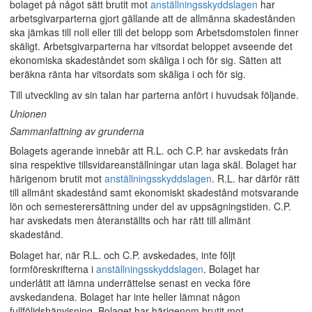
bolaget på något sätt brutit mot
anställningsskyddslagen
har
arbetsgivarparterna gjort gällande att de allmänna skadestånden
ska jämkas till noll eller till det belopp som Arbetsdomstolen finner
skäligt. Arbetsgivarparterna har vitsordat beloppet avseende det
ekonomiska skadeståndet som skäliga i och för sig. Sätten att
beräkna ränta har vitsordats som skäliga i och för sig.
Till utveckling av sin talan har parterna anfört i huvudsak följande.
Unionen
Sammanfattning av grunderna
Bolagets agerande innebär att R.L. och C.P. har avskedats från
sina respektive tillsvidareanställningar utan laga skäl. Bolaget har
härigenom brutit mot
anställningsskyddslagen
. R.L. har därför rätt
till allmänt skadestånd samt ekonomiskt skadestånd motsvarande
lön och semesterersättning under del av uppsägningstiden. C.P.
har avskedats men återanställts och har rätt till allmänt
skadestånd.
Bolaget har, när R.L. och C.P. avskedades, inte följt
formföreskrifterna i
anställningsskyddslagen
. Bolaget har
underlåtit att lämna underrättelse senast en vecka före
avskedandena. Bolaget har inte heller lämnat någon
fullföljdshänvisning. Bolaget har härigenom brutit mot