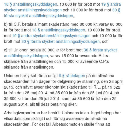
18 § anställningsskyddslagen
, 10 000 kr för brott mot
19 § andra
stycket anställningsskyddslagen
och 10 000 kr för brott mot
30 §
första stycket anställningsskyddslagen
,
b) till C.P. betala allmänt skadestånd med 80 000 kr, varav 60 000
kr för brott mot
18 § anställningsskyddslagen
, 10 000 kr för brott
mot
19 § andra stycket anställningsskyddslagen
och 10 000 kr för
brott mot
30 § första stycket anställningsskyddslagen
, och
c) till Unionen betala 30 000 kr för brott mot
30 § första stycket
anställningsskyddslagen
, varav 15 000 kr avseende R.L:s
skiljande från anställningen och 15 000 kr avseende C.P:s
skiljande från anställningen.
Unionen har yrkat ränta enligt
6 § räntelagen
på de allmänna
skadestånden från dagen för delgivning av stämning, den 28 april
2015, och såvitt avser ekonomiskt skadestånd till R.L. på 19 522
kr från den 25 maj 2014, på 35 600 kr från den 25 juni 2014, på
35 600 kr från den 25 juli 2014, samt på 35 600 kr från den 25
augusti 2014, allt till dess betalning sker.
Arbetsgivarparterna har bestritt Unionens talan. Inget belopp har
vitsordats som skäligt i och för sig avseende de allmänna
skadestånden. För det fall Arbetsdomstolen skulle finna att