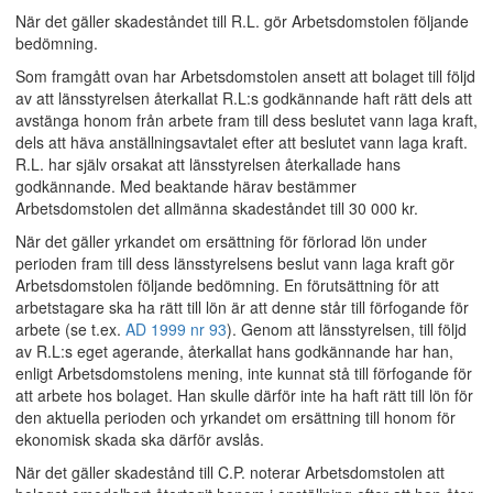
När det gäller skadeståndet till R.L. gör Arbetsdomstolen följande
bedömning.
Som framgått ovan har Arbetsdomstolen ansett att bolaget till följd
av att länsstyrelsen återkallat R.L:s godkännande haft rätt dels att
avstänga honom från arbete fram till dess beslutet vann laga kraft,
dels att häva anställningsavtalet efter att beslutet vann laga kraft.
R.L. har själv orsakat att länsstyrelsen återkallade hans
godkännande. Med beaktande härav bestämmer
Arbetsdomstolen det allmänna skadeståndet till 30 000 kr.
När det gäller yrkandet om ersättning för förlorad lön under
perioden fram till dess länsstyrelsens beslut vann laga kraft gör
Arbetsdomstolen följande bedömning. En förutsättning för att
arbetstagare ska ha rätt till lön är att denne står till förfogande för
arbete (se t.ex.
AD 1999 nr 93
). Genom att länsstyrelsen, till följd
av R.L:s eget agerande, återkallat hans godkännande har han,
enligt Arbetsdomstolens mening, inte kunnat stå till förfogande för
att arbete hos bolaget. Han skulle därför inte ha haft rätt till lön för
den aktuella perioden och yrkandet om ersättning till honom för
ekonomisk skada ska därför avslås.
När det gäller skadestånd till C.P. noterar Arbetsdomstolen att