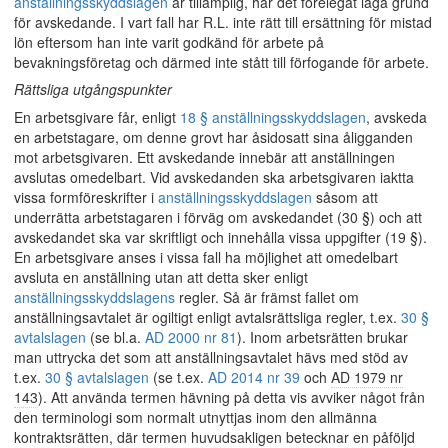
anställningsskyddslagen
är tillämplig, har det förelegat laga grund
för avskedande. I vart fall har R.L. inte rätt till ersättning för mistad
lön eftersom han inte varit godkänd för arbete på
bevakningsföretag och därmed inte stått till förfogande för arbete.
Rättsliga utgångspunkter
En arbetsgivare får, enligt
18 § anställningsskyddslagen
, avskeda
en arbetstagare, om denne grovt har åsidosatt sina åligganden
mot arbetsgivaren. Ett avskedande innebär att anställningen
avslutas omedelbart. Vid avskedanden ska arbetsgivaren iaktta
vissa formföreskrifter i
anställningsskyddslagen
såsom att
underrätta arbetstagaren i förväg om avskedandet (30 §) och att
avskedandet ska var skriftligt och innehålla vissa uppgifter (19 §).
En arbetsgivare anses i vissa fall ha möjlighet att omedelbart
avsluta en anställning utan att detta sker enligt
anställningsskyddslagens
regler. Så är främst fallet om
anställningsavtalet är ogiltigt enligt avtalsrättsliga regler, t.ex.
30 §
avtalslagen
(se bl.a.
AD 2000 nr 81
). Inom arbetsrätten brukar
man uttrycka det som att anställningsavtalet hävs med stöd av
t.ex.
30 § avtalslagen
(se t.ex.
AD 2014 nr 39
och
AD 1979 nr
143
). Att använda termen hävning på detta vis avviker något från
den terminologi som normalt utnyttjas inom den allmänna
kontraktsrätten, där termen huvudsakligen betecknar en påföljd