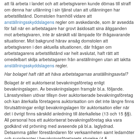
att få arbeta i landet och att arbetsgivaren kunde dömas till straff
om denna har utlänning i sin tjänst utan att utlänningen har
arbetstillstånd. Domstolen framhöll vidare att
anställningsskyddslagens
regler om avskedande, som är avsedda
för fall när en arbetstagare har grovt åsidosatt sina åligganden
mot arbetsgivaren, inte är särskilt väl lämpade för ifrågavarande
situationer. Mot bakgrund härav ansåg domstolen att
arbetsgivaren i den aktuella situationen, där frågan om
arbetstagarens arbetstillstånd var helt avslutat, haft rätt att
omedelbart skilja arbetstagaren från anställningen utan att iaktta
anställningsskyddslagens
regler.
Har bolaget haft rätt att häva arbetstagarnas anställningsavtal?
Bolaget är ett auktoriserat bevakningsföretag enligt
bevakningslagen. Av bevakningslagen framgår bl.a. följande.
Länsstyrelsen utövar tillsyn över auktoriserade bevakningsföretag
och kan återkalla företagens auktorisation om det inte längre finns
förutsättningar enligt bevakningslagen för auktorisation eller när
det i övrigt finns särskild anledning till återkallelse (13 och 15 §§).
All personal hos ett auktoriserat bevakningsföretag ska vara
godkänd vid prövning med avseende på bl.a. laglydnad.
Detsamma gäller föreståndaren för verksamheten samt ledamöter
och suppleanter i bevakningsföretagets styrelse (4 §