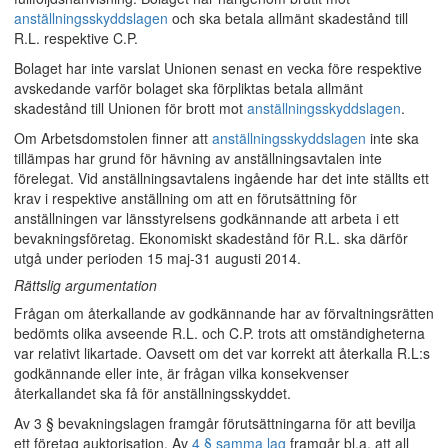
anställningsskyddslagen
och ska betala allmänt skadestånd till
R.L. respektive C.P.
Bolaget har inte varslat Unionen senast en vecka före respektive
avskedande varför bolaget ska förpliktas betala allmänt
skadestånd till Unionen för brott mot
anställningsskyddslagen
.
Om Arbetsdomstolen finner att
anställningsskyddslagen
inte ska
tillämpas har grund för hävning av anställningsavtalen inte
förelegat. Vid anställningsavtalens ingående har det inte ställts ett
krav i respektive anställning om att en förutsättning för
anställningen var länsstyrelsens godkännande att arbeta i ett
bevakningsföretag. Ekonomiskt skadestånd för R.L. ska därför
utgå under perioden 15 maj-31 augusti 2014.
Rättslig argumentation
Frågan om återkallande av godkännande har av förvaltningsrätten
bedömts olika avseende R.L. och C.P. trots att omständigheterna
var relativt likartade. Oavsett om det var korrekt att återkalla R.L:s
godkännande eller inte, är frågan vilka konsekvenser
återkallandet ska få för anställningsskyddet.
Av 3 § bevakningslagen framgår förutsättningarna för att bevilja
ett företag auktorisation. Av
4 § samma lag
framgår bl.a. att all