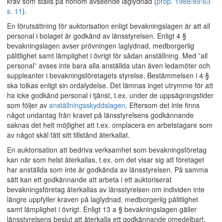
krav som ställs på honom avseende laglydnad (
prop. 1988/89:63
s. 11
).
En förutsättning för auktorisation enligt bevakningslagen är att all
personal i bolaget är godkänd av länsstyrelsen. Enligt 4 §
bevakningslagen avser prövningen laglydnad, medborgerlig
pålitlighet samt lämplighet i övrigt för sådan anställning. Med ”all
personal” avses inte bara alla anställda utan även ledamöter och
suppleanter i bevakningsföretagets styrelse. Bestämmelsen i 4 §
ska tolkas enligt sin ordalydelse. Det lämnas inget utrymme för att
ha icke godkänd personal i tjänst, t.ex. under de uppsägningstider
som följer av
anställningsskyddslagen
. Eftersom det inte finns
något undantag från kravet på länsstyrelsens godkännande
saknas det helt möjlighet att t.ex. omplacera en arbetstagare som
av något skäl fått sitt tillstånd återkallat.
En auktorisation att bedriva verksamhet som bevakningsföretag
kan när som helst återkallas, t.ex. om det visar sig att företaget
har anställda som inte är godkända av länsstyrelsen. På samma
sätt kan ett godkännande att arbeta i ett auktoriserat
bevakningsföretag återkallas av länsstyrelsen om individen inte
längre uppfyller kraven på laglydnad, medborgerlig pålitlighet
samt lämplighet i övrigt. Enligt 13 a § bevakningslagen gäller
länsstyrelsens beslut att återkalla ett godkännande omedelbart,