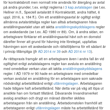
för kontraktsbrott men normalt inte används för återgång av avtal
på andra grunder, t.ex. enligt reglerna i
3 kap.
avtalslagen
(se t.ex.
Hellner m.fl., Speciell avtalsrätt II Kontraktsrätt, andra häftet, 6
uppl. 2016, s. 184 ff.). Om ett anställningsavtal är ogiltigt enligt
allmänna avtalsrättsliga regler kan alltså arbetsgivaren häva
anställningsavtalet utan att iaktta
anställningsskyddslagens
regler
om avskedande (se t.ex.
AD 1980 nr 89
). Om, å andra sidan, en
arbetsgivare förklarar ett anställningsavtal hävt och en domstol
därefter finner att grund för hävning inte förelegat, uppfattas
hävningen som ett avskedande och rättsföljderna för ett sådant är
i princip tillämpliga (jfr
AD 2014 nr 39
och
AD 2014 nr 13
).
Av rättspraxis framgår att en arbetsgivare även i andra fall än vid
ogiltighet enligt avtalstalagens regler kan avsluta en anställning
med omedelbar verkan utan att iaktta
anställningsskyddslagens
regler. I
AD 1979 nr 90
hade en arbetsgivare med omedelbar
verkan avslutat en anställning för en arbetstagare som saknade
nödvändigt arbetstillstånd enligt
utlänningslagen
. Arbetstagaren
hade tidigare haft arbetstillstånd. När detta var på väg att löpa ut
ansökte han om fortsatt tillstånd. Dåvarande Invandrarverket
avslog ansökan och drygt en månad därefter skildes
arbetstagaren från sin anställning. Arbetsdomstolen framhöll att
arbetstagaren enligt
utlänningslagen
måste ha arbetstillstånd för