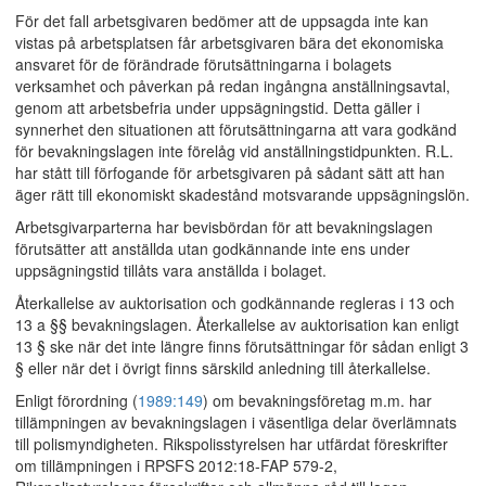
För det fall arbetsgivaren bedömer att de uppsagda inte kan
vistas på arbetsplatsen får arbetsgivaren bära det ekonomiska
ansvaret för de förändrade förutsättningarna i bolagets
verksamhet och påverkan på redan ingångna anställningsavtal,
genom att arbetsbefria under uppsägningstid. Detta gäller i
synnerhet den situationen att förutsättningarna att vara godkänd
för bevakningslagen inte förelåg vid anställningstidpunkten. R.L.
har stått till förfogande för arbetsgivaren på sådant sätt att han
äger rätt till ekonomiskt skadestånd motsvarande uppsägningslön.
Arbetsgivarparterna har bevisbördan för att bevakningslagen
förutsätter att anställda utan godkännande inte ens under
uppsägningstid tillåts vara anställda i bolaget.
Återkallelse av auktorisation och godkännande regleras i 13 och
13 a §§ bevakningslagen. Återkallelse av auktorisation kan enligt
13 § ske när det inte längre finns förutsättningar för sådan enligt 3
§ eller när det i övrigt finns särskild anledning till återkallelse.
Enligt förordning (
1989:149
) om bevakningsföretag m.m. har
tillämpningen av bevakningslagen i väsentliga delar överlämnats
till polismyndigheten. Rikspolisstyrelsen har utfärdat föreskrifter
om tillämpningen i RPSFS 2012:18-FAP 579-2,