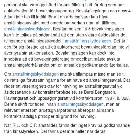
personal ska vara godkänd för anställning i ett företag som har
auktorisation för bevakningsuppdrag. Bevakningslagen och dess 4
§ kan inte tas till intäkt för att en arbetsgivare kan häva
anställningsavtalet med omedelbar verkan utan att tillämpa
anställningsskyddslagen
. Bestämmelsen i 4 § bevakningslagen
kan inte tolkas på sådant sätt att den utan vidare åsidosätter det
tvingande anställningsskyddet i
anställningsskyddslagen
. Det är i
och för sig förståeligt att ett auktoriserat bevakningsföretag inte vill
äventyra sin auktorisation. Bevakningslagen kan dock inte
innebära att ett bevakningsföretag omedelbart måste avsluta
anställningsförhållandet om en anställds godkännande återkallas.
Om
anställningsskyddslagen
inte ska tillämpas måste man se till
de rättsliga förutsättningarna för att häva ett anställningsavtal. Det
råder ett väsentlighetskrav för hävning av anställningsavtal vid
åsidosättande av kontraktsförpliktelse, se Bertil Bengtsson,
Hävningsrätt och uppsägningsrätt vid kontraktsbrott, 1967, s. 328.
Denna skrift rör tiden innan
anställningsskyddslagen
, men är
relevant eftersom arbetsgivarparterna åberopar allmänna
kontraktsrättsliga principer till grund för hävning.
När R.L. och C.P. anställdes fanns det inget krav på godkännande
från länsstyrelsen. Det fanns det inte heller när deras