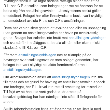
myndighetsbeslut. De utgör sådana rättsliga hinder mot att ha
R.L. och C.P. anställda, som bolaget äger rätt att åberopa för att
befria sig från anställningsavtalen. Länsstyrelsens beslut gäller
omedelbart. Bolaget har efter länsstyrelsens beslut varit skyldigt
att omedelbart avsluta R.L:s och C.P:s anställningar.
Detta har varken skett genom ett avskedande eller en uppsägning
utan genom att anställningsavtalen har hävts på avtalsrättslig
grund. Bolaget har således inte brutit mot
anställningsskyddslagen
och ska därför inte åläggas att betala allmänt eller ekonomiskt
skadestånd till R.L. och C.P.
Eftersom
anställningsskyddslagen
inte är tillämplig på de
hävningar av anställningsavtalen som bolaget genomfört, har
bolaget inte varit skyldigt att iaktta formföreskrifterna i
anställningsskyddslagen
.
Om Arbetsdomstolen anser att
anställningsskyddslagen
inte ska
tillämpas och att grund för hävning av anställningsavtalen ändock
inte förelegat, har R.L. likväl inte rätt till ersättning för mistad lön.
Till följd av att han inte varit godkänd för arbete på
bevakningsföretag har han nämligen inte stått till förfogande för
arbete.
Skulle Arbetsdomstolen finna att åtgärderna är att likställa med