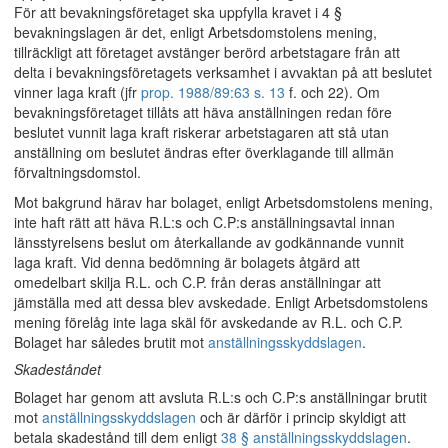
För att bevakningsföretaget ska uppfylla kravet i 4 §
bevakningslagen är det, enligt Arbetsdomstolens mening,
tillräckligt att företaget avstänger berörd arbetstagare från att
delta i bevakningsföretagets verksamhet i avvaktan på att beslutet
vinner laga kraft (jfr
prop. 1988/89:63 s. 13
f. och 22). Om
bevakningsföretaget tillåts att häva anställningen redan före
beslutet vunnit laga kraft riskerar arbetstagaren att stå utan
anställning om beslutet ändras efter överklagande till allmän
förvaltningsdomstol.
Mot bakgrund härav har bolaget, enligt Arbetsdomstolens mening,
inte haft rätt att häva R.L:s och C.P:s anställningsavtal innan
länsstyrelsens beslut om återkallande av godkännande vunnit
laga kraft. Vid denna bedömning är bolagets åtgärd att
omedelbart skilja R.L. och C.P. från deras anställningar att
jämställa med att dessa blev avskedade. Enligt Arbetsdomstolens
mening förelåg inte laga skäl för avskedande av R.L. och C.P.
Bolaget har således brutit mot
anställningsskyddslagen
.
Skadeståndet
Bolaget har genom att avsluta R.L:s och C.P:s anställningar brutit
mot
anställningsskyddslagen
och är därför i princip skyldigt att
betala skadestånd till dem enligt
38 § anställningsskyddslagen
.