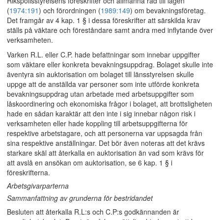
Rikspolisstyrelsens föreskrifter och allmänna råd till lagen
(
1974:191
) och förordningen (
1989:149
) om bevakningsföretag.
Det framgår av 4 kap. 1 § i dessa föreskrifter att särskilda krav
ställs på väktare och föreståndare samt andra med inflytande över
verksamheten.
Varken R.L. eller C.P. hade befattningar som innebar uppgifter
som väktare eller konkreta bevakningsuppdrag. Bolaget skulle inte
äventyra sin auktorisation om bolaget till länsstyrelsen skulle
uppge att de anställda var personer som inte utförde konkreta
bevakningsuppdrag utan arbetade med arbetsuppgifter som
låskoordinering och ekonomiska frågor i bolaget, att brottsligheten
hade en sådan karaktär att den inte i sig innebar någon risk i
verksamheten eller hade koppling till arbetsuppgifterna för
respektive arbetstagare, och att personerna var uppsagda från
sina respektive anställningar. Det bör även noteras att det krävs
starkare skäl att återkalla en auktorisation än vad som krävs för
att avslå en ansökan om auktorisation, se 6 kap. 1 § i
föreskrifterna.
Arbetsgivarparterna
Sammanfattning av grunderna för bestridandet
Besluten att återkalla R.L:s och C.P:s godkännanden är