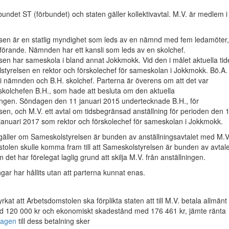
undet ST (förbundet) och staten gäller kollektivavtal. M.V. är medlem i
sen är en statlig myndighet som leds av en nämnd med fem ledamöter,
förande. Nämnden har ett kansli som leds av en skolchef.
en har sameskola i bland annat Jokkmokk. Vid den i målet aktuella tid
styrelsen en rektor och förskolechef för sameskolan i Jokkmokk. Bö.A.
i nämnden och B.H. skolchef. Parterna är överens om att det var
skolchefen B.H., som hade att besluta om den aktuella
ningen. Söndagen den 11 januari 2015 undertecknade B.H., för
en, och M.V. ett avtal om tidsbegränsad anställning för perioden den 
januari 2017 som rektor och förskolechef för sameskolan i Jokkmokk.
 gäller om Sameskolstyrelsen är bunden av anställningsavtalet med M.V
olen skulle komma fram till att Sameskolstyrelsen är bunden av avtale
om det har förelegat laglig grund att skilja M.V. från anställningen.
ngar har hållits utan att parterna kunnat enas.
kat att Arbetsdomstolen ska förplikta staten att till M.V. betala allmänt
 120 000 kr och ekonomiskt skadestånd med 176 461 kr, jämte ränta
lagen
till dess betalning sker