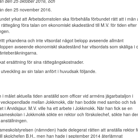
rån den 25 oktober 2016, och
från den 25 november 2016.
undet yrkat att Arbetsdomstolen ska förbehålla förbundet rätt att i mån 
 rättegång föra talan om ekonomiskt skadestånd till M.V. för tiden efter
ngen.
ritt yrkandena och inte vitsordat något belopp avseende allmänt
loppen avseende ekonomiskt skadestånd har vitsordats som skäliga i 
 ränteberäkningarna.
kat ersättning för sina rättegångskostnader.
l utveckling av sin talan anfört i huvudsak följande.
 i målet aktuella tiden anställd som officer vid arméns jägarbataljon i
n veckopendlade mellan Jokkmokk, där han bodde med sambo och två
t i Arvidsjaur. M.V. ville ha ett arbete i Jokkmokk. När han fick se en
sameskolan i Jokkmokk sökte en rektor och förskolechef, sökte han de
anställningen.
meskolstyrelsen (nämnden) hade delegerat rätten att anställa rektor f
ill skolchefen B.H., men han hade i september 2014 återlämnat