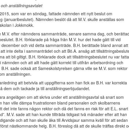
 och anställningsavtalet
 2015, som var en söndag, fattade nämnden ett nytt beslut om
ning (januaribeslutet). Nämnden beslöt då att M.V. skulle anställas som
eskolan i Jokkmokk.
e M.V. efter nämndens sammanträde, senare samma dag, och berätta
beslutet. B.H. förklarade på fråga från M.V. hur det hade gått till vid
 december och vid detta sammanträde. B.H. berättade bland annat att
att inte delta i sammanträdet och att Bö.A. ansåg att tillsättningsbeslut
a att bli giltigt. B.H. förklarade dock att tillsättningsbeslutet nu var fatta
i nämnden och att allt hade gått korrekt till utifrån arbetsordning och
 B.H. sade också att Sameskolstyrelsen gärna ville se M.V. som rektor
om anställningen.
anledning att betvivla att uppgifterna som han fick av B.H. var korrekta
på dem och tackade ja till anställningserbjudandet.
ara angelägen om att skriva under ett anställningsavtal så snart som
om han ville dämpa frustrationen bland personalen och skolbarnens
tt det inte fanns någon rektor och då det fanns en risk för att E.L. snart
sad”. M.V. sade att han kunde tillträda tidigast två månader efter att han
edigande och att han skulle åka till Arvidsjaur samma kväll för att sedan
först nästkommande helg. B.H. föreslog då att de skulle träffas direkt 