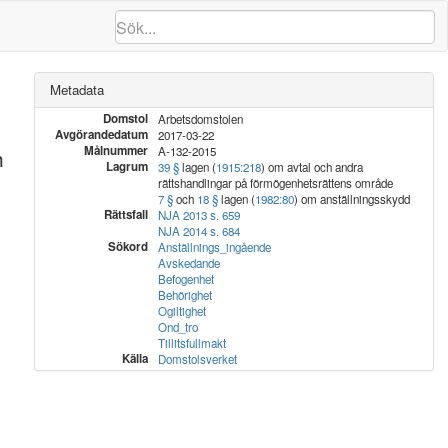
Metadata
Domstol
Arbetsdomstolen
Avgörandedatum
2017-03-22
Målnummer
h
A-132-2015
Lagrum
39 §
lagen (
1915:218
) om avtal och andra
rättshandlingar på förmögenhetsrättens område
7 §
och
18 §
lagen (
1982:80
) om anställningsskydd
Rättsfall
NJA 2013 s. 659
NJA 2014 s. 684
Sökord
Anställnings_ingående
Avskedande
Befogenhet
Behörighet
Ogiltighet
Ond_tro
Tillitsfullmakt
Källa
Domstolsverket