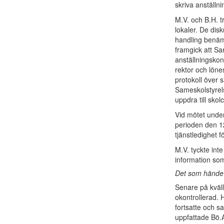
skriva anställn
M.V. och B.H. t
lokaler. De dis
handling benäm
framgick att Sa
anställningskon
rektor och löne
protokoll över 
Sameskolstyrels
uppdra till skol
Vid mötet under
perioden den 12
tjänstledighet 
M.V. tyckte inte
information som
Det som hände e
Senare på kväll
okontrollerad. H
fortsatte och sa
uppfattade Bö.A