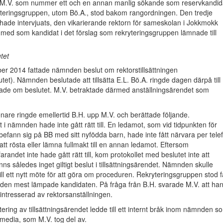
, M.V. som nummer ett och en annan manlig sökande som reservkandid
ryteringsgruppen, utom Bö.A., stod bakom rangordningen. Den tredje
ade intervjuats, den vikarierande rektorn för sameskolan i Jokkmokk
e med som kandidat i det förslag som rekryteringsgruppen lämnade till
tet
r 2014 fattade nämnden beslut om rektorstillsättningen
et). Nämnden beslutade att tillsätta E.L. Bö.A. ringde dagen därpå till
tade om beslutet. M.V. betraktade därmed anställningsärendet som
are ringde emellertid B.H. upp M.V. och berättade följande.
t i nämnden hade inte gått rätt till. En ledamot, som vid tidpunkten för
fann sig på BB med sitt nyfödda barn, hade inte fått närvara per tele
ts att rösta eller lämna fullmakt till en annan ledamot. Eftersom
randet inte hade gått rätt till, kom protokollet med beslutet inte att
nns således inget giltigt beslut i tillsättningsärendet. Nämnden skulle
till ett nytt möte för att göra om proceduren. Rekryteringsgruppen stod f
r den mest lämpade kandidaten. På fråga från B.H. svarade M.V. att ha
 intresserad av rektorsanställningen.
ing av tillsättningsärendet ledde till ett internt bråk inom nämnden s
l media, som M.V. tog del av.