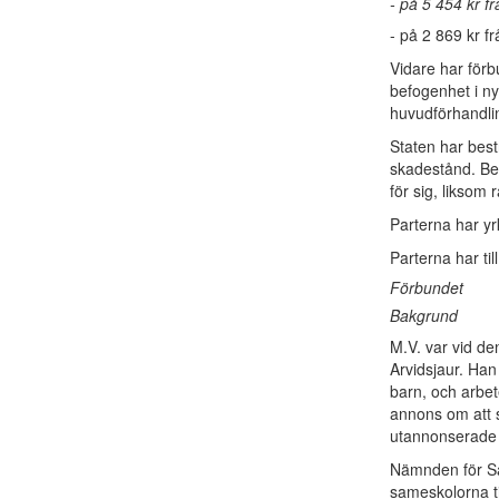
- på 5 454 kr f
- på 2 869 kr 
Vidare har förb
befogenhet i ny
huvudförhandli
Staten har best
skadestånd. Be
för sig, liksom
Parterna har yr
Parterna har til
Förbundet
Bakgrund
M.V. var vid den
Arvidsjaur. Ha
barn, och arbete
annons om att 
utannonserade 
Nämnden för Sa
sameskolorna t