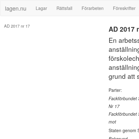
lagen.nu
Lagar
Rättsfall
Förarbeten
Föreskrifter
AD 2017 nr 17
AD 2017 n
En arbets
anställni
förskolech
anställning
grund att 
Parter:
Fackförbundet 
Nr 17
Fackförbundet 
mot
Staten genom S
Bakgrund