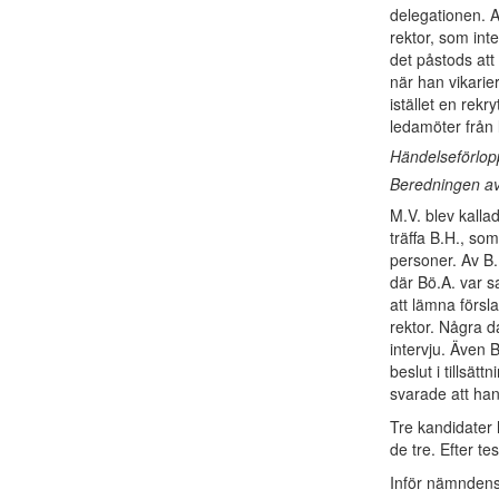
delegationen. A
rektor, som int
det påstods att 
när han vikari
istället en rek
ledamöter från
Händelseförlop
Beredningen av
M.V. blev kalla
träffa B.H., so
personer. Av B.
där Bö.A. var s
att lämna försl
rektor. Några d
intervju. Även 
beslut i tillsä
svarade att ha
Tre kandidater h
de tre. Efter t
Inför nämndens