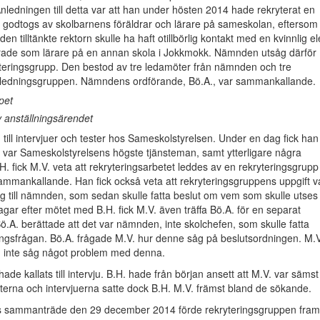
nledningen till detta var att han under hösten 2014 hade rekryterat en
e godtogs av skolbarnens föräldrar och lärare på sameskolan, eftersom
den tilltänkte rektorn skulle ha haft otillbörlig kontakt med en kvinnlig e
erade som lärare på en annan skola i Jokkmokk. Nämnden utsåg därför
ryteringsgrupp. Den bestod av tre ledamöter från nämnden och tre
 ledningsgruppen. Nämndens ordförande, Bö.A., var sammankallande.
pet
 anställningsärendet
d till intervjuer och tester hos Sameskolstyrelsen. Under en dag fick han
m var Sameskolstyrelsens högste tjänsteman, samt ytterligare några
H. fick M.V. veta att rekryteringsarbetet leddes av en rekryteringsgrupp
ammankallande. Han fick också veta att rekryteringsgruppens uppgift v
ag till nämnden, som sedan skulle fatta beslut om vem som skulle utses t
agar efter mötet med B.H. fick M.V. även träffa Bö.A. för en separat
Bö.A. berättade att det var nämnden, inte skolchefen, som skulle fatta
ttningsfrågan. Bö.A. frågade M.V. hur denne såg på beslutsordningen. M.V
n inte såg något problem med denna.
ade kallats till intervju. B.H. hade från början ansett att M.V. var sämst
esterna och intervjuerna satte dock B.H. M.V. främst bland de sökande.
 sammanträde den 29 december 2014 förde rekryteringsgruppen fram