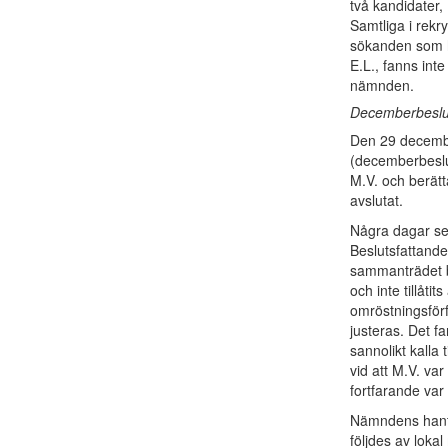
två kandidater
Samtliga i rek
sökanden som h
E.L., fanns int
nämnden.
Decemberbeslu
Den 29 decembe
(decemberbeslut
M.V. och berät
avslutat.
Några dagar sen
Beslutsfattande
sammanträdet be
och inte tillåti
omröstningsförfa
justeras. Det fa
sannolikt kalla 
vid att M.V. va
fortfarande var
Nämndens hanter
följdes av loka