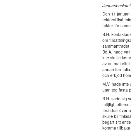
Januaribeslutet
Den 11 januari
rektorstillsätt
rektor för sam
B.H. kontaktad
om tillsättnings
sammanträdet i
Bö.A. hade valt 
inte skulle komm
av en majoritet 
annan formalia.
och erbjöd hon
M.V. hade inte 
utan tog fasta 
B.H. sade sig v
möjligt, efters
föräldrar över a
skulle bli ”inla
begärt sitt entl
komma tillbaka 