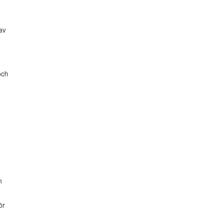
av
och
n
ör