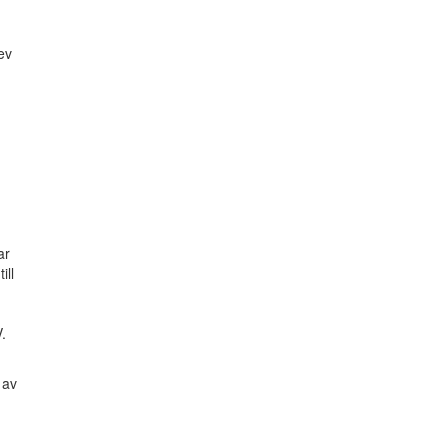
lev
ar
ill
.
 av