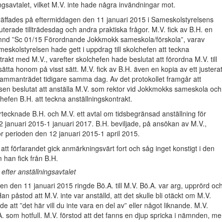
ingsavtalet, vilket M.V. inte hade några invändningar mot.
räffades på eftermiddagen den 11 januari 2015 i Sameskolstyrelsens
kuterade tillträdesdag och andra praktiska frågor. M.V. fick av B.H. en
nd ”Sc 01/15 Förordnande Jokkmokk sameskola/förskola”, varav
meskolstyrelsen hade gett i uppdrag till skolchefen att teckna
trakt med M.V., varefter skolchefen hade beslutat att förordna M.V. till
sätta honom på visst sätt. M.V. fick av B.H. även en kopia av ett justera
sammanträdet tidigare samma dag. Av det protokollet framgår att
en beslutat att anställa M.V. som rektor vid Jokkmokks sameskola och 
chefen B.H. att teckna anställningskontrakt.
tecknade B.H. och M.V. ett avtal om tidsbegränsad anställning för
 januari 2015-1 januari 2017. B.H. beviljade, på ansökan av M.V.,
för perioden den 12 januari 2015-1 april 2015.
 att förfarandet gick anmärkningsvärt fort och såg inget konstigt i den
 han fick från B.H.
fter anställningsavtalet
en den 11 januari 2015 ringde Bö.A. till M.V. Bö.A. var arg, upprörd oc
an påstod att M.V. inte var anställd, att det skulle bli otäckt om M.V.
de att ”det här vill du inte vara en del av” eller något liknande. M.V.
. som hotfull. M.V. förstod att det fanns en djup spricka i nämnden, m