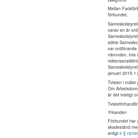
Mellan Fackförb
förbundet.
Sameskolstyrel
varav en är ord
Sameskolstyrels
sökte Sameskol
var ordförande 
nämnden, inte 
rektorsanställ
Sameskolstyrels
januari 2015-1 
Tvisten i målet
Om Arbetsdomst
är det tvistigt 
Tvisteförhandli
Yrkanden
Förbundet har yr
skadestånd med
enligt
6 § ränte