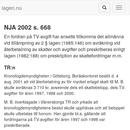
lagen.nu
Toggl
naviga
NJA 2002 s. 668
En fordran på TV-avgift har ansetts tillkomma det allmänna
vid tillämpning av 2 § lagen (1985:146) om avräkning vid
återbetalning av skatter och avgifter och preskriberas enligt
lagen (1982:188) om preskription av skattefordringar m.m.
TR:n
Kronofogdemyndigheten i Göteborg, Boråskontoret beslöt d. 4
aug. 2001 att vid återbetalning av för mycket erlagd skatt till M. B.
skulle avräknas 3 710 kr, avseende dels ett skattebelopp, dels TV-
avgifter för åren 1997, 1998 och 2000.
M. B. överklagade i Vänersborgs TR och yrkade att
kronofogdemyndighetens beslut skulle upphävas och att beloppet
skulle utbetalas till honom. Han gjorde bl.a. gällande att
fordringarna på TV-avgifter för åren 1997 och 1998 var
preskriberade.