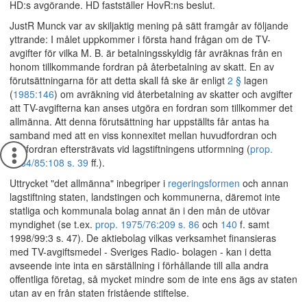
HD:s avgörande. HD fastställer HovR:ns beslut.
JustR Munck var av skiljaktig mening på sätt framgår av följande
yttrande: I målet uppkommer i första hand frågan om de TV-
avgifter för vilka M. B. är betalningsskyldig får avräknas från en
honom tillkommande fordran på återbetalning av skatt. En av
förutsättningarna för att detta skall få ske är enligt
2 §
lagen
(
1985:146
) om avräkning vid återbetalning av skatter och avgifter
att TV-avgifterna kan anses utgöra en fordran som tillkommer det
allmänna. Att denna förutsättning har uppställts får antas ha
samband med att en viss konnexitet mellan huvudfordran och
motfordran eftersträvats vid lagstiftningens utformning (
prop.
1984/85:108 s. 39
ff.).
Uttrycket "det allmänna" inbegriper i
regeringsformen
och annan
lagstiftning staten, landstingen och kommunerna, däremot inte
statliga och kommunala bolag annat än i den mån de utövar
myndighet (se t.ex.
prop. 1975/76:209 s. 86
och
140
f. samt
1998/99:3 s. 47). De aktiebolag vilkas verksamhet finansieras
med TV-avgiftsmedel - Sveriges Radio- bolagen - kan i detta
avseende inte inta en särställning i förhållande till alla andra
offentliga företag, så mycket mindre som de inte ens ägs av staten
utan av en från staten fristående stiftelse.