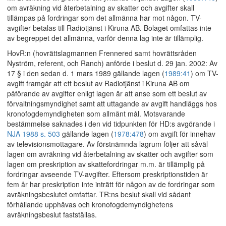
om avräkning vid återbetalning av skatter och avgifter skall
tillämpas på fordringar som det allmänna har mot någon. TV-
avgifter betalas till Radiotjänst i Kiruna AB. Bolaget omfattas inte
av begreppet det allmänna, varför denna lag inte är tillämplig.
HovR:n (hovrättslagmannen Frennered samt hovrättsråden
Nyström, referent, och Ranch) anförde i beslut d. 29 jan. 2002: Av
17 § i den sedan d. 1 mars 1989 gällande lagen (
1989:41
) om TV-
avgift framgår att ett beslut av Radiotjänst i Kiruna AB om
påförande av avgifter enligt lagen är att anse som ett beslut av
förvaltningsmyndighet samt att uttagande av avgift handläggs hos
kronofogdemyndigheten som allmänt mål. Motsvarande
bestämmelse saknades i den vid tidpunkten för HD:s avgörande i
NJA 1988 s. 503
gällande lagen (
1978:478
) om avgift för innehav
av televisionsmottagare. Av förstnämnda lagrum följer att såväl
lagen om avräkning vid återbetalning av skatter och avgifter som
lagen om preskription av skattefordringar m.m. är tillämplig på
fordringar avseende TV-avgifter. Eftersom preskriptionstiden är
fem år har preskription inte inträtt för någon av de fordringar som
avräkningsbeslutet omfattar. TR:ns beslut skall vid sådant
förhållande upphävas och kronofogdemyndighetens
avräkningsbeslut fastställas.