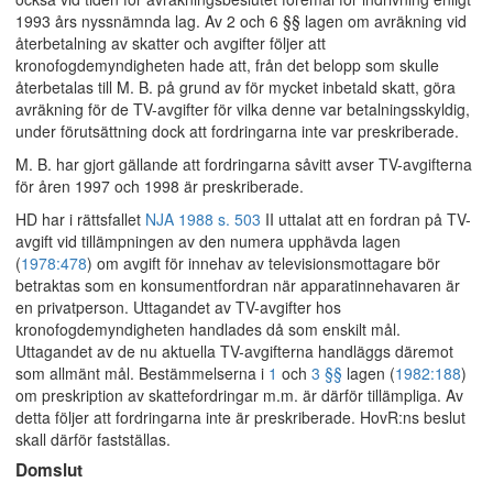
1993 års nyssnämnda lag. Av 2 och 6 §§ lagen om avräkning vid
återbetalning av skatter och avgifter följer att
kronofogdemyndigheten hade att, från det belopp som skulle
återbetalas till M. B. på grund av för mycket inbetald skatt, göra
avräkning för de TV-avgifter för vilka denne var betalningsskyldig,
under förutsättning dock att fordringarna inte var preskriberade.
M. B. har gjort gällande att fordringarna såvitt avser TV-avgifterna
för åren 1997 och 1998 är preskriberade.
HD har i rättsfallet
NJA 1988 s. 503
II uttalat att en fordran på TV-
avgift vid tillämpningen av den numera upphävda lagen
(
1978:478
) om avgift för innehav av televisionsmottagare bör
betraktas som en konsumentfordran när apparatinnehavaren är
en privatperson. Uttagandet av TV-avgifter hos
kronofogdemyndigheten handlades då som enskilt mål.
Uttagandet av de nu aktuella TV-avgifterna handläggs däremot
som allmänt mål. Bestämmelserna i
1
och
3 §§
lagen (
1982:188
)
om preskription av skattefordringar m.m. är därför tillämpliga. Av
detta följer att fordringarna inte är preskriberade. HovR:ns beslut
skall därför fastställas.
Domslut