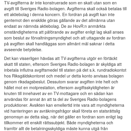
TV-avgifterna är inte konstruerade som en skatt utan som en
avgift till Sveriges Radio-bolagen. Avgifterna skall också betalas till
ett aktiebolag i denna koncern. En fordran på avgift kan inte
gentemot den enskilde göras gällande av det allmänna utan
endast av nämnda aktiebolag. De av HovR:n anmärkta
omständigheterna att påförande av avgifter enligt lag skall anses
som beslut av förvaltningsmyndighet och att uttagande av fordran
på avgiften skall handläggas som allmänt mål saknar i detta
avseende betydelse.
Det kan visserligen hävdas att TV-avgifterna utgör en förtäckt
skatt till staten, eftersom Sveriges Radio-bolagen är skyldiga att
inbetala influtna avgiftsmedel till staten på det s.k. rundradiokontot
hos Riksgäldskontoret och medel ur detta konto anvisas bolagen
genom riksdagsbeslut. Dessutom svarar avgiften inte helt och
hållet mot en motprestation, eftersom avgiftsskyldigheten är
knuten till innehavet av en TV-mottagare och en sådan kan
användas för annat än att ta del av Sveriges Radio-bolagens
produktioner. Avsikten kan emellertid inte vara att myndigheterna
vid hanteringen av avräkningsfrågor skall företa en statsrättslig
genomsyn av detta slag, när det gäller en fordran som enligt lag
tillkommer ett enskilt rättssubjekt. Både myndigheterna och
framför allt de betalningsskyldiga måste kunna utgå från