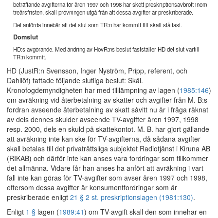
beträffande avgifterna för åren 1997 och 1998 har skett preskriptionsavbrott inom
treårsfristen, skall prövningen utgå från att dessa avgifter är preskriberade.
Det anförda innebär att det slut som TR:n har kommit till skall stå fast.
Domslut
HD:s avgörande. Med ändring av HovR:ns beslut fastställer HD det slut vartill
TR:n kommit.
HD (JustR:n Svensson, Inger Nyström, Pripp, referent, och
Dahllöf) fattade följande slutliga beslut: Skäl.
Kronofogdemyndigheten har med tilllämpning av lagen (
1985:146
)
om avräkning vid återbetalning av skatter och avgifter från M. B:s
fordran avseende återbetalning av skatt såvitt nu är i fråga räknat
av dels dennes skulder avseende TV-avgifter åren 1997, 1998
resp. 2000, dels en skuld på skattekontot. M. B. har gjort gällande
att avräkning inte kan ske för TV-avgifterna, då sådana avgifter
skall betalas till det privaträttsliga subjektet Radiotjänst i Kiruna AB
(RIKAB) och därför inte kan anses vara fordringar som tillkommer
det allmänna. Vidare får han anses ha anfört att avräkning i vart
fall inte kan göras för TV-avgifter som avser åren 1997 och 1998,
eftersom dessa avgifter är konsumentfordringar som är
preskriberade enligt
21 § 2 st. preskriptionslagen (1981:130)
.
Enligt
1 §
lagen (
1989:41
) om TV-avgift skall den som innehar en