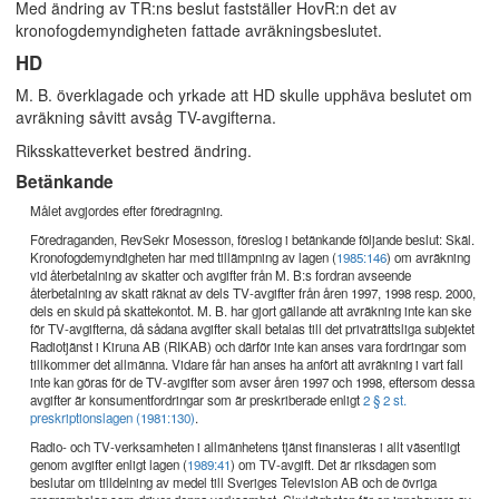
Med ändring av TR:ns beslut fastställer HovR:n det av
kronofogdemyndigheten fattade avräkningsbeslutet.
HD
M. B. överklagade och yrkade att HD skulle upphäva beslutet om
avräkning såvitt avsåg TV-avgifterna.
Riksskatteverket bestred ändring.
Betänkande
Målet avgjordes efter föredragning.
Föredraganden, RevSekr Mosesson, föreslog i betänkande följande beslut: Skäl.
Kronofogdemyndigheten har med tillämpning av lagen (
1985:146
) om avräkning
vid återbetalning av skatter och avgifter från M. B:s fordran avseende
återbetalning av skatt räknat av dels TV-avgifter från åren 1997, 1998 resp. 2000,
dels en skuld på skattekontot. M. B. har gjort gällande att avräkning inte kan ske
för TV-avgifterna, då sådana avgifter skall betalas till det privaträttsliga subjektet
Radiotjänst i Kiruna AB (RIKAB) och därför inte kan anses vara fordringar som
tillkommer det allmänna. Vidare får han anses ha anfört att avräkning i vart fall
inte kan göras för de TV-avgifter som avser åren 1997 och 1998, eftersom dessa
avgifter är konsumentfordringar som är preskriberade enligt
2 § 2 st.
preskriptionslagen (1981:130)
.
Radio- och TV-verksamheten i allmänhetens tjänst finansieras i allt väsentligt
genom avgifter enligt lagen (
1989:41
) om TV-avgift. Det är riksdagen som
beslutar om tilldelning av medel till Sveriges Television AB och de övriga