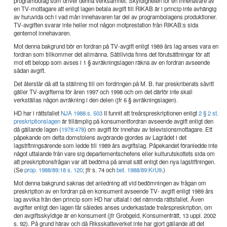
programbolag som driver denna verksamhet. Skyldigheten för en innehavare av
en TV-mottagare att enligt lagen betala avgift till RIKAB är i princip inte avhängig
av huruvida och i vad mån innehavaren tar del av programbolagens produktioner.
TV-avgiften svarar inte heller mot någon motprestation från RIKAB:s sida
gentemot innehavaren.
Mot denna bakgrund bör en fordran på TV-avgift enligt 1989 års lag anses vara en
fordran som tillkommer det allmänna. Såtillvida finns det förutsättningar för att
mot ett belopp som avses i 1 § avräkningslagen räkna av en fordran avseende
sådan avgift.
Det återstår då att ta ställning till om fordringen på M. B. har preskriberats såvitt
gäller TV-avgifterna för åren 1997 och 1998 och om det därför inte skall
verkställas någon avräkning i den delen (jfr 6 § avräkningslagen).
HD har i rättsfallet
NJA 1988 s. 503
II funnit att treårspreskriptionen enligt
2 § 2 st.
preskriptionslagen
är tillämplig på konsumentfordran avseende avgift enligt den
då gällande lagen (
1978:478
) om avgift för innehav av televisionsmottagare. Ett
påpekande om detta domstolens avgörande gjordes av Lagrådet i det
lagstiftningsärende som ledde till 1989 års avgiftslag. Påpekandet föranledde inte
något uttalande från vare sig departementschefens eller kulturutskottets sida om
att preskriptionsfrågan var att bedöma på annat sätt enligt den nya lagstiftningen.
(Se
prop. 1988/89:18 s. 120
; jfr s. 74 och
bet. 1988/89:KrU9
.)
Mot denna bakgrund saknas det anledning att vid bedömningen av frågan om
preskription av en fordran på en konsument avseende TV- avgift enligt 1989 års
lag avvika från den princip som HD har uttalat i det nämnda rättsfallet. Även
avgifter enligt den lagen får således anses underkastade treårspreskription, om
den avgiftsskyldige är en konsument (jfr Grobgeld, Konsumenträtt, 13 uppl. 2002
s. 92). På grund härav och då Riksskatteverket inte har gjort gällande att det