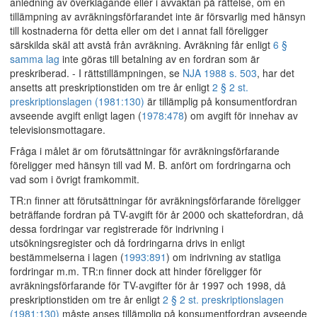
anledning av överklagande eller i avvaktan på rättelse, om en
tillämpning av avräkningsförfarandet inte är försvarlig med hänsyn
till kostnaderna för detta eller om det i annat fall föreligger
särskilda skäl att avstå från avräkning. Avräkning får enligt
6 §
samma lag
inte göras till betalning av en fordran som är
preskriberad. - I rättstillämpningen, se
NJA 1988 s. 503
, har det
ansetts att preskriptionstiden om tre år enligt
2 § 2 st.
preskriptionslagen (1981:130)
är tillämplig på konsumentfordran
avseende avgift enligt lagen (
1978:478
) om avgift för innehav av
televisionsmottagare.
Fråga i målet är om förutsättningar för avräkningsförfarande
föreligger med hänsyn till vad M. B. anfört om fordringarna och
vad som i övrigt framkommit.
TR:n finner att förutsättningar för avräkningsförfarande föreligger
beträffande fordran på TV-avgift för år 2000 och skattefordran, då
dessa fordringar var registrerade för indrivning i
utsökningsregister och då fordringarna drivs in enligt
bestämmelserna i lagen (
1993:891
) om indrivning av statliga
fordringar m.m. TR:n finner dock att hinder föreligger för
avräkningsförfarande för TV-avgifter för år 1997 och 1998, då
preskriptionstiden om tre år enligt
2 § 2 st. preskriptionslagen
(1981:130)
måste anses tillämplig på konsumentfordran avseende