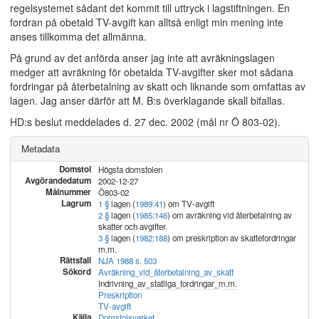
regelsystemet sådant det kommit till uttryck i lagstiftningen. En
fordran på obetald TV-avgift kan alltså enligt min mening inte
anses tillkomma det allmänna.
På grund av det anförda anser jag inte att avräkningslagen
medger att avräkning för obetalda TV-avgifter sker mot sådana
fordringar på återbetalning av skatt och liknande som omfattas av
lagen. Jag anser därför att M. B:s överklagande skall bifallas.
HD:s beslut meddelades d. 27 dec. 2002 (mål nr Ö 803-02).
Metadata
Domstol
Högsta domstolen
Avgörandedatum
2002-12-27
Målnummer
Ö803-02
Lagrum
1 §
lagen (
1989:41
) om TV-avgift
2 §
lagen (
1985:146
) om avräkning vid återbetalning av
skatter och avgifter.
3 §
lagen (
1982:188
) om preskription av skattefordringar
m.m.
Rättsfall
NJA 1988 s. 503
Sökord
Avräkning_vid_återbetalning_av_skatt
Indrivning_av_statliga_fordringar_m.m.
Preskription
TV-avgift
Källa
Domstolsverket