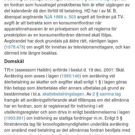
en fordran som huvudregel preskriberas fem år efter utgången av
det kalenderår då den förföll till betalning. HD har i av M. B.
åberopat avgörande
NJA 1988 s. 503
angett att fordran på TV-
avgift är att betrakta som en konsumentfordran när
apparatinnehavaren är en privatperson och att reglerna för
preskription av en konsumentfordran därmed skall följas.
Avgörandet har dock grundats på äldre rätt, nämligen lagen
(
1978:478
) om avgift för innehav av televisionsmottagare, och kan
därmed inte längre beaktas.
Domskäl
TR:n (assessorn Halldin) anförde i beslut d. 19 dec. 2001: Skäl.
Avräkning som avses i lagen (
1985:146
) om avräkning vid
återbetalning av skatter och avgifter skall enligt 1 § i lagen göras
från belopp som återbetalas eller annars utbetalas på grund av
bestämmelse i bl.a.
skattebetalningslagen
. Av
2 § samma lag
framgår att avräkningsförfarande skall tilllämpas om det allmänna
har en fordran, som är registrerad för indrivning i ett
utsökningsregister och som drivs in enligt bestämmelserna i lagen
(
1993:891
) om indrivning av statliga fordringar m.m. Enligt 5 §
förstnämnda lag får kronofogdemyndigheten underlåta avräkning
om anstånd med betalning av det allmännas fordran beviljats med