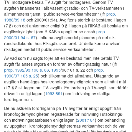
TV- mottagare betala TV-avgift för mottagaren. Genom TV-
avgiften finansieras i allt väsentligt radio- och TV-verksamheten i
allmänhetens tjänst, "public service-verksamheten" (jfr
prop.
1988/89:18
och 2000/01:94). Avgiftens storlek är bestämd i lagen
(7 §) och det ankommer enligt 9 § i lagen på RIKAB att besluta om
avgiftsskyldighet (om RIKAB:s uppgifter se också
prop.
2000/01:94 s. 67
). Influtna avgiftsmedel placeras på det s.k.
rundradiokontot hos Riksgäldskontoret. Ur detta konto anvisar
riksdagen medel till public service-verksamheten.
Av vad som nu sagts följer att en beslutad men inte betald TV-
avgift får anses utgöra en fordran av offentligrättslig natur (jfr
prop. 1992/93:198 s. 86
,
1995
/96:161 s. 22 och
prop.
1996/97:165 s. 25
) och tillkomma det allmänna. Uttagande av
avgiften handläggs hos kronofogdemyndigheten som allmänt mål
(17 § 2 st. lagen om TV- avgift). En fordran på TV-avgift kan därför
drivas in enligt lagen (
1993:891
) om indrivning av statliga
fordringar m.m.
De nu aktuella fordringarna på TV-avgifter är enligt uppgift från
kronofogdemyndigheten registrerade för indrivning i utsöknings-
och indrivningsdatabasen enligt lagen (
2001:184
) om behandling
av uppgifter i kronofogdemyndigheternas verksamhet och de var
också vid tiden för avräkningsbeslutet föremål för indrivning enligt