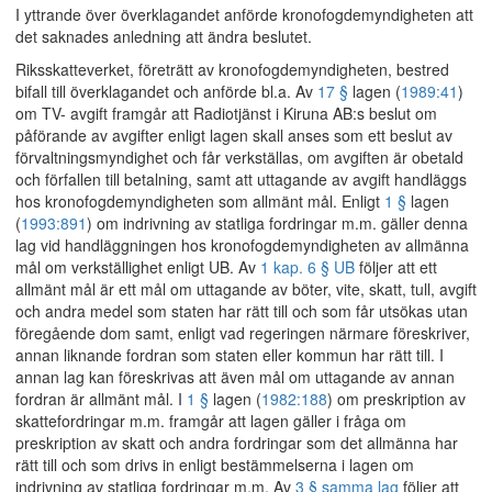
I yttrande över överklagandet anförde kronofogdemyndigheten att
det saknades anledning att ändra beslutet.
Riksskatteverket, företrätt av kronofogdemyndigheten, bestred
bifall till överklagandet och anförde bl.a. Av
17 §
lagen (
1989:41
)
om TV- avgift framgår att Radiotjänst i Kiruna AB:s beslut om
påförande av avgifter enligt lagen skall anses som ett beslut av
förvaltningsmyndighet och får verkställas, om avgiften är obetald
och förfallen till betalning, samt att uttagande av avgift handläggs
hos kronofogdemyndigheten som allmänt mål. Enligt
1 §
lagen
(
1993:891
) om indrivning av statliga fordringar m.m. gäller denna
lag vid handläggningen hos kronofogdemyndigheten av allmänna
mål om verkställighet enligt UB. Av
1 kap. 6 § UB
följer att ett
allmänt mål är ett mål om uttagande av böter, vite, skatt, tull, avgift
och andra medel som staten har rätt till och som får utsökas utan
föregående dom samt, enligt vad regeringen närmare föreskriver,
annan liknande fordran som staten eller kommun har rätt till. I
annan lag kan föreskrivas att även mål om uttagande av annan
fordran är allmänt mål. I
1 §
lagen (
1982:188
) om preskription av
skattefordringar m.m. framgår att lagen gäller i fråga om
preskription av skatt och andra fordringar som det allmänna har
rätt till och som drivs in enligt bestämmelserna i lagen om
indrivning av statliga fordringar m.m. Av
3 § samma lag
följer att