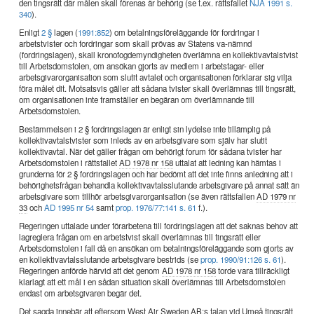
den tingsrätt där målen skall förenas är behörig (se t.ex. rättsfallet
NJA 1991 s.
340
).
Enligt
2 §
lagen (
1991:852
) om betalningsföreläggande för fordringar i
arbetstvister och fordringar som skall prövas av Statens va-nämnd
(fordringslagen), skall kronofogdemyndigheten överlämna en kollektivavtalstvist
till Arbetsdomstolen, om ansökan gjorts av medlem i arbetstagar- eller
arbetsgivarorganisation som slutit avtalet och organisationen förklarar sig vilja
föra målet dit. Motsatsvis gäller att sådana tvister skall överlämnas till tingsrätt,
om organisationen inte framställer en begäran om överlämnande till
Arbetsdomstolen.
Bestämmelsen i 2 § fordringslagen är enligt sin lydelse inte tillämplig på
kollektivavtalstvister som inleds av en arbetsgivare som själv har slutit
kollektivavtal. När det gäller frågan om behörigt forum för sådana tvister har
Arbetsdomstolen i rättsfallet
AD 1978 nr 158
uttalat att ledning kan hämtas i
grunderna för 2 § fordringslagen och har bedömt att det inte finns anledning att i
behörighetsfrågan behandla kollektivavtalsslutande arbetsgivare på annat sätt än
arbetsgivare som tillhör arbetsgivarorganisation (se även rättsfallen
AD 1979 nr
33
och
AD 1995 nr 54
samt
prop. 1976/77:141 s. 61
f.).
Regeringen uttalade under förarbetena till fordringslagen att det saknas behov att
lagreglera frågan om en arbetstvist skall överlämnas till tingsrätt eller
Arbetsdomstolen i fall då en ansökan om betalningsföreläggande som gjorts av
en kollektivavtalsslutande arbetsgivare bestrids (se
prop. 1990/91:126 s. 61
).
Regeringen anförde härvid att det genom
AD 1978 nr 158
torde vara tillräckligt
klarlagt att ett mål i en sådan situation skall överlämnas till Arbetsdomstolen
endast om arbetsgivaren begär det.
Det sagda innebär att eftersom West Air Sweden AB:s talan vid Umeå tingsrätt