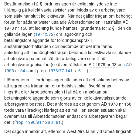
Bestämmelsen i 2 § fordringslagen är enligt sin lydelse inte
tillämplig på kollektivavtalstvister som inleds av en arbetsgivare
som själv har slutit kollektivavtal. När det gäller frågan om behörigt
forum för sådana tvister uttalade Arbetsdomstolen i rättsfallet
AD
1978 nr 158
att ledning kunde hämtas i grunderna för 2 § i den då
gällande lagen (
1974:372
) om lagsökning och
betalningsföreläggande för fordringsanspråk i
anställningsförhållanden och bedömde att det inte fanns
anledning att i behörighetsfrågan behandla kollektivavtalsslutande
arbetsgivare på annat sätt än arbetsgivare som tillhör
arbetsgivarorganisation (se även rättsfallen
AD 1979 nr 33
och
AD
1995 nr 54
samt
prop. 1976/77:141 s. 61
f.).
I förarbetena till fordringslagen uttalades att det saknas behov av
att lagreglera frågan om en arbetstvist skall överlämnas till
tingsrätt eller Arbetsdomstolen i fall då en ansökan om
betalningsföreläggande som gjorts av en kollektivavtalsslutande
arbetsgivare bestrids. Det anfördes att det genom
AD 1978 nr 158
torde vara tillräckligt klarlagt att ett mål i en sådan situation skall
överlämnas till Arbetsdomstolen endast om arbetsgivaren begär
det. (
Prop. 1990/91:126 s. 61
.)
Det sagda innebär att, eftersom West Airs talan vid Umeå tingsrätt