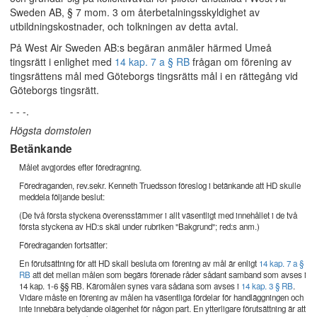
Sweden AB, § 7 mom. 3 om återbetalningsskyldighet av
utbildningskostnader, och tolkningen av detta avtal.
På West Air Sweden AB:s begäran anmäler härmed Umeå
tingsrätt i enlighet med
14 kap. 7 a § RB
frågan om förening av
tingsrättens mål med Göteborgs tingsrätts mål i en rättegång vid
Göteborgs tingsrätt.
- - -.
Högsta domstolen
Betänkande
Målet avgjordes efter föredragning.
Föredraganden, rev.sekr. Kenneth Truedsson föreslog i betänkande att HD skulle
meddela följande beslut:
(De två första styckena överensstämmer i allt väsentligt med innehållet i de två
första styckena av HD:s skäl under rubriken "Bakgrund"; red:s anm.)
Föredraganden fortsätter:
En förutsättning för att HD skall besluta om förening av mål är enligt
14 kap. 7 a §
RB
att det mellan målen som begärs förenade råder sådant samband som avses i
14 kap. 1-6 §§ RB. Käromålen synes vara sådana som avses i
14 kap. 3 § RB
.
Vidare måste en förening av målen ha väsentliga fördelar för handläggningen och
inte innebära betydande olägenhet för någon part. En ytterligare förutsättning är att