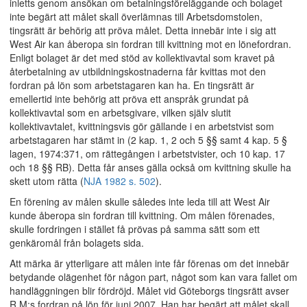
inletts genom ansökan om betalningsföreläggande och bolaget
inte begärt att målet skall överlämnas till Arbetsdomstolen,
tingsrätt är behörig att pröva målet. Detta innebär inte i sig att
West Air kan åberopa sin fordran till kvittning mot en lönefordran.
Enligt bolaget är det med stöd av kollektivavtal som kravet på
återbetalning av utbildningskostnaderna får kvittas mot den
fordran på lön som arbetstagaren kan ha. En tingsrätt är
emellertid inte behörig att pröva ett anspråk grundat på
kollektivavtal som en arbetsgivare, vilken själv slutit
kollektivavtalet, kvittningsvis gör gällande i en arbetstvist som
arbetstagaren har stämt in (2 kap. 1, 2 och 5 §§ samt 4 kap. 5 §
lagen, 1974:371, om rättegången i arbetstvister, och 10 kap. 17
och 18 §§ RB). Detta får anses gälla också om kvittning skulle ha
skett utom rätta (
NJA 1982 s. 502
).
En förening av målen skulle således inte leda till att West Air
kunde åberopa sin fordran till kvittning. Om målen förenades,
skulle fordringen i stället få prövas på samma sätt som ett
genkäromål från bolagets sida.
Att märka är ytterligare att målen inte får förenas om det innebär
betydande olägenhet för någon part, något som kan vara fallet om
handläggningen blir fördröjd. Målet vid Göteborgs tingsrätt avser
R.M:s fordran på lön för juni 2007. Han har begärt att målet skall