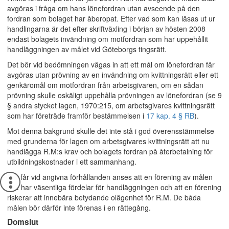
avgöras i fråga om hans lönefordran utan avseende på den
fordran som bolaget har åberopat. Efter vad som kan läsas ut ur
handlingarna är det efter skriftväxling i början av hösten 2008
endast bolagets invändning om motfordran som har uppehållit
handläggningen av målet vid Göteborgs tingsrätt.
Det bör vid bedömningen vägas in att ett mål om lönefordran får
avgöras utan prövning av en invändning om kvittningsrätt eller ett
genkäromål om motfordran från arbetsgivaren, om en sådan
prövning skulle oskäligt uppehålla prövningen av lönefordran (se 9
§ andra stycket lagen, 1970:215, om arbetsgivares kvittningsrätt
som har företräde framför bestämmelsen i
17 kap. 4 § RB
).
Mot denna bakgrund skulle det inte stå i god överensstämmelse
med grunderna för lagen om arbetsgivares kvittningsrätt att nu
handlägga R.M:s krav och bolagets fordran på återbetalning för
utbildningskostnader i ett sammanhang.
Det får vid angivna förhållanden anses att en förening av målen
inte har väsentliga fördelar för handläggningen och att en förening
riskerar att innebära betydande olägenhet för R.M. De båda
målen bör därför inte förenas i en rättegång.
Domslut