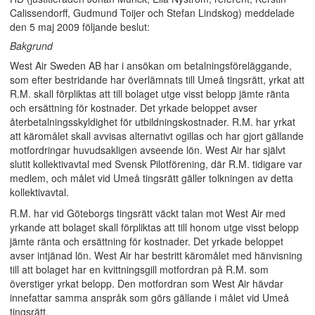
Calissendorff, Gudmund Toijer och Stefan Lindskog) meddelade
den 5 maj 2009 följande beslut:
Bakgrund
West Air Sweden AB har i ansökan om betalningsföreläggande,
som efter bestridande har överlämnats till Umeå tingsrätt, yrkat att
R.M. skall förpliktas att till bolaget utge visst belopp jämte ränta
och ersättning för kostnader. Det yrkade beloppet avser
återbetalningsskyldighet för utbildningskostnader. R.M. har yrkat
att käromålet skall avvisas alternativt ogillas och har gjort gällande
motfordringar huvudsakligen avseende lön. West Air har självt
slutit kollektivavtal med Svensk Pilotförening, där R.M. tidigare var
medlem, och målet vid Umeå tingsrätt gäller tolkningen av detta
kollektivavtal.
R.M. har vid Göteborgs tingsrätt väckt talan mot West Air med
yrkande att bolaget skall förpliktas att till honom utge visst belopp
jämte ränta och ersättning för kostnader. Det yrkade beloppet
avser intjänad lön. West Air har bestritt käromålet med hänvisning
till att bolaget har en kvittningsgill motfordran på R.M. som
överstiger yrkat belopp. Den motfordran som West Air hävdar
innefattar samma anspråk som görs gällande i målet vid Umeå
tingsrätt.