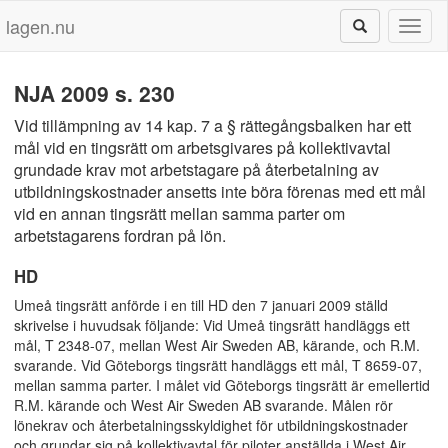
lagen.nu
Toggl
naviga
NJA 2009 s. 230
Vid tillämpning av 14 kap. 7 a § rättegångsbalken har ett
mål vid en tingsrätt om arbetsgivares på kollektivavtal
grundade krav mot arbetstagare på återbetalning av
utbildningskostnader ansetts inte böra förenas med ett mål
vid en annan tingsrätt mellan samma parter om
arbetstagarens fordran på lön.
HD
Umeå tingsrätt anförde i en till HD den 7 januari 2009 ställd
skrivelse i huvudsak följande: Vid Umeå tingsrätt handläggs ett
mål, T 2348-07, mellan West Air Sweden AB, kärande, och R.M.
svarande. Vid Göteborgs tingsrätt handläggs ett mål, T 8659-07,
mellan samma parter. I målet vid Göteborgs tingsrätt är emellertid
R.M. kärande och West Air Sweden AB svarande. Målen rör
lönekrav och återbetalningsskyldighet för utbildningskostnader
och grundar sig på kollektivavtal för piloter anställda i West Air