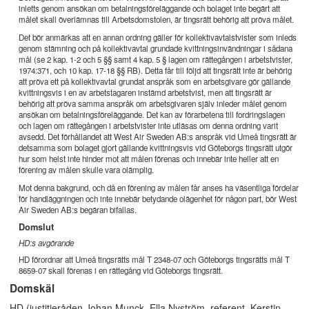
inletts genom ansökan om betalningsföreläggande och bolaget inte begärt att
målet skall överlämnas till Arbetsdomstolen, är tingsrätt behörig att pröva målet.
Det bör anmärkas att en annan ordning gäller för kollektivavtalstvister som inleds
genom stämning och på kollektivavtal grundade kvittningsinvändningar i sådana
mål (se 2 kap. 1-2 och 5 §§ samt 4 kap. 5 § lagen om rättegången i arbetstvister,
1974:371, och 10 kap. 17-18 §§ RB). Detta får till följd att tingsrätt inte är behörig
att pröva ett på kollektivavtal grundat anspråk som en arbetsgivare gör gällande
kvittningsvis i en av arbetstagaren instämd arbetstvist, men att tingsrätt är
behörig att pröva samma anspråk om arbetsgivaren själv inleder målet genom
ansökan om betalningsföreläggande. Det kan av förarbetena till fordringslagen
och lagen om rättegången i arbetstvister inte utläsas om denna ordning varit
avsedd. Det förhållandet att West Air Sweden AB:s anspråk vid Umeå tingsrätt är
detsamma som bolaget gjort gällande kvittningsvis vid Göteborgs tingsrätt utgör
hur som helst inte hinder mot att målen förenas och innebär inte heller att en
förening av målen skulle vara olämplig.
Mot denna bakgrund, och då en förening av målen får anses ha väsentliga fördelar
för handläggningen och inte innebär betydande olägenhet för någon part, bör West
Air Sweden AB:s begäran bifallas.
Domslut
HD:s avgörande
HD förordnar att Umeå tingsrätts mål T 2348-07 och Göteborgs tingsrätts mål T
8659-07 skall förenas i en rättegång vid Göteborgs tingsrätt.
Domskäl
HD (justitieråden Johan Munck, Ella Nyström, referent, Kerstin