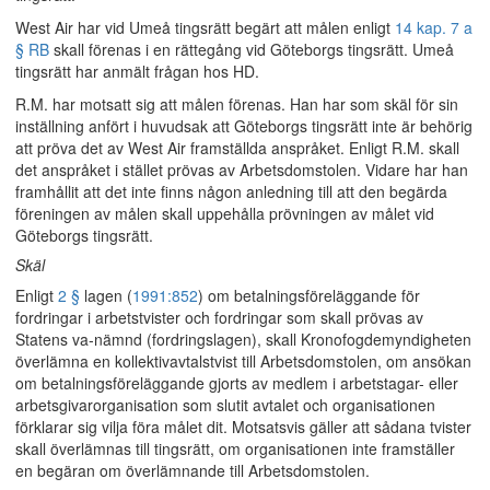
West Air har vid Umeå tingsrätt begärt att målen enligt
14 kap. 7 a
§ RB
skall förenas i en rättegång vid Göteborgs tingsrätt. Umeå
tingsrätt har anmält frågan hos HD.
R.M. har motsatt sig att målen förenas. Han har som skäl för sin
inställning anfört i huvudsak att Göteborgs tingsrätt inte är behörig
att pröva det av West Air framställda anspråket. Enligt R.M. skall
det anspråket i stället prövas av Arbetsdomstolen. Vidare har han
framhållit att det inte finns någon anledning till att den begärda
föreningen av målen skall uppehålla prövningen av målet vid
Göteborgs tingsrätt.
Skäl
Enligt
2 §
lagen (
1991:852
) om betalningsföreläggande för
fordringar i arbetstvister och fordringar som skall prövas av
Statens va-nämnd (fordringslagen), skall Kronofogdemyndigheten
överlämna en kollektivavtalstvist till Arbetsdomstolen, om ansökan
om betalningsföreläggande gjorts av medlem i arbetstagar- eller
arbetsgivarorganisation som slutit avtalet och organisationen
förklarar sig vilja föra målet dit. Motsatsvis gäller att sådana tvister
skall överlämnas till tingsrätt, om organisationen inte framställer
en begäran om överlämnande till Arbetsdomstolen.