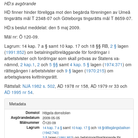
HD:s avgörande
HD finner hinder föreligga mot den begärda föreningen av Umeå
tingsrätts mål T 2348-07 och Göteborgs tingsrätts mål T 8659-07.
HD:s beslut meddelat: den 5 maj 2009.
Mål nr: Ö 120-09.
Lagrum: 14 kap. 7 a § samt 10 kap. 17 och 18 §§ RB,
2 §
lagen
(
1991:852
) om betalningsföreläggande för fordringar i
arbetstvister och fordringar som skall prövas av Statens va-
nämnd,
2 kap.
1
,
2
och
5 §§
samt
4 kap. 5 §
lagen (
1974:371
) om
rättegången i arbetstvister och
9 §
lagen (
1970:215
) om
arbetsgivares kvittningsrätt.
Rättsfall:
NJA 1982 s. 502
,
AD 1978 nr 158
,
AD 1979 nr 33
och
AD 1995 nr 54
.
Metadata
Domstol
Högsta domstolen
Avgörandedatum
2009-05-05
Målnummer
Ö120-09
Lagrum
14 kap. 7 a §
samt
10 kap. 17 §
och
18 §
rättegångsbalken
(1942:740)
2 §
lagen (
1991:852
) om betalningsföreläggande för