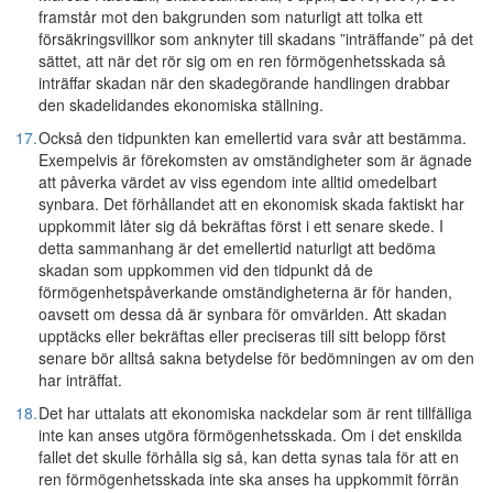
framstår mot den bakgrunden som naturligt att tolka ett
försäkringsvillkor som anknyter till skadans ”inträffande” på det
sättet, att när det rör sig om en ren förmögenhetsskada så
inträffar skadan när den skadegörande handlingen drabbar
den skadelidandes ekonomiska ställning.
17.
Också den tidpunkten kan emellertid vara svår att bestämma.
Exempelvis är förekomsten av omständigheter som är ägnade
att påverka värdet av viss egendom inte alltid omedelbart
synbara. Det förhållandet att en ekonomisk skada faktiskt har
uppkommit låter sig då bekräftas först i ett senare skede. I
detta sammanhang är det emellertid naturligt att bedöma
skadan som uppkommen vid den tidpunkt då de
förmögenhetspåverkande omständigheterna är för handen,
oavsett om dessa då är synbara för omvärlden. Att skadan
upptäcks eller bekräftas eller preciseras till sitt belopp först
senare bör alltså sakna betydelse för bedömningen av om den
har inträffat.
18.
Det har uttalats att ekonomiska nackdelar som är rent tillfälliga
inte kan anses utgöra förmögenhetsskada. Om i det enskilda
fallet det skulle förhålla sig så, kan detta synas tala för att en
ren förmögenhetsskada inte ska anses ha uppkommit förrän