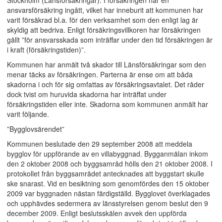
Stockholm (Länsförsäkringar). I försäkringen har en
ansvarsförsäkring ingått, vilket har inneburit att kommunen har
varit försäkrad bl.a. för den verksamhet som den enligt lag är
skyldig att bedriva. Enligt försäkringsvillkoren har försäkringen
gällt ”för ansvarsskada som inträffar under den tid försäkringen är
i kraft (försäkringstiden)”.
Kommunen har anmält två skador till Länsförsäkringar som den
menar täcks av försäkringen. Parterna är ense om att båda
skadorna i och för sig omfattas av försäkringsavtalet. Det råder
dock tvist om huruvida skadorna har inträffat under
försäkringstiden eller inte. Skadorna som kommunen anmält har
varit följande.
”Bygglovsärendet”
Kommunen beslutade den 29 september 2008 att meddela
bygglov för uppförande av en villabyggnad. Bygganmälan inkom
den 2 oktober 2008 och byggsamråd hölls den 21 oktober 2008. I
protokollet från byggsamrådet antecknades att byggstart skulle
ske snarast. Vid en besiktning som genomfördes den 15 oktober
2009 var byggnaden nästan färdigställd. Bygglovet överklagades
och upphävdes sedermera av länsstyrelsen genom beslut den 9
december 2009. Enligt beslutsskälen avvek den uppförda