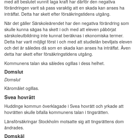
med att beslutet vunnit laga kraft har därför den negativa
förändringen varit så pass varaktig att en skada kan anses ha
inträffat. Detta har skett efter försäkringstidens utgång.
När det gäller Särskoleärendet har den negativa förändring som
skulle kunna sägas ha skett i och med att eleven påbörjat
särskoleutbildning inte kunnat beräknas i ekonomiska termer.
Detta har varit möjligt först i och med att studielån beviljats eleven
och det är således då som en skada kan anses ha inträffat. Även
detta har skett efter försäkringstidens utgång.
Kommunens talan ska således ogillas i dess helhet.
Domslut
Domslut
Käromålet ogillas.
Svea hovrätt
Huddinge kommun överklagade i Svea hovrätt och yrkade att
hovrätten skulle bifalla kommunens talan i tingsrätten.
Länsförsäkringar Stockholm motsatte sig att tingsrättens dom
ändrades.
Domskäl