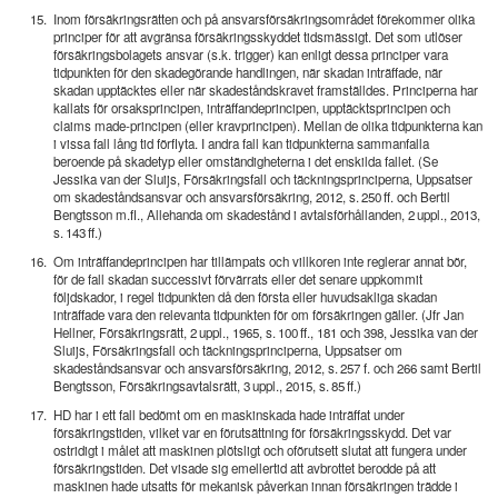
15.
Inom försäkringsrätten och på ansvarsförsäkringsområdet förekommer olika
principer för att avgränsa försäkringsskyddet tidsmässigt. Det som utlöser
försäkringsbolagets ansvar (s.k. trigger) kan enligt dessa principer vara
tidpunkten för den skadegörande handlingen, när skadan inträffade, när
skadan upptäcktes eller när skadeståndskravet framställdes. Principerna har
kallats för orsaksprincipen, inträffandeprincipen, upptäcktsprincipen och
claims made-principen (eller kravprincipen). Mellan de olika tidpunkterna kan
i vissa fall lång tid förflyta. I andra fall kan tidpunkterna sammanfalla
beroende på skadetyp eller omständigheterna i det enskilda fallet. (Se
Jessika van der Sluijs, Försäkringsfall och täckningsprinciperna, Uppsatser
om skadeståndsansvar och ansvarsförsäkring, 2012, s. 250 ff. och Bertil
Bengtsson m.fl., Allehanda om skadestånd i avtalsförhållanden, 2 uppl., 2013,
s. 143 ff.)
16.
Om inträffandeprincipen har tillämpats och villkoren inte reglerar annat bör,
för de fall skadan successivt förvärrats eller det senare uppkommit
följdskador, i regel tidpunkten då den första eller huvudsakliga skadan
inträffade vara den relevanta tidpunkten för om försäkringen gäller. (Jfr Jan
Hellner, Försäkringsrätt, 2 uppl., 1965, s. 100 ff., 181 och 398, Jessika van der
Sluijs, Försäkringsfall och täckningsprinciperna, Uppsatser om
skadeståndsansvar och ansvarsförsäkring, 2012, s. 257 f. och 266 samt Bertil
Bengtsson, Försäkringsavtalsrätt, 3 uppl., 2015, s. 85 ff.)
17.
HD har i ett fall bedömt om en maskinskada hade inträffat under
försäkringstiden, vilket var en förutsättning för försäkringsskydd. Det var
ostridigt i målet att maskinen plötsligt och oförutsett slutat att fungera under
försäkringstiden. Det visade sig emellertid att avbrottet berodde på att
maskinen hade utsatts för mekanisk påverkan innan försäkringen trädde i