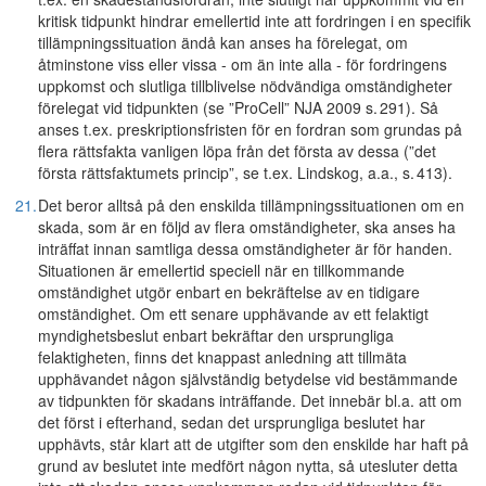
kritisk tidpunkt hindrar emellertid inte att fordringen i en specifik
tillämpningssituation ändå kan anses ha förelegat, om
åtminstone viss eller vissa - om än inte alla - för fordringens
uppkomst och slutliga tillblivelse nödvändiga omständigheter
förelegat vid tidpunkten (se ”ProCell” NJA 2009 s. 291). Så
anses t.ex. preskriptionsfristen för en fordran som grundas på
flera rättsfakta vanligen löpa från det första av dessa (”det
första rättsfaktumets princip”, se t.ex. Lindskog, a.a., s. 413).
21.
Det beror alltså på den enskilda tillämpningssituationen om en
skada, som är en följd av flera omständigheter, ska anses ha
inträffat innan samtliga dessa omständigheter är för handen.
Situationen är emellertid speciell när en tillkommande
omständighet utgör enbart en bekräftelse av en tidigare
omständighet. Om ett senare upphävande av ett felaktigt
myndighetsbeslut enbart bekräftar den ursprungliga
felaktigheten, finns det knappast anledning att tillmäta
upphävandet någon självständig betydelse vid bestämmande
av tidpunkten för skadans inträffande. Det innebär bl.a. att om
det först i efterhand, sedan det ursprungliga beslutet har
upphävts, står klart att de utgifter som den enskilde har haft på
grund av beslutet inte medfört någon nytta, så utesluter detta