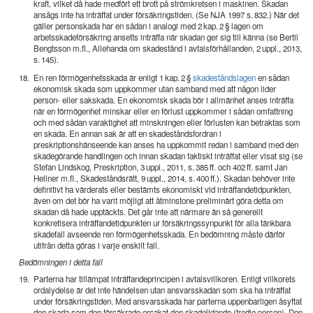
kraft, vilket då hade medfört ett brott på strömkretsen i maskinen. Skadan
ansågs inte ha inträffat under försäkringstiden. (Se NJA 1997 s. 832.) När det
gäller personskada har en sådan i analogi med 2 kap. 2 § lagen om
arbetsskadeförsäkring ansetts inträffa när skadan ger sig till känna (se Bertil
Bengtsson m.fl., Allehanda om skadestånd i avtalsförhållanden, 2 uppl., 2013,
s. 145).
18.
En ren förmögenhetsskada är enligt 1 kap. 2 §
skadeståndslagen
en sådan
ekonomisk skada som uppkommer utan samband med att någon lider
person- eller sakskada. En ekonomisk skada bör i allmänhet anses inträffa
när en förmögenhet minskar eller en förlust uppkommer i sådan omfattning
och med sådan varaktighet att minskningen eller förlusten kan betraktas som
en skada. En annan sak är att en skadeståndsfordran i
preskriptionshänseende kan anses ha uppkommit redan i samband med den
skadegörande handlingen och innan skadan faktiskt inträffat eller visat sig (se
Stefan Lindskog, Preskription, 3 uppl., 2011, s. 385 ff. och 402 ff. samt Jan
Hellner m.fl., Skadeståndsrätt, 9 uppl., 2014, s. 400 ff.). Skadan behöver inte
definitivt ha värderats eller bestämts ekonomiskt vid inträffandetidpunkten,
även om det bör ha varit möjligt att åtminstone preliminärt göra detta om
skadan då hade upptäckts. Det går inte att närmare än så generellt
konkretisera inträffandetidpunkten ur försäkringssynpunkt för alla tänkbara
skadefall avseende ren förmögenhetsskada. En bedömning måste därför
utifrån detta göras i varje enskilt fall.
Bedömningen i detta fall
19.
Parterna har tillämpat inträffandeprincipen i avtalsvillkoren. Enligt villkorets
ordalydelse är det inte händelsen utan ansvarsskadan som ska ha inträffat
under försäkringstiden. Med ansvarsskada har parterna uppenbarligen åsyftat
den skada som den försäkrade orsakat den skadelidande (tredje person). Den