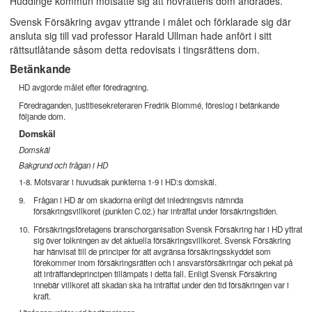
Huddinge kommun motsatte sig att hovrättens dom ändrades.
Svensk Försäkring avgav yttrande i målet och förklarade sig där
ansluta sig till vad professor Harald Ullman hade anfört i sitt
rättsutlåtande såsom detta redovisats i tingsrättens dom.
Betänkande
HD avgjorde målet efter föredragning.
Föredraganden, justitiesekreteraren Fredrik Blommé, föreslog i betänkande
följande dom.
Domskäl
Domskäl
Bakgrund och frågan i HD
1-8. Motsvarar i huvudsak punkterna 1-9 i HD:s domskäl.
9.
Frågan i HD är om skadorna enligt det inledningsvis nämnda
försäkringsvillkoret (punkten C.02.) har inträffat under försäkringstiden.
10.
Försäkringsföretagens branschorganisation Svensk Försäkring har i HD yttrat
sig över tolkningen av det aktuella försäkringsvillkoret. Svensk Försäkring
har hänvisat till de principer för att avgränsa försäkringsskyddet som
förekommer inom försäkringsrätten och i ansvarsförsäkringar och pekat på
att inträffandeprincipen tillämpats i detta fall. Enligt Svensk Försäkring
innebär villkoret att skadan ska ha inträffat under den tid försäkringen var i
kraft.