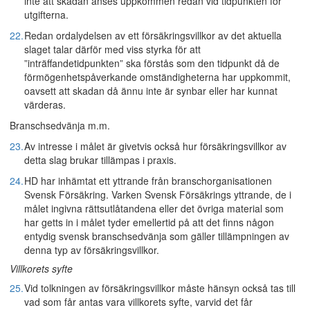
inte att skadan anses uppkommen redan vid tidpunkten för
utgifterna.
22.
Redan ordalydelsen av ett försäkringsvillkor av det aktuella
slaget talar därför med viss styrka för att
”inträffandetidpunkten” ska förstås som den tidpunkt då de
förmögenhetspåverkande omständigheterna har uppkommit,
oavsett att skadan då ännu inte är synbar eller har kunnat
värderas.
Branschsedvänja m.m.
23.
Av intresse i målet är givetvis också hur försäkringsvillkor av
detta slag brukar tillämpas i praxis.
24.
HD har inhämtat ett yttrande från branschorganisationen
Svensk Försäkring. Varken Svensk Försäkrings yttrande, de i
målet ingivna rättsutlåtandena eller det övriga material som
har getts in i målet tyder emellertid på att det finns någon
entydig svensk branschsedvänja som gäller tillämpningen av
denna typ av försäkringsvillkor.
Villkorets syfte
25.
Vid tolkningen av försäkringsvillkor måste hänsyn också tas till
vad som får antas vara villkorets syfte, varvid det får