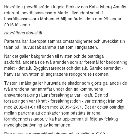
Hovrätten (hovrättsråden Ingela Perklev och Katja Isberg Amnäs,
referent, hovrättsassessorn Marie Lifvendahl samt tf.
hovrättsassessorn Mohamed Ali) anförde i dom den 29 januari
2016 följande.
Hovrättens domskäl
Parterna har åberopat samma omständigheter och utvecklat sin
talan på i huvudsak samma sätt som i tingsrätten.
När det gäller bakgrunden till tvisten och de ostridiga
sakförhållandena i de två ärenden som är föremål för bedömning i
målet - det s.k. Bygglovsärendet och det s.k. Särskoleärendet -
hänvisar hovrätten till tingsrättens redogörelse i domen.
Tvisten i målet gäller huruvida de skador som gjorts gällande i de
två ärendena har inträffat under den tid kommunens
ansvarsförsäkring i Länsförsäkringar var i kraft. Den tid
försäkringen var i kraft - försäkringstiden - var ostridigt från och
med 2002-01-01 till och med 2009-12-31. Det är också ostridigt
mellan parterna att de skador som påståtts är rena
förmögenhetsskador, vilka har uppkommit till följd av felaktig
myndighetsutövning av kommunen.
Den aktuella ansvarsförsäkringen gäller enligt p. C.02. i