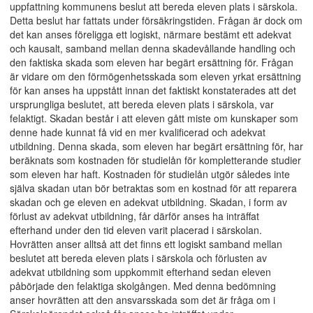
uppfattning kommunens beslut att bereda eleven plats i särskola.
Detta beslut har fattats under försäkringstiden. Frågan är dock om
det kan anses föreligga ett logiskt, närmare bestämt ett adekvat
och kausalt, samband mellan denna skadevållande handling och
den faktiska skada som eleven har begärt ersättning för. Frågan
är vidare om den förmögenhetsskada som eleven yrkat ersättning
för kan anses ha uppstått innan det faktiskt konstaterades att det
ursprungliga beslutet, att bereda eleven plats i särskola, var
felaktigt. Skadan består i att eleven gått miste om kunskaper som
denne hade kunnat få vid en mer kvalificerad och adekvat
utbildning. Denna skada, som eleven har begärt ersättning för, har
beräknats som kostnaden för studielån för kompletterande studier
som eleven har haft. Kostnaden för studielån utgör således inte
själva skadan utan bör betraktas som en kostnad för att reparera
skadan och ge eleven en adekvat utbildning. Skadan, i form av
förlust av adekvat utbildning, får därför anses ha inträffat
efterhand under den tid eleven varit placerad i särskolan.
Hovrätten anser alltså att det finns ett logiskt samband mellan
beslutet att bereda eleven plats i särskola och förlusten av
adekvat utbildning som uppkommit efterhand sedan eleven
påbörjade den felaktiga skolgången. Med denna bedömning
anser hovrätten att den ansvarsskada som det är fråga om i