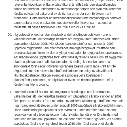
relevanta tidpunkten enligt avtalsvillkoret är alltså när den skadelidandes
skada har inträffat. Innebörden av inträffandeprincipen och avtalsvillkoret bör
förstås också mot bakgrund av de övriga principer som förekommer i
branschen. Detta medför att inträffandetidpunkten inte nödvändigtvis behöver
sammanfalla med orsakandet, upptäckten eller kravet samt att det har
förutsatts att dessa tidpunkter kan infalla vid olika tillfällen.
20.
I bygglovsärendet har den skadegörande handlingen och kommunens
vållande bestått i det felaktiga beslutet om bygglov samt startbesked i tiden
september-oktober 2008. När skadelidanden därefter och under år 2009
uppförde byggnaden i enlighet med det felaktiga bygglovet inträffade den
primära skadan i form av den onyttiga kostnaden för byggnadens uppförande.
Att skadan kunde upptäckas först efter länsstyrelsens beslut om att bygglovet
skulle upphävas samt att skadans storlek slutligt kunnat bestämmas
ekonomiskt först sedan förvaltningsrättens beslut vunnit laga kraft är inte
avgörande för den relevanta inträffandetidpunkten enligt avtalsvillkoret.
Rivningskostnader, liksom eventuella processuella kostnader i
skadeståndsprocessen, är följdskador även om dessa uppkommit efter
försäkringstidens utgång.
21.
I särskoleärendet har den skadegörande handlingen och kommunens
vållande bestått i det felaktiga beslutet om placering i särskola under år 2002.
Den primära skadan i form av förlust av adekvat utbildning inträffade i vart fall
i samband med att eleven under augusti 2005 påbörjade särskoleutbildningen.
Hade skadeförloppet upptäckts och avbrutits i tiden därefter skulle skadan
redan då kunnat värderas ekonomiskt. Skadan har därefter förvärrats med
tiden och det kan ha uppkommit följdskador efter försäkringstiden. Att skadan
upptäcktes först vid en ny utredning år 2010 eller först senare värderats