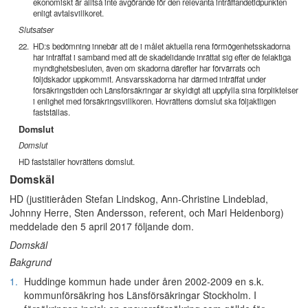
ekonomiskt är alltså inte avgörande för den relevanta inträffandetidpunkten
enligt avtalsvillkoret.
Slutsatser
22.
HD:s bedömning innebär att de i målet aktuella rena förmögenhetsskadorna
har inträffat i samband med att de skadelidande inrättat sig efter de felaktiga
myndighetsbesluten, även om skadorna därefter har förvärrats och
följdskador uppkommit. Ansvarsskadorna har därmed inträffat under
försäkringstiden och Länsförsäkringar är skyldigt att uppfylla sina förpliktelser
i enlighet med försäkringsvillkoren. Hovrättens domslut ska följaktligen
fastställas.
Domslut
Domslut
HD fastställer hovrättens domslut.
Domskäl
HD (justitieråden Stefan Lindskog, Ann-Christine Lindeblad,
Johnny Herre, Sten Andersson, referent, och Mari Heidenborg)
meddelade den 5 april 2017 följande dom.
Domskäl
Bakgrund
1.
Huddinge kommun hade under åren 2002-2009 en s.k.
kommunförsäkring hos Länsförsäkringar Stockholm. I