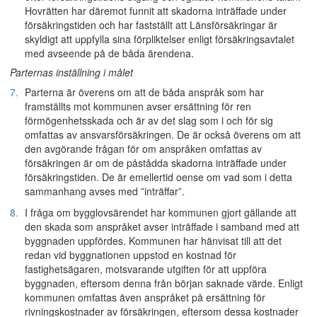
Hovrätten har däremot funnit att skadorna inträffade under
försäkringstiden och har fastställt att Länsförsäkringar är
skyldigt att uppfylla sina förpliktelser enligt försäkringsavtalet
med avseende på de båda ärendena.
Parternas inställning i målet
7.
Parterna är överens om att de båda anspråk som har
framställts mot kommunen avser ersättning för ren
förmögenhetsskada och är av det slag som i och för sig
omfattas av ansvarsförsäkringen. De är också överens om att
den avgörande frågan för om anspråken omfattas av
försäkringen är om de påstådda skadorna inträffade under
försäkringstiden. De är emellertid oense om vad som i detta
sammanhang avses med ”inträffar”.
8.
I fråga om bygglovsärendet har kommunen gjort gällande att
den skada som anspråket avser inträffade i samband med att
byggnaden uppfördes. Kommunen har hänvisat till att det
redan vid byggnationen uppstod en kostnad för
fastighetsägaren, motsvarande utgiften för att uppföra
byggnaden, eftersom denna från början saknade värde. Enligt
kommunen omfattas även anspråket på ersättning för
rivningskostnader av försäkringen, eftersom dessa kostnader