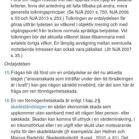
kriterier, finns det anledning att falla tillbaka på andra, mera
generella tolkningsprinciper. (Se NJA 2001 s. 750, NJA 2006
s. 53 och NJA 2013 s. 253.) Tolkningen av ordalydelsen får
göras utifrån lydelsen av villkoret i objektiv mening och med
utgångspunkt från textens normala språkliga betydelse. Vid
tolkningen bör det aktuella villkoret läsas tillsammans med
avtalets övriga villkor. En lämplig avvägning mellan eventuella
motstående intressen kan också vara påkallad. (Jfr NJA 2007
s. 35.)
Ordalydelsen
15.
Frågan blir då först om en ordalydelse av det nu aktuella
slaget (”ansvarsskada som inträffar under den tid försäkringen
är i kraft”) kan ges någon särskild innebörd, när det som här är
fråga om ren förmögenhetsskada.
16.
En ren förmögenhetsskada är enligt 1 kap. 2 §
skadeståndslagen
en sådan ekonomisk skada som
uppkommer utan samband med att någon lider person- eller
sakskada. Skadan kan komma till uttryck i en värdeminskning, i
en inkomstförlust eller i en utgift eller skuld utan motsvarande
nytta för den skadelidande (jfr exempelvis Jan Hellner och
Marcus Radetzki, Skadeståndsrätt, 9 uppl., 2010, s. 61). Det