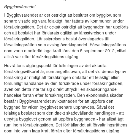
Bygglovsärendet
I Bygglovsärendet är det ostridigt att beslutet om bygglov, som
senare visade sig vara felaktigt, har fattats av kommunen under
försäkringstiden. Det är också ostridigt att byggnaden har uppförts
och att beslutet har förklarats ogiltigt av länsstyrelsen under
försäkringstiden. Länsstyrelsens beslut överklagades till
förvaltningsrätten som avslog överklagandet. Förvaltningsrättens
dom vann emellertid laga kraft först den 5 september 2012, vilket
alltså var efter försäkringstidens utgång.
Hovrättens utgångspunkt för tolkningen av det aktuella
försäkringsvillkoret är, som angetts ovan, att det vid denna typ av
försäkring är rimligt att försäkringen omfattar ett felaktigt eller
försumligt handlande av den försäkrade under försäkringstiden,
även om detta inte tar sig direkt uttryck i en skadebringande
händelse förrän efter försäkringstiden. Den ekonomiska skadan
består i Bygglovsärendet av kostnaden för att uppföra den
byggnad för vilken bygglovet senare upphävdes. Såväl det
felaktiga beslutet som den direkt skadevållande handlingen - att
utnyttja bygglovet genom att uppföra byggnaden - har alltså ägt
rum inom försäkringstiden. Det förhållandet att förvaltningsrättens
dom inte vann laga kraft förrän efter försäkringstidens utgång