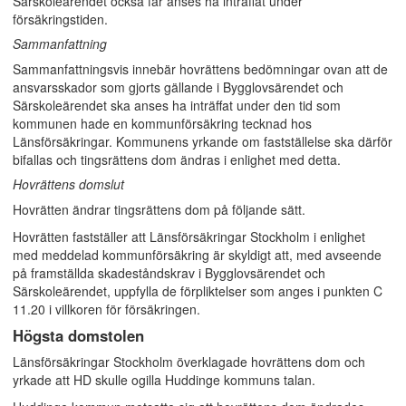
Särskoleärendet också får anses ha inträffat under
försäkringstiden.
Sammanfattning
Sammanfattningsvis innebär hovrättens bedömningar ovan att de
ansvarsskador som gjorts gällande i Bygglovsärendet och
Särskoleärendet ska anses ha inträffat under den tid som
kommunen hade en kommunförsäkring tecknad hos
Länsförsäkringar. Kommunens yrkande om fastställelse ska därför
bifallas och tingsrättens dom ändras i enlighet med detta.
Hovrättens domslut
Hovrätten ändrar tingsrättens dom på följande sätt.
Hovrätten fastställer att Länsförsäkringar Stockholm i enlighet
med meddelad kommunförsäkring är skyldigt att, med avseende
på framställda skadeståndskrav i Bygglovsärendet och
Särskoleärendet, uppfylla de förpliktelser som anges i punkten C
11.20 i villkoren för försäkringen.
Högsta domstolen
Länsförsäkringar Stockholm överklagade hovrättens dom och
yrkade att HD skulle ogilla Huddinge kommuns talan.