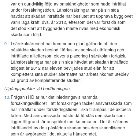
var en oundviklig följd av omständigheter som hade inträffat
under försäkringstiden. Länsförsäkringar har på sin sida
hävdat att skadan inträffade när beslutet att upphäva bygglovet
vann laga kraft, dvs. år 2012, eftersom det var först då som
det stod klart att byggnaden måste rivas med ekonomisk
skada som följd.
9.
I särskoleärendet har kommunen gjort gällande att den
påstådda skadan bestod i förlust av adekvat utbildning och
inträffade allteftersom elevens placering i särskolan fortgick.
Länsförsäkringar har på sin sida hävdat att skadan inträffade
tidigast år 2012 när eleven beviljades studielån för att
komplettera sina studier alternativt när arbetsinkomst uteblev
på grund av kompletterande studier.
Utgångspunkter vid bedömningen
10.
Frågan i HD är hur det inledningsvis nämnda
försäkringsvillkoret - att försäkringen täcker ansvarsskada som
har inträffat under försäkringstiden - ska tillämpas i de aktuella
fallen. Med ansvarsskada måste då förstås den skada som
ligger till grund för anspråket mot kommunen. Det är således
inträffandet av den påstådda skadan hos den skadelidande
som är avgörande i det aktuella hänseendet.