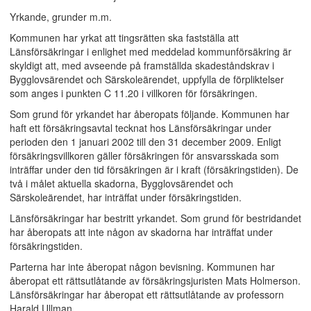
Yrkande, grunder m.m.
Kommunen har yrkat att tingsrätten ska fastställa att
Länsförsäkringar i enlighet med meddelad kommunförsäkring är
skyldigt att, med avseende på framställda skadeståndskrav i
Bygglovsärendet och Särskole­ärendet, uppfylla de förpliktelser
som anges i punkten C 11.20 i villkoren för försäkringen.
Som grund för yrkandet har åberopats följande. Kommunen har
haft ett försäkringsavtal tecknat hos Länsförsäkringar under
perioden den 1 januari 2002 till den 31 december 2009. Enligt
försäkringsvillkoren gäller försäkringen för ansvarsskada som
inträffar under den tid försäkringen är i kraft (försäkringstiden). De
två i målet aktuella skadorna, Bygglovsärendet och
Särskoleärendet, har inträffat under försäkringstiden.
Länsförsäkringar har bestritt yrkandet. Som grund för bestridandet
har åberopats att inte någon av skadorna har inträffat under
försäkringstiden.
Parterna har inte åberopat någon bevisning. Kommunen har
åberopat ett rättsutlåtande av försäkringsjuristen Mats Holmerson.
Länsförsäkringar har åberopat ett rättsutlåtande av professorn
Harald Ullman.