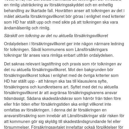
en rimlig utsträckning av försäkringsskyddet och en enhetlig
behandling av likartade fall. Hovrätten anser att tolkningen av det i
målet aktuella försäkringsvillkoret bör göras i enlighet med kriterier
som HD har ställt upp och med sikte på att tolkningen ska vara
ändamålsenlig och rimlig.
Särskilt om tolkning av det nu aktuella försäkringsvillkoret
Ordalydelsen i försäkringsvillkoret ger inte någon närmare ledning
för tolkningen. Såväl kommunens som Länsförsäkringars
tolkningar får anses vara rimliga enbart utifrån ordalydelsen.
Det saknas relevant lagstiftning och praxis som rör tolkningen av
det nu aktuella försäkringsvillkoret. Mot den bakgrunden bör
försäkringsvillkoret tolkas i enlighet med de övriga kriterier som
HD har ställt upp - att hänsyn ska tas till klausulens syfte,
försäkringens och kundkretsens art. Syftet med det nu aktuella
försäkringsvillkoret är att avgränsa försäkringsgivarens ansvar
tidsmässigt. Sådana skadeståndskrav som härrör från tiden före
eller från tiden efter försäkringstiden ska enligt villkoret inte
omfattas av försäkringen. I denna del är försäkringen en
ansvarsförsäkring som innebär att Länsförsäkringar står risken för
att kommunen gör sig skyldig till skadeståndsgrundande fel eller
försummelser. Försäkringsavtalet innefattar också förpliktelser för