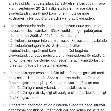
ansågs strida mot detaljplan. Länsstyrelsens beslut vann laga
kraft i september 2012. Fastighetsägaren riktade därefter
skadeståndsanspråk mot kommunen, motsvarande
kostnaderna för uppförande och rivning av byggnaden.
4.
I särskoleärendet hade kommunen hösten 2002 beslutat att
placera en elev i särskola. Särskoleutbildningen påbörjades
höstterminen 2005. År 2010 framkom det att
särskoleplaceringen inte var motiverad. Eleven, som avslutade
särskoleutbildningen år 2012, riktade därefter
skadeståndsanspråk mot kommunen. Det begärda
skadeståndet angavs motsvara bl.a. kostnaderna för studielån
för kompletterande studier och, sedermera, inkomstförlust för
försenat inträde på arbetsmarknaden.
5.
Länsförsäkringar avböjde i båda fallen försäkringsskydd med
hänvisning till att de påstådda skadorna hade inträffat efter
försäkringstidens utgång. Kommunen väckte då talan mot
Länsförsäkringar med yrkande om fastställelse av att
Länsförsäkringar är skyldigt att uppfylla sina förpliktelser enligt
försäkringsavtalet.
6.
Tingsrätten bedömde att de påstådda skadorna hade inträffat
efter försäkringstidens utgång och ogillade kommunens talan.