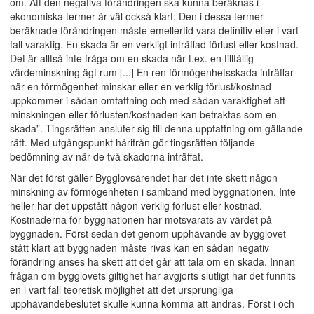
om. Att den negativa förändringen ska kunna beräknas i
ekonomiska termer är väl också klart. Den i dessa termer
beräknade förändringen måste emellertid vara definitiv eller i vart
fall varaktig. En skada är en verkligt inträffad förlust eller kostnad.
Det är alltså inte fråga om en skada när t.ex. en tillfällig
värdeminskning ägt rum [...] En ren förmögenhetsskada inträffar
när en förmögenhet minskar eller en verklig förlust/kostnad
uppkommer i sådan omfattning och med sådan varaktighet att
minskningen eller förlusten/kostnaden kan betraktas som en
skada”. Tingsrätten ansluter sig till denna uppfattning om gällande
rätt. Med utgångspunkt härifrån gör tingsrätten följande
bedömning av när de två skadorna inträffat.
När det först gäller Bygglovsärendet har det inte skett någon
minskning av förmögenheten i samband med byggnationen. Inte
heller har det uppstått någon verklig förlust eller kostnad.
Kostnaderna för byggnationen har motsvarats av värdet på
byggnaden. Först sedan det genom upphävande av bygglovet
stått klart att byggnaden måste rivas kan en sådan negativ
förändring anses ha skett att det går att tala om en skada. Innan
frågan om bygglovets giltighet har avgjorts slutligt har det funnits
en i vart fall teoretisk möjlighet att det ursprungliga
upphävandebeslutet skulle kunna komma att ändras. Först i och