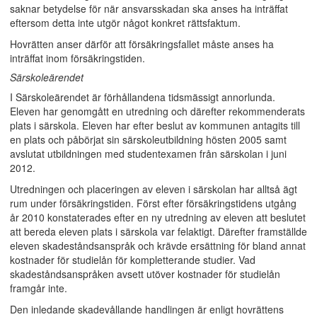
saknar betydelse för när ansvarsskadan ska anses ha inträffat
eftersom detta inte utgör något konkret rättsfaktum.
Hovrätten anser därför att försäkringsfallet måste anses ha
inträffat inom försäkringstiden.
Särskoleärendet
I Särskoleärendet är förhållandena tidsmässigt annorlunda.
Eleven har genomgått en utredning och därefter rekommenderats
plats i särskola. Eleven har efter beslut av kommunen antagits till
en plats och påbörjat sin särskoleutbildning hösten 2005 samt
avslutat utbildningen med studentexamen från särskolan i juni
2012.
Utredningen och placeringen av eleven i särskolan har alltså ägt
rum under försäkringstiden. Först efter försäkringstidens utgång
år 2010 konstaterades efter en ny utredning av eleven att beslutet
att bereda eleven plats i särskola var felaktigt. Därefter framställde
eleven skadeståndsanspråk och krävde ersättning för bland annat
kostnader för studielån för kompletterande studier. Vad
skadeståndsanspråken avsett utöver kostnader för studielån
framgår inte.
Den inledande skadevållande handlingen är enligt hovrättens