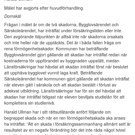
Målet har avgjorts efter huvudförhandling.
Domskäl
Frågan i målet är om de två skadorna, Bygglovsärendet och
Särskole­ärendet, har inträffat under försäkringstiden eller inte.
Den avgörande tidpunkten är alltså inte när skadorna orsakats
och inte heller när de upptäckts. Det är i båda fallen fråga om
rena förmögenhetsskador. Kommunen har beträffande
Bygglovsärendet gjort gällande att skadan har inträffat redan när
kostnaderna för uppförandet av byggnaden uppstått, medan
Länsförsäkringar har hävdat att skadan inträffat först när beslutet
att upphäva bygglovet vunnit laga kraft. Beträffande
Särskoleärendet har kommunen gjort gällande att skadan inträffat
när eleven gått i särskola och att skadan bestått i förlust av
adekvat utbildning. Länsförsäkringar har för sin del hävdat att
skadan har inträffat tidigast när eleven beviljats studielån för att
komplettera sin studienivå.
Harald Ullman har i sitt rättsutlåtande anfört följande om
begreppet skada och när en ren förmögenhetsskada ska anses
ha inträffat: ”Att en skada i försäkringssammanhang allmänt sett är
resultatet av en negativ förändring bör det inte råda något tvivel