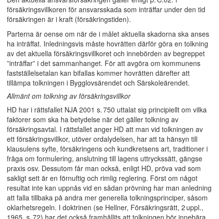
försäkringsvillkoren för ansvarsskada som inträffar under den tid
försäkringen är i kraft (försäkringstiden).
Parterna är oense om när de i målet aktuella skadorna ska anses
ha inträffat. Inledningsvis måste hovrätten därför göra en tolkning
av det aktuella försäkringsvillkoret och innebörden av begreppet
”inträffar” i det sammanhanget. För att avgöra om kommunens
fastställelsetalan kan bifallas kommer hovrätten därefter att
tillämpa tolkningen i Bygglovsärendet och Särskoleärendet.
Allmänt om tolkning av försäkringsvillkor
HD har i rättsfallet NJA 2001 s. 750 uttalat sig principiellt om vilka
faktorer som ska ha betydelse när det gäller tolkning av
försäkringsavtal. I rättsfallet anger HD att man vid tolkningen av
ett försäkringsvillkor, utöver ordalydelsen, har att ta hänsyn till
klausulens syfte, försäkringens och kundkretsens art, traditioner i
fråga om formulering, anslutning till lagens uttryckssätt, gängse
praxis osv. Dessutom får man också, enligt HD, pröva vad som
sakligt sett är en förnuftig och rimlig reglering. Först om något
resultat inte kan uppnås vid en sådan prövning har man anledning
att falla tillbaka på andra mer generella tolkningsprinciper, såsom
oklarhetsregeln. I doktrinen (se Hellner, Försäkringsrätt, 2 uppl.,
1965, s. 72) har det också framhållits att tolkningen bör innebära