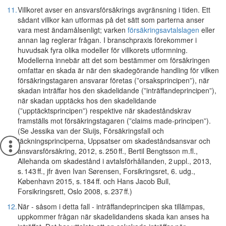
11.
Villkoret avser en ansvarsförsäkrings avgränsning i tiden. Ett
sådant villkor kan utformas på det sätt som parterna anser
vara mest ändamålsenligt; varken
försäkringsavtalslagen
eller
annan lag reglerar frågan. I branschpraxis förekommer i
huvudsak fyra olika modeller för villkorets utformning.
Modellerna innebär att det som bestämmer om försäkringen
omfattar en skada är när den skadegörande handling för vilken
försäkringstagaren ansvarar företas (”orsaksprincipen”), när
skadan inträffar hos den skadelidande (”inträffandeprincipen”),
när skadan upptäcks hos den skadelidande
(”upptäcktsprincipen”) respektive när skadeståndskrav
framställs mot försäkringstagaren (”claims made-principen”).
(Se Jessika van der Sluijs, Försäkringsfall och
täckningsprinciperna, Uppsatser om skadeståndsansvar och
ansvarsförsäkring, 2012, s. 250 ff., Bertil Bengtsson m.fl.,
Allehanda om skadestånd i avtalsförhållanden, 2 uppl., 2013,
s. 143 ff., jfr även Ivan Sørensen, Forsikringsret, 6. udg.,
København 2015, s. 184 ff. och Hans Jacob Bull,
Forsikringsrett, Oslo 2008, s. 237 ff.)
12.
När - såsom i detta fall - inträffandeprincipen ska tillämpas,
uppkommer frågan när skadelidandens skada kan anses ha