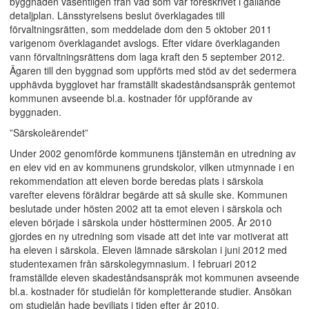
byggnaden väsentligen från vad som var föreskrivet i gällande
detaljplan. Länsstyrelsens beslut överklagades till
förvaltningsrätten, som meddelade dom den 5 oktober 2011
varigenom överklagandet avslogs. Efter vidare överklaganden
vann förvaltningsrättens dom laga kraft den 5 september 2012.
Ägaren till den byggnad som uppförts med stöd av det sedermera
upphävda bygglovet har framställt skadeståndsanspråk gentemot
kommunen avseende bl.a. kostnader för uppförande av
byggnaden.
”Särskoleärendet”
Under 2002 genomförde kommunens tjänstemän en utredning av
en elev vid en av kommunens grundskolor, vilken utmynnade i en
rekommendation att eleven borde beredas plats i särskola
varefter elevens föräldrar begärde att så skulle ske. Kommunen
beslutade under hösten 2002 att ta emot eleven i särskola och
eleven började i särskola under höstterminen 2005. År 2010
gjordes en ny utredning som visade att det inte var motiverat att
ha eleven i särskola. Eleven lämnade särskolan i juni 2012 med
studentexamen från särskolegymnasium. I februari 2012
framställde eleven skadeståndsanspråk mot kommunen avseende
bl.a. kostnader för studielån för kompletterande studier. Ansökan
om studie­lån hade beviljats i tiden efter år 2010.