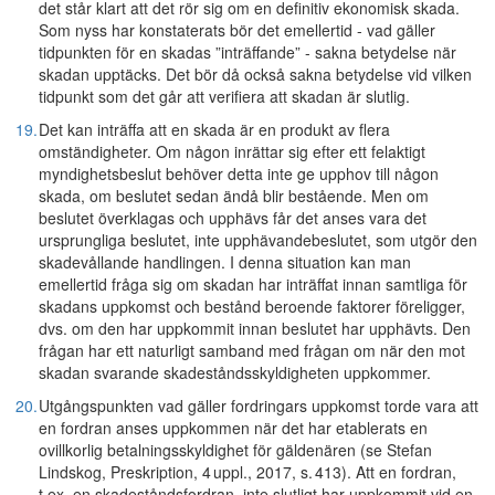
det står klart att det rör sig om en definitiv ekonomisk skada.
Som nyss har konstaterats bör det emellertid - vad gäller
tidpunkten för en skadas ”inträffande” - sakna betydelse när
skadan upptäcks. Det bör då också sakna betydelse vid vilken
tidpunkt som det går att verifiera att skadan är slutlig.
19.
Det kan inträffa att en skada är en produkt av flera
omständigheter. Om någon inrättar sig efter ett felaktigt
myndighetsbeslut behöver detta inte ge upphov till någon
skada, om beslutet sedan ändå blir bestående. Men om
beslutet överklagas och upphävs får det anses vara det
ursprungliga beslutet, inte upphävandebeslutet, som utgör den
skadevållande handlingen. I denna situation kan man
emellertid fråga sig om skadan har inträffat innan samtliga för
skadans uppkomst och bestånd beroende faktorer föreligger,
dvs. om den har uppkommit innan beslutet har upphävts. Den
frågan har ett naturligt samband med frågan om när den mot
skadan svarande skadeståndsskyldigheten uppkommer.
20.
Utgångspunkten vad gäller fordringars uppkomst torde vara att
en fordran anses uppkommen när det har etablerats en
ovillkorlig betalningsskyldighet för gäldenären (se Stefan
Lindskog, Preskription, 4 uppl., 2017, s. 413). Att en fordran,
t.ex. en skadeståndsfordran, inte slutligt har uppkommit vid en