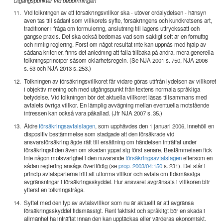
Utgångspunkter vid bedömningen
11.
Vid tolkningen av ett försäkringsvillkor ska - utöver ordalydelsen - hänsyn
även tas till sådant som villkorets syfte, försäkringens och kundkretsens art,
traditioner i fråga om formulering, anslutning till lagens uttryckssätt och
gängse praxis. Det ska också bedömas vad som sakligt sett är en förnuftig
och rimlig reglering. Först om något resultat inte kan uppnås med hjälp av
sådana kriterier, finns det anledning att falla tillbaka på andra, mera generella
tolkningsprinciper såsom oklarhetsregeln. (Se NJA 2001 s. 750, NJA 2006
s. 53 och NJA 2013 s. 253.)
12.
Tolkningen av försäkringsvillkoret får vidare göras utifrån lydelsen av villkoret
i objektiv mening och med utgångspunkt från textens normala språkliga
betydelse. Vid tolkningen bör det aktuella villkoret läsas tillsammans med
avtalets övriga villkor. En lämplig avvägning mellan eventuella motstående
intressen kan också vara påkallad. (Jfr NJA 2007 s. 35.)
13.
Äldre
försäkringsavtalslagen
, som upphävdes den 1 januari 2006, innehöll en
dispositiv bestämmelse som stadgade att den försäkrade vid
ansvarsförsäkring ägde rätt till ersättning om händelsen inträffat under
försäkringstiden även om skadan yppat sig först senare. Bestämmelsen fick
inte någon motsvarighet i den nuvarande
försäkringsavtalslagen
eftersom en
sådan reglering ansågs överflödig (se
prop. 2003/04:150
s. 231). Det står i
princip avtalsparterna fritt att utforma villkor och avtala om tidsmässiga
avgränsningar i försäkringsskyddet. Hur ansvaret avgränsats i villkoren blir
ytterst en tolkningsfråga.
14.
Syftet med den typ av avtalsvillkor som nu är aktuellt är att avgränsa
försäkringsskyddet tidsmässigt. Rent faktiskt och språkligt bör en skada i
allmänhet ha inträffat innan den kan upptäckas eller värderas ekonomiskt.