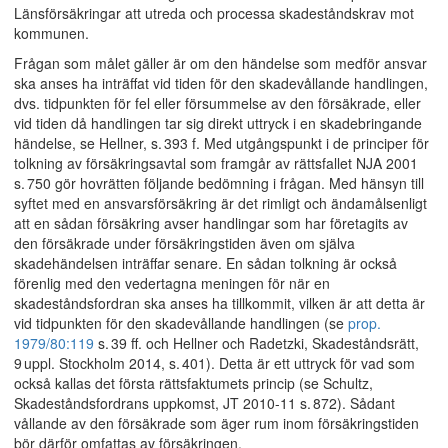
Länsförsäkringar att utreda och processa skadeståndskrav mot
kommunen.
Frågan som målet gäller är om den händelse som medför ansvar
ska anses ha inträffat vid tiden för den skadevållande handlingen,
dvs. tidpunkten för fel eller försummelse av den försäkrade, eller
vid tiden då handlingen tar sig direkt uttryck i en skadebringande
händelse, se Hellner, s. 393 f. Med utgångspunkt i de principer för
tolkning av försäkringsavtal som framgår av rättsfallet NJA 2001
s. 750 gör hovrätten följande bedömning i frågan. Med hänsyn till
syftet med en ansvarsförsäkring är det rimligt och ändamålsenligt
att en sådan försäkring avser handlingar som har företagits av
den försäkrade under försäkringstiden även om själva
skadehändelsen inträffar senare. En sådan tolkning är också
förenlig med den vedertagna meningen för när en
skadeståndsfordran ska anses ha tillkommit, vilken är att detta är
vid tidpunkten för den skadevållande handlingen (se
prop.
1979/80:119
s. 39 ff. och Hellner och Radetzki, Skadeståndsrätt,
9 uppl. Stockholm 2014, s. 401). Detta är ett uttryck för vad som
också kallas det första rättsfaktumets princip (se Schultz,
Skadeståndsfordrans uppkomst, JT 2010-11 s. 872). Sådant
vållande av den försäkrade som äger rum inom försäkringstiden
bör därför omfattas av försäkringen.