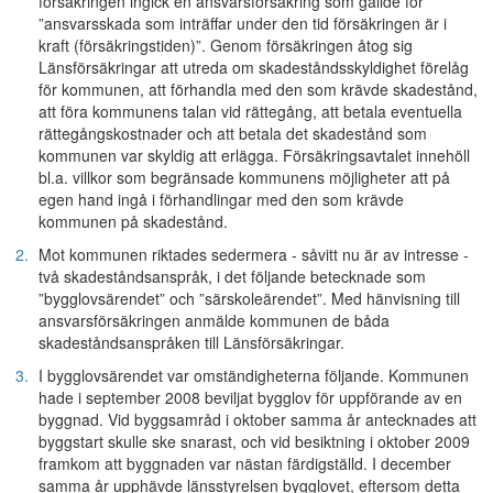
försäkringen ingick en ansvarsförsäkring som gällde för
”ansvarsskada som inträffar under den tid försäkringen är i
kraft (försäkringstiden)”. Genom försäkringen åtog sig
Länsförsäkringar att utreda om skadeståndsskyldighet förelåg
för kommunen, att förhandla med den som krävde skadestånd,
att föra kommunens talan vid rättegång, att betala eventuella
rättegångskostnader och att betala det skadestånd som
kommunen var skyldig att erlägga. Försäkringsavtalet innehöll
bl.a. villkor som begränsade kommunens möjligheter att på
egen hand ingå i förhandlingar med den som krävde
kommunen på skadestånd.
2.
Mot kommunen riktades sedermera - såvitt nu är av intresse -
två skadeståndsanspråk, i det följande betecknade som
”bygglovsärendet” och ”särskoleärendet”. Med hänvisning till
ansvarsförsäkringen anmälde kommunen de båda
skadeståndsanspråken till Länsförsäkringar.
3.
I bygglovsärendet var omständigheterna följande. Kommunen
hade i september 2008 beviljat bygglov för uppförande av en
byggnad. Vid byggsamråd i oktober samma år antecknades att
byggstart skulle ske snarast, och vid besiktning i oktober 2009
framkom att byggnaden var nästan färdigställd. I december
samma år upphävde länsstyrelsen bygglovet, eftersom detta