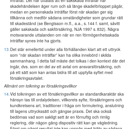
inträffat. Det har uttalats att en sakskada inträffar när
skadehändelsen äger rum och så länge skadeförloppet pågår,
medan en personskada inträffar först när skadan ger sig
tillkänna och medför sådana omständigheter som grundar rätt
till skadestånd (se Bengtsson m.fl., a.a., s. 144 f. samt, såvitt
gäller sakskada och sakförsäkring, NJA 1997 s. 832). Några
motsvarande uttalanden om när en ren förmögenhetsskada
inträffar synes inte ha gjorts.
13.
Det står emellertid under alla förhållanden klart att ett uttryck
som ”när skadan inträffar” kan ha olika innebörd i skilda
sammanhang. I detta fall måste det tolkas i den kontext där det
ingår, dvs. som en del av ett avtal om ansvarsförsäkring, och
på ett sätt som kan antas bidra till att uppfylla syftet med
försäkringsavtalet.
Allmänt om tolkning av försäkringsvillkor
14.
Vid tolkningen av ett försäkringsvillkor av standardkaraktär ska
hänsyn tas till ordalydelsen, villkorets syfte, försäkringens och
kundkretsens art, traditioner i fråga om formulering, anslutning
till lagens uttryckssätt och gängse praxis. Det ska också
bedömas vad som sakligt sett är en förnuftig och rimlig
reglering, där någon gång dispositiv rätt kan ge vägledning.
Först om något resultat inte kan uppnås med hjälp av sådana