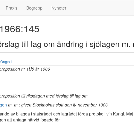
Praxis
Begrepp
Nyheter
 1966:145
rslag till lag om ändring i sjölagen m. 
Original
 proposition nr 1U5 år 1966
proposition till riksdagen med förslag till lag om
agen
m. m.; given Stockholms slott den it- november 1966.
nde av bilagda i statsrådet och lagrådet förda protokoll vin Kungl. Maj
gen att antaga härvid fogade för­