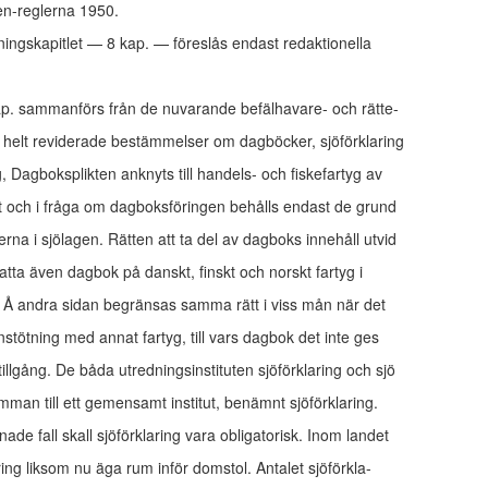
n-reglerna 1950.
ingskapitlet — 8 kap. — föreslås endast redaktionella
 kap. sammanförs från de nuvarande befälhavare- och rätte-
 helt reviderade bestämmelser om dagböcker, sjöförklaring
, Dagboksplikten anknyts till handels- och fiskefartyg av
et och i fråga om dagboksföringen behålls endast de grund­
rna i sjölagen. Rätten att ta del av dagboks innehåll utvid­
mfatta även dagbok på danskt, finskt och norskt fartyg i
Å andra sidan begränsas samma rätt i viss mån när det
tötning med annat fartyg, till vars dagbok det inte ges
llgång. De båda utredningsinstituten sjöförklaring och sjö­
mman till ett gemensamt institut, benämnt sjöförklaring.
nade fall skall sjöförklaring vara obligatorisk. Inom landet
aring liksom nu äga rum inför domstol. Antalet sjöförkla-