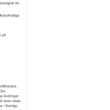
ehörighet för
lkoholhaltiga
 att
befälhavare,
 Den
iga ändringar
rör även vissa
r i Sverige,