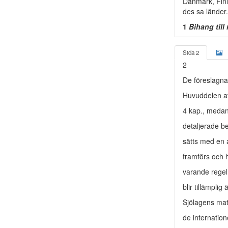
Danmark, Finl
des­ sa länder.
1
Bihang till
Sida 2
2
De föreslagna 
Huvuddelen av 
4 kap., medan 
detaljerade be
sätts med en a
framförs och 
varande regel
blir tillämplig
Sjölagens mat
de internatio