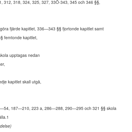
 312, 318, 324, 325, 327, 33Ö-343, 345 och 346 §§,
göra fjärde kapitlet, 336—343 §§ fjortonde kapitlet samt
§ femtonde kapitlet,
n skola upptagas nedan
er,
edje kapitlet skall utgå,
52—54, 187—210, 223 a, 286—288, 290—295 och 321 §§ skola
lla.1
delse)