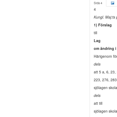
Sida 4
4
Kungl. Maj:ts
1) Förslag
till
Lag
om ändring i
Härigenom fö
dels
att 5 a, 6, 2
223, 276, 28
sjölagen skol
dels
att till
sjölagen skol