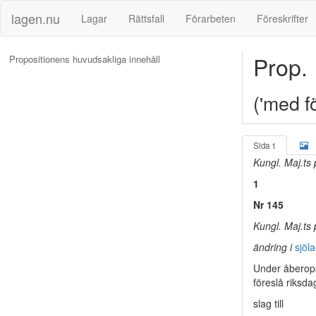
lagen.nu
Lagar
Rättsfall
Förarbeten
Föreskrifter
Prop.
Propositionens huvudsakliga innehåll
('med fö
Sida 1
Kungl. Maj.ts
1
Nr 145
Kungl. Maj.ts 
ändring i
sjöl
Under åberopa
föreslå riksda
slag till