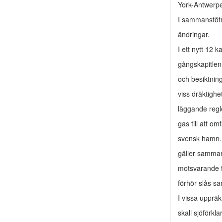
York-Antwerpe
I sammanstötn
ändringar.
I ett nytt 12
gångskapitlen
och besiktning
viss dräktigh
läggande regle
gas till att o
svensk hamn. 
gäller sammans
motsvarande ti
förhör slås sa
I vissa uppräk
skall sjöförkl