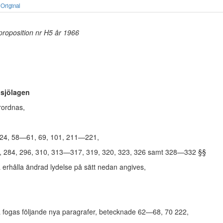
Original
 proposition nr H5 år 1966
 sjölagen
rordnas,
3, 24, 58—61, 69, 101, 211—221,
3, 284, 296, 310, 313—317, 319, 320, 323, 326 samt 328—332 §§
a erhålla ändrad lydelse på sätt nedan angives,
a fogas följande nya paragrafer, betecknade 62—68, 70 222,