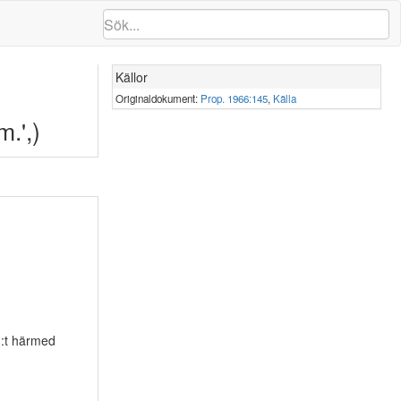
Källor
Originaldokument:
Prop. 1966:145
,
Källa
m.',)
 :t härmed