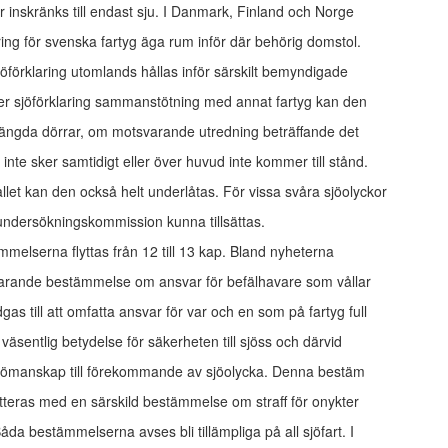
 inskränks till endast sju. I Danmark, Finland och Norge
aring för svenska fartyg äga rum inför där behörig domstol.
 sjöförklaring utomlands hållas inför särskilt bemyndigade
ler sjöförklaring sammanstötning med annat fartyg kan den
tängda dörrar, om motsvarande utredning beträffande det
 inte sker samtidigt eller över huvud inte kommer till stånd.
allet kan den också helt underlåtas. För vissa svåra sjöolyckor
 undersökningskommission kunna tillsättas.
melserna flyttas från 12 till 13 kap. Bland nyheterna
arande bestämmelse om ansvar för befälhavare som vållar
gas till att omfatta ansvar för var och en som på fartyg full­
 väsentlig betydelse för säkerheten till sjöss och därvid
t sjömanskap till förekommande av sjöolycka. Denna bestäm­
teras med en särskild bestämmelse om straff för onykter­
 Båda bestämmelserna avses bli tillämpliga på all sjöfart. I