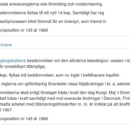
astas ansvarsreglerna viss förenkling och modernisering.
ämmelserna flyttas till ett nytt 14 kap. Samtidigt har reg­
schprocessen blivit föremål för en översyn, som främst in­
proposition nr 145 år 1966
Original
egångsbalkens
bestämmelser om den allmänna besvärspro- cessen i st
lir omedelbart tillämpliga.
5 kap. flyttas två bestämmelser, som nu ingår i befälhavare­ kapitlet.
reglerna om sjöförklaring föranleder vissa följdändringar i bl. a. sekre
elserna skall enligt förslaget träda i kraft den dag Kungl. Maj :t föror
skall träda i kraft samtidigt med mot­ svarande ändringar i Danmark, Fin
tsatta arbetet med tillämpningsföreskrifter m. m. är inriktat på att ikraft
l 1967.
proposition nr 145 år 1966