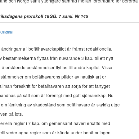
and och Norge samt ytterligare samråd mellan företrädare för berörda
 riksdagens protokoll 19GG.
7
saml. Nr 145
Original
ändringarna i befälhavarekapitlet är främst redaktionella.
bestämmelserna flyttas från nuvarande 3 kap. till ett nytt
återstående bestämmelser flyttas till andra kapitel. Vissa
stämmelser om befälhavarens plikter av nautisk art er­
llmän föreskrift för befälhavaren att sörja för att fartyget
handhas på sätt som är förenligt med gott sjömanskap. Nu­
 om jämkning av skadestånd som befälhavare är skyldig utge
 även på lots.
eriella regler i 7 kap. om gemensamt haveri ersätts med
nellt vedertagna regler som är kända under benämningen