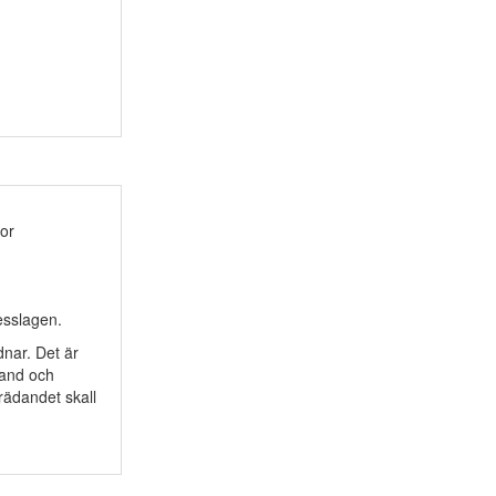
or
tesslagen.
dnar. Det är
land och
trädandet skall