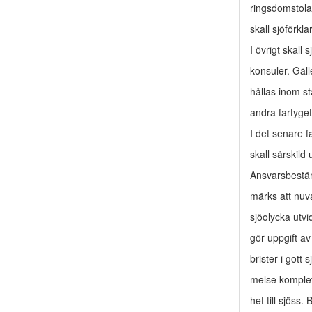
ringsdomstolar
skall sjöförkl
I övrigt skall
konsuler. Gäl
hållas inom s
andra fartyget
I det senare f
skall särskild
Ansvarsbestäm
märks att nuv
sjöolycka utvid
gör uppgift av
brister i got
melse komplet
het till sjöss.