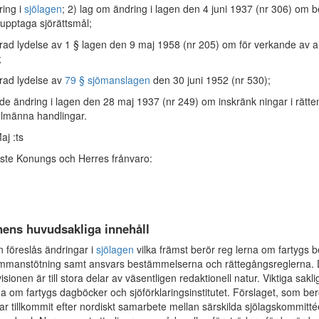
ring i
sjölagen
; 2) lag om ändring i lagen den 4 juni 1937 (nr 306) om b
 upptaga sjörättsmål;
rad lydelse av 1 § lagen den 9 maj 1958 (nr 205) om för­ verkande av a
;
rad lydelse av
79 § sjömanslagen
den 30 juni 1952 (nr 530);
e ändring i lagen den 28 maj 1937 (nr 249) om inskränk­ ningar i rätten
lmänna handlingar.
j :ts
gste Konungs och Herres frånvaro:
nens huvudsakliga innehåll
n föreslås ändringar i
sjölagen
vilka främst berör reg­ lerna om fartygs 
mmanstötning samt ansvars­ bestämmelserna och rättegångsreglerna.
isionen är till stora delar av väsentligen redaktionell natur. Viktiga sakl
råga om fartygs dagböcker och sjöförklaringsinstitutet. Förslaget, som be
ar tillkommit efter nordiskt samarbete mellan särskilda sjölagskommittée