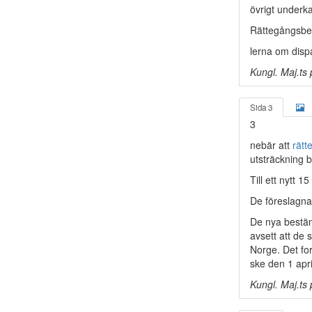
övrigt underk
Rättegångsbest
lerna om dispa
Kungl. Maj.ts 
Sida 3
3
nebär att
rätt
utsträckning b
Till ett nytt 1
De föreslagna 
De nya bestämm
avsett att de 
Norge. Det for
ske den 1 apri
Kungl. Maj.ts 