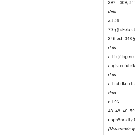
297—309, 311,
dels
att 58—
70 §§ skola ut
345 och 346 §
dels
att i sjölage
angivna rubrik
dels
att rubriken tr
dels
att 26—
43, 48, 49, 
upphöra att gä
(Nuvarande ly