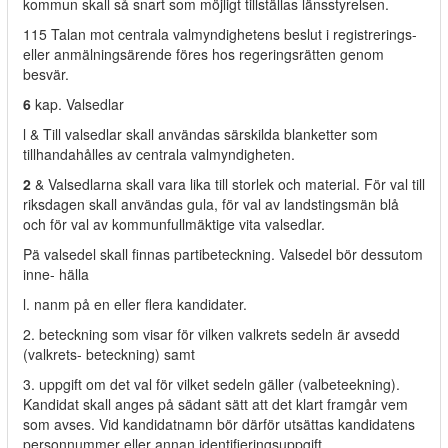
kommun skall så snart som möjligt tillställas länsstyrelsen.
115 Talan mot centrala valmyndighetens beslut i registrerings-
eller anmälningsärende föres hos regeringsrätten genom
besvär.
6
kap. Valsedlar
l & Till valsedlar skall användas särskilda blanketter som
tillhandahålles av centrala valmyndigheten.
2
& Valsedlarna skall vara lika till storlek och material. För val till
riksdagen skall användas gula, för val av landstingsmän blå
och för val av kommunfullmäktige vita valsedlar.
Pä valsedel skall finnas partibeteckning. Valsedel bör dessutom
inne- hälla
l. nanm på en eller flera kandidater.
2. beteckning som visar för vilken valkrets sedeln är avsedd
(valkrets- beteckning) samt
3. uppgift om det val för vilket sedeln gäller (valbeteekning).
Kandidat skall anges på sädant sätt att det klart framgår vem
som avses. Vid kandidatnamn bör därför utsättas kandidatens
personnummer eller annan identifieringsuppgift.