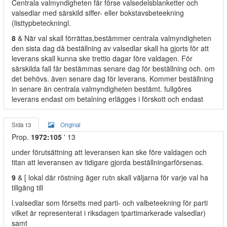
Centrala valmyndigheten fär förse valsedelsblanketter och
valsedlar med särskild siffer- eller bokstavsbeteekning
(listtypbeteckningl.
8
& När val skall förrättas,bestämmer centrala valmyndigheten
den sista dag då beställning av valsedlar skall ha gjorts för att
leverans skall kunna ske trettio dagar före valdagen. För
särskilda fall får bestämmas senare dag för beställning och. om
det behövs. även senare dag för leverans. Kommer beställning
in senare än centrala valmyndigheten bestämt. fullgöres
leverans endast om betalning erlägges i förskott och endast
Sida 13
Original
Prop.
1972:105
' 13
under förutsättning att leveransen kan ske före valdagen och
titan att leveransen av tidigare gjorda beställningarförsenas.
9
& [ lokal där röstning äger rutn skall väljarna för varje val ha
tillgäng till
l.valsedlar som försetts med parti- och valbeteekning för parti
vilket är representerat i riksdagen tpartimarkerade valsedlar)
samt