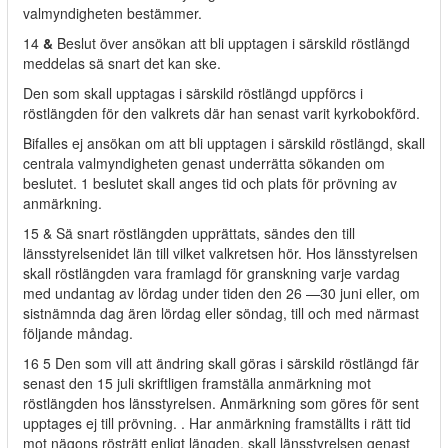
valmyndigheten bestämmer.
14
&
Beslut över ansökan att bli upptagen i särskild röstlängd
meddelas sä snart det kan ske.
Den som skall upptagas i särskild röstlängd uppförcs i
röstlängden för den valkrets där han senast varit kyrkobokförd.
Bifalles ej ansökan om att bli upptagen i särskild röstlängd, skall
centrala valmyndigheten genast underrätta sökanden om
beslutet. 1 beslutet skall anges tid och plats för prövning av
anmärkning.
15 & Sä snart röstlängden upprättats, sändes den till
länsstyrelsenidet län till vilket valkretsen hör. Hos länsstyrelsen
skall röstlängden vara framlagd för granskning varje vardag
med undantag av lördag under tiden den 26 —30 juni eller, om
sistnämnda dag ären lördag eller söndag, till och med närmast
följande måndag.
16 5 Den som vill att ändring skall göras i särskild röstlängd fär
senast den 15 juli skriftligen framställa anmärkning mot
röstlängden hos länsstyrelsen. Anmärkning som göres för sent
upptages ej till prövning. . Har anmärkning framställts i rätt tid
mot nägons rösträtt enligt längden. skall länsstyrelsen genast