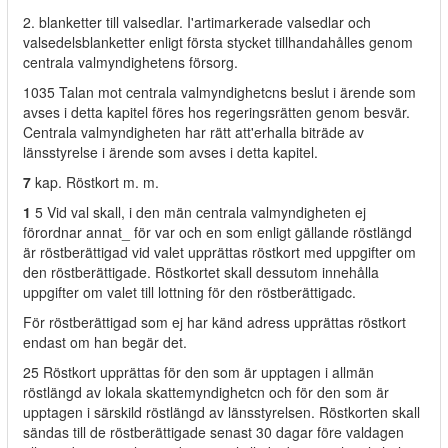
2. blanketter till valsedlar. I'artimarkerade valsedlar och
valsedelsblanketter enligt första stycket tillhandahålles genom
centrala valmyndighetens försorg.
1035 Talan mot centrala valmyndighetcns beslut i ärende som
avses i detta kapitel föres hos regeringsrätten genom besvär.
Centrala valmyndigheten har rätt att'erhalla biträde av
länsstyrelse i ärende som avses i detta kapitel.
7
kap. Röstkort m. m.
1
5 Vid val skall, i den män centrala valmyndigheten ej
förordnar annat_ för var och en som enligt gällande röstlängd
är röstberättigad vid valet upprättas röstkort med uppgifter om
den röstberättigade. Röstkortet skall dessutom innehålla
uppgifter om valet till lottning för den röstberättigadc.
För röstberättigad som ej har känd adress upprättas röstkort
endast om han begär det.
25 Röstkort upprättas för den som är upptagen i allmän
röstlängd av lokala skattemyndighetcn och för den som är
upptagen i särskild röstlängd av länsstyrelsen. Röstkorten skall
sändas till de röstberättigade senast 30 dagar före valdagen