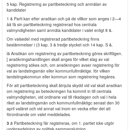
5 kap. Registrering av partibeteckning och anmälan av
kandidater
1 & Parti kan efter ansökan och på de villkor som anges i 2—4
åå få sin partibeteckning registrerad hos centrala
valmyndigheten samt anmäla kandidater i valet enligt 8 &.
Om valsedel med registrerad partibeteckning finns
bestämmelser i (3 kap. 3 & tredje stycket och 14 kap. S &.
lå Ansökan om registrering av partibeteckning göres skriftligen.
[ ansökningshandlingen skall anges för vilket slag av val
registrering sökes och, om ansökningen avser registrering för
val av landstingsmän eller kommunfullmäktige. för vilken
landstingskommun eller kommun som registrering hegäres.
För att partibeteckning skall åtnjuta skydd vid val skall ansökan
om registrering av beteckningen ha kommit in till centrala
valmyndigheten, vid ordinarie val till riksdagen och val i hela
riket av landstingsmän och kommunfullmäktigc senast den 30
april valäret och vid annat val inom en vecka efter det att
förordnande om valet meddelades.
3
&
Partibeteckning får registreras, om 1. partiet icke utgör
underavdelning av politisk sammanslutning.