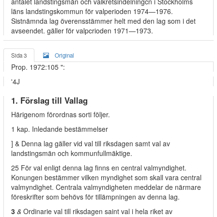
antalet landstingsmän och valkretsindelningcn i Stockholms
läns landstingskommun för valperioden 1974—1976.
Sistnämnda lag överensstämmer helt med den lag som i det
avseendet. gäller för valpcrioden 1971—1973.
Sida 3
Original
Prop. 1972:105 ":
'4J
1. Förslag till Vallag
Härigenom förordnas sorti följer.
1 kap. Inledande bestämmelser
] & Denna lag gäller vid val till riksdagen samt val av
landstingsmän och kommunfullmäktige.
25 För val enligt denna lag finns en central valmyndighet.
Konungen bestämmer vilken myndighet som skall vara central
valmyndighet. Centrala valmyndigheten meddelar de närmare
föreskrifter som behövs för tillämpningen av denna lag.
3
&
Ordinarie val till riksdagen saint val i hela riket av