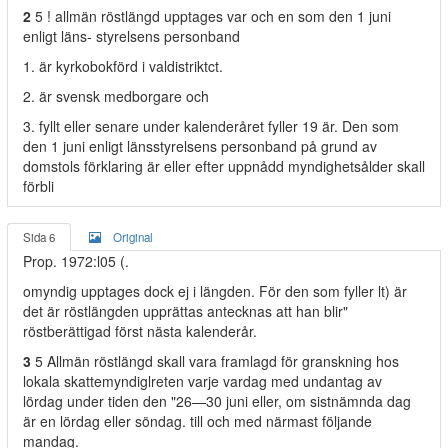
2
5 ! allmän röstlängd upptages var och en som den 1 juni
enligt läns- styrelsens personband
1. är kyrkobokförd i valdistriktct.
2. är svensk medborgare och
3. fyllt eller senare under kalenderåret fyller 19 är. Den som
den 1 juni enligt länsstyrelsens personband på grund av
domstols förklaring är eller efter uppnådd myndighetsålder skall
förbli
Sida 6
Original
Prop. 1972:l05 (.
omyndig upptages dock ej i längden. För den som fyller lt) är
det är röstlängden upprättas antecknas att han blir"
röstberättigad först nästa kalenderår.
3
5 Allmän röstlängd skall vara framlagd för granskning hos
lokala skattemyndiglreten varje vardag med undantag av
lördag under tiden den "26—30 juni eller, om sistnämnda dag
är en lördag eller söndag. till och med närmast följande
mandag.