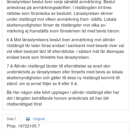
länsstyrelsen beslut över varje särskild anmärkning. Beslut
antecknas pä anrnärkningsskriften. l röstlängden int'öres
rättelse som föranledcs av beslutet. Länsstyrelsen skriver
under röstlängd mot vilken anmärkning fram- ställts. Lokala
skattemyndigheten förser de röstlängder mot vilka an-
märkning ej framställts inom föreskriven tid med bevis härom.
6 & Mot länsstyrelsens beslut över anmärkning mot allmän
röstlängd fär talan föras endast i samband med besvär över val
vid vilket beslutet länt till efterrättclse. i sådant mäl fär åberopas
endast bevis som företetts hos länsstyrelsen.
7 & Allmän röstlängd länder till efterrättelse sa snart den
underskrivits av länsstyrelsen eller försetts med bevis av lokala
skattemyndigheten och gäller till dess ny röstlängd kommit till
stånd. om ej annat följer av 8 eller 9 &.
Bä Har någon icke blivit upptagen i allmän röstlängd eller har
det i längden beträffande honom antecknats att han blir
röstberättigad först
Sida 7
Original
Prop. 19722105 7