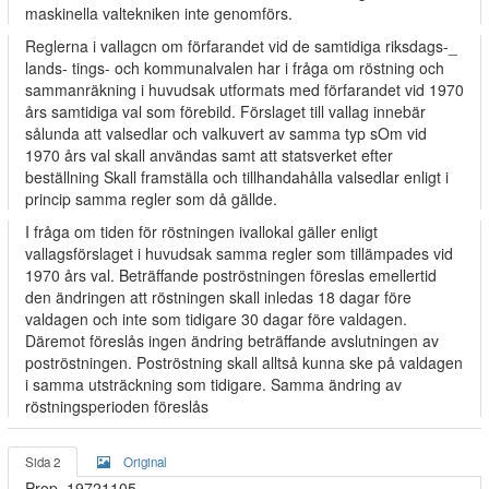
maskinella valtekniken inte genomförs.
Reglerna i vallagcn om förfarandet vid de samtidiga riksdags-_
lands- tings- och kommunalvalen har i fråga om röstning och
sammanräkning i huvudsak utformats med förfarandet vid 1970
års samtidiga val som förebild. Förslaget till vallag innebär
sålunda att valsedlar och valkuvert av samma typ sOm vid
1970 års val skall användas samt att statsverket efter
beställning Skall framställa och tillhandahålla valsedlar enligt i
princip samma regler som då gällde.
I fråga om tiden för röstningen ivallokal gäller enligt
vallagsförslaget i huvudsak samma regler som tillämpades vid
1970 års val. Beträffande poströstningen föreslas emellertid
den ändringen att röstningen skall inledas 18 dagar före
valdagen och inte som tidigare 30 dagar före valdagen.
Däremot föreslås ingen ändring beträffande avslutningen av
poströstningen. Poströstning skall alltså kunna ske på valdagen
i samma utsträckning som tidigare. Samma ändring av
röstningsperioden föreslås
Sida 2
Original
Prop. 19721105