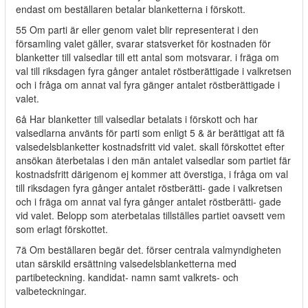
endast om beställaren betalar blanketterna i förskott.
55 Om parti är eller genom valet blir representerat i den
församling valet gäller, svarar statsverket för kostnaden för
blanketter till valsedlar till ett antal som motsvarar. i fräga om
val till riksdagen fyra gånger antalet röstberättigade i valkretsen
och i fråga om annat val fyra gänger antalet röstberättigade i
valet.
6å Har blanketter till valsedlar betalats i förskott och har
valsedlarna använts för parti som enligt 5 & är berättigat att fä
valsedelsblanketter kostnadsfritt vid valet. skall förskottet efter
ansökan äterbetalas i den män antalet valsedlar som partiet fär
kostnadsfritt därigenom ej kommer att överstiga, i fråga om val
till riksdagen fyra gånger antalet röstberätti- gade i valkretsen
och i fräga om annat val fyra gånger antalet röstberätti- gade
vid valet. Belopp som aterbetalas tillställes partiet oavsett vem
som erlagt förskottet.
7ä Om beställaren begär det. förser centrala valmyndigheten
utan särskild ersättning valsedelsblanketterna med
partibeteckning. kandidat- namn samt valkrets- och
valbeteckningar.