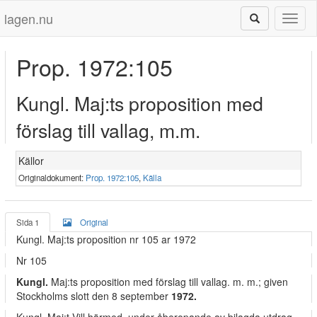
lagen.nu
Toggl
naviga
Prop. 1972:105
Kungl. Maj:ts proposition med
förslag till vallag, m.m.
Källor
Originaldokument:
Prop. 1972:105
,
Källa
Sida 1
Original
Kungl. Maj:ts proposition nr 105 ar 1972
Nr 105
Kungl.
Maj:ts proposition med förslag till vallag. m. m.; given
Stockholms slott den 8 september
1972.