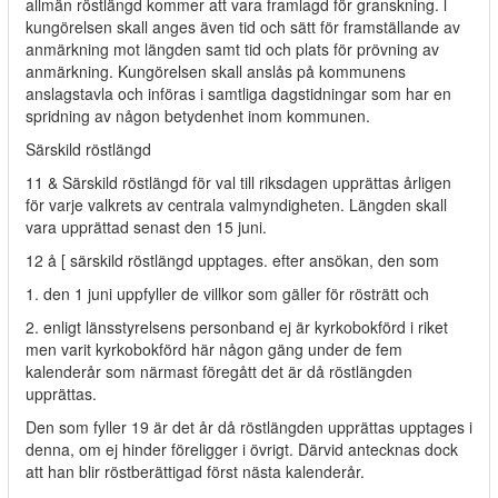
allmän röstlängd kommer att vara framlagd för granskning. l
kungörelsen skall anges även tid och sätt för framställande av
anmärkning mot längden samt tid och plats för prövning av
anmärkning. Kungörelsen skall anslås på kommunens
anslagstavla och införas i samtliga dagstidningar som har en
spridning av någon betydenhet inom kommunen.
Särskild röstlängd
11 & Särskild röstlängd för val till riksdagen upprättas årligen
för varje valkrets av centrala valmyndigheten. Längden skall
vara upprättad senast den 15 juni.
12 å [ särskild röstlängd upptages. efter ansökan, den som
1. den 1 juni uppfyller de villkor som gäller för rösträtt och
2. enligt länsstyrelsens personband ej är kyrkobokförd i riket
men varit kyrkobokförd här någon gäng under de fem
kalenderår som närmast föregått det är då röstlängden
upprättas.
Den som fyller 19 är det år då röstlängden upprättas upptages i
denna, om ej hinder föreligger i övrigt. Därvid antecknas dock
att han blir röstberättigad först nästa kalenderår.