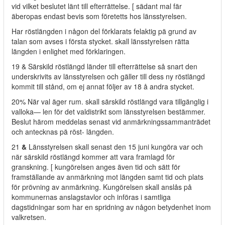
vid vilket beslutet länt till efterrättelse. [ sädant mal fär
äberopas endast bevis som företetts hos länsstyrelsen.
Har röstlängden i någon del förklarats felaktig pä grund av
talan som avses i första stycket. skall länsstyrelsen rätta
längden i enlighet med förklaringen.
19 & Särskild röstlängd länder till efterrättelse så snart den
underskrivits av länsstyrelsen och gäller till dess ny röstlängd
kommit till stånd, om ej annat följer av 18 å andra stycket.
20% När val äger rum. skall särskild röstlängd vara tillgänglig i
valloka— len för det valdistrikt som länsstyrelsen bestämmer.
Beslut härom meddelas senast vid anmärkningssammanträdet
och antecknas pä röst- längden.
21
&
Länsstyrelsen skall senast den 15 juni kungöra var och
när särskild röstlängd kommer att vara framlagd för
granskning. [ kungörelsen anges även tid och sätt för
framställande av anmärkning mot längden samt tid och plats
för prövning av anmärkning. Kungörelsen skall anslås på
kommunernas anslagstavlor och införas i samtliga
dagstidningar som har en spridning av någon betydenhet inom
valkretsen.