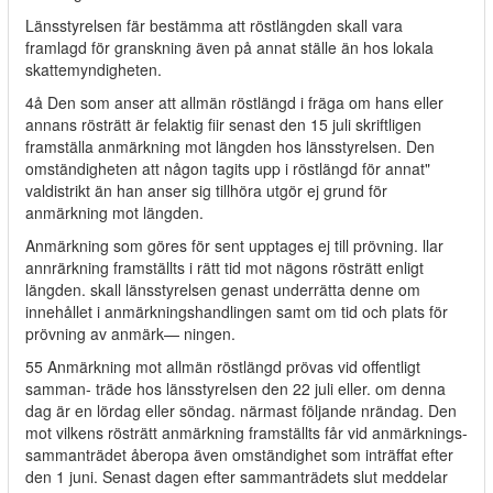
Länsstyrelsen fär bestämma att röstlängden skall vara
framlagd för granskning även på annat ställe än hos lokala
skattemyndigheten.
4å Den som anser att allmän röstlängd i fräga om hans eller
annans rösträtt är felaktig fiir senast den 15 juli skriftligen
framställa anmärkning mot längden hos länsstyrelsen. Den
omständigheten att någon tagits upp i röstlängd för annat"
valdistrikt än han anser sig tillhöra utgör ej grund för
anmärkning mot längden.
Anmärkning som göres för sent upptages ej till prövning. llar
annrärkning framställts i rätt tid mot nägons rösträtt enligt
längden. skall länsstyrelsen genast underrätta denne om
innehållet i anmärkningshandlingen samt om tid och plats för
prövning av anmärk— ningen.
55 Anmärkning mot allmän röstlängd prövas vid offentligt
samman- träde hos länsstyrelsen den 22 juli eller. om denna
dag är en lördag eller söndag. närmast följande nrändag. Den
mot vilkens rösträtt anmärkning framställts får vid anmärknings-
sammanträdet åberopa även omständighet som inträffat efter
den 1 juni. Senast dagen efter sammanträdets slut meddelar