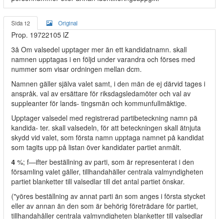
Sida 12
Original
Prop. 19722105 lZ
3å Om valsedel upptager mer än ett kandidatnamn. skall
namnen upptagas i en följd under varandra och förses med
nummer som visar ordningen mellan dcm.
Namnen gäller själva valet samt, i den män de ej därvid tages i
anspråk. val av ersättare för riksdagsledamöter och val av
suppleanter för lands- tingsmän och kommunfullmäktige.
Upptager valsedel med registrerad partibeteckning namn pä
kandida- ter. skall valsedeln, för att beteckningen skall ätnjuta
skydd vid valet, som första namn upptaga namnet på kandidat
som tagits upp på listan över kandidater partiet anmält.
4
%; f—ifter beställning av parti, som är representerat i den
församling valet gäller, tillhandahäller centrala valmyndigheten
partiet blanketter till valsedlar till det antal partiet önskar.
("yöres beställning av annat parti än som anges i första stycket
eller av annan än den som är behörig företrädare för partiet,
tillhandahåller centrala valmyndigheten blanketter till valsedlar