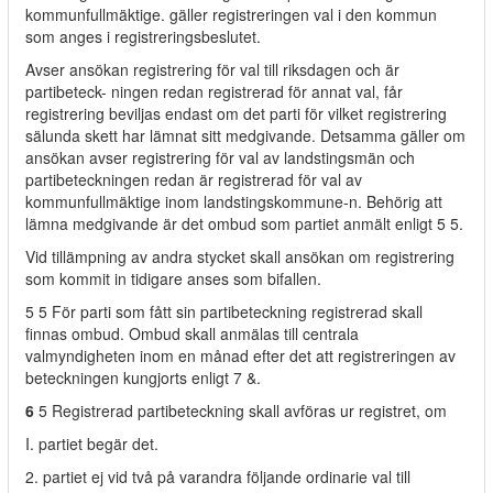
kommunfullmäktige. gäller registreringen val i den kommun
som anges i registreringsbeslutet.
Avser ansökan registrering för val till riksdagen och är
partibeteck- ningen redan registrerad för annat val, får
registrering beviljas endast om det parti för vilket registrering
sälunda skett har lämnat sitt medgivande. Detsamma gäller om
ansökan avser registrering för val av landstingsmän och
partibeteckningen redan är registrerad för val av
kommunfullmäktige inom landstingskommune-n. Behörig att
lämna medgivande är det ombud som partiet anmält enligt 5 5.
Vid tillämpning av andra stycket skall ansökan om registrering
som kommit in tidigare anses som bifallen.
5 5 För parti som fått sin partibeteckning registrerad skall
finnas ombud. Ombud skall anmälas till centrala
valmyndigheten inom en månad efter det att registreringen av
beteckningen kungjorts enligt 7 &.
6
5 Registrerad partibeteckning skall avföras ur registret, om
I. partiet begär det.
2. partiet ej vid två på varandra följande ordinarie val till