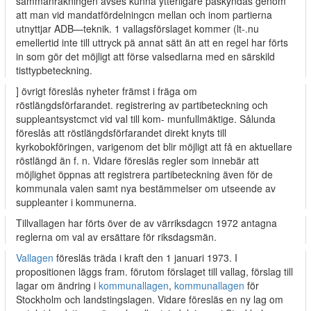
sammanräkningen avses kunna ytterligare päskyndas genom
att man vid mandatfördelningcn mellan och inom partierna
utnyttjar ADB—teknik. 1 vallagsförslaget kommer (lt-.nu
emellertid inte till uttryck pä annat sätt än att en regel har förts
in som gör det möjligt att förse valsedlarna med en särskild
tisttypbeteckning.
] övrigt föreslås nyheter främst i fräga om
röstlängdsförfarandet. registrering av partibeteckning och
suppleantsystcmct vid val till kom- munfullmäktige. Sålunda
föreslås att röstlängdsförfarandet direkt knyts till
kyrkobokföringen, varigenom det blir möjligt att få en aktuellare
röstlängd än f. n. Vidare föresläs regler som innebär att
möjlighet öppnas att registrera partibeteckning även för de
kommunala valen samt nya bestämmelser om utseende av
suppleanter i kommunerna.
Tillvallagen har förts över de av värriksdagcn 1972 antagna
reglerna om val av ersättare för riksdagsmän.
Vallagen
föresläs träda i kraft den 1 januari 1973. I
propositionen läggs fram. förutom förslaget till vallag, förslag till
lagar om ändring i
kommunallagen
,
kommunallagen
för
Stockholm och landstingslagen. Vidare föresläs en ny lag om