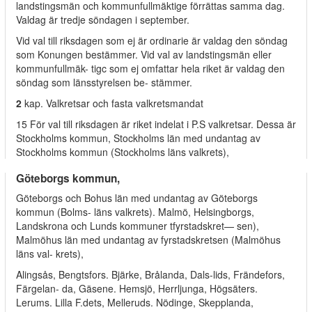
landstingsmän och kommunfullmäktige förrättas samma dag.
Valdag är tredje söndagen i september.
Vid val till riksdagen som ej är ordinarie är valdag den söndag
som Konungen bestämmer. Vid val av landstingsmän eller
kommunfullmäk- tigc som ej omfattar hela riket är valdag den
söndag som länsstyrelsen be- stämmer.
2
kap. Valkretsar och fasta valkretsmandat
15 För val till riksdagen är riket indelat i P.S valkretsar. Dessa är
Stockholms kommun, Stockholms län med undantag av
Stockholms kommun (Stockholms läns valkrets),
Göteborgs kommun,
Göteborgs och Bohus län med undantag av Göteborgs
kommun (Bolms- läns valkrets). Malmö, Helsingborgs,
Landskrona och Lunds kommuner tfyrstadskret— sen),
Malmöhus län med undantag av fyrstadskretsen (Malmöhus
läns val- krets),
Alingsås, Bengtsfors. Bjärke, Brålanda, Dals-lids, Frändefors,
Färgelan- da, Gäsene. Hemsjö, Herrljunga, Högsäters.
Lerums. Lilla F.dets, Melleruds. Nödinge, Skepplanda,