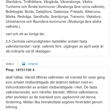
Starrkärrs, Trollhättans, Värgärda, Vänersborgs, Västra
Tunhems och Åmåls kommuner (Älvsborgs läns norra valkrets),
Bollebygds. Boräs, Dalsjöfors, Dalstorps, Fristads, llökerums,
Marks, Redvägs, Sandhults, Svenljunga, Tranemo, Viskafors,
Ulricehamns och Åsundens kommuner (Älvsborgs läns södra
valkrets.),
vart och ett av övriga län.
2,5 Centrala valmyndigheten fastställer antalet fasta
valkretsmandat i varje. valkrets före. utgången av april varje år
då ordinarie val till riksdagen
Sida 4
Original
Prop. 19721105 4
skall hållas. Härvid tillföres valkretsen ett mandat för varje gäng
som antalet röstberättigade där ärjämnt delbart med en
trehundrationdel av antalet röstberättigade i riket. De fasta
valkretsmandat, som härefter återstår, tillförcs valkretsarna
efter storleken av de överskott som uppkommit vid denna
fördelning. Mellan lika överskottstal avgöres företrädet genom
lottning.