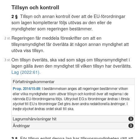
Tillsyn och kontroll
2 §
Tillsyn och annan kontroll över att de EU-förordningar
som lagen kompletterar följs utövas av den eller de
myndigheter som regeringen bestämmer.
Regeringen får meddela föreskrifter om att en
tillsynsmyndighet får överlåta åt någon annan myndighet att
utöva viss tillsyn.
Om tillsyn överlåts, ska vad som sägs om tillsynsmyndighet i
lagen gälla även den myndighet till vilken tillsyn har överlåtits.
Lag (2022:61).
Författningskommentar
Prop. 2014/15:89
: I bestämmelsen anges att regeringen bestämmer vilken
eller vilka myndigheter som utövar tillsyn och kontroll över att reglerna i de
nämnda EU-förordningarna följs. Uttrycket EG:s förordningar ändras i
första
stycket
till EU:s förordningar Det görs även andra redaktionella ändringar. I
tredje stycket
ändras ordet skall till ska.
Lagrumshänvisningar hit
3
Ändringar
3
3 §
För tillsyn enligt denna lag har tillsynsmyndigheten rätt att