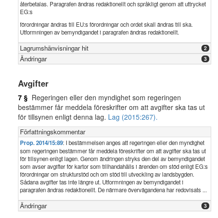
återbetalas. Paragrafen ändras redaktionellt och språkligt genom att uttrycket
EG:s
förordningar ändras till EU:s förordningar och ordet skall ändras till ska.
Utformningen av bemyndigandet i paragrafen ändras redaktionellt.
Lagrumshänvisningar hit
2
Ändringar
3
Avgifter
7 §
Regeringen eller den myndighet som regeringen
bestämmer får meddela föreskrifter om att avgifter ska tas ut
för tillsynen enligt denna lag.
Lag (2015:267).
Författningskommentar
Prop. 2014/15:89
: I bestämmelsen anges att regeringen eller den myndighet
som regeringen bestämmer får meddela föreskrifter om att avgifter ska tas ut
för tillsynen enligt lagen. Genom ändringen stryks den del av bemyndigandet
som avser avgifter för kartor som tillhandahålls i ärenden om stöd enligt EG:s
förordningar om strukturstöd och om stöd till utveckling av landsbygden.
Sådana avgifter tas inte längre ut. Utformningen av bemyndigandet i
paragrafen ändras redaktionellt. De närmare övervägandena har redovisats ...
Ändringar
3