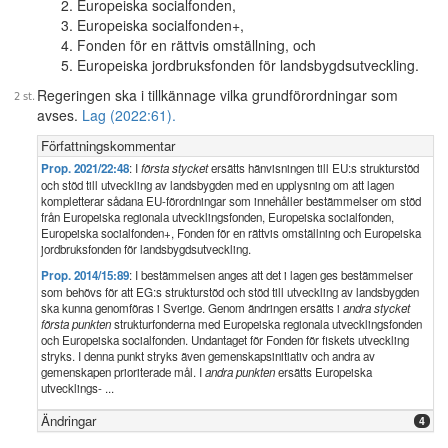
Europeiska socialfonden,
Europeiska socialfonden+,
Fonden för en rättvis omställning, och
Europeiska jordbruksfonden för landsbygdsutveckling.
Regeringen ska i tillkännage vilka grundförordningar som
avses.
Lag (2022:61).
Författningskommentar
Prop. 2021/22:48
: I
första stycket
ersätts hänvisningen till EU:s strukturstöd
och stöd till utveckling av landsbygden med en upplysning om att lagen
kompletterar sådana EU-förordningar som innehåller bestämmelser om stöd
från Europeiska regionala utvecklingsfonden, Europeiska socialfonden,
Europeiska socialfonden+, Fonden för en rättvis omställning och Europeiska
jordbruksfonden för landsbygdsutveckling.
Prop. 2014/15:89
: I bestämmelsen anges att det i lagen ges bestämmelser
som behövs för att EG:s strukturstöd och stöd till utveckling av landsbygden
ska kunna genomföras i Sverige. Genom ändringen ersätts i
andra stycket
första punkten
strukturfonderna med Europeiska regionala utvecklingsfonden
och Europeiska socialfonden. Undantaget för Fonden för fiskets utveckling
stryks. I denna punkt stryks även gemenskapsinitiativ och andra av
gemenskapen prioriterade mål. I
andra punkten
ersätts Europeiska
utvecklings- ...
Ändringar
4