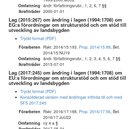
Omfattning
ändr. författningsrubr., 1, 2, 6, 7 §§
Ikraftträder
2000-01-01
Lag (2015:267) om ändring i lagen (1994:1708) om
EG:s förordningar om strukturstöd och om stöd till
utveckling av landsbygden
Tryckt format (PDF)
Förarbeten
Rskr. 2014/15:193,
Prop. 2014/15:89
, Bet.
2014/15:NU19
Omfattning
ändr. författningsrubr., 1, 2, 3, 4, 5, 6, 7 §§
Ikraftträder
2015-07-01
Lag (2017:245) om ändring i lagen (1994:1708) om
EU:s förordningar om strukturstöd och om stöd till
utveckling av landsbygden
Tryckt format (PDF)
Konsoliderad version med ändringar införda till och med
SFS 2017:245
Förarbeten
Rskr. 2016/17:188,
Prop. 2016/17:56
, Bet.
2016/17:JuU22
Omfattning
ny 4 a §
Ikraftträder
2017-05-01