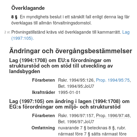
Överklagande
8 §
En myndighets beslut i ett särskilt fall enligt denna lag får
överklagas till allmän förvaltningsdomstol.
Prövningstillstånd krävs vid överklagande till kammarrätt.
Lag
(1997:105).
Ändringar och övergångsbestämmelser
Lag (1994:1708) om EU:s förordningar om
strukturstöd och om stöd till utveckling av
landsbygden
Förarbeten
Rskr. 1994/95:126,
Prop. 1994/95:75
,
Bet. 1994/95:JoU7
Ikraftträder
1995-01-01
Lag (1997:105) om ändring i lagen (1994:1708) om
EG:s förordningar om miljö- och strukturstöd
Förarbeten
Rskr. 1996/97:157,
Prop. 1996/97:48
,
Bet. 1996/97:JoU7
Omfattning
nuvarande 7 § betecknas 8 §, rubr.
närmast före 7 § sätts närmast före