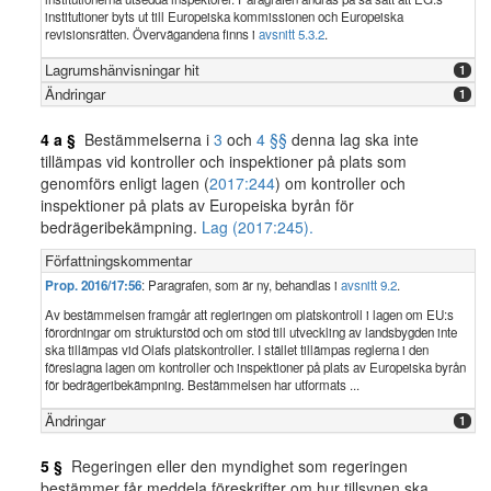
institutioner byts ut till Europeiska kommissionen och Europeiska
revisionsrätten. Övervägandena finns i
avsnitt 5.3.2
.
Lagrumshänvisningar hit
1
Ändringar
1
4 a §
Bestämmelserna i
3
och
4 §§
denna lag ska inte
tillämpas vid kontroller och inspektioner på plats som
genomförs enligt lagen (
2017:244
) om kontroller och
inspektioner på plats av Europeiska byrån för
bedrägeribekämpning.
Lag (2017:245).
Författningskommentar
Prop. 2016/17:56
: Paragrafen, som är ny, behandlas i
avsnitt 9.2
.
Av bestämmelsen framgår att regleringen om platskontroll i lagen om EU:s
förordningar om strukturstöd och om stöd till utveckling av landsbygden inte
ska tillämpas vid Olafs platskontroller. I stället tillämpas reglerna i den
föreslagna lagen om kontroller och inspektioner på plats av Europeiska byrån
för bedrägeribekämpning. Bestämmelsen har utformats ...
Ändringar
1
5 §
Regeringen eller den myndighet som regeringen
bestämmer får meddela föreskrifter om hur tillsynen ska