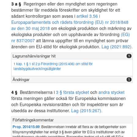
3 a §
Regeringen eller den myndighet som regeringen
bestämmer får meddela föreskrifter om skyldighet för ett
sådant kontrollorgan som avses i
artikel 3.56 i
Europaparlamentets och rådets förordning (EU) nr 2018/848
av den 30 maj 2018
om ekologisk produktion och märkning av
ekologiska produkter och om upphävande av förordning
(EG)
nr 837/2007
att lämna uppgifter till en myndighet som prövar
ärenden om EU-stöd för ekologisk produktion.
Lag (2021:892).
Lagrumshänvisningar hit
1
1 kap. 1 § 1 st 2 p Förordning (2015:406) om stöd för
landsbygdsutvecklingsåtgärder
Ändringar
1
4 §
Bestämmelserna i
3 § första stycket
och
andra stycket
första meningen gäller också för Europeiska kommissionen
och Europeiska revisionsrätten och för inspektörer som är
utsedda av dessa institutioner.
Lag (2015:267).
Författningskommentar
Prop. 2014/15:89
: Bestämmelsen innebär att flera av de befogenheter som
tillsynsmyndigheten har enligt 3 § även gäller för EG:s institutioner och av
institutionerna utsedda inspektörer. Paragrafen ändras på så sätt att EG:s