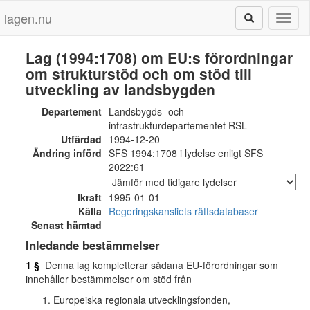
lagen.nu
Toggl
naviga
Lag (1994:1708) om EU:s förordningar
om strukturstöd och om stöd till
utveckling av landsbygden
Departement
Landsbygds- och
infrastrukturdepartementet RSL
Utfärdad
1994-12-20
Ändring införd
SFS 1994:1708 i lydelse enligt SFS
2022:61
Ikraft
1995-01-01
Källa
Regeringskansliets rättsdatabaser
Senast hämtad
Inledande bestämmelser
1 §
Denna lag kompletterar sådana EU-förordningar som
innehåller bestämmelser om stöd från
Europeiska regionala utvecklingsfonden,