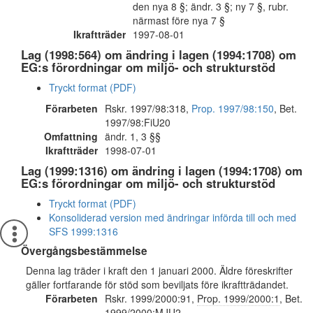
den nya 8 §; ändr. 3 §; ny 7 §, rubr.
närmast före nya 7 §
Ikraftträder
1997-08-01
Lag (1998:564) om ändring i lagen (1994:1708) om
EG:s förordningar om miljö- och strukturstöd
Tryckt format (PDF)
Förarbeten
Rskr. 1997/98:318,
Prop. 1997/98:150
, Bet.
1997/98:FiU20
Omfattning
ändr. 1, 3 §§
Ikraftträder
1998-07-01
Lag (1999:1316) om ändring i lagen (1994:1708) om
EG:s förordningar om miljö- och strukturstöd
Tryckt format (PDF)
Konsoliderad version med ändringar införda till och med
SFS 1999:1316
Övergångsbestämmelse
Denna lag träder i kraft den 1 januari 2000. Äldre föreskrifter
gäller fortfarande för stöd som beviljats före ikraftträdandet.
Förarbeten
Rskr. 1999/2000:91,
Prop. 1999/2000:1
, Bet.
1999/2000:MJU2