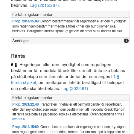
bedrivas.
Lag (2015:267).
Författningskommentar
Prop. 2014/15:89
: Genom bestämmelsen får regeringen eller den myndighet
som regeringen bestämmer meddela föreskrifter om hur tillsynen ska
bedrivas. Paragrafen ändras språkligt genom att ordet skall ändras till ska.
Ändringar
1
Ränta
6 §
Regeringen eller den myndighet som regeringen
bestämmer får meddela föreskrifter om att ränta ska betalas
på stödbelopp som lämnats ur de fonder som anges i
1 §
första stycket
, om mottagaren inte är berättigad till beloppet
och detta ska återbetalas.
Lag (2022:61).
Författningskommentar
Prop. 2021/22:48
: Paragrafen innehåller ett bemyndigande för regeringen,
eller den myndighet som regeringen bestämmer, att meddela föreskrifter om
att ränta ska betalas på belopp som ska återbetalas. Övervägandena finns i
avsnitt 6
.
Prop. 2014/15:89
: Genom bestämmelsen får regeringen eller den myndighet
som regeringen bestämmer meddela föreskrifter om ränta på belopp som ska