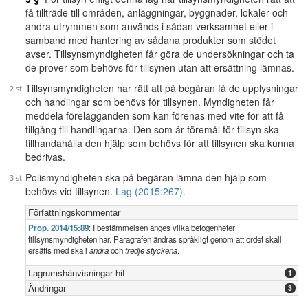
få tillträde till områden, anläggningar, byggnader, lokaler och
andra utrymmen som används i sådan verksamhet eller i
samband med hantering av sådana produkter som stödet
avser. Tillsynsmyndigheten får göra de undersökningar och ta
de prover som behövs för tillsynen utan att ersättning lämnas.
Tillsynsmyndigheten har rätt att på begäran få de upplysningar
och handlingar som behövs för tillsynen. Myndigheten får
meddela förelägganden som kan förenas med vite för att få
tillgång till handlingarna. Den som är föremål för tillsyn ska
tillhandahålla den hjälp som behövs för att tillsynen ska kunna
bedrivas.
Polismyndigheten ska på begäran lämna den hjälp som
behövs vid tillsynen.
Lag (2015:267).
Författningskommentar
Prop. 2014/15:89
: I bestämmelsen anges vilka befogenheter
tillsynsmyndigheten har. Paragrafen ändras språkligt genom att ordet skall
ersätts med ska i
andra
och
tredje styckena
.
Lagrumshänvisningar hit
1
Ändringar
3