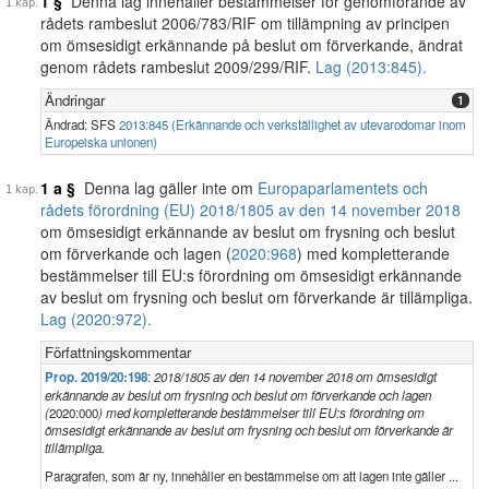
1 §
Denna lag innehåller bestämmelser för genomförande av
rådets rambeslut 2006/783/RIF om tillämpning av principen
om ömsesidigt erkännande på beslut om förverkande, ändrat
genom rådets rambeslut 2009/299/RIF.
Lag (2013:845).
Ändringar
1
Ändrad: SFS
2013:845 (Erkännande och verkställighet av utevarodomar inom
Europeiska unionen)
1 a §
Denna lag gäller inte om
Europaparlamentets och
rådets förordning (EU) 2018/1805 av den 14 november 2018
om ömsesidigt erkännande av beslut om frysning och beslut
om förverkande och lagen (
2020:968
) med kompletterande
bestämmelser till EU:s förordning om ömsesidigt erkännande
av beslut om frysning och beslut om förverkande är tillämpliga.
Lag (2020:972).
Författningskommentar
Prop. 2019/20:198
:
2018/1805 av den 14 november 2018 om ömsesidigt
erkännande av beslut om frysning och beslut om förverkande och lagen
(
2020:000
) med kompletterande bestämmelser till EU:s förordning om
ömsesidigt erkännande av beslut om frysning och beslut om förverkande är
tillämpliga.
Paragrafen, som är ny, innehåller en bestämmelse om att lagen inte gäller ...