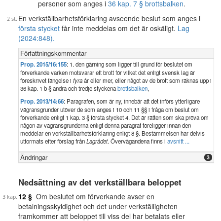
personer som anges i
36 kap. 7 § brottsbalken
.
En verkställbarhetsförklaring avseende beslut som anges i
första stycket
får inte meddelas om det är oskäligt.
Lag
(2024:848).
Författningskommentar
Prop. 2015/16:155
: 1. den gärning som ligger till grund för beslutet om
förverkande varken motsvarar ett brott för vilket det enligt svensk lag är
föreskrivet fängelse i
fyra
år eller mer, eller något av de brott som räknas upp i
36 kap. 1 b § andra och tredje styckena
brottsbalken
,
Prop. 2013/14:66
: Paragrafen, som är ny, innebär att det införs ytterligare
vägransgrunder utöver de som anges i 10 och 11 §§ i fråga om beslut om
förverkande enligt 1 kap. 3 § första stycket 4. Det är rätten som ska pröva om
någon av vägransgrunderna enligt denna paragraf föreligger innan den
meddelar en verkställbarhetsförklaring enligt 8 §. Bestämmelsen har delvis
utformats efter förslag från
Lagrådet
. Övervägandena finns i
avsnitt ...
Ändringar
3
Nedsättning av det verkställbara beloppet
12 §
Om beslutet om förverkande avser en
betalningsskyldighet och det under verkställigheten
framkommer att beloppet till viss del har betalats eller