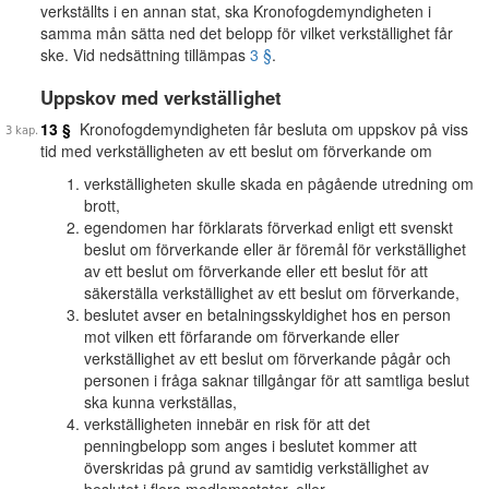
verkställts i en annan stat, ska Kronofogdemyndigheten i
samma mån sätta ned det belopp för vilket verkställighet får
ske. Vid nedsättning tillämpas
3 §
.
Uppskov med verkställighet
13 §
Kronofogdemyndigheten får besluta om uppskov på viss
tid med verkställigheten av ett beslut om förverkande om
verkställigheten skulle skada en pågående utredning om
brott,
egendomen har förklarats förverkad enligt ett svenskt
beslut om förverkande eller är föremål för verkställighet
av ett beslut om förverkande eller ett beslut för att
säkerställa verkställighet av ett beslut om förverkande,
beslutet avser en betalningsskyldighet hos en person
mot vilken ett förfarande om förverkande eller
verkställighet av ett beslut om förverkande pågår och
personen i fråga saknar tillgångar för att samtliga beslut
ska kunna verkställas,
verkställigheten innebär en risk för att det
penningbelopp som anges i beslutet kommer att
överskridas på grund av samtidig verkställighet av