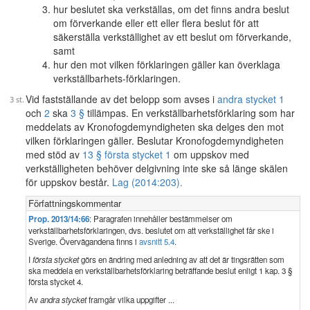
hur beslutet ska verkställas, om det finns andra beslut
om förverkande eller ett eller flera beslut för att
säkerställa verkställighet av ett beslut om förverkande,
samt
hur den mot vilken förklaringen gäller kan överklaga
verkställbarhets-förklaringen.
Vid fastställande av det belopp som avses i
andra stycket 1
och
2
ska
3 §
tillämpas. En verkställbarhetsförklaring som har
meddelats av Kronofogdemyndigheten ska delges den mot
vilken förklaringen gäller. Beslutar Kronofogdemyndigheten
med stöd av
13 § första stycket 1
om uppskov med
verkställigheten behöver delgivning inte ske så länge skälen
för uppskov består.
Lag (2014:203).
Författningskommentar
Prop. 2013/14:66
: Paragrafen innehåller bestämmelser om
verkställbarhetsförklaringen, dvs. beslutet om att verkställighet får ske i
Sverige. Övervägandena finns i
avsnitt 5.4
.
I
första stycket
görs en ändring med anledning av att det är tingsrätten som
ska meddela en verkställbarhetsförklaring beträffande beslut enligt 1 kap. 3 §
första stycket 4.
Av
andra stycket
framgår vilka uppgifter ...