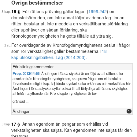
Övriga bestämmelser
16 §
För rättens prövning gäller lagen (
1996:242
) om
domstolsärenden, om inte annat följer av denna lag. Innan
rätten beslutar att inte meddela en verkställbarhetsförklaring
eller upphäver en sådan förklaring, ska
Kronofogdemyndigheten ha getts tillfälle att yttra sig.
För överklagande av Kronofogdemyndighetens beslut i frågor
som rör verkställighet gäller bestämmelserna i
18
kap.
utsökningsbalken
.
Lag (2014:203).
Författningskommentar
Prop. 2013/14:66
: Ändringen i
första stycket
är en följd av att rätten, efter
ansökan från Kronofogdemyndigheten, ska pröva frågan om ett beslut om
förverkande enligt 1 kap. 3 § första stycket 4 ska erkännas och verkställas här.
Ändringen i första stycket syftar också till att förtydliga att rättens skyldighet
att inhämta yttrande från Kronofogdemyndigheten är be-
gränsad ...
Ändringar
1
17 §
Annan egendom än pengar som erhållits vid
verkställigheten ska säljas. Kan egendomen inte säljas får den
förstöras.