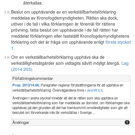
återkallas.
Beslut om upphävande av en verkställbarhetsförklaring
meddelas av Kronofogdemyndigheten. Rätten ska dock,
utöver i de fall i vilka förklaringen är föremål för rättens
prövning, fatta beslut om upphävande i de fall rätten har
meddelat förklaringen eller fastställt Kronofogdemyndighetens
förklaring och det är fråga om upphävande enligt
första stycket
1.
Om en verkställbarhetsförklaring upphävs ska de
verkställighetsåtgärder som vidtagits såvitt möjligt återgå.
Lag
(2014:203).
Författningskommentar
Prop. 2013/14:66
: Paragrafen reglerar förutsättningarna för att upphäva en
verkställbarhetsförklaring. Övervägandena finns i
avsnitt 5.5
.
Ändringen i
andra stycket
innebär att det är rätten som ska upphäva en
verkställbarhetsförklaring som har meddelats av domstol, om förklaringen ska
upphävas på den grunden att det har framkommit omständigheter som gör att
beslutet om förverkande inte får verkställas i Sverige ...
Ändringar
1