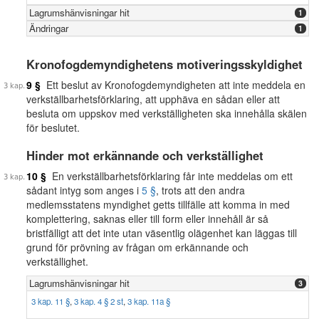
Lagrumshänvisningar hit
1
Ändringar
1
Kronofogdemyndighetens motiveringsskyldighet
9 §
Ett beslut av Kronofogdemyndigheten att inte meddela en
verkställbarhetsförklaring, att upphäva en sådan eller att
besluta om uppskov med verkställigheten ska innehålla skälen
för beslutet.
Hinder mot erkännande och verkställighet
10 §
En verkställbarhetsförklaring får inte meddelas om ett
sådant intyg som anges i
5 §
, trots att den andra
medlemsstatens myndighet getts tillfälle att komma in med
komplettering, saknas eller till form eller innehåll är så
bristfälligt att det inte utan väsentlig olägenhet kan läggas till
grund för prövning av frågan om erkännande och
verkställighet.
Lagrumshänvisningar hit
3
3 kap. 11 §
,
3 kap. 4 § 2 st
,
3 kap. 11a §