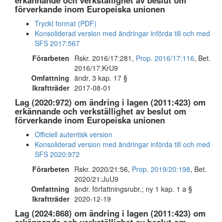
erkännande och verkställighet av beslut om
förverkande inom Europeiska unionen
Tryckt format (PDF)
Konsoliderad version med ändringar införda till och med
SFS 2017:567
Förarbeten
Rskr. 2016/17:281,
Prop. 2016/17:116
, Bet.
2016/17:KrU9
Omfattning
ändr. 3 kap. 17 §
Ikraftträder
2017-08-01
Lag (2020:972) om ändring i lagen (2011:423) om
erkännande och verkställighet av beslut om
förverkande inom Europeiska unionen
Officiell autentisk version
Konsoliderad version med ändringar införda till och med
SFS 2020:972
Förarbeten
Rskr. 2020/21:56,
Prop. 2019/20:198
, Bet.
2020/21:JuU9
Omfattning
ändr. författningsrubr.; ny 1 kap. 1 a §
Ikraftträder
2020-12-19
Lag (2024:868) om ändring i lagen (2011:423) om