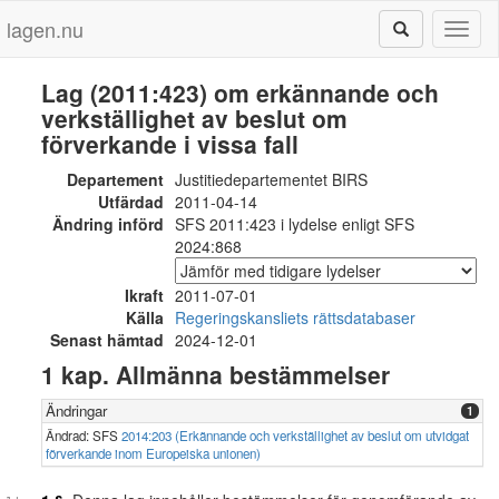
lagen.nu
Toggl
naviga
Lag (2011:423) om erkännande och
verkställighet av beslut om
förverkande i vissa fall
Departement
Justitiedepartementet BIRS
Utfärdad
2011-04-14
Ändring införd
SFS 2011:423 i lydelse enligt SFS
2024:868
Ikraft
2011-07-01
Källa
Regeringskansliets rättsdatabaser
Senast hämtad
2024-12-01
1 kap. Allmänna bestämmelser
Ändringar
1
Ändrad: SFS
2014:203 (Erkännande och verkställighet av beslut om utvidgat
förverkande inom Europeiska unionen)