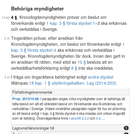
Behöriga myndigheter
4 §
Kronofogdemyndigheten prövar om beslut om
förverkande enligt
1 kap. 3 § första stycket 1
–3 ska erkännas
och verkställas i Sverige.
Tingsrätten prövar, efter ansökan från
Kronofogdemyndigheten, om beslut om förverkande enligt
1
kap. 3 § första stycket 4
ska erkännas och verkställas i
Sverige. Kronofogdemyndigheten får dock, innan den gett in
en ansökan till rätten, med stöd av
10 §
besluta att en
verkställbarhetsförklaring enligt
8 §
inte ska meddelas.
I fråga om tingsrättens behörighet enligt
andra stycket
tillämpas
18 kap. 1 § utsökningsbalken
.
Lag (2014:203).
Författningskommentar
Prop. 2013/14:66
: I paragrafen anges vilka myndigheter som är behöriga att
fatta beslut om att ett utländskt beslut om förverkande ska få erkännas och
verkställas i Sverige. Vidare innehåller paragrafen regler för hur en prövning
av ett beslut enligt 1 kap. 3 § första stycket 4 ska inledas och vilken tingsrätt
som är behörig. Övervägandena finns i
avsnitt 5.3.2
och
5.4
. ...
Lagrumshänvisningar hit
1