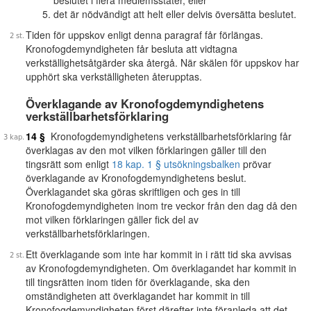
beslutet i flera medlemsstater, eller
det är nödvändigt att helt eller delvis översätta beslutet.
Tiden för uppskov enligt denna paragraf får förlängas.
Kronofogdemyndigheten får besluta att vidtagna
verkställighetsåtgärder ska återgå. När skälen för uppskov har
upphört ska verkställigheten återupptas.
Överklagande av Kronofogdemyndighetens
verkställbarhetsförklaring
14 §
Kronofogdemyndighetens verkställbarhetsförklaring får
överklagas av den mot vilken förklaringen gäller till den
tingsrätt som enligt
18 kap. 1 § utsökningsbalken
prövar
överklagande av Kronofogdemyndighetens beslut.
Överklagandet ska göras skriftligen och ges in till
Kronofogdemyndigheten inom tre veckor från den dag då den
mot vilken förklaringen gäller fick del av
verkställbarhetsförklaringen.
Ett överklagande som inte har kommit in i rätt tid ska avvisas
av Kronofogdemyndigheten. Om överklagandet har kommit in
till tingsrätten inom tiden för överklagande, ska den
omständigheten att överklagandet har kommit in till
Kronofogdemyndigheten först därefter inte föranleda att det