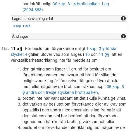
har inträtt enligt
36 kap. 31 § brottsbalken
.
Lag
(2024:868).
Lagrumshänvisningar hit
1
3 kap. 11a §
Ändringar
2
11 a §
För beslut om förverkande enligt
1 kap. 3 § första
stycket 4
gäller, utöver vad som anges i
10
och
11 §§
, att en
verkställbarhetsförklaring inte får meddelas om
den gärning som ligger till grund för beslutet om
förverkande varken motsvarar ett brott för vilket det
enligt svensk lag är föreskrivet fängelse i fyra år eller
mer, eller något av de brott som räknas upp i
36 kap. 6
§ andra och tredje styckena brottsbalken
,
brottet inte har varit sådant att det skulle kunna ge vinst,
det varken av beslutet om förverkande eller av krav som
uppställs i den andra medlemsstatens lag framgår att
den statens domstol har bedömt att den förverkade
egendomen härrör från brottslig verksamhet, eller
beslutet om förverkande inte riktar sig mot någon av de