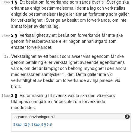
1 §
Ett beslut om förverkande som sänds över till Sverige ska
erkännas enligt bestämmelserna i denna lag och verkställas
enligt de bestämmelser i lag eller annan författning som gäller
för verkställighet i Sverige av beslut om förverkande, om inte
annat följer av denna lag.
2 §
Verkställighet av ett beslut om förverkande får inte ske
genom frihetsberövande eller någon annan åtgärd som
ersätter förverkandet.
Verkställighet av ett beslut som avser viss egendom får ske
genom betalning eller verkställighet avseende egendomens
värde, om det är lämpligt och behörig myndighet i den andra
medlemsstaten samtycker till det. Detta gäller inte vid
verkställighet av beslut om förverkande av hjälpmedel vid
brott.
3 §
Vid omräkning till svensk valuta ska den växelkurs
tillämpas som gällde när beslutet om förverkande
meddelades.
Lagrumshänvisningar hit
2
3 kap. 12 §
,
3 kap. 8 § 3 st