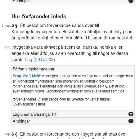
Ändringar
1
Hur förfarandet inleds
5 §
Ett beslut om förverkande sänds över till
Kronofogdemyndigheten. Beslutet ska åtföljas av ett intyg som
är upprättat i enlighet med formuläret i bilagan till rambeslutet.
Intyget ska vara skrivet på svenska, danska, norska eller
engelska eller åtföljas av en översättning till något av dessa
språk.
Lag (2014:203).
Författningskommentar
Prop. 2013/14:66
: Ändringen i paragrafen är en följd av att det inte längre bara
är Kronofogdemyndigheten som prövar om ett utländskt beslut om
förverkande ska få erkännas och verkställas i Sverige, se 4 §. Det är dock
även fortsättningsvis Kronofogdemyndigheten som ska ta emot samtliga
förverkandebeslut som sänds över till Sverige för verkställighet.
Övervägandena finns ...
Lagrumshänvisningar hit
2
Ändringar
1
6 §
Ett beslut om förverkande och intyget ska sändas över