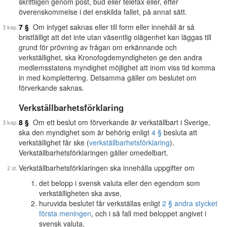
skriftligen genom post, bud eller telefax eller, efter
överenskommelse i det enskilda fallet, på annat sätt.
7 §
Om intyget saknas eller till form eller innehåll är så
bristfälligt att det inte utan väsentlig olägenhet kan läggas till
grund för prövning av frågan om erkännande och
verkställighet, ska Kronofogdemyndigheten ge den andra
medlemsstatens myndighet möjlighet att inom viss tid komma
in med komplettering. Detsamma gäller om beslutet om
förverkande saknas.
Verkställbarhetsförklaring
8 §
Om ett beslut om förverkande är verkställbart i Sverige,
ska den myndighet som är behörig enligt
4 §
besluta att
verkställighet får ske (
verkställbarhetsförklaring
).
Verkställbarhetsförklaringen gäller omedelbart.
Verkställbarhetsförklaringen ska innehålla uppgifter om
det belopp i svensk valuta eller den egendom som
verkställigheten ska avse,
huruvida beslutet får verkställas enligt
2 § andra stycket
första meningen
, och i så fall med beloppet angivet i
svensk valuta,