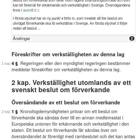
beslut om förverkande som faller inom lagens tillämpningsområde och som
kan bli föremål för erkännande och verkställighet i Sverige. Övervägandena
finns i
avsnitt 5.1
.
I
första stycket
har en ny
punkt 4
förts in, som innebär att fler beslut om
utvidgat förverkande ska få verkställas i Sverige. Av första stycket 3 följer
redan att beslut ...
Ändringar
2
Föreskrifter om verkställigheten av denna lag
4 §
Regeringen eller den myndighet regeringen bestämmer
meddelar föreskrifter om verkställigheten av denna lag.
2 kap. Verkställighet utomlands av ett
svenskt beslut om förverkande
Översändande av ett beslut om förverkande
1 §
Kronofogdemyndigheten prövar om ett beslut om
förverkande ska sändas över till en annan medlemsstat i
Europeiska unionen för erkännande och verkställighet i den
staten. Ett beslut om förverkande får sändas över om
översändandet är förenligt med rambeslutet och det kan antas