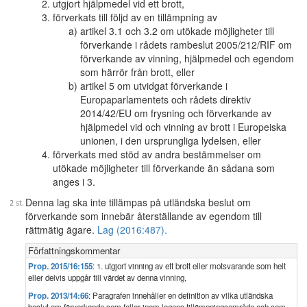
utgjort hjälpmedel vid ett brott,
förverkats till följd av en tillämpning av
artikel 3.1 och 3.2 om utökade möjligheter till
förverkande i rådets rambeslut 2005/212/RIF om
förverkande av vinning, hjälpmedel och egendom
som härrör från brott, eller
artikel 5 om utvidgat förverkande i
Europaparlamentets och rådets direktiv
2014/42/EU om frysning och förverkande av
hjälpmedel vid och vinning av brott i Europeiska
unionen, i den ursprungliga lydelsen, eller
förverkats med stöd av andra bestämmelser om
utökade möjligheter till förverkande än sådana som
anges i 3.
Denna lag ska inte tillämpas på utländska beslut om
förverkande som innebär återställande av egendom till
rättmätig ägare.
Lag (2016:487).
Författningskommentar
Prop. 2015/16:155
: 1. utgjort vinning av ett brott eller motsvarande som helt
eller delvis uppgår till värdet av denna vinning,
Prop. 2013/14:66
: Paragrafen innehåller en definition av vilka utländska