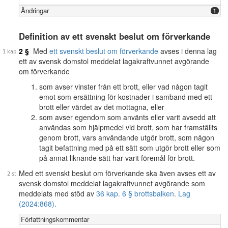
Ändringar
1
Definition av ett svenskt beslut om förverkande
2 §
Med
ett svenskt beslut om förverkande
avses i denna lag
ett av svensk domstol meddelat lagakraftvunnet avgörande
om förverkande
som avser vinster från ett brott, eller vad någon tagit
emot som ersättning för kostnader i samband med ett
brott eller värdet av det mottagna, eller
som avser egendom som använts eller varit avsedd att
användas som hjälpmedel vid brott, som har framställts
genom brott, vars användande utgör brott, som någon
tagit befattning med på ett sätt som utgör brott eller som
på annat liknande sätt har varit föremål för brott.
Med ett svenskt beslut om förverkande ska även avses ett av
svensk domstol meddelat lagakraftvunnet avgörande som
meddelats med stöd av
36 kap. 6 § brottsbalken
.
Lag
(2024:868).
Författningskommentar