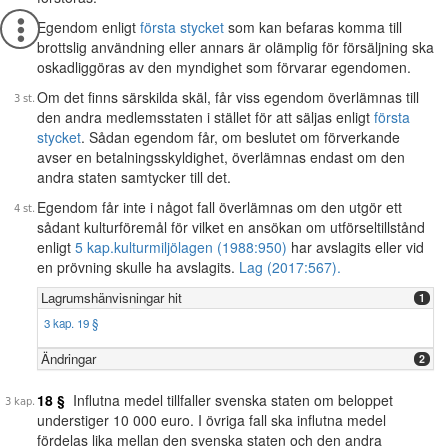
Egendom enligt
första stycket
som kan befaras komma till
brottslig användning eller annars är olämplig för försäljning ska
oskadliggöras av den myndighet som förvarar egendomen.
Om det finns särskilda skäl, får viss egendom överlämnas till
den andra medlemsstaten i stället för att säljas enligt
första
stycket
. Sådan egendom får, om beslutet om förverkande
avser en betalningsskyldighet, överlämnas endast om den
andra staten samtycker till det.
Egendom får inte i något fall överlämnas om den utgör ett
sådant kulturföremål för vilket en ansökan om utförseltillstånd
enligt
5 kap.
kulturmiljölagen (1988:950)
har avslagits eller vid
en prövning skulle ha avslagits.
Lag (2017:567).
Lagrumshänvisningar hit
1
3 kap. 19 §
Ändringar
2
18 §
Influtna medel tillfaller svenska staten om beloppet
understiger 10 000 euro. I övriga fall ska influtna medel
fördelas lika mellan den svenska staten och den andra