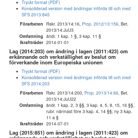
Tryckt format (PDF)
Konsoliderad version med ändringar införda till och med
SFS 2013:845
Förarbeten
Rskr. 2013/14:16,
Prop. 2012/13:156
, Bet.
2013/14:JuU3
Omfattning
ändr. 1 kap. 1 §, 3 kap. 11 §
Ikraftträder
2014-01-01
Lag (2014:203) om ändring i lagen (2011:423) om
erkännande och verkställighet av beslut om
förverkande inom Europeiska unionen
Tryckt format (PDF)
Konsoliderad version med ändringar införda till och med
SFS 2014:203
Förarbeten
Rskr. 2013/14:200,
Prop. 2013/14:66
, Bet.
2013/14:JuU22
Omfattning
ändr. 1 kap. 2, 3 §§, 3 kap. 4, 5, 8, 15, 16 §§,
rubr. närmast före 3 kap. 4, 14 §§; ny 3 kap.
11 a §
Ikraftträder
2014-07-01
Lag (2015:851) om ändring i lagen (2011:423) om