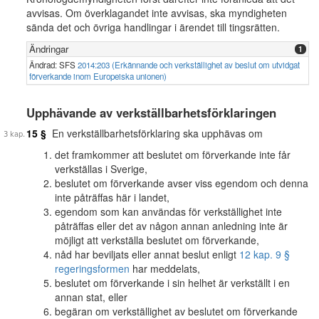
avvisas. Om överklagandet inte avvisas, ska myndigheten
sända det och övriga handlingar i ärendet till tingsrätten.
Ändringar
1
Ändrad: SFS
2014:203 (Erkännande och verkställighet av beslut om utvidgat
förverkande inom Europeiska unionen)
Upphävande av verkställbarhetsförklaringen
15 §
En verkställbarhetsförklaring ska upphävas om
det framkommer att beslutet om förverkande inte får
verkställas i Sverige,
beslutet om förverkande avser viss egendom och denna
inte påträffas här i landet,
egendom som kan användas för verkställighet inte
påträffas eller det av någon annan anledning inte är
möjligt att verkställa beslutet om förverkande,
nåd har beviljats eller annat beslut enligt
12 kap. 9 §
regeringsformen
har meddelats,
beslutet om förverkande i sin helhet är verkställt i en
annan stat, eller
begäran om verkställighet av beslutet om förverkande