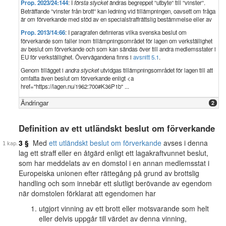
Prop. 2023/24:144
: I
första stycket
ändras begreppet ”utbyte” till ”vinster”.
Beträffande ”vinster från brott” kan ledning vid tillämpningen, oavsett om fråga
är om förverkande med stöd av en specialstraffrättslig bestämmelse eller av
Prop. 2013/14:66
: I paragrafen definieras vilka svenska beslut om
förverkande som faller inom tillämpningsområdet för lagen om verkställighet
av beslut om förverkande och som kan sändas över till andra medlemsstater i
EU för verkställighet. Övervägandena finns i
avsnitt 5.1
.
Genom tillägget i
andra stycket
utvidgas tillämpningsområdet för lagen till att
omfatta även beslut om förverkande enligt <a
href="https://lagen.nu/1962:700#K36P1b" ...
Ändringar
2
Definition av ett utländskt beslut om förverkande
3 §
Med
ett utländskt beslut om förverkande
avses i denna
lag ett straff eller en åtgärd enligt ett lagakraftvunnet beslut,
som har meddelats av en domstol i en annan medlemsstat i
Europeiska unionen efter rättegång på grund av brottslig
handling och som innebär ett slutligt berövande av egendom
när domstolen förklarat att egendomen har
utgjort vinning av ett brott eller motsvarande som helt
eller delvis uppgår till värdet av denna vinning,