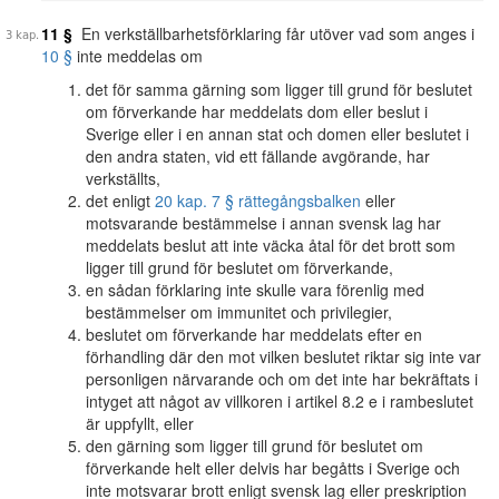
11 §
En verkställbarhetsförklaring får utöver vad som anges i
10 §
inte meddelas om
det för samma gärning som ligger till grund för beslutet
om förverkande har meddelats dom eller beslut i
Sverige eller i en annan stat och domen eller beslutet i
den andra staten, vid ett fällande avgörande, har
verkställts,
det enligt
20 kap. 7 § rättegångsbalken
eller
motsvarande bestämmelse i annan svensk lag har
meddelats beslut att inte väcka åtal för det brott som
ligger till grund för beslutet om förverkande,
en sådan förklaring inte skulle vara förenlig med
bestämmelser om immunitet och privilegier,
beslutet om förverkande har meddelats efter en
förhandling där den mot vilken beslutet riktar sig inte var
personligen närvarande och om det inte har bekräftats i
intyget att något av villkoren i artikel 8.2 e i rambeslutet
är uppfyllt, eller
den gärning som ligger till grund för beslutet om
förverkande helt eller delvis har begåtts i Sverige och
inte motsvarar brott enligt svensk lag eller preskription