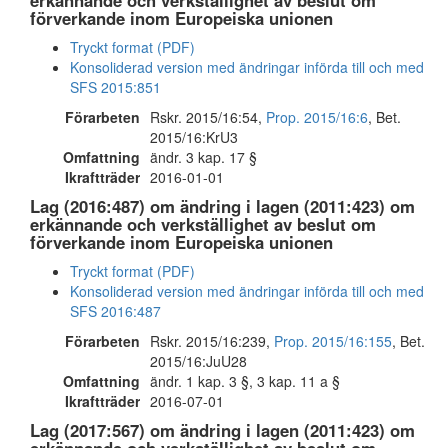
erkännande och verkställighet av beslut om
förverkande inom Europeiska unionen
Tryckt format (PDF)
Konsoliderad version med ändringar införda till och med
SFS 2015:851
Förarbeten
Rskr. 2015/16:54,
Prop. 2015/16:6
, Bet.
2015/16:KrU3
Omfattning
ändr. 3 kap. 17 §
Ikraftträder
2016-01-01
Lag (2016:487) om ändring i lagen (2011:423) om
erkännande och verkställighet av beslut om
förverkande inom Europeiska unionen
Tryckt format (PDF)
Konsoliderad version med ändringar införda till och med
SFS 2016:487
Förarbeten
Rskr. 2015/16:239,
Prop. 2015/16:155
, Bet.
2015/16:JuU28
Omfattning
ändr. 1 kap. 3 §, 3 kap. 11 a §
Ikraftträder
2016-07-01
Lag (2017:567) om ändring i lagen (2011:423) om