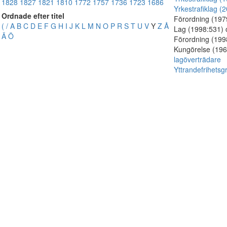
1828
1827
1821
1810
1772
1757
1736
1723
1686
Yrkestrafiklag (
Ordnade efter titel
Förordning (19
(
/
A
B
C
D
E
F
G
H
I
J
K
L
M
N
O
P
R
S
T
U
V
Y
Z
Å
Lag (1998:531)
Ä
Ö
Förordning (19
Kungörelse (19
lagöverträdare
Yttrandefrihets