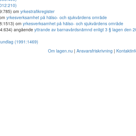
2012:210)
79:785) om
yrkestrafikregister
 om
yrkesverksamhet på hälso- och sjukvårdens område
98:1513) om
yrkesverksamhet på hälso- och sjukvårdens område
64:634) angående
yttrande av barnavårdsnämnd enligt 3 § lagen den 
grundlag (1991:1469)
Om lagen.nu
Ansvarsfriskrivning
Kontaktin