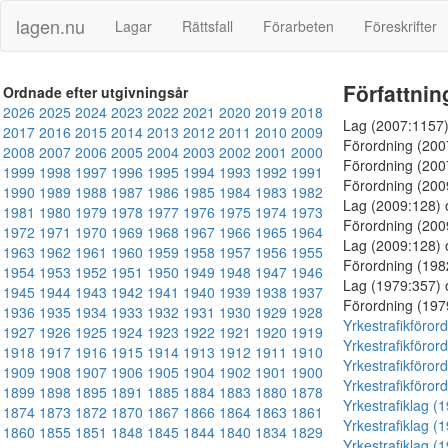
lagen.nu
Lagar
Rättsfall
Förarbeten
Föreskrifter
Författnin
Ordnade efter utgivningsår
2026
2025
2024
2023
2022
2021
2020
2019
2018
Lag (2007:1157
2017
2016
2015
2014
2013
2012
2011
2010
2009
Förordning (20
2008
2007
2006
2005
2004
2003
2002
2001
2000
Förordning (20
1999
1998
1997
1996
1995
1994
1993
1992
1991
Förordning (20
1990
1989
1988
1987
1986
1985
1984
1983
1982
Lag (2009:128)
1981
1980
1979
1978
1977
1976
1975
1974
1973
Förordning (20
1972
1971
1970
1969
1968
1967
1966
1965
1964
Lag (2009:128)
1963
1962
1961
1960
1959
1958
1957
1956
1955
Förordning (19
1954
1953
1952
1951
1950
1949
1948
1947
1946
Lag (1979:357)
1945
1944
1943
1942
1941
1940
1939
1938
1937
Förordning (19
1936
1935
1934
1933
1932
1931
1930
1929
1928
Yrkestrafikföror
1927
1926
1925
1924
1923
1922
1921
1920
1919
Yrkestrafikföror
1918
1917
1916
1915
1914
1913
1912
1911
1910
Yrkestrafikföror
1909
1908
1907
1906
1905
1904
1902
1901
1900
Yrkestrafikföror
1899
1898
1895
1891
1885
1884
1883
1880
1878
Yrkestrafiklag (
1874
1873
1872
1870
1867
1866
1864
1863
1861
Yrkestrafiklag (
1860
1855
1851
1848
1845
1844
1840
1834
1829
Yrkestrafiklag (