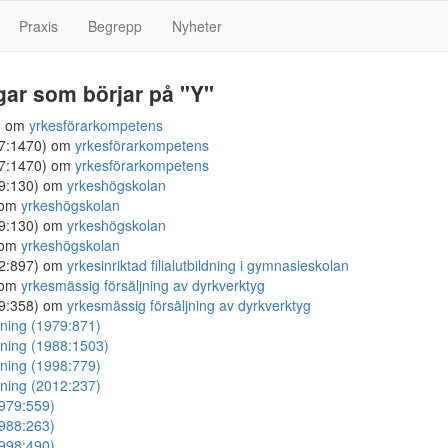
Praxis
Begrepp
Nyheter
gar som börjar på "Y"
) om
yrkesförarkompetens
07:1470) om
yrkesförarkompetens
07:1470) om
yrkesförarkompetens
09:130) om
yrkeshögskolan
 om
yrkeshögskolan
09:130) om
yrkeshögskolan
 om
yrkeshögskolan
82:897) om
yrkesinriktad filialutbildning i gymnasieskolan
 om
yrkesmässig försäljning av dyrkverktyg
79:358) om
yrkesmässig försäljning av dyrkverktyg
dning (1979:871)
dning (1988:1503)
dning (1998:779)
dning (2012:237)
1979:559)
1988:263)
1998:490)