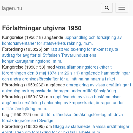
lagen.nu
Toggl
naviga
Författningar utgivna 1950
Kungörelse (1950:18) angående
upphandling och försäljning av
kontorsinventarier för statsverkets räkning, m.m.
Förordning (1950:25) om
rätt att vid taxering för inkomst njuta
avdrag för avgifter till Stiftelsen Trävaruindustriens
konjunkturutjämningsfond, m.m.
Kungörelse (1950:153) med
vissa tillämpningsföreskrifter till
förordningen den 8 maj 1874 (nr 26 s 11) angående hamnordningar
och andra ordningsföreskrifter för allmänna hamnarna i riket
Förordning (1950:262) angående
omreglering av vissa ersättningar i
anledning av kroppsskada, ådragen under militärtjänstgöring
Förordning (1950:263) om
upphävande av vissa bestämmelser
angående ersättning i anledning av kroppsskada, ådragen under
militärtjänstgöring, m.m.
Lag (1950:272) om
rätt för utländska försäkringsföretag att driva
försäkringsrörelse i Sverige
Förordning (1950:295) om
tillägg av statsmedel å vissa ersättningar
enligt lagen om försäkring för olycksfall i arbete m.m.