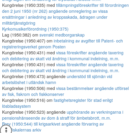
Kungörelse (1950:335) med
tillämpningsföreskrifter till förordningen
den 2 juni 1950 (nr 262) angående omreglering av vissa
ersättningar i anledning av kroppsskada, ådragen under
militärtjänstgöring
Kyrkomusikerförordning (1950:375)
Lag (1950:382) om
svenskt medborgarskap
Kungörelse (1950:407) om
inbetalning av avgifter till Patent- och
registreringsverket genom Posten
Kungörelse (1950:431) med
vissa föreskrifter angående taxering
och debitering av skatt vid ändring i kommunal indelning, m.m.
Kungörelse (1950:431) med
vissa föreskrifter angående taxering
och debitering av skatt vid ändring i kommunal indelning, m.m.
Kungörelse (1950:473) angående
understöd till sjömän vid
arbetslöshet i utländsk hamn
Kungörelse (1950:506) med
vissa bestämmelser angående utförsel
av fisk, fiskrom och fiskkonserver
Kungörelse (1950:516) om
fastighetsregister för stad enligt
lösbladssystem
Kungörelse (1950:523) angående
upphörande av verkningarna i
pensionshänseende av dom å straff för ämbetsbrott, m.m.
Brev (1950:544) till krigsarkivet angående förvaring av
krigsfiskalernas arkiv