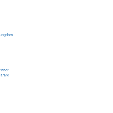
h ungdom
vinnor
lärare