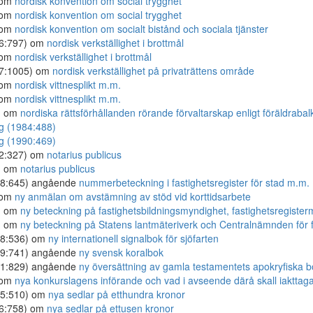
 om
nordisk konvention om social trygghet
 om
nordisk konvention om social trygghet
 om
nordisk konvention om socialt bistånd och sociala tjänster
26:797) om
nordisk verkställighet i brottmål
 om
nordisk verkställighet i brottmål
77:1005) om
nordisk verkställighet på privaträttens område
 om
nordisk vittnesplikt m.m.
 om
nordisk vittnesplikt m.m.
) om
nordiska rättsförhållanden rörande förvaltarskap enligt föräldraba
ng (1984:488)
ng (1990:469)
82:327) om
notarius publicus
) om
notarius publicus
18:645) angående
nummerbeteckning i fastighetsregister för stad m.m.
 om
ny anmälan om avstämning av stöd vid korttidsarbete
) om
ny beteckning på fastighetsbildningsmyndighet, fastighetsregist
) om
ny beteckning på Statens lantmäteriverk och Centralnämnden för 
68:536) om
ny internationell signalbok för sjöfarten
39:741) angående
ny svensk koralbok
21:829) angående
ny översättning av gamla testamentets apokryfiska 
 om
nya konkurslagens införande och vad i avseende därå skall iakttag
65:510) om
nya sedlar på etthundra kronor
76:758) om
nya sedlar på ettusen kronor