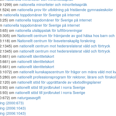
09:1299) om
nationella minoriteter och minoritetsspråk
11:524) om
nationella prov för utbildning på fristående gymnasieskolor
om
nationella toppdomäner för Sverige på internet
06:25) om
nationella toppdomäner för Sverige på internet
om
nationella toppdomäner för Sverige på internet
03:65) om
nationella utsläppstak för luftföroreningar
03:305) om
Nationellt centrum för främjande av god hälsa hos barn oc
13:118) om
Nationellt centrum för livsvetenskaplig forskning
22:1345) om
nationellt centrum mot hedersrelaterat våld och förtryck
22:1345) om
nationellt centrum mot hedersrelaterat våld och förtryck
05:661) om
nationellt identitetskort
05:661) om
nationellt identitetskort
05:661) om
nationellt identitetskort
06:1072) om
nationellt kunskapscentrum för frågor om mäns våld mot k
25:280) om
nationellt professionsprogram för rektorer, lärare och förskol
02:120) om
nationellt stöd för upprättande av växtodlingsplaner
96:93) om
nationellt stöd till jordbruket i norra Sverige
96:93) om
nationellt stöd till jordbruket i norra Sverige
00:672) om
naturgasavgift
ing (2000:673)
ing (2006:1043)
ing (2006:1043)