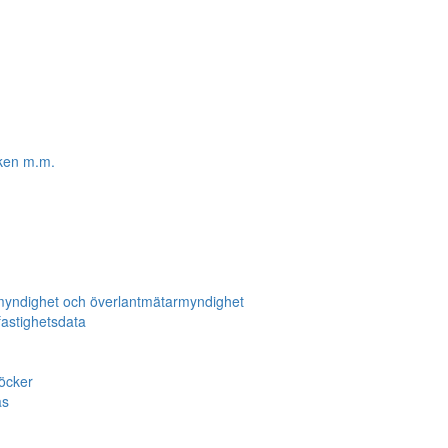
lken m.m.
ermyndighet och överlantmätarmyndighet
fastighetsdata
böcker
as