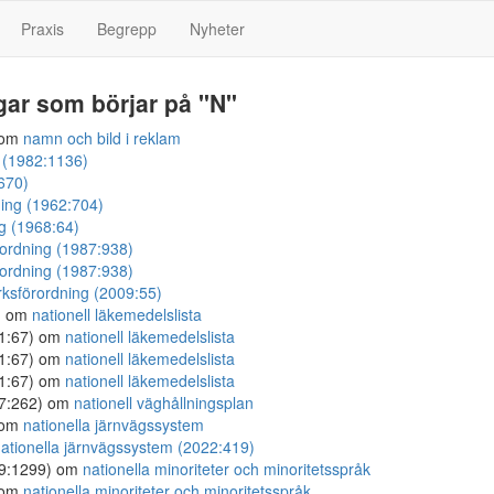
Praxis
Begrepp
Nyheter
gar som börjar på "N"
 om
namn och bild i reklam
 (1982:1136)
670)
ning (1962:704)
ag (1968:64)
rordning (1987:938)
rordning (1987:938)
rksförordning (2009:55)
) om
nationell läkemedelslista
21:67) om
nationell läkemedelslista
21:67) om
nationell läkemedelslista
21:67) om
nationell läkemedelslista
97:262) om
nationell väghållningsplan
 om
nationella järnvägssystem
ationella järnvägssystem (2022:419)
09:1299) om
nationella minoriteter och minoritetsspråk
 om
nationella minoriteter och minoritetsspråk