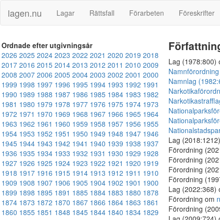
lagen.nu
Lagar
Rättsfall
Förarbeten
Föreskrifter
Författnin
Ordnade efter utgivningsår
2026
2025
2024
2023
2022
2021
2020
2019
2018
Lag (1978:800)
2017
2016
2015
2014
2013
2012
2011
2010
2009
Namnförordning
2008
2007
2006
2005
2004
2003
2002
2001
2000
Namnlag (1982:
1999
1998
1997
1996
1995
1994
1993
1992
1991
Narkotikaförord
1990
1989
1988
1987
1986
1985
1984
1983
1982
Narkotikastraffl
1981
1980
1979
1978
1977
1976
1975
1974
1973
Nationalparksfö
1972
1971
1970
1969
1968
1967
1966
1965
1964
Nationalparksfö
1963
1962
1961
1960
1959
1958
1957
1956
1955
Nationalstadspa
1954
1953
1952
1951
1950
1949
1948
1947
1946
Lag (2018:1212
1945
1944
1943
1942
1941
1940
1939
1938
1937
Förordning (20
1936
1935
1934
1933
1932
1931
1930
1929
1928
Förordning (20
1927
1926
1925
1924
1923
1922
1921
1920
1919
Förordning (20
1918
1917
1916
1915
1914
1913
1912
1911
1910
Förordning (19
1909
1908
1907
1906
1905
1904
1902
1901
1900
Lag (2022:368)
1899
1898
1895
1891
1885
1884
1883
1880
1878
Förordning om
n
1874
1873
1872
1870
1867
1866
1864
1863
1861
Förordning (20
1860
1855
1851
1848
1845
1844
1840
1834
1829
Lag (2009:724)