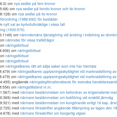
66:2) om
nya sedlar på fem kronor
65:68) om
nya sedlar på femtio kronor och tio kronor
68:128) om
nya sedlar på tio kronor
örordning (1986:692) för bostäder
om
nytt val av kyrkofullmäktige i vissa fall
ning (1932:570)
96:1149) om
nämndemäns tjänstgöring vid ändring i indelning av domkr
 om
nämnder för vissa trafikfrågor
 om
näringsförbud
14:936) om
näringsförbud
 om
näringsförbud
 om
näringsförbud
 om
näringsidkares rätt att sälja saker som inte har hämtats
18:479) om
näringsidkares upplysningsskyldighet vid marknadsföring a
18:479) om
näringsidkares upplysningsskyldighet vid marknadsföring a
24:455) angående
näringslegitimationsbevis för svenska handelsresande
68:556) om
näringstillstånd m.m.
61:567) med
närmare bestämmelser om befordran av krigsmateriel med 
30:369) med
närmare bestämmelser om bokföring vid enskild järnväg
59:321) med
närmare bestämmelser om kungörande enligt 16 kap. ärv
42:725) med
närmare föreskrifter angående tillämpning av lagen den 1
64:678) med
närmare föreskrifter om borgerlig vigsel