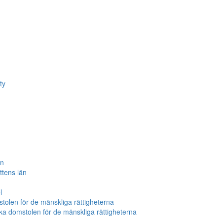
ty
än
ttens län
l
tolen för de mänskliga rättigheterna
ka domstolen för de mänskliga rättigheterna