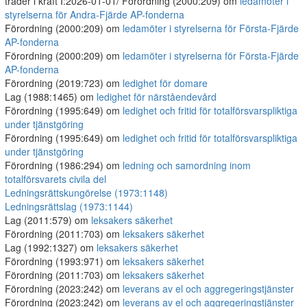
träder i kraft I:2026-01-01/ Förordning (2000:209) om
ledamöter i
styrelserna för Andra-Fjärde AP-fonderna
Förordning (2000:209) om
ledamöter i styrelserna för Första-Fjärde
AP-fonderna
Förordning (2000:209) om
ledamöter i styrelserna för Första-Fjärde
AP-fonderna
Förordning (2019:723) om
ledighet för domare
Lag (1988:1465) om
ledighet för närståendevård
Förordning (1995:649) om
ledighet och fritid för totalförsvarspliktiga
under tjänstgöring
Förordning (1995:649) om
ledighet och fritid för totalförsvarspliktiga
under tjänstgöring
Förordning (1986:294) om
ledning och samordning inom
totalförsvarets civila del
Ledningsrättskungörelse (1973:1148)
Ledningsrättslag (1973:1144)
Lag (2011:579) om
leksakers säkerhet
Förordning (2011:703) om
leksakers säkerhet
Lag (1992:1327) om
leksakers säkerhet
Förordning (1993:971) om
leksakers säkerhet
Förordning (2011:703) om
leksakers säkerhet
Förordning (2023:242) om
leverans av el och aggregeringstjänster
Förordning (2023:242) om
leverans av el och aggregeringstjänster