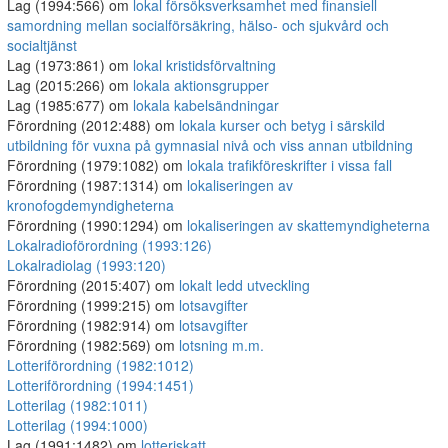
Lag (1994:566) om
lokal försöksverksamhet med finansiell
samordning mellan socialförsäkring, hälso- och sjukvård och
socialtjänst
Lag (1973:861) om
lokal kristidsförvaltning
Lag (2015:266) om
lokala aktionsgrupper
Lag (1985:677) om
lokala kabelsändningar
Förordning (2012:488) om
lokala kurser och betyg i särskild
utbildning för vuxna på gymnasial nivå och viss annan utbildning
Förordning (1979:1082) om
lokala trafikföreskrifter i vissa fall
Förordning (1987:1314) om
lokaliseringen av
kronofogdemyndigheterna
Förordning (1990:1294) om
lokaliseringen av skattemyndigheterna
Lokalradioförordning (1993:126)
Lokalradiolag (1993:120)
Förordning (2015:407) om
lokalt ledd utveckling
Förordning (1999:215) om
lotsavgifter
Förordning (1982:914) om
lotsavgifter
Förordning (1982:569) om
lotsning m.m.
Lotteriförordning (1982:1012)
Lotteriförordning (1994:1451)
Lotterilag (1982:1011)
Lotterilag (1994:1000)
Lag (1991:1482) om
lotteriskatt