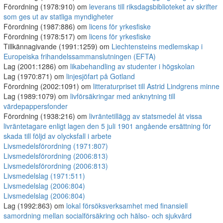
Förordning (1978:910) om
leverans till riksdagsbiblioteket av skrifter
som ges ut av statliga myndigheter
Förordning (1987:886) om
licens för yrkesfiske
Förordning (1978:517) om
licens för yrkesfiske
Tillkännagivande (1991:1259) om
Liechtensteins medlemskap i
Europeiska frihandelssammanslutningen (EFTA)
Lag (2001:1286) om
likabehandling av studenter i högskolan
Lag (1970:871) om
linjesjöfart på Gotland
Förordning (2002:1091) om
litteraturpriset till Astrid Lindgrens minne
Lag (1989:1079) om
livförsäkringar med anknytning till
värdepappersfonder
Förordning (1938:216) om
livräntetillägg av statsmedel åt vissa
livräntetagare enligt lagen den 5 juli 1901 angående ersättning för
skada till följd av olycksfall i arbete
Livsmedelsförordning (1971:807)
Livsmedelsförordning (2006:813)
Livsmedelsförordning (2006:813)
Livsmedelslag (1971:511)
Livsmedelslag (2006:804)
Livsmedelslag (2006:804)
Lag (1992:863) om
lokal försöksverksamhet med finansiell
samordning mellan socialförsäkring och hälso- och sjukvård