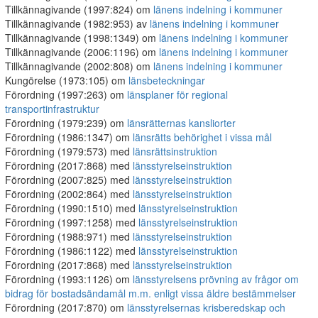
Tillkännagivande (1997:824) om
länens indelning i kommuner
Tillkännagivande (1982:953) av
länens indelning i kommuner
Tillkännagivande (1998:1349) om
länens indelning i kommuner
Tillkännagivande (2006:1196) om
länens indelning i kommuner
Tillkännagivande (2002:808) om
länens indelning i kommuner
Kungörelse (1973:105) om
länsbeteckningar
Förordning (1997:263) om
länsplaner för regional
transportinfrastruktur
Förordning (1979:239) om
länsrätternas kansliorter
Förordning (1986:1347) om
länsrätts behörighet i vissa mål
Förordning (1979:573) med
länsrättsinstruktion
Förordning (2017:868) med
länsstyrelseinstruktion
Förordning (2007:825) med
länsstyrelseinstruktion
Förordning (2002:864) med
länsstyrelseinstruktion
Förordning (1990:1510) med
länsstyrelseinstruktion
Förordning (1997:1258) med
länsstyrelseinstruktion
Förordning (1988:971) med
länsstyrelseinstruktion
Förordning (1986:1122) med
länsstyrelseinstruktion
Förordning (2017:868) med
länsstyrelseinstruktion
Förordning (1993:1126) om
länsstyrelsens prövning av frågor om
bidrag för bostadsändamål m.m. enligt vissa äldre bestämmelser
Förordning (2017:870) om
länsstyrelsernas krisberedskap och