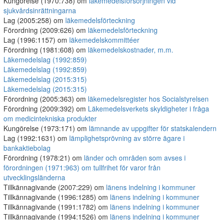
Kungörelse (1970:738) om
läkemedelsförsörjningen vid
sjukvårdsinrättningarna
Lag (2005:258) om
läkemedelsförteckning
Förordning (2009:626) om
läkemedelsförteckning
Lag (1996:1157) om
läkemedelskommittéer
Förordning (1981:608) om
läkemedelskostnader, m.m.
Läkemedelslag (1992:859)
Läkemedelslag (1992:859)
Läkemedelslag (2015:315)
Läkemedelslag (2015:315)
Förordning (2005:363) om
läkemedelsregister hos Socialstyrelsen
Förordning (2009:392) om
Läkemedelsverkets skyldigheter i fråga
om medicintekniska produkter
Kungörelse (1973:171) om
lämnande av uppgifter för statskalendern
Lag (1992:1631) om
lämplighetsprövning av större ägare i
bankaktiebolag
Förordning (1978:21) om
länder och områden som avses i
förordningen (1971:963) om tullfrihet för varor från
utvecklingsländerna
Tillkännagivande (2007:229) om
länens indelning i kommuner
Tillkännagivande (1996:1285) om
länens indelning i kommuner
Tillkännagivande (1991:1782) om
länens indelning i kommuner
Tillkännagivande (1994:1526) om
länens indelning i kommuner