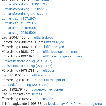
Luftfartsförordning (1986:171)
Luftfartsförordning (2010:770)
Luftfartsförordning (2010:770)
Luftfartslag (1957:297)
Luftfartslag (1957:297)
Luftfartslag (2010:500)
Luftfartslag (2010:500)
Lag (2004:1100) om
luftfartsskydd
Förordning (2004:1101) om
luftfartsskydd
Förordning (2004:1101) om
luftfartsskydd
Förordning (1986:172) om
luftfartygsregistret m.m.
Förordning (1997:693) om
luftförorening genom ozon
Luftkvalitetsförordning (2010:477)
Luftkvalitetsförordning (2010:477)
Förordning (1978:788) om
luftleder
Lag (2010:510) om
lufttransporter
Förordning (2010:1007) om
lufttransporter
Luftvårdsförordning (2018:740)
Lag (1992:794) om
Luganokonventionen
Lag (2025:621) om
lustgas
Förordning (2025:623) om
lustgas
Tillkännagivande (1996:36) av
lydelsen av York-Antwerpenreglerna