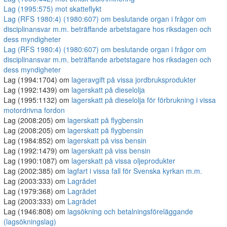
Lag (1995:575) mot skatteflykt
Lag (RFS 1980:4) (1980:607) om beslutande organ i frågor om
disciplinansvar m.m. beträffande arbetstagare hos riksdagen och
dess myndigheter
Lag (RFS 1980:4) (1980:607) om beslutande organ i frågor om
disciplinansvar m.m. beträffande arbetstagare hos riksdagen och
dess myndigheter
Lag (1994:1704) om
lageravgift på vissa jordbruksprodukter
Lag (1992:1439) om
lagerskatt på dieselolja
Lag (1995:1132) om
lagerskatt på dieselolja för förbrukning i vissa
motordrivna fordon
Lag (2008:205) om
lagerskatt på flygbensin
Lag (2008:205) om
lagerskatt på flygbensin
Lag (1984:852) om
lagerskatt på viss bensin
Lag (1992:1479) om
lagerskatt på viss bensin
Lag (1990:1087) om
lagerskatt på vissa oljeprodukter
Lag (2002:385) om
lagfart i vissa fall för Svenska kyrkan m.m.
Lag (2003:333) om
Lagrådet
Lag (1979:368) om
Lagrådet
Lag (2003:333) om
Lagrådet
Lag (1946:808) om
lagsökning och betalningsföreläggande
(lagsökningslag)