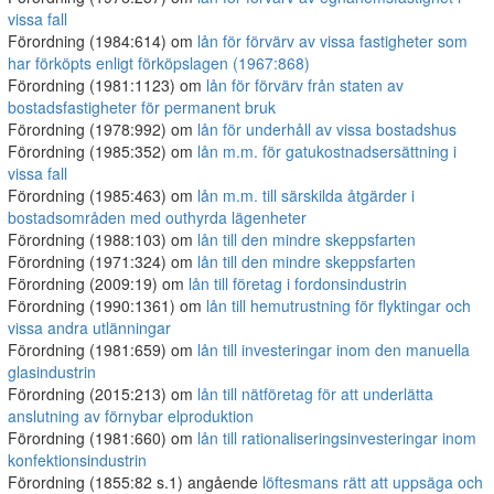
vissa fall
Förordning (1984:614) om
lån för förvärv av vissa fastigheter som
har förköpts enligt förköpslagen (1967:868)
Förordning (1981:1123) om
lån för förvärv från staten av
bostadsfastigheter för permanent bruk
Förordning (1978:992) om
lån för underhåll av vissa bostadshus
Förordning (1985:352) om
lån m.m. för gatukostnadsersättning i
vissa fall
Förordning (1985:463) om
lån m.m. till särskilda åtgärder i
bostadsområden med outhyrda lägenheter
Förordning (1988:103) om
lån till den mindre skeppsfarten
Förordning (1971:324) om
lån till den mindre skeppsfarten
Förordning (2009:19) om
lån till företag i fordonsindustrin
Förordning (1990:1361) om
lån till hemutrustning för flyktingar och
vissa andra utlänningar
Förordning (1981:659) om
lån till investeringar inom den manuella
glasindustrin
Förordning (2015:213) om
lån till nätföretag för att underlätta
anslutning av förnybar elproduktion
Förordning (1981:660) om
lån till rationaliseringsinvesteringar inom
konfektionsindustrin
Förordning (1855:82 s.1) angående
löftesmans rätt att uppsäga och