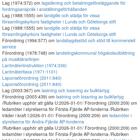
Lag (1974:372) om
lagsökning och betalningsföreläggande för
fordringsanspråk i anställningsförhållanden
Lag (1988:1555) om
landgille och städja för vissa
församlingskyrkors fastigheter i Lunds och Göteborgs stift
Lag (1988:1555) om
landgille och städja för vissa
församlingskyrkors fastigheter i Lunds och Göteborgs stift
Förordning (1994:577) om
landsbygdsstöd och stöd till kommersiell
service
Förordning (1978:748) om
landstingskommunal högskoleutbildning
på musiklärarlinjen
Lantmäteriinstruktion (1974:336)
Lantmäteritaxa (1971:1101)
Laponiaförordning (2011:840)
Laponiaförordning (2011:840)
Lag (2003:367) om
lastning och lossning av bulkfartyg
Förordning (2003:439) om
lastning och lossning av bulkfartyg
/Rubriken upphör att gälla U:2026-01-01/ Förordning (2000:209) om
ledamöter i styrelserna för Första-Fjärde AP-fonderna /Rubriken
träder i kraft I:2026-01-01/ Förordning (2000:209) om
ledamöter i
styrelserna för Andra-Fjärde AP-fonderna
/Rubriken upphör att gälla U:2026-01-01/ Förordning (2000:209) om
ledamöter i styrelserna för Första-Fjärde AP-fonderna /Rubriken