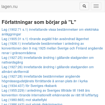
lagen.nu
Toggl
naviga
Författningar som börjar på "L"
Lag (1902:71 s.1) innefattande vissa bestämmelser om elektriska
anläggningar
Lag (1905:31 s.1) rörande avgäld från avsöndrad lägenhet
Lag (1926:1) innefattande bestämmelser i anledning av
konventionen den 9 maj 1925 mellan Sverige och Finland angående
renar i gränsområdena
Lag (1927:25) innefattande ändring i gällande stadganden om
nattvardsgång
Lag (1927:26) innefattande ändring i gällande stadganden om
allmänt skriftermål
Lag (1927:28) innefattande bestämmelser angående
högmässogudstjänsts förrättande å annan plats än i kyrka
Lag (1934:437) för Sveriges riksbank
Lag (1955:229) i anledning av Sveriges tillträde till 1948 års
konvention rörande internationellt erkännande av rätt till luftfartyg
Lag (1980:865) mot skatteflykt
Lag (1986:442) mot etnisk diskriminering