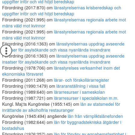
uppgifter inför och vid höjd beredskap
Förordning (2017:870) om
länsstyrelsernas krisberedskap och
uppgifter inför och vid höjd beredskap
Förordning (2021:995) om
länsstyrelsernas regionala arbete mot
mäns våld mot kvinnor
Förordning (2021:995) om
länsstyrelsernas regionala arbete mot
mäns våld mot kvinnor
Förordning (2016:1363) om
länsstyrelsernas uppdrag avseende
insatser för asylsökande och vissa nyanlända invandrare
Förordning (2016:1363) om
länsstyrelsernas uppdrag avseende
insatser för asylsökande och vissa nyanlända invandrare
Förordning (1978:706) om
länsstyrelses verksamhet inom det
ekonomiska försvaret
Förordning (2011:268) om
lärar- och förskollärarregister
Förordning (1990:1479) om
läraranställning i vissa fall
Förordning (1989:640) om
lärarresurser i sameskolan
Förordning (1987:721) om
lärarresurser i specialskolan m.m.
Kungl. Maj:ts Kungörelse (1955:145) om
lån av statsmedel för
inrättande av alkoholfria restauranger
Kungörelse (1945:494) angående
lån från värnpliktslånefonden
Förordning (1982:644) om
lån för byggnadstekniska åtgärder i
bostadshus
Förordning (1976:257) om
lån för förvärv av egnahemsfastighet i