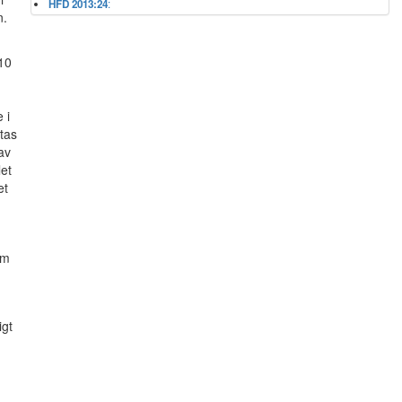
HFD 2013:24
:
n.
-10
 i
tas
av
et
et
om
igt