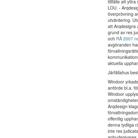
tillfälle att ytt
LOU. - Arqdesi
överprövning av 
utvärdering. U
att Arqdesigns 
grund av res ju
och
RÅ 2007 no
avgöranden har t
förvaltningsrätt
kommunikationspr
aktuella upphand
Järfällahus best
Windoor yrkade
anförde bl.a. fö
Windoor upplysn
omständigheten
Arqdesign klago
förvaltningsdom
offentlig uppha
denna tydliga rä
inte res judicat
anbudsgivares i