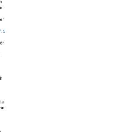
pp
om
er
. 5
för
u
ch
sta
 om
a