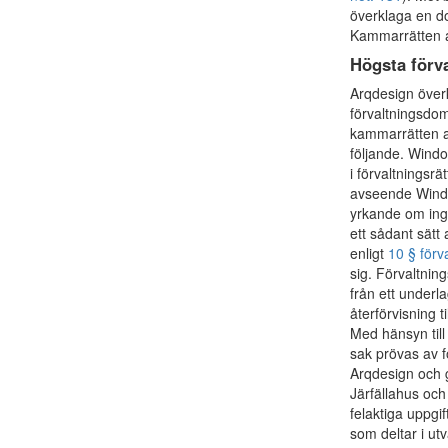
överklaga en d
Kammarrätten a
Högsta förv
Arqdesign över
förvaltningsdom
kammarrätten al
följande. Windo
i förvaltningsr
avseende Windo
yrkande om ing
ett sådant sät
enligt
10 § förv
sig. Förvaltnin
från ett underl
återförvisning t
Med hänsyn till
sak prövas av f
Arqdesign och 
Järfällahus oc
felaktiga uppgi
som deltar i ut