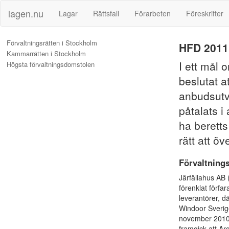
lagen.nu
Lagar
Rättsfall
Förarbeten
Föreskrifter
Förvaltningsrätten i Stockholm
HFD 2011
Kammarrätten i Stockholm
I ett mål 
Högsta förvaltningsdomstolen
beslutat a
anbudsutv
påtalats 
ha beretts
rätt att öv
Förvaltning
Järfällahus AB 
förenklat förfar
leverantörer, d
Windoor Sverige
november 2010 b
framgick att Ar