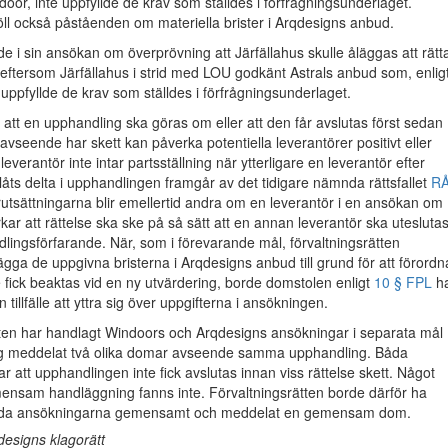
door, inte uppfyllde de krav som ställdes i förfrågningsunderlaget.
ll också påståenden om materiella brister i Arqdesigns anbud.
e i sin ansökan om överprövning att Järfällahus skulle åläggas att rätt
ftersom Järfällahus i strid med LOU godkänt Astrals anbud som, enlig
 uppfyllde de krav som ställdes i förfrågningsunderlaget.
 att en upphandling ska göras om eller att den får avslutas först sedan
 avseende har skett kan påverka potentiella leverantörer positivt eller
 leverantör inte intar partsställning när ytterligare en leverantör efter
llåts delta i upphandlingen framgår av det tidigare nämnda rättsfallet
R
rutsättningarna blir emellertid andra om en leverantör i en ansökan om
kar att rättelse ska ske på så sätt att en annan leverantör ska utesluta
dlingsförfarande. När, som i förevarande mål, förvaltningsrätten
ägga de uppgivna bristerna i Arqdesigns anbud till grund för att förordn
e fick beaktas vid en ny utvärdering, borde domstolen enligt
10 § FPL
h
 tillfälle att yttra sig över uppgifterna i ansökningen.
tten har handlagt Windoors och Arqdesigns ansökningar i separata mål
 meddelat två olika domar avseende samma upphandling. Båda
 att upphandlingen inte fick avslutas innan viss rättelse skett. Något
ensam handläggning fanns inte. Förvaltningsrätten borde därför ha
åda ansökningarna gemensamt och meddelat en gemensam dom.
esigns klagorätt