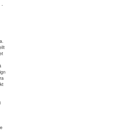
 -
a.
llt
et
å
ign
tra
kt
i
re