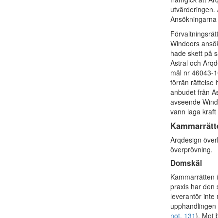
utvärderingen.
Ansökningarna 
Förvaltningsrät
Windoors ansöka
hade skett på s
Astral och Arq
mål nr 46043-1
förrän rättelse
anbudet från As
avseende Windo
vann laga kraft
Kammarrätt
Arqdesign över
överprövning.
Domskäl
Kammarrätten i
praxis har den
leverantör inte
upphandlingen f
not. 131
). Mot 