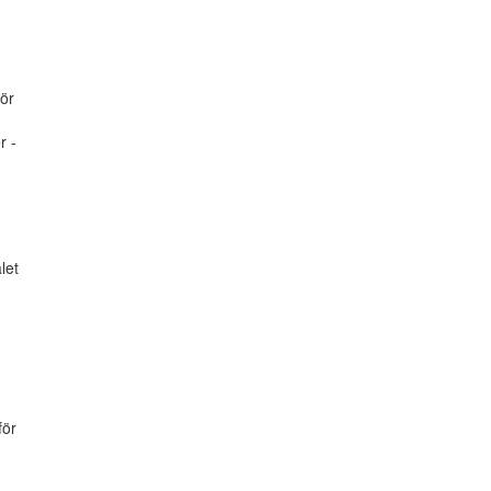
ör
r -
let
för