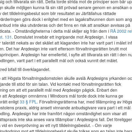
ra sig och tillvarata sin rätt. Detta torde strida mot de principer som bär u
gn skulle möjligen kunna få sin rätt prövad senare genom en ansökan 
det tilldelningsbeslut som blir resultatet av Järfällahus rättade
tvärderingen görs dock i enlighet med en lagakraftvunnen dom som ang
anbud inte ska utvärderas och det finns en risk att ansökan avvisas på
dicata. - Omständigheterna i detta mål skiljer sig från dem i
RÅ 2002 ref
t. 131
. Domslutet innebär ett ingripande mot Arqdesign. I vissa
alerätt nekats av det skälet att klaganden inte har varit part i målet in
en. Det har Arqdesign inte varit eftersom förvaltningsrätten brutit mot
incipen. Arqdesign har emellertid, i syfte att tillvarata sin rätt i den n
lingen, varit part i ett parallellt mål och också vunnit det målet.
red bifall till överklagandet.
 att Högsta förvaltningsdomstolen skulle avslå Arqdesigns yrkanden o
ljande till stöd för sin talan. Vid kontakt med förvaltningsrätten fick
ing om att ett parallellt mål med Arqdesign pågick. Enbart den
 att Arqdesign omnämns i Windoors mål torde dock inte kunna ge
rätt enligt
33 § FPL
. Förvaltningsrätterna har, med tillämpning av Hög
stolens praxis, aldrig ansett vinnande anbudsgivare vara part i ett mål
ndling. Arqdesign har inte framfört någon omständighet som visar att
ttspraxis inte ska anses vara tillämpbar i Arqdesigns fall. Det föreligger
a vid en överprövning av ett nytt tilldelningsbeslut. - Om varje
nvändning mot ett tilldelningsbeslut skulle tolkas som en talan inte bar