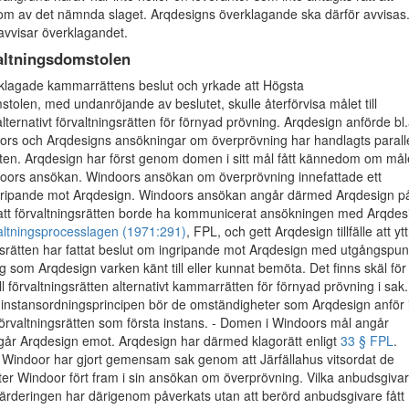
om av det nämnda slaget. Arqdesigns överklagande ska därför avvisas.
vvisar överklagandet.
altningsdomstolen
klagade kammarrättens beslut och yrkade att Högsta
stolen, med undanröjande av beslutet, skulle återförvisa målet till
ternativt förvaltningsrätten för förnyad prövning. Arqdesign anförde bl.
ors och Arqdesigns ansökningar om överprövning har handlagts paralle
ätten. Arqdesign har först genom domen i sitt mål fått kännedom om mål
ors ansökan. Windoors ansökan om överprövning innefattade ett
ripande mot Arqdesign. Windoors ansökan angår därmed Arqdesign p
t att förvaltningsrätten borde ha kommunicerat ansökningen med Arqdes
altningsprocesslagen (1971:291)
, FPL, och gett Arqdesign tillfälle att yt
gsrätten har fattat beslut om ingripande mot Arqdesign med utgångspun
ag som Arqdesign varken känt till eller kunnat bemöta. Det finns skäl för
ill förvaltningsrätten alternativt kammarrätten för förnyad prövning i sak.
 instansordningsprincipen bör de omständigheter som Arqdesign anför 
örvaltningsrätten som första instans. - Domen i Windoors mål angår
går Arqdesign emot. Arqdesign har därmed klagorätt enligt
33 § FPL
.
h Windoor har gjort gemensam sak genom att Järfällahus vitsordat de
fter Windoor fört fram i sin ansökan om överprövning. Vilka anbudsgiva
värderingen har därigenom påverkats utan att berörd anbudsgivare fått