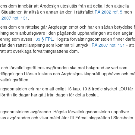
ens dom innebär att Arqdesign uteslutits från att delta i den aktuella
Situationen är alltså en annan än den i rättsfallet
RÅ 2002 ref. 5
men
 2007 not. 131
.
ttens dom om rättelse går Arqdesign emot och har en sådan betydelse f
llning som anbudsgivare i den pågående upphandlingen att den angår
mening som avses i
33 § FPL
. Högsta förvaltningsdomstolen finner därfö
rån den rättstillämpning som kommit till uttryck i
RÅ 2007 not. 131
- att
rätt att överklaga förvaltningsrättens dom.
och förvaltningsrättens avgöranden ska mot bakgrund av vad som
dläggningen i första instans och Arqdesigns klagorätt upphävas och må
örvaltningsrätten.
ingsdomstolen erinrar om att enligt 16 kap. 10 § tredje stycket LOU får
 förrän tio dagar har gått från dagen för detta beslut.
ningsdomstolens avgörande. Högsta förvaltningsdomstolen upphäver
as avgöranden och visar målet åter till Förvaltningsrätten i Stockholm 