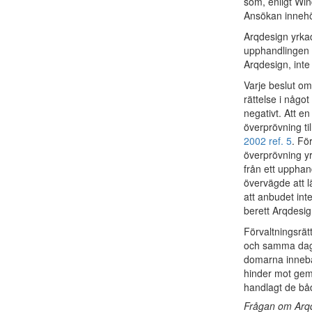
som, enligt Win
Ansökan innehö
Arqdesign yrkad
upphandlingen e
Arqdesign, inte
Varje beslut om
rättelse i något
negativt. Att en
överprövning ti
2002 ref. 5
. Fö
överprövning yr
från ett upphan
övervägde att l
att anbudet int
berett Arqdesign
Förvaltningsrä
och samma dag
domarna innebar
hinder mot gem
handlagt de b
Frågan om Arqd