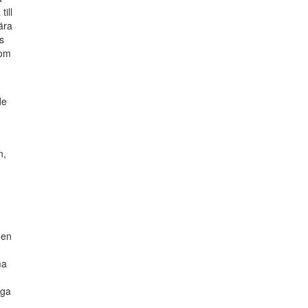
ill
ära
s
nom
de
n,
 en
ma
aga