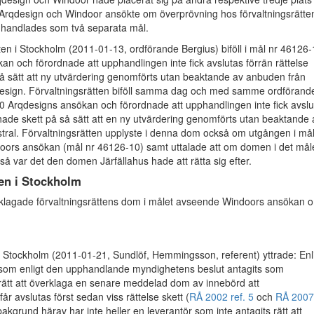
 Arqdesign och Windoor ansökte om överprövning hos förvaltningsrätte
handlades som två separata mål.
ten i Stockholm (2011-01-13, ordförande Bergius) biföll i mål nr 46126
n och förordnade att upphandlingen inte fick avslutas förrän rättelse
å sätt att ny utvärdering genomförts utan beaktande av anbuden från
design. Förvaltningsrätten biföll samma dag och med samme ordförande
0 Arqdesigns ansökan och förordnade att upphandlingen inte fick avslu
 hade skett på så sätt att en ny utvärdering genomförts utan beaktande 
tral. Förvaltningsrätten upplyste i denna dom också om utgången i mål
ors ansökan (mål nr 46126-10) samt uttalade att om domen i det mål
 så var det den domen Järfällahus hade att rätta sig efter.
en i Stockholm
klagade förvaltningsrättens dom i målet avseende Windoors ansökan 
 Stockholm (2011-01-21, Sundlöf, Hemmingsson, referent) yttrade: Enl
 som enligt den upphandlande myndighetens beslut antagits som
 rätt att överklaga en senare meddelad dom av innebörd att
år avslutas först sedan viss rättelse skett (
RÅ 2002 ref. 5
och
RÅ 2007
bakgrund härav har inte heller en leverantör som inte antagits rätt att