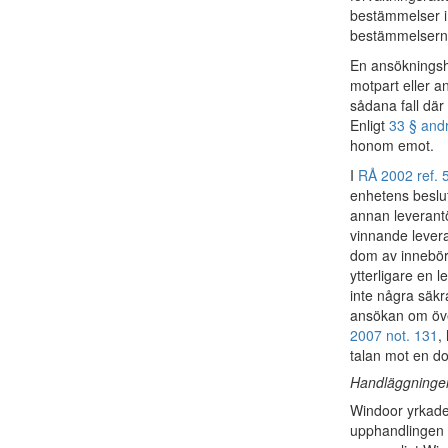
bestämmelser i
bestämmelserna 
En ansökningsh
motpart eller a
sådana fall där 
Enligt
33 § and
honom emot.
I
RÅ 2002 ref. 
enhetens beslut
annan leverant
vinnande levera
dom av innebörd
ytterligare en 
inte några säkra
ansökan om över
2007 not. 131
,
talan mot en do
Handläggningen
Windoor yrkade 
upphandlingen 