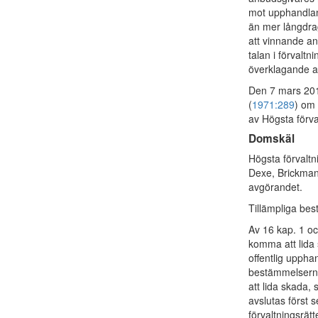
mot upphandlan
än mer långdra
att vinnande an
talan i förvalt
överklagande av
Den 7 mars 201
(
1971:289
) om 
av Högsta förva
Domskäl
Högsta förvaltn
Dexe, Brickman
avgörandet.
Tillämpliga be
Av 16 kap. 1 oc
komma att lida 
offentlig upph
bestämmelserna 
att lida skada,
avslutas först
förvaltningsrät