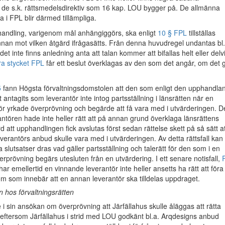
 de s.k. rättsmedelsdirektiv som 16 kap. LOU bygger på. De allmänna
i FPL blir därmed tillämpliga.
andling, varigenom mål anhängiggörs, ska enligt
10 § FPL
tillställas
nnan mot vilken åtgärd ifrågasätts. Från denna huvudregel undantas bl.
det inte finns anledning anta att talan kommer att bifallas helt eller delv
ra stycket FPL
får ett beslut överklagas av den som det angår, om det g
5
fann Högsta förvaltningsdomstolen att den som enligt den upphandla
 antagits som leverantör inte intog partsställning i länsrätten när en
ör yrkade överprövning och begärde att få vara med i utvärderingen. D
ntören hade inte heller rätt att på annan grund överklaga länsrättens
 att upphandlingen fick avslutas först sedan rättelse skett på så sätt at
leverantörs anbud skulle vara med i utvärderingen. Av detta rättsfall kan
 slutsatser dras vad gäller partsställning och talerätt för den som i en
prövning begärs utesluten från en utvärdering. I ett senare notisfall,
 har emellertid en vinnande leverantör inte heller ansetts ha rätt att föra
m som innebär att en annan leverantör ska tilldelas uppdraget.
 hos förvaltningsrätten
i sin ansökan om överprövning att Järfällahus skulle åläggas att rätta
eftersom Järfällahus i strid med LOU godkänt bl.a. Arqdesigns anbud