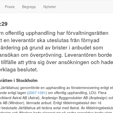
Praxis
Begrepp
Nyheter
:29
om offentlig upphandling har förvaltningsrätten
tt en leverantör ska uteslutas från förnyad
ärdering på grund av brister i anbudet som
i ansökan om överprövning. Leverantören borde
 tillfälle att yttra sig över ansökningen och had
erklaga beslutet.
srätten i Stockholm
(Järfällahus) genomförde en upphandling av fönsterrenovering enligt et
ande enligt lagen (
2007:1091
) om offentlig upphandling, LOU. Flera
äribland Astral AB (Astral), Arqdesign Byggprodukter AB (Arqdesign) oc
 AB (Windoor), lämnade anbud. Enligt tilldelningsbeslut den 16
eslutade Järfällahus att teckna avtal med Astral. Av tilldelningsbeslut
qdesign och Windoor hade placerat sig på andra respektive tredje plats 