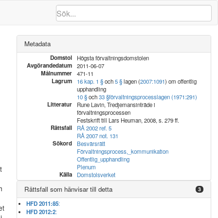
Metadata
Domstol
Högsta förvaltningsdomstolen
Avgörandedatum
2011-06-07
Målnummer
471-11
Lagrum
16 kap. 1 §
och
5 §
lagen (
2007:1091
) om offentlig
upphandling
10 §
och
33 §
förvaltningsprocesslagen (1971:291)
Litteratur
Rune Lavin, Tredjemansinträde i
förvaltningsprocessen
e
Festskrift till Lars Heuman, 2008, s. 279 ff.
Rättsfall
RÅ 2002 ref. 5
RÅ 2007 not. 131
Sökord
Besvärsrätt
Förvaltningsprocess,_kommunikation
Offentlig_upphandling
Plenum
t
Källa
Domstolsverket
h
Rättsfall som hänvisar till detta
3
HFD 2011:85
:
et
HFD 2012:2
:
i