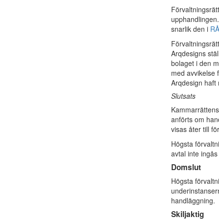
Förvaltningsrätt
upphandlingen. 
snarlik den i
RÅ
Förvaltningsrä
Arqdesigns stä
bolaget i den 
med avvikelse f
Arqdesign haft 
Slutsats
Kammarrättens 
anförts om han
visas åter till f
Högsta förvaltn
avtal inte ingås
Domslut
Högsta förvalt
underinstansern
handläggning.
Skiljaktig