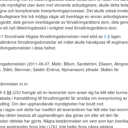
de myndighet utan även mot vinnande anbudsgivare, skulle detta leda t
gna och komplicerade överprövningsprocesser. Det skulle också inneb
budsgivare fick två möjliga vägar att överklaga en annan anbudsgivare
ningsrätt, dels genom överklagande av förvaltningsrättens dom, dels ge
 ett nytt tilldelningsbeslut i enlighet med förvaltningsrättens dom.
1 förordnade Högsta förvaltningsdomstolen med stöd av
5 §
lagen
allmänna förvaltningsdomstolar att målet skulle hänskjutas till avgöran
ltningsdomstolen i dess helhet.
ingsdomstolen (2011-06-07, Melin, Billum, Sandström, Eliason, Almgre
, Ståhl, Stenman, Saldén Enérus, Nymansson) yttrade: Skälen för
stämmelser m.m.
h 5 §§ LOU framgår att en leverantör som anser sig ha lidit eller kunna
skada i framställning till förvaltningsrätt får ansöka om överprövning av
andling. Om den upphandlande myndigheten har brutit mot
i lagen och detta har medfört att leverantören har lidit eller kan kom
 ska rätten besluta att upphandlingen ska göras om eller att den får
 sedan rättelse har gjorts. Några bestämmelser om vem som kan överkl
tens avgöranden finns inte i LOU. Inte heller finns några sådana