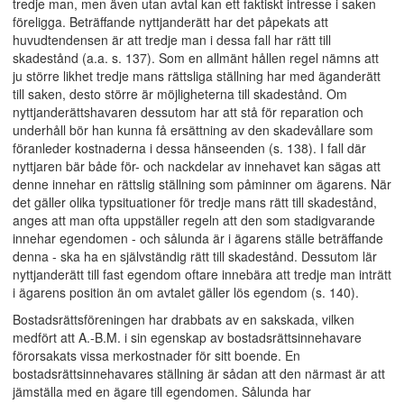
tredje man, men även utan avtal kan ett faktiskt intresse i saken
föreligga. Beträffande nyttjanderätt har det påpekats att
huvudtendensen är att tredje man i dessa fall har rätt till
skadestånd (a.a. s. 137). Som en allmänt hållen regel nämns att
ju större likhet tredje mans rättsliga ställning har med äganderätt
till saken, desto större är möjligheterna till skadestånd. Om
nyttjanderättshavaren dessutom har att stå för reparation och
underhåll bör han kunna få ersättning av den skadevållare som
föranleder kostnaderna i dessa hänseenden (s. 138). I fall där
nyttjaren bär både för- och nackdelar av innehavet kan sägas att
denne innehar en rättslig ställning som påminner om ägarens. När
det gäller olika typsituationer för tredje mans rätt till skadestånd,
anges att man ofta uppställer regeln att den som stadigvarande
innehar egendomen - och sålunda är i ägarens ställe beträffande
denna - ska ha en självständig rätt till skadestånd. Dessutom lär
nyttjanderätt till fast egendom oftare innebära att tredje man inträtt
i ägarens position än om avtalet gäller lös egendom (s. 140).
Bostadsrättsföreningen har drabbats av en sakskada, vilken
medfört att A.-B.M. i sin egenskap av bostadsrättsinnehavare
förorsakats vissa merkostnader för sitt boende. En
bostadsrättsinnehavares ställning är sådan att den närmast är att
jämställa med en ägare till egendomen. Sålunda har