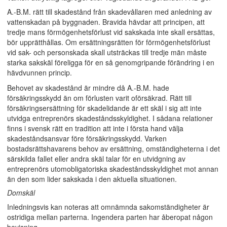
A.-B.M. rätt till skadestånd från skadevållaren med anledning av
vattenskadan på byggnaden. Bravida hävdar att principen, att
tredje mans förmögenhetsförlust vid sakskada inte skall ersättas,
bör upprätthållas. Om ersättningsrätten för förmögenhetsförlust
vid sak- och personskada skall utsträckas till tredje män måste
starka sakskäl föreligga för en så genomgripande förändring i en
hävdvunnen princip.
Behovet av skadestånd är mindre då A.-B.M. hade
försäkringsskydd än om förlusten varit oförsäkrad. Rätt till
försäkringsersättning för skadelidande är ett skäl i sig att inte
utvidga entreprenörs skadeståndsskyldighet. I sådana relationer
finns i svensk rätt en tradition att inte i första hand välja
skadeståndsansvar före försäkringsskydd. Varken
bostadsrättshavarens behov av ersättning, omständigheterna i det
särskilda fallet eller andra skäl talar för en utvidgning av
entreprenörs utomobligatoriska skadeståndsskyldighet mot annan
än den som lider sakskada i den aktuella situationen.
Domskäl
Inledningsvis kan noteras att omnämnda sakomständigheter är
ostridiga mellan parterna. Ingendera parten har åberopat någon