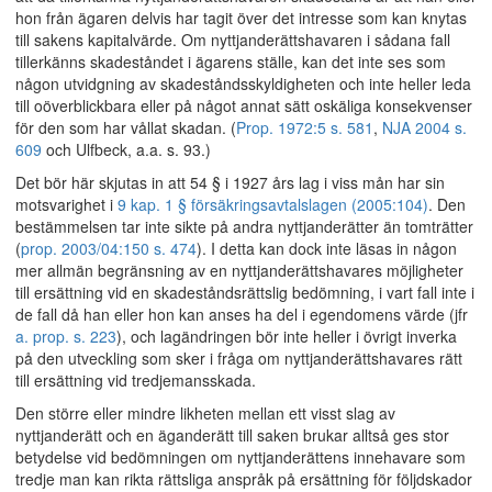
hon från ägaren delvis har tagit över det intresse som kan knytas
till sakens kapitalvärde. Om nyttjanderättshavaren i sådana fall
tillerkänns skadeståndet i ägarens ställe, kan det inte ses som
någon utvidgning av skadeståndsskyldigheten och inte heller leda
till oöverblickbara eller på något annat sätt oskäliga konsekvenser
för den som har vållat skadan. (
Prop. 1972:5 s. 581
,
NJA 2004 s.
609
och Ulfbeck, a.a. s. 93.)
Det bör här skjutas in att 54 § i 1927 års lag i viss mån har sin
motsvarighet i
9 kap. 1 § försäkringsavtalslagen (2005:104)
. Den
bestämmelsen tar inte sikte på andra nyttjanderätter än tomträtter
(
prop. 2003/04:150 s. 474
). I detta kan dock inte läsas in någon
mer allmän begränsning av en nyttjanderättshavares möjligheter
till ersättning vid en skadeståndsrättslig bedömning, i vart fall inte i
de fall då han eller hon kan anses ha del i egendomens värde (jfr
a. prop. s. 223
), och lagändringen bör inte heller i övrigt inverka
på den utveckling som sker i fråga om nyttjanderättshavares rätt
till ersättning vid tredjemansskada.
Den större eller mindre likheten mellan ett visst slag av
nyttjanderätt och en äganderätt till saken brukar alltså ges stor
betydelse vid bedömningen om nyttjanderättens innehavare som
tredje man kan rikta rättsliga anspråk på ersättning för följdskador