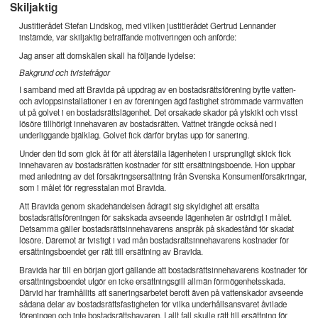
Skiljaktig
Justitierådet Stefan Lindskog, med vilken justitierådet Gertrud Lennander
instämde, var skiljaktig beträffande motiveringen och anförde:
Jag anser att domskälen skall ha följande lydelse:
Bakgrund och tvistefrågor
I samband med att Bravida på uppdrag av en bostadsrättsförening bytte vatten-
och avloppsinstallationer i en av föreningen ägd fastighet strömmade varmvatten
ut på golvet i en bostadsrättslägenhet. Det orsakade skador på ytskikt och visst
lösöre tillhörigt innehavaren av bostadsrätten. Vattnet trängde också ned i
underliggande bjälklag. Golvet fick därför brytas upp för sanering.
Under den tid som gick åt för att återställa lägenheten i ursprungligt skick fick
innehavaren av bostadsrätten kostnader för sitt ersättningsboende. Hon uppbar
med anledning av det försäkringsersättning från Svenska Konsumentförsäkringar,
som i målet för regresstalan mot Bravida.
Att Bravida genom skadehändelsen ådragit sig skyldighet att ersätta
bostadsrättsföreningen för sakskada avseende lägenheten är ostridigt i målet.
Detsamma gäller bostadsrättsinnehavarens anspråk på skadestånd för skadat
lösöre. Däremot är tvistigt i vad mån bostadsrättsinnehavarens kostnader för
ersättningsboendet ger rätt till ersättning av Bravida.
Bravida har till en början gjort gällande att bostadsrättsinnehavarens kostnader för
ersättningsboendet utgör en icke ersättningsgill allmän förmögenhetsskada.
Därvid har framhållits att saneringsarbetet berott även på vattenskador avseende
sådana delar av bostadsrättsfastigheten för vilka underhållsansvaret åvilade
föreningen och inte bostadsrättshavaren. I allt fall skulle rätt till ersättning för