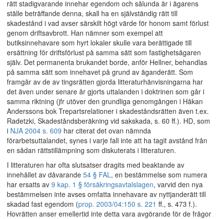
rätt stadigvarande innehar egendom och sålunda är i ägarens
ställe beträffande denna, skall ha en självständig rätt till
skadestånd i vad avser särskilt högt värde för honom samt förlust
genom driftsavbrott. Han nämner som exempel att
butiksinnehavare som hyrt lokaler skulle vara berättigade till
ersättning för driftsförlust på samma sätt som fastighetsägaren
själv. Det permanenta brukandet borde, anför Hellner, behandlas
på samma sätt som innehavet på grund av äganderätt. Som
framgår av de av tingsrätten gjorda litteraturhänvisningarna har
det även under senare år gjorts uttalanden i doktrinen som går i
samma riktning (jfr utöver den grundliga genomgången i Håkan
Anderssons bok Trepartsrelationer i skadeståndsrätten även t.ex.
Radetzki, Skadeståndsberäkning vid sakskada, s. 60 ff.). HD, som
i
NJA 2004 s. 609
har citerat det ovan nämnda
förarbetsuttalandet, synes i varje fall inte att ha tagit avstånd från
en sådan rättstillämpning som diskuterats i litteraturen.
I litteraturen har ofta slutsatser dragits med beaktande av
innehållet av dåvarande
54 § FAL
, en bestämmelse som numera
har ersatts av
9 kap. 1 § försäkringsavtalslagen
, varvid den nya
bestämmelsen inte avses omfatta innehavare av nyttjanderätt till
skadad fast egendom (
prop. 2003/04:150 s. 221
ff., s. 473 f.).
Hovrätten anser emellertid inte detta vara avgörande för de frågor