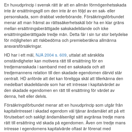
En huvudprincip i svensk rätt är att en allmän förmögenhetsskada
inte är ersättningsgill om den inte är en följd av en sak- eller
personskada, som drabbat vederbörande. Försäkringsförbundet
menar att man främst av rättssäkerhetsskäl bör ha en klar gräns
mellan ersättningsberättigade sakskadelidande och icke
ersättningsberättigade tredje män. Detta får i sin tur stor betydelse
för möjligheten att riskbedöma och premieberäkna allmänna
ansvarsförsäkringar.
HD har i ett mål,
NJA 2004 s. 609
, uttalat att särskilda
omständigheter kan motivera rätt till ersättning för en
tredjemansskada i samband med en sakskada och att
tredjemannens relation till den skadade egendomen därvid står
centralt. HD anförde att det kan föreligga skäl att tillerkänna den
medelbart skadelidande som har ett intresse i kapitalvärdet av
den skadade egendomen en rätt till ersättning för värdet av
denna, helt eller delvis.
Försäkringsförbundet menar att en huvudprincip som utgår från
kapitalintresset i skadad egendom väl tjänar ändamålet att på ett
förutsebart och sakligt ändamålsenligt sätt avgränsa tredje mans
rätt till ersättning vid skada på egendomen. Även om tredje mans
intresse i egendomens kapitalvärde oftast är förenat med