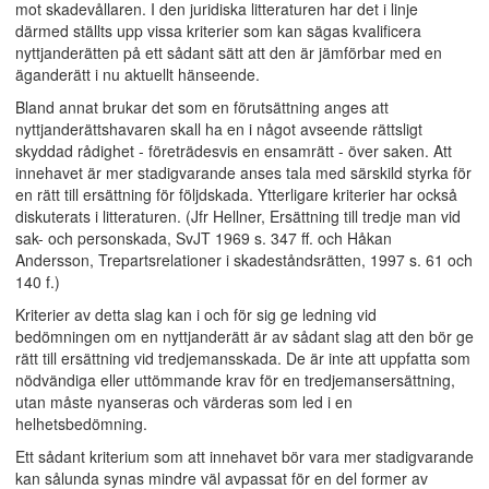
mot skadevållaren. I den juridiska litteraturen har det i linje
därmed ställts upp vissa kriterier som kan sägas kvalificera
nyttjanderätten på ett sådant sätt att den är jämförbar med en
äganderätt i nu aktuellt hänseende.
Bland annat brukar det som en förutsättning anges att
nyttjanderättshavaren skall ha en i något avseende rättsligt
skyddad rådighet - företrädesvis en ensamrätt - över saken. Att
innehavet är mer stadigvarande anses tala med särskild styrka för
en rätt till ersättning för följdskada. Ytterligare kriterier har också
diskuterats i litteraturen. (Jfr Hellner, Ersättning till tredje man vid
sak- och personskada, SvJT 1969 s. 347 ff. och Håkan
Andersson, Trepartsrelationer i skadeståndsrätten, 1997 s. 61 och
140 f.)
Kriterier av detta slag kan i och för sig ge ledning vid
bedömningen om en nyttjanderätt är av sådant slag att den bör ge
rätt till ersättning vid tredjemansskada. De är inte att uppfatta som
nödvändiga eller uttömmande krav för en tredjemansersättning,
utan måste nyanseras och värderas som led i en
helhetsbedömning.
Ett sådant kriterium som att innehavet bör vara mer stadigvarande
kan sålunda synas mindre väl avpassat för en del former av