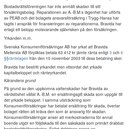
Bostadsrättsföreningen har inte anmält skadan till sitt
försäkringsbolag. Reparationen av A.-B.M:s lägenhet har utförts
av PEAB och det bolagets ansvarsförsäkring i Trygg-Hansa har
tagits i anspråk för finansieringen av reparationerna. Bravida har
erlagt ett belopp motsvarande självrisken på den försäkringen.
Yrkanden m.m.
Svenska Konsumentförsäkringar AB har yrkat att Bravida
Mellersta AB förpliktas betala 63 412 kr jämte ränta enligt
3
och
6
§§
räntelagen
från den 10 november 2003 till dess betalning sker.
Bravida har bestritt yrkandet men vitsordat det yrkade
kapitalbeloppet och ränteyrkandet.
Kärandens grund
På grund av den uppkomna vattenskadan har Bravida av
vårdslöshet vållat A.-B.M. en ersättningsgill skada som uppgår till
det yrkade beloppet. I samma utsträckning som
Konsumentförsäkringar har betalat ersättning för skada, övertar
bolaget rätten att kräva den som är ansvarig för skadan.
Konsumentförsäkringar anser att merkostnaderna för annat
boende utgör en följdskada till den sakskada som primärt drabbat
bostadsrättslägenheten. Enligt doktrinen anses en