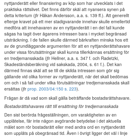
nyttjanderätt eller finansiering av köp som har utvecklats i det
praktiska rättslivet. Det finns därför skäl att nyansera synen på
detta kriterium (jfr Håkan Andersson, a.a. s. 139 ff.). Att generellt
efterge kravet på ett mer stadigvarande innehav skulle emellertid
medföra att innehavaren av en nyttjanderätt i en del fall kunde
sägas ha tagit över ägarens intressen bara i mycket begränsad
utsträckning. I de fallen skulle därmed bärkraften minska hos ett
av de grundläggande argumenten för att en nyttjanderättshavare
under vissa förutsättningar skall kunna tillerkännas ersättning för
en tredjemansskada (jfr Hellner, a.a. s. 347 f. och Radetzki,
Skadeståndsberäkning vid sakskada, 2004, s. 61 f.). Det kan
därmed finnas skäl att se till de skilda intressen som gör sig
gällande vid olika former av nyttjanderätt, när det skall bedömas
om och i så fall under vilka förutsättningar tredjemansskada skall
ersättas (jfr
prop. 2003/04:150 s. 223
).
Frågan är då vad som skall gälla beträffande bostadsrättshavare.
Bostadsrättshavares rätt till ersättning för tredjemansskada
Den sist berörda frågeställningen, om varaktigheten av en
upplåtelse, får inte någon avgörande betydelse i det aktuella
målet som rör bostadsrätt eller med andra ord en nyttjanderätt
som upplåts på obegränsad tid. Även i övrigt ligger det väl i linje