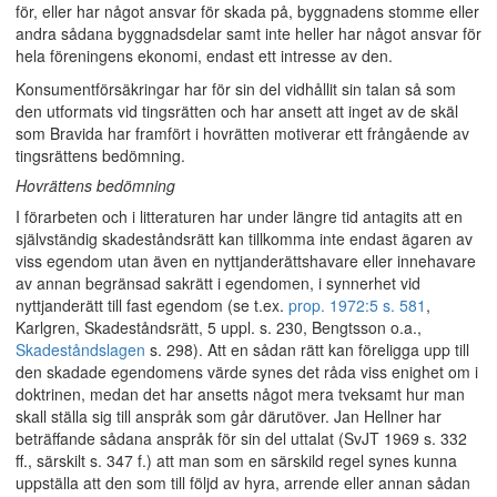
för, eller har något ansvar för skada på, byggnadens stomme eller
andra sådana byggnadsdelar samt inte heller har något ansvar för
hela föreningens ekonomi, endast ett intresse av den.
Konsumentförsäkringar har för sin del vidhållit sin talan så som
den utformats vid tingsrätten och har ansett att inget av de skäl
som Bravida har framfört i hovrätten motiverar ett frångående av
tingsrättens bedömning.
Hovrättens bedömning
I förarbeten och i litteraturen har under längre tid antagits att en
självständig skadeståndsrätt kan tillkomma inte endast ägaren av
viss egendom utan även en nyttjanderättshavare eller innehavare
av annan begränsad sakrätt i egendomen, i synnerhet vid
nyttjanderätt till fast egendom (se t.ex.
prop. 1972:5 s. 581
,
Karlgren, Skadeståndsrätt, 5 uppl. s. 230, Bengtsson o.a.,
Skadeståndslagen
s. 298). Att en sådan rätt kan föreligga upp till
den skadade egendomens värde synes det råda viss enighet om i
doktrinen, medan det har ansetts något mera tveksamt hur man
skall ställa sig till anspråk som går därutöver. Jan Hellner har
beträffande sådana anspråk för sin del uttalat (SvJT 1969 s. 332
ff., särskilt s. 347 f.) att man som en särskild regel synes kunna
uppställa att den som till följd av hyra, arrende eller annan sådan