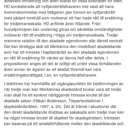
avsevärd omfattning och även svarat för vissa kostnader för bilen.
HD konstaterade att nyttjanderättshavaren inte visat att hans
överenskommelse med bilägaren gav honom en nyttjanderätt
med sådant innehåll som motiverar att han hade rätt till ersättning
för tredjemansskada. HD anförde även följande. Från
huvudprincipen kan undantag göras om särskilda omständigheter
motiverar rätt till ersättning i fråga om tredjemansskada. Tredje
mannens relation till den skadade egendomen står därvid centralt.
Det kan föreligga skäl att tillerkänna den medelbart skadelidande
som har ett intresse i kapitalvärdet av den skadade egendomen
en rätt till ersättning för värdet av denna helt eller delvis. I
propositionen anges att det är tydligt att under vissa förhållanden
även annan än ägaren av ett skadat föremål kan vara
ersättningsberättigad, t.ex. en nyttjanderättshavare.
I doktrinen har framhållits att utgångspunkten för bedömningen av
när tredje man kan tillerkännas skadestånd brukar vara att tredje
man skall ha ett konkret närliggande intresse knutet till den
skadade saken (Håkan Andersson, Trepartsrelationer i
skadeståndsrätten, 1997, s. 20). Det är främst i situationer där
den direkt skadelidande drabbas av sakskada som tredje man kan
ha något intresse knutet till objektet för skadegörelsen. Intresset
kan baseras på ett avtalsförhållande mellan den skadelidande och