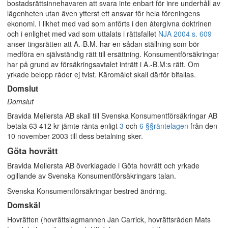
bostadsrättsinnehavaren att svara inte enbart för inre underhåll av
lägenheten utan även ytterst ett ansvar för hela föreningens
ekonomi. I likhet med vad som anförts i den återgivna doktrinen
och i enlighet med vad som uttalats i rättsfallet
NJA 2004 s. 609
anser tingsrätten att A.-B.M. har en sådan ställning som bör
medföra en självständig rätt till ersättning. Konsumentförsäkringar
har på grund av försäkringsavtalet inträtt i A.-B.M:s rätt. Om
yrkade belopp råder ej tvist. Käromålet skall därför bifallas.
Domslut
Domslut
Bravida Mellersta AB skall till Svenska Konsumentförsäkringar AB
betala 63 412 kr jämte ränta enligt
3
och
6 §§
räntelagen
från den
10 november 2003 till dess betalning sker.
Göta hovrätt
Bravida Mellersta AB överklagade i Göta hovrätt och yrkade
ogillande av Svenska Konsumentförsäkringars talan.
Svenska Konsumentförsäkringar bestred ändring.
Domskäl
Hovrätten (hovrättslagmannen Jan Carrick, hovrättsråden Mats