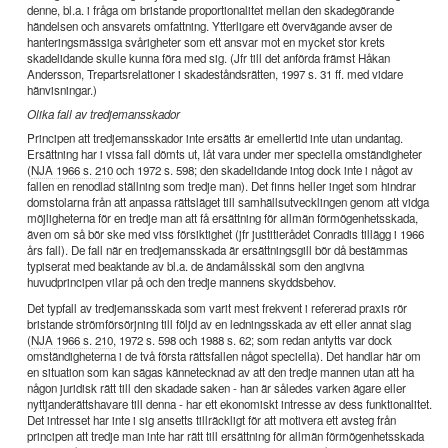
denne, bl.a. i fråga om bristande proportionalitet mellan den skadegörande
händelsen och ansvarets omfattning. Ytterligare ett övervägande avser de
hanteringsmässiga svårigheter som ett ansvar mot en mycket stor krets
skadelidande skulle kunna föra med sig. (Jfr till det anförda främst Håkan
Andersson, Trepartsrelationer i skadeståndsrätten, 1997 s. 31 ff. med vidare
hänvisningar.)
Olika fall av tredjemansskador
Principen att tredjemansskador inte ersätts är emellertid inte utan undantag.
Ersättning har i vissa fall dömts ut, låt vara under mer speciella omständigheter
(
NJA 1966 s. 210
och 1972 s. 598; den skadelidande intog dock inte i något av
fallen en renodlad ställning som tredje man). Det finns heller inget som hindrar
domstolarna från att anpassa rättsläget till samhällsutvecklingen genom att vidga
möjligheterna för en tredje man att få ersättning för allmän förmögenhetsskada,
även om så bör ske med viss försiktighet (jfr justitierådet Conradis tillägg i 1966
års fall). De fall när en tredjemansskada är ersättningsgill bör då bestämmas
typiserat med beaktande av bl.a. de ändamålsskäl som den angivna
huvudprincipen vilar på och den tredje mannens skyddsbehov.
Det typfall av tredjemansskada som varit mest frekvent i refererad praxis rör
bristande strömförsörjning till följd av en ledningsskada av ett eller annat slag
(
NJA 1966 s. 210
, 1972 s. 598 och 1988 s. 62; som redan antytts var dock
omständigheterna i de två första rättsfallen något speciella). Det handlar här om
en situation som kan sägas kännetecknad av att den tredje mannen utan att ha
någon juridisk rätt till den skadade saken - han är således varken ägare eller
nyttjanderättshavare till denna - har ett ekonomiskt intresse av dess funktionalitet.
Det intresset har inte i sig ansetts tillräckligt för att motivera ett avsteg från
principen att tredje man inte har rätt till ersättning för allmän förmögenhetsskada