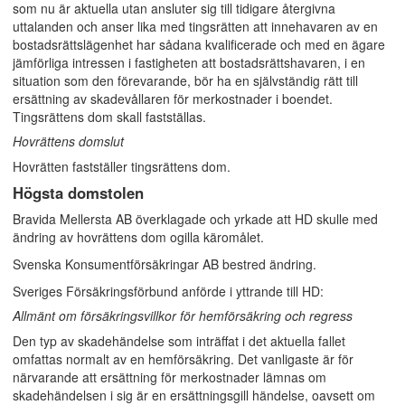
som nu är aktuella utan ansluter sig till tidigare återgivna
uttalanden och anser lika med tingsrätten att innehavaren av en
bostadsrättslägenhet har sådana kvalificerade och med en ägare
jämförliga intressen i fastigheten att bostadsrättshavaren, i en
situation som den förevarande, bör ha en självständig rätt till
ersättning av skadevållaren för merkostnader i boendet.
Tingsrättens dom skall fastställas.
Hovrättens domslut
Hovrätten fastställer tingsrättens dom.
Högsta domstolen
Bravida Mellersta AB överklagade och yrkade att HD skulle med
ändring av hovrättens dom ogilla käromålet.
Svenska Konsumentförsäkringar AB bestred ändring.
Sveriges Försäkringsförbund anförde i yttrande till HD:
Allmänt om försäkringsvillkor för hemförsäkring och regress
Den typ av skadehändelse som inträffat i det aktuella fallet
omfattas normalt av en hemförsäkring. Det vanligaste är för
närvarande att ersättning för merkostnader lämnas om
skadehändelsen i sig är en ersättningsgill händelse, oavsett om