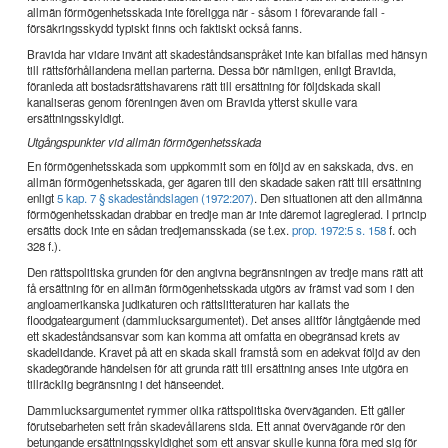
allmän förmögenhetsskada inte föreligga när - såsom i förevarande fall -
försäkringsskydd typiskt finns och faktiskt också fanns.
Bravida har vidare invänt att skadeståndsanspråket inte kan bifallas med hänsyn
till rättsförhållandena mellan parterna. Dessa bör nämligen, enligt Bravida,
föranleda att bostadsrättshavarens rätt till ersättning för följdskada skall
kanaliseras genom föreningen även om Bravida ytterst skulle vara
ersättningsskyldigt.
Utgångspunkter vid allmän förmögenhetsskada
En förmögenhetsskada som uppkommit som en följd av en sakskada, dvs. en
allmän förmögenhetsskada, ger ägaren till den skadade saken rätt till ersättning
enligt
5 kap. 7 § skadeståndslagen (1972:207)
. Den situationen att den allmänna
förmögenhetsskadan drabbar en tredje man är inte däremot lagreglerad. I princip
ersätts dock inte en sådan tredjemansskada (se t.ex.
prop. 1972:5 s. 158
f. och
328 f.).
Den rättspolitiska grunden för den angivna begränsningen av tredje mans rätt att
få ersättning för en allmän förmögenhetsskada utgörs av främst vad som i den
angloamerikanska judikaturen och rättslitteraturen har kallats the
floodgateargument (dammlucksargumentet). Det anses alltför långtgående med
ett skadeståndsansvar som kan komma att omfatta en obegränsad krets av
skadelidande. Kravet på att en skada skall framstå som en adekvat följd av den
skadegörande händelsen för att grunda rätt till ersättning anses inte utgöra en
tillräcklig begränsning i det hänseendet.
Dammlucksargumentet rymmer olika rättspolitiska överväganden. Ett gäller
förutsebarheten sett från skadevållarens sida. Ett annat övervägande rör den
betungande ersättningsskyldighet som ett ansvar skulle kunna föra med sig för