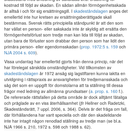
kostnad till följd av skadan. En sådan allmän förmögenhetsskada
är alltså i och för sig ersättningsgill. I
skadeståndslagen
anges det
emellertid inte hur kretsen av ersättningsberättigade skall
bestämmas. Svensk rätts principiella ståndpunkt är att den som
har vållat en person- eller sakskada inte är skyldig att ersätta den
förmögenhetsförlust som tredje man kan lida till följd av skadan,
utan bara de förluster som drabbar den person som har lidit den
primära person- eller egendomsskadan (
prop. 1972:5 s. 159
och
NJA 2004 s. 609
).
Vissa undantag har emellertid gjorts från denna princip, när det
har förelegat särskilda omständigheter. Vid tillkomsten av
skadeståndslagen
år 1972 ansåg sig lagstiftaren kunna iaktta en
utvidgning i rättspraxis av ansvarigheten för tredjemansskada och
såg det som en uppgift för domstolarna att ta ställning till dessa
frågor med ledning av allmänna grundsatser (
a. prop. s. 160
f.).
De refererade rättsfallen på detta område är dock alltjämt fåtaliga
och präglade av en viss återhållsamhet (jfr Hellner och Radetzki,
Skadeståndsrätt, 7 uppl. 2006, s. 364). Delvis är det fråga om fall,
där förhållandena har varit speciella och där den skadelidande
inte har intagit någon renodlad ställning av tredje man (se bl.a.
NJA 1966 s. 210
, 1972 s. 598 och 1988 s. 62).