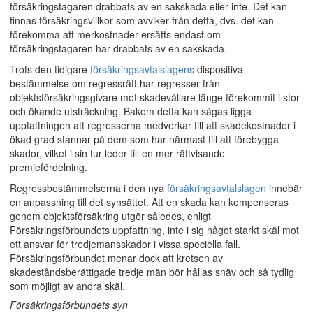
försäkringstagaren drabbats av en sakskada eller inte. Det kan
finnas försäkringsvillkor som avviker från detta, dvs. det kan
förekomma att merkostnader ersätts endast om
försäkringstagaren har drabbats av en sakskada.
Trots den tidigare
försäkringsavtalslagens
dispositiva
bestämmelse om regressrätt har regresser från
objektsförsäkringsgivare mot skadevållare länge förekommit i stor
och ökande utsträckning. Bakom detta kan sägas ligga
uppfattningen att regresserna medverkar till att skadekostnader i
ökad grad stannar på dem som har närmast till att förebygga
skador, vilket i sin tur leder till en mer rättvisande
premiefördelning.
Regressbestämmelserna i den nya
försäkringsavtalslagen
innebär
en anpassning till det synsättet. Att en skada kan kompenseras
genom objektsförsäkring utgör således, enligt
Försäkringsförbundets uppfattning, inte i sig något starkt skäl mot
ett ansvar för tredjemansskador i vissa speciella fall.
Försäkringsförbundet menar dock att kretsen av
skadeståndsberättigade tredje män bör hållas snäv och så tydlig
som möjligt av andra skäl.
Försäkringsförbundets syn