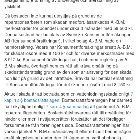
avlägsnas före torkning av underlaget och återställning av
ytskiktet.
Då bostaden inte kunnat utnyttjas på grund av de
reparationsarbeten som skadan medfört, åsamkades A.-B.M.
merkostnader för boendet under cirka 3 månader med 59 500 kr.
Denna kostnad har betalats av Svenska Konsumentförsäkringar
AB (Konsumentförsäkringar), i vilket bolag A.-B.M. hade en
hemförsäkring. Vidare har Konsumentförsäkringar ersatt A.-B.M.
för skadat lösöre med 8 150 kr och för diverse merkostnader med
3 912 kr. Konsumentförsäkringar har, i och med reglering av A.-
B.M:s skada, övertagit hennes rätt att kräva ersättning på
skadeståndsrättslig grund av den som är ansvarig för den skada
hon lidit på grund av det inträffade. Bravida har betalat ersättning
till Konsumentförsäkringar för det skadade lösöret med 8 150 kr.
Aktuell skada är att betrakta som en vattenledningsskada enligt
7
kap. 12 § bostadsrättslagen
. Bostadsrättsföreningen har därmed
haft skyldighet enligt
7 kap. 4 § samma lag
att gentemot A.-B.M.
reparera lägenheten. Bostadsrättshavarens rätt till ersättning för
hinder eller men i nyttjanderätten förutsätter att det föreligger
försummelse från föreningens sida. Bostadsrättsföreningen har
varken jämkat A.-B.M:s månadsavgift eller erbjudit henne någon
ersättningsbostad under den tid lägenheten varit obeboelig.