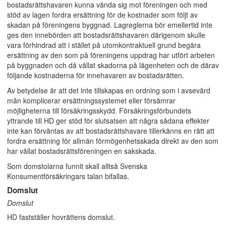
bostadsrättshavaren kunna vända sig mot föreningen och med
stöd av lagen fordra ersättning för de kostnader som följt av
skadan på föreningens byggnad. Lagreglerna bör emellertid inte
ges den innebörden att bostadsrättshavaren därigenom skulle
vara förhindrad att i stället på utomkontraktuell grund begära
ersättning av den som på föreningens uppdrag har utfört arbeten
på byggnaden och då vållat skadorna på lägenheten och de därav
följande kostnaderna för innehavaren av bostadsrätten.
Av betydelse är att det inte tillskapas en ordning som i avsevärd
mån komplicerar ersättningssystemet eller försämrar
möjligheterna till försäkringsskydd. Försäkringsförbundets
yttrande till HD ger stöd för slutsatsen att några sådana effekter
inte kan förväntas av att bostadsrättshavare tillerkänns en rätt att
fordra ersättning för allmän förmögenhetsskada direkt av den som
har vållat bostadsrättsföreningen en sakskada.
Som domstolarna funnit skall alltså Svenska
Konsumentförsäkringars talan bifallas.
Domslut
Domslut
HD fastställer hovrättens domslut.