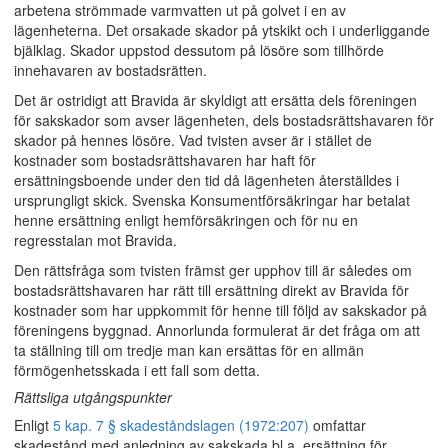
arbetena strömmade varmvatten ut på golvet i en av
lägenheterna. Det orsakade skador på ytskikt och i underliggande
bjälklag. Skador uppstod dessutom på lösöre som tillhörde
innehavaren av bostadsrätten.
Det är ostridigt att Bravida är skyldigt att ersätta dels föreningen
för sakskador som avser lägenheten, dels bostadsrättshavaren för
skador på hennes lösöre. Vad tvisten avser är i stället de
kostnader som bostadsrättshavaren har haft för
ersättningsboende under den tid då lägenheten återställdes i
ursprungligt skick. Svenska Konsumentförsäkringar har betalat
henne ersättning enligt hemförsäkringen och för nu en
regresstalan mot Bravida.
Den rättsfråga som tvisten främst ger upphov till är således om
bostadsrättshavaren har rätt till ersättning direkt av Bravida för
kostnader som har uppkommit för henne till följd av sakskador på
föreningens byggnad. Annorlunda formulerat är det fråga om att
ta ställning till om tredje man kan ersättas för en allmän
förmögenhetsskada i ett fall som detta.
Rättsliga utgångspunkter
Enligt
5 kap. 7 § skadeståndslagen (1972:207)
omfattar
skadestånd med anledning av sakskada bl.a. ersättning för