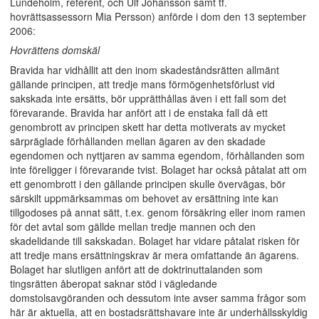
Lundeholm, referent, och Ulf Johansson samt tf.
hovrättsassessorn Mia Persson) anförde i dom den 13 september
2006:
Hovrättens domskäl
Bravida har vidhållit att den inom skadeståndsrätten allmänt
gällande principen, att tredje mans förmögenhetsförlust vid
sakskada inte ersätts, bör upprätthållas även i ett fall som det
förevarande. Bravida har anfört att i de enstaka fall då ett
genombrott av principen skett har detta motiverats av mycket
särpräglade förhållanden mellan ägaren av den skadade
egendomen och nyttjaren av samma egendom, förhållanden som
inte föreligger i förevarande tvist. Bolaget har också påtalat att om
ett genombrott i den gällande principen skulle övervägas, bör
särskilt uppmärksammas om behovet av ersättning inte kan
tillgodoses på annat sätt, t.ex. genom försäkring eller inom ramen
för det avtal som gällde mellan tredje mannen och den
skadelidande till sakskadan. Bolaget har vidare påtalat risken för
att tredje mans ersättningskrav är mera omfattande än ägarens.
Bolaget har slutligen anfört att de doktrinuttalanden som
tingsrätten åberopat saknar stöd i vägledande
domstolsavgöranden och dessutom inte avser samma frågor som
här är aktuella, att en bostadsrättshavare inte är underhållsskyldig