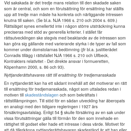
Vid sakskada är det tredje mans relation till den skadade saken
som är central, och som en förutsättning för ersättning har ställts
upp att tredje man måste ha konkreta och närliggande intressen
knutna till saken. (Se bl.a.
NJA 1966 s. 210
och 2004 s. 609.)
Rättsläget synes emellertid inte i någon större utsträckning kunna
preciseras med stöd av generella kriterier. I stället får
rättsutvecklingen ske stegvis med beaktande av de intressen som
kan göra sig gällande med varierande styrka i de typer av fall som
kommer under domstolarnas bedömning (jfr bl.a. justitierådet
Conradis tillägg i rättsfallet
NJA 1966 s. 210
och Ulfbeck,
Kontrakters relativitet - Det direkte ansvar i formueretten,
Köpenhamn 2000, s. 86 och 93).
Nyttjanderättshavares rätt till ersättning för tredjemansskada
En nyttjanderätt kan ha ett sådant innehåll att det motiverar en rätt
till ersättning för tredjemansskada, något som uttalades redan i
motiven till
skadeståndslagen
och som bekräftats i
rättstillämpningen. Till stöd för en sådan utveckling har åberopats
en analogi med den tidigare regleringen i 1927 års
försäkringsavtalslag. Enligt 54 § skulle försäkring av en sak under
vissa förutsättningar gälla till förmån för den som innehade en
rättighet till godset eller hade ett intresse i dess värde. Motivet för
att då tillerkänna nyttjanderättshavaren skadestånd är att han eller