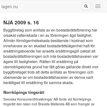
lagen.nu
Toggl
naviga
NJA 2009 s. 16
Byggföretag som anlitats av en bostadsrättsförening har
orsakat vattenskada i en av föreningen ägd fastighet.
Allmän förmögenhetsskada bestående i kostnad som
innehavare av en skadad bostadsrättslägenhet haft för
ersättningsboende har ansetts ersättningsgill oaktat att
bostadsrättsföreningen och inte bostadsrättshavaren var
ägare till fastigheten. Rätten till ersättning på
utomobligatorisk grund har fått göras gällande direkt mot
byggföretaget trots att detta anlitats av föreningen och
oberoende av om bostadsrättshavaren av denna varit
berättigad till ersättning för samma skada.
Norrköpings tingsrätt
Svenska Konsumentförsäkringar AB förde vid Norrköpings
tingsrätt den talan mot Bravida Mellersta AB som framgår av