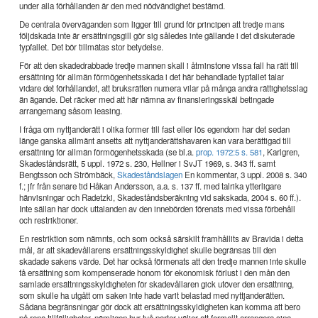
under alla förhållanden är den med nödvändighet bestämd.
De centrala överväganden som ligger till grund för principen att tredje mans
följdskada inte är ersättningsgill gör sig således inte gällande i det diskuterade
typfallet. Det bör tillmätas stor betydelse.
För att den skadedrabbade tredje mannen skall i åtminstone vissa fall ha rätt till
ersättning för allmän förmögenhetsskada i det här behandlade typfallet talar
vidare det förhållandet, att bruksrätten numera vilar på många andra rättighetsslag
än ägande. Det räcker med att här nämna av finansieringsskäl betingade
arrangemang såsom leasing.
I fråga om nyttjanderätt i olika former till fast eller lös egendom har det sedan
länge ganska allmänt ansetts att nyttjanderättshavaren kan vara berättigad till
ersättning för allmän förmögenhetsskada (se bl.a.
prop. 1972:5 s. 581
, Karlgren,
Skadeståndsrätt, 5 uppl. 1972 s. 230, Hellner i SvJT 1969, s. 343 ff. samt
Bengtsson och Strömbäck,
Skadeståndslagen
En kommentar, 3 uppl. 2008 s. 340
f.; jfr från senare tid Håkan Andersson, a.a. s. 137 ff. med talrika ytterligare
hänvisningar och Radetzki, Skadeståndsberäkning vid sakskada, 2004 s. 60 ff.).
Inte sällan har dock uttalanden av den innebörden förenats med vissa förbehåll
och restriktioner.
En restriktion som nämnts, och som också särskilt framhållits av Bravida i detta
mål, är att skadevållarens ersättningsskyldighet skulle begränsas till den
skadade sakens värde. Det har också förmenats att den tredje mannen inte skulle
få ersättning som kompenserade honom för ekonomisk förlust i den mån den
samlade ersättningsskyldigheten för skadevållaren gick utöver den ersättning,
som skulle ha utgått om saken inte hade varit belastad med nyttjanderätten.
Sådana begränsningar gör dock att ersättningsskyldigheten kan komma att bero