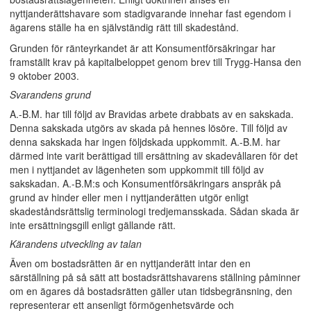
nyttjanderättshavare som stadigvarande innehar fast egendom i
ägarens ställe ha en självständig rätt till skadestånd.
Grunden för ränteyrkandet är att Konsumentförsäkringar har
framställt krav på kapitalbeloppet genom brev till Trygg-Hansa den
9 oktober 2003.
Svarandens grund
A.-B.M. har till följd av Bravidas arbete drabbats av en sakskada.
Denna sakskada utgörs av skada på hennes lösöre. Till följd av
denna sakskada har ingen följdskada uppkommit. A.-B.M. har
därmed inte varit berättigad till ersättning av skadevållaren för det
men i nyttjandet av lägenheten som uppkommit till följd av
sakskadan. A.-B.M:s och Konsumentförsäkringars anspråk på
grund av hinder eller men i nyttjanderätten utgör enligt
skadeståndsrättslig terminologi tredjemansskada. Sådan skada är
inte ersättningsgill enligt gällande rätt.
Kärandens utveckling av talan
Även om bostadsrätten är en nyttjanderätt intar den en
särställning på så sätt att bostadsrättshavarens ställning påminner
om en ägares då bostadsrätten gäller utan tidsbegränsning, den
representerar ett ansenligt förmögenhetsvärde och