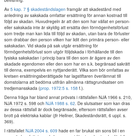
bevisning.
Av
5 kap. 7 § skadeståndslagen
framgår att skadestånd med
anledning av sakskada omfattar ersättning för annan kostnad till
följd av skadan. Huvudregeln är att den som har vållat en person-
eller sakskada inte är skyldig att ersätta den förmögenhetsförlust
som tredje man kan lida till följd av skadan, utan bara de förluster
som drabbar den person vilken har lidit den primära person- eller
sakskadan. Vid skada på sak utgår ersättning för
förmögenhetsförlust som utgör följdskada i förhållande till den
fysiska sakskadan i princip bara till den som är ägare av den
skadade egendomen eller den som har en s.k. begränsad sakrätt
till denna, exempelvis en nyttjanderätt. Vilka som bör omfattas av
kretsen ersättningsberättigade har lagstiftaren överlämnat till
domstolarna att bedöma utifrån allmänna rättsgrundsatser om
tredjemansskada (
prop. 1972:5 s. 158
f.).
Denna fråga har bland annat prövats i rättsfallen
NJA 1966 s. 210
,
NJA 1972 s. 598
och
NJA 1988 s. 62
. De slutsatser som kan dras
av dessa rättsfall är dock begränsade, eftersom rättsfallen avser
brott på elektriska kablar (jfr Hellner, Skadeståndsrätt, 6 uppl. s.
369).
I rättsfallet
NJA 2004 s. 609
hade en far brukat sin sons bil i en