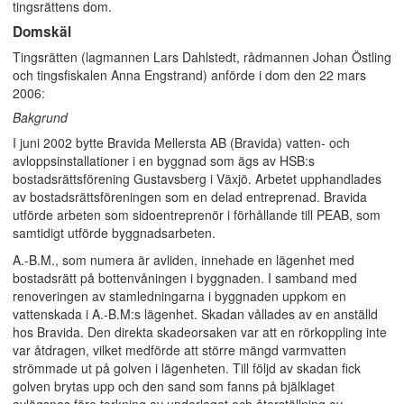
tingsrättens dom.
Domskäl
Tingsrätten (lagmannen Lars Dahlstedt, rådmannen Johan Östling
och tingsfiskalen Anna Engstrand) anförde i dom den 22 mars
2006:
Bakgrund
I juni 2002 bytte Bravida Mellersta AB (Bravida) vatten- och
avloppsinstallationer i en byggnad som ägs av HSB:s
bostadsrättsförening Gustavsberg i Växjö. Arbetet upphandlades
av bostadsrättsföreningen som en delad entreprenad. Bravida
utförde arbeten som sidoentreprenör i förhållande till PEAB, som
samtidigt utförde byggnadsarbeten.
A.-B.M., som numera är avliden, innehade en lägenhet med
bostadsrätt på bottenvåningen i byggnaden. I samband med
renoveringen av stamledningarna i byggnaden uppkom en
vattenskada i A.-B.M:s lägenhet. Skadan vållades av en anställd
hos Bravida. Den direkta skadeorsaken var att en rörkoppling inte
var åtdragen, vilket medförde att större mängd varmvatten
strömmade ut på golven i lägenheten. Till följd av skadan fick
golven brytas upp och den sand som fanns på bjälklaget