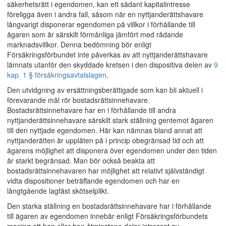
säkerhetsrätt i egendomen, kan ett sådant kapitalintresse
föreligga även i andra fall, såsom när en nyttjanderättshavare
långvarigt disponerar egendomen på villkor i förhållande till
ägaren som är särskilt förmånliga jämfört med rådande
marknadsvillkor. Denna bedömning bör enligt
Försäkringsförbundet inte påverkas av att nyttjanderättshavare
lämnats utanför den skyddade kretsen i den dispositiva delen av
9
kap. 1 § försäkringsavtalslagen
.
Den utvidgning av ersättningsberättigade som kan bli aktuell i
förevarande mål rör bostadsrättsinnehavare.
Bostadsrättsinnehavare har en i förhållande till andra
nyttjanderättsinnehavare särskilt stark ställning gentemot ägaren
till den nyttjade egendomen. Här kan nämnas bland annat att
nyttjanderätten är upplåten på i princip obegränsad tid och att
ägarens möjlighet att disponera över egendomen under den tiden
är starkt begränsad. Man bör också beakta att
bostadsrättsinnehavaren har möjlighet att relativt självständigt
vidta dispositioner beträffande egendomen och har en
långtgående lagfäst skötselplikt.
Den starka ställning en bostadsrättsinnehavare har i förhållande
till ägaren av egendomen innebär enligt Försäkringsförbundets