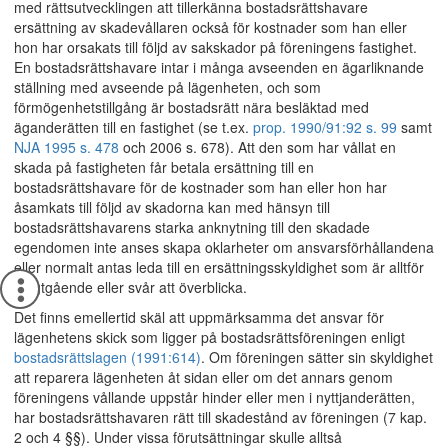
med rättsutvecklingen att tillerkänna bostadsrättshavare
ersättning av skadevållaren också för kostnader som han eller
hon har orsakats till följd av sakskador på föreningens fastighet.
En bostadsrättshavare intar i många avseenden en ägarliknande
ställning med avseende på lägenheten, och som
förmögenhetstillgång är bostadsrätt nära besläktad med
äganderätten till en fastighet (se t.ex.
prop. 1990/91:92 s. 99
samt
NJA 1995 s. 478
och 2006 s. 678). Att den som har vållat en
skada på fastigheten får betala ersättning till en
bostadsrättshavare för de kostnader som han eller hon har
åsamkats till följd av skadorna kan med hänsyn till
bostadsrättshavarens starka anknytning till den skadade
egendomen inte anses skapa oklarheter om ansvarsförhållandena
eller normalt antas leda till en ersättningsskyldighet som är alltför
långtgående eller svår att överblicka.
Det finns emellertid skäl att uppmärksamma det ansvar för
lägenhetens skick som ligger på bostadsrättsföreningen enligt
bostadsrättslagen (1991:614)
. Om föreningen sätter sin skyldighet
att reparera lägenheten åt sidan eller om det annars genom
föreningens vållande uppstår hinder eller men i nyttjanderätten,
har bostadsrättshavaren rätt till skadestånd av föreningen (7 kap.
2 och 4 §§). Under vissa förutsättningar skulle alltså