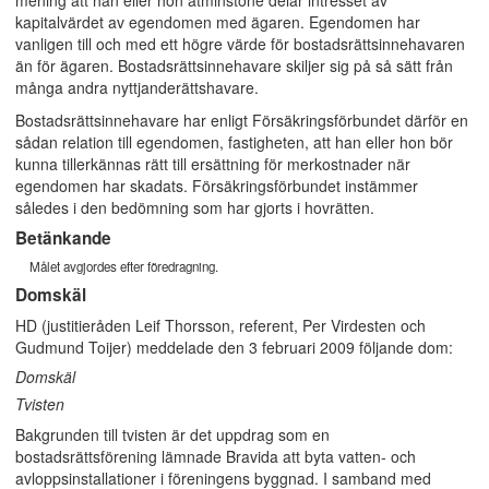
mening att han eller hon åtminstone delar intresset av
kapitalvärdet av egendomen med ägaren. Egendomen har
vanligen till och med ett högre värde för bostadsrättsinnehavaren
än för ägaren. Bostadsrättsinnehavare skiljer sig på så sätt från
många andra nyttjanderättshavare.
Bostadsrättsinnehavare har enligt Försäkringsförbundet därför en
sådan relation till egendomen, fastigheten, att han eller hon bör
kunna tillerkännas rätt till ersättning för merkostnader när
egendomen har skadats. Försäkringsförbundet instämmer
således i den bedömning som har gjorts i hovrätten.
Betänkande
Målet avgjordes efter föredragning.
Domskäl
HD (justitieråden Leif Thorsson, referent, Per Virdesten och
Gudmund Toijer) meddelade den 3 februari 2009 följande dom:
Domskäl
Tvisten
Bakgrunden till tvisten är det uppdrag som en
bostadsrättsförening lämnade Bravida att byta vatten- och
avloppsinstallationer i föreningens byggnad. I samband med