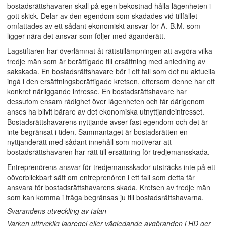
bostadsrättshavaren skall på egen bekostnad hålla lägenheten i
gott skick. Delar av den egendom som skadades vid tillfället
omfattades av ett sådant ekonomiskt ansvar för A.-B.M. som
ligger nära det ansvar som följer med äganderätt.
Lagstiftaren har överlämnat åt rättstillämpningen att avgöra vilka
tredje män som är berättigade till ersättning med anledning av
sakskada. En bostadsrättshavare bör i ett fall som det nu aktuella
ingå i den ersättningsberättigade kretsen, eftersom denne har ett
konkret närliggande intresse. En bostadsrättshavare har
dessutom ensam rådighet över lägenheten och får därigenom
anses ha blivit bärare av det ekonomiska utnyttjandeintresset.
Bostadsrättshavarens nyttjande avser fast egendom och det är
inte begränsat i tiden. Sammantaget är bostadsrätten en
nyttjanderätt med sådant innehåll som motiverar att
bostadsrättshavaren har rätt till ersättning för tredjemansskada.
Entreprenörens ansvar för tredjemansskador utsträcks inte på ett
oöverblickbart sätt om entreprenören i ett fall som detta får
ansvara för bostadsrättshavarens skada. Kretsen av tredje män
som kan komma i fråga begränsas ju till bostadsrättshavarna.
Svarandens utveckling av talan
Varken uttrycklig lagregel eller vägledande avgöranden i HD ger