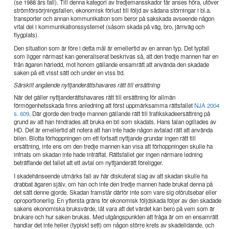
(se 1988 års fall). Till denna kategori av tredjemansskador får anses höra, utöver
strömförsörjningsfallen, ekonomisk förlust till följd av sådana störningar i bl.a.
transporter och annan kommunikation som beror på sakskada avseende någon
vital del i kommunikationssystemet (såsom skada på väg, bro, järnväg och
flygplats).
Den situation som är före i detta mål är emellertid av en annan typ. Det typfall
som ligger närmast kan generaliserat beskrivas så, att den tredje mannen har en
från ägaren härledd, mot honom gällande ensamrätt att använda den skadade
saken på ett visst sätt och under en viss tid.
Särskilt angående nyttjanderättshavares rätt till ersättning
När det gäller nyttjanderättshavares rätt till ersättning för allmän
förmögenhetsskada finns anledning att först uppmärksamma rättsfallet
NJA 2004
s. 609
. Där gjorde den tredje mannen gällande rätt till trafikskadeersättning på
grund av att han hindrades att bruka en bil som skadats. Hans talan ogillades av
HD. Det är emellertid att notera att han inte hade någon avtalad rätt att använda
bilen. Blotta förhoppningen om ett fortsatt nyttjande grundar ingen rätt till
ersättning, inte ens om den tredje mannen kan visa att förhoppningen skulle ha
infriats om skadan inte hade inträffat. Rättsfallet ger ingen närmare ledning
beträffande det fallet att ett avtal om nyttjanderätt föreligger.
I skadehänseende utmärks fall av här diskuterat slag av att skadan skulle ha
drabbat ägaren själv, om han och inte den tredje mannen hade brukat denna på
det sätt denne gjorde. Skadan framstår därför inte som vare sig oförutsebar eller
oproportionerlig. En yttersta gräns för ekonomisk följdskada följer av den skadade
sakens ekonomiska bruksvärde, låt vara att det värdet kan bero på vem som är
brukare och hur saken brukas. Med utgångspunkten att fråga är om en ensamrätt
handlar det inte heller (typiskt sett) om någon större krets av skadelidande, och