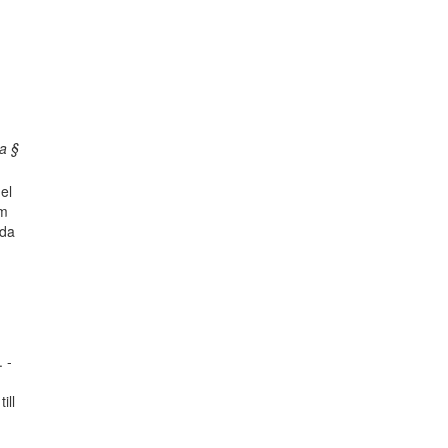
a §
el
om
ida
 -
ill