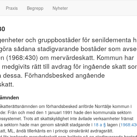
Praxis
Begrepp
Nyheter
30
genheter och gruppbostäder för senildementa h
tgöra sådana stadigvarande bostäder som avse
gen (1968:430) om mervärdeskatt. Kommun har
e medgivits rätt till avdrag för ingående skatt s
å dessa. Förhandsbesked angående
katt.
nämnden
Skatterättsnämnden om förhandsbesked anförde Norrtälje kommun i
nde: Från och med den 1 januari 1991 hade den kommunala sektorn
ssystemet. Trots att skattskyldighet inte åvilade verksamheter främst
la sektorn hade man genom särskilt stadgande i
18 a §
lagen (
1968:43
t, ML, ändå tillerkänts en i princip oinskränkt avdragsrätt.
t för ingående mervärdeskatt som belöpte på en stadigvarande bosta