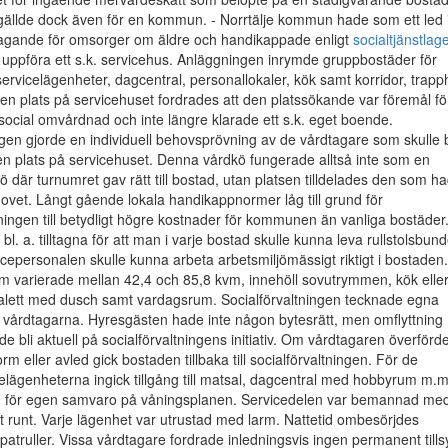
ällde dock även för en kommun. - Norrtälje kommun hade som ett led 
gande för omsorger om äldre och handikappade enligt
socialtjänstlag
t uppföra ett s.k. servicehus. Anläggningen inrymde gruppbostäder för
ervicelägenheter, dagcentral, personallokaler, kök samt korridor, trapp
 en plats på servicehuset fordrades att den platssökande var föremål fö
ocial omvårdnad och inte längre klarade ett s.k. eget boende.
ngen gjorde en individuell behovsprövning av de vårdtagare som skulle b
l en plats på servicehuset. Denna vårdkö fungerade alltså inte som en
ö där turnumret gav rätt till bostad, utan platsen tilldelades den som h
ovet. Långt gående lokala handikappnormer låg till grund för
ngen till betydligt högre kostnader för kommunen än vanliga bostäder
l. a. tilltagna för att man i varje bostad skulle kunna leva rullstolsbun
vicepersonalen skulle kunna arbeta arbetsmiljömässigt riktigt i bostaden.
m varierade mellan 42,4 och 85,8 kvm, innehöll sovutrymmen, kök elle
oalett med dusch samt vardagsrum. Socialförvaltningen tecknade egna
 vårdtagarna. Hyresgästen hade inte någon bytesrätt, men omflyttning
e bli aktuell på socialförvaltningens initiativ. Om vårdtagaren överförd
orm eller avled gick bostaden tillbaka till socialförvaltningen. För de
elägenheterna ingick tillgång till matsal, dagcentral med hobbyrum m.m
 för egen samvaro på våningsplanen. Servicedelen var bemannad me
 runt. Varje lägenhet var utrustad med larm. Nattetid ombesörjdes
ttpatruller. Vissa vårdtagare fordrade inledningsvis ingen permanent tills