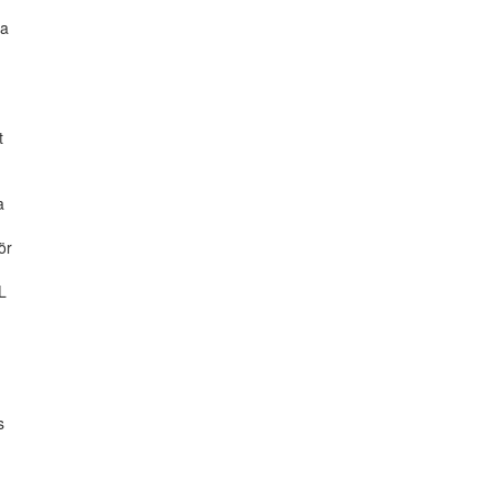
ta
t
a
ör
L
s