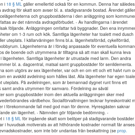
n i
18 § ML
gäller emellertid också för en kommun. Denna har således
öra avdrag för skatt som avser bl. a. stadigvarande bostad. Ärendet gälle
icelägenheterna och gruppbostäderna i den anläggning som kommune
mfattas av det nämnda avdragsförbudet. - Av handlingarna i ärendet
dsak följande. Anläggningen omfattar två byggnader. Den ena inrymme
nheter om 1-3 rum och kök. Samtliga lägenheter har toalett med dusch
er uteplats. I källarvåningen finns bl.a. lägenhetsförråd, cykelförråd,
 hobbyrum. Lägenheterna är i förväg anpassade för eventuella komma
os de boende och utrymmena är tilltagna så att man skall kunna leva
 i lägenheten. Samtliga lägenheter är utrustade med larm. Den andra
mmer bl. a. dagcentral, matsal samt gruppbostäder för senildementa.
a som utgörs av sex lägenheter, var och en om ett och ett halvt rum o
inom en avskild avdelning som hålles låst. Alla lägenheter har egen toale
 uteplats. På avdelningen, som är bemannad dygnet runt finns ett
samt andra utrymmen för samvaro. Fördelning av såväl
ter som gruppbostäder inom den aktuella anläggningen sker med
 vederbörandes vårdbehov. Socialförvaltningen tecknar hyreskontrakt 
ler i förekommande fall med god man för denne. Hyresgästen saknar
ffande sin lägenhet. - Nämnden gör följande bedömning. -
t i
18 § ML
för ingående skatt som belöper på stadigvarande bostäder
har i huvudsak motiverats av att hithörande kostnader normalt får anses
levnadskostnader, som inte bör undantas från beskattning (se
prop.