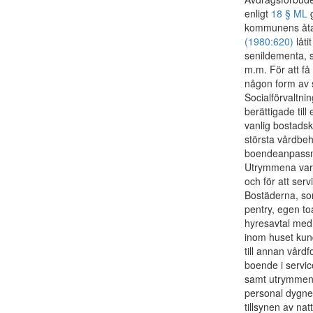
enligt
18 § ML
g
kommunens åta
(1980:620)
låti
senildementa, s
m.m. För att få
någon form av s
Socialförvaltni
berättigade til
vanlig bostadsk
största vårdbeh
boendeanpassni
Utrymmena var b
och för att ser
Bostäderna, so
pentry, egen t
hyresavtal med
inom huset kund
till annan vårdf
boende i servic
samt utrymmen
personal dygnet
tillsynen av na