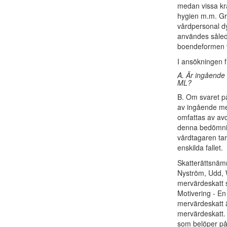
medan vissa kr
hygien m.m. Gr
vårdpersonal dy
användes sålede
boendeformen v
I ansökningen f
A. Är ingående 
ML?
B. Om svaret på
av ingående me
omfattas av av
denna bedömnin
vårdtagaren tar
enskilda fallet.
Skatterättsnäm
Nyström, Udd, W
mervärdeskatt 
Motivering - E
mervärdeskatt ä
mervärdeskatt. 
som belöper på