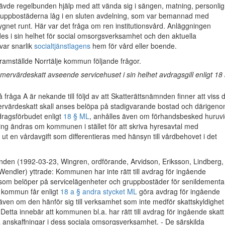
ävde regelbunden hjälp med att vända sig i sängen, matning, personlig
uppbostäderna låg i en sluten avdelning, som var bemannad med
gnet runt. Här var det fråga om ren institutionsvård. Anläggningen
s i sin helhet för social omsorgsverksamhet och den aktuella
ar snarlik
socialtjänstlagens
hem för vård eller boende.
ramställde Norrtälje kommun följande frågor.
mervärdeskatt avseende servicehuset i sin helhet avdragsgill enligt 18 
 fråga A är nekande till följd av att Skatterättsnämnden finner att viss d
rvärdeskatt skall anses belöpa på stadigvarande bostad och därigen
dragsförbudet enligt
18 § ML
, anhålles även om förhandsbesked huruv
g ändras om kommunen i stället för att skriva hyresavtal med
 ut en vårdavgift som differentieras med hänsyn till vårdbehovet i det
nden (1992-03-23, Wingren, ordförande, Arvidson, Eriksson, Lindberg,
endler) yttrade: Kommunen har inte rätt till avdrag för ingående
som belöper på servicelägenheter och gruppbostäder för senildementa.
n kommun får enligt
18 a § andra stycket ML
göra avdrag för ingående
ven om den hänför sig till verksamhet som inte medför skattskyldighet t
Detta innebär att kommunen bl.a. har rätt till avdrag för ingående skatt
 anskaffningar i dess sociala omsorgsverksamhet. - De särskilda