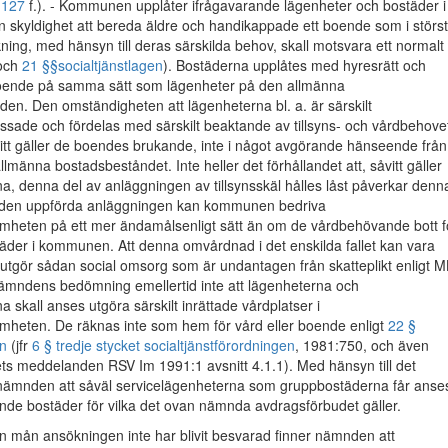
 127
f.). - Kommunen upplåter ifrågavarande lägenheter och bostäder i
n skyldighet att bereda äldre och handikappade ett boende som i störs
kning, med hänsyn till deras särskilda behov, skall motsvara ett normalt
och
21 §§
socialtjänstlagen
). Bostäderna upplåtes med hyresrätt och
boende på samma sätt som lägenheter på den allmänna
n. Den omständigheten att lägenheterna bl. a. är särskilt
sade och fördelas med särskilt beaktande av tillsyns- och vårdbehove
vitt gäller de boendes brukande, inte i något avgörande hänseende från
llmänna bostadsbeståndet. Inte heller det förhållandet att, såvitt gäller
, denna del av anläggningen av tillsynsskäl hålles låst påverkar denn
 den uppförda anläggningen kan kommunen bedriva
heten på ett mer ändamålsenligt sätt än om de vårdbehövande bott f
täder i kommunen. Att denna omvårdnad i det enskilda fallet kan vara
utgör sådan social omsorg som är undantagen från skatteplikt enligt M
nämndens bedömning emellertid inte att lägenheterna och
 skall anses utgöra särskilt inrättade vårdplatser i
heten. De räknas inte som hem för vård eller boende enligt
22 §
en
(jfr
6 § tredje stycket socialtjänstförordningen
, 1981:750, och även
ts meddelanden RSV Im 1991:1 avsnitt 4.1.1). Med hänsyn till det
 nämnden att såväl servicelägenheterna som gruppbostäderna får anse
nde bostäder för vilka det ovan nämnda avdragsförbudet gäller.
en mån ansökningen inte har blivit besvarad finner nämnden att