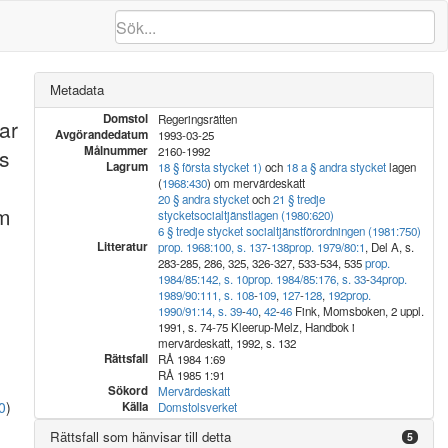
Metadata
Domstol
Regeringsrätten
ar
Avgörandedatum
1993-03-25
Målnummer
s
2160-1992
Lagrum
18 § första stycket 1)
och
18 a § andra stycket
lagen
(
1968:430
) om mervärdeskatt
20 § andra stycket
och
21 § tredje
om
stycket
socialtjänstlagen (1980:620)
6 § tredje stycket socialtjänstförordningen (1981:750)
Litteratur
prop. 1968:100, s. 137
-
138
prop. 1979/80:1
, Del A, s.
283-285, 286, 325, 326-327, 533-534, 535
prop.
1984/85:142, s. 10
prop. 1984/85:176, s. 33
-
34
prop.
1989/90:111, s. 108
-
109
,
127
-
128
,
192
prop.
1990/91:14, s. 39
-
40
,
42
-
46
Fink, Momsboken, 2 uppl.
1991, s. 74-75 Kleerup-Melz, Handbok i
mervärdeskatt, 1992, s. 132
Rättsfall
RÅ 1984 1:69
RÅ 1985 1:91
Sökord
Mervärdeskatt
0
)
Källa
Domstolsverket
Rättsfall som hänvisar till detta
5
d