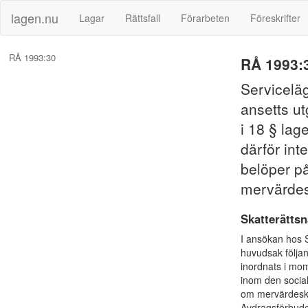
lagen.nu
Lagar
Rättsfall
Förarbeten
Föreskrifter
RÅ 1993:30
RÅ 1993:
Servicelä
ansetts u
i 18 § la
därför int
belöper p
mervärdes
Skatterätts
I ansökan hos 
huvudsak följa
inordnats i mom
inom den socia
om mervärdeskat
Avdragsförbude