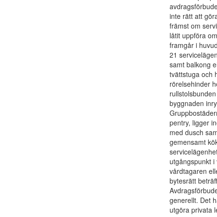
avdragsförbude
inte rätt att g
främst om serv
låtit uppföra o
framgår i huvu
21 serviceläge
samt balkong ell
tvättstuga och
rörelsehinder h
rullstolsbunden
byggnaden inry
Gruppbostädern
pentry, ligger 
med dusch samt
gemensamt kök 
servicelägenhe
utgångspunkt i
vårdtagaren el
bytesrätt beträ
Avdragsförbude
generellt. Det 
utgöra privata 