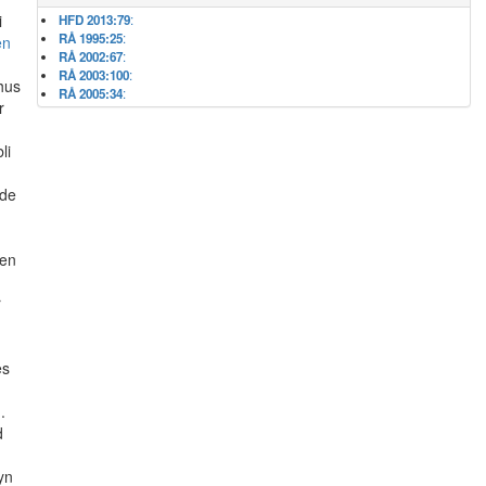
i
HFD 2013:79
:
RÅ 1995:25
:
en
RÅ 2002:67
:
RÅ 2003:100
:
hus
RÅ 2005:34
:
r
li
ade
.
den
r
es
.
d
yn