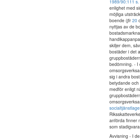
1989/90:111 s.
enlighet med si
möjliga utsträc
boende (jfr
20
nyttjas av de 
bostadsmarknade
handikappanpas
skiljer dem, så
bostäder i det a
gruppbostäderna
bedömning. - I
omsorgsverksam
sig i andra bos
betydande och 
medför enligt 
gruppbostäderna
omsorgsverksam
socialtjänstlag
Riksskatteverke
anförda finner
som stadigvara
Avvisning - I d