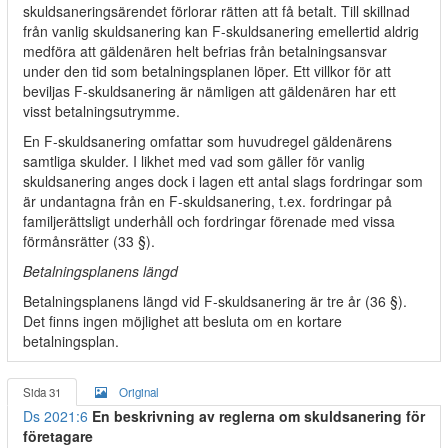
skuldsaneringsärendet förlorar rätten att få betalt. Till skillnad
från vanlig skuldsanering kan F-skuldsanering emellertid aldrig
medföra att gäldenären helt befrias från betalningsansvar
under den tid som betalningsplanen löper. Ett villkor för att
beviljas F-skuldsanering är nämligen att gäldenären har ett
visst betalningsutrymme.
En F-skuldsanering omfattar som huvudregel gäldenärens
samtliga skulder. I likhet med vad som gäller för vanlig
skuldsanering anges dock i lagen ett antal slags fordringar som
är undantagna från en F-skuldsanering, t.ex. fordringar på
familjerättsligt underhåll och fordringar förenade med vissa
förmånsrätter (33 §).
Betalningsplanens längd
Betalningsplanens längd vid F-skuldsanering är tre år (36 §).
Det finns ingen möjlighet att besluta om en kortare
betalningsplan.
Sida 31
Original
Ds 2021:6
En beskrivning av reglerna om skuldsanering för
företagare