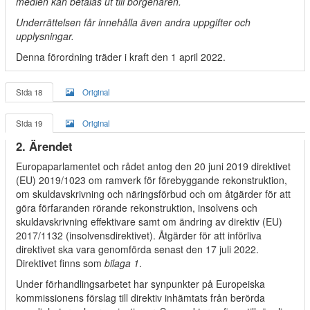
medlen kan betalas ut till borgenären.
Underrättelsen får innehålla även andra uppgifter och
upplysningar.
Denna förordning träder i kraft den 1 april 2022.
Sida 18
Original
Sida 19
Original
2. Ärendet
Europaparlamentet och rådet antog den 20 juni 2019 direktivet
(EU) 2019/1023 om ramverk för förebyggande rekonstruktion,
om skuldavskrivning och näringsförbud och om åtgärder för att
göra förfaranden rörande rekonstruktion, insolvens och
skuldavskrivning effektivare samt om ändring av direktiv (EU)
2017/1132 (insolvensdirektivet). Åtgärder för att införliva
direktivet ska vara genomförda senast den 17 juli 2022.
Direktivet finns som
bilaga 1
.
Under förhandlingsarbetet har synpunkter på Europeiska
kommissionens förslag till direktiv inhämtats från berörda