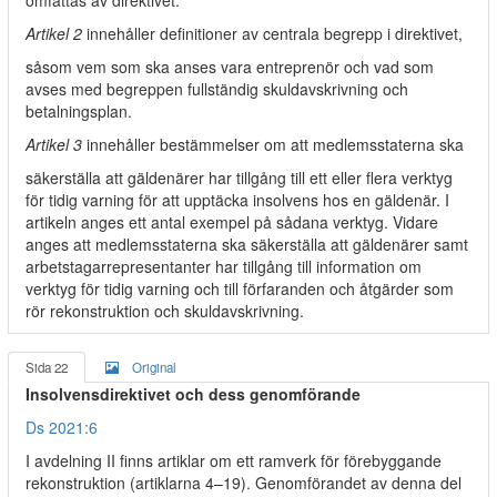
omfattas av direktivet.
Artikel 2
innehåller definitioner av centrala begrepp i direktivet,
såsom vem som ska anses vara entreprenör och vad som
avses med begreppen fullständig skuldavskrivning och
betalningsplan.
Artikel 3
innehåller bestämmelser om att medlemsstaterna ska
säkerställa att gäldenärer har tillgång till ett eller flera verktyg
för tidig varning för att upptäcka insolvens hos en gäldenär. I
artikeln anges ett antal exempel på sådana verktyg. Vidare
anges att medlemsstaterna ska säkerställa att gäldenärer samt
arbetstagarrepresentanter har tillgång till information om
verktyg för tidig varning och till förfaranden och åtgärder som
rör rekonstruktion och skuldavskrivning.
Sida 22
Original
Insolvensdirektivet och dess genomförande
Ds 2021:6
I avdelning II finns artiklar om ett ramverk för förebyggande
rekonstruktion (artiklarna 4–19). Genomförandet av denna del