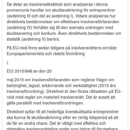
De delar av insolvensdirektivet som analyseras i denna
promemoria handlar om skuldavskrivning för entreprenörer
(avdelning III och del av avdelning I). Vidare analyseras hur
direktivets bestämmelser om effektivare insolvensförfaranden
(avdelning IV) förhåller sig till den svenska ordningen med
skuldsanering och konkurs. Även direktivets bestämmelser om
statistik (avdelning V) berörs.
På EU-nivå finns sedan tidigare på insolvensrättens område
Europaparlamentets och rådets förordning
(
EU) 2015/848 av den 20
maj 2015 om insolvensförfaranden som reglerar frågor om
behörighet, lagval, erkännande och verkställighet (2015 års
insolvensförordning). Direktivet är den första rättsakten på EU-
nivå med regler om materiell insolvensrätt. Det är avsett att
gälla parallellt med insolvensförordningen.
Direktivet syftar till att hederliga överskuldsatta entreprenörer
ska kunna få skuldavskrivning efter en rimlig tidsperiod så att
de får en andra chans. Det är viktigt med effektiva och
rättssäkra insolvensrättsliga regler som bidrar till förutsebara