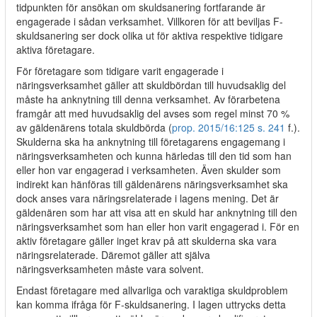
tidpunkten för ansökan om skuldsanering fortfarande är
engagerade i sådan verksamhet. Villkoren för att beviljas F-
skuldsanering ser dock olika ut för aktiva respektive tidigare
aktiva företagare.
För företagare som tidigare varit engagerade i
näringsverksamhet gäller att skuldbördan till huvudsaklig del
måste ha anknytning till denna verksamhet. Av förarbetena
framgår att med huvudsaklig del avses som regel minst 70 %
av gäldenärens totala skuldbörda (
prop. 2015/16:125 s. 241
f.).
Skulderna ska ha anknytning till företagarens engagemang i
näringsverksamheten och kunna härledas till den tid som han
eller hon var engagerad i verksamheten. Även skulder som
indirekt kan hänföras till gäldenärens näringsverksamhet ska
dock anses vara näringsrelaterade i lagens mening. Det är
gäldenären som har att visa att en skuld har anknytning till den
näringsverksamhet som han eller hon varit engagerad i. För en
aktiv företagare gäller inget krav på att skulderna ska vara
näringsrelaterade. Däremot gäller att själva
näringsverksamheten måste vara solvent.
Endast företagare med allvarliga och varaktiga skuldproblem
kan komma ifråga för F-skuldsanering. I lagen uttrycks detta