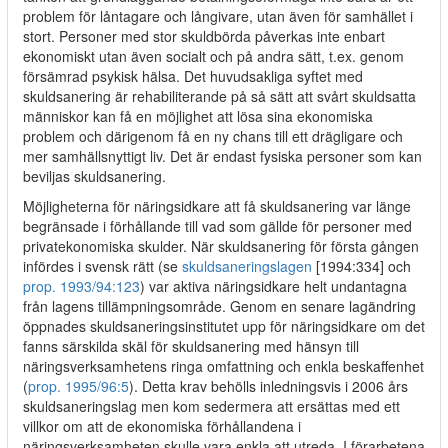
problem för låntagare och långivare, utan även för samhället i
stort. Personer med stor skuldbörda påverkas inte enbart
ekonomiskt utan även socialt och på andra sätt, t.ex. genom
försämrad psykisk hälsa. Det huvudsakliga syftet med
skuldsanering är rehabiliterande på så sätt att svårt skuldsatta
människor kan få en möjlighet att lösa sina ekonomiska
problem och därigenom få en ny chans till ett drägligare och
mer samhällsnyttigt liv. Det är endast fysiska personer som kan
beviljas skuldsanering.
Möjligheterna för näringsidkare att få skuldsanering var länge
begränsade i förhållande till vad som gällde för personer med
privatekonomiska skulder. När skuldsanering för första gången
infördes i svensk rätt (se
skuldsaneringslagen
[1994:334] och
prop. 1993/94:123
) var aktiva näringsidkare helt undantagna
från lagens tillämpningsområde. Genom en senare lagändring
öppnades skuldsaneringsinstitutet upp för näringsidkare om det
fanns särskilda skäl för skuldsanering med hänsyn till
näringsverksamhetens ringa omfattning och enkla beskaffenhet
(
prop. 1995/96:5
). Detta krav behölls inledningsvis i 2006 års
skuldsaneringslag men kom sedermera att ersättas med ett
villkor om att de ekonomiska förhållandena i
näringsverksamheten skulle vara enkla att utreda. I förarbetena