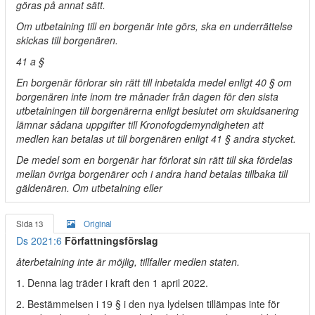
göras på annat sätt.
Om utbetalning till en borgenär inte görs, ska en underrättelse
skickas till borgenären.
41 a §
En borgenär förlorar sin rätt till inbetalda medel enligt 40 § om
borgenären inte inom tre månader från dagen för den sista
utbetalningen till borgenärerna enligt beslutet om skuldsanering
lämnar sådana uppgifter till Kronofogdemyndigheten att
medlen kan betalas ut till borgenären enligt 41 § andra stycket.
De medel som en borgenär har förlorat sin rätt till ska fördelas
mellan övriga borgenärer och i andra hand betalas tillbaka till
gäldenären. Om utbetalning eller
Sida 13
Original
Ds 2021:6
Författningsförslag
återbetalning inte är möjlig, tillfaller medlen staten.
1. Denna lag träder i kraft den 1 april 2022.
2. Bestämmelsen i 19 § i den nya lydelsen tillämpas inte för