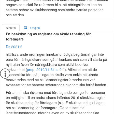
angavs som skäl för reformen bl.a. att näringsidkare kan ha
samma behov av skuldsanering som andra fysiska personer
och att den
Sida 28
Original
En beskrivning av reglerna om skuldsanering för
företagare
Ds 2021:6
hittillsvarande ordningen innebar onödiga begränsningar inte
bara för näringsidkare som gått i konkurs och som vill starta på
nytt utan även för näringsidkare som aktivt bedriver
verksamhet (
prop. 2010/11:31 s. 9
f.). Villkoret om att de
ekonomiska förutsättningarna skulle vara enkla att utreda
motiverades med att skuldsaneringsförfarandet inte var
avpassat för att hantera svårutredda ekonomiska förhållanden.
För att minska riskerna med företagande och ge fler personer
en möjlighet till en andra chans infördes 2016 särskilda regler
för skuldsanering för företagare (s.k. F-skuldsanering) i lagen
om skuldsanering för företagare. Genom samma
lagstiftningsärende infördes även en ny skuldsaneringslag