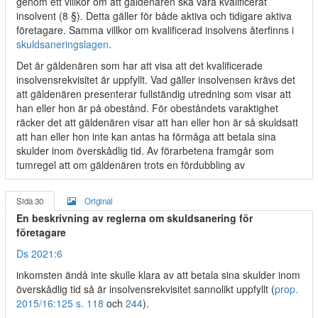
genom ett villkor om att gäldenären ska vara kvalificerat
insolvent (8 §). Detta gäller för både aktiva och tidigare aktiva
företagare. Samma villkor om kvalificerad insolvens återfinns i
skuldsaneringslagen
.
Det är gäldenären som har att visa att det kvalificerade
insolvensrekvisitet är uppfyllt. Vad gäller insolvensen krävs det
att gäldenären presenterar fullständig utredning som visar att
han eller hon är på obestånd. För obeståndets varaktighet
räcker det att gäldenären visar att han eller hon är så skuldsatt
att han eller hon inte kan antas ha förmåga att betala sina
skulder inom överskådlig tid. Av förarbetena framgår som
tumregel att om gäldenären trots en fördubbling av
Sida 30
Original
En beskrivning av reglerna om skuldsanering för
företagare
Ds 2021:6
inkomsten ändå inte skulle klara av att betala sina skulder inom
överskådlig tid så är insolvensrekvisitet sannolikt uppfyllt (
prop.
2015/16:125 s. 118
och
244
).