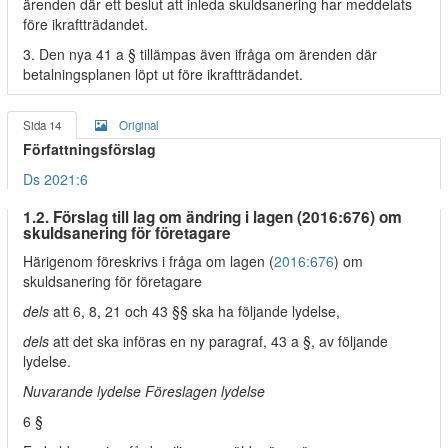
ärenden där ett beslut att inleda skuldsanering har meddelats
före ikraftträdandet.
3. Den nya 41 a § tillämpas även ifråga om ärenden där
betalningsplanen löpt ut före ikraftträdandet.
Sida 14
Original
Författningsförslag
Ds 2021:6
1.2. Förslag till lag om ändring i lagen (2016:676) om
skuldsanering för företagare
Härigenom föreskrivs i fråga om lagen (
2016:676
) om
skuldsanering för företagare
dels
att 6, 8, 21 och 43 §§ ska ha följande lydelse,
dels
att det ska införas en ny paragraf, 43 a §, av följande
lydelse.
Nuvarande lydelse Föreslagen lydelse
6 §