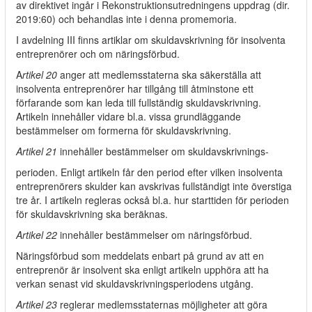
av direktivet ingår i Rekonstruktionsutredningens uppdrag (dir.
2019:60) och behandlas inte i denna promemoria.
I avdelning III finns artiklar om skuldavskrivning för insolventa
entreprenörer och om näringsförbud.
A
rtikel 20
anger att medlemsstaterna ska säkerställa att
insolventa entreprenörer har tillgång till åtminstone ett
förfarande som kan leda till fullständig skuldavskrivning.
Artikeln innehåller vidare bl.a. vissa grundläggande
bestämmelser om formerna för skuldavskrivning.
Artikel 21
innehåller bestämmelser om skuldavskrivnings-
perioden. Enligt artikeln får den period efter vilken insolventa
entreprenörers skulder kan avskrivas fullständigt inte överstiga
tre år. I artikeln regleras också bl.a. hur starttiden för perioden
för skuldavskrivning ska beräknas.
Artikel 22
innehåller bestämmelser om näringsförbud.
Näringsförbud som meddelats enbart på grund av att en
entreprenör är insolvent ska enligt artikeln upphöra att ha
verkan senast vid skuldavskrivningsperiodens utgång.
Artikel 23
reglerar medlemsstaternas möjligheter att göra