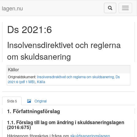
lagen.nu
Toggl
naviga
Ds 2021:6
Insolvensdirektivet och reglerna
om skuldsanering
Källor
Originaldokument:
Insolvensdirektivet och reglerna om skuldsanering, Ds
2021:6 (pdf 1 MB)
,
Källa
Sida 5
Original
1. Författningsförslag
1.1. Förslag till lag om ändring i skuldsaneringslagen
(2016:675)
Härigenom föreskrivs i fråga om
skuldsaneringslagen