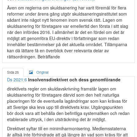
Även om reglerna om skuldsanering har varit föremål för flera
reformer under årens gång utgör skuldsaneringsinstitutet som
sådant inte något nytt fenomen inom svensk rätt. Lagen om
skuldsanering för företagare var emellertid den första i sitt slag
när den infördes 2016. I allmänhet är det en fördel om det är
möjligt att genomföra EU-direktiv i författningar som redan
innehåller bestämmelser på det aktuella området. Tillämparna
kan då lättare få en överblick över relevanta delar av
rättsordningen. Beträffande
Sida 25
Original
Ds 2021:6
Insolvensdirektivet och dess genomförande
direktivets regler om skuldavskrivning framstår lagen om
skuldsanering för företagare därvid som den helt naturliga
placeringen för de eventuella lagändringar som kan krävas för
att Sverige ska leva upp till direktivets krav. Utgångspunkten
bör dock vara att behålla den befintliga systematiken och redan
etablerade uttryck, i den utsträckning det är möjligt.
Direktivet syftar till en minimiharmonisering. Medlemsstaterna
är alltså inte förhindrade att gå längre än vad som krävs för att