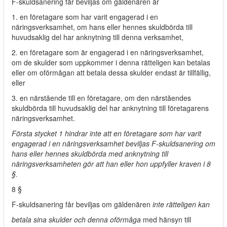
F-skuldsanering får beviljas om gäldenären är
1. en företagare som har varit engagerad i en
näringsverksamhet, om hans eller hennes skuldbörda till
huvudsaklig del har anknytning till denna verksamhet,
2. en företagare som är engagerad i en näringsverksamhet,
om de skulder som uppkommer i denna rätteligen kan betalas
eller om oförmågan att betala dessa skulder endast är tillfällig,
eller
3. en närstående till en företagare, om den närståendes
skuldbörda till huvudsaklig del har anknytning till företagarens
näringsverksamhet.
Första stycket 1 hindrar inte att en företagare som har varit
engagerad i en näringsverksamhet beviljas F-skuldsanering om
hans eller hennes skuldbörda med anknytning till
näringsverksamheten gör att han eller hon uppfyller kraven i 8
§.
8 §
F-skuldsanering får beviljas om gäldenären
inte rätteligen kan
betala sina skulder och denna oförmåga
med hänsyn till