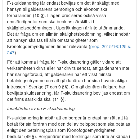
F-skuldsanering får endast beviljas om det är skäligt med
hänsyn till gäldenärens personliga och ekonomiska
förhållanden (10 §). I lagen preciseras också vissa
omständigheter som ska beaktas särskilt vid
skälighetsbedömningen. Uppräkningen är inte uttömmande.
Det är fråga om en allmän skälighetsbedömning, vilket innebär
att hänsyn ska tas till alla omständigheter som
Kronofogdemyndigheten finner relevanta (
prop. 2015/16:125 s.
247
).
För att komma i fråga för F-skuldsanering gäller vidare att
verksamheten drivs eller har drivits seriöst, att gäldenären inte
har näringsförbud, att gäldenären har ett visst minsta
betalningsutrymme och att gäldenären har sina huvudsakliga
intressen i Sverige (7 och 9 §§). Om gäldenären tidigare har
beviljats skuldsanering, får F-skuldsanering beviljas endast om
det finns särskilda skäl (11 §).
Innebörden av en F-skuldsanering
F-skuldsanering innebär att en borgenär endast har rätt att få
betalt för sin fordran med den del av beloppet som ska betalas
enligt den betalningsplan som Kronofogdemyndigheten
beslutar (49 §). Borgenärer med fordringar som inte är kända i