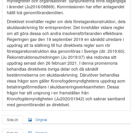
myndigheter och organisationer. Synpunkterna finns tillgängliga
i ärendet (Ju2016/08869). Kommissionen har efter antagandet
hållit två genomförandemöten.
Direktivet innehåller regler om dels företagsrekonstruktion, dels
skuldavskrivning för entreprenörer. Det innehåller vidare regler
om att göra dessa och andra insolvensförfaranden effektivare.
Regeringen gav den 19 september 2019 en särskild utredare i
uppdrag att ta ställning till hur direktivets regler som rör
företagsrekonstruktion ska genomföras i Sverige (dir. 2019:60).
Rekonstruktionsutredningen (Ju 2019:07) ska redovisa sitt
uppdrag senast den 26 februari 2021. I denna promemoria
behandlas direktivets övriga delar och då särskilt
bestämmelserna om skuldavskrivning. Därutöver behandlas
vissa frågor som gäller Kronofogdemyndighetens uppdrag som
betalningsförmedlare i skuldsaneringsverksamheten. Dessa
frågor har sitt ursprung i en framställan från
Kronofogdemyndigheten (Ju2020/01942) och saknar samband
med genomförandet av direktivet.
Sida 20
Original