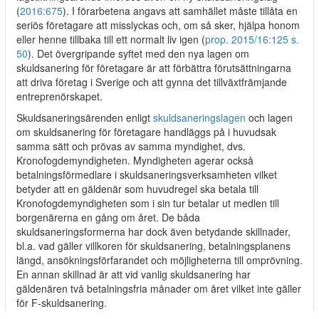
(
2016:675
). I förarbetena angavs att samhället måste tillåta en
seriös företagare att misslyckas och, om så sker, hjälpa honom
eller henne tillbaka till ett normalt liv igen (
prop. 2015/16:125 s.
50
). Det övergripande syftet med den nya lagen om
skuldsanering för företagare är att förbättra förutsättningarna
att driva företag i Sverige och att gynna det tillväxtfrämjande
entreprenörskapet.
Skuldsaneringsärenden enligt
skuldsaneringslagen
och lagen
om skuldsanering för företagare handläggs på i huvudsak
samma sätt och prövas av samma myndighet, dvs.
Kronofogdemyndigheten. Myndigheten agerar också
betalningsförmedlare i skuldsaneringsverksamheten vilket
betyder att en gäldenär som huvudregel ska betala till
Kronofogdemyndigheten som i sin tur betalar ut medlen till
borgenärerna en gång om året. De båda
skuldsaneringsformerna har dock även betydande skillnader,
bl.a. vad gäller villkoren för skuldsanering, betalningsplanens
längd, ansökningsförfarandet och möjligheterna till omprövning.
En annan skillnad är att vid vanlig skuldsanering har
gäldenären två betalningsfria månader om året vilket inte gäller
för F-skuldsanering.