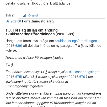
betalningsplanen löpt ut före ikraftträdandet.
Sida 17
Original
Ds 2021:6
Författningsförslag
1.3. Förslag till lag om ändring i
skuldsaneringsförordningen (2016:689)
Härigenom föreskrivs i fråga om
skuldsaneringsförordningen
(2016:689)
att det ska införas en ny paragraf, 7 a §, av följande
lydelse.
Nuvarande lydelse Föreslagen lydelse
7 a §
En underrättelse enligt 41 § tredje stycket
skuldsaneringslagen
(2016:675)
eller 43 § tredje stycket lagen (
2016:676
) om
skuldsanering för företagare ska göras av
Kronofogdemyndigheten.
Underrättelsen ska innehålla en upplysning om att borgenärens
rätt till inbetalda medel kan komma att falla bort om borgenären
inte lämnar sådana uppgifter till Kronofogdemyndigheten att