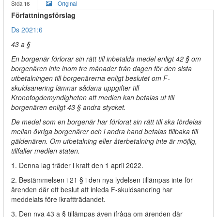
Sida 16
Original
Författningsförslag
Ds 2021:6
43 a §
En borgenär förlorar sin rätt till inbetalda medel enligt 42 § om
borgenären inte inom tre månader från dagen för den sista
utbetalningen till borgenärerna enligt beslutet om F-
skuldsanering lämnar sådana uppgifter till
Kronofogdemyndigheten att medlen kan betalas ut till
borgenären enligt 43 § andra stycket.
De medel som en borgenär har förlorat sin rätt till ska fördelas
mellan övriga borgenärer och i andra hand betalas tillbaka till
gäldenären. Om utbetalning eller återbetalning inte är möjlig,
tillfaller medlen staten.
1. Denna lag träder i kraft den 1 april 2022.
2. Bestämmelsen i 21 § i den nya lydelsen tillämpas inte för
ärenden där ett beslut att inleda F-skuldsanering har
meddelats före ikraftträdandet.
3. Den nya 43 a § tillämpas även ifråga om ärenden där