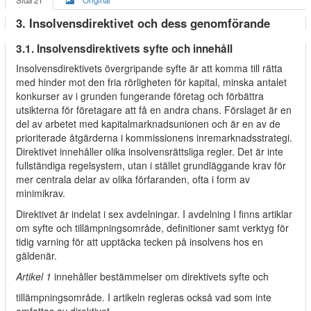
Sida 21
Original
3. Insolvensdirektivet och dess genomförande
3.1. Insolvensdirektivets syfte och innehåll
Insolvensdirektivets övergripande syfte är att komma till rätta
med hinder mot den fria rörligheten för kapital, minska antalet
konkurser av i grunden fungerande företag och förbättra
utsikterna för företagare att få en andra chans. Förslaget är en
del av arbetet med kapitalmarknadsunionen och är en av de
prioriterade åtgärderna i kommissionens inremarknadsstrategi.
Direktivet innehåller olika insolvensrättsliga regler. Det är inte
fullständiga regelsystem, utan i stället grundläggande krav för
mer centrala delar av olika förfaranden, ofta i form av
minimikrav.
Direktivet är indelat i sex avdelningar. I avdelning I finns artiklar
om syfte och tillämpningsområde, definitioner samt verktyg för
tidig varning för att upptäcka tecken på insolvens hos en
gäldenär.
Artikel 1
innehåller bestämmelser om direktivets syfte och
tillämpningsområde. I artikeln regleras också vad som inte