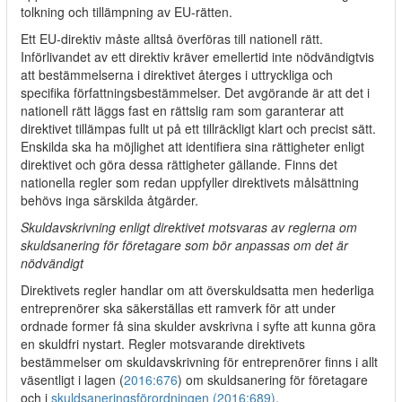
tolkning och tillämpning av EU-rätten.
Ett EU-direktiv måste alltså överföras till nationell rätt.
Införlivandet av ett direktiv kräver emellertid inte nödvändigtvis
att bestämmelserna i direktivet återges i uttryckliga och
specifika författningsbestämmelser. Det avgörande är att det i
nationell rätt läggs fast en rättslig ram som garanterar att
direktivet tillämpas fullt ut på ett tillräckligt klart och precist sätt.
Enskilda ska ha möjlighet att identifiera sina rättigheter enligt
direktivet och göra dessa rättigheter gällande. Finns det
nationella regler som redan uppfyller direktivets målsättning
behövs inga särskilda åtgärder.
Skuldavskrivning enligt direktivet motsvaras av reglerna om
skuldsanering för företagare som bör anpassas om det är
nödvändigt
Direktivets regler handlar om att överskuldsatta men hederliga
entreprenörer ska säkerställas ett ramverk för att under
ordnade former få sina skulder avskrivna i syfte att kunna göra
en skuldfri nystart. Regler motsvarande direktivets
bestämmelser om skuldavskrivning för entreprenörer finns i allt
väsentligt i lagen (
2016:676
) om skuldsanering för företagare
och i
skuldsaneringsförordningen (2016:689)
.