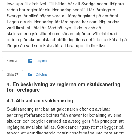
leva upp till direktivet. Till bilden hör att Sverige sedan tidigare
redan har regler för skuldsanering specifikt för företagare.
Sverige får alltså sägas vara ett föregångsland på området.
Lagen om skuldsanering för företagare har samtidigt endast
varit ikraft ett fåtal år. Med hänsyn till detta och då
skuldsaneringsinstitutet som sådant utgör en väl etablerad
ordning för ekonomisk rehabilitering finns det inte nu skäl att gå
längre än vad som krävs för att leva upp till direktivet.
Sida 26
Original
Sida 27
Original
4. En beskrivning av reglerna om skuldsanering
för företagare
4.1. Allmänt om skuldsanering
Skuldsanering innebär att gäldenären efter ett avslutat
saneringsförfarande befrias från ansvar för betalning av sina
skulder, och betyder därmed att avsteg görs från principen att
ingångna avtal ska hållas. Skuldsaneringssystemet bygger på
tanken att grundläggande betalningsoförmåga inte bara är ett