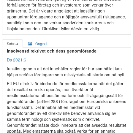
förhållanden för företag och investerare som verkar över
gränserna. Det är vidare angeläget att lagstiftningen
uppmuntrar företagande och möjliggör ansvarsfullt risktagande,
samtidigt som den motverkar snedvriden konkurrens och
illojala beteenden. Direktivet fyller därvid en viktig
Sida 24
Original
Insolvensdirektivet och dess genomförande
Ds 2021:6
funktion genom att det innehåller regler för hur samhället kan
hjälpa seriösa företagare som misslyckats att starta om på nytt.
Ett EU-direktiv är bindande för medlemsstaterna när det gäller
det resultat som ska uppnås, men överlåter åt
medlemsstaterna att bestämma form och tillvägagångssätt för
genomförandet (artikel 288 i fördraget om Europeiska unionens
funktionssätt). Det innebär att en medlemsstat vid
genomförandet av ett direktiv inte behöver använda sig av
samma terminologi och systematik som direktivet.
Genomförandet måste dock innebära att det avsedda resultatet
uppnås. Medlemsstaterna ska också verka för en enhetlig