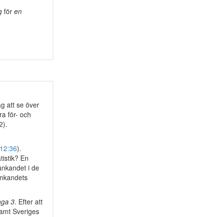
g
för
en
g att se över
ra för- och
2).
12:36
).
tistik? En
änkandet i de
änkandets
aga 3
. Efter att
amt Sveriges