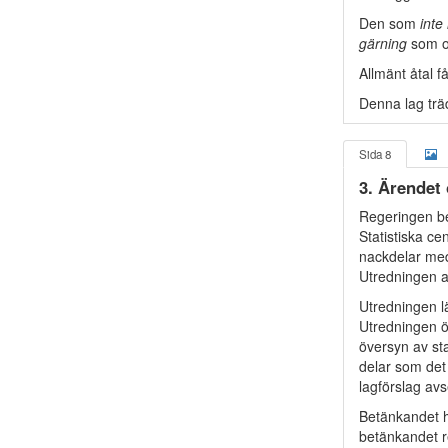
Den som
inte 
gärning
som om
Allmänt åtal 
Denna lag trä
Sida 8
3. Ärendet
Regeringen be
Statistiska ce
nackdelar med 
Utredningen a
Utredningen l
Utredningen ö
översyn av st
delar som det
lagförslag av
Betänkandet h
betänkandet r