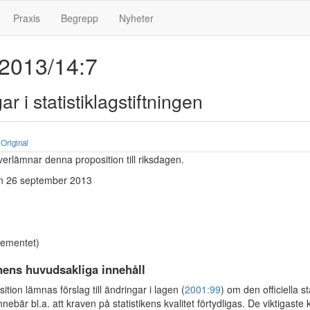
Praxis
Begrepp
Nyheter
 2013/14:7
r i statistiklagstiftningen
Original
erlämnar denna proposition till riksdagen.
n 26 september 2013
tementet)
nens huvudsakliga innehåll
ition lämnas förslag till ändringar i lagen (
2001:99
) om den officiella st
nebär bl.a. att kraven på statistikens kvalitet förtydligas. De viktigaste 