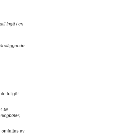
all ingå i en
sföreläggande
te fullgör
er av
nningböter,
omfattas av