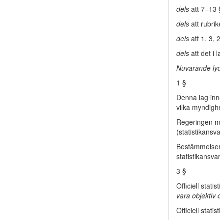
dels
att 7–13 
dels
att rubri
dels
att 1, 3, 
dels
att det i
Nuvarande lyd
1 §
Denna lag inn
vilka myndighe
Regeringen 
(statistikansv
Bestämmelsern
statistikansva
3 §
Officiell statis
vara objektiv o
Officiell statis