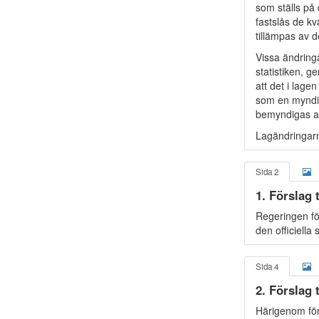
som ställs på 
fastslås de kv
tillämpas av d
Vissa ändringa
statistiken, g
att det i lage
som en myndig
bemyndigas at
Lagändringarn
Sida 2
1. Förslag 
Regeringen för
den officiella s
Sida 4
2. Förslag 
Härigenom för