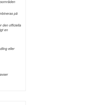
torsområden
kombineras på
 den officiella
igt en
dling eller
 avser