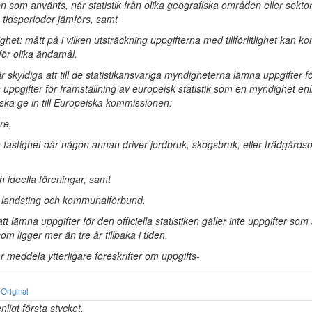
n som använts, när statistik från olika geografiska områden eller sek
ka tidsperioder jämförs, samt
et: mått på i vilken utsträckning uppgifterna med tillförlitlighet kan 
 för olika ändamål.
r skyldiga att till de statistikansvariga myndigheterna lämna uppgifter för
h uppgifter för framställning av europeisk statistik som en myndighet enl
ska ge in till Europeiska kommissionen:
re,
en fastighet där någon annan driver jordbruk, skogsbruk, eller trädgårdso
ch ideella föreningar, samt
 landsting och kommunalförbund.
tt lämna uppgifter för den officiella statistiken gäller inte uppgifter som
om ligger mer än tre år tillbaka i tiden.
 meddela ytterligare föreskrifter om uppgifts-
Original
nligt första stycket.