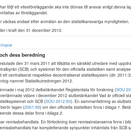
har följt
ett vitesföreläggande
ska
inte dömas till ansvar
enligt denna la
fattas av föreläggandet.
får väckas endast efter anmälan av den statistikansvariga myndigheten.
der i kraft den 31 december 2013.
Original
 och dess beredning
slutade den 31 mars 2011 att tillsätta en särskild utredare med uppdra
ntralbyrån (SCB) och systemet för den officiella statistiken samt analyse
ett centraliserat respektive decentraliserat statistiksystem (dir. 2011:3
ntog namnet Statistikutredningen 2012.
ämnade i maj 2012 delbetänkandet Registerdata för forskning (
SOU 20
verlämnade vidare i december 2012 slutbetänkandet Vad är officiell sta
atistiksystemet och SCB (
SOU 2012:83
). En sammanfattning av slutbet
 berör lagen (
2001:99
) om den officiella statistiken finns i
bilaga 1
. Bet
seende dessa delar finns i
bilaga 2
.
ar remissbehandlats. En förteckning över remissinstanserna finns i
bil
emissbehandlats har kompletterande synpunkter inhämtats från SCB s