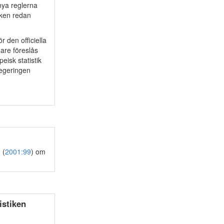
nya reglerna
tiken redan
r den officiella
dare föreslås
eisk statistik
Regeringen
 (
2001:99
) om
istiken