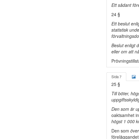
Ett sådant fö
24 §
Ett beslut enl
statistisk und
förvaltningsdo
Beslut enligt 
eller om att n
Prövningstills
Sida 7
25 §
Till böter, hö
uppgiftsskyldi
Den som är upp
oaktsamhet in
högst 1 000 k
Den som
över
föreläggandet