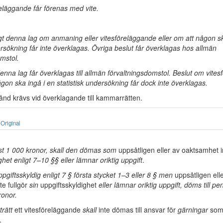
reläggande får förenas med vite.
igt denna lag om anmaning eller vitesföreläggande eller om att någon sk
ersökning får inte överklagas. Övriga beslut får överklagas hos allmän
mstol.
denna lag får överklagas till allmän förvaltningsdomstol. Beslut om vite
ågon ska ingå i en statistisk undersökning får dock inte överklagas.
tånd krävs vid överklagande till kammarrätten.
Original
gst 1 000 kronor, skall den dömas som
uppsåtligen eller av oaktsamhet in
ghet enligt 7–10 §§ eller lämnar oriktig uppgift
.
giftsskyldig enligt 7 § första stycket 1–3 eller 8 § men
uppsåtligen ell
te fullgör
sin
uppgiftsskyldighet
eller lämnar oriktig uppgift, döms till pe
ronor.
trätt
ett vitesföreläggande
skall
inte dömas till ansvar för
gärningar
som 
.