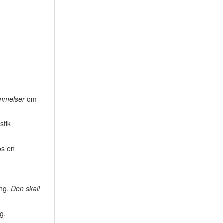
.
mmelser
om
stik
os en
ing.
Den skall
g.