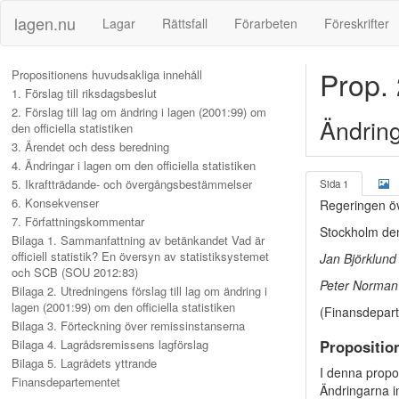
lagen.nu
Lagar
Rättsfall
Förarbeten
Föreskrifter
Prop.
Propositionens huvudsakliga innehåll
1. Förslag till riksdagsbeslut
2. Förslag till lag om ändring i lagen (2001:99) om
Ändringa
den officiella statistiken
3. Ärendet och dess beredning
4. Ändringar i lagen om den officiella statistiken
5. Ikraftträdande- och övergångsbestämmelser
Sida 1
6. Konsekvenser
Regeringen öv
7. Författningskommentar
Stockholm de
Bilaga 1. Sammanfattning av betänkandet Vad är
officiell statistik? En översyn av statistiksystemet
Jan Björklund
och SCB (SOU 2012:83)
Peter Norman
Bilaga 2. Utredningens förslag till lag om ändring i
lagen (2001:99) om den officiella statistiken
(Finansdepar
Bilaga 3. Förteckning över remissinstanserna
Bilaga 4. Lagrådsremissens lagförslag
Propositio
Bilaga 5. Lagrådets yttrande
I denna propos
Finansdepartementet
Ändringarna in