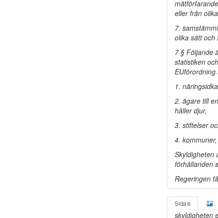
mätförfarande
eller från oli
7. samstämmigh
olika sätt och
7 § Följande ä
statistiken oc
EUförordning 
1. näringsidka
2. ägare till 
håller djur,
3. stiftelser o
4. kommuner,
Skyldigheten a
förhållanden s
Regeringen får
Sida 6
skyldigheten e