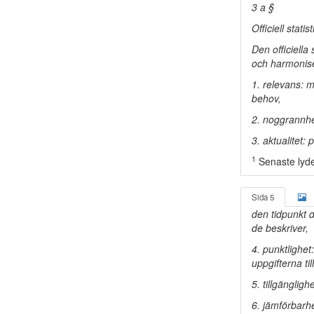
3 a §
Officiell stati
Den officiella
och harmoniser
1. relevans: m
behov,
2. noggrannhe
3. aktualitet:
1
Senaste lyde
Sida 5
den tidpunkt d
de beskriver,
4. punktlighet
uppgifterna t
5. tillgänglig
6. jämförbarhe