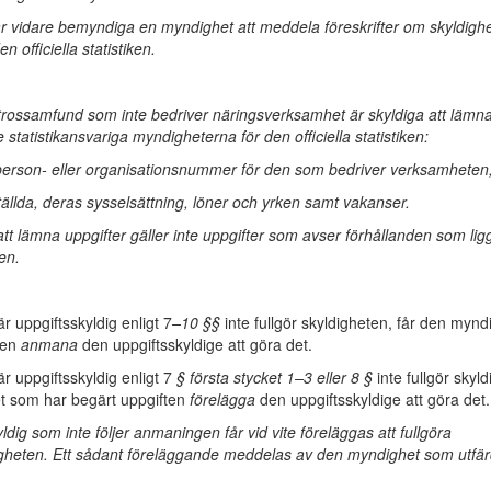
r vidare bemyndiga en myndighet att meddela föreskrifter om skyldigh
en officiella statistiken.
trossamfund som inte bedriver näringsverksamhet är skyldiga att lämna
de statistikansvariga myndigheterna för den officiella statistiken:
erson- eller organisationsnummer för den som bedriver verksamheten
tällda, deras sysselsättning, löner och yrken samt vakanser.
tt lämna uppgifter gäller inte uppgifter som avser förhållanden som lig
den.
 uppgiftsskyldig enligt 7
–10 §§
inte fullgör skyldigheten, får den myn
ten
anmana
den uppgiftsskyldige att göra det.
 uppgiftsskyldig enligt 7
§ första stycket 1–3 eller 8 §
inte fullgör skyld
t som har begärt uppgiften
förelägga
den uppgiftsskyldige att göra det.
ldig som inte följer anmaningen får vid vite föreläggas att fullgöra
igheten. Ett sådant föreläggande meddelas av den myndighet som utfär