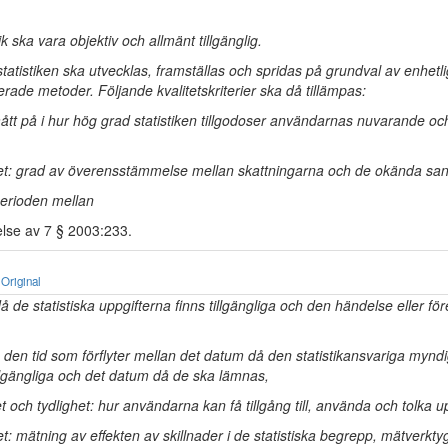
stik ska vara objektiv och allmänt tillgänglig.
 statistiken ska utvecklas, framställas och spridas på grundval av enhet
ade metoder. Följande kvalitetskriterier ska då tillämpas:
ått på i hur hög grad statistiken tillgodoser användarnas nuvarande och
t: grad av överensstämmelse mellan skattningarna och de okända sa
 perioden mellan
lse av 7 § 2003:233.
Original
å de statistiska uppgifterna finns tillgängliga och den händelse eller fö
: den tid som förflyter mellan det datum då den statistikansvariga mynd
illgängliga och det datum då de ska lämnas,
het och tydlighet: hur användarna kan få tillgång till, använda och tolka up
t: mätning av effekten av skillnader i de statistiska begrepp, mätverkty