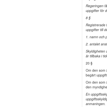
Regeringen få
uppgifter för d
8 §
Registrerade 
uppgifter till 
1. namn och p
2. antalet ans
Skyldigheten a
år tillbaka i ti
20 §
Om den som är
begärt uppgif
Om den som är
den myndighe
En uppgiftssky
uppgiftsskyld
anmaningen.