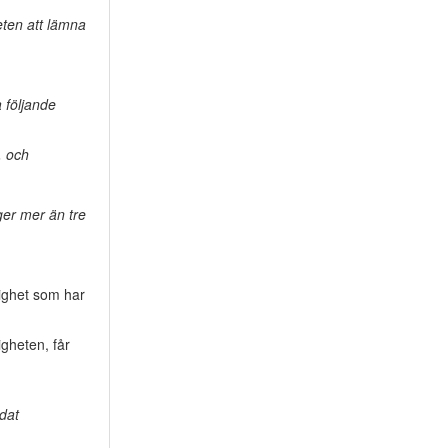
eten att lämna
 följande
, och
ger mer än tre
dighet som har
igheten, får
dat