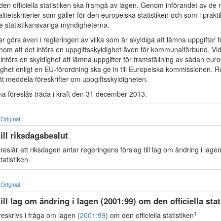
den officiella statistiken ska framgå av lagen. Genom införandet av de 
alitetskriterier som gäller för den europeiska statistiken och som i prak
e statistikansvariga myndigheterna.
r görs även i regleringen av vilka som är skyldiga att lämna uppgifter fö
enom att det införs en uppgiftsskyldighet även för kommunalförbund. Vi
n införs en skyldighet att lämna uppgifter för framställning av sådan europ
het enligt en EU-förordning ska ge in till Europeiska kommissionen. 
t meddela föreskrifter om uppgiftsskyldigheten.
a föreslås träda i kraft den 31 december 2013.
Original
till riksdagsbeslut
eslår att riksdagen antar regeringens förslag till lag om ändring i lagen
tatistiken.
Original
till lag om ändring i lagen (2001:99) om den officiella stat
1
eskrivs i fråga om lagen (
2001:99
) om den officiella statistiken