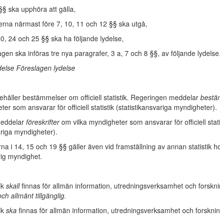
§§ ska upphöra att gälla,
kerna närmast före 7, 10, 11 och 12 §§ ska utgå,
20, 24 och 25 §§ ska ha följande lydelse,
 lagen ska införas tre nya paragrafer, 3 a, 7 och 8 §§, av följande lydelse
else Föreslagen lydelse
ehåller bestämmelser om officiell statistik. Regeringen meddelar
bestä
ter som ansvarar för officiell statistik (statistikansvariga myndigheter).
meddelar
föreskrifter
om vilka myndigheter som ansvarar för officiell stati
ariga myndigheter).
a i 14, 15 och 19 §§ gäller även vid framställning av annan statistik h
rig myndighet.
tik
skall
finnas för allmän information, utredningsverksamhet och forskn
ch allmänt tillgänglig.
tik
ska
finnas för allmän information, utredningsverksamhet och forsknin