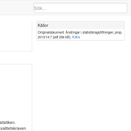
Källor
Originaldokument:
Ändringar i statistiklagstiftningen, prop.
2013/14:7 (pdf 256 kB)
,
Källa
atistiken.
kvalitetskraven