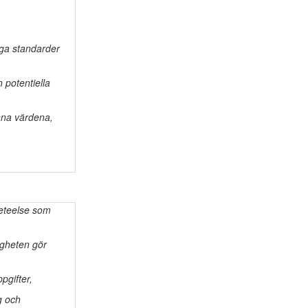
liga standarder
 potentiella
nna värdena,
reteelse som
igheten gör
pgifter,
g och