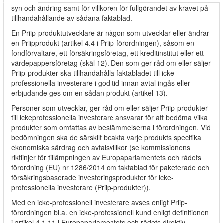
syn och ändring samt för villkoren för fullgörandet av kravet på
tillhandahållande av sådana faktablad.
En Priip-produktutvecklare är någon som utvecklar eller ändrar
en Priipprodukt (artikel 4.4 i Priip-förordningen), såsom en
fondförvaltare, ett försäkringsföretag, ett kreditinstitut eller ett
värdepappersföretag (skäl 12). Den som ger råd om eller säljer
Priip-produkter ska tillhandahålla faktabladet till icke-
professionella investerare i god tid innan avtal ingås eller
erbjudande ges om en sådan produkt (artikel 13).
Personer som utvecklar, ger råd om eller säljer Priip-produkter
till ickeprofessionella investerare ansvarar för att bedöma vilka
produkter som omfattas av bestämmelserna i förordningen. Vid
bedömningen ska de särskilt beakta varje produkts specifika
ekonomiska särdrag och avtalsvillkor (se kommissionens
riktlinjer för tillämpningen av Europaparlamentets och rådets
förordning (EU) nr 1286/2014 om faktablad för paketerade och
försäkringsbaserade investeringsprodukter för icke-
professionella investerare (Priip-produkter)).
Med en icke-professionell investerare avses enligt Priip-
förordningen bl.a. en icke-professionell kund enligt definitionen
i artikel 4.1.11 i Europaparlamentets och rådets direktiv