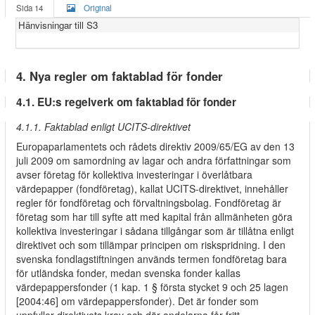
Sida 14
Original
Hänvisningar till S3
4. Nya regler om faktablad för fonder
4.1. EU:s regelverk om faktablad för fonder
4.1.1. Faktablad enligt UCITS-direktivet
Europaparlamentets och rådets direktiv 2009/65/EG av den 13
juli 2009 om samordning av lagar och andra författningar som
avser företag för kollektiva investeringar i överlåtbara
värdepapper (fondföretag), kallat UCITS-direktivet, innehåller
regler för fondföretag och förvaltningsbolag. Fondföretag är
företag som har till syfte att med kapital från allmänheten göra
kollektiva investeringar i sådana tillgångar som är tillåtna enligt
direktivet och som tillämpar principen om riskspridning. I den
svenska fondlagstiftningen används termen fondföretag bara
för utländska fonder, medan svenska fonder kallas
värdepappersfonder (1 kap. 1 § första stycket 9 och 25 lagen
[2004:46] om värdepappersfonder). Det är fonder som