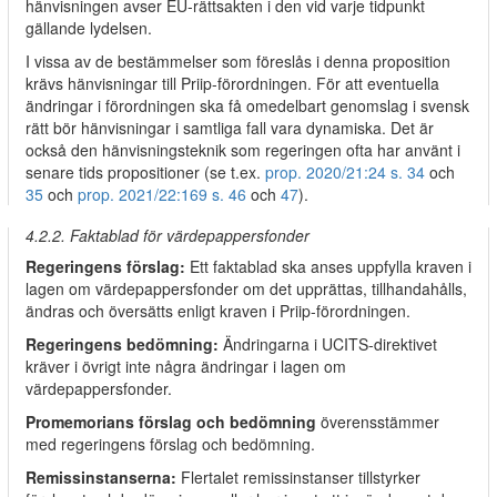
hänvisningen avser EU-rättsakten i den vid varje tidpunkt
gällande lydelsen.
I vissa av de bestämmelser som föreslås i denna proposition
krävs hänvisningar till Priip-förordningen. För att eventuella
ändringar i förordningen ska få omedelbart genomslag i svensk
rätt bör hänvisningar i samtliga fall vara dynamiska. Det är
också den hänvisningsteknik som regeringen ofta har använt i
senare tids propositioner (se t.ex.
prop. 2020/21:24 s. 34
och
35
och
prop. 2021/22:169 s. 46
och
47
).
4.2.2. Faktablad för värdepappersfonder
Regeringens förslag:
Ett faktablad ska anses uppfylla kraven i
lagen om värdepappersfonder om det upprättas, tillhandahålls,
ändras och översätts enligt kraven i Priip-förordningen.
Regeringens bedömning:
Ändringarna i UCITS-direktivet
kräver i övrigt inte några ändringar i lagen om
värdepappersfonder.
Promemorians förslag och bedömning
överensstämmer
med regeringens förslag och bedömning.
Remissinstanserna:
Flertalet remissinstanser tillstyrker