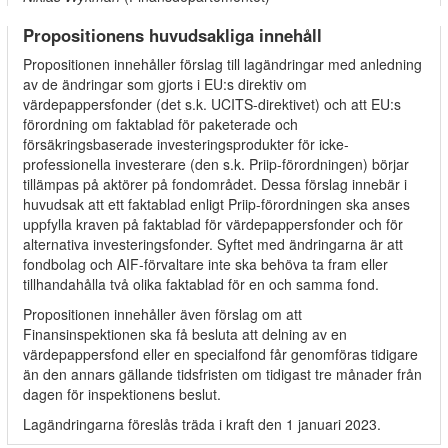
Propositionens huvudsakliga innehåll
Propositionen innehåller förslag till lagändringar med anledning
av de ändringar som gjorts i EU:s direktiv om
värdepappersfonder (det s.k. UCITS-direktivet) och att EU:s
förordning om faktablad för paketerade och
försäkringsbaserade investeringsprodukter för icke-
professionella investerare (den s.k. Priip-förordningen) börjar
tillämpas på aktörer på fondområdet. Dessa förslag innebär i
huvudsak att ett faktablad enligt Priip-förordningen ska anses
uppfylla kraven på faktablad för värdepappersfonder och för
alternativa investeringsfonder. Syftet med ändringarna är att
fondbolag och AIF-förvaltare inte ska behöva ta fram eller
tillhandahålla två olika faktablad för en och samma fond.
Propositionen innehåller även förslag om att
Finansinspektionen ska få besluta att delning av en
värdepappersfond eller en specialfond får genomföras tidigare
än den annars gällande tidsfristen om tidigast tre månader från
dagen för inspektionens beslut.
Lagändringarna föreslås träda i kraft den 1 januari 2023.