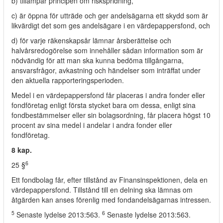
b) tillämpar principen om riskspridning,
c) är öppna för utträde och ger andelsägarna ett skydd som är
likvärdigt det som ges andelsägare i en värdepappersfond, och
d) för varje räkenskapsår lämnar årsberättelse och
halvårsredogörelse som innehåller sådan information som är
nödvändig för att man ska kunna bedöma tillgångarna,
ansvarsfrågor, avkastning och händelser som inträffat under
den aktuella rapporteringsperioden.
Medel i en värdepappersfond får placeras i andra fonder eller
fondföretag enligt första stycket bara om dessa, enligt sina
fondbestämmelser eller sin bolagsordning, får placera högst 10
procent av sina medel i andelar i andra fonder eller
fondföretag.
8 kap.
6
25 §
Ett fondbolag får, efter tillstånd av Finansinspektionen, dela en
värdepappersfond. Tillstånd till en delning ska lämnas om
åtgärden kan anses förenlig med fondandelsägarnas intressen.
5
6
Senaste lydelse 2013:563.
Senaste lydelse 2013:563.