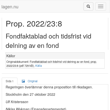
lagen.nu
Toggl
naviga
Prop. 2022/23:8
Fondfaktablad och tidsfrist vid
delning av en fond
Källor
Originaldokument:
Fondfaktablad och tidsfrist vid delning av en fond, prop.
2022/23:8 (pdf 729 kB)
,
Källa
Sida 1
Original
Regeringen överlämnar denna proposition till riksdagen.
Stockholm den 27 oktober 2022
Ulf Kristersson
Niklas Wykman
(Finansdepartementet)