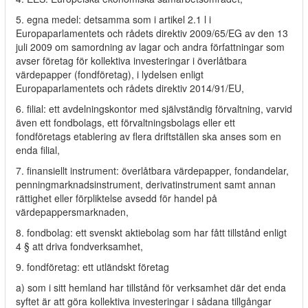
5. egna medel: detsamma som i artikel 2.1 l i
Europaparlamentets och rådets direktiv 2009/65/EG av den 13
juli 2009 om samordning av lagar och andra författningar som
avser företag för kollektiva investeringar i överlåtbara
värdepapper (fondföretag), i lydelsen enligt
Europaparlamentets och rådets direktiv 2014/91/EU,
6. filial: ett avdelningskontor med självständig förvaltning, varvid
även ett fondbolags, ett förvaltningsbolags eller ett
fondföretags etablering av flera driftställen ska anses som en
enda filial,
7. finansiellt instrument: överlåtbara värdepapper, fondandelar,
penningmarknadsinstrument, derivatinstrument samt annan
rättighet eller förpliktelse avsedd för handel på
värdepappersmarknaden,
8. fondbolag: ett svenskt aktiebolag som har fått tillstånd enligt
4 § att driva fondverksamhet,
9. fondföretag: ett utländskt företag
a) som i sitt hemland har tillstånd för verksamhet där det enda
syftet är att göra kollektiva investeringar i sådana tillgångar