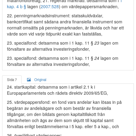
matarfondföretag, 21. reglerad marknad: detsamma som i
1
kap. 4 b §
lagen (
2007:528
) om värdepappersmarknaden,
22. penningmarknadsinstrument: statsskuldväxlar,
bankcertifikat samt sådana andra finansiella instrument som
normalt omsätts på penningmarknaden, är likvida och har ett
värde som vid varje tidpunkt exakt kan fastställas,
23. specialfond: detsamma som i 1 kap. 11 §
23
lagen om
förvaltare av alternativa investeringsfonder,
23. specialfond: detsamma som i 1 kap. 11 §
24
lagen om
förvaltare av alternativa investeringsfonder,
Sida 7
Original
24. startkapital: detsamma som i artikel 2.1 k i
Europaparlamentets och rådets direktiv 2009/65/EG,
25. värdepappersfond: en fond vars andelar kan lösas in på
begäran av andelsägare och som består av finansiella
tillgångar, om den bildats genom kapitaltillskott från
allmänheten och ägs av dem som skjutit till kapital samt
förvaltas enligt bestämmelserna i 5 kap. eller 5 a kap., och
26. överlåtbart värdepapper: