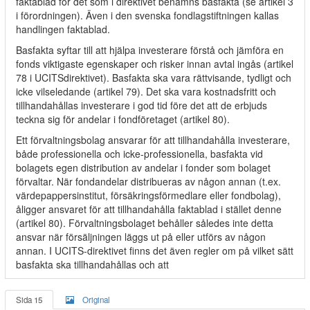
faktablad för det som i direktivet benämns basfakta (se artikel 3
i förordningen). Även i den svenska fondlagstiftningen kallas
handlingen faktablad.
Basfakta syftar till att hjälpa investerare förstå och jämföra en
fonds viktigaste egenskaper och risker innan avtal ingås (artikel
78 i UCITSdirektivet). Basfakta ska vara rättvisande, tydligt och
icke vilseledande (artikel 79). Det ska vara kostnadsfritt och
tillhandahållas investerare i god tid före det att de erbjuds
teckna sig för andelar i fondföretaget (artikel 80).
Ett förvaltningsbolag ansvarar för att tillhandahålla investerare,
både professionella och icke-professionella, basfakta vid
bolagets egen distribution av andelar i fonder som bolaget
förvaltar. När fondandelar distribueras av någon annan (t.ex.
värdepappersinstitut, försäkringsförmedlare eller fondbolag),
åligger ansvaret för att tillhandahålla faktablad i stället denne
(artikel 80). Förvaltningsbolaget behåller således inte detta
ansvar när försäljningen läggs ut på eller utförs av någon
annan. I UCITS-direktivet finns det även regler om på vilket sätt
basfakta ska tillhandahållas och att
Sida 15
Original