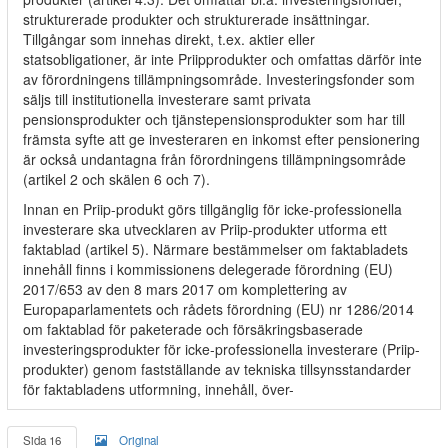
strukturerade produkter och strukturerade insättningar.
Tillgångar som innehas direkt, t.ex. aktier eller
statsobligationer, är inte Priipprodukter och omfattas därför inte
av förordningens tillämpningsområde. Investeringsfonder som
säljs till institutionella investerare samt privata
pensionsprodukter och tjänstepensionsprodukter som har till
främsta syfte att ge investeraren en inkomst efter pensionering
är också undantagna från förordningens tillämpningsområde
(artikel 2 och skälen 6 och 7).
Innan en Priip-produkt görs tillgänglig för icke-professionella
investerare ska utvecklaren av Priip-produkter utforma ett
faktablad (artikel 5). Närmare bestämmelser om faktabladets
innehåll finns i kommissionens delegerade förordning (EU)
2017/653 av den 8 mars 2017 om komplettering av
Europaparlamentets och rådets förordning (EU) nr 1286/2014
om faktablad för paketerade och försäkringsbaserade
investeringsprodukter för icke-professionella investerare (Priip-
produkter) genom fastställande av tekniska tillsynsstandarder
för faktabladens utformning, innehåll, över-
Sida 16
Original