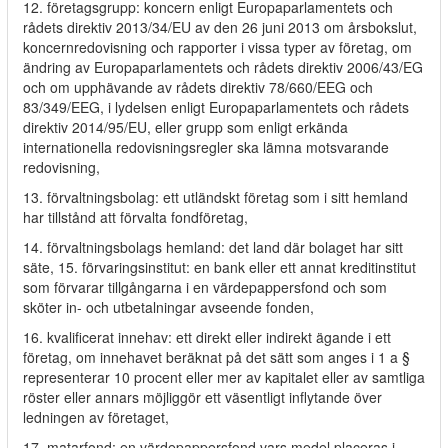
12. företagsgrupp: koncern enligt Europaparlamentets och
rådets direktiv 2013/34/EU av den 26 juni 2013 om årsbokslut,
koncernredovisning och rapporter i vissa typer av företag, om
ändring av Europaparlamentets och rådets direktiv 2006/43/EG
och om upphävande av rådets direktiv 78/660/EEG och
83/349/EEG, i lydelsen enligt Europaparlamentets och rådets
direktiv 2014/95/EU, eller grupp som enligt erkända
internationella redovisningsregler ska lämna motsvarande
redovisning,
13. förvaltningsbolag: ett utländskt företag som i sitt hemland
har tillstånd att förvalta fondföretag,
14. förvaltningsbolags hemland: det land där bolaget har sitt
säte, 15. förvaringsinstitut: en bank eller ett annat kreditinstitut
som förvarar tillgångarna i en värdepappersfond och som
sköter in- och utbetalningar avseende fonden,
16. kvalificerat innehav: ett direkt eller indirekt ägande i ett
företag, om innehavet beräknat på det sätt som anges i 1 a §
representerar 10 procent eller mer av kapitalet eller av samtliga
röster eller annars möjliggör ett väsentligt inflytande över
ledningen av företaget,
17. matarfond: en värdepappersfond vars medel placeras i