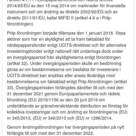
2014/65/EU av den 15 maj 2014 om marknader för finansiella
instrument och om ändring av direktiv 2002/92/EG och av
direktiv 2011/61/EU, kallat MiFID II (artikel 4.6 a i Priip-
förordningen).
Priip-förordningen började tillämpas den 1 januari 2018. Vissa
aktörer som har en skyldighet att ta fram faktablad för
värdepappersfonder enligt UCITS-direktivet och för alternativa
investeringsfonder enligt nationell rätt undantogs dock under
en övergångsperiod från skyldigheterna enligt förordningen
(artikel 32). Under övergångsperioden skulle en bedömning
göras av om bestämmelserna om basfakta för investerare i
UCITS-direktivet kan ersättas eller anses likvärdiga med
bestämmelserna om faktablad enligt Priip-förordningen (artikel
33). Övergångsperioden förlängdes därefter till och med den
31 december 2021 genom Europaparlamentets och rådets
förordning (EU) 2019/1156 av den 20 juni 2019 om
underlättande av gränsöverskridande distribution av företag för
kollektiva investeringar och om ändring av förordningarna (EU)
nr 345/2013, (EU) nr 346/2013 och (EU) nr 1286/2014.
Genom ändringsförordningen har övergångsperioden på nytt
förlängts till och med den 31 december 2022.