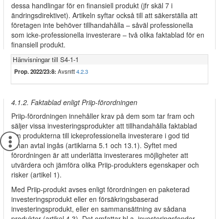
dessa handlingar för en finansiell produkt (jfr skäl 7 i
ändringsdirektivet). Artikeln syftar också till att säkerställa att
företagen inte behöver tillhandahålla – såväl professionella
som icke-professionella investerare – två olika faktablad för en
finansiell produkt.
Hänvisningar till S4-1-1
Prop. 2022/23:8:
Avsnitt
4.2.3
4.1.2. Faktablad enligt Priip-förordningen
Priip-förordningen innehåller krav på dem som tar fram och
säljer vissa investeringsprodukter att tillhandahålla faktablad
om produkterna till ickeprofessionella investerare i god tid
innan avtal ingås (artiklarna 5.1 och 13.1). Syftet med
förordningen är att underlätta investerares möjligheter att
utvärdera och jämföra olika Priip-produkters egenskaper och
risker (artikel 1).
Med Priip-produkt avses enligt förordningen en paketerad
investeringsprodukt eller en försäkringsbaserad
investeringsprodukt, eller en sammansättning av sådana
produkter (artikel 4.3). Det omfattar bl.a. investeringsfonder,