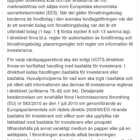
uppfyller direktivets krav och där andelarna får fritt
marknadsföras och säljas inom Europeiska ekonomiska
samarbetsområdet (EES). När det gäller förvaltningsbolag
benämns de fondbolag i den svenska fondlagstiftningen när det
är ett svenskt bolag och förvaltningsbolag när det är ett
utländskt bolag (1 kap. 1 § första stycket 8 och 13 samma lag).
I direktivet finns bl.a. regler för auktorisation av fondföretag och
förvaltningsbolag, placeringsregler och regler om information till
investerarna.
För varje värdepappersfond ska det enligt UCITS-direktivet
finnas en kortfattad handling med basfakta för investerare. I
direktivet kallas handlingen basfakta för investerare eller
basfakta. Huvudprinciperna för vad som ska ingå i basfakta och
på vilket sätt informationen ska lämnas till investerarna regleras
i direktivet (artiklarna 78–82 och 94). Detaljerade
bestämmelser om innehållet finns i kommissionens förordning
(EU) nr 583/2010 av den 1 juli 2010 om genomförande av
Europaparlamentets och rådets direktiv 2009/65/EG rörande
basfakta för investerare och villkor som ska uppfyllas när
faktablad med basfakta för investerare eller prospekt
tillhandahålls på annat varaktigt medium än papper eller på en
webbplats. I förordningen används alltså benämningen