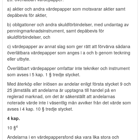
a) aktier och andra värdepapper som motsvarar aktier samt
depåbevis för aktier,
b) obligationer och andra skuldförbindelser, med undantag av
penningmarknadsinstrument, samt depåbevis för
skuldförbindelser, och
c) värdepapper av annat slag som ger rätt att förvärva sådana
överlåtbara värdepapper som anges i a och b genom teckning
eller utbyte.
Överlåtbart värdepapper omfattar inte tekniker och instrument
som avses i 5 kap. 1 § tredje stycket.
Med återköp eller inlösen av andelar enligt första stycket 9 och
25 jämställs att andelarna är upptagna till handel på en
reglerad marknad, om det är säkerställt att andelarnas
noterade värde inte i väsentlig mån avviker från det värde som
avses i 4 kap. 10 § tredje stycket.
4 kap.
4
10 §
Andelarna i en värdepappersfond ska vara lika stora och