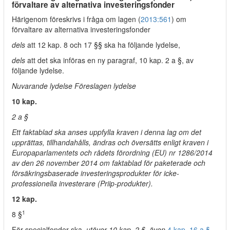
förvaltare av alternativa investeringsfonder
Härigenom föreskrivs i fråga om lagen (
2013:561
) om
förvaltare av alternativa investeringsfonder
dels
att 12 kap. 8 och 17 §§ ska ha följande lydelse,
dels
att det ska införas en ny paragraf, 10 kap. 2 a §, av
följande lydelse.
Nuvarande lydelse Föreslagen lydelse
10 kap.
2 a §
Ett faktablad ska anses uppfylla kraven i denna lag om det
upprättas, tillhandahålls, ändras och översätts enligt kraven i
Europaparlamentets och rådets förordning (EU) nr 1286/2014
av den 26 november 2014 om faktablad för paketerade och
försäkringsbaserade investeringsprodukter för icke-
professionella investerare (Priip-produkter).
12 kap.
1
8 §
För specialfonder ska
, utöver 10 kap. 2 §, även
4 kap. 16 a §