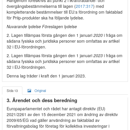
Härigenom föreskrivs att punkt 2 i ikraftträdande- och
övergångsbestämmelserna till lagen (
2017:317
) med
kompletterande bestämmelser till EU:s förordning om faktablad
för Priip-produkter ska ha följande lydelse.
Nuvarande lydelse Föreslagen lydelse
2. Lagen tillämpas första gången den 1 januari
2020
i fråga om
sådana fysiska och juridiska personer som omfattas av artikel
32 i EU-förordningen.
2. Lagen tillämpas första gången den 1 januari
2023
i fråga om
sådana fysiska och juridiska personer som omfattas av artikel
32 i EU-förordningen.
Denna lag träder i kraft den 1 januari 2023.
Sida 13
Original
3. Ärendet och dess beredning
Europaparlamentet och rådet har antagit direktiv (EU)
2021/2261 av den 15 december 2021 om ändring av direktiv
2009/65/EG vad gäller användning av faktablad av
förvaltningsbolag för företag för kollektiva investeringar i