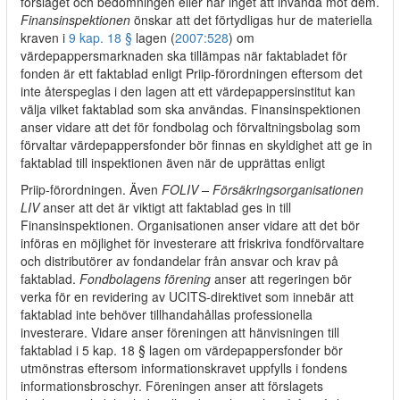
förslaget och bedömningen eller har inget att invända mot dem.
Finansinspektionen
önskar att det förtydligas hur de materiella
kraven i
9 kap. 18 §
lagen (
2007:528
) om
värdepappersmarknaden ska tillämpas när faktabladet för
fonden är ett faktablad enligt Priip-förordningen eftersom det
inte återspeglas i den lagen att ett värdepappersinstitut kan
välja vilket faktablad som ska användas. Finansinspektionen
anser vidare att det för fondbolag och förvaltningsbolag som
förvaltar värdepappersfonder bör finnas en skyldighet att ge in
faktablad till inspektionen även när de upprättas enligt
Priip-förordningen. Även
FOLIV – Försäkringsorganisationen
LIV
anser att det är viktigt att faktablad ges in till
Finansinspektionen. Organisationen anser vidare att det bör
införas en möjlighet för investerare att friskriva fondförvaltare
och distributörer av fondandelar från ansvar och krav på
faktablad.
Fondbolagens förening
anser att regeringen bör
verka för en revidering av UCITS-direktivet som innebär att
faktablad inte behöver tillhandahållas professionella
investerare. Vidare anser föreningen att hänvisningen till
faktablad i 5 kap. 18 § lagen om värdepappersfonder bör
utmönstras eftersom informationskravet uppfylls i fondens
informationsbroschyr. Föreningen anser att förslagets