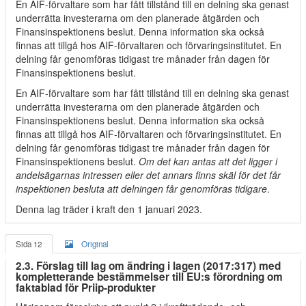
En AIF-förvaltare som har fått tillstånd till en delning ska genast
underrätta investerarna om den planerade åtgärden och
Finansinspektionens beslut. Denna information ska också
finnas att tillgå hos AIF-förvaltaren och förvaringsinstitutet. En
delning får genomföras tidigast tre månader från dagen för
Finansinspektionens beslut.
En AIF-förvaltare som har fått tillstånd till en delning ska genast
underrätta investerarna om den planerade åtgärden och
Finansinspektionens beslut. Denna information ska också
finnas att tillgå hos AIF-förvaltaren och förvaringsinstitutet. En
delning får genomföras tidigast tre månader från dagen för
Finansinspektionens beslut.
Om det kan antas att det ligger i
andelsägarnas intressen eller det annars finns skäl för det får
inspektionen besluta att delningen får genomföras tidigare
.
Denna lag träder i kraft den 1 januari 2023.
Sida 12
Original
2.3. Förslag till lag om ändring i lagen (2017:317) med
kompletterande bestämmelser till EU:s förordning om
faktablad för Priip-produkter