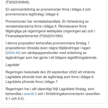
(Fi2022/00849).
En sammanfattning av promemorian finns i
bilaga 3
och
promemorians lagförslag i
bilaga 4
.
Promemorian har remissbehandlats. En förteckning av
remissinstanserna finns i
bilaga 5
. Remissvaren finns
tillgängliga på regeringens webbplats (regeringen.se) och i
Finansdepartementet (Fi2022/01582).
I denna proposition behandlas promemorians förslag. I
propositionen föreslås även några följdändringar i lagen
(
2004:46
) om värdepappersfonder med anledning av
lagändringar som har gjorts i ett tidigare lagstiftningsärende.
Lagrådet
Regeringen beslutade den 29 september 2022 att inhämta
Lagrådets yttrande över de lagförslag som finns i
bilaga 6
.
Lagrådets yttrande finns i
bilaga 7
.
Regeringen har i allt väsentligt följt Lagrådets förslag, som
behandlas i
avsnitt 5
och i författningskommentaren (avsnitten
9.1 och 9.2) .