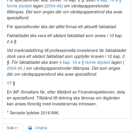
femte stycket
lagen (
2004:46
) om värdepappersfonder
tillämpas. Det som anges där om värdepappersfond ska avse
specialfond.
För specialfonder ska
det alltid finnas ett aktuellt faktablad.
Faktabladet ska vara ett sådant faktablad som avses i 10 kap.
2 a §.
Vid marknadsföring till professionella investerare får faktabladet
dock vara ett sådant faktablad som uppfyller kraven i 10 kap. 2
§. För faktabladet ska även
4 kap. 16 a § femte stycket
lagen (
2004:46
) om värdepappersfonder tillämpas. Det som anges
där om värdepappersfond ska avse specialfond.
17 §
En AIF-förvaltare får, efter tillstånd av Finansinspektionen, dela
en specialfond. Tillstånd till delning ska lämnas om åtgärden
kan anses förenlig med investerarnas intressen.
1
Senaste lydelse 2016:896.
Sida 11
Original