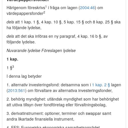
1
Härigenom föreskrivs
i fråga om lagen (
2004:46
) om
2
värdepappersfonder
dels
att 1 kap. 1 §, 4 kap. 10 §, 5 kap. 15 § och 8 kap. 25 § ska
ha följande lydelse,
dels
att det ska införas en ny paragraf, 4 kap. 16 b §, av
följande lydelse.
Nuvarande lydelse Föreslagen lydelse
1 kap.
3
1 §
I denna lag betyder
1. alternativ investeringsfond: detsamma som i
1 kap. 2 §
lagen
(
2013:561
) om förvaltare av alternativa investeringsfonder,
2. behörig myndighet: utländsk myndighet som har behörighet
att utöva tillsyn över fondföretag eller förvaltningsbolag,
3. derivatinstrument: optioner, terminer och swappar samt
andra likartade finansiella instrument,
4. EES: Europeiska ekonomiska samarbetsområdet,