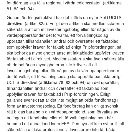
fondföretag ska följa reglerna i värdmedlemsstaten (artiklarna
81, 82 och 94).
Genom ändringsdirektivet har det införts en ny artikel i UCITS-
direktivet (artikel 82a). Enligt den artikeln ska medlemsstaterna
säkerställa att om ett investeringsbolag eller, för någon av de
värdepappersfonder det förvaltar, ett förvaltningsbolag
upprättar, tillhandahåller, ändrar och översätter ett faktablad
som uppfyller kraven för faktablad enligt Priipförordningen, så
ska behöriga myndigheter anse att faktabladet uppfyller kraven
för faktablad i direktivet. Medlemsstaterna ska även säkerställa
att de behöriga myndigheterna inte kräver att ett
investeringsbolag eller, för någon av de värdepappersfonder
det förvaltar, ett förvaltningsbolag ska upprätta basfakta enligt
UCITS-direktivet (artiklarna 78–82 och 94) om det upprättar,
tillhandahåller, ändrar och översätter ett faktablad som
uppfyller kraven för faktablad i Priip-förordningen. Enligt
gällande svensk rätt är det inte möjligt att bilda fondföretag i
form av investeringsbolag. Ett fondföretag kan enligt svensk
rätt bildas bara som en värdepappersfond, som förvaltas av
antingen ett fondbolag eller ett förvaltningsbolag som hör
hemma i ett annat land inom EES. Den nya artikeln syftar till att
säkerställa att icke-professionella investerare inte får båda