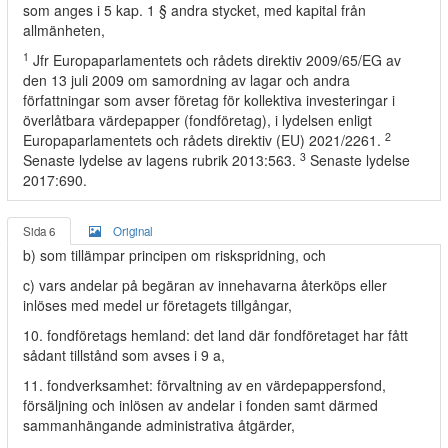
som anges i 5 kap. 1 § andra stycket, med kapital från
allmänheten,
1
Jfr Europaparlamentets och rådets direktiv 2009/65/EG av
den 13 juli 2009 om samordning av lagar och andra
författningar som avser företag för kollektiva investeringar i
överlåtbara värdepapper (fondföretag), i lydelsen enligt
2
Europaparlamentets och rådets direktiv (EU) 2021/2261.
3
Senaste lydelse av lagens rubrik 2013:563.
Senaste lydelse
2017:690.
Sida 6
Original
b) som tillämpar principen om riskspridning, och
c) vars andelar på begäran av innehavarna återköps eller
inlöses med medel ur företagets tillgångar,
10. fondföretags hemland: det land där fondföretaget har fått
sådant tillstånd som avses i 9 a,
11. fondverksamhet: förvaltning av en värdepappersfond,
försäljning och inlösen av andelar i fonden samt därmed
sammanhängande administrativa åtgärder,