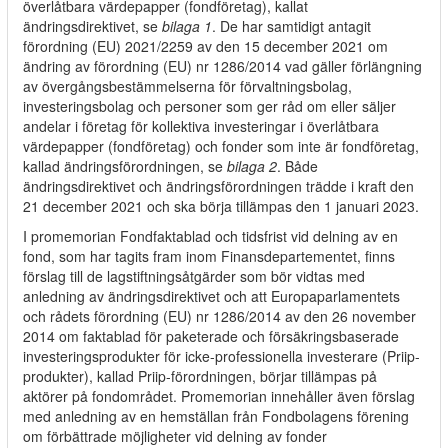
överlåtbara värdepapper (fondföretag), kallat
ändringsdirektivet, se
bilaga 1
. De har samtidigt antagit
förordning (EU) 2021/2259 av den 15 december 2021 om
ändring av förordning (EU) nr 1286/2014 vad gäller förlängning
av övergångsbestämmelserna för förvaltningsbolag,
investeringsbolag och personer som ger råd om eller säljer
andelar i företag för kollektiva investeringar i överlåtbara
värdepapper (fondföretag) och fonder som inte är fondföretag,
kallad ändringsförordningen, se
bilaga 2
. Både
ändringsdirektivet och ändringsförordningen trädde i kraft den
21 december 2021 och ska börja tillämpas den 1 januari 2023.
I promemorian Fondfaktablad och tidsfrist vid delning av en
fond, som har tagits fram inom Finansdepartementet, finns
förslag till de lagstiftningsåtgärder som bör vidtas med
anledning av ändringsdirektivet och att Europaparlamentets
och rådets förordning (EU) nr 1286/2014 av den 26 november
2014 om faktablad för paketerade och försäkringsbaserade
investeringsprodukter för icke-professionella investerare (Priip-
produkter), kallad Priip-förordningen, börjar tillämpas på
aktörer på fondområdet. Promemorian innehåller även förslag
med anledning av en hemställan från Fondbolagens förening
om förbättrade möjligheter vid delning av fonder