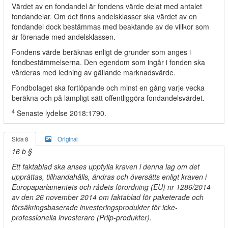
Värdet av en fondandel är fondens värde delat med antalet
fondandelar. Om det finns andelsklasser ska värdet av en
fondandel dock bestämmas med beaktande av de villkor som
är förenade med andelsklassen.
Fondens värde beräknas enligt de grunder som anges i
fondbestämmelserna. Den egendom som ingår i fonden ska
värderas med ledning av gällande marknadsvärde.
Fondbolaget ska fortlöpande och minst en gång varje vecka
beräkna och på lämpligt sätt offentliggöra fondandelsvärdet.
4
Senaste lydelse 2018:1790.
Sida 8
Original
16 b §
Ett faktablad ska anses uppfylla kraven i denna lag om det
upprättas, tillhandahålls, ändras och översätts enligt kraven i
Europaparlamentets och rådets förordning (EU) nr 1286/2014
av den 26 november 2014 om faktablad för paketerade och
försäkringsbaserade investeringsprodukter för icke-
professionella investerare (Priip-produkter).