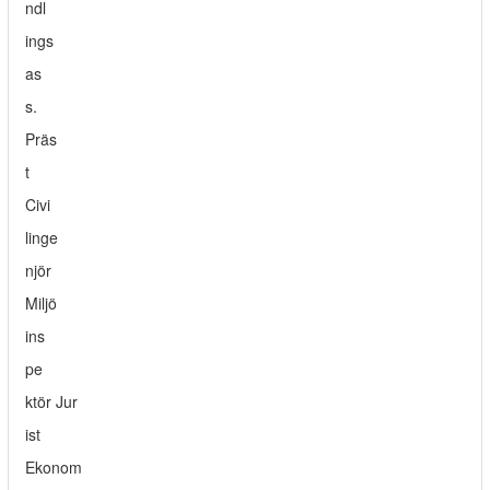
ndl
ings
as
s.
Präs
t
Civi
linge
njör
Miljö
ins
pe
ktör Jur
ist
Ekonom