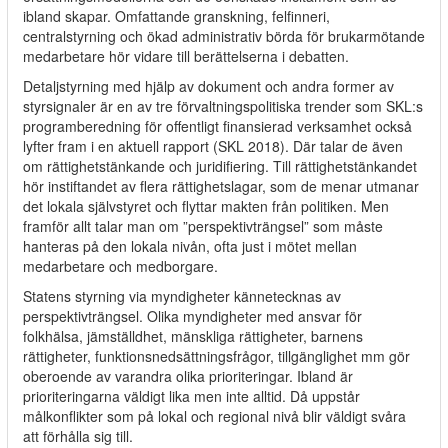
ibland skapar. Omfattande granskning, felfinneri,
centralstyrning och ökad administrativ börda för brukarmötande
medarbetare hör vidare till berättelserna i debatten.
Detaljstyrning med hjälp av dokument och andra former av
styrsignaler är en av tre förvaltningspolitiska trender som SKL:s
programberedning för offentligt finansierad verksamhet också
lyfter fram i en aktuell rapport (SKL 2018). Där talar de även
om rättighetstänkande och juridifiering. Till rättighetstänkandet
hör instiftandet av flera rättighetslagar, som de menar utmanar
det lokala självstyret och flyttar makten från politiken. Men
framför allt talar man om ”perspektivträngsel” som måste
hanteras på den lokala nivån, ofta just i mötet mellan
medarbetare och medborgare.
Statens styrning via myndigheter kännetecknas av
perspektivträngsel. Olika myndigheter med ansvar för
folkhälsa, jämställdhet, mänskliga rättigheter, barnens
rättigheter, funktionsnedsättningsfrågor, tillgänglighet mm gör
oberoende av varandra olika prioriteringar. Ibland är
prioriteringarna väldigt lika men inte alltid. Då uppstår
målkonflikter som på lokal och regional nivå blir väldigt svåra
att förhålla sig till.