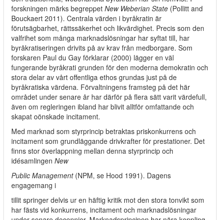
forskningen märks begreppet
New Weberian State
(Pollitt and
Bouckaert 2011). Centrala värden i byråkratin är
förutsägbarhet, rättssäkerhet och likvärdighet. Precis som den
valfrihet som många marknadslösningar har syftat till, har
byråkratiseringen drivits på av krav från medborgare. Som
forskaren Paul du Gay förklarar (2000) lägger en väl
fungerande byråkrati grunden för den moderna demokratin och
stora delar av vårt offentliga ethos grundas just på de
byråkratiska värdena. Förvaltningens framsteg på det här
området under senare år har därför på flera sätt varit värdefull,
även om regleringen ibland har blivit alltför omfattande och
skapat oönskade incitament.
Med marknad som styrprincip betraktas priskonkurrens och
incitament som grundläggande drivkrafter för prestationer. Det
finns stor överlappning mellan denna styrprincip och
idésamlingen
New
Public Management
(NPM, se Hood 1991). Dagens
engagemang i
tillit springer delvis ur en häftig kritik mot den stora tonvikt som
har fästs vid konkurrens, incitament och marknadslösningar
under senare decennier. Marknadsprincipen har nära koppling