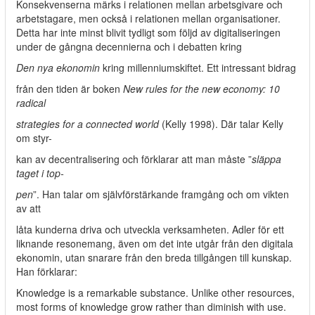
Konsekvenserna märks i relationen mellan arbetsgivare och
arbetstagare, men också i relationen mellan organisationer.
Detta har inte minst blivit tydligt som följd av digitaliseringen
under de gångna decennierna och i debatten kring
Den nya ekonomin
kring millenniumskiftet. Ett intressant bidrag
från den tiden är boken
New rules for the new economy: 10
radical
strategies for a connected world
(Kelly 1998). Där talar Kelly
om styr-
kan av decentralisering och förklarar att man måste ”
släppa
taget i top-
pen
”. Han talar om självförstärkande framgång och om vikten
av att
låta kunderna driva och utveckla verksamheten. Adler för ett
liknande resonemang, även om det inte utgår från den digitala
ekonomin, utan snarare från den breda tillgången till kunskap.
Han förklarar:
Knowledge is a remarkable substance. Unlike other resources,
most forms of knowledge grow rather than diminish with use.