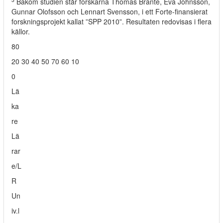
Bakom studien står forskarna Thomas Brante, Eva Johnsson,
Gunnar Olofsson och Lennart Svensson, i ett Forte-finansierat
forskningsprojekt kallat ”SPP 2010”. Resultaten redovisas i flera
källor.
80
20 30 40 50 70 60 10
0
Lä
ka
re
Lä
rar
e/L
R
Un
iv.l