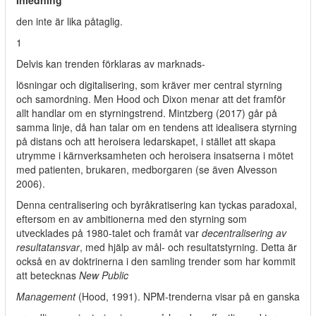
Inledning
den inte är lika påtaglig.
1
Delvis kan trenden förklaras av marknads-
lösningar och digitalisering, som kräver mer central styrning
och samordning. Men Hood och Dixon menar att det framför
allt handlar om en styrningstrend. Mintzberg (2017) går på
samma linje, då han talar om en tendens att idealisera styrning
på distans och att heroisera ledarskapet, i stället att skapa
utrymme i kärnverksamheten och heroisera insatserna i mötet
med patienten, brukaren, medborgaren (se även Alvesson
2006).
Denna centralisering och byråkratisering kan tyckas paradoxal,
eftersom en av ambitionerna med den styrning som
utvecklades på 1980-talet och framåt var
decentralisering av
resultatansvar
, med hjälp av mål- och resultatstyrning. Detta är
också en av doktrinerna i den samling trender som har kommit
att betecknas
New Public
Management
(Hood, 1991). NPM-trenderna visar på en ganska