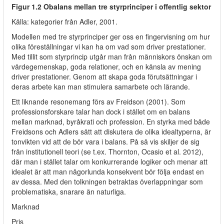
Figur 1.2 Obalans mellan tre styrprinciper i offentlig sektor
Källa: kategorier från Adler, 2001.
Modellen med tre styrprinciper ger oss en fingervisning om hur
olika föreställningar vi kan ha om vad som driver prestationer.
Med tillit som styrprincip utgår man från människors önskan om
värdegemenskap, goda relationer, och en känsla av mening
driver prestationer. Genom att skapa goda förutsättningar i
deras arbete kan man stimulera samarbete och lärande.
Ett liknande resonemang förs av Freidson (2001). Som
professionsforskare talar han dock i stället om en balans
mellan marknad, byråkrati och profession. En styrka med både
Freidsons och Adlers sätt att diskutera de olika idealtyperna, är
tonvikten vid att de bör vara i balans. På så vis skiljer de sig
från institutionell teori (se t.ex. Thornton, Ocasio et al. 2012),
där man i stället talar om konkurrerande logiker och menar att
idealet är att man någorlunda konsekvent bör följa endast en
av dessa. Med den tolkningen betraktas överlappningar som
problematiska, snarare än naturliga.
Marknad
Pris