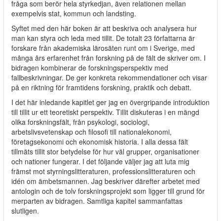
fråga som berör hela styrkedjan, även relationen mellan
exempelvis stat, kommun och landsting.
Syftet med den här boken är att beskriva och analysera hur
man kan styra och leda med tillit. De totalt 23 författarna är
forskare från akademiska lärosäten runt om i Sverige, med
många års erfarenhet från forskning på de fält de skriver om. I
bidragen kombinerar de forskningsperspektiv med
fallbeskrivningar. De ger konkreta rekommendationer och visar
på en riktning för framtidens forskning, praktik och debatt.
I det här inledande kapitlet ger jag en övergripande introduktion
till tillit ur ett teoretiskt perspektiv. Tillit diskuteras i en mängd
olika forskningsfält, från psykologi, sociologi,
arbetslivsvetenskap och filosofi till nationalekonomi,
företagsekonomi och ekonomisk historia. I alla dessa fält
tillmäts tillit stor betydelse för hur väl grupper, organisationer
och nationer fungerar. I det följande väljer jag att luta mig
främst mot styrningslitteraturen, professionslitteraturen och
idén om ämbetsmannen. Jag beskriver därefter arbetet med
antologin och de tolv forskningsprojekt som ligger till grund för
merparten av bidragen. Samtliga kapitel sammanfattas
slutligen.