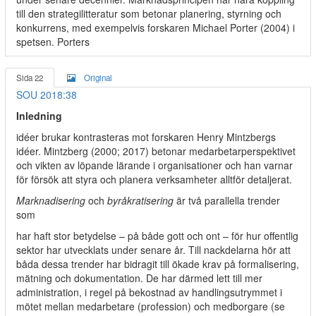
till den strategilitteratur som betonar planering, styrning och
konkurrens, med exempelvis forskaren Michael Porter (2004) i
spetsen. Porters
Sida 22
Original
SOU 2018:38
Inledning
idéer brukar kontrasteras mot forskaren Henry Mintzbergs
idéer. Mintzberg (2000; 2017) betonar medarbetarperspektivet
och vikten av löpande lärande i organisationer och han varnar
för försök att styra och planera verksamheter alltför detaljerat.
Marknadisering
och
byråkratisering
är två parallella trender
som
har haft stor betydelse – på både gott och ont – för hur offentlig
sektor har utvecklats under senare år. Till nackdelarna hör att
båda dessa trender har bidragit till ökade krav på formalisering,
mätning och dokumentation. De har därmed lett till mer
administration, i regel på bekostnad av handlingsutrymmet i
mötet mellan medarbetare (profession) och medborgare (se