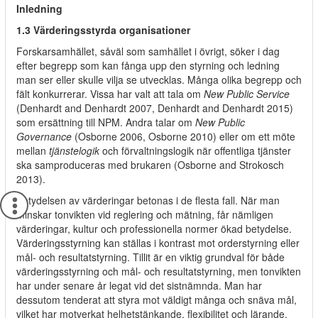
Inledning
1.3 Värderingsstyrda organisationer
Forskarsamhället, såväl som samhället i övrigt, söker i dag
efter begrepp som kan fånga upp den styrning och ledning
man ser eller skulle vilja se utvecklas. Många olika begrepp och
fält konkurrerar. Vissa har valt att tala om
New Public Service
(Denhardt and Denhardt 2007, Denhardt and Denhardt 2015)
som ersättning till NPM. Andra talar om
New Public
Governance
(Osborne 2006, Osborne 2010) eller om ett möte
mellan
tjänstelogik
och förvaltningslogik när offentliga tjänster
ska samproduceras med brukaren (Osborne and Strokosch
2013).
Betydelsen av värderingar betonas i de flesta fall. När man
minskar tonvikten vid reglering och mätning, får nämligen
värderingar, kultur och professionella normer ökad betydelse.
Värderingsstyrning kan ställas i kontrast mot orderstyrning eller
mål- och resultatstyrning. Tillit är en viktig grundval för både
värderingsstyrning och mål- och resultatstyrning, men tonvikten
har under senare år legat vid det sistnämnda. Man har
dessutom tenderat att styra mot väldigt många och snäva mål,
vilket har motverkat helhetstänkande, flexibilitet och lärande.