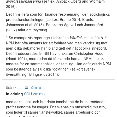
avprofessionalisering
(se t.ex. Ahlbäck Öberg and Widmalm
2016).
Det finns flera som för liknande resonemang i den sociologiska
professionsforskningen (se t.ex. Brante 2014; Brante,
Johansson et al. 2015). Forskarna Agevall och Jonnergård
(2007) talar om ”styrning
1
2
Se exempelvis reportage i tidskriften
Vårdfokus
maj 2018.
NPM har ofta använts för att förklara vad man vänder sig mot,
men olika debattörer har ibland gett det något olika innebörd.
Det introducerades år 1991 av forskaren Christopher Hood
(Hood 1991), men redan då förklarade han att NPM inte ska
misstas för en sammanhållen idésamling. Han definierade NPM
som bestående av sju olika ”doktriner” (se kort svensk
översättning i Bringselius 2014).
Sida 17
Original
Inledning
SOU 2018:38
med dokument” och hur detta innebär att de brukarmötande
professionerna försvagas. Det skapas en ömsesidig misstro,
som leder till sämre tjänstekvalitet, sämre arbetsmiljö och