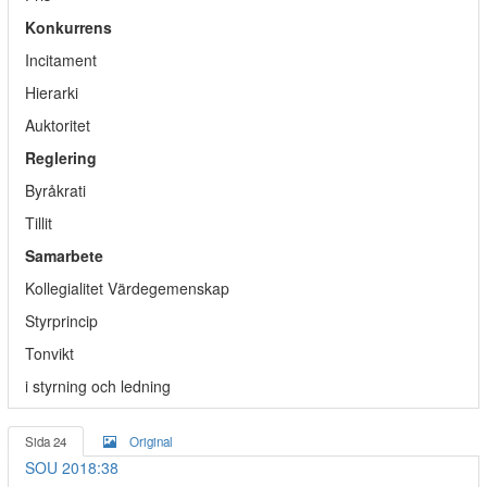
Konkurrens
Incitament
Hierarki
Auktoritet
Reglering
Byråkrati
Tillit
Samarbete
Kollegialitet Värdegemenskap
Styrprincip
Tonvikt
i styrning och ledning
Sida 24
Original
SOU 2018:38