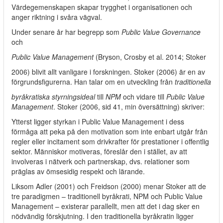
Värdegemenskapen skapar trygghet i organisationen och
anger riktning i svåra vägval.
Under senare år har begrepp som
Public Value Governance
och
Public Value Management
(Bryson, Crosby et al. 2014; Stoker
2006) blivit allt vanligare i forskningen. Stoker (2006) är en av
förgrundsfigurerna. Han talar om en utveckling från
traditionella
byråkratiska styrningsideal
till
NPM
och vidare till
Public Value
Management
. Stoker (2006, sid 41, min översättning) skriver:
Ytterst ligger styrkan i Public Value Management i dess
förmåga att peka på den motivation som inte enbart utgår från
regler eller incitament som drivkrafter för prestationer i offentlig
sektor. Människor motiveras, föreslår den i stället, av att
involveras i nätverk och partnerskap, dvs. relationer som
präglas av ömsesidig respekt och lärande.
Liksom Adler (2001) och Freidson (2000) menar Stoker att de
tre paradigmen – traditionell byråkrati, NPM och Public Value
Management – existerar parallellt, men att det i dag sker en
nödvändig förskjutning. I den traditionella byråkratin ligger