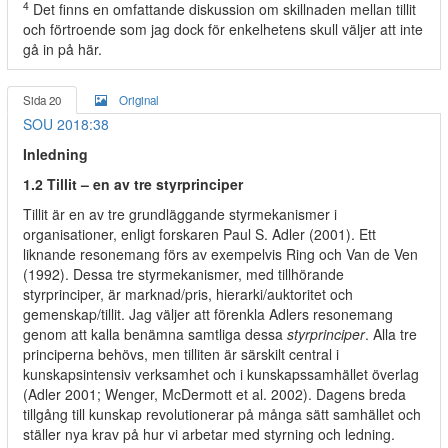
4
Det finns en omfattande diskussion om skillnaden mellan tillit
och förtroende som jag dock för enkelhetens skull väljer att inte
gå in på här.
Sida 20
Original
SOU 2018:38
Inledning
1.2 Tillit – en av tre styrprinciper
Tillit är en av tre grundläggande styrmekanismer i
organisationer, enligt forskaren Paul S. Adler (2001). Ett
liknande resonemang förs av exempelvis Ring och Van de Ven
(1992). Dessa tre styrmekanismer, med tillhörande
styrprinciper, är marknad/pris, hierarki/auktoritet och
gemenskap/tillit. Jag väljer att förenkla Adlers resonemang
genom att kalla benämna samtliga dessa
styrprinciper
. Alla tre
principerna behövs, men tilliten är särskilt central i
kunskapsintensiv verksamhet och i kunskapssamhället överlag
(Adler 2001; Wenger, McDermott et al. 2002). Dagens breda
tillgång till kunskap revolutionerar på många sätt samhället och
ställer nya krav på hur vi arbetar med styrning och ledning.