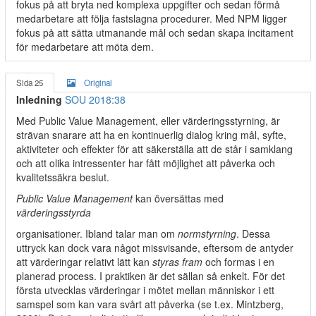
fokus på att bryta ned komplexa uppgifter och sedan förmå
medarbetare att följa fastslagna procedurer. Med NPM ligger
fokus på att sätta utmanande mål och sedan skapa incitament
för medarbetare att möta dem.
Sida 25
Original
Inledning
SOU 2018:38
Med Public Value Management, eller värderingsstyrning, är
strävan snarare att ha en kontinuerlig dialog kring mål, syfte,
aktiviteter och effekter för att säkerställa att de står i samklang
och att olika intressenter har fått möjlighet att påverka och
kvalitetssäkra beslut.
Public Value Management
kan översättas med
värderingsstyrda
organisationer. Ibland talar man om
normstyrning
. Dessa
uttryck kan dock vara något missvisande, eftersom de antyder
att värderingar relativt lätt kan
styras fram
och formas i en
planerad process. I praktiken är det sällan så enkelt. För det
första utvecklas värderingar i mötet mellan människor i ett
samspel som kan vara svårt att påverka (se t.ex. Mintzberg,