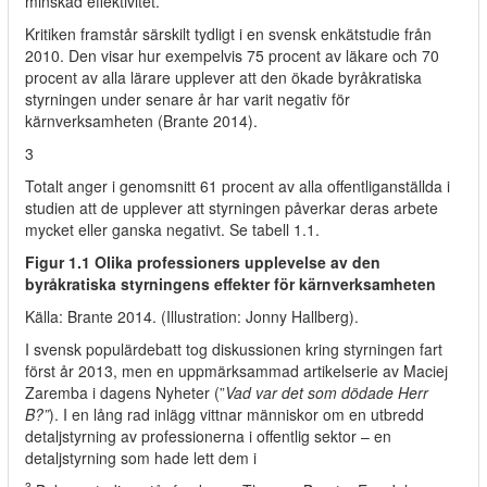
minskad effektivitet.
Kritiken framstår särskilt tydligt i en svensk enkätstudie från
2010. Den visar hur exempelvis 75 procent av läkare och 70
procent av alla lärare upplever att den ökade byråkratiska
styrningen under senare år har varit negativ för
kärnverksamheten (Brante 2014).
3
Totalt anger i genomsnitt 61 procent av alla offentliganställda i
studien att de upplever att styrningen påverkar deras arbete
mycket eller ganska negativt. Se tabell 1.1.
Figur 1.1 Olika professioners upplevelse av den
byråkratiska styrningens effekter för kärnverksamheten
Källa: Brante 2014. (Illustration: Jonny Hallberg).
I svensk populärdebatt tog diskussionen kring styrningen fart
först år 2013, men en uppmärksammad artikelserie av Maciej
Zaremba i dagens Nyheter (”
Vad var det som dödade Herr
B?”
). I en lång rad inlägg vittnar människor om en utbredd
detaljstyrning av professionerna i offentlig sektor – en
detaljstyrning som hade lett dem i
3