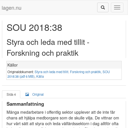
lagen.nu
Toggl
naviga
SOU 2018:38
Styra och leda med tillit -
Forskning och praktik
Källor
Originaldokument:
Styra och leda med tillit. Forskning och praktik, SOU
2018:38 (pdf 6 MB)
,
Källa
Sida 4
Original
Sammanfattning
Många medarbetare i offentlig sektor upplever att de inte får
chans att hjälpa medborgare som de skulle vilja. De vittnar om
hur vårt sätt att styra och leda välfärdssektorn i dag alltför ofta