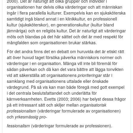
2000). Det är naturligt att olika grupper och individer i
organisationen har delvis olika värderingar och att människan
ingår i flera parallella kulturer. Exempelvis kan en sjuksköterska
samtidigt ingå bland annat i en klinikkultur, en professionell
kultur (sjuksköterskor), en generationskultur (kultur bland
jämnåriga) och en religiös kultur. Det är naturligt att värderingar
möts och blandas på det här sättet och det är med respekt för
mångfalden som organisationen brukar stärkas.
För det andra finns det en debatt om huruvida det är etiskt rätt
att över huvud taget försöka påverka människors normer och
värderingar i en organisation. Många vill inte bli föremål för
sådan påverkan och då kan det vara bättre att lägga tonvikten
vid att säkerställa att organisationens
prioriteringar
står i
samklang med organisationens uttalade eller önskade
värdegrund. På så vis kan man både föregå med gott exempel
i det centrala beslutsfattandet och underlätta för
kärnverksamheten. Evetts (2003; 2006) har belyst dessa frågor
på ett intressant sätt och skiljer mellan
organisatorisk
professionalism
(värderingar formulerade av organisationen)
och
yrkesmässig pro-
fessionalism
(värderingar formulerade av professionen).