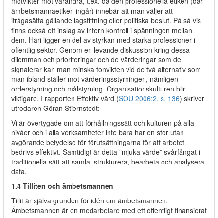
motvikter mot varandra, t.ex. då den professionella etiken (där
ämbetsmannaetiken ingår) innebär att man väljer att
ifrågasätta gällande lagstiftning eller politiska beslut. På så vis
finns också ett inslag av intern kontroll i spänningen mellan
dem. Häri ligger en del av styrkan med starka professioner i
offentlig sektor. Genom en levande diskussion kring dessa
dilemman och prioriteringar och de värderingar som de
signalerar kan man minska tonvikten vid de två alternativ som
man ibland ställer mot värderingsstyrningen, nämligen
orderstyrning och målstyrning. Organisationskulturen blir
viktigare. I rapporten Effektiv vård (
SOU 2006:2, s. 136
) skriver
utredaren Göran Stiernstedt:
Vi är övertygade om att förhållningssätt och kulturen på alla
nivåer och i alla verksamheter inte bara har en stor utan
avgörande betydelse för förutsättningarna för att arbetet
bedrivs effektivt. Samtidigt är detta ”mjuka värde” svårfångat i
traditionella sätt att samla, strukturera, bearbeta och analysera
data.
1.4 Tilliten och ämbetsmannen
Tillit är själva grunden för idén om ämbetsmannen.
Ämbetsmannen är en medarbetare med ett offentligt finansierat