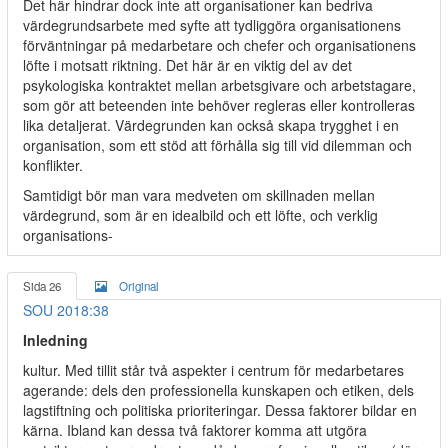
Det här hindrar dock inte att organisationer kan bedriva
värdegrundsarbete med syfte att tydliggöra organisationens
förväntningar på medarbetare och chefer och organisationens
löfte i motsatt riktning. Det här är en viktig del av det
psykologiska kontraktet mellan arbetsgivare och arbetstagare,
som gör att beteenden inte behöver regleras eller kontrolleras
lika detaljerat. Värdegrunden kan också skapa trygghet i en
organisation, som ett stöd att förhålla sig till vid dilemman och
konflikter.
Samtidigt bör man vara medveten om skillnaden mellan
värdegrund, som är en idealbild och ett löfte, och verklig
organisations-
Sida 26
Original
SOU 2018:38
Inledning
kultur. Med tillit står två aspekter i centrum för medarbetares
agerande: dels den professionella kunskapen och etiken, dels
lagstiftning och politiska prioriteringar. Dessa faktorer bildar en
kärna. Ibland kan dessa två faktorer komma att utgöra