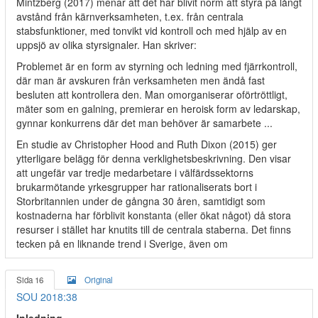
Mintzberg (2017) menar att det har blivit norm att styra på långt
avstånd från kärnverksamheten, t.ex. från centrala
stabsfunktioner, med tonvikt vid kontroll och med hjälp av en
uppsjö av olika styrsignaler. Han skriver:
Problemet är en form av styrning och ledning med fjärrkontroll,
där man är avskuren från verksamheten men ändå fast
besluten att kontrollera den. Man omorganiserar oförtröttligt,
mäter som en galning, premierar en heroisk form av ledarskap,
gynnar konkurrens där det man behöver är samarbete ...
En studie av Christopher Hood and Ruth Dixon (2015) ger
ytterligare belägg för denna verklighetsbeskrivning. Den visar
att ungefär var tredje medarbetare i välfärdssektorns
brukarmötande yrkesgrupper har rationaliserats bort i
Storbritannien under de gångna 30 åren, samtidigt som
kostnaderna har förblivit konstanta (eller ökat något) då stora
resurser i stället har knutits till de centrala staberna. Det finns
tecken på en liknande trend i Sverige, även om
Sida 16
Original
SOU 2018:38