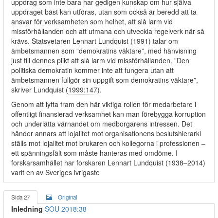
uppdrag som inte bara har gedigen kunskap om hur själva
uppdraget bäst kan utföras, utan som också är beredd att ta
ansvar för verksamheten som helhet, att slå larm vid
missförhållanden och att utmana och utveckla regelverk när så
krävs. Statsvetaren Lennart Lundquist (1991) talar om
ämbetsmannen som ”demokratins väktare”, med hänvisning
just till dennes plikt att slå larm vid missförhållanden. ”Den
politiska demokratin kommer inte att fungera utan att
ämbetsmannen fullgör sin uppgift som demokratins väktare”,
skriver Lundquist (
1999:147
).
Genom att lyfta fram den här viktiga rollen för medarbetare i
offentligt finansierad verksamhet kan man förebygga korruption
och underlätta värnandet om medborgarens intressen. Det
händer annars att lojalitet mot organisationens beslutshierarki
ställs mot lojalitet mot brukaren och kollegorna i professionen –
ett spänningsfält som måste hanteras med omdöme. I
forskarsamhället har forskaren Lennart Lundquist (1938–2014)
varit en av Sveriges ivrigaste
Sida 27
Original
Inledning
SOU 2018:38