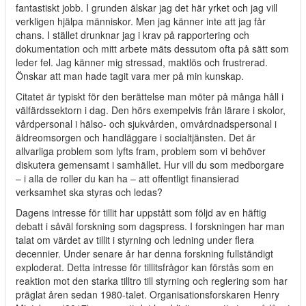
fantastiskt jobb. I grunden älskar jag det här yrket och jag vill
verkligen hjälpa människor. Men jag känner inte att jag får
chans. I stället drunknar jag i krav på rapportering och
dokumentation och mitt arbete mäts dessutom ofta på sätt som
leder fel. Jag känner mig stressad, maktlös och frustrerad.
Önskar att man hade tagit vara mer på min kunskap.
Citatet är typiskt för den berättelse man möter på många håll i
välfärdssektorn i dag. Den hörs exempelvis från lärare i skolor,
vårdpersonal i hälso- och sjukvården, omvårdnadspersonal i
äldreomsorgen och handläggare i socialtjänsten. Det är
allvarliga problem som lyfts fram, problem som vi behöver
diskutera gemensamt i samhället. Hur vill du som medborgare
– i alla de roller du kan ha – att offentligt finansierad
verksamhet ska styras och ledas?
Dagens intresse för tillit har uppstått som följd av en häftig
debatt i såväl forskning som dagspress. I forskningen har man
talat om värdet av tillit i styrning och ledning under flera
decennier. Under senare år har denna forskning fullständigt
exploderat. Detta intresse för tillitsfrågor kan förstås som en
reaktion mot den starka tilltro till styrning och reglering som har
präglat åren sedan 1980-talet. Organisationsforskaren Henry