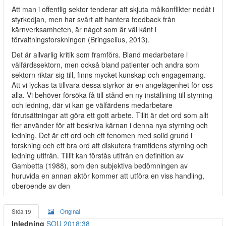
Att man i offentlig sektor tenderar att skjuta målkonflikter nedåt i
styrkedjan, men har svårt att hantera feedback från
kärnverksamheten, är något som är väl känt i
förvaltningsforskningen (Bringselius, 2013).
Det är allvarlig kritik som framförs. Bland medarbetare i
välfärdssektorn, men också bland patienter och andra som
sektorn riktar sig till, finns mycket kunskap och engagemang.
Att vi lyckas ta tillvara dessa styrkor är en angelägenhet för oss
alla. Vi behöver försöka få till stånd en ny inställning till styrning
och ledning, där vi kan ge välfärdens medarbetare
förutsättningar att göra ett gott arbete. Tillit är det ord som allt
fler använder för att beskriva kärnan i denna nya styrning och
ledning. Det är ett ord och ett fenomen med solid grund i
forskning och ett bra ord att diskutera framtidens styrning och
ledning utifrån. Tillit kan förstås utifrån en definition av
Gambetta (1988), som den subjektiva bedömningen av
huruvida en annan aktör kommer att utföra en viss handling,
oberoende av den
Sida 19
Original
Inledning
SOU 2018:38