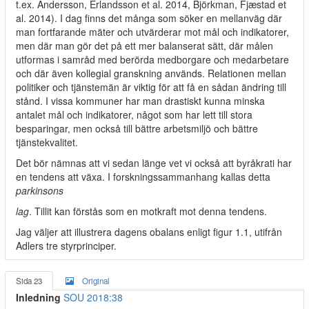
t.ex. Andersson, Erlandsson et al. 2014, Björkman, Fjæstad et
al. 2014). I dag finns det många som söker en mellanväg där
man fortfarande mäter och utvärderar mot mål och indikatorer,
men där man gör det på ett mer balanserat sätt, där målen
utformas i samråd med berörda medborgare och medarbetare
och där även kollegial granskning används. Relationen mellan
politiker och tjänstemän är viktig för att få en sådan ändring till
stånd. I vissa kommuner har man drastiskt kunna minska
antalet mål och indikatorer, något som har lett till stora
besparingar, men också till bättre arbetsmiljö och bättre
tjänstekvalitet.
Det bör nämnas att vi sedan länge vet vi också att byråkrati har
en tendens att växa. I forskningssammanhang kallas detta
parkinsons
lag
. Tillit kan förstås som en motkraft mot denna tendens.
Jag väljer att illustrera dagens obalans enligt figur 1.1, utifrån
Adlers tre styrprinciper.
Sida 23
Original
Inledning
SOU 2018:38