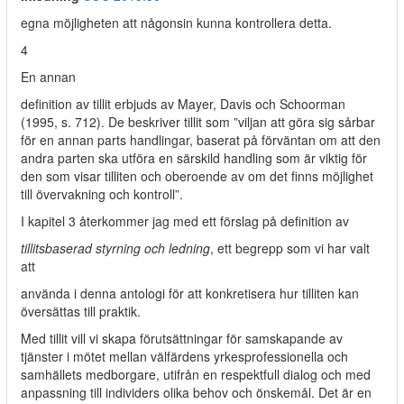
egna möjligheten att någonsin kunna kontrollera detta.
4
En annan
definition av tillit erbjuds av Mayer, Davis och Schoorman
(1995, s. 712). De beskriver tillit som ”viljan att göra sig sårbar
för en annan parts handlingar, baserat på förväntan om att den
andra parten ska utföra en särskild handling som är viktig för
den som visar tilliten och oberoende av om det finns möjlighet
till övervakning och kontroll”.
I kapitel 3 återkommer jag med ett förslag på definition av
tillitsbaserad styrning och ledning
, ett begrepp som vi har valt
att
använda i denna antologi för att konkretisera hur tilliten kan
översättas till praktik.
Med tillit vill vi skapa förutsättningar för samskapande av
tjänster i mötet mellan välfärdens yrkesprofessionella och
samhällets medborgare, utifrån en respektfull dialog och med
anpassning till individers olika behov och önskemål. Det är en