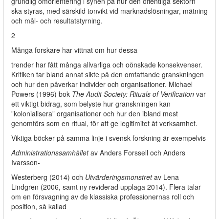
grundlig omorientering i synen på hur den offentliga sektorn
ska styras, med särskild tonvikt vid marknadslösningar, mätning
och mål- och resultatstyrning.
2
Många forskare har vittnat om hur dessa
trender har fått många allvarliga och oönskade konsekvenser.
Kritiken tar bland annat sikte på den omfattande granskningen
och hur den påverkar individer och organisationer. Michael
Powers (1996) bok
The Audit Society: Rituals of Verification
var
ett viktigt bidrag, som belyste hur granskningen kan
”kolonialisera” organisationer och hur den ibland mest
genomförs som en ritual, för att ge legitimitet åt verksamhet.
Viktiga böcker på samma linje i svensk forskning är exempelvis
Administrationssamhället
av Anders Forssell och Anders
Ivarsson-
Westerberg (2014) och
Utvärderingsmonstret
av Lena
Lindgren (2006, samt ny reviderad upplaga 2014). Flera talar
om en försvagning av de klassiska professionernas roll och
position, så kallad