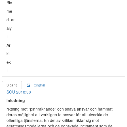
Bio
me
d. an
aly
t.
Ar
kit
ek
t
Sida 18
Original
SOU 2018:38
Inledning
riktning mot ”pinnräknande” och snäva ansvar och hämmat
deras möjlighet att verkligen ta ansvar för att utveckla de
offentliga tjänsterna. En del av kritiken riktar sig mot
ersättningsmodellerna och de oönskade incitament som de