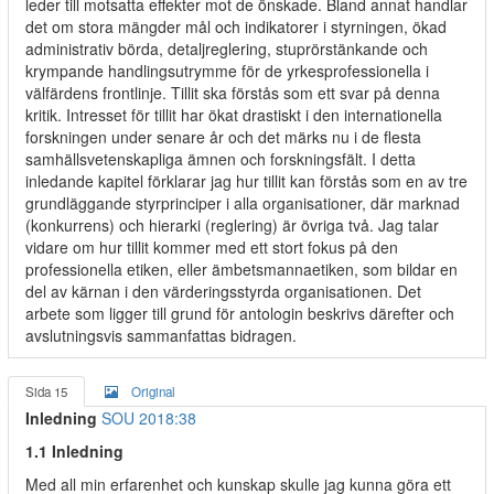
leder till motsatta effekter mot de önskade. Bland annat handlar
det om stora mängder mål och indikatorer i styrningen, ökad
administrativ börda, detaljreglering, stuprörstänkande och
krympande handlingsutrymme för de yrkesprofessionella i
välfärdens frontlinje. Tillit ska förstås som ett svar på denna
kritik. Intresset för tillit har ökat drastiskt i den internationella
forskningen under senare år och det märks nu i de flesta
samhällsvetenskapliga ämnen och forskningsfält. I detta
inledande kapitel förklarar jag hur tillit kan förstås som en av tre
grundläggande styrprinciper i alla organisationer, där marknad
(konkurrens) och hierarki (reglering) är övriga två. Jag talar
vidare om hur tillit kommer med ett stort fokus på den
professionella etiken, eller ämbetsmannaetiken, som bildar en
del av kärnan i den värderingsstyrda organisationen. Det
arbete som ligger till grund för antologin beskrivs därefter och
avslutningsvis sammanfattas bidragen.
Sida 15
Original
Inledning
SOU 2018:38
1.1 Inledning
Med all min erfarenhet och kunskap skulle jag kunna göra ett