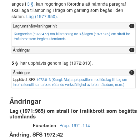
anges i
3 §
, kan regeringen förordna att nämnda paragraf
skall äga tillämpning i fråga om gärning som begås i den
staten.
Lag (1977:950).
Lagrumshänvisningar hit
1
Kungörelse (1972:477) om tillämpning av 3 § lagen (1971:965) om straff för
trafikbrott som begåtts utomlands
Ändringar
1
5 §
har upphävts genom lag (1972:813).
Ändringar
1
Upphävd: SFS
1972:813 (Kungl. Maj:ts proposition med förslag till lag om
internationellt samarbete rörande verkställighet av brottmålsdom, m.m.)
Ändringar
Lag (1971:965) om straff för trafikbrott som begåtts
utomlands
Förarbeten
Prop. 1971:114
Ändring, SFS 1972:42