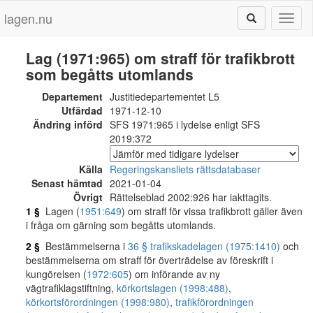
lagen.nu
Toggl
naviga
Lag (1971:965) om straff för trafikbrott
som begåtts utomlands
Departement
Justitiedepartementet L5
Utfärdad
1971-12-10
Ändring införd
SFS 1971:965 i lydelse enligt SFS
2019:372
Källa
Regeringskansliets rättsdatabaser
Senast hämtad
2021-01-04
Övrigt
Rättelseblad 2002:926 har iakttagits.
1 §
Lagen (
1951:649
) om straff för vissa trafikbrott gäller även
i fråga om gärning som begåtts utomlands.
2 §
Bestämmelserna i
36 § trafikskadelagen (1975:1410)
och
bestämmelserna om straff för överträdelse av föreskrift i
kungörelsen (
1972:605
) om införande av ny
vägtrafiklagstiftning,
körkortslagen (1998:488)
,
körkortsförordningen (1998:980)
,
trafikförordningen