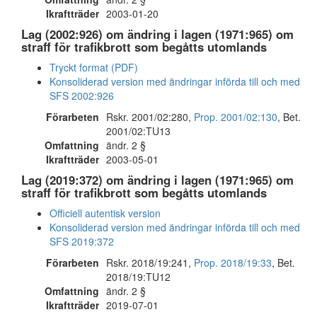
Ikraftträder
2003-01-20
Lag (2002:926) om ändring i lagen (1971:965) om
straff för trafikbrott som begåtts utomlands
Tryckt format (PDF)
Konsoliderad version med ändringar införda till och med
SFS 2002:926
Förarbeten
Rskr. 2001/02:280,
Prop. 2001/02:130
, Bet.
2001/02:TU13
Omfattning
ändr. 2 §
Ikraftträder
2003-05-01
Lag (2019:372) om ändring i lagen (1971:965) om
straff för trafikbrott som begåtts utomlands
Officiell autentisk version
Konsoliderad version med ändringar införda till och med
SFS 2019:372
Förarbeten
Rskr. 2018/19:241,
Prop. 2018/19:33
, Bet.
2018/19:TU12
Omfattning
ändr. 2 §
Ikraftträder
2019-07-01