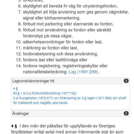
skyldighet att bereda fri väg för utryckningsfordon,
skyldighet att följa anvisning som ges genom vägmärke,
signal eller körbanemarkering,
förbud mot parkering eller stannande av fordon,
förbud mot användning av fordon eller särskild
fordonstyp på vissa vägar,
säkerhetsanordningar för fordon eller last,
märkning av fordon eller last,
fordonsbelysning och dess användning,
fordons last eller lastförmåga eller
fordons registrering, registreringsskyltar eller
nationalitetsbeteckning.
Lag (1991:299).
Lagrumshänvisningar hit
3
4 §
83 § 1 st 2 p Körkortsförordning (1977:722)
2 st Kungörelse (1972:477) om tillämpning av 3 § lagen (1971:965) om straff
för trafikbrott som begåtts utomlands
Ändringar
2
4 §
I den mån det påkallas för uppfyllande av Sveriges
förpliktelser enligt avtal med annan främmande stat än som