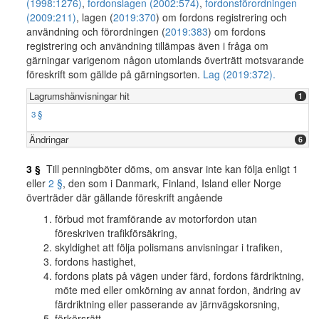
(1998:1276)
,
fordonslagen (2002:574)
,
fordonsförordningen
(2009:211)
, lagen (
2019:370
) om fordons registrering och
användning och förordningen (
2019:383
) om fordons
registrering och användning tillämpas även i fråga om
gärningar varigenom någon utomlands överträtt motsvarande
föreskrift som gällde på gärningsorten.
Lag (2019:372).
Lagrumshänvisningar hit
1
3 §
Ändringar
6
3 §
Till penningböter döms, om ansvar inte kan följa enligt 1
eller
2 §
, den som i Danmark, Finland, Island eller Norge
överträder där gällande föreskrift angående
förbud mot framförande av motorfordon utan
föreskriven trafikförsäkring,
skyldighet att följa polismans anvisningar i trafiken,
fordons hastighet,
fordons plats på vägen under färd, fordons färdriktning,
möte med eller omkörning av annat fordon, ändring av
färdriktning eller passerande av järnvägskorsning,
förkörsrätt,