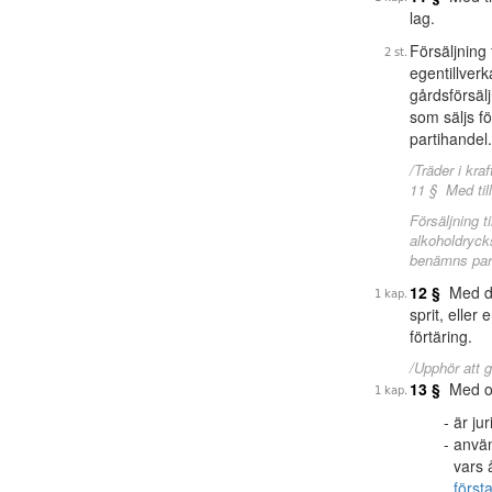
lag.
Försäljning
egentillverk
gårdsförsäl
som säljs f
partihandel
/Träder i kraf
11 § Med til
Försäljning t
alkoholdrycks
benämns part
12 §
Med den
sprit, eller
förtäring.
/Upphör att g
13 §
Med obe
är ju
använ
vars 
först