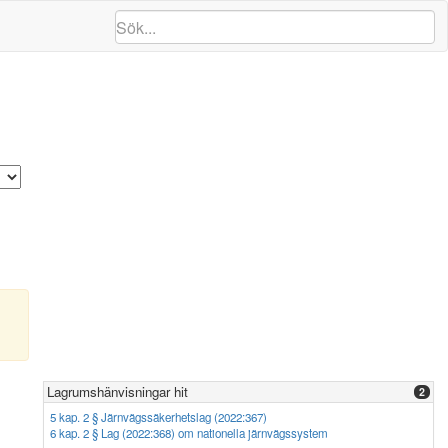
Lagrumshänvisningar hit
2
5 kap. 2 § Järnvägssäkerhetslag (2022:367)
6 kap. 2 § Lag (2022:368) om nationella järnvägssystem