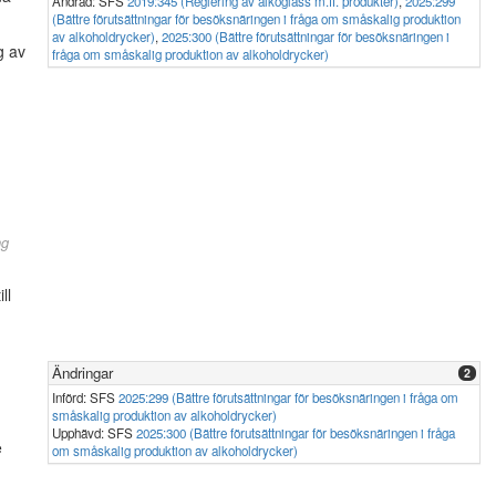
Ändrad: SFS
2019:345 (Reglering av alkoglass m.fl. produkter)
,
2025:299
(Bättre förutsättningar för besöksnäringen i fråga om småskalig produktion
av alkoholdrycker)
,
2025:300 (Bättre förutsättningar för besöksnäringen i
g av
fråga om småskalig produktion av alkoholdrycker)
ng
ll
Ändringar
2
Införd: SFS
2025:299 (Bättre förutsättningar för besöksnäringen i fråga om
småskalig produktion av alkoholdrycker)
,
Upphävd: SFS
2025:300 (Bättre förutsättningar för besöksnäringen i fråga
e
om småskalig produktion av alkoholdrycker)