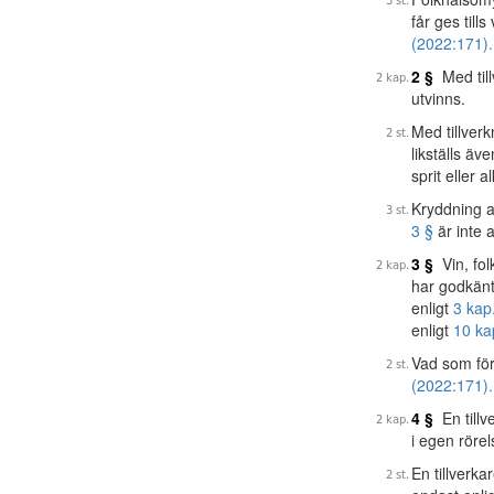
får ges till
(2022:171).
2 §
Med till
utvinns.
Med tillverk
likställs ä
sprit eller 
Kryddning a
3 §
är inte a
3 §
Vin, fol
har godkänt
enligt
3 kap
enligt
10 ka
Vad som för
(2022:171).
4 §
En tillv
i egen rörel
En tillverka