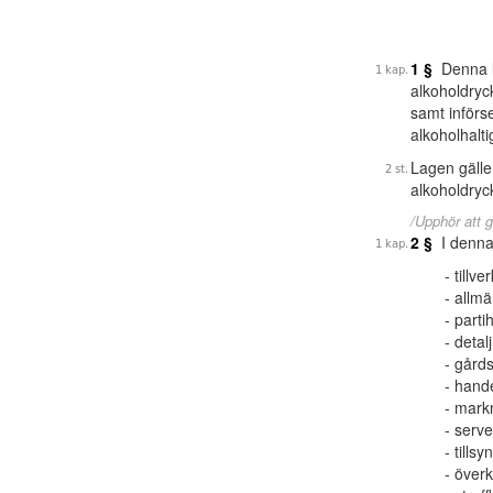
1 §
Denna la
alkoholdryc
samt införs
alkoholhalti
Lagen gälle
alkoholdryc
/Upphör att g
2 §
I denna
tillv
allmä
parti
detal
gårds
hande
markn
serve
tillsy
överk