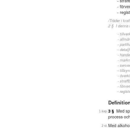
straf
förve
regist
/Träder i kraf
2 § I denna 
tillve
allmä
partih
detalj
handel
markna
server
tillsy
överkl
straff
förver
regist
Definitio
3 §
Med spri
process och
Med alkohol