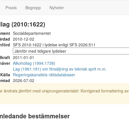
Praxis
Begrepp
Nyheter
lag (2010:1622)
ement
Socialdepartementet
ärdad
2010-12-02
nförd
SFS 2010:1622 i lydelse enligt SFS 2026:511
Ikraft
2011-01-01
häver
Alkohollag (1994:1738)
Lag (1961:181) om försäljning av teknisk sprit m.m.
Källa
Regeringskansliets rättsdatabaser
ämtad
2026-07-02
r ändrats jämfört med ursprungsmaterialet: Korrigerad formattering av
 Inledande bestämmelser