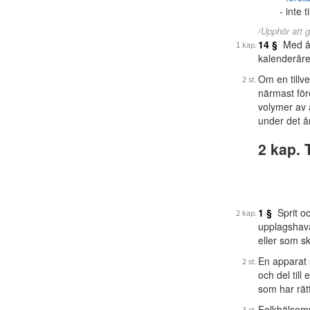
inte t
/Upphör att g
14 §
Med års
kalenderåre
Om en tillv
närmast före
volymer av 
under det å
2 kap. 
1 §
Sprit oc
upplagshava
eller som sk
En apparat s
och del till
som har rätt 
Folkhälsom