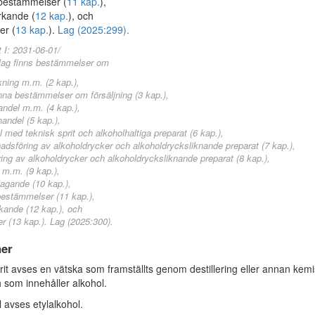
fbestämmelser (
11 kap.
),
rkande (
12 kap.
), och
er (
13 kap.
).
Lag (2025:299).
t I: 2031-06-01/
lag finns bestämmelser om
rkning m.m. (2 kap.),
nna bestämmelser om försäljning (3 kap.),
andel m.m. (4 kap.),
handel (5 kap.),
 med teknisk sprit och alkoholhaltiga preparat (6 kap.),
dsföring av alkoholdrycker och alkoholdrycksliknande preparat (7 kap.),
ing av alkoholdrycker och alkoholdrycksliknande preparat (8 kap.),
n m.m. (9 kap.),
agande (10 kap.),
bestämmelser (11 kap.),
kande (12 kap.), och
er (13 kap.). Lag (2025:300).
ner
t avses en vätska som framställts genom destillering eller annan kemi
 som innehåller alkohol.
 avses etylalkohol.