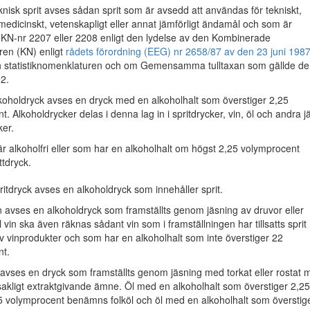
isk sprit avses sådan sprit som är avsedd att användas för tekniskt,
, medicinskt, vetenskapligt eller annat jämförligt ändamål och som är
ill KN-nr 2207 eller 2208 enligt den lydelse av den Kombinerade
en (KN) enligt
rådets förordning (EEG) nr 2658/87 av den 23 juni 198
ch statistiknomenklaturen och om Gemensamma tulltaxan som gällde d
2.
holdryck avses en dryck med en alkoholhalt som överstiger 2,25
. Alkoholdrycker delas i denna lag in i spritdrycker, vin, öl och andra j
ker.
r alkoholfri eller som har en alkoholhalt om högst 2,25 volymprocent
tdryck.
tdryck avses en alkoholdryck som innehåller sprit.
avses en alkoholdryck som framställts genom jäsning av druvor eller
ll vin ska även räknas sådant vin som i framställningen har tillsatts sprit
av vinprodukter och som har en alkoholhalt som inte överstiger 22
nt.
vses en dryck som framställts genom jäsning med torkat eller rostat m
kligt extraktgivande ämne. Öl med en alkoholhalt som överstiger 2,25
5 volymprocent benämns folköl och öl med en alkoholhalt som överstig