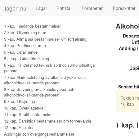
lagen.nu
Lagar
Rättsfall
Förarbeten
Föreskrifter
Alkohol
1 kap. Inledande bestämmelser
2 kap. Tillverkning m.m.
Depart
3 kap. Allmänna bestämmelser om försäljning
Utf
4 kap. Partihandel m.m.
Ändring i
5 kap. Detaljhandel
5 a kap. Gårdsförsäljning
6 kap. Handel med teknisk sprit och alkoholhaltiga
Upp
preparat
7 kap. Marknadsföring av alkoholdrycker och
alkoholdrycksliknande preparat
Senast h
8 kap. Servering av alkoholdrycker och
alkoholdrycksliknande preparat
Texten ha
9 kap. Tillsyn m.m.
10 kap
10 kap. Överklagande
11 kap. Straffbestämmelser
12 kap. Särskilda bestämmelser om förverkande
1 kap.
13 kap. Register
Ändringar och övergångsbestämmelser