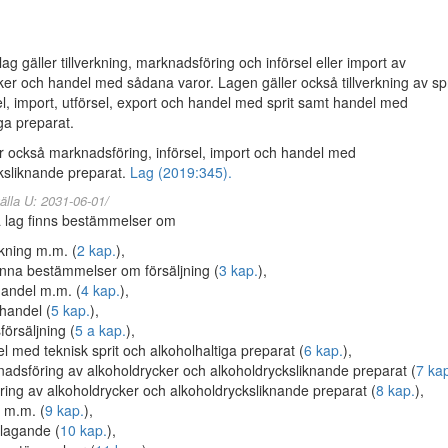
g gäller tillverkning, marknadsföring och införsel eller import av
ker och handel med sådana varor. Lagen gäller också tillverkning av spr
el, import, utförsel, export och handel med sprit samt handel med
ga preparat.
r också marknadsföring, införsel, import och handel med
ksliknande preparat.
Lag (2019:345).
älla U: 2031-06-01/
 lag finns bestämmelser om
erkning m.m. (
2 kap.
),
nna bestämmelser om försäljning (
3 kap.
),
handel m.m. (
4 kap.
),
jhandel (
5 kap.
),
försäljning (
5 a kap.
),
l med teknisk sprit och alkoholhaltiga preparat (
6 kap.
),
adsföring av alkoholdrycker och alkoholdrycksliknande preparat (
7 ka
ring av alkoholdrycker och alkoholdrycksliknande preparat (
8 kap.
),
n m.m. (
9 kap.
),
lagande (
10 kap.
),