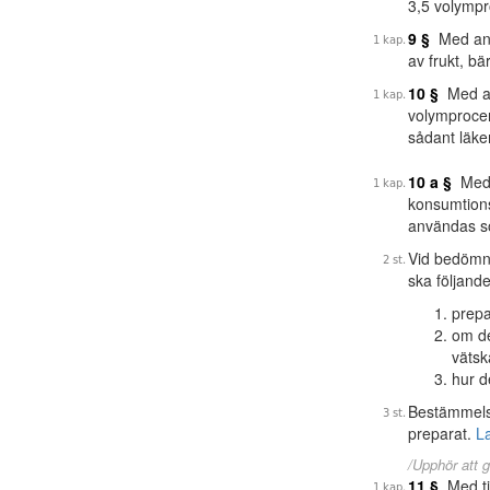
3,5 volympr
9 §
Med anna
av frukt, bä
10 §
Med alk
volymprocent
sådant läk
10 a §
Med e
konsumtions
användas s
Vid bedömni
ska följande
prepa
om de
vätsk
hur d
Bestämmels
preparat.
L
/Upphör att g
11 §
Med til