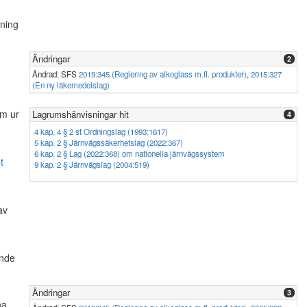
sning
Ändringar
2
Ändrad: SFS
2019:345 (Reglering av alkoglass m.fl. produkter)
,
2015:327
(En ny läkemedelslag)
om ur
Lagrumshänvisningar hit
4
4 kap. 4 § 2 st Ordningslag (1993:1617)
5 kap. 2 § Järnvägssäkerhetslag (2022:367)
6 kap. 2 § Lag (2022:368) om nationella järnvägssystem
t
9 kap. 2 § Järnvägslag (2004:519)
av
ande
Ändringar
3
na