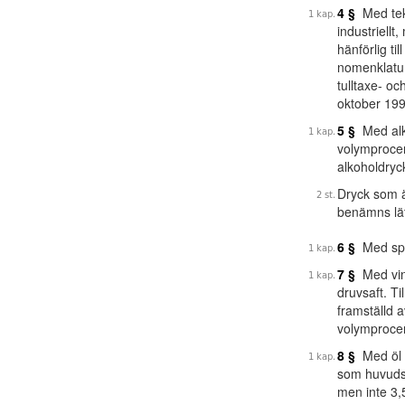
4 §
Med tekn
industriellt
hänförlig t
nomenklatur
tulltaxe- o
oktober 199
5 §
Med alko
volymprocent
alkoholdryc
Dryck som ä
benämns lät
6 §
Med spri
7 §
Med vin 
druvsaft. Ti
framställd 
volymproce
8 §
Med öl a
som huvudsa
men inte 3,