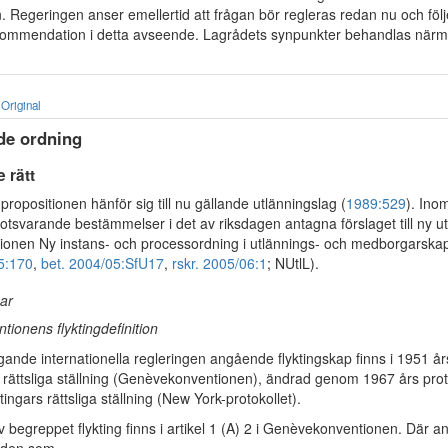
 Regeringen anser emellertid att frågan bör regleras redan nu och följe
kommendation i detta avseende. Lagrådets synpunkter behandlas närm
Original
de ordning
e rätt
i propositionen hänför sig till nu gällande utlänningslag (
1989:529
). Ino
motsvarande bestämmelser i det av riksdagen antagna förslaget till ny u
itionen Ny instans- och processordning i utlännings- och medborgarsk
5:170
,
bet. 2004/05:SfU17
,
rskr. 2005/06:1
; NUtlL).
gar
ionens flyktingdefinition
ande internationella regleringen angående flyktingskap finns i 1951 å
s rättsliga ställning (Genèvekonventionen), ändrad genom 1967 års prot
ingars rättsliga ställning (New York-protokollet).
v begreppet flykting finns i artikel 1 (A) 2 i Genèvekonventionen. Där 