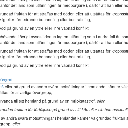
tanför det land som utlänningen är medborgare i, därför att han eller h
rundad fruktan för att straffas med döden eller att utsättas för kroppsstraf
ig eller förnedrande behandling eller bestraffning,
dd på grund av en yttre eller inre väpnad konflikt
övande i övrigt avses i denna lag en utlänning som i andra fall än som
tanför det land som utlänningen är medborgare i, därför att han eller h
rundad fruktan för att straffas med döden eller att utsättas för kroppsstraf
ig eller förnedrande behandling eller bestraffning,
dd på grund av en yttre eller inre väpnad konflikt
Original
:6
eller på grund av andra svåra motsättningar i hemlandet känner vä
ättas för allvarliga övergrepp,
ervända till sitt hemland på grund av en miljökatastrof,
eller
rundad fruktan för förföljelse på grund av sitt kön eller sin homosexuali
 av andra svåra motsättningar i hemlandet känner välgrundad fruktan at
rgrepp,
eller