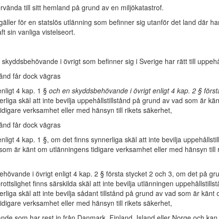
ervända till sitt hemland på grund av en miljökatastrof.
ller för en statslös utlänning som befinner sig utanför det land där ha
ft sin vanliga vistelseort.
 skyddsbehövande i övrigt som befinner sig i Sverige har rätt till uppehål
tånd får dock vägras
enligt 4 kap. 1 §
och en skyddsbehövande i övrigt enligt 4 kap. 2 § först
erliga skäl att inte bevilja uppehållstillstånd på grund av vad som är kä
idigare verksamhet eller med hänsyn till rikets säkerhet,
tånd får dock vägras
enligt 4 kap. 1 §, om det finns synnerliga skäl att inte bevilja uppehållsti
som är känt om utlänningens tidigare verksamhet eller med hänsyn till r
hövande i övrigt enligt 4 kap. 2 § första stycket 2 och 3, om det på g
rottslighet finns särskilda skäl att inte bevilja utlänningen uppehållstills
erliga skäl att inte bevilja sådant tillstånd på grund av vad som är känt
idigare verksamhet eller med hänsyn till rikets säkerhet,
ande som har rest in från Danmark, Finland, Island eller Norge och ka