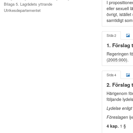
I propositione
Bilaga 5. Lagrådets yttrande
eller sexuell
Utrikesdepartementet
övrigt, iställe
samtidigt so
Sida 2
1. Förslag 
Regeringen för
(2005:000)
.
Sida 4
2. Förslag 
Härigenom för
följande lydel
Lydelse enlig
Föreslagen ly
4 kap.
1 §