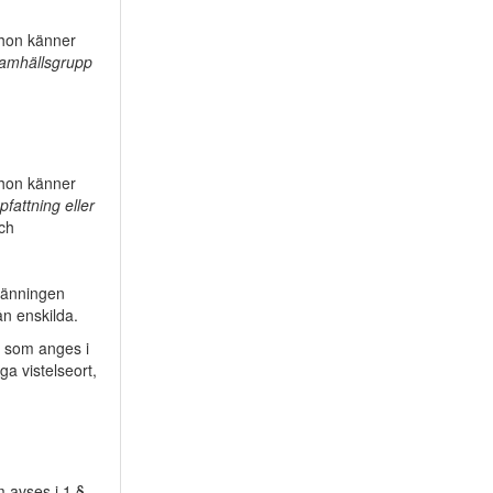
 hon känner
s samhällsgrupp
 hon känner
ppfattning eller
och
tlänningen
ån enskilda.
l som anges i
ga vistelseort,
 avses i 1 §