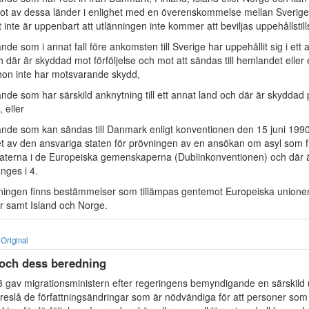
 något av dessa länder i enlighet med en överenskommelse mellan Sverige
 inte är uppenbart att utlänningen inte kommer att beviljas uppehållstill
nde som i annat fall före ankomsten till Sverige har uppehållit sig i ett
där är skyddad mot förföljelse och mot att sändas till hemlandet eller 
 hon inte har motsvarande skydd,
nde som har särskild anknytning till ett annat land och där är skyddad 
 eller
ande som kan sändas till Danmark enligt konventionen den 15 juni 199
av den ansvariga staten för prövningen av en ansökan om asyl som fr
terna i de Europeiska gemenskaperna (Dublinkonventionen) och där 
nges i 4.
dningen finns bestämmelser som tillämpas gentemot Europeiska unione
 samt Island och Norge.
Original
 och dess beredning
03 gav migrationsministern efter regeringens bemyndigande en särskild 
öreslå de författningsändringar som är nödvändiga för att personer so