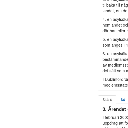
tillbaka till
landet, om det
4. en asylsöka
hemlandet och 
där han eller
5. en asylsöka
som anges i 4,
6. en asylsök
bestämmandet 
av medlemssta
det sätt som a
I Dublinföror
medlemsstater
Sida 6
3. Ärendet
I februari 20
uppdrag att f