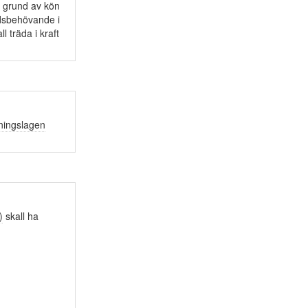
å grund av kön
dsbehövande i
l träda i kraft
ningslagen
)
skall ha