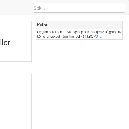
Källor
Originaldokument:
Flyktingskap och förföljelse på grund av
kön eller sexuell läggning (pdf 434 kB)
,
Källa
ller