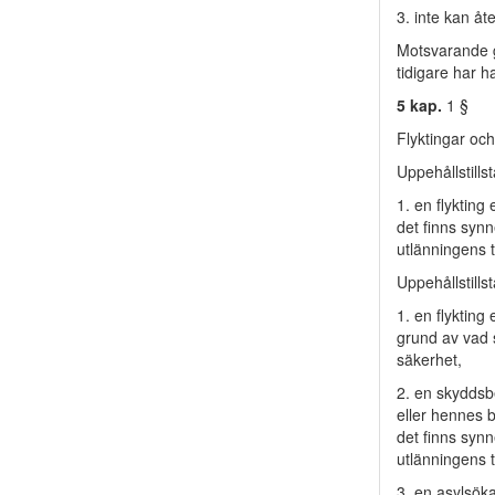
3. inte kan åt
Motsvarande gä
tidigare har ha
5 kap.
1 §
Flyktingar och
Uppehållstills
1. en flykting 
det finns synn
utlänningens t
Uppehållstills
1. en flykting 
grund av vad 
säkerhet,
2. en skyddsbe
eller hennes b
det finns synn
utlänningens t
3. en asylsök