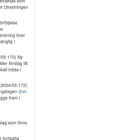
betraktas som
et Utredningen
rföljelse
av
teckning över
änglig i
/05:170) Ny
r förslag till
kall träda i
(2004/05:172)
ingslagen
(
bet.
äggs fram i
slag som finns
r fortsatta