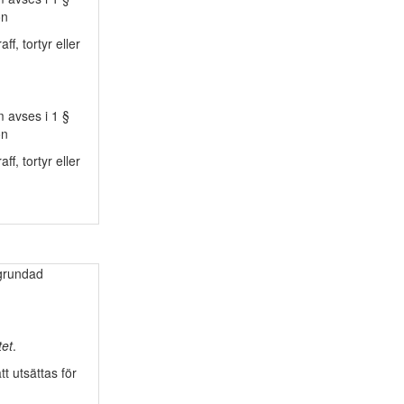
on
f, tortyr eller
 avses i 1 §
on
f, tortyr eller
lgrundad
tet
.
t utsättas för