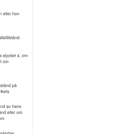
n eller hon
lstillstånd.
a stycket 4
, om
nt om
llstånd på
ikets
rund av hans
tånd eller om
 om
n sändas