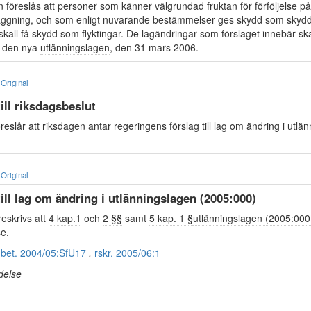
n föreslås att personer som känner välgrundad fruktan för förföljelse p
 läggning, och som enligt nuvarande bestämmelser ges skydd som skyd
t skall få skydd som flyktingar. De lagändringar som förslaget innebär skal
m den nya
utlänningslagen
, den 31 mars 2006.
Original
till riksdagsbeslut
eslår att riksdagen antar regeringens förslag till lag om ändring i
utlän
Original
till lag om ändring i utlänningslagen (2005:000)
eskrivs att
4 kap.
1
och
2 §§
samt
5 kap. 1 §
utlänningslagen (2005:000
se.
t
bet. 2004/05:SfU17
,
rskr. 2005/06:1
delse