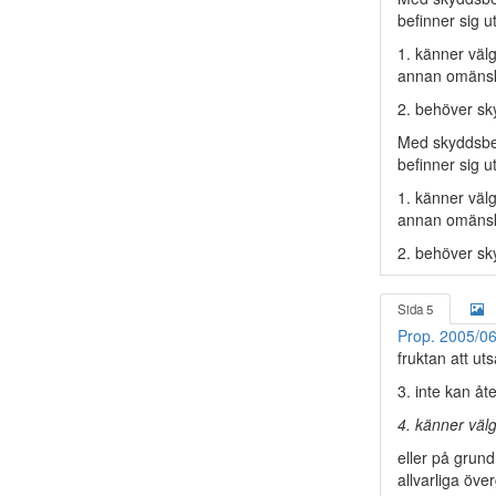
befinner sig u
1. känner välg
annan omänskl
2. behöver sky
Med skyddsbeh
befinner sig u
1. känner välg
annan omänskl
2. behöver sky
Sida 5
Prop. 2005/06
fruktan att uts
3. inte kan åt
4. känner välg
eller på grund
allvarliga öve