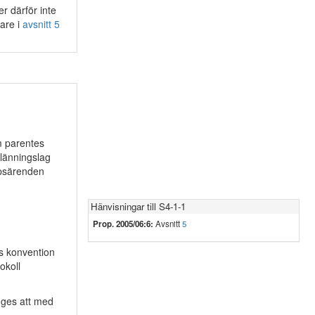
r därför inte
are i
avsnitt 5
m parentes
tlänningslag
apsärenden
Hänvisningar till S4-1-1
Prop. 2005/06:6:
Avsnitt
5
rs konvention
okoll
anges att med