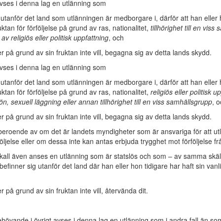
avses i denna lag en utlänning som
 utanför det land som utlänningen är medborgare i, därför att han eller
ktan för förföljelse på grund av ras, nationalitet,
tillhörighet till en vis
av religiös eller politisk uppfattning
, och
ler på grund av sin fruktan inte vill, begagna sig av detta lands skydd.
avses i denna lag en utlänning som
 utanför det land som utlänningen är medborgare i, därför att han eller
ktan för förföljelse på grund av ras, nationalitet,
religiös eller politisk u
n, sexuell läggning eller annan tillhörighet till en viss samhällsgrupp
, 
ler på grund av sin fruktan inte vill, begagna sig av detta lands skydd.
oberoende av om det är landets myndigheter som är ansvariga för att u
rföljelse eller om dessa inte kan antas erbjuda trygghet mot förföljelse fr
skall även anses en utlänning som är statslös och som – av samma skä
 befinner sig utanför det land där han eller hon tidigare har haft sin vanli
er på grund av sin fruktan inte vill, återvända dit.
övande i övrigt avses i denna lag en utlänning som i andra fall än som