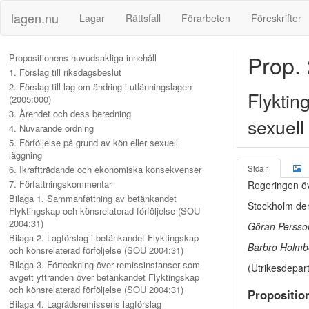
lagen.nu
Lagar
Rättsfall
Förarbeten
Föreskrifter
Prop.
Propositionens huvudsakliga innehåll
1. Förslag till riksdagsbeslut
2. Förslag till lag om ändring i utlänningslagen
Flyktin
(2005:000)
3. Ärendet och dess beredning
sexuell
4. Nuvarande ordning
5. Förföljelse på grund av kön eller sexuell
läggning
6. Ikraftträdande och ekonomiska konsekvenser
Sida 1
7. Författningskommentar
Regeringen öv
Bilaga 1. Sammanfattning av betänkandet
Stockholm de
Flyktingskap och könsrelaterad förföljelse (SOU
2004:31)
Göran Persso
Bilaga 2. Lagförslag i betänkandet Flyktingskap
Barbro Holmb
och könsrelaterad förföljelse (SOU 2004:31)
Bilaga 3. Förteckning över remissinstanser som
(Utrikesdepar
avgett yttranden över betänkandet Flyktingskap
och könsrelaterad förföljelse (SOU 2004:31)
Propositio
Bilaga 4. Lagrådsremissens lagförslag