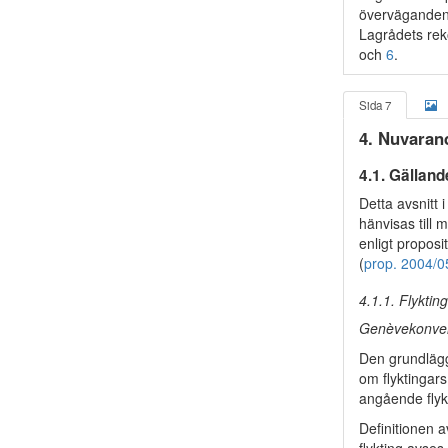
överväganden.
Lagrådets re
och
6
.
Sida 7
4. Nuvaran
4.1. Gälland
Detta avsnitt 
hänvisas till 
enligt propos
(
prop. 2004/0
4.1.1. Flyktin
Genèvekonvent
Den grundlägg
om flyktingar
angående flykt
Definitionen a