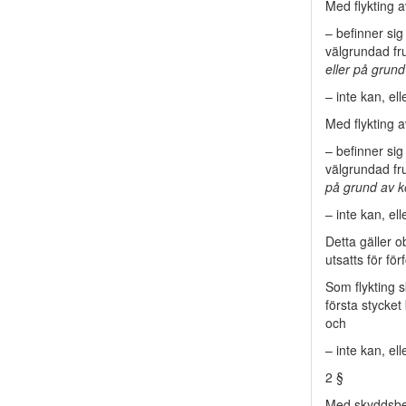
Med flykting 
– befinner sig
välgrundad fru
eller på grund 
– inte kan, el
Med flykting 
– befinner sig
välgrundad fru
på grund av kö
– inte kan, el
Detta gäller 
utsatts för fö
Som flykting 
första stycket
och
– inte kan, ell
2 §
Med skyddsbeh