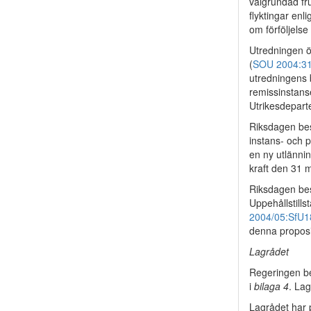
välgrundad fru
flyktingar en
om förföljelse
Utredningen ö
(
SOU 2004:3
utredningens 
remissinstans
Utrikesdepar
Riksdagen bes
instans- och p
en ny utlännin
kraft den 31 
Riksdagen bes
Uppehållstills
2004/05:SfU1
denna proposit
Lagrådet
Regeringen be
i
bilaga 4
. Lag
Lagrådet har p