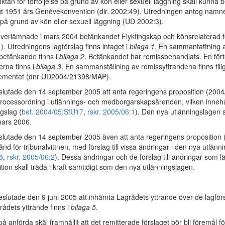
ktan för förföljelse på grund av kön eller sexuell läggning skall kunna 
ligt 1951 års Genèvekonvention (dir. 2002:49). Utredningen antog namn
 på grund av kön eller sexuell läggning (UD 2002:3).
verlämnade i mars 2004 betänkandet Flyktingskap och könsrelaterad fö
1
). Utredningens lagförslag finns intaget i
bilaga 1
. En sammanfattning 
betänkande finns i
bilaga 2
. Betänkandet har remissbehandlats. En för
erna finns i
bilaga 3
. En sammanställning av remissyttrandena finns tillg
tementet (dnr UD2004/21398/MAP).
lutade den 14 september 2005 att anta regeringens proposition (2004
rocessordning i utlännings- och medborgarskapsärenden, vilken innehålle
gslag (
bet. 2004/05:SfU17
,
rskr. 2005/06:1
). Den nya
utlänningslagen
s
mars 2006.
lutade den 14 september 2005 även att anta regeringens proposition 
tånd för tribunalvittnen, med förslag till vissa ändringar i den nya
utlänn
8
,
rskr. 2005/06:2
). Dessa ändringar och de förslag till ändringar som l
ion skall träda i kraft samtidigt som den nya
utlänningslagen
.
slutade den 9 juni 2005 att inhämta Lagrådets yttrande över de lagför
rådets yttrande finns i
bilaga 5.
å anförda skäl framhållit att det remitterade förslaget bör bli föremål fö