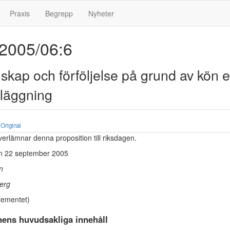
Praxis
Begrepp
Nyheter
 2005/06:6
gskap och förföljelse på grund av kön e
 läggning
Original
erlämnar denna proposition till riksdagen.
n 22 september 2005
n
erg
tementet)
nens huvudsakliga innehåll