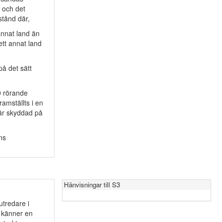
 och det
stånd där,
 annat land än
ett annat land
på det sätt
0 rörande
amställts i en
är skyddad på
ns
Hänvisningar till S3
utredare i
m känner en