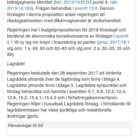
bidragsgivares identitet (
bet. 2013/14:KU35
punkt 4,
rskr.
2013/14:163
). Frågan behandlas i
avsnitt 13.8
. Genom
förslagen i denna proposition anser regeringen att
riksdagsskrivelsen med tillkännagivandet är slutbehandlad.
Regeringen har i budgetpropositionen för 2018 föreslagit och
beräknat de ekonomiska konsekvenserna av förslaget i
avsnitt
2.1
till ny lag om insyn i finansiering av partier (
prop. 2017/18:1
utg.omr. 1 s. 69, 80 och 82–83 och utg.omr. 2 s. 32–33, 35 och
89).
Lagrådet
Regeringen beslutade den 28 september 2017 att inhämta
Lagrådets yttrande över de lagförslag som finns i bilaga 4.
Lagrådets yttrande finns i bilaga 5. Lagrådets synpunkter och
förslag behandlas och bemöts i avsnitten 9.7, 9.8, 12.2–12.4,
13.8, 15.2, 15.4.1–15.4.3 och i författningskommentaren.
Regeringen följer i huvudsak Lagrådets förslag. I förhållande till
lagrådsremissen har vissa språkliga och redaktionella
ändringar gjorts.
Hänvisningar till S3