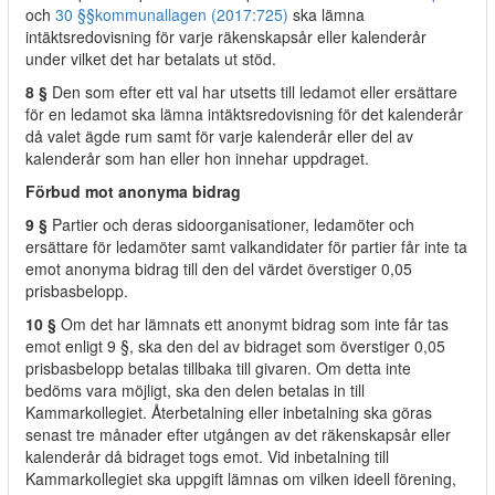
och
30 §§
kommunallagen (2017:725)
ska lämna
intäktsredovisning för varje räkenskapsår eller kalenderår
under vilket det har betalats ut stöd.
8 §
Den som efter ett val har utsetts till ledamot eller ersättare
för en ledamot ska lämna intäktsredovisning för det kalenderår
då valet ägde rum samt för varje kalenderår eller del av
kalenderår som han eller hon innehar uppdraget.
Förbud mot anonyma bidrag
9 §
Partier och deras sidoorganisationer, ledamöter och
ersättare för ledamöter samt valkandidater för partier får inte ta
emot anonyma bidrag till den del värdet överstiger 0,05
prisbasbelopp.
10 §
Om det har lämnats ett anonymt bidrag som inte får tas
emot enligt 9 §, ska den del av bidraget som överstiger 0,05
prisbasbelopp betalas tillbaka till givaren. Om detta inte
bedöms vara möjligt, ska den delen betalas in till
Kammarkollegiet. Återbetalning eller inbetalning ska göras
senast tre månader efter utgången av det räkenskapsår eller
kalenderår då bidraget togs emot. Vid inbetalning till
Kammarkollegiet ska uppgift lämnas om vilken ideell förening,