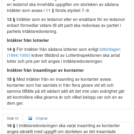
en ledamot ska innehålla uppgifter om storleken av sådana
intäkter som avses i 11 § första stycket 7–9.
13 §
Intäkter som en ledamot eller en ersättare för en ledamot
enbart förmedlar vidare till sitt parti ska redovisas av partiet i
partiets intäktsredovisning.
Intäkter från lotterier
14 §
För intäkter från sådana lotterier som enligt
lotterilagen
(1994:1000)
kräver tillstånd av Lotteriinspektionen ska antal
lotter och pris per lott anges i intäktsredovisningen.
Intäkter från insamlingar av kontanter
15 §
Med intäkter från en insamling av kontanter avses
kontanter som har samlats in från flera givare vid ett och
samma tillfälle på ett sådant sätt att det inte utan svårighet går
att kontrollera vilka givarna är och vilket belopp var och en av
dem ger.
Sida 10
Original
16 §
I intäktsredovisningen ska varje insamling av kontanter
anges särskilt med uppgift om storleken av det insamlade