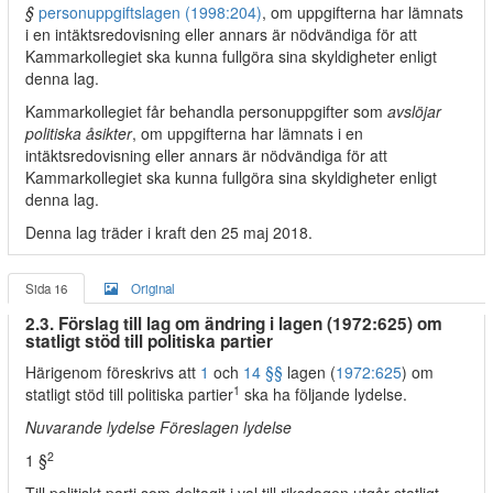
§
personuppgiftslagen (1998:204)
, om uppgifterna har lämnats
i en intäktsredovisning eller annars är nödvändiga för att
Kammarkollegiet ska kunna fullgöra sina skyldigheter enligt
denna lag.
Kammarkollegiet får behandla personuppgifter som
avslöjar
politiska åsikter
, om uppgifterna har lämnats i en
intäktsredovisning eller annars är nödvändiga för att
Kammarkollegiet ska kunna fullgöra sina skyldigheter enligt
denna lag.
Denna lag träder i kraft den 25 maj 2018.
Sida 16
Original
2.3. Förslag till lag om ändring i lagen (1972:625) om
statligt stöd till politiska partier
Härigenom föreskrivs att
1
och
14 §§
lagen (
1972:625
) om
1
statligt stöd till politiska partier
ska ha följande lydelse.
Nuvarande lydelse Föreslagen lydelse
2
1 §