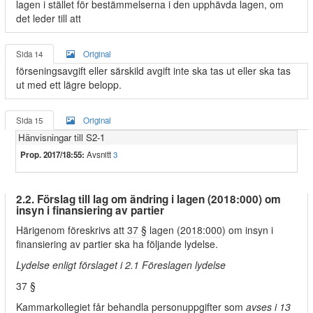
lagen i stället för bestämmelserna i den upphävda lagen, om
det leder till att
Sida 14
Original
förseningsavgift eller särskild avgift inte ska tas ut eller ska tas
ut med ett lägre belopp.
Sida 15
Original
Hänvisningar till S2-1
Prop. 2017/18:55:
Avsnitt
3
2.2. Förslag till lag om ändring i lagen (2018:000) om
insyn i finansiering av partier
Härigenom föreskrivs att
37 §
lagen (
2018:000
) om insyn i
finansiering av partier ska ha följande lydelse.
Lydelse enligt förslaget i 2.1 Föreslagen lydelse
37 §
Kammarkollegiet får behandla personuppgifter som
avses i 13