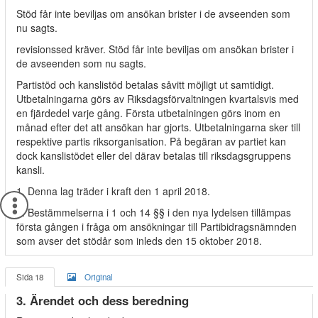
Stöd får inte beviljas om ansökan brister i de avseenden som
nu sagts.
revisionssed kräver. Stöd får inte beviljas om ansökan brister i
de avseenden som nu sagts.
Partistöd och kanslistöd betalas såvitt möjligt ut samtidigt.
Utbetalningarna görs av Riksdagsförvaltningen kvartalsvis med
en fjärdedel varje gång. Första utbetalningen görs inom en
månad efter det att ansökan har gjorts. Utbetalningarna sker till
respektive partis riksorganisation. På begäran av partiet kan
dock kanslistödet eller del därav betalas till riksdagsgruppens
kansli.
1. Denna lag träder i kraft den 1 april 2018.
2. Bestämmelserna i 1 och 14 §§ i den nya lydelsen tillämpas
första gången i fråga om ansökningar till Partibidragsnämnden
som avser det stödår som inleds den 15 oktober 2018.
Sida 18
Original
3. Ärendet och dess beredning