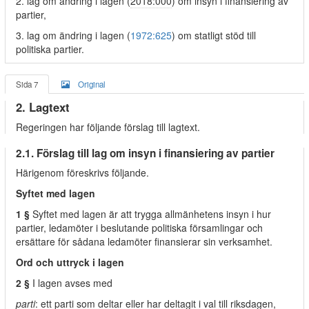
2. lag om ändring i lagen (
2018:000
) om insyn i finansiering av
partier,
3. lag om ändring i lagen (
1972:625
) om statligt stöd till
politiska partier.
Sida 7
Original
2. Lagtext
Regeringen har följande förslag till lagtext.
2.1. Förslag till lag om insyn i finansiering av partier
Härigenom föreskrivs följande.
Syftet med lagen
1 §
Syftet med lagen är att trygga allmänhetens insyn i hur
partier, ledamöter i beslutande politiska församlingar och
ersättare för sådana ledamöter finansierar sin verksamhet.
Ord och uttryck i lagen
2 §
I lagen avses med
parti
: ett parti som deltar eller har deltagit i val till riksdagen,