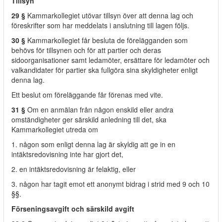
Tillsyn
29 §
Kammarkollegiet utövar tillsyn över att denna lag och
föreskrifter som har meddelats i anslutning till lagen följs.
30 §
Kammarkollegiet får besluta de förelägganden som
behövs för tillsynen och för att partier och deras
sidoorganisationer samt ledamöter, ersättare för ledamöter och
valkandidater för partier ska fullgöra sina skyldigheter enligt
denna lag.
Ett beslut om föreläggande får förenas med vite.
31 §
Om en anmälan från någon enskild eller andra
omständigheter ger särskild anledning till det, ska
Kammarkollegiet utreda om
1. någon som enligt denna lag är skyldig att ge in en
intäktsredovisning inte har gjort det,
2. en intäktsredovisning är felaktig, eller
3. någon har tagit emot ett anonymt bidrag i strid med 9 och 10
§§.
Förseningsavgift och särskild avgift