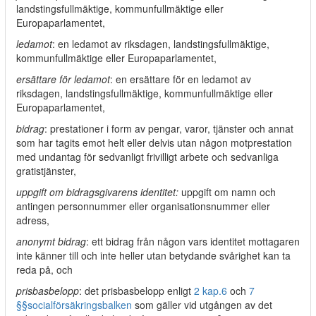
landstingsfullmäktige, kommunfullmäktige eller
Europaparlamentet,
ledamot
: en ledamot av riksdagen, landstingsfullmäktige,
kommunfullmäktige eller Europaparlamentet,
ersättare för ledamot
: en ersättare för en ledamot av
riksdagen, landstingsfullmäktige, kommunfullmäktige eller
Europaparlamentet,
bidrag
: prestationer i form av pengar, varor, tjänster och annat
som har tagits emot helt eller delvis utan någon motprestation
med undantag för sedvanligt frivilligt arbete och sedvanliga
gratistjänster,
uppgift om bidragsgivarens identitet:
uppgift om namn och
antingen personnummer eller organisationsnummer eller
adress,
anonymt bidrag
: ett bidrag från någon vars identitet mottagaren
inte känner till och inte heller utan betydande svårighet kan ta
reda på, och
prisbasbelopp
: det prisbasbelopp enligt
2 kap.
6
och
7
§§
socialförsäkringsbalken
som gäller vid utgången av det