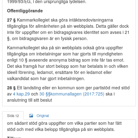
1999/93/EG, i den ursprungliga lydelsen.
Offentliggörande
27 §
Kammarkollegiet ska göra intäktsredovisningarna
tillgängliga för allmänheten på sin webbplats. Detta gäller dock
inte för uppgifter om en bidragsgivares identitet som avses i 21
§, om bidragsgivaren är en fysisk person.
Kammarkollegiet ska på sin webbplats också göra uppgifter
tillgängliga om inbetalningar som har gjorts till myndigheten
enligt 10 § avseende anonyma bidrag som inte får tas emot.
Det ska framgå hur stort belopp som har betalats in och vilken
ideell förening, ledamot, ersättare för en ledamot eller
valkandidat som har gjort inbetalningen.
28 §
Ett landsting eller en kommun som ger partistöd med stöd
av
4 kap.
29
och
30 §§
kommunallagen (2017:725)
ska i
anslutning till sitt beslut
Sida 12
Original
om sådant stöd göra uppgifter om vilka partier som har fått
stöd och med vilka belopp tillgängliga på sin webbplats.