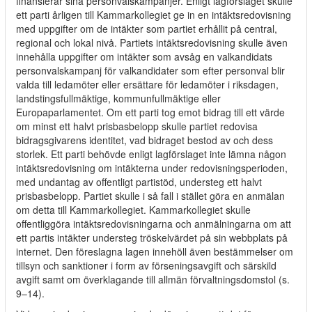
finansierar sina personvalskampanjer. Enligt lagförslaget skulle
ett parti årligen till Kammarkollegiet ge in en intäktsredovisning
med uppgifter om de intäkter som partiet erhållit på central,
regional och lokal nivå. Partiets intäktsredovisning skulle även
innehålla uppgifter om intäkter som avsåg en valkandidats
personvalskampanj för valkandidater som efter personval blir
valda till ledamöter eller ersättare för ledamöter i riksdagen,
landstingsfullmäktige, kommunfullmäktige eller
Europaparlamentet. Om ett parti tog emot bidrag till ett värde
om minst ett halvt prisbasbelopp skulle partiet redovisa
bidragsgivarens identitet, vad bidraget bestod av och dess
storlek. Ett parti behövde enligt lagförslaget inte lämna någon
intäktsredovisning om intäkterna under redovisningsperioden,
med undantag av offentligt partistöd, understeg ett halvt
prisbasbelopp. Partiet skulle i så fall i stället göra en anmälan
om detta till Kammarkollegiet. Kammarkollegiet skulle
offentliggöra intäktsredovisningarna och anmälningarna om att
ett partis intäkter understeg tröskelvärdet på sin webbplats på
internet. Den föreslagna lagen innehöll även bestämmelser om
tillsyn och sanktioner i form av förseningsavgift och särskild
avgift samt om överklagande till allmän förvaltningsdomstol (s.
9–14).