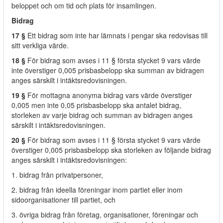
beloppet och om tid och plats för insamlingen.
Bidrag
17 §
Ett bidrag som inte har lämnats i pengar ska redovisas till
sitt verkliga värde.
18 §
För bidrag som avses i 11 § första stycket 9 vars värde
inte överstiger 0,005 prisbasbelopp ska summan av bidragen
anges särskilt i intäktsredovisningen.
19 §
För mottagna anonyma bidrag vars värde överstiger
0,005 men inte 0,05 prisbasbelopp ska antalet bidrag,
storleken av varje bidrag och summan av bidragen anges
särskilt i intäktsredovisningen.
20 §
För bidrag som avses i 11 § första stycket 9 vars värde
överstiger 0,005 prisbasbelopp ska storleken av följande bidrag
anges särskilt i intäktsredovisningen:
1. bidrag från privatpersoner,
2. bidrag från ideella föreningar inom partiet eller inom
sidoorganisationer till partiet, och
3. övriga bidrag från företag, organisationer, föreningar och