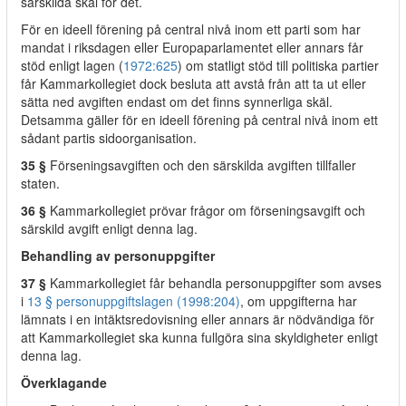
särskilda skäl för det.
För en ideell förening på central nivå inom ett parti som har
mandat i riksdagen eller Europaparlamentet eller annars får
stöd enligt lagen (
1972:625
) om statligt stöd till politiska partier
får Kammarkollegiet dock besluta att avstå från att ta ut eller
sätta ned avgiften endast om det finns synnerliga skäl.
Detsamma gäller för en ideell förening på central nivå inom ett
sådant partis sidoorganisation.
35 §
Förseningsavgiften och den särskilda avgiften tillfaller
staten.
36 §
Kammarkollegiet prövar frågor om förseningsavgift och
särskild avgift enligt denna lag.
Behandling av personuppgifter
37 §
Kammarkollegiet får behandla personuppgifter som avses
i
13 § personuppgiftslagen (1998:204)
, om uppgifterna har
lämnats i en intäktsredovisning eller annars är nödvändiga för
att Kammarkollegiet ska kunna fullgöra sina skyldigheter enligt
denna lag.
Överklagande