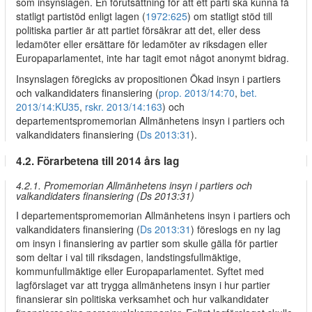
som insynslagen. En förutsättning för att ett parti ska kunna få
statligt partistöd enligt lagen (
1972:625
) om statligt stöd till
politiska partier är att partiet försäkrar att det, eller dess
ledamöter eller ersättare för ledamöter av riksdagen eller
Europaparlamentet, inte har tagit emot något anonymt bidrag.
Insynslagen föregicks av propositionen Ökad insyn i partiers
och valkandidaters finansiering (
prop. 2013/14:70
,
bet.
2013/14:KU35
,
rskr. 2013/14:163
) och
departementspromemorian Allmänhetens insyn i partiers och
valkandidaters finansiering (
Ds 2013:31
).
4.2. Förarbetena till 2014 års lag
4.2.1. Promemorian Allmänhetens insyn i partiers och
valkandidaters finansiering (Ds 2013:31)
I departementspromemorian Allmänhetens insyn i partiers och
valkandidaters finansiering (
Ds 2013:31
) föreslogs en ny lag
om insyn i finansiering av partier som skulle gälla för partier
som deltar i val till riksdagen, landstingsfullmäktige,
kommunfullmäktige eller Europaparlamentet. Syftet med
lagförslaget var att trygga allmänhetens insyn i hur partier
finansierar sin politiska verksamhet och hur valkandidater