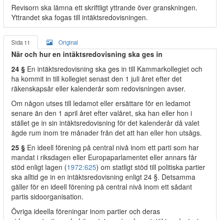
Revisorn ska lämna ett skriftligt yttrande över granskningen.
Yttrandet ska fogas till intäktsredovisningen.
Sida 11
Original
När och hur en intäktsredovisning ska ges in
24 §
En intäktsredovisning ska ges in till Kammarkollegiet och
ha kommit in till kollegiet senast den 1 juli året efter det
räkenskapsår eller kalenderår som redovisningen avser.
Om någon utses till ledamot eller ersättare för en ledamot
senare än den 1 april året efter valåret, ska han eller hon i
stället ge in sin intäktsredovisning för det kalenderår då valet
ägde rum inom tre månader från det att han eller hon utsågs.
25 §
En ideell förening på central nivå inom ett parti som har
mandat i riksdagen eller Europaparlamentet eller annars får
stöd enligt lagen (
1972:625
) om statligt stöd till politiska partier
ska alltid ge in en intäktsredovisning enligt 24 §. Detsamma
gäller för en ideell förening på central nivå inom ett sådant
partis sidoorganisation.
Övriga ideella föreningar inom partier och deras