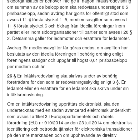
sidoorganisationer behöver inte ge in någon intäktsredovisning
om summan av de belopp som ska redovisas understiger 0,5
prisbasbelopp, sedan avdrag har gjorts för offentligt stöd som
avses i 11 § första stycket 1–5, medlemsavgifter som avses i
11 § första stycket 6 och bidrag från ideella föreningar inom
partiet eller inom sidoorganisationer till partier som avses i 20 §
2. Detsamma gäller för ledamöter och ersättare för ledamöter.
Avdrag för medlemsavgifter får göras endast om avgiften har
beslutats av den ideella föreningen i behörig ordning enligt
föreningens stadgar och uppgår till högst 0,01 prisbasbelopp
per medlem och år.
26 §
En intäktsredovisning ska skrivas under av behörig
företrädare för den som är redovisningsskyldig enligt 3 §. En
ledamot eller en ersättare för en ledamot ska skriva under sin
intäktsredovisning.
Om en intäktsredovisning upprättas elektroniskt, ska den
undertecknas med en sådan avancerad elektronisk underskrift
som avses i artikel 3 i Europaparlamentets och rådets
förordning (EU) nr 910/2014 av den 23 juli 2014 om elektronisk
identifiering och betrodda tjänster för elektroniska transaktioner
på den inre marknaden och om upphävande av direktiv