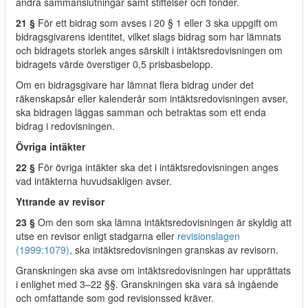
andra sammanslutningar samt stiftelser och fonder.
21 §
För ett bidrag som avses i 20 § 1 eller 3 ska uppgift om
bidragsgivarens identitet, vilket slags bidrag som har lämnats
och bidragets storlek anges särskilt i intäktsredovisningen om
bidragets värde överstiger 0,5 prisbasbelopp.
Om en bidragsgivare har lämnat flera bidrag under det
räkenskapsår eller kalenderår som intäktsredovisningen avser,
ska bidragen läggas samman och betraktas som ett enda
bidrag i redovisningen.
Övriga intäkter
22 §
För övriga intäkter ska det i intäktsredovisningen anges
vad intäkterna huvudsakligen avser.
Yttrande av revisor
23 §
Om den som ska lämna intäktsredovisningen är skyldig att
utse en revisor enligt stadgarna eller
revisionslagen
(1999:1079)
, ska intäktsredovisningen granskas av revisorn.
Granskningen ska avse om intäktsredovisningen har upprättats
i enlighet med 3–22 §§. Granskningen ska vara så ingående
och omfattande som god revisionssed kräver.