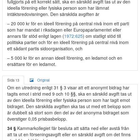
fullgjorts på ett korrekt sätt, ska en särskild avgift tas ut av den
ideella förening eller fysiska person som har lämnat
intäktsredovisningen. Den särskilda avgiften är
– 20 000 kr för en ideell förening på central nivå inom ett parti
som har mandat i riksdagen eller Europaparlamentet eller
annars får stöd enligt lagen (
1972:625
) om statligt stöd till
politiska partier och för en ideell förening på central nivå inom
ett sådant partis sidoorganisation, och
– 5 000 kr för en annan ideell förening, en ledamot och en
ersättare för en ledamot.
Sida 13
Original
Om en utredning enligt 31 § 3 visar att ett anonymt bidrag har
tagits emot i strid med 9 och 10 §§, ska en särskild avgift tas ut
av den ideella förening eller fysiska person som har tagit emot
bidraget. Den särskilda avgiften ska tas ut med ett belopp som
är dubbelt så stort som den del av det anonyma bidraget som
överstiger 0,05 prisbasbelopp.
34 §
Kammarkollegiet får besluta att sätta ned eller avstå från
att ta ut en förseningsavgift eller en särskild avgift om det finns