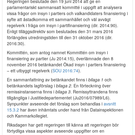
Regeringen beslutade den 19 juni 2014 att ge en
parlamentariskt sammansatt kommitté i uppgift att analysera
vissa frågor om insyn i partiers och valkandidaters finansiering i
syfte att åstadkomma ett sammanhållet och väl avvägt
regelverk i fråga om insyn i partifinansiering (dir. 2014:90).
Enligt tilläggsdirektiv som beslutades den 31 mars 2016
förlängdes utredningstiden till den 31 oktober 2016 (dir.
2016:30).
Kommittén, som antog namnet Kommittén om insyn i
finansiering av partier (Ju 2014:15), överlämnade den 8
november 2016 betänkandet Ökad insyn i partiers finansiering
– ett utbyggt regelverk (
SOU 2016:74
).
En sammanfattning av betänkandet finns i
bilaga 1
och
betänkandets lagförslag i
bilaga 2
. En förteckning över
remissinstanserna finns i
bilaga 3
. Remissyttrandena finns
tillgängliga i Justitiedepartementet (Ju2016/07989/L6).
Synpunkter avseende det förslag som behandlas i
avsnitt
15.3.2
har även inhämtats under hand från Datainspektionen
och Kammarkollegiet.
Riksdagen har gett regeringen till känna att regeringen bör
förtydliga vissa aspekter avseende uppgifter om en