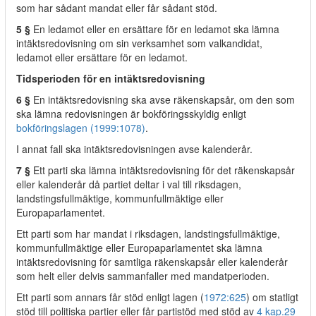
som har sådant mandat eller får sådant stöd.
5 §
En ledamot eller en ersättare för en ledamot ska lämna
intäktsredovisning om sin verksamhet som valkandidat,
ledamot eller ersättare för en ledamot.
Tidsperioden för en intäktsredovisning
6 §
En intäktsredovisning ska avse räkenskapsår, om den som
ska lämna redovisningen är bokföringsskyldig enligt
bokföringslagen (1999:1078)
.
I annat fall ska intäktsredovisningen avse kalenderår.
7 §
Ett parti ska lämna intäktsredovisning för det räkenskapsår
eller kalenderår då partiet deltar i val till riksdagen,
landstingsfullmäktige, kommunfullmäktige eller
Europaparlamentet.
Ett parti som har mandat i riksdagen, landstingsfullmäktige,
kommunfullmäktige eller Europaparlamentet ska lämna
intäktsredovisning för samtliga räkenskapsår eller kalenderår
som helt eller delvis sammanfaller med mandatperioden.
Ett parti som annars får stöd enligt lagen (
1972:625
) om statligt
stöd till politiska partier eller får partistöd med stöd av
4 kap.
29