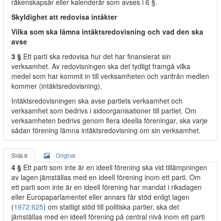
räkenskapsår eller kalenderår som avses i 6 §.
Skyldighet att redovisa intäkter
Vilka som ska lämna intäktsredovisning och vad den ska
avse
3 §
Ett parti ska redovisa hur det har finansierat sin
verksamhet. Av redovisningen ska det tydligt framgå vilka
medel som har kommit in till verksamheten och varifrån medlen
kommer (intäktsredovisning).
Intäktsredovisningen ska avse partiets verksamhet och
verksamhet som bedrivs i sidoorganisationer till partiet. Om
verksamheten bedrivs genom flera ideella föreningar, ska varje
sådan förening lämna intäktsredovisning om sin verksamhet.
Sida 8
Original
4 §
Ett parti som inte är en ideell förening ska vid tillämpningen
av lagen jämställas med en ideell förening inom ett parti. Om
ett parti som inte är en ideell förening har mandat i riksdagen
eller Europaparlamentet eller annars får stöd enligt lagen
(
1972:625
) om statligt stöd till politiska partier, ska det
jämställas med en ideell förening på central nivå inom ett parti