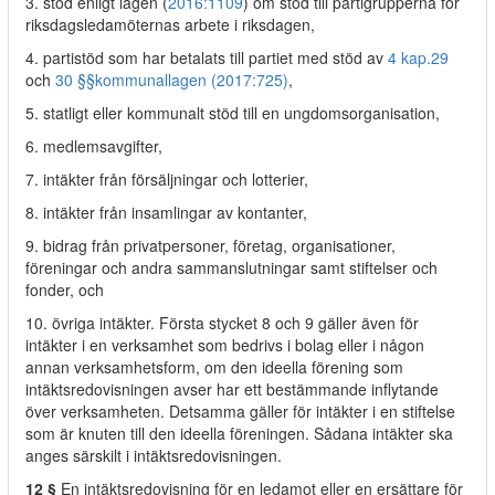
3. stöd enligt lagen (
2016:1109
) om stöd till partigrupperna för
riksdagsledamöternas arbete i riksdagen,
4. partistöd som har betalats till partiet med stöd av
4 kap.
29
och
30 §§
kommunallagen (2017:725)
,
5. statligt eller kommunalt stöd till en ungdomsorganisation,
6. medlemsavgifter,
7. intäkter från försäljningar och lotterier,
8. intäkter från insamlingar av kontanter,
9. bidrag från privatpersoner, företag, organisationer,
föreningar och andra sammanslutningar samt stiftelser och
fonder, och
10. övriga intäkter. Första stycket 8 och 9 gäller även för
intäkter i en verksamhet som bedrivs i bolag eller i någon
annan verksamhetsform, om den ideella förening som
intäktsredovisningen avser har ett bestämmande inflytande
över verksamheten. Detsamma gäller för intäkter i en stiftelse
som är knuten till den ideella föreningen. Sådana intäkter ska
anges särskilt i intäktsredovisningen.
12 §
En intäktsredovisning för en ledamot eller en ersättare för