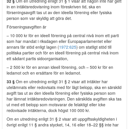
32 §
Om en utredning enligt 31 § 1 visar att någon inte har gett
in en intäktsredovisning inom föreskriven tid, ska en
förseningsavgift tas ut av den ideella förening eller fysiska
person som var skyldig att göra det.
Förseningsavgiften är
– 10 000 kr för en ideell förening på central nivå inom ett parti
som har mandat i riksdagen eller Europaparlamentet eller
annars får stöd enligt lagen (
1972:625
) om statligt stöd till
politiska partier och för en ideell förening på central nivå inom
ett sådant partis sidoorganisation,
– 2 500 kr för en annan ideell förening, och – 500 kr för en
ledamot och en ersättare för en ledamot.
33 §
Om en utredning enligt 31 § 2 visar att intäkter har
utelämnats eller redovisats med för lågt belopp, ska en särskild
avgift tas ut av den ideella förening eller fysiska person som
har lämnat intäktsredovisningen. Den särskilda avgiften ska tas
ut med ett belopp som motsvarar de felaktigt eller icke
redovisade intäkterna, dock högst 100 000 kr.
Om en utredning enligt 31 § 2 visar att uppgiftsskyldigheten i
övrigt enligt 11 § andra stycket, 14, 16 eller 18–22 §§ inte har