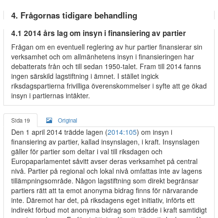
4. Frågornas tidigare behandling
4.1 2014 års lag om insyn i finansiering av partier
Frågan om en eventuell reglering av hur partier finansierar sin
verksamhet och om allmänhetens insyn i finansieringen har
debatterats från och till sedan 1950-talet. Fram till 2014 fanns
ingen särskild lagstiftning i ämnet. I stället ingick
riksdagspartierna frivilliga överenskommelser i syfte att ge ökad
insyn i partiernas intäkter.
Sida 19
Original
Den 1 april 2014 trädde lagen (
2014:105
) om insyn i
finansiering av partier, kallad insynslagen, i kraft. Insynslagen
gäller för partier som deltar i val till riksdagen och
Europaparlamentet såvitt avser deras verksamhet på central
nivå. Partier på regional och lokal nivå omfattas inte av lagens
tillämpningsområde. Någon lagstiftning som direkt begränsar
partiers rätt att ta emot anonyma bidrag finns för närvarande
inte. Däremot har det, på riksdagens eget initiativ, införts ett
indirekt förbud mot anonyma bidrag som trädde i kraft samtidigt