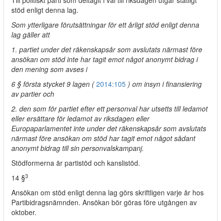
Till politiskt parti som deltagit i val till riksdagen utgår statligt
stöd enligt denna lag.
Som ytterligare förutsättningar för ett årligt stöd enligt denna
lag gäller att
1. partiet under det räkenskapsår som avslutats närmast före
ansökan om stöd inte har tagit emot något anonymt bidrag i
den mening som avses i
6 § första stycket 9 lagen (
2014:105
) om insyn i finansiering
av partier och
2. den som för partiet efter ett personval har utsetts till ledamot
eller ersättare för ledamot av riksdagen eller
Europaparlamentet inte under det räkenskapsår som avslutats
närmast före ansökan om stöd har tagit emot något sådant
anonymt bidrag till sin personvalskampanj.
Stödformerna är partistöd och kanslistöd.
3
14 §
Ansökan om stöd enligt denna lag görs skriftligen varje år hos
Partibidragsnämnden. Ansökan bör göras före utgången av
oktober.