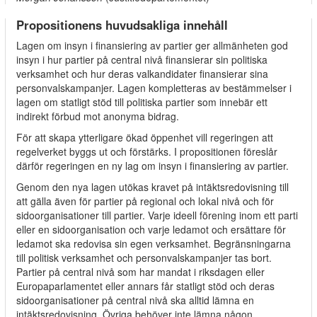
Propositionens huvudsakliga innehåll
Lagen om insyn i finansiering av partier ger allmänheten god
insyn i hur partier på central nivå finansierar sin politiska
verksamhet och hur deras valkandidater finansierar sina
personvalskampanjer. Lagen kompletteras av bestämmelser i
lagen om statligt stöd till politiska partier som innebär ett
indirekt förbud mot anonyma bidrag.
För att skapa ytterligare ökad öppenhet vill regeringen att
regelverket byggs ut och förstärks. I propositionen föreslår
därför regeringen en ny lag om insyn i finansiering av partier.
Genom den nya lagen utökas kravet på intäktsredovisning till
att gälla även för partier på regional och lokal nivå och för
sidoorganisationer till partier. Varje ideell förening inom ett parti
eller en sidoorganisation och varje ledamot och ersättare för
ledamot ska redovisa sin egen verksamhet. Begränsningarna
till politisk verksamhet och personvalskampanjer tas bort.
Partier på central nivå som har mandat i riksdagen eller
Europaparlamentet eller annars får statligt stöd och deras
sidoorganisationer på central nivå ska alltid lämna en
intäktsredovisning. Övriga behöver inte lämna någon