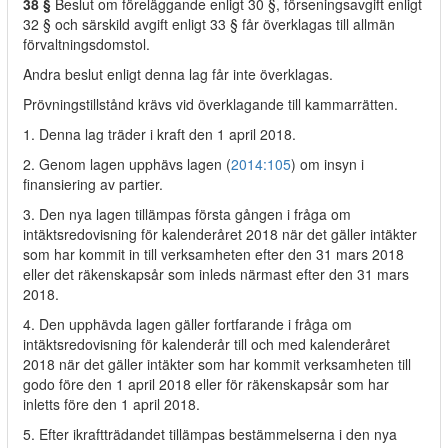
38 §
Beslut om föreläggande enligt 30 §, förseningsavgift enligt
32 § och särskild avgift enligt 33 § får överklagas till allmän
förvaltningsdomstol.
Andra beslut enligt denna lag får inte överklagas.
Prövningstillstånd krävs vid överklagande till kammarrätten.
1. Denna lag träder i kraft den 1 april 2018.
2. Genom lagen upphävs lagen (
2014:105
) om insyn i
finansiering av partier.
3. Den nya lagen tillämpas första gången i fråga om
intäktsredovisning för kalenderåret 2018 när det gäller intäkter
som har kommit in till verksamheten efter den 31 mars 2018
eller det räkenskapsår som inleds närmast efter den 31 mars
2018.
4. Den upphävda lagen gäller fortfarande i fråga om
intäktsredovisning för kalenderår till och med kalenderåret
2018 när det gäller intäkter som har kommit verksamheten till
godo före den 1 april 2018 eller för räkenskapsår som har
inletts före den 1 april 2018.
5. Efter ikraftträdandet tillämpas bestämmelserna i den nya