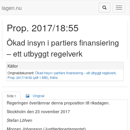
lagen.nu
Toggl
naviga
Prop. 2017/18:55
Ökad insyn i partiers finansiering
– ett utbyggt regelverk
Källor
Originaldokument:
Ökad insyn i partiers finansiering – ett utbyggt regelverk,
Prop. 2017/18:55 (pdf 1 MB)
,
Källa
Sida 1
Original
Regeringen överlämnar denna proposition till riksdagen.
Stockholm den 23 november 2017
Stefan Löfven
Morgan Johansson
(Justitiedepartementet)