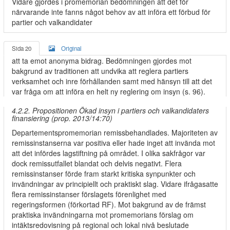
Vidare gjordes i promemorian bedömningen att det för
närvarande inte fanns något behov av att införa ett förbud för
partier och valkandidater
Sida 20
Original
att ta emot anonyma bidrag. Bedömningen gjordes mot
bakgrund av traditionen att undvika att reglera partiers
verksamhet och inre förhållanden samt med hänsyn till att det
var fråga om att införa en helt ny reglering om insyn (s. 96).
4.2.2. Propositionen Ökad insyn i partiers och valkandidaters
finansiering (prop. 2013/14:70)
Departementspromemorian remissbehandlades. Majoriteten av
remissinstanserna var positiva eller hade inget att invända mot
att det infördes lagstiftning på området. I olika sakfrågor var
dock remissutfallet blandat och delvis negativt. Flera
remissinstanser förde fram starkt kritiska synpunkter och
invändningar av principiellt och praktiskt slag. Vidare ifrågasatte
flera remissinstanser förslagets förenlighet med
regeringsformen (förkortad RF). Mot bakgrund av de främst
praktiska invändningarna mot promemorians förslag om
intäktsredovisning på regional och lokal nivå beslutade