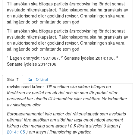
Till ansökan ska bifogas partiets årsredovisning för det senast
avslutade räkenskapsåret. Räkenskaperna ska ha granskats av
en auktoriserad eller godkänd revisor. Granskningen ska vara
så ingående och omfattande som god
Till ansökan ska bifogas partiets årsredovisning för det senast
avslutade räkenskapsåret. Räkenskaperna ska ha granskats av
en auktoriserad eller godkänd revisor. Granskningen ska vara
så ingående och omfattande som god
1
2
3
Lagen omtryckt 1987:867.
Senaste lydelse 2014:106.
Senaste lydelse 2014:106.
Sida 17
Original
revisionssed kräver.
Till ansökan ska vidare bifogas en
försäkran av partiet om att det och de som för partiet efter
personval har utsetts till ledamöter eller ersättare för ledamöter
av riksdagen eller
Europaparlamentet inte under det räkenskapsår som avslutats
närmast före ansökan om stöd har tagit emot något anonymt
bidrag i den mening som avses i 6 § första stycket 9 lagen (
2014:105
) om insyn i finansiering av partier.