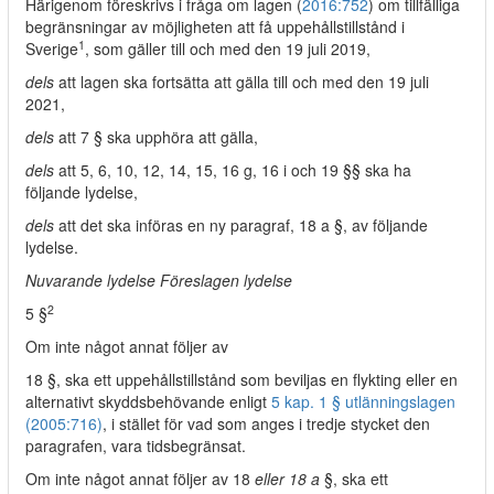
Härigenom föreskrivs i fråga om lagen (
2016:752
) om tillfälliga
begränsningar av möjligheten att få uppehållstillstånd i
1
Sverige
, som gäller till och med den 19 juli 2019,
dels
att lagen ska fortsätta att gälla till och med den 19 juli
2021,
dels
att 7 § ska upphöra att gälla,
dels
att 5, 6, 10, 12, 14, 15, 16 g, 16 i och 19 §§ ska ha
följande lydelse,
dels
att det ska införas en ny paragraf, 18 a §, av följande
lydelse.
Nuvarande lydelse Föreslagen lydelse
2
5 §
Om inte något annat följer av
18 §, ska ett uppehållstillstånd som beviljas en flykting eller en
alternativt skyddsbehövande enligt
5 kap. 1 § utlänningslagen
(2005:716)
, i stället för vad som anges i tredje stycket den
paragrafen, vara tidsbegränsat.
Om inte något annat följer av 18
eller 18 a
§, ska ett