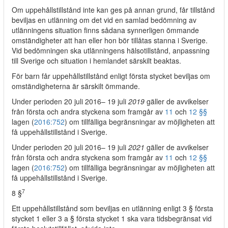
Om uppehållstillstånd inte kan ges på annan grund, får tillstånd
beviljas en utlänning om det vid en samlad bedömning av
utlänningens situation finns sådana synnerligen ömmande
omständigheter att han eller hon bör tillåtas stanna i Sverige.
Vid bedömningen ska utlänningens hälsotillstånd, anpassning
till Sverige och situation i hemlandet särskilt beaktas.
För barn får uppehållstillstånd enligt första stycket beviljas om
omständigheterna är särskilt ömmande.
Under perioden 20 juli 2016– 19 juli
2019
gäller de avvikelser
från första och andra styckena som framgår av
11
och
12 §§
lagen (
2016:752
) om tillfälliga begränsningar av möjligheten att
få uppehållstillstånd i Sverige.
Under perioden 20 juli 2016– 19 juli
2021
gäller de avvikelser
från första och andra styckena som framgår av
11
och
12 §§
lagen (
2016:752
) om tillfälliga begränsningar av möjligheten att
få uppehållstillstånd i Sverige.
7
8 §
Ett uppehållstillstånd som beviljas en utlänning enligt 3 § första
stycket 1 eller 3 a § första stycket 1 ska vara tidsbegränsat vid