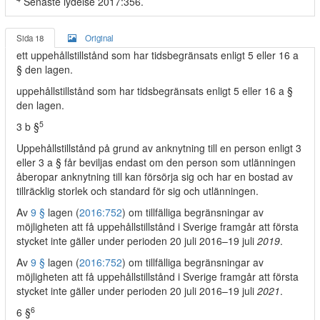
Senaste lydelse 2017:356.
Sida 18
Original
ett uppehållstillstånd som har tidsbegränsats enligt 5 eller 16 a
§ den lagen.
uppehållstillstånd som har tidsbegränsats enligt 5 eller 16 a §
den lagen.
5
3 b §
Uppehållstillstånd på grund av anknytning till en person enligt 3
eller 3 a § får beviljas endast om den person som utlänningen
åberopar anknytning till kan försörja sig och har en bostad av
tillräcklig storlek och standard för sig och utlänningen.
Av
9 §
lagen (
2016:752
) om tillfälliga begränsningar av
möjligheten att få uppehållstillstånd i Sverige framgår att första
stycket inte gäller under perioden 20 juli 2016–19 juli
2019
.
Av
9 §
lagen (
2016:752
) om tillfälliga begränsningar av
möjligheten att få uppehållstillstånd i Sverige framgår att första
stycket inte gäller under perioden 20 juli 2016–19 juli
2021
.
6
6 §