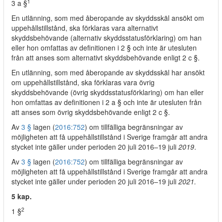
1
3 a §
En utlänning, som med åberopande av skyddsskäl ansökt om
uppehållstillstånd, ska förklaras vara alternativt
skyddsbehövande (alternativ skyddsstatusförklaring) om han
eller hon omfattas av definitionen i 2 § och inte är utesluten
från att anses som alternativt skyddsbehövande enligt 2 c §.
En utlänning, som med åberopande av skyddsskäl har ansökt
om uppehållstillstånd, ska förklaras vara övrig
skyddsbehövande (övrig skyddsstatusförklaring) om han eller
hon omfattas av definitionen i 2 a § och inte är utesluten från
att anses som övrig skyddsbehövande enligt 2 c §.
Av
3 §
lagen (
2016:752
) om tillfälliga begränsningar av
möjligheten att få uppehållstillstånd i Sverige framgår att andra
stycket inte gäller under perioden 20 juli 2016–19 juli
2019
.
Av
3 §
lagen (
2016:752
) om tillfälliga begränsningar av
möjligheten att få uppehållstillstånd i Sverige framgår att andra
stycket inte gäller under perioden 20 juli 2016–19 juli
2021.
5 kap.
2
1 §