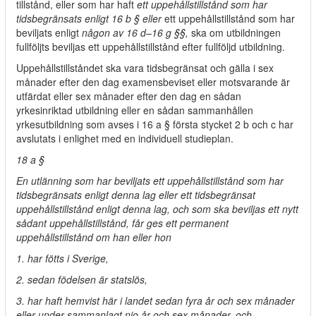
tillstånd, eller som har haft
ett uppehållstillstånd som har
tidsbegränsats enligt 16 b § eller
ett uppehållstillstånd som har
beviljats enligt
någon av 16 d–16 g §§,
ska om utbildningen
fullföljts beviljas ett uppehållstillstånd efter fullföljd utbildning.
Uppehållstillståndet ska vara tidsbegränsat och gälla i sex
månader efter den dag examensbeviset eller motsvarande är
utfärdat eller sex månader efter den dag en sådan
yrkesinriktad utbildning eller en sådan sammanhållen
yrkesutbildning som avses i 16 a § första stycket 2 b och c har
avslutats i enlighet med en individuell studieplan.
18 a §
En utlänning som har beviljats ett uppehållstillstånd som har
tidsbegränsats enligt denna lag eller ett tidsbegränsat
uppehållstillstånd enligt denna lag, och som ska beviljas ett nytt
sådant uppehållstillstånd, får ges ett permanent
uppehållstillstånd om han eller hon
1. har fötts i Sverige,
2. sedan födelsen är statslös,
3. har haft hemvist här i landet sedan fyra år och sex månader
eller under sammanlagt nio år och sex månader, och