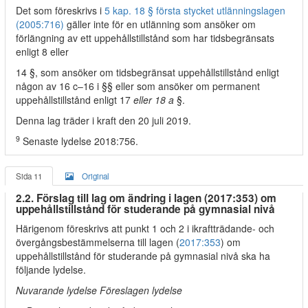
Det som föreskrivs i
5 kap. 18 § första stycket utlänningslagen
(2005:716)
gäller inte för en utlänning som ansöker om
förlängning av ett uppehållstillstånd som har tidsbegränsats
enligt 8 eller
14 §, som ansöker om tidsbegränsat uppehållstillstånd enligt
någon av 16 c–16 i §§ eller som ansöker om permanent
uppehållstillstånd enligt 17
eller 18 a
§.
Denna lag träder i kraft den 20 juli 2019.
9
Senaste lydelse 2018:756.
Sida 11
Original
2.2. Förslag till lag om ändring i lagen (2017:353) om
uppehållstillstånd för studerande på gymnasial nivå
Härigenom föreskrivs att punkt 1 och 2 i ikraftträdande- och
övergångsbestämmelserna till lagen (
2017:353
) om
uppehållstillstånd för studerande på gymnasial nivå ska ha
följande lydelse.
Nuvarande lydelse Föreslagen lydelse