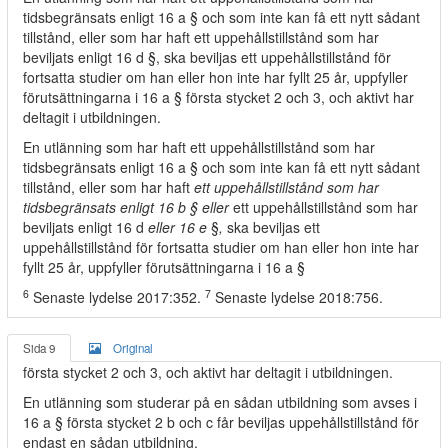
tidsbegränsats enligt 16 a § och som inte kan få ett nytt sådant
tillstånd, eller som har haft ett uppehållstillstånd som har
beviljats enligt 16 d §, ska beviljas ett uppehållstillstånd för
fortsatta studier om han eller hon inte har fyllt 25 år, uppfyller
förutsättningarna i 16 a § första stycket 2 och 3, och aktivt har
deltagit i utbildningen.
En utlänning som har haft ett uppehållstillstånd som har
tidsbegränsats enligt 16 a § och som inte kan få ett nytt sådant
tillstånd, eller som har haft
ett uppehållstillstånd som har
tidsbegränsats enligt 16 b § eller
ett uppehållstillstånd som har
beviljats enligt 16 d
eller 16 e
§
,
ska beviljas ett
uppehållstillstånd för fortsatta studier om han eller hon inte har
fyllt 25 år, uppfyller förutsättningarna i 16 a §
6
7
Senaste lydelse 2017:352.
Senaste lydelse 2018:756.
Sida 9
Original
första stycket 2 och 3, och aktivt har deltagit i utbildningen.
En utlänning som studerar på en sådan utbildning som avses i
16 a § första stycket 2 b och c får beviljas uppehållstillstånd för
endast en sådan utbildning.