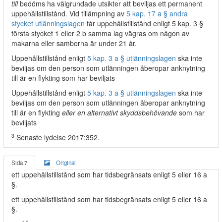
till
bedöms ha välgrundade utsikter att beviljas ett permanent
uppehållstillstånd. Vid tillämpning av
5 kap. 17 a § andra
stycket utlänningslagen
får uppehållstillstånd enligt 5 kap. 3 §
första stycket 1 eller 2 b samma lag vägras om någon av
makarna eller samborna är under 21 år.
Uppehållstillstånd enligt
5 kap. 3 a § utlänningslagen
ska inte
beviljas om den person som utlänningen åberopar anknytning
till är en flykting som har beviljats
Uppehållstillstånd enligt
5 kap. 3 a § utlänningslagen
ska inte
beviljas om den person som utlänningen åberopar anknytning
till är en flykting
eller en alternativt skyddsbehövande
som har
beviljats
3
Senaste lydelse 2017:352.
Sida 7
Original
ett uppehållstillstånd som har tidsbegränsats enligt 5 eller 16 a
§.
ett uppehållstillstånd som har tidsbegränsats enligt 5 eller 16 a
§.