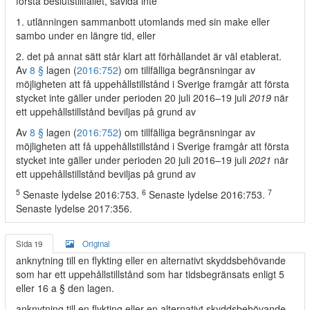
första beslutstillfället, såvida inte
1. utlänningen sammanbott utomlands med sin make eller
sambo under en längre tid, eller
2. det på annat sätt står klart att förhållandet är väl etablerat.
Av
8 §
lagen (
2016:752
) om tillfälliga begränsningar av
möjligheten att få uppehållstillstånd i Sverige framgår att första
stycket inte gäller under perioden 20 juli 2016–19 juli
2019
när
ett uppehållstillstånd beviljas på grund av
Av
8 §
lagen (
2016:752
) om tillfälliga begränsningar av
möjligheten att få uppehållstillstånd i Sverige framgår att första
stycket inte gäller under perioden 20 juli 2016–19 juli
2021
när
ett uppehållstillstånd beviljas på grund av
5
6
7
Senaste lydelse 2016:753.
Senaste lydelse 2016:753.
Senaste lydelse 2017:356.
Sida 19
Original
anknytning till en flykting eller en alternativt skyddsbehövande
som har ett uppehållstillstånd som har tidsbegränsats enligt 5
eller 16 a § den lagen.
anknytning till en flykting eller en alternativt skyddsbehövande