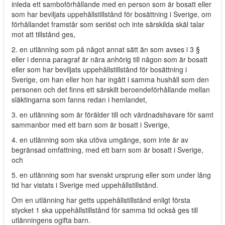
inleda ett samboförhållande med en person som är bosatt eller
som har beviljats uppehållstillstånd för bosättning i Sverige, om
förhållandet framstår som seriöst och inte särskilda skäl talar
mot att tillstånd ges,
2. en utlänning som på något annat sätt än som avses i 3 §
eller i denna paragraf är nära anhörig till någon som är bosatt
eller som har beviljats uppehållstillstånd för bosättning i
Sverige, om han eller hon har ingått i samma hushåll som den
personen och det finns ett särskilt beroendeförhållande mellan
släktingarna som fanns redan i hemlandet,
3. en utlänning som är förälder till och vårdnadshavare för samt
sammanbor med ett barn som är bosatt i Sverige,
4. en utlänning som ska utöva umgänge, som inte är av
begränsad omfattning, med ett barn som är bosatt i Sverige,
och
5. en utlänning som har svenskt ursprung eller som under lång
tid har vistats i Sverige med uppehållstillstånd.
Om en utlänning har getts uppehållstillstånd enligt första
stycket 1 ska uppehållstillstånd för samma tid också ges till
utlänningens ogifta barn.