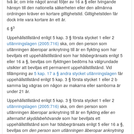
två år, om inte något annat följer av 16 a § eller tvingande
hänsyn till den nationella säkerheten eller den allmänna
ordningen kräver en kortare giltighetstid. Giltighetstiden får
dock inte vara kortare än ett år.
3
6 §
Uppehållstillstånd enligt 5 kap. 3 § första stycket 1 eller 2
utlänningslagen (2005:716)
ska, om den person som
utlänningen åberopar anknytning till är en flykting som har
beviljats ett uppehållstillstånd som har tidsbegränsats enligt 5
eller 16 a §, beviljas om
flyktingen
bedöms ha välgrundade
utsikter att beviljas ett permanent uppehållstillstånd. Vid
tillämpning av
5 kap. 17 a § andra stycket utlänningslagen
får
uppehållstillstånd enligt 5 kap. 3 § första stycket 1 eller 2 b
samma lag vägras om någon av makarna eller samborna är
under 21 år.
Uppehållstillstånd enligt 5 kap. 3 § första stycket 1 eller 2
utlänningslagen (2005:716)
ska, om den person som
utlänningen åberopar anknytning till är en flykting
eller en
alternativt skyddsbehövande
som har beviljats ett
uppehållstillstånd som har tidsbegränsats enligt 5 eller 16 a §,
beviljas om
den person som utlänningen åberopar anknytning