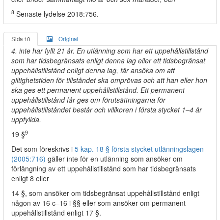
8
Senaste lydelse 2018:756.
Sida 10
Original
4. inte har fyllt 21 år. En utlänning som har ett uppehållstillstånd
som har tidsbegränsats enligt denna lag eller ett tidsbegränsat
uppehållstillstånd enligt denna lag, får ansöka om att
giltighetstiden för tillståndet ska omprövas och att han eller hon
ska ges ett permanent uppehållstillstånd. Ett permanent
uppehållstillstånd får ges om förutsättningarna för
uppehållstillståndet består och villkoren i första stycket 1–4 är
uppfyllda.
9
19 §
Det som föreskrivs i
5 kap. 18 § första stycket utlänningslagen
(2005:716)
gäller inte för en utlänning som ansöker om
förlängning av ett uppehållstillstånd som har tidsbegränsats
enligt 8 eller
14 §, som ansöker om tidsbegränsat uppehållstillstånd enligt
någon av 16 c–16 i §§ eller som ansöker om permanent
uppehållstillstånd enligt 17 §.