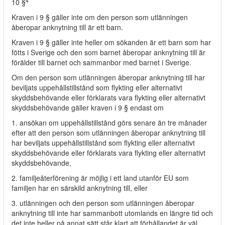
4
10 §
Kraven i 9 § gäller inte om den person som utlänningen
åberopar anknytning till är ett barn.
Kraven i 9 § gäller inte heller om sökanden är ett barn som har
fötts i Sverige och den som barnet åberopar anknytning till är
förälder till barnet och sammanbor med barnet i Sverige.
Om den person som utlänningen åberopar anknytning till har
beviljats uppehållstillstånd som flykting eller alternativt
skyddsbehövande eller förklarats vara flykting eller alternativt
skyddsbehövande gäller kraven i 9 § endast om
1. ansökan om uppehållstillstånd görs senare än tre månader
efter att den person som utlänningen åberopar anknytning till
har beviljats uppehållstillstånd som flykting eller alternativt
skyddsbehövande eller förklarats vara flykting eller alternativt
skyddsbehövande,
2. familjeåterförening är möjlig i ett land utanför EU som
familjen har en särskild anknytning till, eller
3. utlänningen och den person som utlänningen åberopar
anknytning till inte har sammanbott utomlands en längre tid och
det inte heller på annat sätt står klart att förhållandet är väl