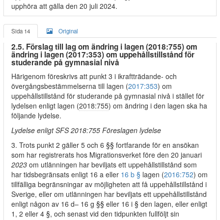
upphöra att gälla den 20 juli 2024.
Sida 14
Original
2.5. Förslag till lag om ändring i lagen (2018:755) om
ändring i lagen (2017:353) om uppehållstillstånd för
studerande på gymnasial nivå
Härigenom föreskrivs att punkt 3 i ikraftträdande- och
övergångsbestämmelserna till lagen (
2017:353
) om
uppehållstillstånd för studerande på gymnasial nivå i stället för
lydelsen enligt lagen (
2018:755
) om ändring i den lagen ska ha
följande lydelse.
Lydelse enligt SFS 2018:755 Föreslagen lydelse
3. Trots punkt 2 gäller 5 och 6 §§ fortfarande för en ansökan
som har registrerats hos Migrationsverket före den 20 januari
2023
om utlänningen har beviljats ett uppehållstillstånd som
har tidsbegränsats enligt 16 a eller
16 b §
lagen (
2016:752
) om
tillfälliga begränsningar av möjligheten att få uppehållstillstånd i
Sverige, eller om utlänningen har beviljats ett uppehållstillstånd
enligt någon av 16 d– 16 g §§ eller 16 i § den lagen, eller enligt
1, 2 eller 4 §, och senast vid den tidpunkten fullföljt sin