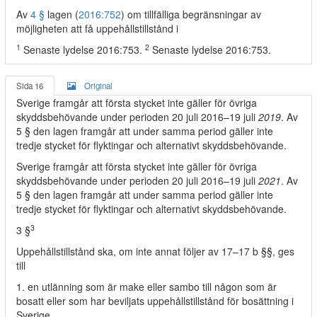
Av
4 §
lagen (
2016:752
) om tillfälliga begränsningar av
möjligheten att få uppehållstillstånd i
1
2
Senaste lydelse 2016:753.
Senaste lydelse 2016:753.
Sida 16
Original
Sverige framgår att första stycket inte gäller för övriga
skyddsbehövande under perioden 20 juli 2016–19 juli
2019
. Av
5 § den lagen framgår att under samma period gäller inte
tredje stycket för flyktingar och alternativt skyddsbehövande.
Sverige framgår att första stycket inte gäller för övriga
skyddsbehövande under perioden 20 juli 2016–19 juli
2021
. Av
5 § den lagen framgår att under samma period gäller inte
tredje stycket för flyktingar och alternativt skyddsbehövande.
3
3 §
Uppehållstillstånd ska, om inte annat följer av 17–17 b §§, ges
till
1. en utlänning som är make eller sambo till någon som är
bosatt eller som har beviljats uppehållstillstånd för bosättning i
Sverige,