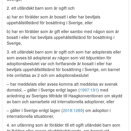
2. ett utländskt barn som är ogift och
a) har en förälder som är bosatt i eller har beviljats
uppehållstillstånd för bosättning i Sverige, eller
b) har en förälder som är gift eller sambo med någon som är
bosatt i eller har beviljats uppehållstillstånd för bosättning i
Sverige,
3. ett utländskt barn som är ogift och som har adopterats eller
som avses bli adopterat av någon som vid tidpunkten för
adoptionsbeslutet var och fortfarande är bosatt i eller har
beviljats uppehållstillstånd för bosättning i Sverige, om barnet
inte omfattas av 2 och om adoptionsbeslutet
– har meddelats eller avses komma att meddelas av svensk
domstol, – gäller i Sverige enligt lagen (
1997:191
) med
anledning av Sveriges tillträde till Haagkonventionen om skydd
av barn och samarbete vid internationella adoptioner, eller
– gäller i Sverige enligt lagen (
2018:1289
) om adoption i
internationella situationer,
4. en utlänning som är förälder till ett ogift utländskt barn som
är flykting eller annan skyddsbehövande, om barnet vid