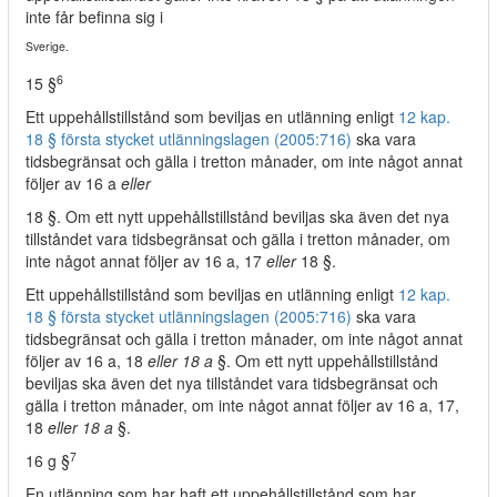
inte får befinna sig i
Sverige.
6
15 §
Ett uppehållstillstånd som beviljas en utlänning enligt
12 kap.
18 § första stycket utlänningslagen (2005:716)
ska vara
tidsbegränsat och gälla i tretton månader, om inte något annat
följer av 16 a
eller
18 §. Om ett nytt uppehållstillstånd beviljas ska även det nya
tillståndet vara tidsbegränsat och gälla i tretton månader, om
inte något annat följer av 16 a, 17
eller
18 §.
Ett uppehållstillstånd som beviljas en utlänning enligt
12 kap.
18 § första stycket utlänningslagen (2005:716)
ska vara
tidsbegränsat och gälla i tretton månader, om inte något annat
följer av 16 a, 18
eller 18 a
§. Om ett nytt uppehållstillstånd
beviljas ska även det nya tillståndet vara tidsbegränsat och
gälla i tretton månader, om inte något annat följer av 16 a, 17,
18
eller 18 a
§.
7
16 g §
En utlänning som har haft ett uppehållstillstånd som har