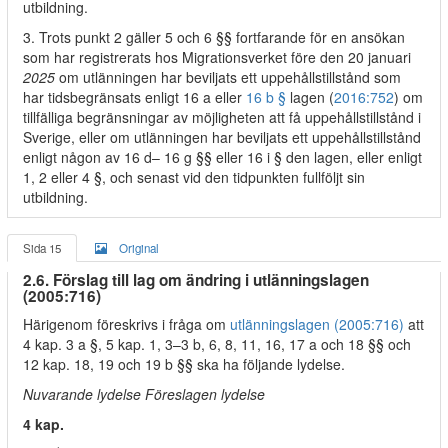
utbildning.
3. Trots punkt 2 gäller 5 och 6 §§ fortfarande för en ansökan
som har registrerats hos Migrationsverket före den 20 januari
2025
om utlänningen har beviljats ett uppehållstillstånd som
har tidsbegränsats enligt 16 a eller
16 b §
lagen (
2016:752
) om
tillfälliga begränsningar av möjligheten att få uppehållstillstånd i
Sverige, eller om utlänningen har beviljats ett uppehållstillstånd
enligt någon av 16 d– 16 g §§ eller 16 i § den lagen, eller enligt
1, 2 eller 4 §, och senast vid den tidpunkten fullföljt sin
utbildning.
Sida 15
Original
2.6. Förslag till lag om ändring i utlänningslagen
(2005:716)
Härigenom föreskrivs i fråga om
utlänningslagen (2005:716)
att
4 kap. 3 a §, 5 kap. 1, 3–3 b, 6, 8, 11, 16, 17 a och 18 §§ och
12 kap. 18, 19 och 19 b §§ ska ha följande lydelse.
Nuvarande lydelse Föreslagen lydelse
4 kap.