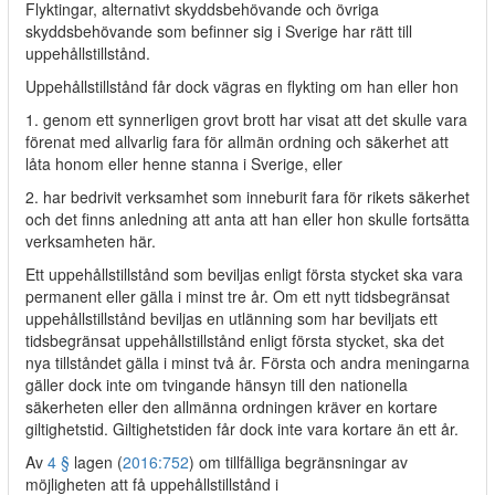
Flyktingar, alternativt skyddsbehövande och övriga
skyddsbehövande som befinner sig i Sverige har rätt till
uppehållstillstånd.
Uppehållstillstånd får dock vägras en flykting om han eller hon
1. genom ett synnerligen grovt brott har visat att det skulle vara
förenat med allvarlig fara för allmän ordning och säkerhet att
låta honom eller henne stanna i Sverige, eller
2. har bedrivit verksamhet som inneburit fara för rikets säkerhet
och det finns anledning att anta att han eller hon skulle fortsätta
verksamheten här.
Ett uppehållstillstånd som beviljas enligt första stycket ska vara
permanent eller gälla i minst tre år. Om ett nytt tidsbegränsat
uppehållstillstånd beviljas en utlänning som har beviljats ett
tidsbegränsat uppehållstillstånd enligt första stycket, ska det
nya tillståndet gälla i minst två år. Första och andra meningarna
gäller dock inte om tvingande hänsyn till den nationella
säkerheten eller den allmänna ordningen kräver en kortare
giltighetstid. Giltighetstiden får dock inte vara kortare än ett år.
Av
4 §
lagen (
2016:752
) om tillfälliga begränsningar av
möjligheten att få uppehållstillstånd i