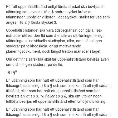
För att uppehållstillstånd enligt första stycket ska beviljas en
utlänning som avses i 16 a § andra stycket krävs att
utlänningen uppfyller villkoren i det stycket i stället för vad som
anges i 16 a § första stycket 3.
Uppehållstillståndet ska vara tidsbegränsat och gälla i sex
månader utöver den tid som återstår av utbildningen enligt
utlänningens individuella studieplan, eller, om utlänningen
studerar på folkhögskola, enligt motsvarande
planeringsdokument, dock längst tretton månader i taget.
Om det finns särskilda skäl får uppehållstillstånd beviljas även
om utlänningen studerar på deltid.
8
16 i §
En utlänning som har haft ett uppehållstillstånd som har
tidsbegränsats enligt 16 a § och som inte kan få ett nytt sådant
tillstånd, eller som har haft ett uppehållstillstånd som har
beviljats enligt
16 d, 16 f eller 16 g §,
ska om utbildningen
fullföljts beviljas ett uppehållstillstånd efter fullföljd utbildning.
En utlänning som har haft ett uppehållstillstånd som har
tidsbegränsats enligt 16 a § och som inte kan få ett nytt sådant