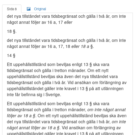
Sida 8
Original
det nya tillståndet vara tidsbegränsat och gälla i två år, om inte
något annat följer av 16 a, 17
eller
18 §.
det nya tillståndet vara tidsbegränsat och gälla i två år, om inte
något annat följer av 16 a, 17, 18
eller 18 a
§.
14 §
Ett uppehållstillstånd som beviljas enligt 13 § ska vara
tidsbegränsat och gälla i tretton månader. Om ett nytt
uppehållstillstånd beviljas ska även det nya tillståndet vara
tidsbegränsat och gälla i två år. Vid ansökan om förlängning av
uppehållstillståndet gäller inte kravet i 13 § på att utlänningen
inte får befinna sig i Sverige.
Ett uppehållstillstånd som beviljas enligt 13 § ska vara
tidsbegränsat och gälla i tretton månader,
om inte något annat
följer av 18 a §
. Om ett nytt uppehållstillstånd beviljas ska även
det nya tillståndet vara tidsbegränsat och gälla i två år,
om inte
något annat följer av 18 a §
. Vid ansökan om förlängning av
uppehållstillståndet gäller inte kravet i 13 § på att utlänningen