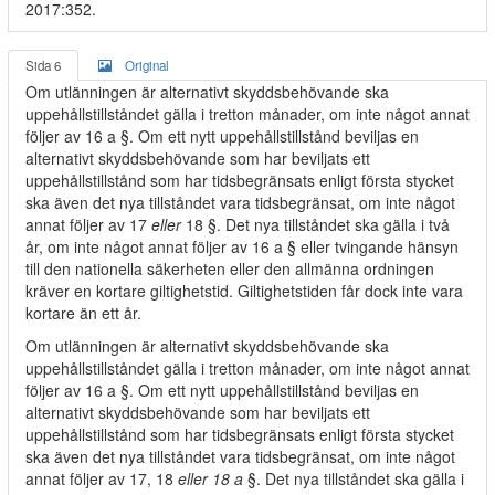
2017:352.
Sida 6
Original
Om utlänningen är alternativt skyddsbehövande ska
uppehållstillståndet gälla i tretton månader, om inte något annat
följer av 16 a §. Om ett nytt uppehållstillstånd beviljas en
alternativt skyddsbehövande som har beviljats ett
uppehållstillstånd som har tidsbegränsats enligt första stycket
ska även det nya tillståndet vara tidsbegränsat, om inte något
annat följer av 17
eller
18 §. Det nya tillståndet ska gälla i två
år, om inte något annat följer av 16 a § eller tvingande hänsyn
till den nationella säkerheten eller den allmänna ordningen
kräver en kortare giltighetstid. Giltighetstiden får dock inte vara
kortare än ett år.
Om utlänningen är alternativt skyddsbehövande ska
uppehållstillståndet gälla i tretton månader, om inte något annat
följer av 16 a §. Om ett nytt uppehållstillstånd beviljas en
alternativt skyddsbehövande som har beviljats ett
uppehållstillstånd som har tidsbegränsats enligt första stycket
ska även det nya tillståndet vara tidsbegränsat, om inte något
annat följer av 17, 18
eller 18 a
§. Det nya tillståndet ska gälla i