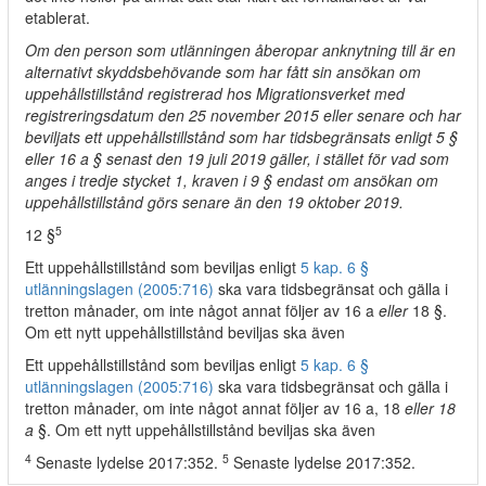
etablerat.
Om den person som utlänningen åberopar anknytning till är en
alternativt skyddsbehövande som har fått sin ansökan om
uppehållstillstånd registrerad hos Migrationsverket med
registreringsdatum den 25 november 2015 eller senare och har
beviljats ett uppehållstillstånd som har tidsbegränsats enligt 5 §
eller 16 a § senast den 19 juli 2019 gäller, i stället för vad som
anges i tredje stycket 1, kraven i 9 § endast om ansökan om
uppehållstillstånd görs senare än den 19 oktober 2019.
5
12 §
Ett uppehållstillstånd som beviljas enligt
5 kap. 6 §
utlänningslagen (2005:716)
ska vara tidsbegränsat och gälla i
tretton månader, om inte något annat följer av 16 a
eller
18 §.
Om ett nytt uppehållstillstånd beviljas ska även
Ett uppehållstillstånd som beviljas enligt
5 kap. 6 §
utlänningslagen (2005:716)
ska vara tidsbegränsat och gälla i
tretton månader, om inte något annat följer av 16 a, 18
eller 18
a
§. Om ett nytt uppehållstillstånd beviljas ska även
4
5
Senaste lydelse 2017:352.
Senaste lydelse 2017:352.