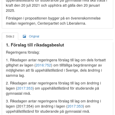
uppehållstillstånd för studerande på gymnasial nivå ska träda i
kraft den 20 juli 2021 och upphöra att gälla den 20 januari
2025.
Förslagen i propositionen bygger på en överenskommelse
mellan regeringen, Centerpartiet och Liberalerna.
Sida 2
Original
1. Förslag till riksdagsbeslut
Regeringens förslag:
1. Riksdagen antar regeringens förslag till lag om dels fortsatt
giltighet av lagen (
2016:752
) om tillfälliga begränsningar av
möjligheten att få uppehållstillstånd i Sverige, dels ändring i
samma lag.
2. Riksdagen antar regeringens förslag till lag om ändring i
lagen (
2017:353
) om uppehållstillstånd för studerande på
gymnasial nivå.
3. Riksdagen antar regeringens förslag till lag om ändring i
lagen (
2017:354
) om ändring i lagen (
2017:353
) om
uppehållstillstånd för studerande på gymnasial nivå.