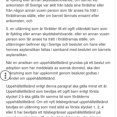
ankomsten till Sverige var skilt från båda sina föräldrar eller
från någon annan vuxen person som får anses ha trätt i
föräldrarnas ställe, eller om barnet lämnats ensamt efter
ankomsten, och
5. en utlänning som är förälder till ett ogift utländskt barn som
är flykting eller annan skyddsbehövande, eller en annan vuxen
person som får anses ha trätt i föräldrarnas ställe, om
utlänningen befinner sig i Sverige och beslutet om hans eller
hennes asylansökan fattas i samband med beslutet om barnets
asylansökan.
När en ansökan om uppehållstillstånd grundas på ett beslut om
adoption som har meddelats av svensk domstol, ska den
anknytning som har uppkommit genom beslutet godtas i
ärendet om uppehållstillstånd.
Uppehållstillstånd enligt denna paragraf ska gälla minst ett år.
Uppehållstillstånd som beviljas ett ogift barn enligt första
stycket 2 b ska gälla för samma tid som förälderns
uppehållstillstånd. Om ett nytt tidsbegränsat uppehållstillstånd
beviljas en utlänning som med stöd av första stycket 1, 2, 4
eller 5 har beviljats ett tidsbegränsat uppehållstillstånd på