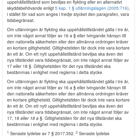
uppehållstillstånd som beviljas en flykting eller en alternativt
skyddsbehövande enligt
5 kap. 1 § utlänningslagen (2005:716)
,
i stället för vad som anges i tredje stycket den paragrafen, vara
tidsbegränsat.
Om utlänningen är flykting ska uppehållstillståndet gälla i tre år,
om inte något annat följer av 16 a § eller tvingande hänsyn till
den nationella säkerheten eller den allmänna ordningen kräver
en kortare giltighetstid. Giltighetstiden får dock inte vara kortare
än ett år. Om ett nytt uppehållstillstånd beviljas ska även det
nya tillståndet vara tidsbegränsat, om inte något annat följer av
17
eller
18 §. Giltighetstiden för det nya tillståndet ska
bestämmas i enlighet med reglerna i detta stycke.
Om utlänningen är flykting ska uppehållstillståndet gälla i tre år,
om inte något annat följer av 16 a § eller tvingande hänsyn till
den nationella säkerheten eller den allmänna ordningen kräver
en kortare giltighetstid. Giltighetstiden får dock inte vara kortare
än ett år. Om ett nytt uppehållstillstånd beviljas ska även det
nya tillståndet vara tidsbegränsat, om inte något annat följer av
17, 18
eller 18 a
§. Giltighetstiden för det nya tillståndet ska
bestämmas i enlighet med reglerna i detta stycke.
1
2
Senaste lydelse av 7 § 2017:352.
Senaste lydelse