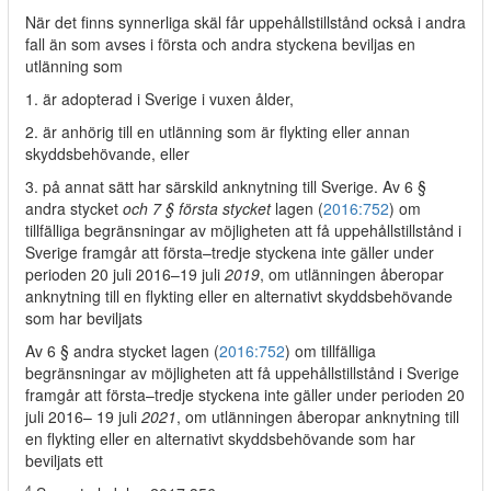
När det finns synnerliga skäl får uppehållstillstånd också i andra
fall än som avses i första och andra styckena beviljas en
utlänning som
1. är adopterad i Sverige i vuxen ålder,
2. är anhörig till en utlänning som är flykting eller annan
skyddsbehövande, eller
3. på annat sätt har särskild anknytning till Sverige. Av 6 §
andra stycket
och 7 § första stycket
lagen (
2016:752
) om
tillfälliga begränsningar av möjligheten att få uppehållstillstånd i
Sverige framgår att första–tredje styckena inte gäller under
perioden 20 juli 2016–19 juli
2019
, om utlänningen åberopar
anknytning till en flykting eller en alternativt skyddsbehövande
som har beviljats
Av 6 § andra stycket lagen (
2016:752
) om tillfälliga
begränsningar av möjligheten att få uppehållstillstånd i Sverige
framgår att första–tredje styckena inte gäller under perioden 20
juli 2016– 19 juli
2021
, om utlänningen åberopar anknytning till
en flykting eller en alternativt skyddsbehövande som har
beviljats ett
4