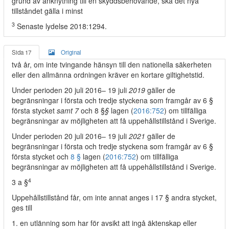
grund av anknytning till en skyddsbehövande, ska det nya
tillståndet gälla i minst
3
Senaste lydelse 2018:1294.
Sida 17
Original
två år, om inte tvingande hänsyn till den nationella säkerheten
eller den allmänna ordningen kräver en kortare giltighetstid.
Under perioden 20 juli 2016– 19 juli
2019
gäller de
begränsningar i första och tredje styckena som framgår av 6 §
första stycket
samt 7
och 8 §
§
lagen (
2016:752
) om tillfälliga
begränsningar av möjligheten att få uppehållstillstånd i Sverige.
Under perioden 20 juli 2016– 19 juli
2021
gäller de
begränsningar i första och tredje styckena som framgår av 6 §
första stycket och
8 §
lagen (
2016:752
) om tillfälliga
begränsningar av möjligheten att få uppehållstillstånd i Sverige.
4
3 a §
Uppehållstillstånd får, om inte annat anges i 17 § andra stycket,
ges till
1. en utlänning som har för avsikt att ingå äktenskap eller