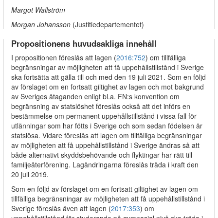
Margot Wallström
Morgan Johansson
(Justitiedepartementet)
Propositionens huvudsakliga innehåll
I propositionen föreslås att lagen (
2016:752
) om tillfälliga
begränsningar av möjligheten att få uppehållstillstånd i Sverige
ska fortsätta att gälla till och med den 19 juli 2021. Som en följd
av förslaget om en fortsatt giltighet av lagen och mot bakgrund
av Sveriges åtaganden enligt bl.a. FN:s konvention om
begränsning av statslöshet föreslås också att det införs en
bestämmelse om permanent uppehållstillstånd i vissa fall för
utlänningar som har fötts i Sverige och som sedan födelsen är
statslösa. Vidare föreslås att lagen om tillfälliga begränsningar
av möjligheten att få uppehållstillstånd i Sverige ändras så att
både alternativt skyddsbehövande och flyktingar har rätt till
familjeåterförening. Lagändringarna föreslås träda i kraft den
20 juli 2019.
Som en följd av förslaget om en fortsatt giltighet av lagen om
tillfälliga begränsningar av möjligheten att få uppehållstillstånd i
Sverige föreslås även att lagen (
2017:353
) om