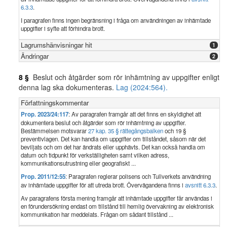
6.3.3
.
I paragrafen finns ingen begränsning i fråga om användningen av inhämtade
uppgifter i syfte att förhindra brott.
Lagrumshänvisningar hit
1
Ändringar
2
8 §
Beslut och åtgärder som rör inhämtning av uppgifter enligt
denna lag ska dokumenteras.
Lag (2024:564).
Författningskommentar
Prop. 2023/24:117
: Av paragrafen framgår att det finns en skyldighet att
dokumentera beslut och åtgärder som rör inhämtning av uppgifter.
Bestämmelsen motsvarar
27 kap. 35 § rättegångsbalken
och 19 §
preventivlagen. Det kan handla om uppgifter om tillståndet, såsom när det
beviljats och om det har ändrats eller upphävts. Det kan också handla om
datum och tidpunkt för verkställigheten samt vilken adress,
kommunikationsutrustning eller geografiskt ...
Prop. 2011/12:55
: Paragrafen reglerar polisens och Tullverkets användning
av inhämtade uppgifter för att utreda brott. Övervägandena finns i
avsnitt 6.3.3
.
Av paragrafens första mening framgår att inhämtade uppgifter får användas i
en förundersökning endast om tillstånd till hemlig övervakning av elektronisk
kommunikation har meddelats. Frågan om sådant tillstånd ...