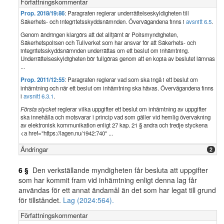
Författningskommentar
Prop. 2018/19:86
: Paragrafen reglerar underrättelseskyldigheten till
Säkerhets- och integritetsskyddsnämnden. Övervägandena finns i
avsnitt 6.5
.
Genom ändringen klargörs att det alltjämt är Polismyndigheten,
Säkerhetspolisen och Tullverket som har ansvar för att Säkerhets- och
integritetsskyddsnämnden underrättas om ett beslut om inhämtning.
Underrättelseskyldigheten bör fullgöras genom att en kopia av beslutet lämnas
...
Prop. 2011/12:55
: Paragrafen reglerar vad som ska ingå i ett beslut om
inhämtning och när ett beslut om inhämtning ska hävas. Övervägandena finns
i
avsnitt 6.3.1
.
Första stycket
reglerar vilka uppgifter ett beslut om inhämtning av uppgifter
ska innehålla och motsvarar i princip vad som gäller vid hemlig övervakning
av elektronisk kommunikation enligt 27 kap. 21 § andra och tredje styckena
<a href="https://lagen.nu/1942:740" ...
Ändringar
2
6 §
Den verkställande myndigheten får besluta att uppgifter
som har kommit fram vid inhämtning enligt denna lag får
användas för ett annat ändamål än det som har legat till grund
för tillståndet.
Lag (2024:564).
Författningskommentar