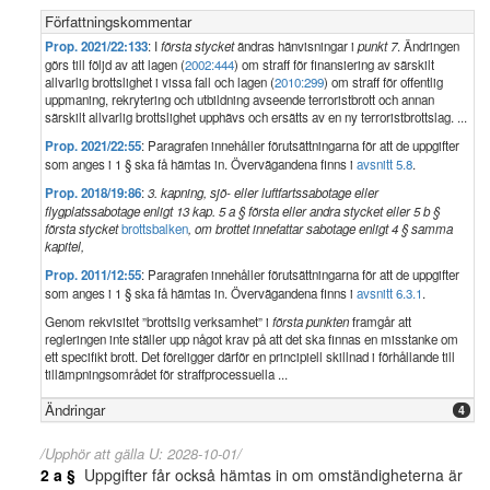
Författningskommentar
Prop. 2021/22:133
: I
första stycket
ändras hänvisningar i
punkt 7
. Ändringen
görs till följd av att lagen (
2002:444
) om straff för finansiering av särskilt
allvarlig brottslighet i vissa fall och lagen (
2010:299
) om straff för offentlig
uppmaning, rekrytering och utbildning avseende terroristbrott och annan
särskilt allvarlig brottslighet upphävs och ersätts av en ny terroristbrottslag. ...
Prop. 2021/22:55
: Paragrafen innehåller förutsättningarna för att de uppgifter
som anges i 1 § ska få hämtas in. Övervägandena finns i
avsnitt 5.8
.
Prop. 2018/19:86
:
3. kapning, sjö- eller luftfartssabotage eller
flygplatssabotage enligt 13 kap. 5 a § första eller andra stycket eller 5 b §
första stycket
brottsbalken
, om brottet innefattar sabotage enligt 4 § samma
kapitel,
Prop. 2011/12:55
: Paragrafen innehåller förutsättningarna för att de uppgifter
som anges i 1 § ska få hämtas in. Övervägandena finns i
avsnitt 6.3.1
.
Genom rekvisitet ”brottslig verksamhet” i
första punkten
framgår att
regleringen inte ställer upp något krav på att det ska finnas en misstanke om
ett specifikt brott. Det föreligger därför en principiell skillnad i förhållande till
tillämpningsområdet för straffprocessuella ...
Ändringar
4
/Upphör att gälla U: 2028-10-01/
2 a §
Uppgifter får också hämtas in om omständigheterna är