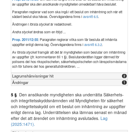
av uppgifter ska
den ansökande myndigheten omedelbart häva beslutet
.
Paragrafen reglerar vad som ska ingå i ett beslut om inhämtning och när ett
sådant beslut ska hävas. Övervägandena finns i
avsnitt 6.5
.
Ändringen i
första stycket
är redaktionell.
Andra stycket
ändras som en följd ...
Prop. 2011/12:55
: Paragrafen reglerar vilka som får besluta att inhämta
uppgifter enligt denna lag. Övervägandena finns i
avsnitt 6.3.2
.
Av
första stycket
framgår att det är myndigheten som beslutar om inhämtning
av uppgifter (jfr. kommentaren till 1 §). Beslutanderätten ligger därmed för
polisens del hos rikspolischefen, säkerhetspolischefen och länspolismästarna
och för tullens del hos generaltulldirektören. ...
Lagrumshänvisningar hit
2
Ändringar
1
5 §
Den ansökande myndigheten ska underrätta Säkerhets-
och integritetsskyddsnämnden vid Myndigheten för säkerhet
och integritetsskydd om ett beslut om inhämtning av uppgifter
enligt denna lag. Underrättelsen ska lämnas senast en månad
efter det att ärendet om inhämtning avslutades.
Lag
(2025:1471).