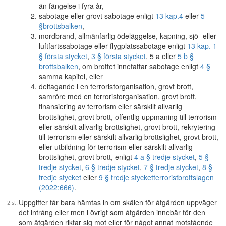
än fängelse i fyra år,
sabotage eller grovt sabotage enligt
13 kap.
4
eller
5
§
brottsbalken
,
mordbrand, allmänfarlig ödeläggelse, kapning, sjö- eller
luftfartssabotage eller flygplatssabotage enligt
13 kap. 1
§ första stycket
,
3 § första stycket
, 5 a eller
5 b §
brottsbalken
, om brottet innefattar sabotage enligt
4 §
samma kapitel, eller
deltagande i en terroristorganisation, grovt brott,
samröre med en terroristorganisation, grovt brott,
finansiering av terrorism eller särskilt allvarlig
brottslighet, grovt brott, offentlig uppmaning till terrorism
eller särskilt allvarlig brottslighet, grovt brott, rekrytering
till terrorism eller särskilt allvarlig brottslighet, grovt brott,
eller utbildning för terrorism eller särskilt allvarlig
brottslighet, grovt brott, enligt
4 a § tredje stycket
,
5 §
tredje stycket
,
6 § tredje stycket
,
7 § tredje stycket
,
8 §
tredje stycket
eller
9 § tredje stycket
terroristbrottslagen
(2022:666)
.
Uppgifter får bara hämtas in om skälen för åtgärden uppväger
det intrång eller men i övrigt som åtgärden innebär för den
som åtgärden riktar sig mot eller för något annat motstående