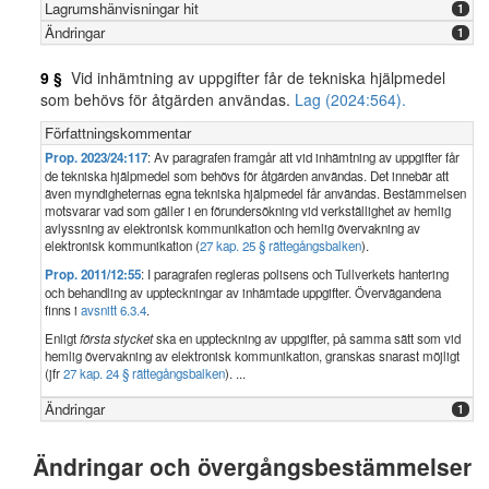
Lagrumshänvisningar hit
1
Ändringar
1
9 §
Vid inhämtning av uppgifter får de tekniska hjälpmedel
som behövs för åtgärden användas.
Lag (2024:564).
Författningskommentar
Prop. 2023/24:117
: Av paragrafen framgår att vid inhämtning av uppgifter får
de tekniska hjälpmedel som behövs för åtgärden användas. Det innebär att
även myndigheternas egna tekniska hjälpmedel får användas. Bestämmelsen
motsvarar vad som gäller i en förundersökning vid verkställighet av hemlig
avlyssning av elektronisk kommunikation och hemlig övervakning av
elektronisk kommunikation (
27 kap. 25 § rättegångsbalken
).
Prop. 2011/12:55
: I paragrafen regleras polisens och Tullverkets hantering
och behandling av uppteckningar av inhämtade uppgifter. Övervägandena
finns i
avsnitt 6.3.4
.
Enligt
första stycket
ska en uppteckning av uppgifter, på samma sätt som vid
hemlig övervakning av elektronisk kommunikation, granskas snarast möjligt
(jfr
27 kap. 24 § rättegångsbalken
). ...
Ändringar
1
Ändringar och övergångsbestämmelser