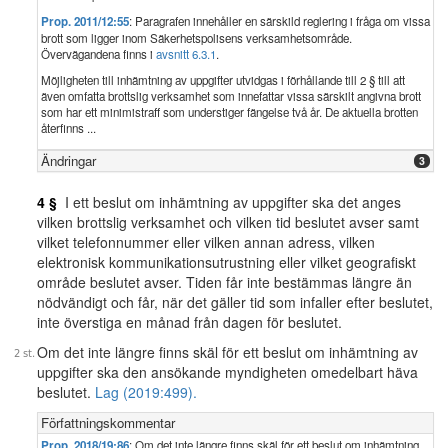
Prop. 2011/12:55
: Paragrafen innehåller en särskild reglering i fråga om vissa
brott som ligger inom Säkerhetspolisens verksamhetsområde.
Övervägandena finns i
avsnitt 6.3.1
.
Möjligheten till inhämtning av uppgifter utvidgas i förhållande till 2 § till att
även omfatta brottslig verksamhet som innefattar vissa särskilt angivna brott
som har ett minimistraff som understiger fängelse två år. De aktuella brotten
återfinns ...
Ändringar
3
4 §
I ett beslut om inhämtning av uppgifter ska det anges
vilken brottslig verksamhet och vilken tid beslutet avser samt
vilket telefonnummer eller vilken annan adress, vilken
elektronisk kommunikationsutrustning eller vilket geografiskt
område beslutet avser. Tiden får inte bestämmas längre än
nödvändigt och får, när det gäller tid som infaller efter beslutet,
inte överstiga en månad från dagen för beslutet.
Om det inte längre finns skäl för ett beslut om inhämtning av
uppgifter ska den ansökande myndigheten omedelbart häva
beslutet.
Lag (2019:499).
Författningskommentar
Prop. 2018/19:86
: Om det inte längre finns skäl för ett beslut om inhämtning