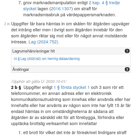
grov marknadsmanipulation enligt
2 kap. 4 § tredje
stycket
lagen (
2016:1307
) om straff för
marknadsmissbruk på värdepappersmarknaden.
Uppgifter får bara hämtas in om skälen för åtgärden uppväger
det intrång eller men i övrigt som åtgärden innebär för den
som åtgärden riktar sig mot eller för något annat motstående
intresse.
Lag (2024:752).
Lagrumshänvisningar hit
1
10 § Lag (2020:62) om hemlig dataavläsning
Ändringar
3
/Upphör att gälla U: 2030-10-01/
2 b §
Uppgifter enligt
1 § första stycket 1
och 3 som rör ett
telefonnummer, en annan adress eller en elektronisk
kommunikationsutrustning som innehas eller används eller har
innehafts eller har använts av någon som inte har fyllt 15 år får
endast hämtas in om omständigheterna är sådana att
åtgärden är av särskild vikt för att förebygga, förhindra eller
upptäcka brottslig verksamhet som innefattar
ett brott för vilket det inte är föreskrivet lindrigare straff