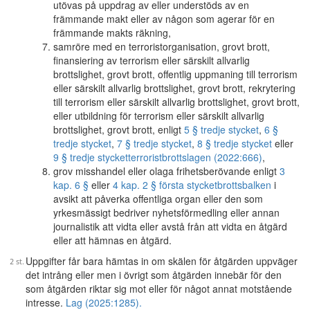
utövas på uppdrag av eller understöds av en
främmande makt eller av någon som agerar för en
främmande makts räkning,
samröre med en terroristorganisation, grovt brott,
finansiering av terrorism eller särskilt allvarlig
brottslighet, grovt brott, offentlig uppmaning till terrorism
eller särskilt allvarlig brottslighet, grovt brott, rekrytering
till terrorism eller särskilt allvarlig brottslighet, grovt brott,
eller utbildning för terrorism eller särskilt allvarlig
brottslighet, grovt brott, enligt
5 § tredje stycket
,
6 §
tredje stycket
,
7 § tredje stycket
,
8 § tredje stycket
eller
9 § tredje stycket
terroristbrottslagen (2022:666)
,
grov misshandel eller olaga frihetsberövande enligt
3
kap. 6 §
eller
4 kap. 2 § första stycket
brottsbalken
i
avsikt att påverka offentliga organ eller den som
yrkesmässigt bedriver nyhetsförmedling eller annan
journalistik att vidta eller avstå från att vidta en åtgärd
eller att hämnas en åtgärd.
Uppgifter får bara hämtas in om skälen för åtgärden uppväger
det intrång eller men i övrigt som åtgärden innebär för den
som åtgärden riktar sig mot eller för något annat motstående
intresse.
Lag (2025:1285).