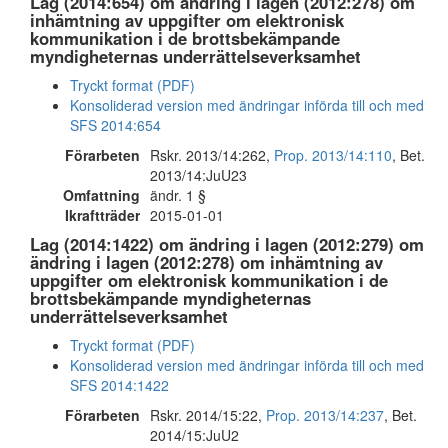
Lag (2014:654) om ändring i lagen (2012:278) om
inhämtning av uppgifter om elektronisk
kommunikation i de brottsbekämpande
myndigheternas underrättelseverksamhet
Tryckt format (PDF)
Konsoliderad version med ändringar införda till och med
SFS 2014:654
Förarbeten
Rskr. 2013/14:262,
Prop. 2013/14:110
, Bet.
2013/14:JuU23
Omfattning
ändr. 1 §
Ikraftträder
2015-01-01
Lag (2014:1422) om ändring i lagen (2012:279) om
ändring i lagen (2012:278) om inhämtning av
uppgifter om elektronisk kommunikation i de
brottsbekämpande myndigheternas
underrättelseverksamhet
Tryckt format (PDF)
Konsoliderad version med ändringar införda till och med
SFS 2014:1422
Förarbeten
Rskr. 2014/15:22,
Prop. 2013/14:237
, Bet.
2014/15:JuU2