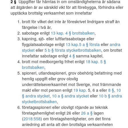
2 §
Uppgifter får hämtas in om omständigheterna är sådana
att åtgärden är av särskild vikt för att förebygga, förhindra eller
upptäcka brottslig verksamhet som innefattar
brott för vilket det inte är föreskrivet lindrigare straff än
fängelse i två år,
sabotage enligt
13 kap. 4 § brottsbalken
,
kapning, sjö- eller luftfartssabotage eller
flygplatssabotage enligt
13 kap.
5 a § första
eller
andra
stycket
eller
5 b § första stycket
brottsbalken
, om brottet
innefattar sabotage enligt
4 §
samma kapitel,
brott mot medborgerlig frihet enligt
18 kap. 5 §
brottsbalken
,
spioneri, utlandsspioneri, grov obehörig befattning med
hemlig uppgift eller grov olovlig
underrättelseverksamhet mot Sverige, mot främmande
makt eller mot person enligt
19 kap.
5, 6 a eller
8 §
,
10
§ andra stycket
,
10 a § andra stycket
eller
10 b § andra
stycket
brottsbalken
,
företagsspioneri eller olovligt röjande av teknisk
företagshemlighet enligt 26 eller
26 a §
lagen
(
2018:558
) om företagshemligheter, om det finns
anledning att anta att den brottsliga verksamheten