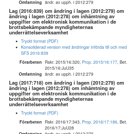
Omfattning
ändr. av upph. i 2012:279
Lag (2016:839) om ändring i lagen (2012:279) om
ändring i lagen (2012:278) om inhämtning av
uppgifter om elektronisk kommunikation i de
brottsbekämpande myndigheternas
underrättelseverksamhet
Tryckt format (PDF)
Konsoliderad version med ändringar införda till och med
SFS 2016:839
Förarbeten
Rskr. 2015/16:320,
Prop. 2015/16:177
, Bet.
2015/16:JuU35
Omfattning
ändr. av upph. i 2012:279
Lag (2017:718) om ändring i lagen (2012:279) om
ändring i lagen (2012:278) om inhämtning av
uppgifter om elektronisk kommunikation i de
brottsbekämpande myndigheternas
underrättelseverksamhet
Tryckt format (PDF)
Förarbeten
Rskr. 2016/17:343,
Prop. 2016/17:186
, Bet.
2016/17:JuU28
Omfattning
ändr. av upph. i 2012:279