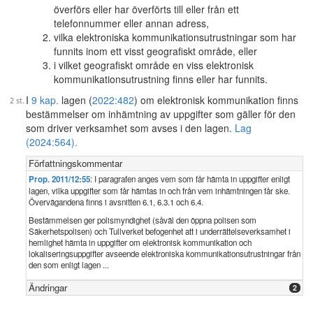
överförs eller har överförts till eller från ett
telefonnummer eller annan adress,
vilka elektroniska kommunikationsutrustningar som har
funnits inom ett visst geografiskt område, eller
i vilket geografiskt område en viss elektronisk
kommunikationsutrustning finns eller har funnits.
I
9 kap.
lagen (
2022:482
) om elektronisk kommunikation finns
bestämmelser om inhämtning av uppgifter som gäller för den
som driver verksamhet som avses i den lagen.
Lag
(2024:564).
Författningskommentar
Prop. 2011/12:55
: I paragrafen anges vem som får hämta in uppgifter enligt
lagen, vilka uppgifter som får hämtas in och från vem inhämtningen får ske.
Övervägandena finns i avsnitten 6.1, 6.3.1 och 6.4.
Bestämmelsen ger polismyndighet (såväl den öppna polisen som
Säkerhetspolisen) och Tullverket befogenhet att i underrättelseverksamhet i
hemlighet hämta in uppgifter om elektronisk kommunikation och
lokaliseringsuppgifter avseende elektroniska kommunikationsutrustningar från
den som enligt lagen ...
Ändringar
2