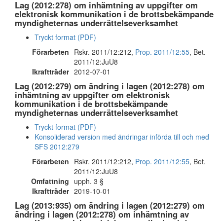
Lag (2012:278) om inhämtning av uppgifter om
elektronisk kommunikation i de brottsbekämpande
myndigheternas underrättelseverksamhet
Tryckt format (PDF)
Förarbeten
Rskr. 2011/12:212,
Prop. 2011/12:55
, Bet.
2011/12:JuU8
Ikraftträder
2012-07-01
Lag (2012:279) om ändring i lagen (2012:278) om
inhämtning av uppgifter om elektronisk
kommunikation i de brottsbekämpande
myndigheternas underrättelseverksamhet
Tryckt format (PDF)
Konsoliderad version med ändringar införda till och med
SFS 2012:279
Förarbeten
Rskr. 2011/12:212,
Prop. 2011/12:55
, Bet.
2011/12:JuU8
Omfattning
upph. 3 §
Ikraftträder
2019-10-01
Lag (2013:935) om ändring i lagen (2012:279) om
ändring i lagen (2012:278) om inhämtning av