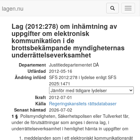
lagen.nu
Toggl
naviga
Lag (2012:278) om inhämtning av
uppgifter om elektronisk
kommunikation i de
brottsbekämpande myndigheternas
underrättelseverksamhet
Departement
Justitiedepartementet DÅ
Utfärdad
2012-05-16
Ändring införd
SFS 2012:278 i lydelse enligt SFS
2025:1471
Ikraft
2012-07-01
Källa
Regeringskansliets rättsdatabaser
Senast hämtad
2026-07-02
1 §
Polismyndigheten, Säkerhetspolisen eller Tullverket får,
under de förutsättningar som anges i denna lag, i
underrättelseverksamhet i hemlighet hämta in uppgifter om
meddelanden som i ett elektroniskt kommunikationsnät