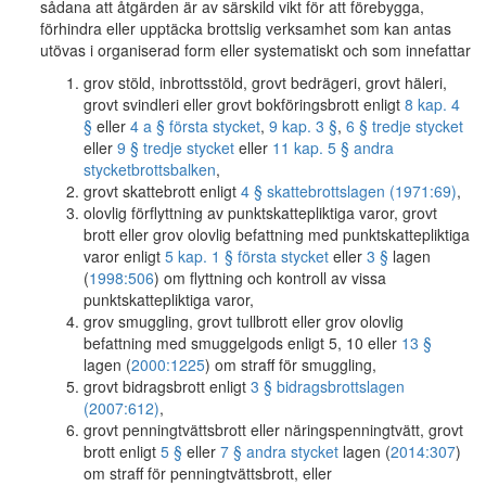
sådana att åtgärden är av särskild vikt för att förebygga,
förhindra eller upptäcka brottslig verksamhet som kan antas
utövas i organiserad form eller systematiskt och som innefattar
grov stöld, inbrottsstöld, grovt bedrägeri, grovt häleri,
grovt svindleri eller grovt bokföringsbrott enligt
8 kap. 4
§
eller
4 a § första stycket
,
9 kap. 3 §
,
6 § tredje stycket
eller
9 § tredje stycket
eller
11 kap. 5 § andra
stycket
brottsbalken
,
grovt skattebrott enligt
4 § skattebrottslagen (1971:69)
,
olovlig förflyttning av punktskattepliktiga varor, grovt
brott eller grov olovlig befattning med punktskattepliktiga
varor enligt
5 kap. 1 § första stycket
eller
3 §
lagen
(
1998:506
) om flyttning och kontroll av vissa
punktskattepliktiga varor,
grov smuggling, grovt tullbrott eller grov olovlig
befattning med smuggelgods enligt 5, 10 eller
13 §
lagen (
2000:1225
) om straff för smuggling,
grovt bidragsbrott enligt
3 § bidragsbrottslagen
(2007:612)
,
grovt penningtvättsbrott eller näringspenningtvätt, grovt
brott enligt
5 §
eller
7 § andra stycket
lagen (
2014:307
)
om straff för penningtvättsbrott, eller