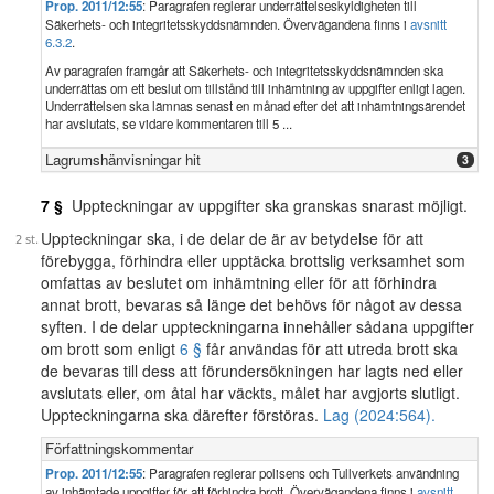
Prop. 2011/12:55
: Paragrafen reglerar underrättelseskyldigheten till
Säkerhets- och integritetsskyddsnämnden. Övervägandena finns i
avsnitt
6.3.2
.
Av paragrafen framgår att Säkerhets- och integritetsskyddsnämnden ska
underrättas om ett beslut om tillstånd till inhämtning av uppgifter enligt lagen.
Underrättelsen ska lämnas senast en månad efter det att inhämtningsärendet
har avslutats, se vidare kommentaren till 5 ...
Lagrumshänvisningar hit
3
7 §
Uppteckningar av uppgifter ska granskas snarast möjligt.
Uppteckningar ska, i de delar de är av betydelse för att
förebygga, förhindra eller upptäcka brottslig verksamhet som
omfattas av beslutet om inhämtning eller för att förhindra
annat brott, bevaras så länge det behövs för något av dessa
syften. I de delar uppteckningarna innehåller sådana uppgifter
om brott som enligt
6 §
får användas för att utreda brott ska
de bevaras till dess att förundersökningen har lagts ned eller
avslutats eller, om åtal har väckts, målet har avgjorts slutligt.
Uppteckningarna ska därefter förstöras.
Lag (2024:564).
Författningskommentar
Prop. 2011/12:55
: Paragrafen reglerar polisens och Tullverkets användning
av inhämtade uppgifter för att förhindra brott. Övervägandena finns i
avsnitt