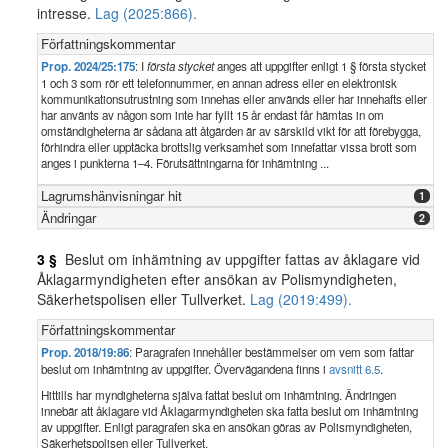
intresse.
Lag (2025:866).
Författningskommentar
Prop. 2024/25:175
: I
första stycket
anges att uppgifter enligt 1 § första stycket
1 och 3 som rör ett telefonnummer, en annan adress eller en elektronisk
kommunikationsutrustning som innehas eller används eller har innehafts eller
har använts av någon som inte har fyllt 15 år endast får hämtas in om
omständigheterna är sådana att åtgärden är av särskild vikt för att förebygga,
förhindra eller upptäcka brottslig verksamhet som innefattar vissa brott som
anges i punkterna 1–4. Förutsättningarna för inhämtning ...
Lagrumshänvisningar hit
1
Ändringar
2
3 §
Beslut om inhämtning av uppgifter fattas av åklagare vid
Åklagarmyndigheten efter ansökan av Polismyndigheten,
Säkerhetspolisen eller Tullverket.
Lag (2019:499).
Författningskommentar
Prop. 2018/19:86
: Paragrafen innehåller bestämmelser om vem som fattar
beslut om inhämtning av uppgifter. Övervägandena finns i
avsnitt 6.5
.
Hittills har myndigheterna själva fattat beslut om inhämtning. Ändringen
innebär att åklagare vid Åklagarmyndigheten ska fatta beslut om inhämtning
av uppgifter. Enligt paragrafen ska en ansökan göras av Polismyndigheten,
Säkerhetspolisen eller Tullverket.