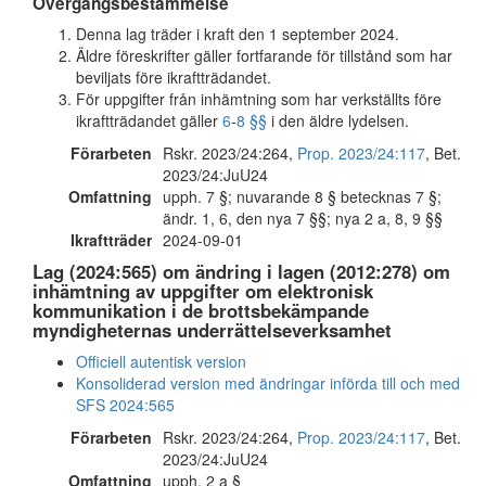
Övergångsbestämmelse
Denna lag träder i kraft den 1 september 2024.
Äldre föreskrifter gäller fortfarande för tillstånd som har
beviljats före ikraftträdandet.
För uppgifter från inhämtning som har verkställts före
ikraftträdandet gäller
6
-
8 §§
i den äldre lydelsen.
Förarbeten
Rskr. 2023/24:264,
Prop. 2023/24:117
, Bet.
2023/24:JuU24
Omfattning
upph. 7 §; nuvarande 8 § betecknas 7 §;
ändr. 1, 6, den nya 7 §§; nya 2 a, 8, 9 §§
Ikraftträder
2024-09-01
Lag (2024:565) om ändring i lagen (2012:278) om
inhämtning av uppgifter om elektronisk
kommunikation i de brottsbekämpande
myndigheternas underrättelseverksamhet
Officiell autentisk version
Konsoliderad version med ändringar införda till och med
SFS 2024:565
Förarbeten
Rskr. 2023/24:264,
Prop. 2023/24:117
, Bet.
2023/24:JuU24
Omfattning
upph. 2 a §