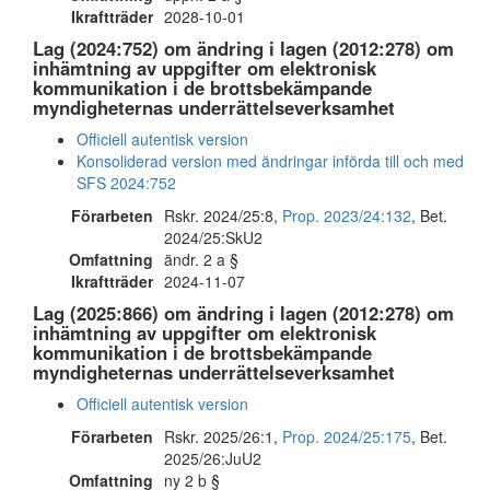
Ikraftträder
2028-10-01
Lag (2024:752) om ändring i lagen (2012:278) om
inhämtning av uppgifter om elektronisk
kommunikation i de brottsbekämpande
myndigheternas underrättelseverksamhet
Officiell autentisk version
Konsoliderad version med ändringar införda till och med
SFS 2024:752
Förarbeten
Rskr. 2024/25:8,
Prop. 2023/24:132
, Bet.
2024/25:SkU2
Omfattning
ändr. 2 a §
Ikraftträder
2024-11-07
Lag (2025:866) om ändring i lagen (2012:278) om
inhämtning av uppgifter om elektronisk
kommunikation i de brottsbekämpande
myndigheternas underrättelseverksamhet
Officiell autentisk version
Förarbeten
Rskr. 2025/26:1,
Prop. 2024/25:175
, Bet.
2025/26:JuU2
Omfattning
ny 2 b §