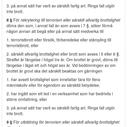
3. på annat sätt har varit av särskilt farlig art. Ringa fall utgör
inte brott.
8 §
För
rekrytering till terrorism eller särskilt allvarlig brottslighet
döms den som, i annat fall än som avses i 7 §, söker förmå
någon annan att begå eller på annat sätt medverka till
1. terroristbrott eller försök, förberedelse eller stämpling till
terroristbrott, eller
2. särskilt allvarlig brottslighet eller brott som avses i 5 eller 6 §.
Straffet är fängelse i högst tre år. Om brottet är grovt, döms till
fängelse i lägst ett och högst sex år. Vid bedömningen av om
brottet är grovt ska det särskilt beaktas om gärningen
1. har avsett brottslighet som innefattar fara för flera
människoliv eller för egendom av särskild betydelse,
2. har ingått som ett led i en verksamhet som har bedrivits i
större omfattning, eller
3. på annat sätt har varit av särskilt farlig art. Ringa fall utgör
inte brott.
9 §
För
utbildning för terrorism eller särskilt allvarlig brottslighet