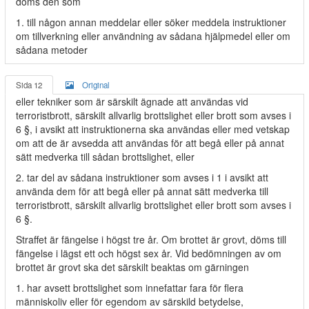
döms den som
1. till någon annan meddelar eller söker meddela instruktioner
om tillverkning eller användning av sådana hjälpmedel eller om
sådana metoder
Sida 12
Original
eller tekniker som är särskilt ägnade att användas vid
terroristbrott, särskilt allvarlig brottslighet eller brott som avses i
6 §, i avsikt att instruktionerna ska användas eller med vetskap
om att de är avsedda att användas för att begå eller på annat
sätt medverka till sådan brottslighet, eller
2. tar del av sådana instruktioner som avses i 1 i avsikt att
använda dem för att begå eller på annat sätt medverka till
terroristbrott, särskilt allvarlig brottslighet eller brott som avses i
6 §.
Straffet är fängelse i högst tre år. Om brottet är grovt, döms till
fängelse i lägst ett och högst sex år. Vid bedömningen av om
brottet är grovt ska det särskilt beaktas om gärningen
1. har avsett brottslighet som innefattar fara för flera
människoliv eller för egendom av särskild betydelse,