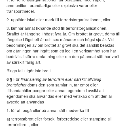
ammunition, brandfarliga eller explosiva varor eller
transportmedel,
2. upplåter lokal eller mark till terroristorganisationen, eller
3. lämnar annat liknande stöd till terroristorganisationen.
Straffet är fängelse i högst fyra år. Om brottet är grovt, döms till
fängelse i lägst ett år och sex månader och högst sju år. Vid
bedömningen av om brottet är grovt ska det särskilt beaktas
om gärningen har ingått som ett led i en verksamhet som har
bedrivits i större omfattning eller om den på annat sätt har varit
av särskilt farlig art.
Ringa fall utgör inte brott.
6 §
För
finansiering av terrorism eller särskilt allvarlig
brottslighet
döms den som samlar in, tar emot eller
tillhandahåller pengar eller annan egendom i avsikt att
egendomen ska användas eller med vetskap om att den är
avsedd att användas
1. för att begå eller på annat sätt medverka till
a) terroristbrott eller försök, förberedelse eller stämpling till
terroristbrott, eller