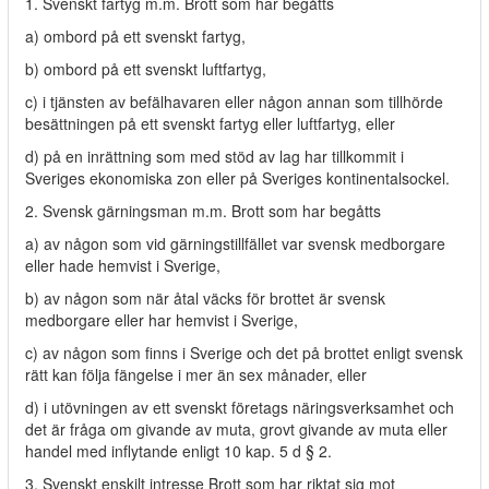
1. Svenskt fartyg m.m. Brott som har begåtts
a) ombord på ett svenskt fartyg,
b) ombord på ett svenskt luftfartyg,
c) i tjänsten av befälhavaren eller någon annan som tillhörde
besättningen på ett svenskt fartyg eller luftfartyg, eller
d) på en inrättning som med stöd av lag har tillkommit i
Sveriges ekonomiska zon eller på Sveriges kontinentalsockel.
2. Svensk gärningsman m.m. Brott som har begåtts
a) av någon som vid gärningstillfället var svensk medborgare
eller hade hemvist i Sverige,
b) av någon som när åtal väcks för brottet är svensk
medborgare eller har hemvist i Sverige,
c) av någon som finns i Sverige och det på brottet enligt svensk
rätt kan följa fängelse i mer än sex månader, eller
d) i utövningen av ett svenskt företags näringsverksamhet och
det är fråga om givande av muta, grovt givande av muta eller
handel med inflytande enligt 10 kap. 5 d § 2.
3. Svenskt enskilt intresse Brott som har riktat sig mot