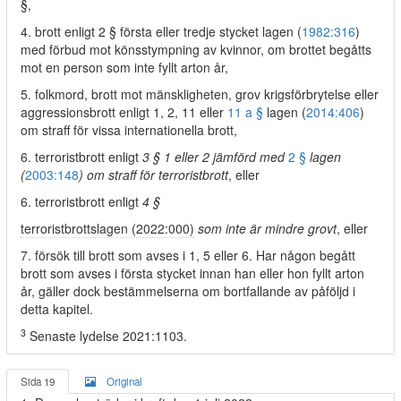
§,
4. brott enligt 2 § första eller tredje stycket lagen (
1982:316
)
med förbud mot könsstympning av kvinnor, om brottet begåtts
mot en person som inte fyllt arton år,
5. folkmord, brott mot mänskligheten, grov krigsförbrytelse eller
aggressionsbrott enligt 1, 2, 11 eller
11 a §
lagen (
2014:406
)
om straff för vissa internationella brott,
6. terroristbrott enligt
3 § 1 eller 2 jämförd med
2 §
lagen
(
2003:148
) om straff för terroristbrott
, eller
6. terroristbrott enligt
4 §
terroristbrottslagen (2022:000)
som inte är mindre grovt
, eller
7. försök till brott som avses i 1, 5 eller 6. Har någon begått
brott som avses i första stycket innan han eller hon fyllt arton
år, gäller dock bestämmelserna om bortfallande av påföljd i
detta kapitel.
3
Senaste lydelse 2021:1103.
Sida 19
Original