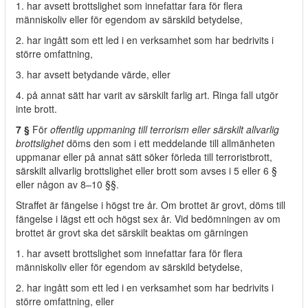
1. har avsett brottslighet som innefattar fara för flera
människoliv eller för egendom av särskild betydelse,
2. har ingått som ett led i en verksamhet som har bedrivits i
större omfattning,
3. har avsett betydande värde, eller
4. på annat sätt har varit av särskilt farlig art. Ringa fall utgör
inte brott.
7 §
För
offentlig uppmaning till terrorism eller särskilt allvarlig
brottslighet
döms den som i ett meddelande till allmänheten
uppmanar eller på annat sätt söker förleda till terroristbrott,
särskilt allvarlig brottslighet eller brott som avses i 5 eller 6 §
eller någon av 8–10 §§.
Straffet är fängelse i högst tre år. Om brottet är grovt, döms till
fängelse i lägst ett och högst sex år. Vid bedömningen av om
brottet är grovt ska det särskilt beaktas om gärningen
1. har avsett brottslighet som innefattar fara för flera
människoliv eller för egendom av särskild betydelse,
2. har ingått som ett led i en verksamhet som har bedrivits i
större omfattning, eller