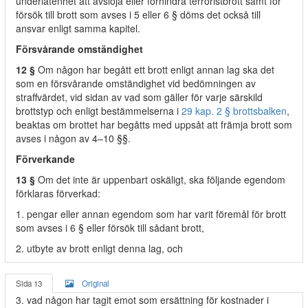
underlåtenhet att avslöja eller förhindra terroristbrott samt för
försök till brott som avses i 5 eller 6 § döms det också till
ansvar enligt samma kapitel.
Försvårande omständighet
12 §
Om någon har begått ett brott enligt annan lag ska det
som en försvårande omständighet vid bedömningen av
straffvärdet, vid sidan av vad som gäller för varje särskild
brottstyp och enligt bestämmelserna i
29 kap. 2 § brottsbalken
,
beaktas om brottet har begåtts med uppsåt att främja brott som
avses i någon av 4–10 §§.
Förverkande
13 §
Om det inte är uppenbart oskäligt, ska följande egendom
förklaras förverkad:
1. pengar eller annan egendom som har varit föremål för brott
som avses i 6 § eller försök till sådant brott,
2. utbyte av brott enligt denna lag, och
Sida 13
Original
3. vad någon har tagit emot som ersättning för kostnader i