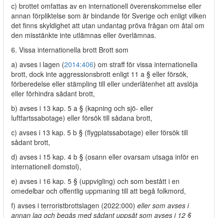
c) brottet omfattas av en internationell överenskommelse eller
annan förpliktelse som är bindande för Sverige och enligt vilken
det finns skyldighet att utan undantag pröva frågan om åtal om
den misstänkte inte utlämnas eller överlämnas.
6. Vissa internationella brott Brott som
a) avses i lagen (
2014:406
) om straff för vissa internationella
brott, dock inte aggressionsbrott enligt 11 a § eller försök,
förberedelse eller stämpling till eller underlåtenhet att avslöja
eller förhindra sådant brott,
b) avses i 13 kap. 5 a § (kapning och sjö- eller
luftfartssabotage) eller försök till sådana brott,
c) avses i 13 kap. 5 b § (flygplatssabotage) eller försök till
sådant brott,
d) avses i 15 kap. 4 b § (osann eller ovarsam utsaga inför en
internationell domstol),
e) avses i 16 kap. 5 § (uppvigling) och som bestått i en
omedelbar och offentlig uppmaning till att begå folkmord,
f) avses i
terroristbrottslagen (2022:000)
eller som avses i
annan lag och begås med sådant uppsåt som avses i 12 §