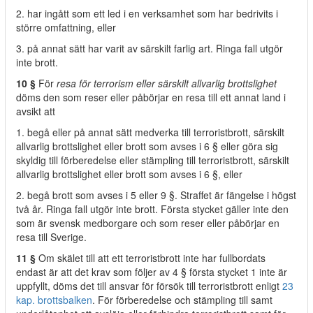
2. har ingått som ett led i en verksamhet som har bedrivits i
större omfattning, eller
3. på annat sätt har varit av särskilt farlig art. Ringa fall utgör
inte brott.
10 §
För
resa för terrorism eller särskilt allvarlig brottslighet
döms den som reser eller påbörjar en resa till ett annat land i
avsikt att
1. begå eller på annat sätt medverka till terroristbrott, särskilt
allvarlig brottslighet eller brott som avses i 6 § eller göra sig
skyldig till förberedelse eller stämpling till terroristbrott, särskilt
allvarlig brottslighet eller brott som avses i 6 §, eller
2. begå brott som avses i 5 eller 9 §. Straffet är fängelse i högst
två år. Ringa fall utgör inte brott. Första stycket gäller inte den
som är svensk medborgare och som reser eller påbörjar en
resa till Sverige.
11 §
Om skälet till att ett terroristbrott inte har fullbordats
endast är att det krav som följer av 4 § första stycket 1 inte är
uppfyllt, döms det till ansvar för försök till terroristbrott enligt
23
kap. brottsbalken
. För förberedelse och stämpling till samt