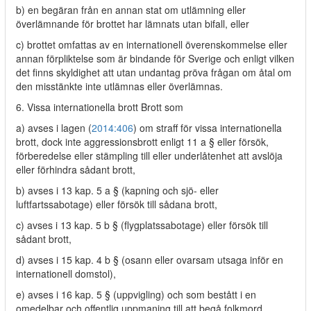
b) en begäran från en annan stat om utlämning eller
överlämnande för brottet har lämnats utan bifall, eller
c) brottet omfattas av en internationell överenskommelse eller
annan förpliktelse som är bindande för Sverige och enligt vilken
det finns skyldighet att utan undantag pröva frågan om åtal om
den misstänkte inte utlämnas eller överlämnas.
6. Vissa internationella brott Brott som
a) avses i lagen (
2014:406
) om straff för vissa internationella
brott, dock inte aggressionsbrott enligt 11 a § eller försök,
förberedelse eller stämpling till eller underlåtenhet att avslöja
eller förhindra sådant brott,
b) avses i 13 kap. 5 a § (kapning och sjö- eller
luftfartssabotage) eller försök till sådana brott,
c) avses i 13 kap. 5 b § (flygplatssabotage) eller försök till
sådant brott,
d) avses i 15 kap. 4 b § (osann eller ovarsam utsaga inför en
internationell domstol),
e) avses i 16 kap. 5 § (uppvigling) och som bestått i en
omedelbar och offentlig uppmaning till att begå folkmord,