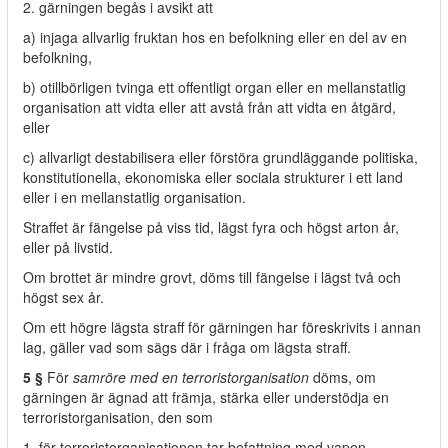
2. gärningen begås i avsikt att
a) injaga allvarlig fruktan hos en befolkning eller en del av en
befolkning,
b) otillbörligen tvinga ett offentligt organ eller en mellanstatlig
organisation att vidta eller att avstå från att vidta en åtgärd,
eller
c) allvarligt destabilisera eller förstöra grundläggande politiska,
konstitutionella, ekonomiska eller sociala strukturer i ett land
eller i en mellanstatlig organisation.
Straffet är fängelse på viss tid, lägst fyra och högst arton år,
eller på livstid.
Om brottet är mindre grovt, döms till fängelse i lägst två och
högst sex år.
Om ett högre lägsta straff för gärningen har föreskrivits i annan
lag, gäller vad som sägs där i fråga om lägsta straff.
5 §
För
samröre med en terroristorganisation
döms, om
gärningen är ägnad att främja, stärka eller understödja en
terroristorganisation, den som
1. för terroristorganisationen tar befattning med vapen,