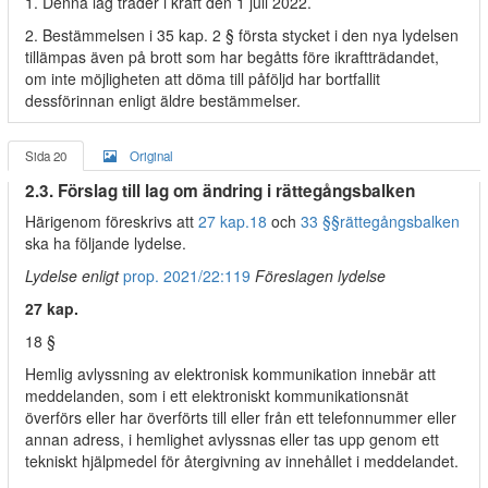
1. Denna lag träder i kraft den 1 juli 2022.
2. Bestämmelsen i 35 kap. 2 § första stycket i den nya lydelsen
tillämpas även på brott som har begåtts före ikraftträdandet,
om inte möjligheten att döma till påföljd har bortfallit
dessförinnan enligt äldre bestämmelser.
Sida 20
Original
2.3. Förslag till lag om ändring i rättegångsbalken
Härigenom föreskrivs att
27 kap.
18
och
33 §§
rättegångsbalken
ska ha följande lydelse.
Lydelse enligt
prop. 2021/22:119
Föreslagen lydelse
27 kap.
18 §
Hemlig avlyssning av elektronisk kommunikation innebär att
meddelanden, som i ett elektroniskt kommunikationsnät
överförs eller har överförts till eller från ett telefonnummer eller
annan adress, i hemlighet avlyssnas eller tas upp genom ett
tekniskt hjälpmedel för återgivning av innehållet i meddelandet.