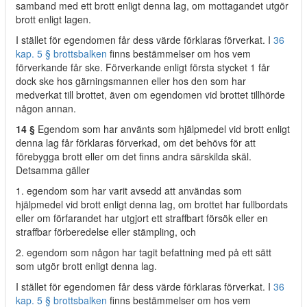
samband med ett brott enligt denna lag, om mottagandet utgör
brott enligt lagen.
I stället för egendomen får dess värde förklaras förverkat. I
36
kap. 5 § brottsbalken
finns bestämmelser om hos vem
förverkande får ske. Förverkande enligt första stycket 1 får
dock ske hos gärningsmannen eller hos den som har
medverkat till brottet, även om egendomen vid brottet tillhörde
någon annan.
14 §
Egendom som har använts som hjälpmedel vid brott enligt
denna lag får förklaras förverkad, om det behövs för att
förebygga brott eller om det finns andra särskilda skäl.
Detsamma gäller
1. egendom som har varit avsedd att användas som
hjälpmedel vid brott enligt denna lag, om brottet har fullbordats
eller om förfarandet har utgjort ett straffbart försök eller en
straffbar förberedelse eller stämpling, och
2. egendom som någon har tagit befattning med på ett sätt
som utgör brott enligt denna lag.
I stället för egendomen får dess värde förklaras förverkat. I
36
kap. 5 § brottsbalken
finns bestämmelser om hos vem