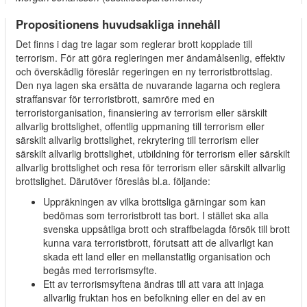
Propositionens huvudsakliga innehåll
Det finns i dag tre lagar som reglerar brott kopplade till
terrorism. För att göra regleringen mer ändamålsenlig, effektiv
och överskådlig föreslår regeringen en ny terroristbrottslag.
Den nya lagen ska ersätta de nuvarande lagarna och reglera
straffansvar för terroristbrott, samröre med en
terroristorganisation, finansiering av terrorism eller särskilt
allvarlig brottslighet, offentlig uppmaning till terrorism eller
särskilt allvarlig brottslighet, rekrytering till terrorism eller
särskilt allvarlig brottslighet, utbildning för terrorism eller särskilt
allvarlig brottslighet och resa för terrorism eller särskilt allvarlig
brottslighet. Därutöver föreslås bl.a. följande:
Uppräkningen av vilka brottsliga gärningar som kan
bedömas som terroristbrott tas bort. I stället ska alla
svenska uppsåtliga brott och straffbelagda försök till brott
kunna vara terroristbrott, förutsatt att de allvarligt kan
skada ett land eller en mellanstatlig organisation och
begås med terrorismsyfte.
Ett av terrorismsyftena ändras till att vara att injaga
allvarlig fruktan hos en befolkning eller en del av en