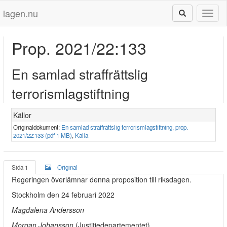
lagen.nu
Toggl
naviga
Prop. 2021/22:133
En samlad straffrättslig
terrorismlagstiftning
Källor
Originaldokument:
En samlad straffrättslig terrorismlagstiftning, prop.
2021/22:133 (pdf 1 MB)
,
Källa
Sida 1
Original
Regeringen överlämnar denna proposition till riksdagen.
Stockholm den 24 februari 2022
Magdalena Andersson
Morgan Johansson
(Justitiedepartementet)