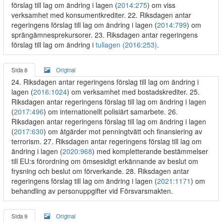
förslag till lag om ändring i lagen (
2014:275
) om viss
verksamhet med konsumentkrediter. 22. Riksdagen antar
regeringens förslag till lag om ändring i lagen (
2014:799
) om
sprängämnesprekursorer. 23. Riksdagen antar regeringens
förslag till lag om ändring i
tullagen (2016:253)
.
Sida 8
Original
24. Riksdagen antar regeringens förslag till lag om ändring i
lagen (
2016:1024
) om verksamhet med bostadskrediter. 25.
Riksdagen antar regeringens förslag till lag om ändring i lagen
(
2017:496
) om internationellt polisiärt samarbete. 26.
Riksdagen antar regeringens förslag till lag om ändring i lagen
(
2017:630
) om åtgärder mot penningtvätt och finansiering av
terrorism. 27. Riksdagen antar regeringens förslag till lag om
ändring i lagen (
2020:968
) med kompletterande bestämmelser
till EU:s förordning om ömsesidigt erkännande av beslut om
frysning och beslut om förverkande. 28. Riksdagen antar
regeringens förslag till lag om ändring i lagen (
2021:1171
) om
behandling av personuppgifter vid Försvarsmakten.
Sida 9
Original