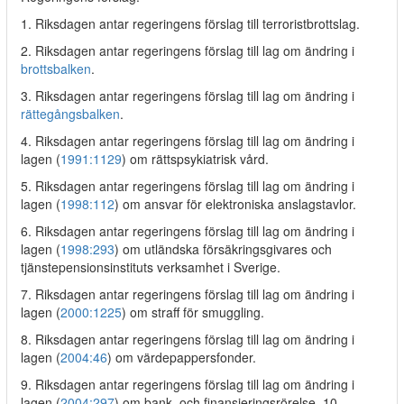
1. Riksdagen antar regeringens förslag till terroristbrottslag.
2. Riksdagen antar regeringens förslag till lag om ändring i
brottsbalken
.
3. Riksdagen antar regeringens förslag till lag om ändring i
rättegångsbalken
.
4. Riksdagen antar regeringens förslag till lag om ändring i
lagen (
1991:1129
) om rättspsykiatrisk vård.
5. Riksdagen antar regeringens förslag till lag om ändring i
lagen (
1998:112
) om ansvar för elektroniska anslagstavlor.
6. Riksdagen antar regeringens förslag till lag om ändring i
lagen (
1998:293
) om utländska försäkringsgivares och
tjänstepensionsinstituts verksamhet i Sverige.
7. Riksdagen antar regeringens förslag till lag om ändring i
lagen (
2000:1225
) om straff för smuggling.
8. Riksdagen antar regeringens förslag till lag om ändring i
lagen (
2004:46
) om värdepappersfonder.
9. Riksdagen antar regeringens förslag till lag om ändring i
lagen (
2004:297
) om bank- och finansieringsrörelse. 10.