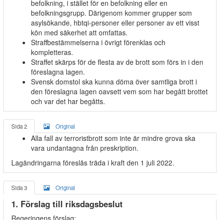
befolkning, i stället för en befolkning eller en
befolkningsgrupp. Därigenom kommer grupper som
asylsökande, hbtqi-personer eller personer av ett visst
kön med säkerhet att omfattas.
Straffbestämmelserna i övrigt förenklas och
kompletteras.
Straffet skärps för de flesta av de brott som förs in i den
föreslagna lagen.
Svensk domstol ska kunna döma över samtliga brott i
den föreslagna lagen oavsett vem som har begått brottet
och var det har begåtts.
Sida 2
Original
Alla fall av terroristbrott som inte är mindre grova ska
vara undantagna från preskription.
Lagändringarna föreslås träda i kraft den 1 juli 2022.
Sida 3
Original
1. Förslag till riksdagsbeslut
Regeringens förslag: