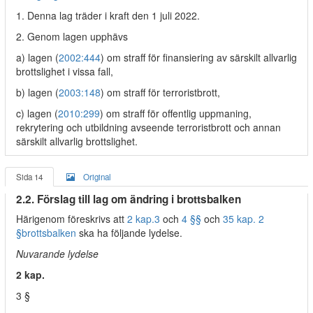
1. Denna lag träder i kraft den 1 juli 2022.
2. Genom lagen upphävs
a) lagen (
2002:444
) om straff för finansiering av särskilt allvarlig
brottslighet i vissa fall,
b) lagen (
2003:148
) om straff för terroristbrott,
c) lagen (
2010:299
) om straff för offentlig uppmaning,
rekrytering och utbildning avseende terroristbrott och annan
särskilt allvarlig brottslighet.
Sida 14
Original
2.2. Förslag till lag om ändring i brottsbalken
Härigenom föreskrivs att
2 kap.
3
och
4 §§
och
35 kap. 2
§
brottsbalken
ska ha följande lydelse.
Nuvarande lydelse
2 kap.
3 §