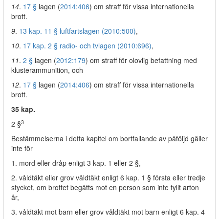
14
.
17 §
lagen (
2014:406
) om straff för vissa internationella
brott.
9
.
13 kap. 11 § luftfartslagen (2010:500)
,
10
.
17 kap. 2 § radio- och tvlagen (2010:696)
,
11
.
2 §
lagen (
2012:179
) om straff för olovlig befattning med
klusterammunition, och
12
.
17 §
lagen (
2014:406
) om straff för vissa internationella
brott.
35 kap.
3
2 §
Bestämmelserna i detta kapitel om bortfallande av påföljd gäller
inte för
1. mord eller dråp enligt 3 kap. 1 eller 2 §,
2. våldtäkt eller grov våldtäkt enligt 6 kap. 1 § första eller tredje
stycket, om brottet begåtts mot en person som inte fyllt arton
år,
3. våldtäkt mot barn eller grov våldtäkt mot barn enligt 6 kap. 4