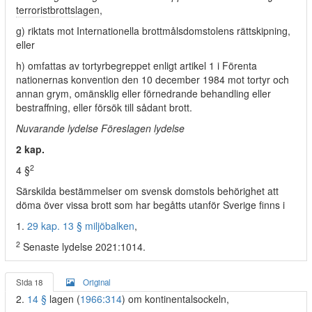
terroristbrottslagen
,
g) riktats mot Internationella brottmålsdomstolens rättskipning,
eller
h) omfattas av tortyrbegreppet enligt artikel 1 i Förenta
nationernas konvention den 10 december 1984 mot tortyr och
annan grym, omänsklig eller förnedrande behandling eller
bestraffning, eller försök till sådant brott.
Nuvarande lydelse Föreslagen lydelse
2 kap.
2
4 §
Särskilda bestämmelser om svensk domstols behörighet att
döma över vissa brott som har begåtts utanför Sverige finns i
1.
29 kap. 13 § miljöbalken
,
2
Senaste lydelse 2021:1014.
Sida 18
Original
2.
14 §
lagen (
1966:314
) om kontinentalsockeln,