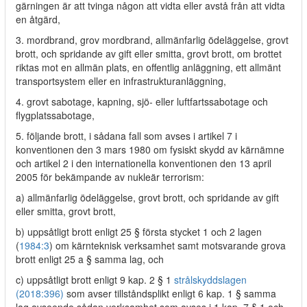
gärningen är att tvinga någon att vidta eller avstå från att vidta
en åtgärd,
3. mordbrand, grov mordbrand, allmänfarlig ödeläggelse, grovt
brott, och spridande av gift eller smitta, grovt brott, om brottet
riktas mot en allmän plats, en offentlig anläggning, ett allmänt
transportsystem eller en infrastrukturanläggning,
4. grovt sabotage, kapning, sjö- eller luftfartssabotage och
flygplatssabotage,
5. följande brott, i sådana fall som avses i artikel 7 i
konventionen den 3 mars 1980 om fysiskt skydd av kärnämne
och artikel 2 i den internationella konventionen den 13 april
2005 för bekämpande av nukleär terrorism:
a) allmänfarlig ödeläggelse, grovt brott, och spridande av gift
eller smitta, grovt brott,
b) uppsåtligt brott enligt 25 § första stycket 1 och 2 lagen
(
1984:3
) om kärnteknisk verksamhet samt motsvarande grova
brott enligt 25 a § samma lag, och
c) uppsåtligt brott enligt 9 kap. 2 § 1
strålskyddslagen
(2018:396)
som avser tillståndsplikt enligt 6 kap. 1 § samma