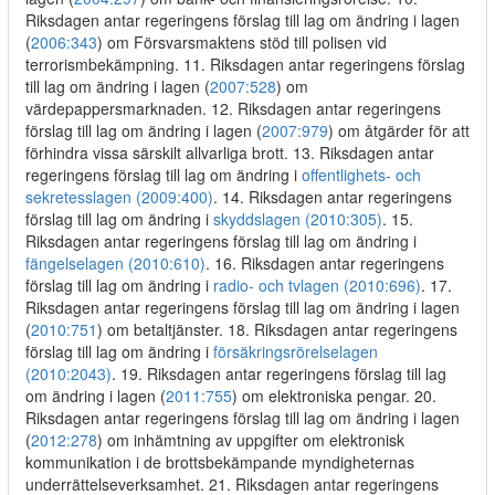
Riksdagen antar regeringens förslag till lag om ändring i lagen
(
2006:343
) om Försvarsmaktens stöd till polisen vid
terrorismbekämpning. 11. Riksdagen antar regeringens förslag
till lag om ändring i lagen (
2007:528
) om
värdepappersmarknaden. 12. Riksdagen antar regeringens
förslag till lag om ändring i lagen (
2007:979
) om åtgärder för att
förhindra vissa särskilt allvarliga brott. 13. Riksdagen antar
regeringens förslag till lag om ändring i
offentlighets- och
sekretesslagen (2009:400)
. 14. Riksdagen antar regeringens
förslag till lag om ändring i
skyddslagen (2010:305)
. 15.
Riksdagen antar regeringens förslag till lag om ändring i
fängelselagen (2010:610)
. 16. Riksdagen antar regeringens
förslag till lag om ändring i
radio- och tvlagen (2010:696)
. 17.
Riksdagen antar regeringens förslag till lag om ändring i lagen
(
2010:751
) om betaltjänster. 18. Riksdagen antar regeringens
förslag till lag om ändring i
försäkringsrörelselagen
(2010:2043)
. 19. Riksdagen antar regeringens förslag till lag
om ändring i lagen (
2011:755
) om elektroniska pengar. 20.
Riksdagen antar regeringens förslag till lag om ändring i lagen
(
2012:278
) om inhämtning av uppgifter om elektronisk
kommunikation i de brottsbekämpande myndigheternas
underrättelseverksamhet. 21. Riksdagen antar regeringens