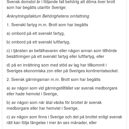
Svensk domstol är i följande fall behörig att döma över brott
som har begåtts utanför Sverige:
Anknytningsfaktum Behörighetens omfattning
1. Svenskt fartyg m.m. Brott som har begåtts
a) ombord på ett svenskt fartyg,
b) ombord på ett svenskt luftfartyg,
c) i tjänsten av befälhavaren eller någon annan som tillhörde
besättningen på ett svenskt fartyg eller luftfartyg, eller
d) på en inrättning som med stöd av lag har tillkommit i
Sveriges ekonomiska zon eller på Sveriges kontinentalsockel.
2. Svensk gärningsman m.m. Brott som har begåtts
a) av någon som vid gärningstillfället var svensk medborgare
eller hade hemvist i Sverige,
b) av någon som när åtal väcks för brottet är svensk
medborgare eller har hemvist i Sverige,
c) av någon som finns i Sverige och det på brottet enligt svensk
rätt kan följa fängelse i mer än sex månader, eller