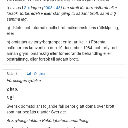
f) avses i
2 §
lagen (
2003:148
) om straff för terroristbrott eller
försök, förberedelse eller stämpling till sådant brott, samt 5 §
samma lag
,
g) riktats mot Internationella brottmålsdomstolens rättskipning,
eller
h) omfattas av tortyrbegreppet enligt artikel 1 i Förenta
nationernas konvention den 10 december 1984 mot tortyr och
annan grym, omänsklig eller förnedrande behandling eller
bestraffning, eller försök till sådant brott.
Sida 16
Original
Föreslagen lydelse
2 kap.
1
3 §
Svensk domstol är i följande fall behörig att döma över brott
som har begåtts utanför Sverige:
Anknytningsfaktum Behörighetens omfattning