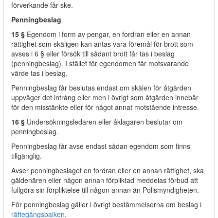
förverkande får ske.
Penningbeslag
15 §
Egendom i form av pengar, en fordran eller en annan
rättighet som skäligen kan antas vara föremål för brott som
avses i 6 § eller försök till sådant brott får tas i beslag
(penningbeslag). I stället för egendomen får motsvarande
värde tas i beslag.
Penningbeslag får beslutas endast om skälen för åtgärden
uppväger det intrång eller men i övrigt som åtgärden innebär
för den misstänkte eller för något annat motstående intresse.
16 §
Undersökningsledaren eller åklagaren beslutar om
penningbeslag.
Penningbeslag får avse endast sådan egendom som finns
tillgänglig.
Avser penningbeslaget en fordran eller en annan rättighet, ska
gäldenären eller någon annan förpliktad meddelas förbud att
fullgöra sin förpliktelse till någon annan än Polismyndigheten.
För penningbeslag gäller i övrigt bestämmelserna om beslag i
rättegångsbalken
.