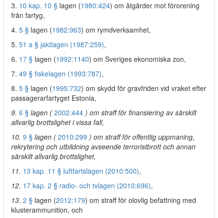
3.
10 kap. 10 §
lagen (
1980:424
) om åtgärder mot förorening
från fartyg,
4.
5 §
lagen (
1982:963
) om rymdverksamhet,
5.
51 a § jaktlagen (1987:259)
,
6.
17 §
lagen (
1992:1140
) om Sveriges ekonomiska zon,
7.
49 § fiskelagen (1993:787)
,
8.
5 §
lagen (
1995:732
) om skydd för gravfriden vid vraket efter
passagerarfartyget Estonia,
9.
6 §
lagen (
2002:444
) om straff för finansiering av särskilt
allvarlig brottslighet i vissa fall,
10.
9 §
lagen (
2010:299
) om straff för offentlig uppmaning,
rekrytering och utbildning avseende terroristbrott och annan
särskilt allvarlig brottslighet,
11
.
13 kap. 11 § luftfartslagen (2010:500)
,
12
.
17 kap. 2 § radio- och tvlagen (2010:696)
,
13
.
2 §
lagen (
2012:179
) om straff för olovlig befattning med
klusterammunition, och