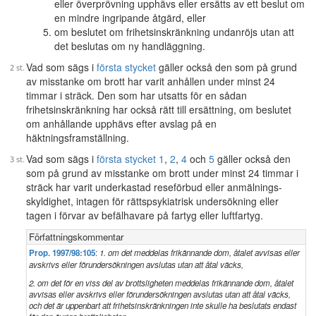
eller överprövning upphävs eller ersätts av ett beslut om
en mindre ingripande åtgärd, eller
om beslutet om frihetsinskränkning undanröjs utan att
det beslutas om ny handläggning.
Vad som sägs i
första stycket
gäller också den som på grund
av misstanke om brott har varit anhållen under minst 24
timmar i sträck. Den som har utsatts för en sådan
frihetsinskränkning har också rätt till ersättning, om beslutet
om anhållande upphävs efter avslag på en
häktningsframställning.
Vad som sägs i
första stycket 1
,
2
,
4
och
5
gäller också den
som på grund av misstanke om brott under minst 24 timmar i
sträck har varit underkastad reseförbud eller anmälnings-
skyldighet, intagen för rättspsykiatrisk undersökning eller
tagen i förvar av befälhavare på fartyg eller luftfartyg.
Författningskommentar
Prop. 1997/98:105
:
1. om det meddelas frikännande dom, åtalet avvisas eller
avskrivs eller förundersökningen avslutas utan att åtal väcks,
2. om det för en viss del av brottsligheten meddelas frikännande dom, åtalet
avvisas eller avskrivs eller förundersökningen avslutas utan att åtal väcks,
och det är uppenbart att frihetsinskränkningen inte skulle ha beslutats endast