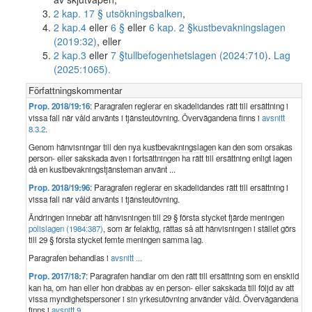
2 kap. 17 § utsökningsbalken
,
2 kap.
4
eller
6 §
eller
6 kap. 2 §
kustbevakningslagen
(2019:32)
, eller
2 kap.
3
eller
7 §
tullbefogenhetslagen (2024:710)
.
Lag
(2025:1065).
Författningskommentar
Prop. 2018/19:16
: Paragrafen reglerar en skadelidandes rätt till ersättning i
vissa fall när våld använts i tjänsteutövning. Övervägandena finns i
avsnitt
8.3.2
.
Genom hänvisningar till den nya
kustbevakningslagen
kan den som orsakas
person- eller sakskada även i fortsättningen ha rätt till ersättning enligt lagen
då en kustbevakningstjänsteman använt ...
Prop. 2018/19:96
: Paragrafen reglerar en skadelidandes rätt till ersättning i
vissa fall när våld använts i tjänsteutövning.
Ändringen innebär att hänvisningen till 29 § första stycket fjärde meningen
polislagen (1984:387)
, som är felaktig, rättas så att hänvisningen i stället görs
till 29 § första stycket femte meningen samma lag.
Paragrafen behandlas i
avsnitt ...
Prop. 2017/18:7
: Paragrafen handlar om den rätt till ersättning som en enskild
kan ha, om han eller hon drabbas av en person- eller sakskada till följd av att
vissa myndighetspersoner i sin yrkesutövning använder våld. Övervägandena
finns i
avsnitt 9
.