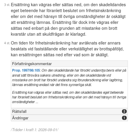
Ersättning kan vägras eller sättas ned, om den skadelidandes
eget beteende har föranlett beslutet om frihetsinskränkning
eller om det med hänsyn till övriga omständigheter är oskäligt
att ersättning lämnas. Ersättning får dock inte vägras eller
sättas ned enbart på den grunden att misstanke om brott
kvarstår utan att skuldfrågan är klarlagd.
Om tiden för frihetsinskränkning har avräknats eller annars
beaktats vid fastställande eller verkställighet av brottspåföljd,
kan ersättningen sättas ned efter vad som är skäligt.
Författningskommentar
Prop. 1997/98:105
:
Om den skadelidande har försökt undanröja bevis eller på
annat sätt försvåra sakens utredning, eller om den skadelidande vid
misstanke om brott har försökt undandra sig förundersökning eller lagföring,
lämnas ersättning endast när det finns synnerliga skäl.
Ersättning kan vägras eller sättas ned, om den skadelidandes eget beteende
har föranlett beslutet om frihetsinskräkning eller om det med hänsyn till övriga
omständigheter ...
Rättsfall
2
Ändringar
1
/Träder i kraft I: 2026-09-01/