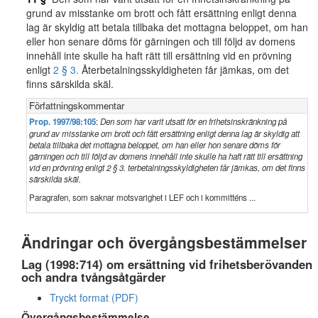
grund av misstanke om brott och fått ersättning enligt denna
lag är skyldig att betala tillbaka det mottagna beloppet, om han
eller hon senare döms för gärningen och till följd av domens
innehåll inte skulle ha haft rätt till ersättning vid en prövning
enligt
2 § 3.
Återbetalningsskyldigheten får jämkas, om det
finns särskilda skäl.
Författningskommentar
Prop. 1997/98:105
:
Den som har varit utsatt för en frihetsinskränkning på
grund av misstanke om brott och fått ersättning enligt denna lag är skyldig att
betala tillbaka det mottagna beloppet, om han eller hon senare döms för
gärningen och till följd av domens innehåll inte skulle ha haft rätt till ersättning
vid en prövning enligt 2 § 3. terbetalningsskyldigheten får jämkas, om det finns
särskilda skäl.
Paragrafen, som saknar motsvarighet i LEF och i kommitténs ...
Ändringar och övergångsbestämmelser
Lag (1998:714) om ersättning vid frihetsberövanden
och andra tvångsåtgärder
Tryckt format (PDF)
Övergångsbestämmelse