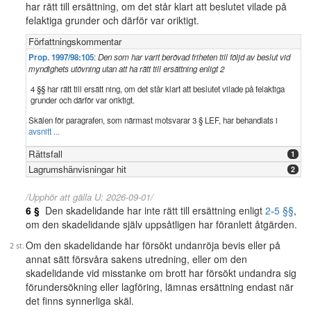
har rätt till ersättning, om det står klart att beslutet vilade på
felaktiga grunder och därför var oriktigt.
Författningskommentar
Prop. 1997/98:105
:
Den som har varit berövad friheten till följd av beslut vid
myndighets utövning utan att ha rätt till ersättning enligt 2
4 §§ har rätt till ersätt ning, om det står klart att beslutet vilade på felaktiga
grunder och därför var oriktigt.
Skälen för paragrafen, som närmast motsvarar 3 § LEF, har behandlats i
avsnitt ...
Rättsfall
1
Lagrumshänvisningar hit
2
/Upphör att gälla U: 2026-09-01/
6 §
Den skadelidande har inte rätt till ersättning enligt
2
-
5 §§
,
om den skadelidande själv uppsåtligen har föranlett åtgärden.
Om den skadelidande har försökt undanröja bevis eller på
annat sätt försvåra sakens utredning, eller om den
skadelidande vid misstanke om brott har försökt undandra sig
förundersökning eller lagföring, lämnas ersättning endast när
det finns synnerliga skäl.