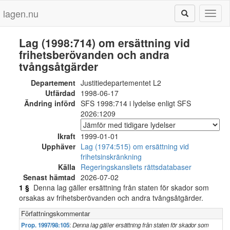
lagen.nu
Toggl
naviga
Lag (1998:714) om ersättning vid
frihetsberövanden och andra
tvångsåtgärder
Departement
Justitiedepartementet L2
Utfärdad
1998-06-17
Ändring införd
SFS 1998:714 i lydelse enligt SFS
2026:1209
Ikraft
1999-01-01
Upphäver
Lag (1974:515) om ersättning vid
frihetsinskränkning
Källa
Regeringskansliets rättsdatabaser
Senast hämtad
2026-07-02
1 §
Denna lag gäller ersättning från staten för skador som
orsakas av frihetsberövanden och andra tvångsåtgärder.
Författningskommentar
Prop. 1997/98:105
:
Denna lag gäller ersättning från staten för skador som