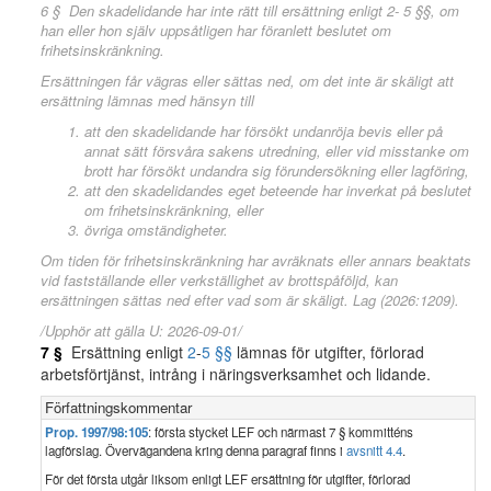
6 § Den skadelidande har inte rätt till ersättning enligt 2- 5 §§, om
han eller hon själv uppsåtligen har föranlett beslutet om
frihetsinskränkning.
Ersättningen får vägras eller sättas ned, om det inte är skäligt att
ersättning lämnas med hänsyn till
att den skadelidande har försökt undanröja bevis eller på
annat sätt försvåra sakens utredning, eller vid misstanke om
brott har försökt undandra sig förundersökning eller lagföring,
att den skadelidandes eget beteende har inverkat på beslutet
om frihetsinskränkning, eller
övriga omständigheter.
Om tiden för frihetsinskränkning har avräknats eller annars beaktats
vid fastställande eller verkställighet av brottspåföljd, kan
ersättningen sättas ned efter vad som är skäligt. Lag (2026:1209).
/Upphör att gälla U: 2026-09-01/
7 §
Ersättning enligt
2
-
5 §§
lämnas för utgifter, förlorad
arbetsförtjänst, intrång i näringsverksamhet och lidande.
Författningskommentar
Prop. 1997/98:105
: första stycket LEF och närmast 7 § kommitténs
lagförslag. Övervägandena kring denna paragraf finns i
avsnitt 4.4
.
För det första utgår liksom enligt LEF ersättning för utgifter, förlorad