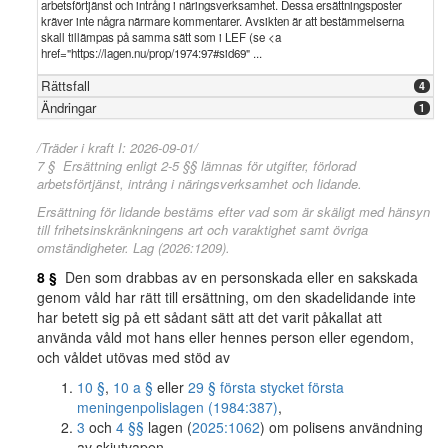
arbetsförtjänst och intrång i näringsverksamhet. Dessa ersättningsposter
kräver inte några närmare kommentarer. Avsikten är att bestämmelserna
skall tillämpas på samma sätt som i LEF (se <a
href="https://lagen.nu/prop/1974:97#sid69" ...
Rättsfall
4
Ändringar
1
/Träder i kraft I: 2026-09-01/
7 § Ersättning enligt 2-5 §§ lämnas för utgifter, förlorad
arbetsförtjänst, intrång i näringsverksamhet och lidande.
Ersättning för lidande bestäms efter vad som är skäligt med hänsyn
till frihetsinskränkningens art och varaktighet samt övriga
omständigheter. Lag (2026:1209).
8 §
Den som drabbas av en personskada eller en sakskada
genom våld har rätt till ersättning, om den skadelidande inte
har betett sig på ett sådant sätt att det varit påkallat att
använda våld mot hans eller hennes person eller egendom,
och våldet utövas med stöd av
10 §
,
10 a §
eller
29 § första stycket första
meningen
polislagen (1984:387)
,
3
och
4 §§
lagen (
2025:1062
) om polisens användning
av skjutvapen,