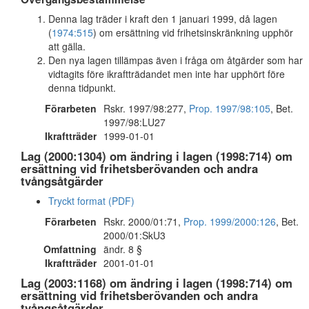
Denna lag träder i kraft den 1 januari 1999, då lagen
(
1974:515
) om ersättning vid frihetsinskränkning upphör
att gälla.
Den nya lagen tillämpas även i fråga om åtgärder som har
vidtagits före ikraftträdandet men inte har upphört före
denna tidpunkt.
Förarbeten
Rskr. 1997/98:277,
Prop. 1997/98:105
, Bet.
1997/98:LU27
Ikraftträder
1999-01-01
Lag (2000:1304) om ändring i lagen (1998:714) om
ersättning vid frihetsberövanden och andra
tvångsåtgärder
Tryckt format (PDF)
Förarbeten
Rskr. 2000/01:71,
Prop. 1999/2000:126
, Bet.
2000/01:SkU3
Omfattning
ändr. 8 §
Ikraftträder
2001-01-01
Lag (2003:1168) om ändring i lagen (1998:714) om
ersättning vid frihetsberövanden och andra
tvångsåtgärder