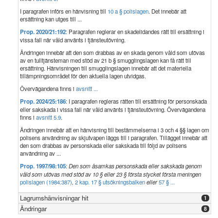
I paragrafen införs en hänvisning till
10 a § polislagen
. Det innebär att
ersättning kan utges till ...
Prop. 2020/21:192
: Paragrafen reglerar en skadelidandes rätt till ersättning i
vissa fall när våld använts i tjänsteutövning.
Ändringen innebär att den som drabbas av en skada genom våld som utövas
av en tulltjänsteman med stöd av 21 b § smugglingslagen kan få rätt till
ersättning. Hänvisningen till smugglingslagen innebär att det materiella
tillämpningsområdet för den aktuella lagen utvidgas.
Övervägandena finns i
avsnitt ...
Prop. 2024/25:186
: I paragrafen regleras rätten till ersättning för personskada
eller sakskada i vissa fall när våld använts i tjänsteutövning. Övervägandena
finns i
avsnitt 5.9
.
Ändringen innebär att en hänvisning till bestämmelserna i 3 och 4 §§ lagen om
polisens användning av skjutvapen läggs till i paragrafen. Tillägget innebär att
den som drabbas av personskada eller sakskada till följd av polisens
användning av ...
Prop. 1997/98:105
:
Den som åsamkas personskada eller sakskada genom
våld som utövas med stöd av 10 § eller 23 § första stycket första meningen
polislagen (1984:387)
,
2 kap. 17 § utsökningsbalken
eller
57 § ...
Lagrumshänvisningar hit
1
Ändringar
8