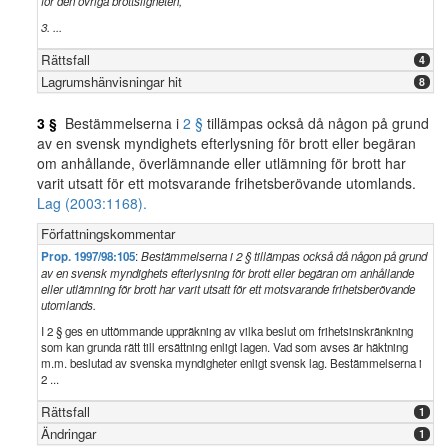
för den övriga brottsligheten,
3. ...
Rättsfall
4
Lagrumshänvisningar hit
8
3 §
Bestämmelserna i
2 §
tillämpas också då någon på grund
av en svensk myndighets efterlysning för brott eller begäran
om anhållande, överlämnande eller utlämning för brott har
varit utsatt för ett motsvarande frihetsberövande utomlands.
Lag (2003:1168).
Författningskommentar
Prop. 1997/98:105
:
Bestämmelserna i 2 § tillämpas också då någon på grund
av en svensk myndighets efterlysning för brott eller begäran om anhållande
eller utlämning för brott har varit utsatt för ett motsvarande frihetsberövande
utomlands.
I 2 § ges en uttömmande uppräkning av vilka beslut om frihetsinskränkning
som kan grunda rätt till ersättning enligt lagen. Vad som avses är häktning
m.m. beslutad av svenska myndigheter enligt svensk lag. Bestämmelserna i
2 ...
Rättsfall
1
Ändringar
1