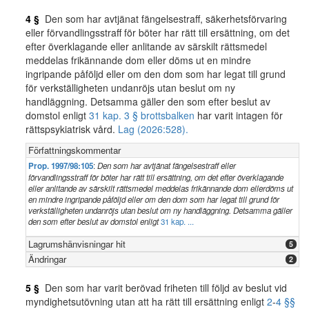
4 §
Den som har avtjänat fängelsestraff, säkerhetsförvaring
eller förvandlingsstraff för böter har rätt till ersättning, om det
efter överklagande eller anlitande av särskilt rättsmedel
meddelas frikännande dom eller döms ut en mindre
ingripande påföljd eller om den dom som har legat till grund
för verkställigheten undanröjs utan beslut om ny
handläggning. Detsamma gäller den som efter beslut av
domstol enligt
31 kap. 3 § brottsbalken
har varit intagen för
rättspsykiatrisk vård.
Lag (2026:528).
Författningskommentar
Prop. 1997/98:105
:
Den som har avtjänat fängelsestraff eller
förvandlingsstraff för böter har rätt till ersättning, om det efter överklagande
eller anlitande av särskilt rättsmedel meddelas frikännande dom ellerdöms ut
en mindre ingripande påföljd eller om den dom som har legat till grund för
verkställigheten undanröjs utan beslut om ny handläggning. Detsamma gäller
den som efter beslut av domstol enligt
31 kap. ...
Lagrumshänvisningar hit
5
Ändringar
2
5 §
Den som har varit berövad friheten till följd av beslut vid
myndighetsutövning utan att ha rätt till ersättning enligt
2
-
4 §§