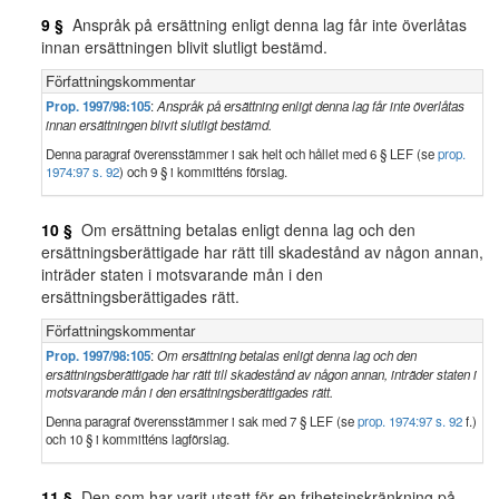
9 §
Anspråk på ersättning enligt denna lag får inte överlåtas
innan ersättningen blivit slutligt bestämd.
Författningskommentar
Prop. 1997/98:105
:
Anspråk på ersättning enligt denna lag får inte överlåtas
innan ersättningen blivit slutligt bestämd.
Denna paragraf överensstämmer i sak helt och hållet med 6 § LEF (se
prop.
1974:97 s. 92
) och 9 § i kommitténs förslag.
10 §
Om ersättning betalas enligt denna lag och den
ersättningsberättigade har rätt till skadestånd av någon annan,
inträder staten i motsvarande mån i den
ersättningsberättigades rätt.
Författningskommentar
Prop. 1997/98:105
:
Om ersättning betalas enligt denna lag och den
ersättningsberättigade har rätt till skadestånd av någon annan, inträder staten i
motsvarande mån i den ersättningsberättigades rätt.
Denna paragraf överensstämmer i sak med 7 § LEF (se
prop. 1974:97 s. 92
f.)
och 10 § i kommitténs lagförslag.
11 §
Den som har varit utsatt för en frihetsinskränkning på