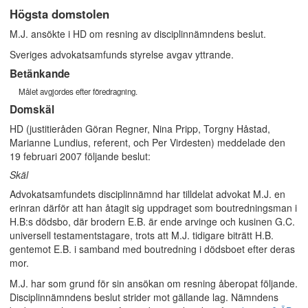
Högsta domstolen
M.J. ansökte i HD om resning av disciplinnämndens beslut.
Sveriges advokatsamfunds styrelse avgav yttrande.
Betänkande
Målet avgjordes efter föredragning.
Domskäl
HD (justitieråden Göran Regner, Nina Pripp, Torgny Håstad,
Marianne Lundius, referent, och Per Virdesten) meddelade den
19 februari 2007 följande beslut:
Skäl
Advokatsamfundets disciplinnämnd har tilldelat advokat M.J. en
erinran därför att han åtagit sig uppdraget som boutredningsman i
H.B:s dödsbo, där brodern E.B. är ende arvinge och kusinen G.C.
universell testamentstagare, trots att M.J. tidigare biträtt H.B.
gentemot E.B. i samband med boutredning i dödsboet efter deras
mor.
M.J. har som grund för sin ansökan om resning åberopat följande.
Disciplinnämndens beslut strider mot gällande lag. Nämndens