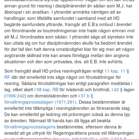
annan grund för resning i disciplinärendet än sådan som M.J. har
åberopat i sin ansökan. I yttrandet anmärks nämligen att av
handlingar, som tillställts samfundet i samband med att HD
begärde samfundets yttrande, framgår att E.B:s ombud i ärendet
om förordnande av boutredningsman inte hade någon erinran mot
att M.J. förordnades som sådan. I yttrandet sägs att styrelsen inte
kan uttala sig om hur disciplinnämnden skulle ha bedömt ärendet
för det fall den haft denna omständighet klar för sig men att någon
avgörande skillnad inte kan anses föreligga mellan den angivna
situationen och den som prövades, dvs. att E.B. inte avhörts.
Som framgått skall HD pröva resningsfrågan enligt
11 kap. 11 §
RF
där det emellertid inte sägs något om förutsättningar för
resning. Sådana förutsättningar kan enligt paragrafen meddelas i
lag, vilket skett i
58 kap. RB
för tvistemål och brottmål, i
42 §
lagen
(
1996:242
) om domstolsärenden och i
37 b §
förvaltningsprocesslagen (1971:291)
. Dessa bestämmelser är
emellertid inte tillämpliga i resningsärenden av förevarande slag.
De kan emellertid ge ledning vid prövningen också av denna typ
av ärenden. Närmast till hands kan då ligga att beakta
förvaltningsprocesslagens
bestämmelse, eftersom denna är
avsedd att ge uttryck för Regeringsrättens praxis vid tillämpningen