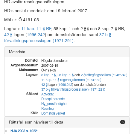
HD avslår resningsansökningen.
HD:s beslut meddelat: den 19 februari 2007.
Mål nr: Ö 4191-05.
Lagrum:
11 kap. 11 § RF
, 58 kap. 1 och 2 §§ och 8 kap. 7 § RB,
42 §
lagen (
1996:242
) om domstolsärenden samt
37 b §
förvaltningsprocesslagen (1971:291)
.
Metadata
Domstol
Högsta domstolen
Avgörandedatum
2007-02-19
Målnummer
Ö4191-05
Lagrum
8 kap. 7 §
,
58 kap. 1 §
och
2 §
rättegångsbalken (1942:740)
11 kap. 11 § regeringsformen (1974:152)
42 §
lagen (
1996:242
) om domstolsärenden
37 b § förvaltningsprocesslagen (1971:291)
Sökord
Advokat
Disciplinärende
Ny_omständighet
Resning
Källa
Domstolsverket
Rättsfall som hänvisar till detta
5
NJA 2008 s. 1022
: