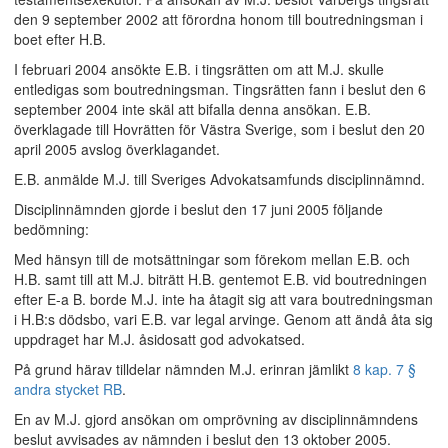
den 9 september 2002 att förordna honom till boutredningsman i
boet efter H.B.
I februari 2004 ansökte E.B. i tingsrätten om att M.J. skulle
entledigas som boutredningsman. Tingsrätten fann i beslut den 6
september 2004 inte skäl att bifalla denna ansökan. E.B.
överklagade till Hovrätten för Västra Sverige, som i beslut den 20
april 2005 avslog överklagandet.
E.B. anmälde M.J. till Sveriges Advokatsamfunds disciplinnämnd.
Disciplinnämnden gjorde i beslut den 17 juni 2005 följande
bedömning:
Med hänsyn till de motsättningar som förekom mellan E.B. och
H.B. samt till att M.J. biträtt H.B. gentemot E.B. vid boutredningen
efter E-a B. borde M.J. inte ha åtagit sig att vara boutredningsman
i H.B:s dödsbo, vari E.B. var legal arvinge. Genom att ändå åta sig
uppdraget har M.J. åsidosatt god advokatsed.
På grund härav tilldelar nämnden M.J. erinran jämlikt
8 kap. 7 §
andra stycket RB
.
En av M.J. gjord ansökan om omprövning av disciplinnämndens
beslut avvisades av nämnden i beslut den 13 oktober 2005.