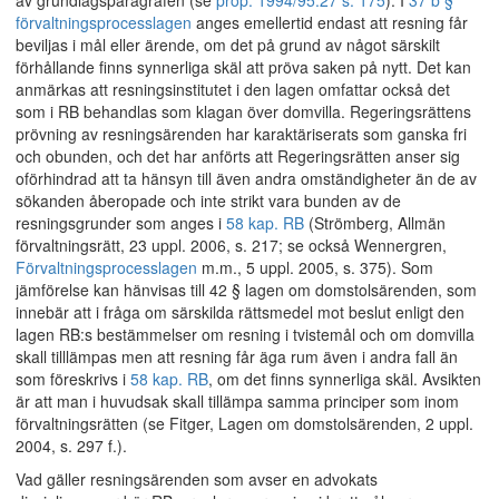
av grundlagsparagrafen (se
prop. 1994/95:27 s. 175
). I
37 b §
förvaltningsprocesslagen
anges emellertid endast att resning får
beviljas i mål eller ärende, om det på grund av något särskilt
förhållande finns synnerliga skäl att pröva saken på nytt. Det kan
anmärkas att resningsinstitutet i den lagen omfattar också det
som i RB behandlas som klagan över domvilla. Regeringsrättens
prövning av resningsärenden har karaktäriserats som ganska fri
och obunden, och det har anförts att Regeringsrätten anser sig
oförhindrad att ta hänsyn till även andra omständigheter än de av
sökanden åberopade och inte strikt vara bunden av de
resningsgrunder som anges i
58 kap. RB
(Strömberg, Allmän
förvaltningsrätt, 23 uppl. 2006, s. 217; se också Wennergren,
Förvaltningsprocesslagen
m.m., 5 uppl. 2005, s. 375). Som
jämförelse kan hänvisas till 42 § lagen om domstolsärenden, som
innebär att i fråga om särskilda rättsmedel mot beslut enligt den
lagen RB:s bestämmelser om resning i tvistemål och om domvilla
skall tilllämpas men att resning får äga rum även i andra fall än
som föreskrivs i
58 kap. RB
, om det finns synnerliga skäl. Avsikten
är att man i huvudsak skall tillämpa samma principer som inom
förvaltningsrätten (se Fitger, Lagen om domstolsärenden, 2 uppl.
2004, s. 297 f.).
Vad gäller resningsärenden som avser en advokats