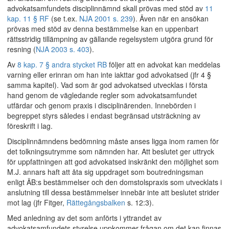
advokatsamfundets disciplinnämnd skall prövas med stöd av
11
kap. 11 § RF
(se t.ex.
NJA 2001 s. 239
). Även när en ansökan
prövas med stöd av denna bestämmelse kan en uppenbart
rättsstridig tillämpning av gällande regelsystem utgöra grund för
resning (
NJA 2003 s. 403
).
Av
8 kap. 7 § andra stycket RB
följer att en advokat kan meddelas
varning eller erinran om han inte iakttar god advokatsed (jfr 4 §
samma kapitel). Vad som är god advokatsed utvecklas i första
hand genom de vägledande regler som advokatsamfundet
utfärdar och genom praxis i disciplinärenden. Innebörden i
begreppet styrs således i endast begränsad utsträckning av
föreskrift i lag.
Disciplinnämndens bedömning måste anses ligga inom ramen för
det tolkningsutrymme som nämnden har. Att beslutet ger uttryck
för uppfattningen att god advokatsed inskränkt den möjlighet som
M.J. annars haft att åta sig uppdraget som boutredningsman
enligt ÄB:s bestämmelser och den domstolspraxis som utvecklats i
anslutning till dessa bestämmelser innebär inte att beslutet strider
mot lag (jfr Fitger,
Rättegångsbalken
s. 12:3).
Med anledning av det som anförts i yttrandet av
advokatsamfundets styrelse uppkommer frågan om det kan finnas