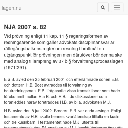
lagen.nu
Toggl
naviga
NJA 2007 s. 82
Vid prövning enligt 11 kap. 11 § regeringsformen av
resningsärende som gäller advokats disciplinansvar är
rättegångsbalkens regler om resning i brottmål en
utgångspunkt för prövningen men därutöver bör denna ske
med analog tillämpning av 37 b § förvaltningsprocesslagen
(1971:291).
E-a B. avled den 25 februari 2001 och efterlämnade sonen E.B.
och dottern H.B. Boet avträddes till förvaltning av
boutredningsman. E.B. ifrågasatte vissa transaktioner som hade
förekommit mellan E-a B. och H.B. I de diskussioner som
föranleddes härav företräddes H.B. av bl.a. advokaten M.J.
H.B. avled den 8 juni 2002. Brodern E.B. var enda arvinge. Enligt
testamente av H.B. skulle hennes kvarlåtenskap tillfalla en kusin
och tre kusinbarn. I testamentet hade M.J. utsetts till
testamentsexekutor. På ansökan av M.J. beslöt Varbergs tingsrätt