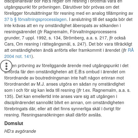
disciplinansvar bör RB:s regler om resning i brottmål vara en
utgångspunkt för prövningen. Därutöver bör prövas om det
föreligger förutsättningar för resning med en analog tillämpning av
37 b § förvaltningsprocesslagen
. I anslutning till det sagda bör det
inte krävas att en ny omständighet åberopats av sökanden i
resningsärendet (jfr Ragnemalm, Förvaltningsprocessens
grunder, 7 uppl. 1992, s. 134, Strömberg, a.a. s. 217, jfr också
Cars, Om resning i rättegångsmål, s. 247). Det bör vara tillräckligt
att omständigheten ändå anförts eller framkommit i ärendet (jfr
RÅ
2004 not. 141
).
Vid en prövning av föreliggande ärende med utgångspunkt i det
anförda får den omständigheten att E.B:s ombud i ärendet om
förordnande av boutredningsman inte haft någon erinran mot
förordnandet av M.J. anses utgöra en sådan ny omständighet
som i och för sig kan leda till resning (jfr t.ex. Ragnemalm, a.a. s.
135). Det kan emellertid inte anses vare sig att utgången i
disciplinärendet sannolikt blivit en annan, om omständigheten
förebringats där, eller att det finns synnerliga skäl i övrigt för
resning. Resningsansökningen skall därför avslås.
Domslut
HD:s avgörande