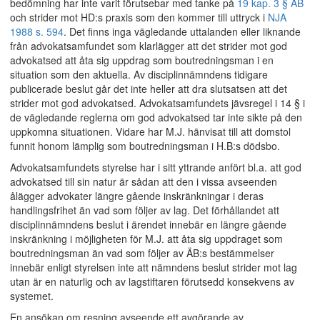
bedömning har inte varit förutsebar med tanke på
19 kap. 3 § ÄB
och strider mot HD:s praxis som den kommer till uttryck i
NJA
1988 s. 594
. Det finns inga vägledande uttalanden eller liknande
från advokatsamfundet som klarlägger att det strider mot god
advokatsed att åta sig uppdrag som boutredningsman i en
situation som den aktuella. Av disciplinnämndens tidigare
publicerade beslut går det inte heller att dra slutsatsen att det
strider mot god advokatsed. Advokatsamfundets jävsregel i 14 § i
de vägledande reglerna om god advokatsed tar inte sikte på den
uppkomna situationen. Vidare har M.J. hänvisat till att domstol
funnit honom lämplig som boutredningsman i H.B:s dödsbo.
Advokatsamfundets styrelse har i sitt yttrande anfört bl.a. att god
advokatsed till sin natur är sådan att den i vissa avseenden
ålägger advokater längre gående inskränkningar i deras
handlingsfrihet än vad som följer av lag. Det förhållandet att
disciplinnämndens beslut i ärendet innebär en längre gående
inskränkning i möjligheten för M.J. att åta sig uppdraget som
boutredningsman än vad som följer av ÄB:s bestämmelser
innebär enligt styrelsen inte att nämndens beslut strider mot lag
utan är en naturlig och av lagstiftaren förutsedd konsekvens av
systemet.
En ansökan om resning avseende ett avgörande av