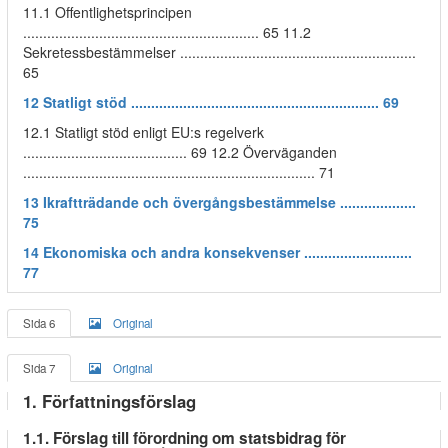
11.1 Offentlighetsprincipen
........................................................... 65 11.2
Sekretessbestämmelser ...........................................................
65
12 Statligt stöd .............................................................. 69
12.1 Statligt stöd enligt EU:s regelverk
......................................... 69 12.2 Överväganden
......................................................................... 71
13 Ikraftträdande och övergångsbestämmelse ...................
75
14 Ekonomiska och andra konsekvenser ...........................
77
Sida 6
Original
Sida 7
Original
1. Författningsförslag
1.1. Förslag till förordning om statsbidrag för