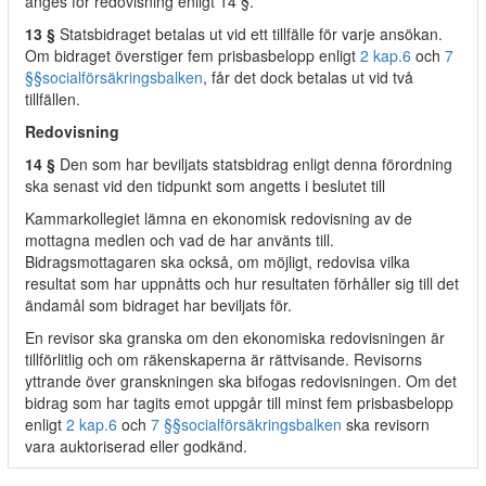
anges för redovisning enligt 14 §.
13 §
Statsbidraget betalas ut vid ett tillfälle för varje ansökan.
Om bidraget överstiger fem prisbasbelopp enligt
2 kap.
6
och
7
§§
socialförsäkringsbalken
, får det dock betalas ut vid två
tillfällen.
Redovisning
14 §
Den som har beviljats statsbidrag enligt denna förordning
ska senast vid den tidpunkt som angetts i beslutet till
Kammarkollegiet lämna en ekonomisk redovisning av de
mottagna medlen och vad de har använts till.
Bidragsmottagaren ska också, om möjligt, redovisa vilka
resultat som har uppnåtts och hur resultaten förhåller sig till det
ändamål som bidraget har beviljats för.
En revisor ska granska om den ekonomiska redovisningen är
tillförlitlig och om räkenskaperna är rättvisande. Revisorns
yttrande över granskningen ska bifogas redovisningen. Om det
bidrag som har tagits emot uppgår till minst fem prisbasbelopp
enligt
2 kap.
6
och
7 §§
socialförsäkringsbalken
ska revisorn
vara auktoriserad eller godkänd.