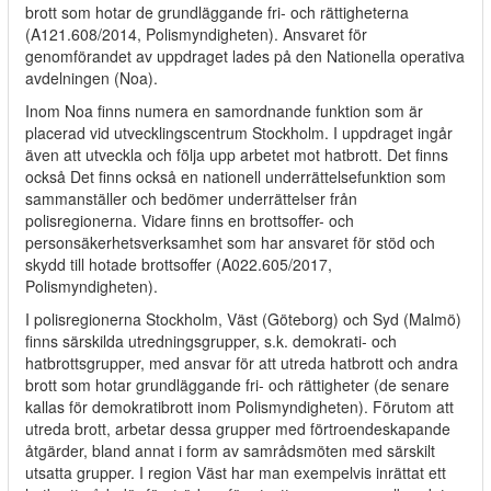
brott som hotar de grundläggande fri- och rättigheterna
(A121.608/2014, Polismyndigheten). Ansvaret för
genomförandet av uppdraget lades på den Nationella operativa
avdelningen (Noa).
Inom Noa finns numera en samordnande funktion som är
placerad vid utvecklingscentrum Stockholm. I uppdraget ingår
även att utveckla och följa upp arbetet mot hatbrott. Det finns
också Det finns också en nationell underrättelsefunktion som
sammanställer och bedömer underrättelser från
polisregionerna. Vidare finns en brottsoffer- och
personsäkerhetsverksamhet som har ansvaret för stöd och
skydd till hotade brottsoffer (A022.605/2017,
Polismyndigheten).
I polisregionerna Stockholm, Väst (Göteborg) och Syd (Malmö)
finns särskilda utredningsgrupper, s.k. demokrati- och
hatbrottsgrupper, med ansvar för att utreda hatbrott och andra
brott som hotar grundläggande fri- och rättigheter (de senare
kallas för demokratibrott inom Polismyndigheten). Förutom att
utreda brott, arbetar dessa grupper med förtroendeskapande
åtgärder, bland annat i form av samrådsmöten med särskilt
utsatta grupper. I region Väst har man exempelvis inrättat ett