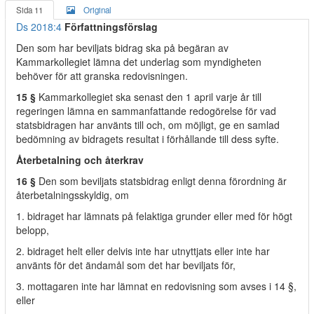
Sida 11
Original
Ds 2018:4
Författningsförslag
Den som har beviljats bidrag ska på begäran av
Kammarkollegiet lämna det underlag som myndigheten
behöver för att granska redovisningen.
15 §
Kammarkollegiet ska senast den 1 april varje år till
regeringen lämna en sammanfattande redogörelse för vad
statsbidragen har använts till och, om möjligt, ge en samlad
bedömning av bidragets resultat i förhållande till dess syfte.
Återbetalning och återkrav
16 §
Den som beviljats statsbidrag enligt denna förordning är
återbetalningsskyldig, om
1. bidraget har lämnats på felaktiga grunder eller med för högt
belopp,
2. bidraget helt eller delvis inte har utnyttjats eller inte har
använts för det ändamål som det har beviljats för,
3. mottagaren inte har lämnat en redovisning som avses i 14 §,
eller