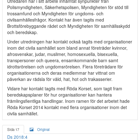
Utredaren har i sitt arbete inhämtat synpunkter från
Polismyndigheten, Säkerhetspolisen, Myndigheten för stöd till
trossamfund och Myndigheten för ungdoms- och
civilsamhällesfrågor. Kontakt har även tagits med
Brottsförebyggande rådet och Myndigheten för samhällsskydd
och beredskap.
Under utredningen har kontakt också tagits med organisationer
inom det civila samhället som bland annat företräder kvinnor,
afrosvenskar, judar, muslimer, homosexuella, bisexuella,
transpersoner och queera, ensamkommande barn samt
idrottsrörelsen och ungdomsrörelsen. Flera företrädare för
organisationerna och deras medlemmar har vittnat om
påverkan av rädsla för våld, hat, hot och trakasserier.
Vidare har kontakt tagits med Röda Korset, som tagit fram
beredskapsplaner för hur organisationer kan hantera
främlingsfientliga handlingar. Inom ramen för det arbetet hade
Röda Korset 2014 kontakt med flera organisationer inom det
civila samhället.
Sida 17
Original
Ds 2018:4