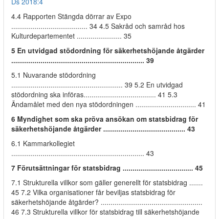
Ds 2018:4
4.4 Rapporten Stängda dörrar av Expo
....................................... 34 4.5 Sakråd och samråd hos
Kulturdepartementet ....................... 35
5 En utvidgad stödordning för säkerhetshöjande åtgärder
.................................................................... 39
5.1 Nuvarande stödordning
......................................................... 39 5.2 En utvidgad
stödordning ska införas..................................... 41 5.3
Ändamålet med den nya stödordningen ............................... 41
6 Myndighet som ska pröva ansökan om statsbidrag för
säkerhetshöjande åtgärder .......................................... 43
6.1 Kammarkollegiet
.................................................................... 43
7 Förutsättningar för statsbidrag .................................... 45
7.1 Strukturella villkor som gäller generellt för statsbidrag .......
45 7.2 Vilka organisationer får beviljas statsbidrag för
säkerhetshöjande åtgärder? ....................................................
46 7.3 Strukturella villkor för statsbidrag till säkerhetshöjande