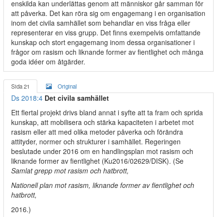
enskilda kan underlättas genom att människor går samman för
att påverka. Det kan röra sig om engagemang i en organisation
inom det civila samhället som behandlar en viss fråga eller
representerar en viss grupp. Det finns exempelvis omfattande
kunskap och stort engagemang inom dessa organisationer i
frågor om rasism och liknande former av fientlighet och många
goda idéer om åtgärder.
Sida 21
Original
Ds 2018:4
Det civila samhället
Ett flertal projekt drivs bland annat i syfte att ta fram och sprida
kunskap, att mobilisera och stärka kapaciteten i arbetet mot
rasism eller att med olika metoder påverka och förändra
attityder, normer och strukturer i samhället. Regeringen
beslutade under 2016 om en handlingsplan mot rasism och
liknande former av fientlighet (Ku2016/02629/DISK). (Se
Samlat grepp mot rasism och hatbrott,
Nationell plan mot rasism, liknande former av fientlighet och
hatbrott,
2016.)