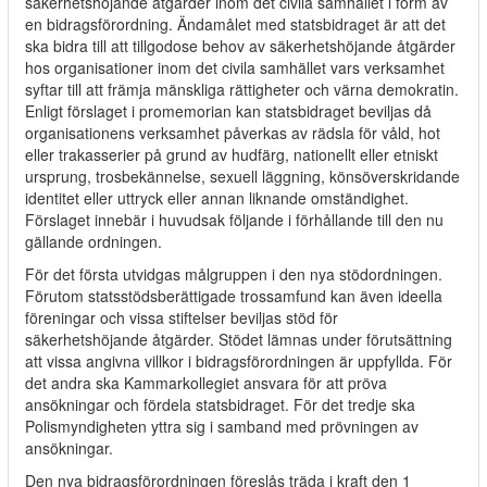
säkerhetshöjande åtgärder inom det civila samhället i form av
en bidragsförordning. Ändamålet med statsbidraget är att det
ska bidra till att tillgodose behov av säkerhetshöjande åtgärder
hos organisationer inom det civila samhället vars verksamhet
syftar till att främja mänskliga rättigheter och värna demokratin.
Enligt förslaget i promemorian kan statsbidraget beviljas då
organisationens verksamhet påverkas av rädsla för våld, hot
eller trakasserier på grund av hudfärg, nationellt eller etniskt
ursprung, trosbekännelse, sexuell läggning, könsöverskridande
identitet eller uttryck eller annan liknande omständighet.
Förslaget innebär i huvudsak följande i förhållande till den nu
gällande ordningen.
För det första utvidgas målgruppen i den nya stödordningen.
Förutom statsstödsberättigade trossamfund kan även ideella
föreningar och vissa stiftelser beviljas stöd för
säkerhetshöjande åtgärder. Stödet lämnas under förutsättning
att vissa angivna villkor i bidragsförordningen är uppfyllda. För
det andra ska Kammarkollegiet ansvara för att pröva
ansökningar och fördela statsbidraget. För det tredje ska
Polismyndigheten yttra sig i samband med prövningen av
ansökningar.
Den nya bidragsförordningen föreslås träda i kraft den 1