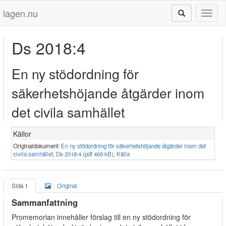
lagen.nu
Toggl
naviga
Ds 2018:4
En ny stödordning för
säkerhetshöjande åtgärder inom
det civila samhället
Källor
Originaldokument:
En ny stödordning för säkerhetshöjande åtgärder inom det
civila samhället, Ds 2018:4 (pdf 469 kB)
,
Källa
Sida 1
Original
Sammanfattning
Promemorian innehåller förslag till en ny stödordning för