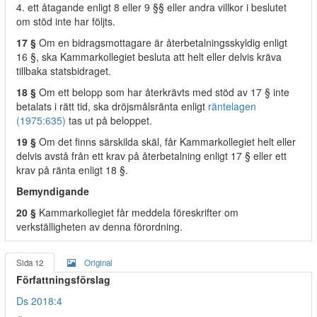
4. ett åtagande enligt 8 eller 9 §§ eller andra villkor i beslutet
om stöd inte har följts.
17 §
Om en bidragsmottagare är återbetalningsskyldig enligt
16 §, ska Kammarkollegiet besluta att helt eller delvis kräva
tillbaka statsbidraget.
18 §
Om ett belopp som har återkrävts med stöd av 17 § inte
betalats i rätt tid, ska dröjsmålsränta enligt
räntelagen
(1975:635)
tas ut på beloppet.
19 §
Om det finns särskilda skäl, får Kammarkollegiet helt eller
delvis avstå från ett krav på återbetalning enligt 17 § eller ett
krav på ränta enligt 18 §.
Bemyndigande
20 §
Kammarkollegiet får meddela föreskrifter om
verkställigheten av denna förordning.
Sida 12
Original
Författningsförslag
Ds 2018:4