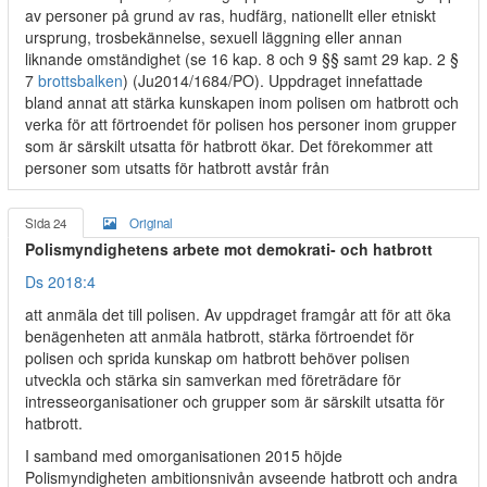
av personer på grund av ras, hudfärg, nationellt eller etniskt
ursprung, trosbekännelse, sexuell läggning eller annan
liknande omständighet (se 16 kap. 8 och 9 §§ samt 29 kap. 2 §
7
brottsbalken
) (Ju2014/1684/PO). Uppdraget innefattade
bland annat att stärka kunskapen inom polisen om hatbrott och
verka för att förtroendet för polisen hos personer inom grupper
som är särskilt utsatta för hatbrott ökar. Det förekommer att
personer som utsatts för hatbrott avstår från
Sida 24
Original
Polismyndighetens arbete mot demokrati- och hatbrott
Ds 2018:4
att anmäla det till polisen. Av uppdraget framgår att för att öka
benägenheten att anmäla hatbrott, stärka förtroendet för
polisen och sprida kunskap om hatbrott behöver polisen
utveckla och stärka sin samverkan med företrädare för
intresseorganisationer och grupper som är särskilt utsatta för
hatbrott.
I samband med omorganisationen 2015 höjde
Polismyndigheten ambitionsnivån avseende hatbrott och andra