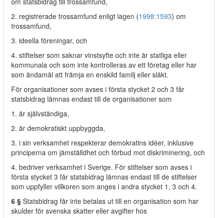
om statsbidrag till trossamfund,
2. registrerade trossamfund enligt lagen (
1998:1593
) om
trossamfund,
3. ideella föreningar, och
4. stiftelser som saknar vinstsyfte och inte är statliga eller
kommunala och som inte kontrolleras av ett företag eller har
som ändamål att främja en enskild familj eller släkt.
För organisationer som avses i första stycket 2 och 3 får
statsbidrag lämnas endast till de organisationer som
1. är självständiga,
2. är demokratiskt uppbyggda,
3. i sin verksamhet respekterar demokratins idéer, inklusive
principerna om jämställdhet och förbud mot diskriminering, och
4. bedriver verksamhet i Sverige. För stiftelser som avses i
första stycket 3 får statsbidrag lämnas endast till de stiftelser
som uppfyller villkoren som anges i andra stycket 1, 3 och 4.
6 §
Statsbidrag får inte betalas ut till en organisation som har
skulder för svenska skatter eller avgifter hos