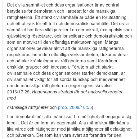
Det civila samhället och dess organisationer är av central
betydelse för demokratin och i arbetet för de mänskliga
rättigheterna. Ett starkt civilsamhälle är både en förutsättning
och ett uttryck för ett fritt och demokratiskt samhälle. Det civila
samhället har flera viktiga roller i en demokrati, exempelvis som
självständig röstbärare, opinionsbildare och demokratiskola och
som en motvikt till den offentliga maktutövningen. Många
organisationer bevakar aktivt att de mänskliga rättigheterna
respekteras inom den offentliga verksamheten, dokumenterar
och påtalar kränkningar av rättigheterna samt företräder
enskilda, grupper och intressen. Förutom att ett starkt
civilsamhälle och dess organisationer stärker demokratin, är
civilsamhället viktigt för att sprida kunskap och medvetenhet
om de mänskliga rättigheterna (regeringens skrivelse
2016/17:29,
Regeringens strategi för det nationella arbetet
med
mänskliga rättigheter
och
prop. 2009/10:55
).
I en demokrati bör alla människor ha möjlighet att engagera sig
ideellt. Det är en form av egenmakt. Alla människor tillerkänns
lika värde och rättigheter med jämlika möjligheter till delaktighet
och påverkan. Det som kan vara svårt att förändra för den