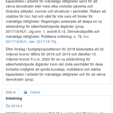
kapaciteten i arbetet för mänskliga rättigheter samt för att
värna demokratin eller med olika metoder påverka och
förändra attityder, normer och strukturer i samhället. Risken att
utsättas för hot, hat och våld får inte vara ett hinder för
mänskliga rättigheter. Regeringen aviserade att skapa en ny
stödordning för säkerhetshöjande åtgärder (prop.
2017/18:KU1, utg.omr. 1, avsnitt 8.14, Demokratipolitik och
mänskliga rättigheter, Politikens inriktning, s. 79,
bet.
2017/18:KU1
,
rskr. 2017/18:74
).
Efter förslag i budgetpropositionen för 2018 beslutades att 22
miljoner kronor tillförs för 2018 och 2019 och därefter 15
miljoner kronor fr.o.m. 2020 för en ny stödordning för
säkerhetshöjande åtgärder inom det civila samhället för dess
fortsatta möjlighet att sprida kunskap, mobilisera och stärka
kapaciteten i arbetet för mänskliga rättigheter och för att värna
demokratin (prop.
Sida 16
Original
Inledning
Ds 2018:4