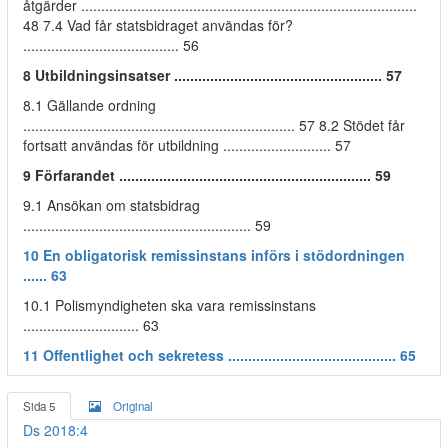
åtgärder ....................................................................................
48 7.4 Vad får statsbidraget användas för?
....................................... 56
8 Utbildningsinsatser .................................................... 57
8.1 Gällande ordning
.................................................................... 57 8.2 Stödet får
fortsatt användas för utbildning ........................... 57
9 Förfarandet ............................................................... 59
9.1 Ansökan om statsbidrag
......................................................... 59
10 En obligatorisk remissinstans införs i stödordningen
...... 63
10.1 Polismyndigheten ska vara remissinstans
............................. 63
11 Offentlighet och sekretess .......................................... 65
Sida 5
Original
Ds 2018:4