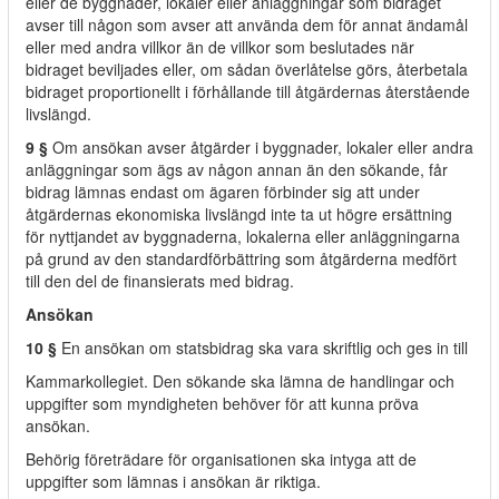
eller de byggnader, lokaler eller anläggningar som bidraget
avser till någon som avser att använda dem för annat ändamål
eller med andra villkor än de villkor som beslutades när
bidraget beviljades eller, om sådan överlåtelse görs, återbetala
bidraget proportionellt i förhållande till åtgärdernas återstående
livslängd.
9 §
Om ansökan avser åtgärder i byggnader, lokaler eller andra
anläggningar som ägs av någon annan än den sökande, får
bidrag lämnas endast om ägaren förbinder sig att under
åtgärdernas ekonomiska livslängd inte ta ut högre ersättning
för nyttjandet av byggnaderna, lokalerna eller anläggningarna
på grund av den standardförbättring som åtgärderna medfört
till den del de finansierats med bidrag.
Ansökan
10 §
En ansökan om statsbidrag ska vara skriftlig och ges in till
Kammarkollegiet. Den sökande ska lämna de handlingar och
uppgifter som myndigheten behöver för att kunna pröva
ansökan.
Behörig företrädare för organisationen ska intyga att de
uppgifter som lämnas i ansökan är riktiga.