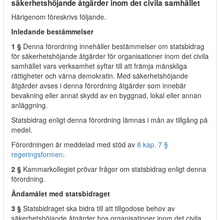
säkerhetshöjande åtgärder inom det civila samhället
Härigenom föreskrivs följande.
Inledande bestämmelser
1 §
Denna förordning innehåller bestämmelser om statsbidrag
för säkerhetshöjande åtgärder för organisationer inom det civila
samhället vars verksamhet syftar till att främja mänskliga
rättigheter och värna demokratin. Med säkerhetshöjande
åtgärder avses i denna förordning åtgärder som innebär
bevakning eller annat skydd av en byggnad, lokal eller annan
anläggning.
Statsbidrag enligt denna förordning lämnas i mån av tillgång på
medel.
Förordningen är meddelad med stöd av
8 kap. 7 §
regeringsformen
.
2 §
Kammarkollegiet prövar frågor om statsbidrag enligt denna
förordning.
Ändamålet med statsbidraget
3 §
Statsbidraget ska bidra till att tillgodose behov av
säkerhetshöjande åtgärder hos organisationer inom det civila