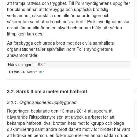
att främja rättvisa och trygghet. Till Polismyndighetens uppgifter
hör bland annat att förebygga och upptäcka brottslig
verksamhet, säkerställa den allmänna ordningen och
säkerheten samt utreda och beivra brott. Polismyndigheten ska
också lämna allmänheten skydd och annan hjälp när sådan
lämpligen kan ges.
Att förebygga och utreda brott mot det civila samhällets
organisationer faller självfallet inom Polismyndighetens
ansvarsområde.
Hänvisningar till S3-1
Ds 2018:4:
Avsnitt
10.1
3.2. Särskilt om arbetet mot hatbrott
3.2.1. Organisationens uppbyggnad
Regeringen beslutade den 13 mars 2014 att uppdra åt
dåvarande Rikspolisstyrelsen att utveckla arbetet för att
bekämpa hatbrott, dvs. brotten hets mot folkgrupp och olaga
diskriminering samt andra brott där ett motiv för brottet har varit
att kränka en person, en folkgrupp eller en annan sådan grupp