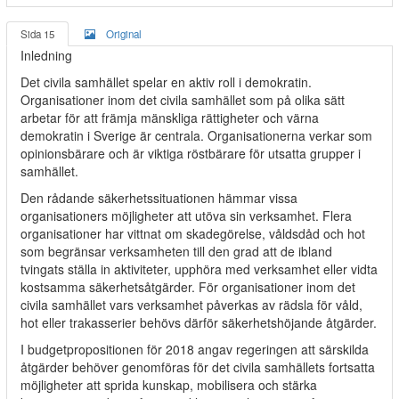
Sida 15
Original
Inledning
Det civila samhället spelar en aktiv roll i demokratin.
Organisationer inom det civila samhället som på olika sätt
arbetar för att främja mänskliga rättigheter och värna
demokratin i Sverige är centrala. Organisationerna verkar som
opinionsbärare och är viktiga röstbärare för utsatta grupper i
samhället.
Den rådande säkerhetssituationen hämmar vissa
organisationers möjligheter att utöva sin verksamhet. Flera
organisationer har vittnat om skadegörelse, våldsdåd och hot
som begränsar verksamheten till den grad att de ibland
tvingats ställa in aktiviteter, upphöra med verksamhet eller vidta
kostsamma säkerhetsåtgärder. För organisationer inom det
civila samhället vars verksamhet påverkas av rädsla för våld,
hot eller trakasserier behövs därför säkerhetshöjande åtgärder.
I budgetpropositionen för 2018 angav regeringen att särskilda
åtgärder behöver genomföras för det civila samhällets fortsatta
möjligheter att sprida kunskap, mobilisera och stärka