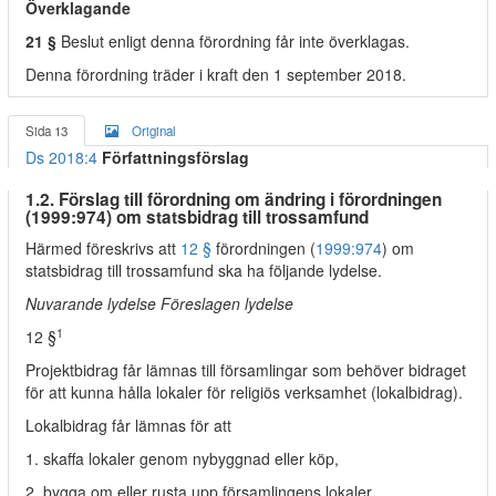
Överklagande
21 §
Beslut enligt denna förordning får inte överklagas.
Denna förordning träder i kraft den 1 september 2018.
Sida 13
Original
Ds 2018:4
Författningsförslag
1.2. Förslag till förordning om ändring i förordningen
(1999:974) om statsbidrag till trossamfund
Härmed föreskrivs att
12 §
förordningen (
1999:974
) om
statsbidrag till trossamfund ska ha följande lydelse.
Nuvarande lydelse Föreslagen lydelse
1
12 §
Projektbidrag får lämnas till församlingar som behöver bidraget
för att kunna hålla lokaler för religiös verksamhet (lokalbidrag).
Lokalbidrag får lämnas för att
1. skaffa lokaler genom nybyggnad eller köp,
2. bygga om eller rusta upp församlingens lokaler,