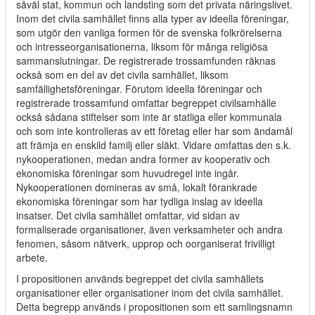
såväl stat, kommun och landsting som det privata näringslivet.
Inom det civila samhället finns alla typer av ideella föreningar,
som utgör den vanliga formen för de svenska folkrörelserna
och intresseorganisationerna, liksom för många religiösa
sammanslutningar. De registrerade trossamfunden räknas
också som en del av det civila samhället, liksom
samfällighetsföreningar. Förutom ideella föreningar och
registrerade trossamfund omfattar begreppet civilsamhälle
också sådana stiftelser som inte är statliga eller kommunala
och som inte kontrolleras av ett företag eller har som ändamål
att främja en enskild familj eller släkt. Vidare omfattas den s.k.
nykooperationen, medan andra former av kooperativ och
ekonomiska föreningar som huvudregel inte ingår.
Nykooperationen domineras av små, lokalt förankrade
ekonomiska föreningar som har tydliga inslag av ideella
insatser. Det civila samhället omfattar, vid sidan av
formaliserade organisationer, även verksamheter och andra
fenomen, såsom nätverk, upprop och oorganiserat frivilligt
arbete.
I propositionen används begreppet det civila samhällets
organisationer eller organisationer inom det civila samhället.
Detta begrepp används i propositionen som ett samlingsnamn