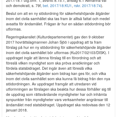
2017/18:1 utg.omr. 1, avsnitt 8.15.1, anslag 6:1 Allmänna val
och demokrati, s. 79f,
bet. 2017/18:KU1
,
rskr. 2017/18:74
).
Beslut om att en ny stödordning för säkerhetshöjande åtgärder
inom det civila samhället ska tas fram är alltså fattat och medel
avsatta för ändamålet. Frågan är hur en sådan stödordning bör
utformas.
Regeringskansliet (Kulturdepartementet) gav den 9 oktober
2017 hovrättslagmannen Johan Sjöö i uppdrag att ta fram
förslag på hur en ny stödordning för säkerhetshöjande åtgärder
inom det civila samhället bör utformas (Ku2017/02103/DISK). I
uppdraget ingår att lämna förslag till en förordning och att
föreslå vilken myndighet som ska pröva ansökningar och
fördela statsbidraget. Det ingår även att föreslå vilka
säkerhetshöjande åtgärder som bidrag kan ges för, och vilka
inom det civila samhället som ska kunna få bidrag från den nya
stödordningen. Av uppdraget framgår att utredaren vid
utformningen av förslagen ska beakta hur dessa förhåller sig till
de uppdrag som rättsvårdande myndigheter har och inhämta
synpunkter från myndigheter vars verksamheter angränsar till
ändamålet med statsbidraget. Uppdraget ska redovisas den 12
januari 2018.