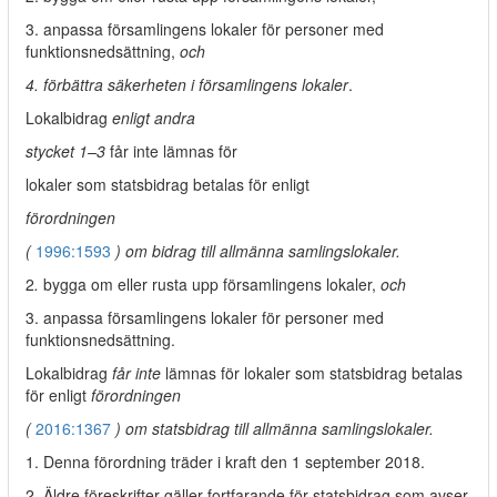
3. anpassa församlingens lokaler för personer med
funktionsnedsättning,
och
4. förbättra säkerheten i församlingens lokaler
.
Lokalbidrag
enligt andra
stycket 1–3
får inte lämnas för
lokaler som statsbidrag betalas för enligt
förordningen
(
1996:1593
) om bidrag till allmänna samlingslokaler.
2
.
bygga om eller rusta upp församlingens lokaler,
och
3. anpassa församlingens lokaler för personer med
funktionsnedsättning.
Lokalbidrag
får inte
lämnas för lokaler som statsbidrag betalas
för enligt
förordningen
(
2016:1367
) om statsbidrag till allmänna samlingslokaler.
1. Denna förordning träder i kraft den 1 september 2018.
2. Äldre föreskrifter gäller fortfarande för statsbidrag som avser