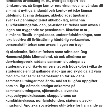
farmacins utveckling m. m., Sveriges export- råd,
järnkontoret, så länge konto- rets vinstmedel användas till
all- mänt nyttiga ändamål och konto- ret icke lämnar
utdelning åt sina delägare, aktiebolaget tipstjänst,
svenska penninglotteriet aktiebo- lag, allmänna
sjukförsäkringsfon- den, pe-nsionsstiftelser som avses i
lagen om tryggande av pensionsut- fästelse m.m.,
allmänna försäk- ringskassor, understödsföreningar, som
icke bedriva till livförsäkring hänförlig verksamhet,
personalstif- telser som avses i lagen om tryg-
d) akademier, Nobelstiftelsen samt stiftelsen Dag
Hammarskjölds Minnesfond, så ock allmänna un-
dervisningsverk, sådana samman- slutningar av
studerande vid rike-ts universitet och högskolor i vilka de
studerande enligt gällande stad- gar äro skyldiga att vara
medlem- mar samt samarbetsorgan för så- dana
sammanslutningar med ända- mål att fullgöra uppgifter
som en- ligt nämnda stadgar ankomma på
sammanslutningama, sjömanshus, svenska
skeppshypotekskassan, skeppsfartens se-
kundärlånekassa, norrlandsfonden, statens utveck-
lingsfond, Apotekarsocietetens stif- telse för främjande av