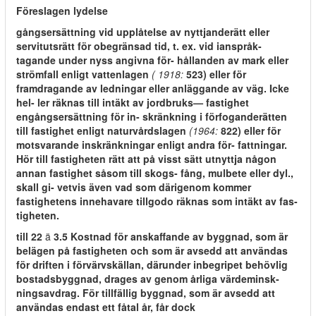
Föreslagen lydelse
gångsersättning vid upplåtelse av nyttjanderätt eller
servitutsrätt för obegränsad tid, t. ex. vid ianspråk-
tagande under nyss angivna för- hållanden av mark eller
strömfall enligt vattenlagen
( 1918:
523) eller för
framdragande av ledningar eller anläggande av väg. Icke
hel- ler räknas till intäkt av jordbruks— fastighet
engångsersättning för in- skränkning i förfoganderätten
till fastighet enligt naturvårdslagen
(1964:
822) eller för
motsvarande inskränkningar enligt andra för- fattningar.
Hör till fastigheten rätt att på visst sätt utnyttja någon
annan fastighet såsom till skogs- fång, mulbete eller dyl.,
skall gi- vetvis även vad som därigenom kommer
fastighetens innehavare tillgodo räknas som intäkt av fas-
tigheten.
till 22
ä
3.5 Kostnad för anskaffande av byggnad, som är
belägen på fastigheten och som är avsedd att användas
för driften i förvärvskällan, därunder inbegripet behövlig
bostadsbyggnad, drages av genom årliga värdeminsk-
ningsavdrag. För tillfällig byggnad, som är avsedd att
användas endast ett fåtal år, får dock