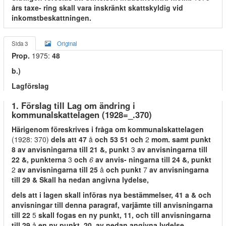
års taxe- ring skall vara inskränkt skattskyldig vid
inkomstbeskattningen.
Sida 3
Original
Prop.
1975:
48
b.)
Lagförslag
1. Förslag till Lag om ändring i
kommunalskattelagen (1928=_.370)
Härigenom föreskrives i fråga om kommunalskattelagen
(1928: 370)
dels att 47
å
och 53 51 och
2
mom. samt punkt
8 av anvisningarna till 21 &, punkt
3
av anvisningarna till
22 &, punkterna
3
och
6
av anvis- ningarna till 24 &, punkt
2
av anvisningarna till 25
å
och punkt
7
av anvisningarna
till 29 & Skall ha nedan angivna lydelse,
dels att i lagen skall införas nya bestämmelser, 41 a & och
anvisningar till denna paragraf, varjämte till anvisningarna
till 22
5
skall fogas en ny punkt, 11, och till anvisningarna
till 29
å
en ny punkt, 20, av nedan angivna lydelse.