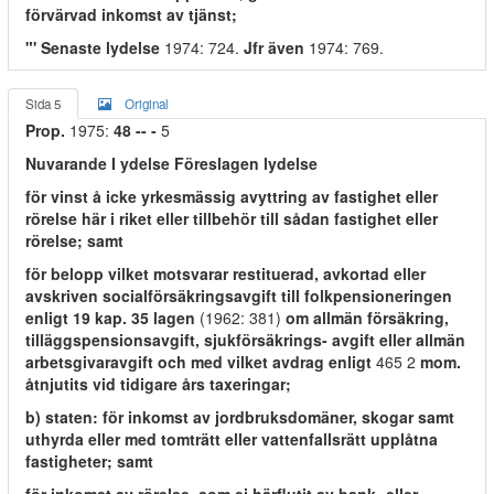
förvärvad inkomst av tjänst;
"' Senaste lydelse
1974: 724.
Jfr även
1974: 769.
Sida 5
Original
Prop.
1975:
48 -- -
5
Nuvarande I ydelse Föreslagen lydelse
för vinst å icke yrkesmässig avyttring av fastighet eller
rörelse här i riket eller tillbehör till sådan fastighet eller
rörelse; samt
för belopp vilket motsvarar restituerad, avkortad eller
avskriven socialförsäkringsavgift till folkpensioneringen
enligt 19 kap. 35 lagen
(1962: 381)
om allmän försäkring,
tilläggspensionsavgift, sjukförsäkrings- avgift eller allmän
arbetsgivaravgift och med vilket avdrag enligt
465 2
mom.
åtnjutits vid tidigare års taxeringar;
b) staten: för inkomst av jordbruksdomäner, skogar samt
uthyrda eller med tomträtt eller vattenfallsrätt upplåtna
fastigheter; samt