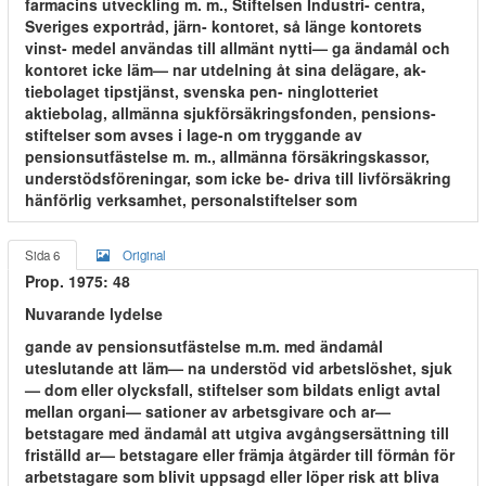
farmacins utveckling m. m., Stiftelsen Industri- centra,
Sveriges exportråd, järn- kontoret, så länge kontorets
vinst- medel användas till allmänt nytti— ga ändamål och
kontoret icke läm— nar utdelning åt sina delägare, ak-
tiebolaget tipstjänst, svenska pen- ninglotteriet
aktiebolag, allmänna sjukförsäkringsfonden, pensions-
stiftelser som avses i lage-n om tryggande av
pensionsutfästelse m. m., allmänna försäkringskassor,
understödsföreningar, som icke be- driva till livförsäkring
hänförlig verksamhet, personalstiftelser som
Sida 6
Original
Prop. 1975: 48
Nuvarande lydelse
gande av pensionsutfästelse m.m. med ändamål
uteslutande att läm— na understöd vid arbetslöshet, sjuk
— dom eller olycksfall, stiftelser som bildats enligt avtal
mellan organi— sationer av arbetsgivare och ar—
betstagare med ändamål att utgiva avgångsersättning till
friställd ar— betstagare eller främja åtgärder till förmån för
arbetstagare som blivit uppsagd eller löper risk att bliva