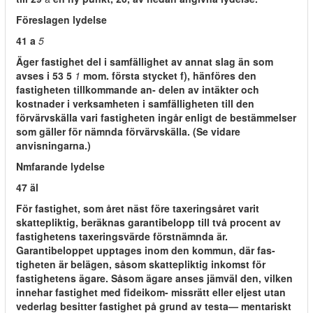
Föreslagen lydelse
41 a
5
Äger fastighet del i samfällighet av annat slag än som
avses i 53 5
1
mom. första stycket f), hänföres den
fastigheten tillkommande an- delen av intäkter och
kostnader i verksamheten i samfälligheten till den
förvärvskälla vari fastigheten ingår enligt de bestämmelser
som gäller för nämnda förvärvskälla. (Se vidare
anvisningarna.)
Nmfarande lydelse
47 äl
För fastighet, som året näst före taxeringsåret varit
skattepliktig, beräknas garantibelopp till två procent av
fastighetens taxeringsvärde förstnämnda är.
Garantibeloppet upptages inom den kommun, där fas-
tigheten är belägen, såsom skattepliktig inkomst för
fastighetens ägare. Såsom ägare anses jämväl den, vilken
innehar fastighet med fideikom- missrätt eller eljest utan
vederlag besitter fastighet på grund av testa— mentariskt