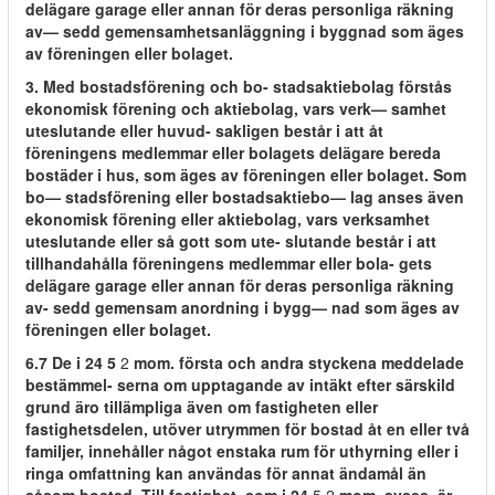
delägare garage eller annan för deras personliga räkning
av— sedd gemensamhetsanläggning i byggnad som äges
av föreningen eller bolaget.
3. Med bostadsförening och bo- stadsaktiebolag förstås
ekonomisk förening och aktiebolag, vars verk— samhet
uteslutande eller huvud- sakligen består i att åt
föreningens medlemmar eller bolagets delägare bereda
bostäder i hus, som äges av föreningen eller bolaget. Som
bo— stadsförening eller bostadsaktiebo— lag anses även
ekonomisk förening eller aktiebolag, vars verksamhet
uteslutande eller så gott som ute- slutande består i att
tillhandahålla föreningens medlemmar eller bola- gets
delägare garage eller annan för deras personliga räkning
av- sedd gemensam anordning i bygg— nad som äges av
föreningen eller bolaget.
6.7 De i 24 5
2
mom. första och andra styckena meddelade
bestämmel- serna om upptagande av intäkt efter särskild
grund äro tillämpliga även om fastigheten eller
fastighetsdelen, utöver utrymmen för bostad åt en eller två
familjer, innehåller något enstaka rum för uthyrning eller i
ringa omfattning kan användas för annat ändamål än