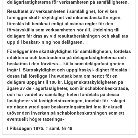
delägarfastigheterna för verksamheten på samfälligheten.
Resultatet av verksamheten i samfällighet, för vilken
föreligger skatt- skyldighet vid inkomstbeskattningen,
föreslås bli beräknat enligt allmänna regler för den
förvärvskälla som verksamheten hör till. Utdelning till
delägare får dras av vid resultatberäkningen och skall tas
upp till beskatt- ning hos delägaren.
Föreligger inte skattskyldighet för samfälligheten, fördelas
intäkterna och kostnaderna på delägarfastigheterna och
beskattas i den förvärvs— källa som delägarfastigheten
ingår i. Skattskyldighet och uppgiftsskyi- dighet föreslås i
dessa fall föreligga i huvudsak bara om nettot för en
delägare uppgår till 100 kr. Ligger skattskyldigheten på
ägare av del- ägarfastigheter, som är schablonbeskattade,
och har värdet av samfällig- heten fördelats på dessa
fastigheter vid fastighetstaxeringen, innebär för- :slaget
att någon ytterligare beskattningsåtgärd inte är aktuell
utöver den inverkan på schablonbeskattningen som ett
eventuellt högre taxerings-
l Riksdagen 1975.
1
saml. Nr 48