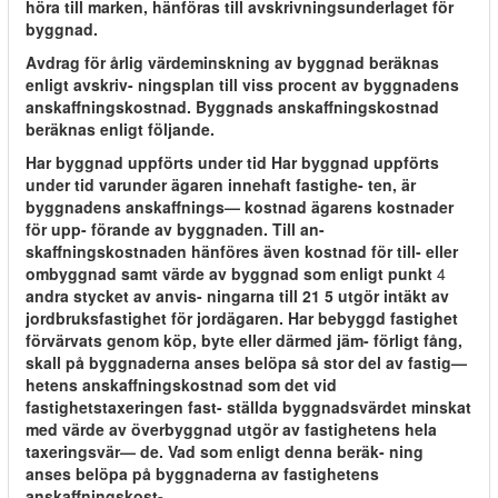
höra till marken, hänföras till avskrivningsunderlaget för
byggnad.
Avdrag för årlig värdeminskning av byggnad beräknas
enligt avskriv- ningsplan till viss procent av byggnadens
anskaffningskostnad. Byggnads anskaffningskostnad
beräknas enligt följande.
Har byggnad uppförts under tid Har byggnad uppförts
under tid varunder ägaren innehaft fastighe- ten, är
byggnadens anskaffnings— kostnad ägarens kostnader
för upp- förande av byggnaden. Till an-
skaffningskostnaden hänföres även kostnad för till- eller
ombyggnad samt värde av byggnad som enligt punkt
4
andra stycket av anvis- ningarna till 21 5 utgör intäkt av
jordbruksfastighet för jordägaren. Har bebyggd fastighet
förvärvats genom köp, byte eller därmed jäm- förligt fång,
skall på byggnaderna anses belöpa så stor del av fastig—
hetens anskaffningskostnad som det vid
fastighetstaxeringen fast- ställda byggnadsvärdet minskat
med värde av överbyggnad utgör av fastighetens hela
taxeringsvär— de. Vad som enligt denna beräk- ning
anses belöpa på byggnaderna av fastighetens
anskaffningskost-