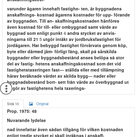
varunder ägaren innehaft fastighe- ten, är byggnadens
anskaffnings- kostnad ägarens kostnader för upp- förande
av byggnaden. Till an- skaffningskostnaden hänföres
även kostnad för till- eller ombyggnad samt värde av
byggnad som enligt punkt
4
andra stycket av anvis-
ningarna till 21
5
utgör intäkt av jordbruksfastighet för
jordägaren. Har bebyggd fastighet förvärvats genom köp,
byte eller därmed jäm- förligt fång, skall på särskilda
byggnader eller byggnadsbestånd anses belöpa så stor
del av fastig- hetens anskaffningskostnad som det vid
fastighetstaxeringen fast— ställda eller med tillämpning
härav beräknade värdet av skilda bygg— nader eller
byggnadsbestånd bort- sett från värde av överbyggnad ut
— gör av fastighetens hela taxerings-
Sida 10
Original
Prop. 1975: 48
Nuvarande lydelse
nad innefattar även sådan tillgång för vilken kostnaden
enligt tredje stycket ej skall inräknas i anskaff-