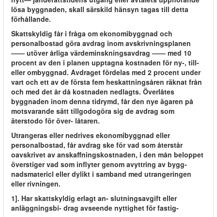
lösa byggnaden, skall särskild hänsyn tagas till detta
förhållande.
Skattskyldig får i fråga om ekonomibyggnad och
personalbostad göra avdrag inom avskrivningsplanen
—— utöver årliga värdeminskningsavdrag —— med 10
procent av den i planen upptagna kostnaden för ny-, till-
eller ombyggnad. Avdraget fördelas med 2 procent under
vart och ett av de första fem heskattningsåren räknat från
och med det år då kostnaden nedlagts. Överlåtes
byggnaden inom denna tidrymd, får den nye ägaren på
motsvarande sätt tillgodogöra sig de avdrag som
äterstodo för över- låtaren.
Utrangeras eller nedrives ekonomibyggnad eller
personalbostad, får avdrag ske för vad som återstår
oavskrivet av anskaffningskostnaden, i den mån beloppet
överstiger vad som inflyter genom avyttring av bygg-
nadsmatericl eller dylikt i samband med utrangeringen
eller rivningen.
1]. Har skattskyldig erlagt an- slutningsavgift eller
anläggningsbi- drag avseende nyttighet för fastig-