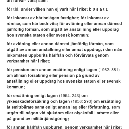
ort förvär- vats; samt
för tid, under vilken han ej varit här i riket b 0 s a t t:
för inkomst av här belägen fastighet; för inkomst av
rörelse, som här bedrivits; för avlöning eller annan därmed
jämförlig förmån, som utgått av anställning eller uppdrag
hos svenska staten eller svensk kommun;
för avlöning eller annan därmed jämförlig förmån, som
utgått av annan anställning eller annat uppdrag, i den mån
inkomsten uppburits härifrån och förvärvats genom
verksamhet här i riket;
för pension och annan ersättning enligt lagen
(1962: 381)
om allmän försäkring eller pension på grund av
anställning eller uppdrag hos svenska staten eller svensk
kommun;
för ersättning enligt lagen
(1954: 243)
om
yrkesskadeförsäkring och lagen
(1956: 293)
om ersättning
åt smittbärare samt enligt annan lag eller författning, som
utgått till någon vid sjukdom eller olycksfall i arbete eller
på grund av militärtjänstgöring;
för annan härifrån uppburen, genom verksamhet här i riket