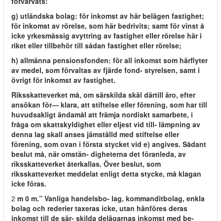
förvärvats:
g) utländska bolag: för inkomst av här belägen fastighet;
för inkomst av rörelse, som här bedrivits; samt för vinst å
icke yrkesmässig avyttring av fastighet eller rörelse här i
riket eller tillbehör till sådan fastighet eller rörelse;
h) allmänna pensionsfonden: för all inkomst som härflyter
av medel, som förvaltas av fjärde fond- styrelsen, samt i
övrigt för inkomst av fastighet.
Riksskatteverket må, om särskilda skäl därtill äro, efter
ansökan för— klara, att stiftelse eller förening, som har till
huvudsakligt ändamål att främja nordiskt samarbete, i
fråga om skattskyldighet eller eljest vid till- lämpning av
denna lag skall anses jämställd med stiftelse eller
förening, som ovan i första stycket vid e) angives. Sådant
beslut må, när omstän- digheterna det föranleda, av
riksskatteverket återkallas. Över beslut, som
riksskatteverket meddelat enligt detta stycke, må klagan
icke föras.
2
m 0 m.” Vanliga handelsbo- lag, kommanditbolag, enkla
bolag och rederier taxeras icke, utan hänföres deras
inkomst till de sär- skilda delägarnas inkomst med be-