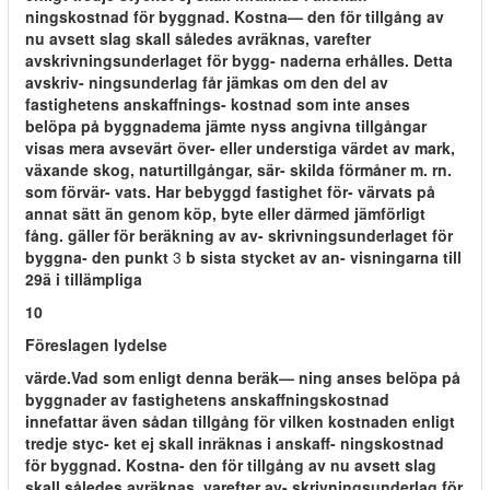
ningskostnad för byggnad. Kostna— den för tillgång av
nu avsett slag skall således avräknas, varefter
avskrivningsunderlaget för bygg- naderna erhålles. Detta
avskriv- ningsunderlag får jämkas om den del av
fastighetens anskaffnings- kostnad som inte anses
belöpa på byggnadema jämte nyss angivna tillgångar
visas mera avsevärt över- eller understiga värdet av mark,
växande skog, naturtillgångar, sär- skilda förmåner m. rn.
som förvär- vats. Har bebyggd fastighet för- värvats på
annat sätt än genom köp, byte eller därmed jämförligt
fång. gäller för beräkning av av- skrivningsunderlaget för
byggna- den punkt
3
b sista stycket av an- visningarna till
29ä i tillämpliga
10
Föreslagen lydelse
värde.Vad som enligt denna beräk— ning anses belöpa på
byggnader av fastighetens anskaffningskostnad
innefattar även sådan tillgång för vilken kostnaden enligt
tredje styc- ket ej skall inräknas i anskaff- ningskostnad
för byggnad. Kostna- den för tillgång av nu avsett slag
skall således avräknas, varefter av- skrivningsunderlag för