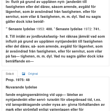
in- flutit på grund av upplåten nytt- janderätt till
fastigheten eller del därav, såsom arrende, avgäld för
lägenhet, som är avsöndrad från fastigheten. eller för
servitut, som vilar & fastigheten, m. m. dyl. Vad nu sagts
gäller dock icke beträf-
” Senaste lydelse
1953:
400. ' Senaste lydelse
1972:
741.
8. Till intäkt av jordbruksfastig- het räknas jämväl vad som
influtit på grund av upplåten nyttjanderätt till fastigheten
eller del därav, så- som arrende, avgäld för lägenhet, som
är avsöndrad från fastigheten, eller för servitut, som vilar
på fas— tigheten, m. m. dyl. Vad nu sagts gäller dock icke
beträffande en—
Sida 8
Original
Prop. 1975: 48
Nuvarande lydelse
fande engångsersättning vid upp— låtelse av
nyttjanderätt eller servi- tutsrätt för obegränsad tid, t.ex.
vid ianspråktagande under nyss an- givna förhållanden av
mark eller strömfall enligt vattenlagen eller för