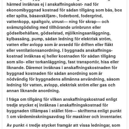
härmed inräknas ej i anskaffningskost- nad för
ekonomibyggnad kostnad för sådan tillgång som bås, box
eller spilta, båsavskiljare-, foderbord, fodergrind,
vattenkopp, spaltgoiv, utrust— ning för skrap— och
svämutgödsling med tillhörande urinbrunn eller
gödselbehållare, gödselstad, mjölkningsanläggning,
kylbassäng, pump, sådan ledning för elektrisk ström,
vatten eller avlopp som är avsedd för driften eller fläkt
eller ventilationsanordning. I byggnads anskaffnings-
kostnad inräknas ej heller kostnaden för sådan tillgång
som silo- eller torkanläggning, fast transportör, hiss eller
liknande. Däremot inräknas i anskaffningskostnaden för
byggnad kostnaden för sådan anordning som är
nödvändig för byggnadens allmänna användning, såsom
ledning för vatten, avlopp, elektrisk ström eller gas och
annan liknande anordning.
I fråga om tillgång för vilken anskaffningskostnad enligt
tredje stycket ej inräknas i anskaffningskostnad för
byggnaden tillämpas i stället före— skrifterna enligt punkt
5
om värdeminskningsavdrag för maskiner och inventarier.
Av punkt
4
tredje stycket framgår att vissa ledningar, som