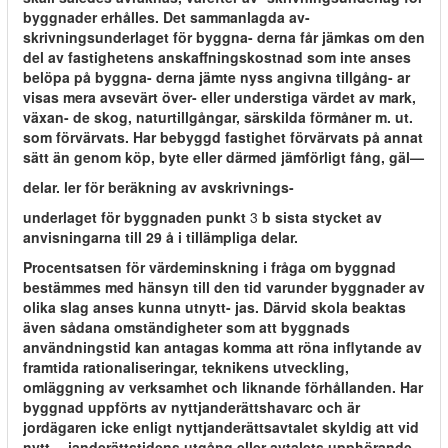
byggnader erhålles. Det sammanlagda av-
skrivningsunderlaget för byggna- derna får jämkas om den
del av fastighetens anskaffningskostnad som inte anses
belöpa på byggna- derna jämte nyss angivna tillgång- ar
visas mera avsevärt över- eller understiga värdet av mark,
växan- de skog, naturtillgångar, särskilda förmåner m. ut.
som förvärvats. Har bebyggd fastighet förvärvats på annat
sätt än genom köp, byte eller därmed jämförligt fång, gäl—
delar. ler för beräkning av avskrivnings-
underlaget för byggnaden punkt
3
b sista stycket av
anvisningarna till 29 å i tillämpliga delar.
Procentsatsen för värdeminskning i fråga om byggnad
bestämmes med hänsyn till den tid varunder byggnader av
olika slag anses kunna utnytt- jas. Därvid skola beaktas
även sådana omständigheter som att byggnads
användningstid kan antagas komma att röna inflytande av
framtida rationaliseringar, teknikens utveckling,
omläggning av verksamhet och liknande förhållanden. Har
byggnad uppförts av nyttjanderättshavarc och är
jordägaren icke enligt nyttjanderättsavtalet skyldig att vid
nytt— janderättstidens utgång eller avtalets upphörande