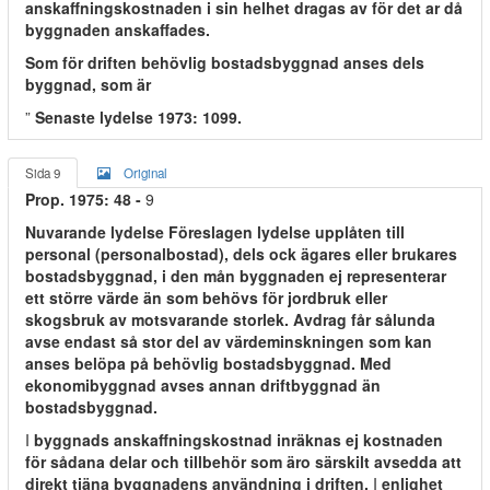
anskaffningskostnaden i sin helhet dragas av för det ar då
byggnaden anskaffades.
Som för driften behövlig bostadsbyggnad anses dels
byggnad, som är
”
Senaste lydelse 1973: 1099.
Sida 9
Original
Prop. 1975: 48 -
9
Nuvarande lydelse Föreslagen lydelse upplåten till
personal (personalbostad), dels ock ägares eller brukares
bostadsbyggnad, i den mån byggnaden ej representerar
ett större värde än som behövs för jordbruk eller
skogsbruk av motsvarande storlek. Avdrag får sålunda
avse endast så stor del av värdeminskningen som kan
anses belöpa på behövlig bostadsbyggnad. Med
ekonomibyggnad avses annan driftbyggnad än
bostadsbyggnad.
I
byggnads anskaffningskostnad inräknas ej kostnaden
för sådana delar och tillbehör som äro särskilt avsedda att
direkt tjäna byggnadens användning i driften.
I
enlighet