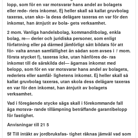
lopp, som för en var motsvarar hans andel av bolagets
eller rede- riets inkomst. Ej heller skall så kallat gruvbolag
taxeras, utan sko- la dess delägare taxeras en var för den
inkomst, han åtnjutit av bola- gets verksamhet.
2 mom. Vanliga handelsbolag, kommanditbolag, enkla
bolag, re— derier och juridiska personer, som enligt
författning eller på därmed jämförligt sätt bildats för att
för- valta annan samfällighet än sådan som avses i
1
mom.
första stycket f), taxeras icke, utan hänföres de- ras
inkomst till de särskilda del— ägarnas inkomst med
belopp, som för en var motsvarar hans andel av bolagets,
rederiets eller samfäl- lighetens inkomst. Ej heller skall så
kallat gruvbolag taxeras, utan skola dess delägare taxeras
en var för den inkomst, han åtnjutit av bolagets
verksamhet.
Vad i föregående stycke sägs skall i förekommande fall
äga motsva- rande tillämpning beträffande garantibelopp
för fastighet.
Anvisningar till 21 5
Sf Till intäkt av jordbruksfas- tighet räknas jämväl vad som