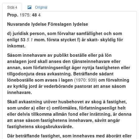
Sida 4
Original
Prop.
1975:
48
4
Nuvarande lydelse Föreslagen lydelse
d) juridisk person, som förvaltar samfällighet och som
enligt 53
5 1
mom. första stycket f) är skatt- skyldig för
inkomst.
Såsom innehavare av publikt boställe eller på lön
anslagen jord skall anses den tjänsteinnehavare eller
annan, som författningsenligt äger nyttja fastigheten eller
tillgodonjuta dess avkastning. Beträffande sådant
löneboställe som avses i lagen
(1970: 939)
om förvaltning
av kyrklig jord är vederbörande pastorat att anse såsom
innehavare.
Skall avkastning utöver husbehovet av skog å fastighet,
som under a) eller c) omförmäles, författningsenligt helt
eller delvis tillkomma allmän fond eller inrättning, är denna
att anse såsom fastighetens innehavare, såvitt angår
fastighetens skogsbruksvärde.
Där beträffande fastighet, som innehaves med åborätt eller