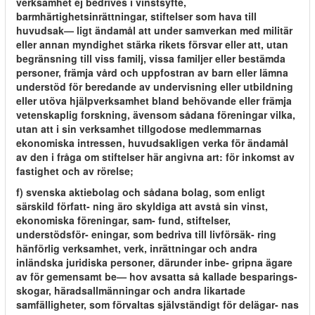
verksamhet ej bedrives i vinstsyfte,
barmhärtighetsinrättningar, stiftelser som hava till
huvudsak— ligt ändamål att under samverkan med militär
eller annan myndighet stärka rikets försvar eller att, utan
begränsning till viss familj, vissa familjer eller bestämda
personer, främja vård och uppfostran av barn eller lämna
understöd för beredande av undervisning eller utbildning
eller utöva hjälpverksamhet bland behövande eller främja
vetenskaplig forskning, ävensom sådana föreningar vilka,
utan att i sin verksamhet tillgodose medlemmarnas
ekonomiska intressen, huvudsakligen verka för ändamål
av den i fråga om stiftelser här angivna art: för inkomst av
fastighet och av rörelse;
f) svenska aktiebolag och sådana bolag, som enligt
särskild författ- ning äro skyldiga att avstå sin vinst,
ekonomiska föreningar, sam- fund, stiftelser,
understödsför- eningar, som bedriva till livförsäk- ring
hänförlig verksamhet, verk, inrättningar och andra
inländska juridiska personer, därunder inbe- gripna ägare
av för gemensamt be— hov avsatta så kallade besparings-
skogar, häradsallmänningar och andra likartade
samfälligheter, som förvaltas självständigt för delägar- nas