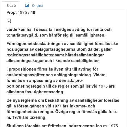
Sida 2
Original
Prop.
1975
: 48
i»)
värde kan ha. I dessa fall medges avdrag för ränta och
tomträttsavgäld, som hänför sig till samfälligheten.
Förmögenhetsbeskattningen av samfällighet föreslås ske
hos ägarna av delägarfastigheterna utom då det gäller
regleringssamfälligheter samt häradsallmänningar,
allmänningsskogar och liknande samfälligheter.
I propositionen föreslås även rätt till avdrag för
anslutningsavgifter och anläggningsbidrag. Vidare
föreslås en anpassning av den s.k. pro-
portioneringsregeln till de regler som gäller vid
1975
års
allmänna fas- tighetstaxering.
De nya reglerna om beskattning av samfälligheter föreslås
gälla första gången vid 1977 års inkomst- och
förmögenhetstaxeringar. Övriga regler föreslås gälla fr. o.
m.
1976
års taxering.
Slutligen föreslås att Stiftelsen lndustricentra fr.o.m.
1975