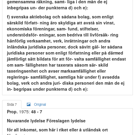
gemensamma räkning, samt- liga i den mån de ej
inbegripas un- der punkterna d) och e):
f) svenska aktiebolag och sådana bolag, som enligt
särskild författ- ning äro skyldiga att avstå sin vinst,
ekonomiska föreningar, sam- fund, stiftelser,
understödsför- eningar, som bedriva till livförsäk- ring
hänförlig verksamhet, verk, inrättningar och andra
inländska juridiska personer, dock såvitt gäl- ler sådana
juridiska personer som enligt författning eller på därmed
jämförligt sätt bildats för att för- valta samfällighet endast
om sam- fälligheten har taxerats såsom sär- skild
taxeringsenhet och avser marksamfällighet eller
reglerings- samfällighet, samtliga här under f) avsedda
bolag, verk och andra juri- diska personeri den mån de ej
in- begripas under punkterna d) och e):
Sida 7
Original
Prop.
1975:
48 - 7
Nuvarande lydelse Föreslagen lydelse
för all inkomst, som här i riket eller å utländsk ort