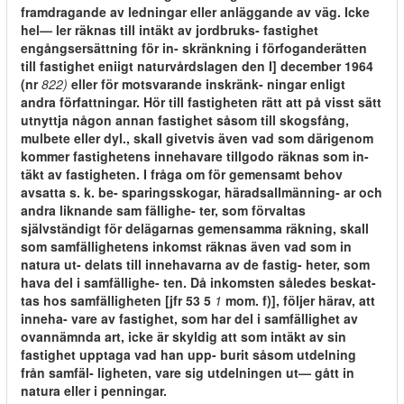
framdragande av ledningar eller anläggande av väg. Icke
hel— ler räknas till intäkt av jordbruks- fastighet
engångsersättning för in- skränkning i förfoganderätten
till fastighet eniigt naturvårdslagen den I] december 1964
(nr
822)
eller för motsvarande inskränk- ningar enligt
andra författningar. Hör till fastigheten rätt att på visst sätt
utnyttja någon annan fastighet såsom till skogsfång,
mulbete eller dyl., skall givetvis även vad som därigenom
kommer fastighetens innehavare tillgodo räknas som in-
täkt av fastigheten. I fråga om för gemensamt behov
avsatta s. k. be- sparingsskogar, häradsallmänning- ar och
andra liknande sam fällighe- ter, som förvaltas
självständigt för delägarnas gemensamma räkning, skall
som samfällighetens inkomst räknas även vad som in
natura ut- delats till innehavarna av de fastig- heter, som
hava del i samfällighe- ten. Då inkomsten således beskat-
tas hos samfälligheten [jfr 53 5
1
mom. f)], följer härav, att
inneha- vare av fastighet, som har del i samfällighet av
ovannämnda art, icke är skyldig att som intäkt av sin
fastighet upptaga vad han upp- burit såsom utdelning
från samfäl- ligheten, vare sig utdelningen ut— gått in
natura eller i penningar.