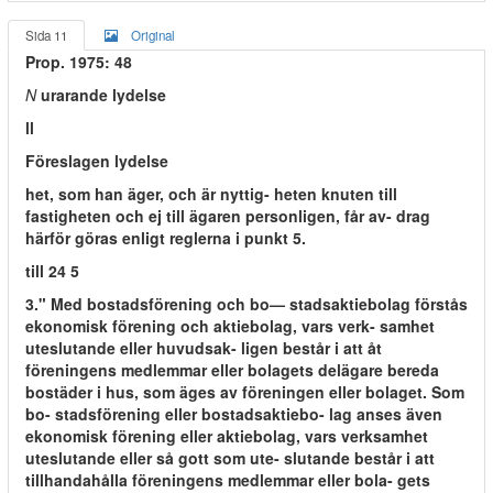
Sida 11
Original
Prop. 1975: 48
N
urarande lydelse
ll
Föreslagen lydelse
het, som han äger, och är nyttig- heten knuten till
fastigheten och ej till ägaren personligen, får av- drag
härför göras enligt reglerna i punkt 5.
till 24 5
3." Med bostadsförening och bo— stadsaktiebolag förstås
ekonomisk förening och aktiebolag, vars verk- samhet
uteslutande eller huvudsak- ligen består i att åt
föreningens medlemmar eller bolagets delägare bereda
bostäder i hus, som äges av föreningen eller bolaget. Som
bo- stadsförening eller bostadsaktiebo- lag anses även
ekonomisk förening eller aktiebolag, vars verksamhet
uteslutande eller så gott som ute- slutande består i att
tillhandahålla föreningens medlemmar eller bola- gets