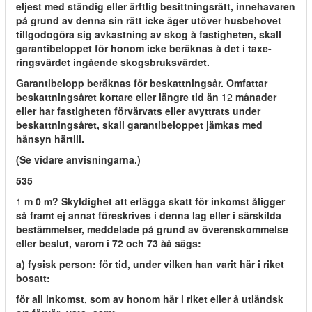
eljest med ständig eller ärftlig besittningsrätt, innehavaren
på grund av denna sin rätt icke äger utöver husbehovet
tillgodogöra sig avkastning av skog å fastigheten, skall
garantibeloppet för honom icke beräknas å det i taxe-
ringsvärdet ingående skogsbruksvärdet.
Garantibelopp beräknas för beskattningsår. Omfattar
beskattningsåret kortare eller längre tid än
12
månader
eller har fastigheten förvärvats eller avyttrats under
beskattningsåret, skall garantibeloppet jämkas med
hänsyn härtill.
(Se vidare anvisningarna.)
535
1
m 0 m? Skyldighet att erlägga skatt för inkomst åligger
så framt ej annat föreskrives i denna lag eller i särskilda
bestämmelser, meddelade på grund av överenskommelse
eller beslut, varom i 72 och 73 åå sägs:
a) fysisk person: för tid, under vilken han varit här i riket
bosatt:
för all inkomst, som av honom här i riket eller å utländsk