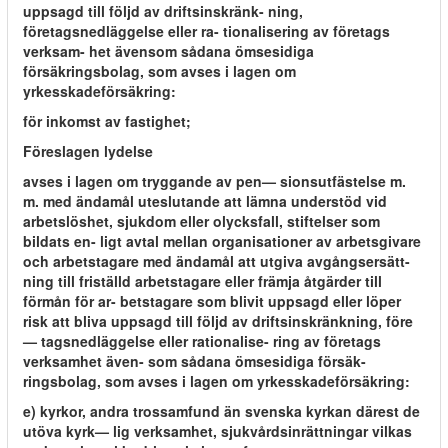
uppsagd till följd av driftsinskränk- ning,
företagsnedläggelse eller ra- tionalisering av företags
verksam- het ävensom sådana ömsesidiga
försäkringsbolag, som avses i lagen om
yrkesskadeförsäkring:
för inkomst av fastighet;
Föreslagen lydelse
avses i lagen om tryggande av pen— sionsutfästelse m.
m. med ändamål uteslutande att lämna understöd vid
arbetslöshet, sjukdom eller olycksfall, stiftelser som
bildats en- ligt avtal mellan organisationer av arbetsgivare
och arbetstagare med ändamål att utgiva avgångsersätt-
ning till friställd arbetstagare eller främja åtgärder till
förmån för ar- betstagare som blivit uppsagd eller löper
risk att bliva uppsagd till följd av driftsinskränkning, före
— tagsnedläggelse eller rationalise- ring av företags
verksamhet även- som sådana ömsesidiga försäk-
ringsbolag, som avses i lagen om yrkesskadeförsäkring:
e) kyrkor, andra trossamfund än svenska kyrkan därest de
utöva kyrk— lig verksamhet, sjukvårdsinrättningar vilkas