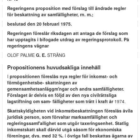
Regeringens proposition med förslag till ändrade regler
för beskattning av samfälligheter, rn. m.;
beslutad den 20 februari 1975.
Regeringen föreslår riksdagen att antaga de förslag som
har upptagits i bifogade utdrag av regeringsprotokoll. På
regeringens vägnar
OLOF PALME
G. E.
STRÄNG
Propositionens huvudsakliga innehåll
I
propositionen föreslås nya regler för inkomst- och
förmögenhetsbe- skattningen av
gemensamhetsanläggm'ngar och andra samfälligheter.
Förslaget är delvis en följd av den nya civilrättsliga
lagstiftning om sam- fälligheter som trätt i kraft år
1974.
Skattskyldigheten vid inkomstbeskattningen föreslås åvila
juridisk person, som förvaltar marksamfällighet och
regleringssamf'allighet som utgör taxeringsenhet. Statlig
inkomstskatt skall därvid utgå såsom för ekonomiska
föreningar, dvs. med 32 %.
I
övriga fall beskattas ägarna av