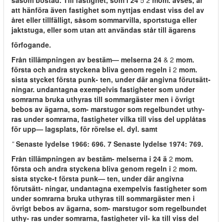
såsom bostad. Till fastighet, som i 24
5 2
mom. avses, är
att hänföra även fastighet som nyttjas endast viss del av
året eller tillfälligt, såsom sommarvilla, sportstuga eller
jaktstuga, eller som utan att användas står till ägarens
förfogande.
Från tillämpningen av bestäm— melserna 24
& 2
mom.
första och andra styckena bliva genom regeln i
2
mom.
sista stycket första punk- ten, under där angivna förutsätt-
ningar. undantagna exempelvis fastigheter som under
somrarna bruka uthyras till sommargäster men i övrigt
bebos av ägarna, som- marstugor som regelbundet uthy-
ras under somrarna, fastigheter vilka till viss del upplåtas
för upp— lagsplats, för rörelse el. dyl. samt
”
Senaste lydelse 1966: 696. 7 Senaste lydelse 1974: 769.
Från tillämpningen av bestäm- melserna i 24 ä
2
mom.
första och andra styckena bliva genom regeln i
2
mom.
sista stycke-t första punk— ten, under där angivna
förutsätt- ningar, undantagna exempelvis fastigheter som
under somrarna bruka uthyras till sommargäster men i
övrigt bebos av ägarna, som- marstugor som regelbundet
uthy- ras under somrarna, fastigheter vil- ka till viss del