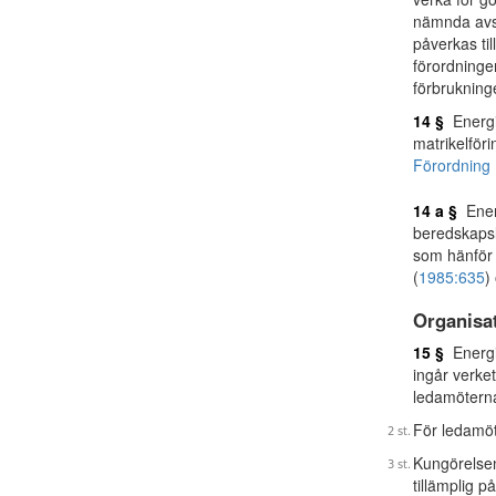
nämnda avse
påverkas til
förordninge
förbrukning
14 §
Energiv
matrikelföri
Förordning 
14 a §
Energ
beredskapsl
som hänför s
(
1985:635
)
Organisa
15 §
Energiv
ingår verke
ledamöterna
För ledamöt
Kungörelse
tillämplig p