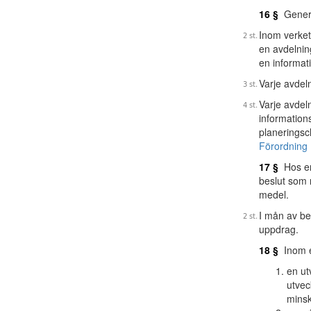
16 §
General
Inom verket
en avdelnin
en informat
Varje avdel
Varje avdel
information
planeringsc
Förordning 
17 §
Hos ene
beslut som 
medel.
I mån av be
uppdrag.
18 §
Inom e
en ut
utvec
minsk