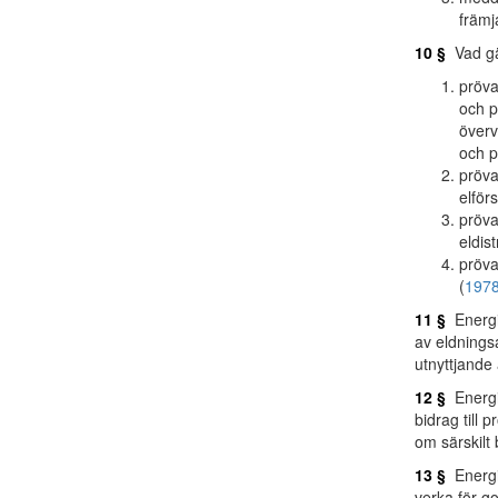
främj
10 §
Vad gäl
pröva
och p
överv
och p
pröva
elför
pröva
eldis
pröva
(
1978
11 §
Energiv
av eldningsa
utnyttjande
12 §
Energiv
bidrag till 
om särskilt 
13 §
Energiv
verka för go