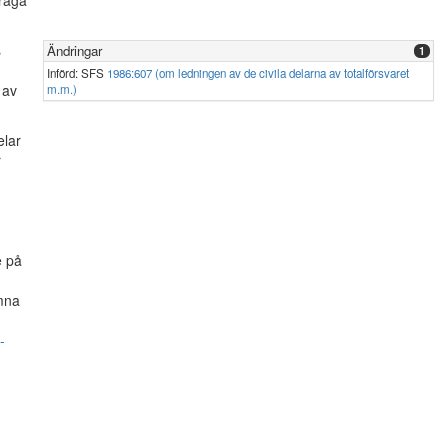
fråga
s
Ändringar
1
Införd: SFS
1986:607 (om ledningen av de civila delarna av totalförsvaret
 av
m.m.)
elar
r
e på
,
ämna
-