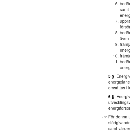
bedöm
samt 
energi
upprä
försö
bedöm
även 
främj
energ
främj
bedöm
energ
5 §
Energive
energiplane
omsättas i
6 §
Energive
utvecklingsv
energiförsö
För denna u
stödgivande o
samt värdera