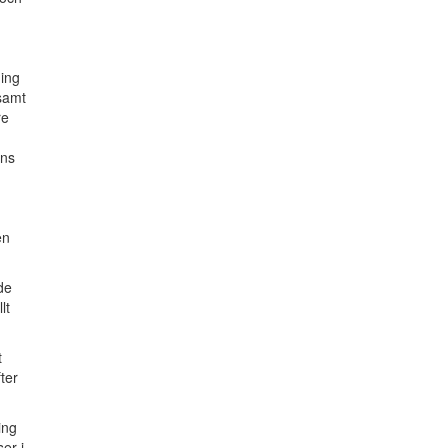
ning
 samt
re
ens
en
de
lt
t
fter
ing
ser i