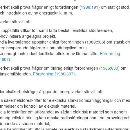
rket skall pröva frågor enligt förordningen (
1986:191
) om statligt stöd 
och introduktion av ny energiteknik, m.m.
verket särskilt att
, uppställa villkor för, samt fatta beslut i enskilda stödärenden,
ehov initiera angelägna projekt,
dla kvarstående uppgifter enligt förordningen (
1980:566
) om statsbid
energibesparande åtgärder inom näringslivet m.m.
a energi- och industripolitiska effekter av lämnat stöd.
Förordning
:607).
rket skall pröva frågor om bidrag enligt förordningen (
1985:630
) om
ränslemiljöfonden.
Förordning (1986:607).
er elsäkerhetsfrågor åligger det energiverket särskilt att
da säkerhetsföreskrifter för elektriska starkströmsanläggningar och me
mmelser om kontroll av elektrisk materiel,
la föreskrifter om utförandet av sådan elektrisk materiel som genom
romagnetisk strålning kan orsaka radiostörningar samt om provning oc
nnande av sådan materiel,
la behörighet att utföra arbete på elektriska starkströmsanläggningar