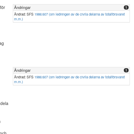
för
Ändringar
1
Ändrad: SFS
1986:607 (om ledningen av de civila delarna av totalförsvaret
m.m.)
rag
Ändringar
1
Ändrad: SFS
1986:607 (om ledningen av de civila delarna av totalförsvaret
m.m.)
ddela
h
 och