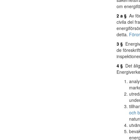
säkerhetsfrå
om energifö
2 a §
Av för
civila del f
energiförsö
detta.
Föror
3 §
Energive
de föreskrif
inspektione
4 §
Det ålig
Energiverket
analy
markn
utred
under
tillh
och b
natur
utvär
bevak
energ