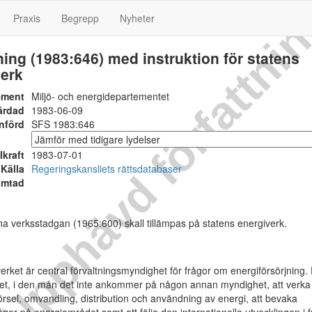
Upphävd författni
Praxis
Begrepp
Nyheter
ing (1983:646) med instruktion för statens
verk
ement
Miljö- och energidepartementet
ärdad
1983-06-09
nförd
SFS 1983:646
Ikraft
1983-07-01
Källa
Regeringskansliets rättsdatabaser
ämtad
 verksstadgan (1965:600) skall tillämpas på statens energiverk.
rket är central förvaltningsmyndighet för frågor om energiförsörjning.
ket, i den mån det inte ankommer på någon annan myndighet, att verka 
llförsel, omvandling, distribution och användning av energi, att bevaka