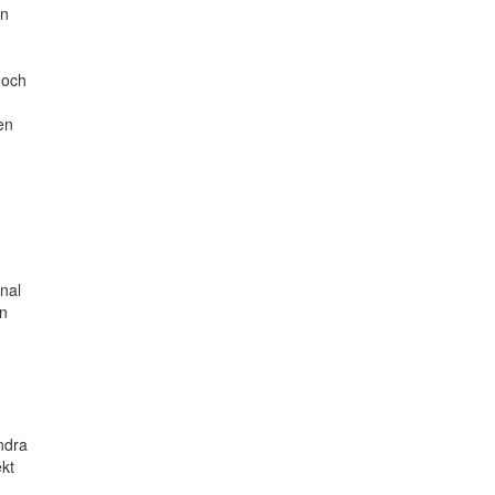
en
 och
en
nal
an
ndra
ekt