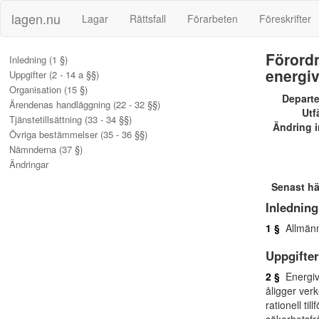
lagen.nu
Lagar
Rättsfall
Förarbeten
Föreskrifter
Förordn
Inledning (1 §)
energi
Uppgifter (2 - 14 a §§)
Organisation (15 §)
Depart
Ärendenas handläggning (22 - 32 §§)
Utf
Tjänstetillsättning (33 - 34 §§)
Ändring i
Övriga bestämmelser (35 - 36 §§)
Nämnderna (37 §)
Ändringar
Senast h
Inledning
1 §
Allmänna
Uppgifter
2 §
Energive
åligger ver
rationell ti