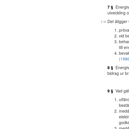
7 §
Energive
utveckling 
Det åligger 
pröva
vid b
behan
till 
bevak
(1986
8 §
Energive
bidrag ur b
9 §
Vad gäll
utfär
bestä
medde
elekt
godkä
medde