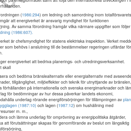
gor på energiområdet samt att följa den internationella utvecklingen i 
rhållanden.
ordningen (
1986:294
) om ledning och samordning inom totalförsvaret
ramgår att energiverket är ansvarig myndighet för funktionen
rjning. Av samma förordning framgår vilka närmare uppgifter som följer
dning (1986:607).
rket är chefsmyndighet för statens elektriska inspektion. Verket medd
ter som behövs i anslutning till de bestämmelser regeringen utfärdar fö
n.
ger energiverket att bedriva planerings- och utredningsverksamhet.
 skall
sera och bedöma bränslealternativ eller energialternativ med avseend
ader, tillgänglighet, miljöeffekter och teknik för utnyttjande av bränslen
a förhållanden på internationella och svenska energimarknader och l
lag för bedömningar av hur dessa påverkar landets ekonomi,
andahålla underlag rörande energiförsörjningen för tillämpningen av
plan
ygglagen (1987:10)
och lagen (
1987:12
) om hushållning med
resurser m. m.,
dera och lämna underlag för omprövning av energipolitiska åtgärder,
a att förutsättningar skapas för genomförande av beslut om långsiktig
iförsörjning,