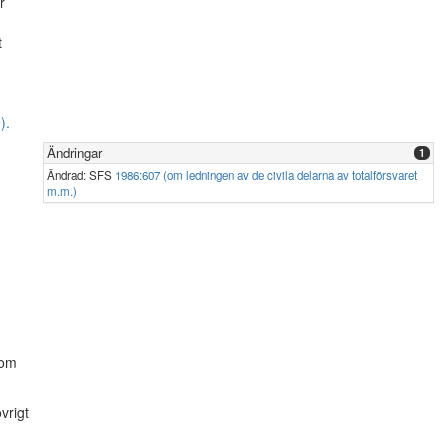
r
t
).
Ändringar
1
Ändrad: SFS
1986:607 (om ledningen av de civila delarna av totalförsvaret
m.m.)
nom
vrigt