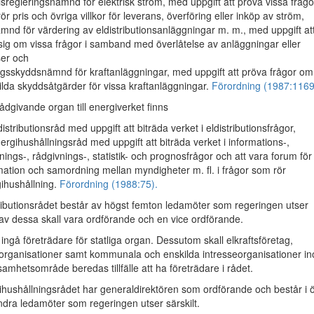
isregleringsnämnd för elektrisk ström, med uppgift att pröva vissa frågo
ör pris och övriga villkor för leverans, överföring eller inköp av ström,
mnd för värdering av eldistributionsanläggningar m. m., med uppgift at
 sig om vissa frågor i samband med överlåtelse av anläggningar eller
ser och
igsskyddsnämnd för kraftanläggningar, med uppgift att pröva frågor om
ilda skyddsåtgärder för vissa kraftanläggningar.
Förordning (1987:1169
givande organ till energiverket finns
ldistributionsråd med uppgift att biträda verket i eldistributionsfrågor,
nergihushållningsråd med uppgift att biträda verket i informations-,
dnings-, rådgivnings-, statistik- och prognosfrågor och att vara forum för
mation och samordning mellan myndigheter m. fl. i frågor som rör
ihushållning.
Förordning (1988:75).
ibutionsrådet består av högst femton ledamöter som regeringen utser
n av dessa skall vara ordförande och en vice ordförande.
l ingå företrädare för statliga organ. Dessutom skall elkraftsföretag,
organisationer samt kommunala och enskilda intresseorganisationer i
amhetsområde beredas tillfälle att ha företrädare i rådet.
ushållningsrådet har generaldirektören som ordförande och består i ö
andra ledamöter som regeringen utser särskilt.