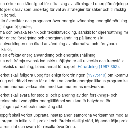
a risker och känslighet för olika slag av störningar i energiförsörjning
följder därav som underlag för val av strategier för säker och tillräcklig
tillförsel,
tta översikter och prognoser över energianvändning, energiförsörjning
rjningsmöjligheter,
a och bevaka teknik och teknikutveckling, särskilt för oljeersättning m
för energiförsörjning och energianvändning på längre sikt,
a utvecklingen och ökad användning av alternativa och förnybara
ikällor,
a en effektiv energianvändning och energihushållning,
a och främja svensk industris möjligheter att utveckla och framställa
iteknisk utrustning, bland annat för export.
Förordning (1987:352).
rket skall fullgöra uppgifter enligt förordningen (
1977:440
) om kommu
ring och därvid verka för att den nationella energipolitikens program k
 kommunernas verksamhet med kommunernas medverkan.
rket skall svara för stöd till och planering av den forsknings- och
erksamhet vad gäller energitillförsel som kan få betydelse för
rjningen på kort och medellång sikt.
ppgift skall verket upprätta insatsplaner, samordna verksamhet med a
rgan, ta initiativ till projekt och fördela statligt stöd, löpande följa proj
 resultat och svara för resultatöverföring.