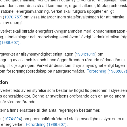
enden samordnas så att kommuner, organisationer, företag och ensk
l rationell energianvändning. Verket skall fullgöra uppgifter enligt
n (
1976:757
) om vissa åtgärder inom statsförvaltningen för att minska
en av energi.
erket skall biträda energiforskningsnämnden med löneadministration
ng, utbetalningar och redovisning samt även i övrigt i administrativa fråg
(1986:607).
iverket är tillsynsmyndighet enligt lagen (
1984:1049
) om
agring av olja och kol och handlägger ärenden rörande sådana lån m.
ig till oljelagringen. Verket är dessutom tillsynsmyndighet enligt lagen
 om försörjningsberedskap på naturgasområdet.
Förordning (1986:607)
tion
erket leds av en styrelse som består av högst tio personer. I styrelsen
ts generaldirektör. Denne är styrelsens ordförande och en av de andra
 är vice ordförande.
erna finns ersättare till det antal regeringen bestämmer.
n (
1974:224
) om personalföreträdare i statlig myndighets styrelse m.m.
å energiverket.
Förordning (1986:607).