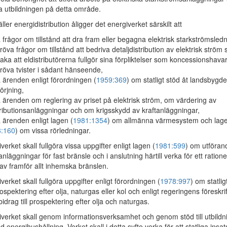
a utbildningen på detta område.
ler energidistribution åligger det energiverket särskilt att
 frågor om tillstånd att dra fram eller begagna elektrisk starkströmsled
röva frågor om tillstånd att bedriva detaljdistribution av elektrisk ström
aka att eldistributörerna fullgör sina förpliktelser som koncessionshava
röva tvister i sådant hänseende,
 ärenden enligt förordningen (
1959:369
) om statligt stöd åt landsbygd
sörjning,
 ärenden om reglering av priset på elektrisk ström, om värdering av
tributionsanläggningar och om krigsskydd av kraftanläggningar,
 ärenden enligt lagen (
1981:1354
) om allmänna värmesystem och lag
:160
) om vissa rörledningar.
erket skall fullgöra vissa uppgifter enligt lagen (
1981:599
) om utföran
nläggningar för fast bränsle och i anslutning härtill verka för ett rationel
 av framför allt inhemska bränslen.
erket skall fullgöra uppgifter enligt förordningen (
1978:997
) om statlig
prospektering efter olja, naturgas eller kol och enligt regeringens föreskri
bidrag till prospektering efter olja och naturgas.
erket skall genom informationsverksamhet och genom stöd till utbildn
d energihushållning. Verket skall i detta syfte verka för att statliga insat