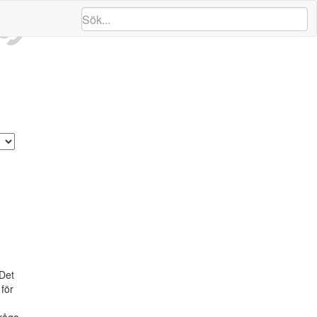
ng
 Det
för