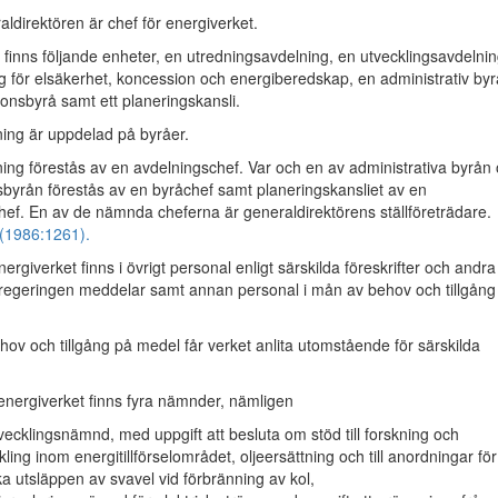
direktören är chef för energiverket.
 finns följande enheter, en utredningsavdelning, en utvecklingsavdelnin
g för elsäkerhet, koncession och energiberedskap, en administrativ byr
ionsbyrå samt ett planeringskansli.
ning är uppdelad på byråer.
ning förestås av en avdelningschef. Var och en av administrativa byrån
sbyrån förestås av en byråchef samt planeringskansliet av en
hef. En av de nämnda cheferna är generaldirektörens ställföreträdare.
(1986:1261).
rgiverket finns i övrigt personal enligt särskilda föreskrifter och andra
regeringen meddelar samt annan personal i mån av behov och tillgång
hov och tillgång på medel får verket anlita utomstående för särskilda
nergiverket finns fyra nämnder, nämligen
vecklingsnämnd, med uppgift att besluta om stöd till forskning och
kling inom energitillförselområdet, oljeersättning och till anordningar för
a utsläppen av svavel vid förbränning av kol,