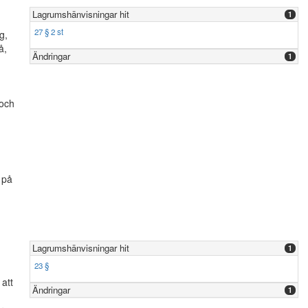
Lagrumshänvisningar hit
1
27 § 2 st
g,
å,
Ändringar
1
 och
 på
Lagrumshänvisningar hit
1
23 §
 att
Ändringar
1