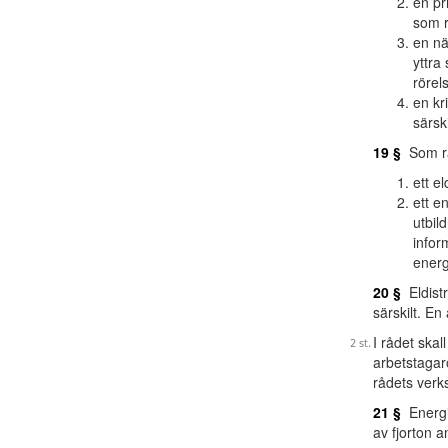
en pr
som r
en nä
yttra
rörel
en kr
särsk
19 §
Som råd
ett e
ett e
utbil
infor
energ
20 §
Eldistr
särskilt. E
I rådet skal
arbetstagar
rådets verks
21 §
Energih
av fjorton 