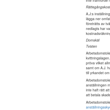
inte framförde 
Rättegångskost
A.J:s inställni
lägga ner omfa
företrätts av t
nedlagts har var
kostnadsräknin
Domskäl
Tvisten
Arbetsdomstolen
kvittningslagen
pröva vilket al
samt om A.J. har
till yrkandet o
Arbetsdomstolen 
anställningen m
inte haft rätt a
att betala skad
Arbetsdomstolen
anställningssk