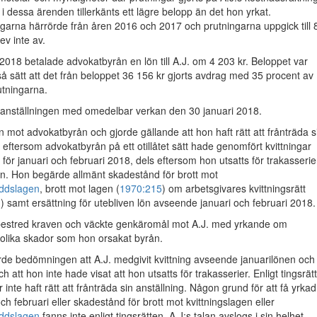
 i dessa ärenden tillerkänts ett lägre belopp än det hon yrkat.
garna härrörde från åren 2016 och 2017 och prutningarna uppgick till 
ev inte av.
2018 betalade advokatbyrån en lön till A.J. om 4 203 kr. Beloppet var
å sätt att det från beloppet 36 156 kr gjorts avdrag med 35 procent av
utningarna.
e anställningen med omedelbar verkan den 30 januari 2018.
an mot advokatbyrån och gjorde gällande att hon haft rätt att frånträda s
s eftersom advokatbyrån på ett otillåtet sätt hade genomfört kvittningar
för januari och februari 2018, dels eftersom hon utsatts för trakasserie
en. Hon begärde allmänt skadestånd för brott mot
yddslagen
, brott mot lagen (
1970:215
) om arbetsgivares kvittningsrätt
n) samt ersättning för utebliven lön avseende januari och februari 2018.
estred kraven och väckte genkäromål mot A.J. med yrkande om
 olika skador som hon orsakat byrån.
rde bedömningen att A.J. medgivit kvittning avseende januarilönen och
h att hon inte hade visat att hon utsatts för trakasserier. Enligt tingsrät
 inte haft rätt att frånträda sin anställning. Någon grund för att få yrkad
och februari eller skadestånd för brott mot kvittningslagen eller
yddslagen
fanns inte enligt tingsrätten. A.J:s talan avslogs i sin helhet.