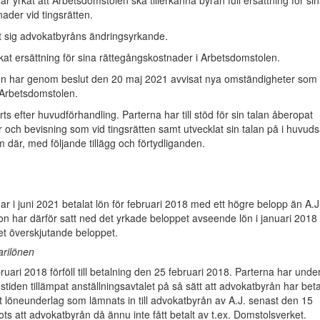
r yrkat att Arbetsdomstolen ska tillerkänna byrån full ersättning för si
ader vid tingsrätten.
t sig advokatbyråns ändringsyrkande.
kat ersättning för sina rättegångskostnader i Arbetsdomstolen.
n har genom beslut den 20 maj 2021 avvisat nya omständigheter som
 Arbetsdomstolen.
ts efter huvudförhandling. Parterna har till stöd för sin talan åberopat
ch bevisning som vid tingsrätten samt utvecklat sin talan på i huvud
där, med följande tillägg och förtydliganden.
r i juni 2021 betalat lön för februari 2018 med ett högre belopp än A.J
Hon har därför satt ned det yrkade beloppet avseende lön i januari 2018
t överskjutande beloppet.
arilönen
bruari 2018 förföll till betalning den 25 februari 2018. Parterna har unde
stiden tillämpat anställningsavtalet på så sätt att advokatbyrån har beta
t löneunderlag som lämnats in till advokatbyrån av A.J. senast den 15
ots att advokatbyrån då ännu inte fått betalt av t.ex. Domstolsverket.