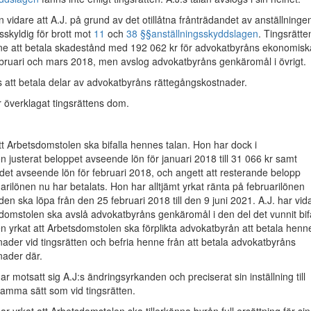
n vidare att A.J. på grund av det otillåtna frånträdandet av anställninge
skyldig för brott mot
11
och
38 §§
anställningsskyddslagen
. Tingsrätte
nne att betala skadestånd med 192 062 kr för advokatbyråns ekonomisk
ebruari och mars 2018, men avslog advokatbyråns genkäromål i övrigt.
es att betala delar av advokatbyråns rättegångskostnader.
 överklagat tingsrättens dom.
att Arbetsdomstolen ska bifalla hennes talan. Hon har dock i
 justerat beloppet avseende lön för januari 2018 till 31 066 kr samt
ndet avseende lön för februari 2018, och angett att resterande belopp
rilönen nu har betalats. Hon har alltjämt yrkat ränta på februarilönen
den ska löpa från den 25 februari 2018 till den 9 juni 2021. A.J. har vid
sdomstolen ska avslå advokatbyråns genkäromål i den del det vunnit bifa
en yrkat att Arbetsdomstolen ska förplikta advokatbyrån att betala henn
ader vid tingsrätten och befria henne från att betala advokatbyråns
nader där.
r motsatt sig A.J:s ändringsyrkanden och preciserat sin inställning till
amma sätt som vid tingsrätten.