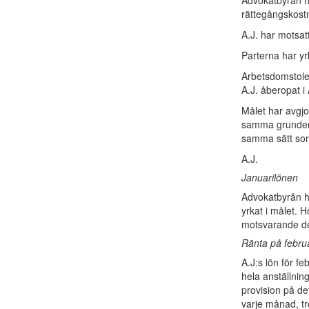
Advokatbyrån ha
rättegångskostn
A.J. har motsat
Parterna har yr
Arbetsdomstole
A.J. åberopat i
Målet har avgjor
samma grunder o
samma sätt som 
A.J.
Januarilönen
Advokatbyrån ha
yrkat i målet. 
motsvarande de
Ränta på febru
A.J:s lön för fe
hela anställning
provision på de
varje månad, tr