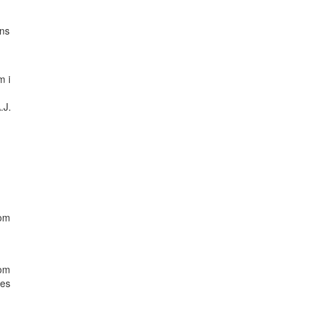
nns
m i
.J.
 om
 om
ses