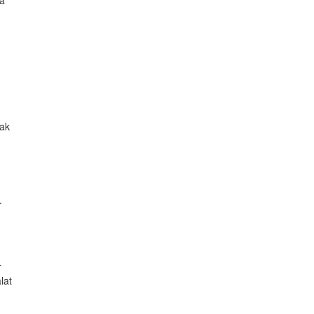
na
sak
.
r
lat