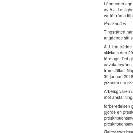
Löneunderlaget 
av A.J. i enlig
varför ränta löp
Preskription
Tingsrätten har
angående sitt s
A.J. frånträdd
skickats den 2
företogs. Det gå
advokatbyråns u
framställas. Nå
30 januari 2018
yrkande om ska
Arbetsgivaren u
mot anställnings
förberedelsen g
gjorde en pres
preskriptionsinv
preskriptionsin
Rättegångskost