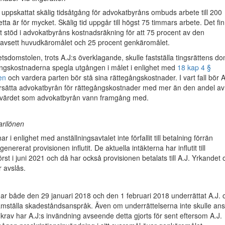
 uppskattat skälig tidsåtgång för advokatbyråns ombuds arbete till 200
tta är för mycket. Skälig tid uppgår till högst 75 timmars arbete. Det fi
ot stöd i advokatbyråns kostnadsräkning för att 75 procent av den
 avsett huvudkäromålet och 25 procent genkäromålet.
etsdomstolen, trots A.J:s överklagande, skulle fastställa tingsrättens do
ångskostnaderna spegla utgången i målet i enlighet med
18 kap 4 §
en
och vardera parten bör stå sina rättegångskostnader. I vart fall bör A
 ersätta advokatbyrån för rättegångskostnader med mer än den andel av
 värdet som advokatbyrån vann framgång med.
arilönen
r i enlighet med anställningsavtalet inte förfallit till betalning förrän
enererat provisionen influtit. De aktuella intäkterna har influtit till
rst i juni 2021 och då har också provisionen betalats till A.J. Yrkandet
r avslås.
ar både den 29 januari 2018 och den 1 februari 2018 underrättat A.J.
framställa skadeståndsanspråk. Även om underrättelserna inte skulle an
 krav har A.J:s invändning avseende detta gjorts för sent eftersom A.J.