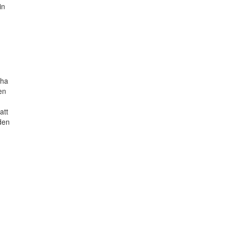
in
 ha
en
att
 den