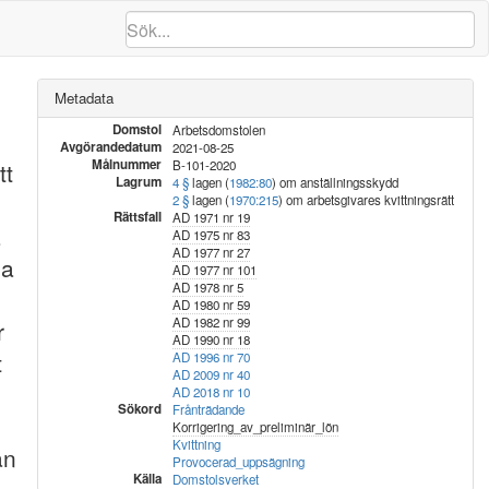
Metadata
Domstol
Arbetsdomstolen
Avgörandedatum
2021-08-25
Målnummer
tt
B-101-2020
Lagrum
4 §
lagen (
1982:80
) om anställningsskydd
2 §
lagen (
1970:215
) om arbetsgivares kvittningsrätt
Rättsfall
AD 1971 nr 19
a
AD 1975 nr 83
AD 1977 nr 27
da
AD 1977 nr 101
AD 1978 nr 5
AD 1980 nr 59
AD 1982 nr 99
r
AD 1990 nr 18
t
AD 1996 nr 70
AD 2009 nr 40
AD 2018 nr 10
Sökord
Frånträdande
Korrigering_av_preliminär_lön
Kvittning
an
Provocerad_uppsägning
Källa
Domstolsverket