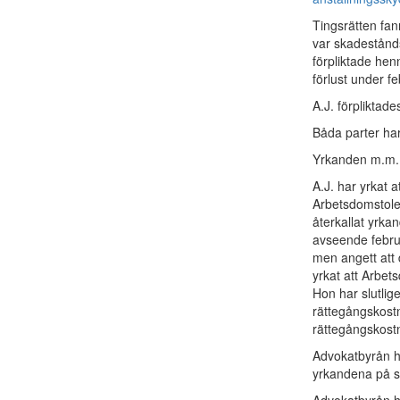
Tingsrätten fan
var skadestånds
förpliktade he
förlust under f
A.J. förpliktad
Båda parter har
Yrkanden m.m.
A.J. har yrkat 
Arbetsdomstolen
återkallat yrka
avseende februa
men angett att 
yrkat att Arbet
Hon har slutlig
rättegångskostn
rättegångskost
Advokatbyrån ha
yrkandena på s