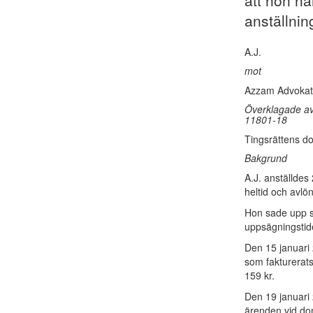
att hon har
anställni
A.J.
mot
Azzam Advokat
Överklagade av
11801-18
Tingsrättens do
Bakgrund
A.J. anställde
heltid och avlö
Hon sade upp si
uppsägningstid
Den 15 januari 
som fakturerats
159 kr.
Den 19 januari 
ärenden vid dom