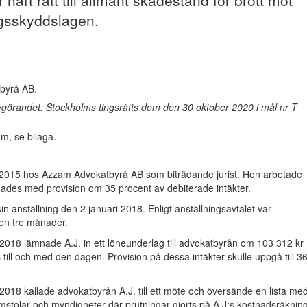
 haft rätt till allmänt skadestånd för brott mot
ngsskyddslagen.
byrå AB.
görandet: Stockholms tingsrätts dom den 30 oktober 2020 i mål nr T
m, se bilaga.
s 2015 hos Azzam Advokatbyrå AB som biträdande jurist. Hon arbetade
nades med provision om 35 procent av debiterade intäkter.
n anställning den 2 januari 2018. Enligt anställningsavtalet var
en tre månader.
2018 lämnade A.J. in ett löneunderlag till advokatbyrån om 103 312 kr
 till och med den dagen. Provision på dessa intäkter skulle uppgå till 3
2018 kallade advokatbyrån A.J. till ett möte och översände en lista me
stolar och myndigheter där prutningar gjorts på A.J:s kostnadsräkning