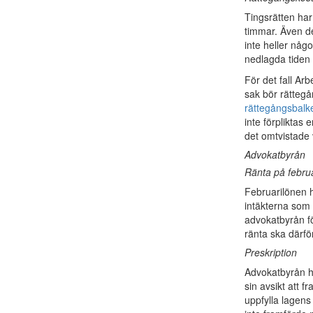
Tingsrätten har
timmar. Även de
inte heller någ
nedlagda tiden
För det fall Arb
sak bör rätteg
rättegångsbalk
inte förpliktas
det omtvistade
Advokatbyrån
Ränta på febru
Februarilönen ha
intäkterna som g
advokatbyrån fö
ränta ska därfö
Preskription
Advokatbyrån h
sin avsikt att 
uppfylla lagens