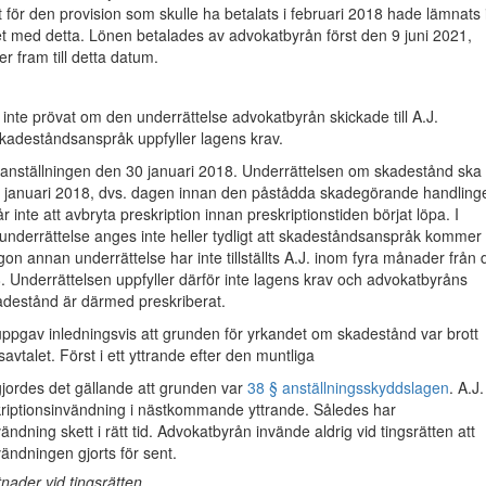
för den provision som skulle ha betalats i februari 2018 hade lämnats 
het med detta. Lönen betalades av advokatbyrån först den 9 juni 2021,
er fram till detta datum.
 inte prövat om den underrättelse advokatbyrån skickade till A.J.
kadeståndsanspråk uppfyller lagens krav.
e anställningen den 30 januari 2018. Underrättelsen om skadestånd ska
9 januari 2018, dvs. dagen innan den påstådda skadegörande handling
r inte att avbryta preskription innan preskriptionstiden börjat löpa. I
nderrättelse anges inte heller tydligt att skadeståndsanspråk kommer 
gon annan underrättelse har inte tillställts A.J. inom fyra månader från
. Underrättelsen uppfyller därför inte lagens krav och advokatbyråns
destånd är därmed preskriberat.
ppgav inledningsvis att grunden för yrkandet om skadestånd var brott
avtalet. Först i ett yttrande efter den muntliga
jordes det gällande att grunden var
38 § anställningsskyddslagen
. A.J.
kriptionsinvändning i nästkommande yttrande. Således har
ändning skett i rätt tid. Advokatbyrån invände aldrig vid tingsrätten att
vändningen gjorts för sent.
nader vid tingsrätten