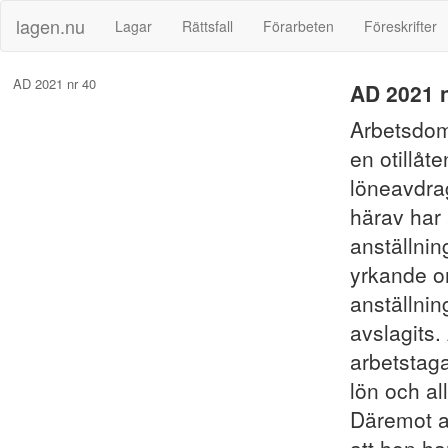
lagen.nu
Lagar
Rättsfall
Förarbeten
Föreskrifter
AD 2021 nr 40
AD 2021 n
Arbetsdom
en otillåt
löneavdra
härav har 
anställni
yrkande om
anställnin
avslagits.
arbetstaga
lön och al
Däremot a