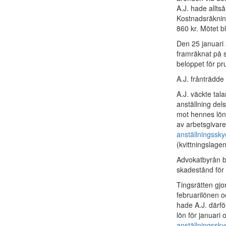
A.J. hade alltså
Kostnadsräknin
860 kr. Mötet bl
Den 25 januari 
framräknat på s
beloppet för pr
A.J. frånträdd
A.J. väckte tal
anställning del
mot hennes lön 
av arbetsgivar
anställningssk
(kvittningslage
Advokatbyrån b
skadestånd för
Tingsrätten gjo
februarilönen oc
hade A.J. därför
lön för januari 
anställningssk