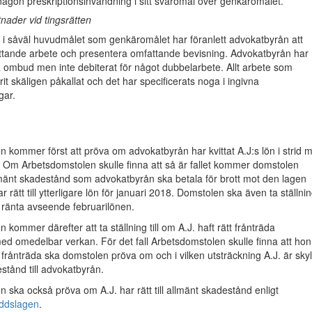
någon preskriptionsinvändning i sitt svaromål över genkäromålet.
nader vid tingsrätten
ng i såväl huvudmålet som genkäromålet har föranlett advokatbyrån att
ttande arbete och presentera omfattande bevisning. Advokatbyrån har
vå ombud men inte debiterat för något dubbelarbete. Allt arbete som
it skäligen påkallat och det har specificerats noga i ingivna
gar.
 kommer först att pröva om advokatbyrån har kvittat A.J:s lön i strid 
. Om Arbetsdomstolen skulle finna att så är fallet kommer domstolen
lmänt skadestånd som advokatbyrån ska betala för brott mot den lagen
 rätt till ytterligare lön för januari 2018. Domstolen ska även ta ställni
m ränta avseende februarilönen.
kommer därefter att ta ställning till om A.J. haft rätt frånträda
ed omedelbar verkan. För det fall Arbetsdomstolen skulle finna att hon
tt frånträda ska domstolen pröva om och i vilken utsträckning A.J. är sky
estånd till advokatbyrån.
 ska också pröva om A.J. har rätt till allmänt skadestånd enligt
yddslagen
.