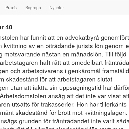
Praxis
Begrepp
Nyheter
r 40
stolen har funnit att en advokatbyrå genomfört
en kvittning av en biträdande jurists lön genom e
g motsvarande nästan en månadslön. Till följd
arbetstagaren haft rätt att omedelbart frånträd
ngen och arbetsgivarens i genkäromål framställ
 skadestånd för att arbetstagaren slutat
gen utan att iaktta sin uppsägningstid har därfö
 Arbetsdomstolen ansåg att det inte var visat at
ren utsatts för trakasserier. Hon har tillerkänts
lmänt skadestånd för brott mot kvittningslagen.
nsågs grunden för frånträdandet inte varit såd