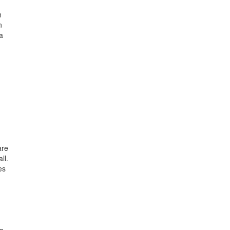
n
n
a
are
ll.
es