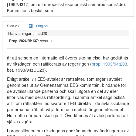
[1992zl317] om ett europeiskt ekonomiskt samarbetsområde).
Kommitténs beslut, som
Sida 20
Original
Hänvisningar till sid20
Prop. 2024/25:137:
Avsnitt
6
är att se som en internationell överenskommelse, har godkänts
av riksdagen och ratificerats av regeringen (
prop. 1993/94:203
,
bet. 1993/94zUU23).
Enligt artikel 7 i EES-avtalet är rättsakter, som ingår i avtalet
genom beslut av Gemensamma EES-kommittén, bindande för
de avtalsslutande parterna och skall utgöra en del av eller
införlivas med deras rättsordning.
I
samma artikel sägs också
att - om rättsakten motsvarar ett EG-direktiv - de avtalsslutande
parterna har rätt att välja form och metod för genomförandet.
Hur detta närmare skall gå till Överlämnas åt avtalsparterna att
själva avgöra.
I
propositionen om riksdagens godkännande av ändringarna av