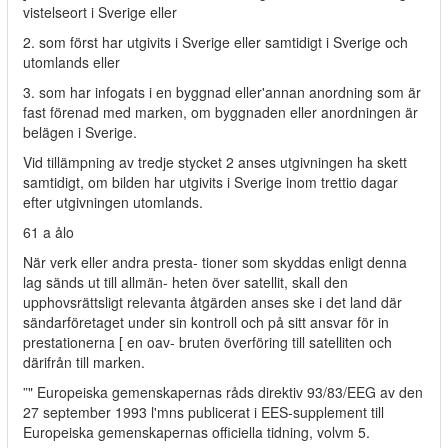
vistelseort i Sverige eller
2. som först har utgivits i Sverige eller samtidigt i Sverige och
utomlands eller
3. som har infogats i en byggnad eller'annan anordning som är
fast förenad med marken, om byggnaden eller anordningen är
belägen i Sverige.
Vid tillämpning av tredje stycket 2 anses utgivningen ha skett
samtidigt, om bilden har utgivits i Sverige inom trettio dagar
efter utgivningen utomlands.
61 a ålo
När verk eller andra presta- tioner som skyddas enligt denna
lag sänds ut till allmän- heten över satellit, skall den
upphovsrättsligt relevanta åtgärden anses ske i det land där
sändarföretaget under sin kontroll och på sitt ansvar för in
prestationerna [ en oav- bruten överföring till satelliten och
därifrån till marken.
”" Europeiska gemenskapernas råds direktiv 93/83/EEG av den
27 september 1993 l'mns publicerat i EES-supplement till
Europeiska gemenskapernas officiella tidning, volvm 5.