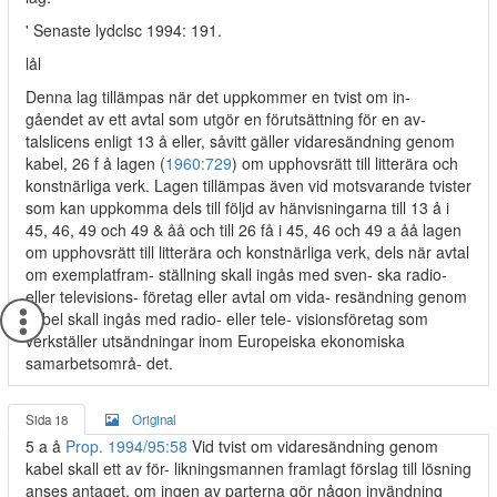
' Senaste lydclsc 1994: 191.
lål
Denna lag tillämpas när det uppkommer en tvist om in-
gåendet av ett avtal som utgör en förutsättning för en av-
talslicens enligt 13 å eller, såvitt gäller vidaresändning genom
kabel, 26 f å lagen (
1960:729
) om upphovsrätt till litterära och
konstnärliga verk. Lagen tillämpas även vid motsvarande tvister
som kan uppkomma dels till följd av hänvisningarna till 13 å i
45, 46, 49 och 49 & åå och till 26 få i 45, 46 och 49 a åå lagen
om upphovsrätt till litterära och konstnärliga verk, dels när avtal
om exemplatfram- ställning skall ingås med sven- ska radio-
eller televisions- företag eller avtal om vida- resändning genom
kabel skall ingås med radio- eller tele- visionsföretag som
verkställer utsändningar inom Europeiska ekonomiska
samarbetsområ- det.
Sida 18
Original
5 a å
Prop. 1994/95:58
Vid tvist om vidaresändning genom
kabel skall ett av för- likningsmannen framlagt förslag till lösning
anses antaget, om ingen av parterna gör någon invändning