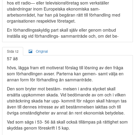
hos ett radio— eller televisionsföretag som verkställer
utsändningar inom Europeiska ekonomiska sam-
arbetsområdet, har han på begäran rätt till förhandling med
organisationen respektive företaget.
En förhandlingsskyldig part skall själv eller genom ombud
inställa sig vid förhandlings- sammanträde och, om det be-
Sida 12
Original
57 å8
hövs, lägga fram ett motiverat förslag till lösning av den fråga
som förhandlingen avser. Parterna kan gemen- samt välja en
annan form för förhandling än sammanträde.
Den som bryter mot bestäm- melsen i andra stycket skall
ersätta uppkommen skada. Vid bedömande av om och i vilken
utsträckning skada har upp- kommit för någon skall hänsyn tas
även till dennes intresse av att bestämmelsen iakttas och till
övriga omständigheter av annat än rent ekonomisk betydelse.
Vad som sägs i 53- 56 åå skall också tillämpas på rättighet som
skyddas genom föreskrift l 5 kap.