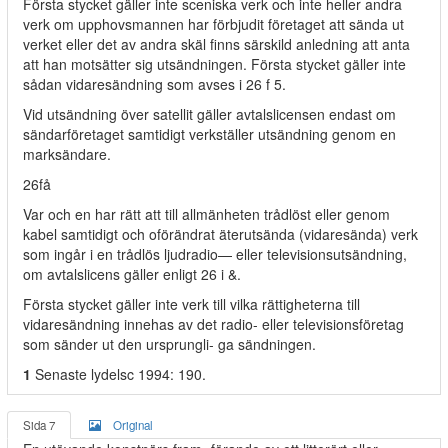
Första stycket gäller inte sceniska verk och inte heller andra
verk om upphovsmannen har förbjudit företaget att sända ut
verket eller det av andra skäl finns särskild anledning att anta
att han motsätter sig utsändningen. Första stycket gäller inte
sådan vidaresändning som avses i 26 f 5.
Vid utsändning över satellit gäller avtalslicensen endast om
sändarföretaget samtidigt verkställer utsändning genom en
marksändare.
26få
Var och en har rätt att till allmänheten trådlöst eller genom
kabel samtidigt och oförändrat äterutsända (vidaresända) verk
som ingår i en trådlös ljudradio— eller televisionsutsändning,
om avtalslicens gäller enligt 26 i &.
Första stycket gäller inte verk till vilka rättigheterna till
vidaresändning innehas av det radio- eller televisionsföretag
som sänder ut den ursprungli- ga sändningen.
1
Senaste lydelsc 1994: 190.
Sida 7
Original