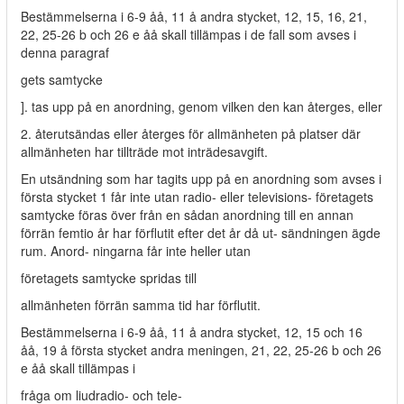
Bestämmelserna i 6-9 åå, 11 å andra stycket, 12, 15, 16, 21,
22, 25-26 b och 26 e åå skall tillämpas i de fall som avses i
denna paragraf
gets samtycke
]. tas upp på en anordning, genom vilken den kan återges, eller
2. återutsändas eller återges för allmänheten på platser där
allmänheten har tillträde mot inträdesavgift.
En utsändning som har tagits upp på en anordning som avses i
första stycket 1 får inte utan radio- eller televisions- företagets
samtycke föras över från en sådan anordning till en annan
förrän femtio år har förflutit efter det år då ut- sändningen ägde
rum. Anord- ningarna får inte heller utan
företagets samtycke spridas till
allmänheten förrän samma tid har förflutit.
Bestämmelserna i 6-9 åå, 11 å andra stycket, 12, 15 och 16
åå, 19 å första stycket andra meningen, 21, 22, 25-26 b och 26
e åå skall tillämpas i
fråga om liudradio- och tele-