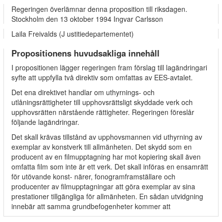
Regeringen överlämnar denna proposition till riksdagen.
Stockholm den 13 oktober 1994 Ingvar Carlsson
Laila Freivalds (J ustitiedepartementet)
Propositionens huvudsakliga innehåll
I propositionen lägger regeringen fram förslag till lagändringari
syfte att uppfylla två direktiv som omfattas av EES-avtalet.
Det ena direktivet handlar om uthyrnings- och
utlåningsrättigheter till upphovsrättsligt skyddade verk och
upphovsrätten närstående rättigheter. Regeringen föreslår
följande lagändringar.
Det skall krävas tillstånd av upphovsmannen vid uthyrning av
exemplar av konstverk till allmänheten. Det skydd som en
producent av en filmupptagning har mot kopiering skall även
omfatta film som inte är ett verk. Det skall införas en ensamrätt
för utövande konst- närer, fonogramframställare och
producenter av filmupptagningar att göra exemplar av sina
prestationer tillgängliga för allmänheten. En sådan utvidgning
innebär att samma grundbefogenheter kommer att