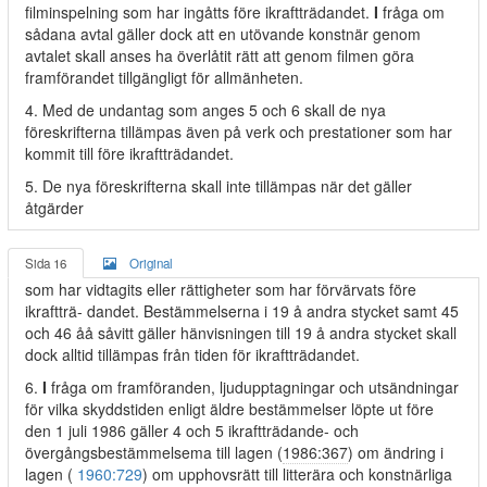
filminspelning som har ingåtts före ikraftträdandet.
I
fråga om
sådana avtal gäller dock att en utövande konstnär genom
avtalet skall anses ha överlåtit rätt att genom filmen göra
framförandet tillgängligt för allmänheten.
4. Med de undantag som anges 5 och 6 skall de nya
föreskrifterna tillämpas även på verk och prestationer som har
kommit till före ikraftträdandet.
5. De nya föreskrifterna skall inte tillämpas när det gäller
åtgärder
Sida 16
Original
som har vidtagits eller rättigheter som har förvärvats före
ikraftträ- dandet. Bestämmelserna i 19 å andra stycket samt 45
och 46 åå såvitt gäller hänvisningen till 19 å andra stycket skall
dock alltid tillämpas från tiden för ikraftträdandet.
6.
I
fråga om framföranden, ljudupptagningar och utsändningar
för vilka skyddstiden enligt äldre bestämmelser löpte ut före
den 1 juli 1986 gäller 4 och 5 ikraftträdande- och
övergångsbestämmelsema till lagen (
1986:367
) om ändring i
lagen (
1960:729
) om upphovsrätt till litterära och konstnärliga