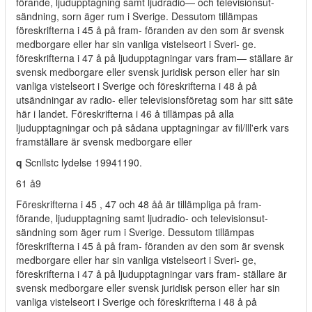
förande, ljudupptagning samt ljudradio— och televisionsut-
sändning, sorn äger rum i Sverige. Dessutom tillämpas
föreskrifterna i 45 å på fram- föranden av den som är svensk
medborgare eller har sin vanliga vistelseort i Sveri- ge.
föreskrifterna i 47 å på ljudupptagningar vars fram— ställare är
svensk medborgare eller svensk juridisk person eller har sin
vanliga vistelseort i Sverige och föreskrifterna i 48 å på
utsändningar av radio- eller televisionsföretag som har sitt säte
här i landet. Föreskrifterna i 46 å tillämpas på alla
ljudupptagningar och på sådana upptagningar av fil/lll'erk vars
framställare är svensk medborgare eller
q
Scnllstc lydelse 19941190.
61 å9
Föreskrifterna i 45 , 47 och 48 åå är tillämpliga på fram-
förande, ljudupptagning samt ljudradio- och televisionsut-
sändning som äger rum i Sverige. Dessutom tillämpas
föreskrifterna i 45 å på fram- föranden av den som är svensk
medborgare eller har sin vanliga vistelseort i Sveri- ge,
föreskrifterna i 47 å på ljudupptagningar vars fram- ställare är
svensk medborgare eller svensk juridisk person eller har sin
vanliga vistelseort i Sverige och föreskrifterna i 48 å på