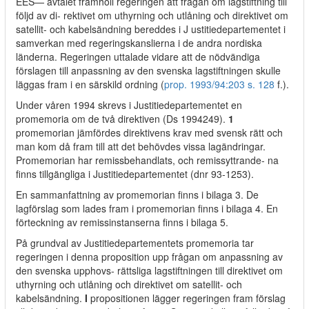
EES— avtalet framhöll regeringen att frågan om lagstiftning till
följd av di- rektivet om uthyrning och utlåning och direktivet om
satellit- och kabelsändning bereddes i J ustitiedepartementet i
samverkan med regeringskanslierna i de andra nordiska
länderna. Regeringen uttalade vidare att de nödvändiga
förslagen till anpassning av den svenska lagstiftningen skulle
läggas fram i en särskild ordning (
prop. 1993/94:203 s. 128
f.).
Under våren 1994 skrevs i Justitiedepartementet en
promemoria om de två direktiven (Ds 1994249).
1
promemorian jämfördes direktivens krav med svensk rätt och
man kom då fram till att det behövdes vissa lagändringar.
Promemorian har remissbehandlats, och remissyttrande- na
finns tillgängliga i Justitiedepartementet (dnr 93-1253).
En sammanfattning av promemorian finns i bilaga 3. De
lagförslag som lades fram i promemorian finns i bilaga 4. En
förteckning av remissinstanserna finns i bilaga 5.
På grundval av Justitiedepartementets promemoria tar
regeringen i denna proposition upp frågan om anpassning av
den svenska upphovs- rättsliga lagstiftningen till direktivet om
uthyrning och utlåning och direktivet om satellit- och
kabelsändning.
I
propositionen lägger regeringen fram förslag