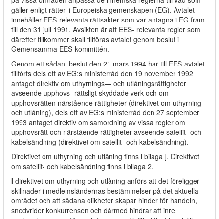
på vissa områden anpassa de inhemska reglerna till vad som
gäller enligt rätten i Europeiska gemenskapen (EG). Avtalet
innehåller EES-relevanta rättsakter som var antagna i EG fram
till den 31 juli 1991. Avsikten är att EES- relevanta regler som
därefter tillkommer skall tillföras avtalet genom beslut i
Gemensamma EES-kommittén.
Genom ett sådant beslut den 21 mars 1994 har till EES-avtalet
tillförts dels ett av EG:s ministerråd den 19 november 1992
antaget direktiv om uthyrnings— och utlåningsrättigheter
avseende upphovs- rättsligt skyddade verk och om
upphovsrätten närstående rättigheter (direktivet om uthyrning
och utlåning), dels ett av EG:s ministerråd den 27 september
1993 antaget direktiv om samordning av vissa regler om
upphovsrätt och närstående rättigheter avseende satellit- och
kabelsändning (direktivet om satellit- och kabelsändning).
Direktivet om uthyrning och utlåning finns i bilaga ]. Direktivet
om satellit- och kabelsändning finns i bilaga 2.
I
direktivet om uthyrning och utlåning anförs att det föreligger
skillnader i medlemsländernas bestämmelser på det aktuella
området och att sådana olikheter skapar hinder för handeln,
snedvrider konkurrensen och därmed hindrar att inre