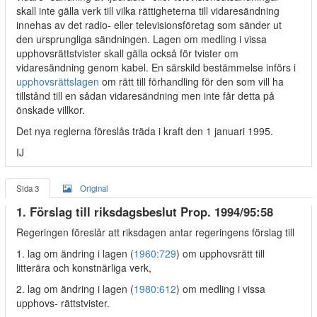
skall inte gälla verk till vilka rättigheterna till vidaresändning
innehas av det radio- eller televisionsföretag som sänder ut
den ursprungliga sändningen. Lagen om medling i vissa
upphovsrättstvister skall gälla också för tvister om
vidaresändning genom kabel. En särskild bestämmelse införs i
upphovsrättslagen
om rätt till förhandling för den som vill ha
tillstånd till en sådan vidaresändning men inte får detta på
önskade villkor.
Det nya reglerna föreslås träda i kraft den 1 januari 1995.
IJ
Sida 3
Original
1. Förslag till riksdagsbeslut Prop. 1994/95:58
Regeringen föreslår att riksdagen antar regeringens förslag till
1. lag om ändring i lagen (
1960:729
) om upphovsrätt till
litterära och konstnärliga verk,
2. lag om ändring i lagen (
1980:612
) om medling i vissa
upphovs- rättstvister.