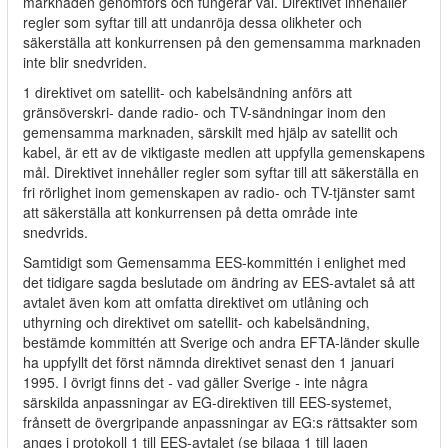
marknaden genomförs och fungerar väl. Direktivet innehåller
regler som syftar till att undanröja dessa olikheter och
säkerställa att konkurrensen på den gemensamma marknaden
inte blir snedvriden.
1 direktivet om satellit- och kabelsändning anförs att
gränsöverskri- dande radio- och TV-sändningar inom den
gemensamma marknaden, särskilt med hjälp av satellit och
kabel, är ett av de viktigaste medlen att uppfylla gemenskapens
mål. Direktivet innehåller regler som syftar till att säkerställa en
fri rörlighet inom gemenskapen av radio- och TV-tjänster samt
att säkerställa att konkurrensen på detta område inte
snedvrids.
Samtidigt som Gemensamma EES-kommittén i enlighet med
det tidigare sagda beslutade om ändring av EES-avtalet så att
avtalet även kom att omfatta direktivet om utlåning och
uthyrning och direktivet om satellit- och kabelsändning,
bestämde kommittén att Sverige och andra EFTA-länder skulle
ha uppfyllt det först nämnda direktivet senast den 1 januari
1995. I övrigt finns det
-
vad gäller Sverige
-
inte några
särskilda anpassningar av EG-direktiven till EES-systemet,
frånsett de övergripande anpassningar av EG:s rättsakter som
anges i protokoll 1 till EES-avtalet (se bilaga 1 till lagen