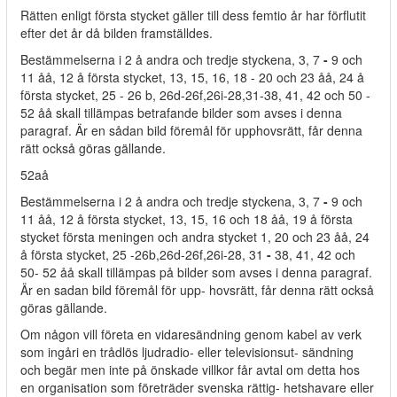
Rätten enligt första stycket gäller till dess femtio år har förflutit
efter det år då bilden framställdes.
Bestämmelserna i 2 å andra och tredje styckena, 3, 7
-
9 och
11 åå, 12 å första stycket, 13, 15, 16, 18 - 20 och 23 åå, 24 å
första stycket, 25 - 26 b, 26d-26f,26i-28,31-38, 41, 42 och 50 -
52 åå skall tillämpas betrafande bilder som avses i denna
paragraf. Är en sådan bild föremål för upphovsrätt, får denna
rätt också göras gällande.
52aå
Bestämmelserna i 2 å andra och tredje styckena, 3, 7
-
9 och
11 åå, 12 å första stycket, 13, 15, 16 och 18 åå, 19 å första
stycket första meningen och andra stycket 1, 20 och 23 åå, 24
å första stycket, 25 -26b,26d-26f,26i-28, 31
-
38, 41, 42 och
50- 52 åå skall tillämpas på bilder som avses i denna paragraf.
Är en sadan bild föremål för upp- hovsrätt, får denna rätt också
göras gällande.
Om någon vill företa en vidaresändning genom kabel av verk
som ingåri en trådlös ljudradio- eller televisionsut- sändning
och begär men inte på önskade villkor får avtal om detta hos
en organisation som företräder svenska rättig- hetshavare eller