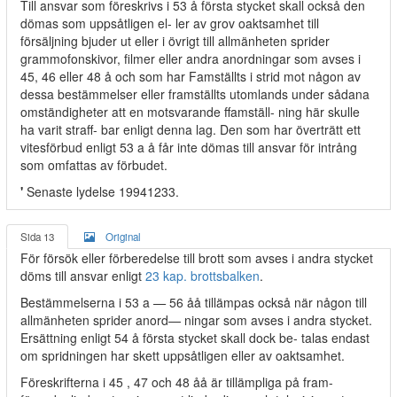
Till ansvar som föreskrivs i 53 å första stycket skall också den
dömas som uppsåtligen el- ler av grov oaktsamhet till
försäljning bjuder ut eller i övrigt till allmänheten sprider
grammofonskivor, filmer eller andra anordningar som avses i
45, 46 eller 48 å och som har Famställts i strid mot någon av
dessa bestämmelser eller framställts utomlands under sådana
omständigheter att en motsvarande ffamställ- ning här skulle
ha varit straff- bar enligt denna lag. Den som har överträtt ett
vitesförbud enligt 53 a å får inte dömas till ansvar för intrång
som omfattas av förbudet.
'
Senaste lydelse 19941233.
Sida 13
Original
För försök eller förberedelse till brott som avses i andra stycket
döms till ansvar enligt
23 kap. brottsbalken
.
Bestämmelserna i 53 a
—
56 åå tillämpas också när någon till
allmänheten sprider anord— ningar som avses i andra stycket.
Ersättning enligt 54 å första stycket skall dock be- talas endast
om spridningen har skett uppsåtligen eller av oaktsamhet.
Föreskrifterna i 45 , 47 och 48 åå är tillämpliga på fram-