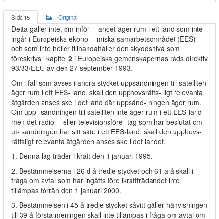
Sida 15
Original
Detta gäller inte, om inför— andet äger rum i ett land som inte
ingår i Europeiska ekono— miska samarbetsområdet (EES)
och som inte heller tillhandahåller den skyddsnivå som
föreskrivs i kapitel
2
i Europeiska gemenskapernas råds direktiv
93/83/EEG av den 27 september 1993.
Om i fall som avses i andra stycket uppsändningen till satelliten
äger rum i ett EES- land, skall den upphovsrätts- ligt relevanta
åtgärden anses ske i det land där uppsänd- ningen äger rum.
Om upp- sändningen till satelliten inte äger rum i ett EES-land
men det radio— eller televisionsföre- tag som har beslutat om
ut- sändningen har sitt säte i ett EES-land, skall den upphovs-
rättsligt relevanta åtgärden anses ske i det landet.
1. Denna lag träder i kraft den 1 januari 1995.
2. Bestämmelserna i 26 d å tredje stycket och 61 a å skall i
fråga om avtal som har ingåtts före ikraftträdandet inte
tillämpas förrän den 1 januari 2000.
3. Bestämmelsen i 45 å tredje stycket såvitt gäller hänvisningen
till 39 å första meningen skall inte tillämpas i fråga om avtal om