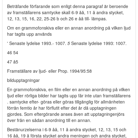
Beträfande förfarande som enligt denna paragraf är beroende
av framställarens samtycke skall 6-9 åå, 11 å andra stycket,
12, 13, 15, 16, 22, 25-26 b och 26 e åå till- lämpas.
Om en grammofonskiva eller en annan anordning på vilken ljud
har tagits upp används
' Senaste lydelse 1993.- 1007.
5
Senaste lydelse 1993: 1007.
46 54
47 å5
Framställare av ljud- eller Prop. 1994/95:58
bildupptagningar
En grammofonskiva, en film eller en annan anordning på vilken
ljud eller rörliga bilder har tagits upp får inte utan framställarens
. samtycke efter- göras eller göras tillgänglig för allmänheten
förrän femtio år har förflutit efter det år då upptagningen
gjordes. Som eftergörande anses även att upptagningenjörs
över från en sådan anordning till en annan.
Bestänurzelserna i 6-9 åå, 11 å andra stycket, 12, 13, 15 och
16 åå, 19 å första stycket andra meningen och andra stycket,