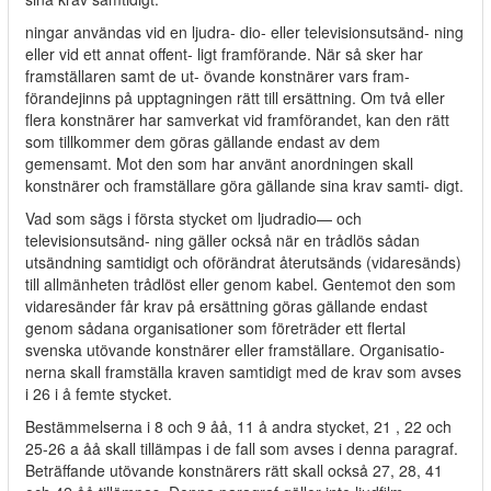
ningar användas vid en ljudra- dio- eller televisionsutsänd- ning
eller vid ett annat offent- ligt framförande. När så sker har
framställaren samt de ut- övande konstnärer vars fram-
förandejinns på upptagningen rätt till ersättning. Om två eller
flera konstnärer har samverkat vid framförandet, kan den rätt
som tillkommer dem göras gällande endast av dem
gemensamt. Mot den som har använt anordningen skall
konstnärer och framställare göra gällande sina krav samti- digt.
Vad som sägs i första stycket om ljudradio— och
televisionsutsänd- ning gäller också när en trådlös sådan
utsändning samtidigt och oförändrat återutsänds (vidaresänds)
till allmänheten trådlöst eller genom kabel. Gentemot den som
vidaresänder får krav på ersättning göras gällande endast
genom sådana organisationer som företräder ett flertal
svenska utövande konstnärer eller framställare. Organisatio-
nerna skall framställa kraven samtidigt med de krav som avses
i 26 i å femte stycket.
Bestämmelserna i 8 och 9 åå, 11 å andra stycket, 21 , 22 och
25-26 a åå skall tillämpas i de fall som avses i denna paragraf.
Beträffande utövande konstnärers rätt skall också 27, 28, 41