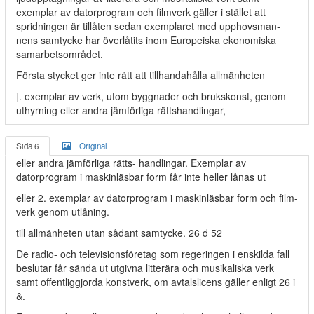
exemplar av datorprogram och filmverk gäller i stället att
spridningen är tillåten sedan exemplaret med upphovsman-
nens samtycke har överlåtits inom Europeiska ekonomiska
samarbetsområdet.
Första stycket ger inte rätt att tillhandahålla allmänheten
]. exemplar av verk, utom byggnader och brukskonst, genom
uthyrning eller andra jämförliga rättshandlingar,
Sida 6
Original
eller andra jämförliga rätts- handlingar. Exemplar av
datorprogram i maskinläsbar form får inte heller lånas ut
eller 2. exemplar av datorprogram i maskinläsbar form och film-
verk genom utlåning.
till allmänheten utan sådant samtycke. 26 d 52
De radio- och televisionsföretag som regeringen i enskilda fall
beslutar får sända ut utgivna litterära och musikaliska verk
samt offentliggjorda konstverk, om avtalslicens gäller enligt 26 i
&.