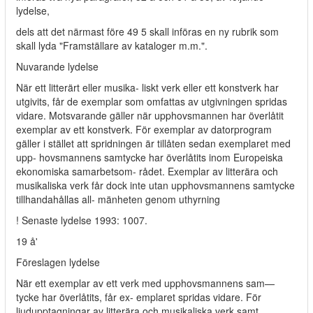
lydelse,
dels att det närmast före 49 5 skall införas en ny rubrik som
skall lyda "Framställare av kataloger m.m.".
Nuvarande lydelse
När ett litterärt eller musika- liskt verk eller ett konstverk har
utgivits, får de exemplar som omfattas av utgivningen spridas
vidare. Motsvarande gäller när upphovsmannen har överlåtit
exemplar av ett konstverk. För exemplar av datorprogram
gäller i stället att spridningen är tillåten sedan exemplaret med
upp- hovsmannens samtycke har överlåtits inom Europeiska
ekonomiska samarbetsom- rådet. Exemplar av litterära och
musikaliska verk får dock inte utan upphovsmannens samtycke
tillhandahållas all- mänheten genom uthyrning
! Senaste lydelse 1993: 1007.
19 å'
Föreslagen lydelse
När ett exemplar av ett verk med upphovsmannens sam—
tycke har överlåtits, får ex- emplaret spridas vidare. För
ljudupptagningar av litterära och musikaliska verk samt