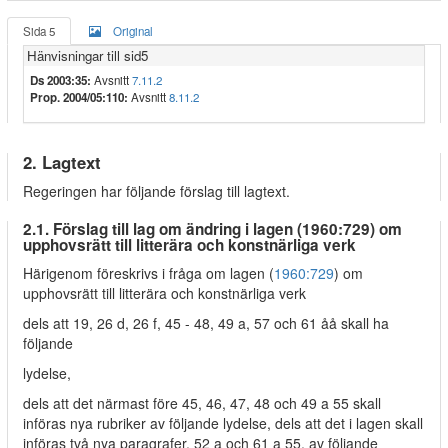
Sida 5
Original
Hänvisningar till sid5
Ds 2003:35:
Avsnitt
7.11.2
Prop. 2004/05:110:
Avsnitt
8.11.2
2. Lagtext
Regeringen har följande förslag till lagtext.
2.1. Förslag till lag om ändring i lagen (1960:729) om
upphovsrätt till litterära och konstnärliga verk
Härigenom föreskrivs i fråga om lagen (
1960:729
) om
upphovsrätt till litterära och konstnärliga verk
dels att 19, 26 d, 26 f, 45 - 48, 49 a, 57 och 61 åå skall ha
följande
lydelse,
dels att det närmast före 45, 46, 47, 48 och 49 a 55 skall
införas nya rubriker av följande lydelse, dels att det i lagen skall
införas två nya paragrafer, 52 a och 61 a 55, av följande