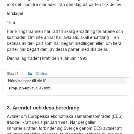
mot det inom tre månader från den dag då parten fick del av
förslaget.
10 å
Förlikningsmannen har rätt till skälig ersättning för arbete och
kostnader. Om inte annat har avtalats, skall ersättning— en
betalas av den part som har begärt medlingen eller, om flera
parter har begärt den, av dessa parter med lika delar.
Denna lag träder i kraft den 1 januari 1995.
Sida 19
Original
Hänvisningar till sid19
Prop. 2024/25:137:
Avsnitt
6
3. Ärendet och dess beredning
Avtalet om Europeiska ekonomiska samarbetsområdet (EES)
trädde i kraft den 1 januari 1994. När det gäller
immaterialråtten förbinder sig Sverige genom EES-avtalet att