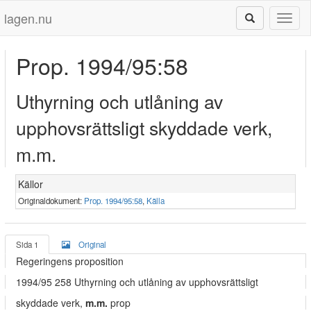
lagen.nu
Toggl
naviga
Prop. 1994/95:58
Uthyrning och utlåning av
upphovsrättsligt skyddade verk,
m.m.
Källor
Originaldokument:
Prop. 1994/95:58
,
Källa
Sida 1
Original
Regeringens proposition
1994/95 258 Uthyrning och utlåning av upphovsrättsligt
skyddade verk,
m.m.
prop