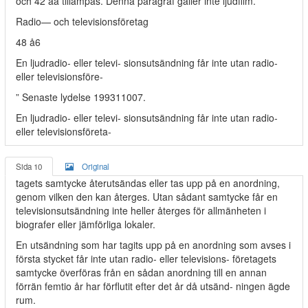
och 42 åå tillämpas. Denna paragraf gäller inte ljudfilm.
Radio— och televisionsföretag
48 å6
En ljudradio- eller televi- sionsutsändning får inte utan radio-
eller televisionsföre-
” Senaste lydelse 199311007.
En ljudradio- eller televi- sionsutsändning får inte utan radio-
eller televisionsföreta-
Sida 10
Original
tagets samtycke återutsändas eller tas upp på en anordning,
genom vilken den kan återges. Utan sådant samtycke får en
televisionsutsändning inte heller återges för allmänheten i
biografer eller jämförliga lokaler.
En utsändning som har tagits upp på en anordning som avses i
första stycket får inte utan radio- eller televisions- företagets
samtycke överföras från en sådan anordning till en annan
förrän femtio år har förflutit efter det år då utsänd- ningen ägde
rum.