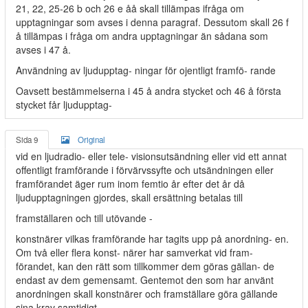
21, 22, 25-26 b och 26 e åå skall tillämpas ifråga om
upptagningar som avses i denna paragraf. Dessutom skall 26 f
å tillämpas i fråga om andra upptagningar än sådana som
avses i 47 å.
Användning av ljudupptag- ningar för ojentligt framfö- rande
Oavsett bestämmelserna i 45 å andra stycket och 46 å första
stycket får ljudupptag-
Sida 9
Original
vid en ljudradio- eller tele- visionsutsändning eller vid ett annat
offentligt framförande i förvärvssyfte och utsändningen eller
framförandet äger rum inom femtio år efter det år då
ljudupptagningen gjordes, skall ersättning betalas till
framställaren och till utövande -
konstnärer vilkas framförande har tagits upp på anordning- en.
Om två eller flera konst- närer har samverkat vid fram-
förandet, kan den rätt som tillkommer dem göras gällan- de
endast av dem gemensamt. Gentemot den som har använt
anordningen skall konstnärer och framställare göra gällande
sina krav samtidigt.