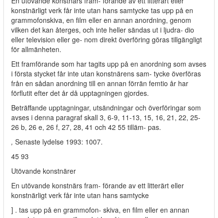
En utövande konstnärs fram- förande av ett litterärt eller
konstnärligt verk får inte utan hans samtycke tas upp på en
grammofonskiva, en film eller en annan anordning, genom
vilken det kan återges, och inte heller sändas ut i ljudra- dio
eller television eller ge- nom direkt överföring göras tillgängligt
för allmänheten.
Ett framförande som har tagits upp på en anordning som avses
i första stycket får inte utan konstnärens sam- tycke överföras
från en sådan anordning till en annan förrän femtio år har
förflutit efter det år då upptagningen gjordes.
Beträffande upptagningar, utsändningar och överföringar som
avses i denna paragraf skall 3, 6-9, 11-13, 15, 16, 21, 22, 25-
26 b, 26 e, 26 f, 27, 28, 41 och 42 55 tilläm- pas.
,
Senaste lydelse 1993: 1007.
45 93
Utövande konstnärer
En utövande konstnärs fram- förande av ett litterärt eller
konstnärligt verk får inte utan hans samtycke
] . tas upp på en grammofon- skiva, en film eller en annan