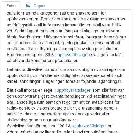
Sida 2
Original
gälla för nämnda kategorier rättighetshavare som för
upphovsmännen. Regler om konsumtion av rättighetshavarnas
spridningsrätt skall införas och konsumtionen skall vara EES-
vid. Spridningsrättens konsumtionspunkt skall generellt vara
första överlåtelsen. Utövande konstnärer, fonogramframställare
och producenter av filmupptag- ningar skall ha ensamrätt att
bestämma över uthyrning av exemplar av sina prestationer.
Presumtionsregeln i 39 &
upphovsrättslagen
skall gälla också
på utövande konstnärers prestationer.
Det andra direktivet handlar om samordning av vissa regler om
upphovsrätt och närstående rättigheter avseende satellit- och
kabel- sändningar. Regeringen föreslår följande lagändringar.
Det skall införas en regel i
upphovsrättslagen
som slår fast var
den upphovsrättsligt relevanta handlingen vid satellitsändningar
skall anses äga rum samt en regel om att en avtalslicens för
radio- och tele- visionsföretag gäller vid utsändning genom
satellit endast om sändarföretaget samtidigt verkställer
utsändning genom en marksända- re.
Avtalslicensbestämmelsen i 26 f &
upphovsrättslagen
om
vidare- sändning av ljudradio- eller televisionsutsändningar