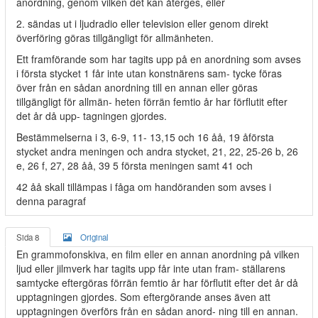
anordning, genom vilken det kan återges, eller
2. sändas ut i ljudradio eller television eller genom direkt
överföring göras tillgängligt för allmänheten.
Ett framförande som har tagits upp på en anordning som avses
i första stycket 1 får inte utan konstnärens sam- tycke föras
över från en sådan anordning till en annan eller göras
tillgängligt för allmän- heten förrän femtio år har förflutit efter
det år då upp- tagningen gjordes.
Bestämmelserna i 3, 6-9, 11- 13,15 och 16 åå, 19 åförsta
stycket andra meningen och andra stycket, 21, 22, 25-26 b, 26
e, 26 f, 27, 28 åå, 39 5 första meningen samt 41 och
42 åå skall tillämpas i fåga om handöranden som avses i
denna paragraf
Sida 8
Original
En grammofonskiva, en film eller en annan anordning på vilken
ljud eller jilmverk har tagits upp får inte utan fram- ställarens
samtycke eftergöras förrän femtio år har förflutit efter det år då
upptagningen gjordes. Som eftergörande anses även att
upptagningen överförs från en sådan anord- ning till en annan.