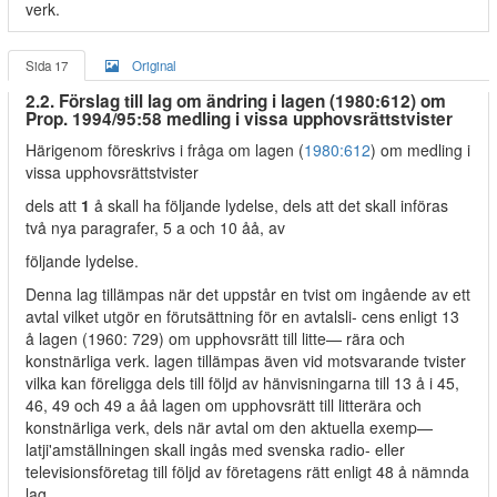
verk.
Sida 17
Original
2.2. Förslag till lag om ändring i lagen (1980:612) om
Prop. 1994/95:58 medling i vissa upphovsrättstvister
Härigenom föreskrivs i fråga om lagen (
1980:612
) om medling i
vissa upphovsrättstvister
dels att
1
å skall ha följande lydelse, dels att det skall införas
två nya paragrafer, 5 a och 10 åå, av
följande lydelse.
Denna lag tillämpas när det uppstår en tvist om ingående av ett
avtal vilket utgör en förutsättning för en avtalsli- cens enligt 13
å lagen (1960: 729) om upphovsrätt till litte— rära och
konstnärliga verk. lagen tillämpas även vid motsvarande tvister
vilka kan föreligga dels till följd av hänvisningarna till 13 å i 45,
46, 49 och 49 a åå lagen om upphovsrätt till litterära och
konstnärliga verk, dels när avtal om den aktuella exemp—
latji'amställningen skall ingås med svenska radio- eller
televisionsföretag till följd av företagens rätt enligt 48 å nämnda
lag.