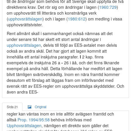
till de ändringar som behövs för att Sverige skall uppfylla de två
direktivens krav. Det rör sig om ändringar i lagen (
1960:729
)
om upphovsrätt till litterära och konstnärliga verk
(
upphovsrättslagen
) och i lagen (
1980:612
) om medling i vissa
upphovsrättstvister.
Rent allmänt skall i sammanhanget också nämnas att det
under senare tid har skett ett stort antal ändringar i
upphovsrättslagen
, delvis till följd av EES-avtalet men delvis
också av andra skäl. Det har gjort att lagen kommit att
innehålla ett antal inskjutna paragrafer.
I
2 kap. finns
exempelvis de inskjutna 26 a
-
26 i åå, och det finns liknande
exempel på andra håll. Detta förhållande har medfört att lagen
blivit tämligen sväröverskådlig. Inom en nära framtid kommer
dessutom ett förslag att läggas fram om införlivandet med
svensk rätt av EES-regler om upphovsrättsliga skyddstider. Och
även andra EES-
Sida 21
Original
regler kan väntas inom en inte alltför avlägsen framtid och
alltså
Prop. 1994/95:58
behöva införlivas med
Upphovsrättslagen
, nämligen ett direktiv som gäller det