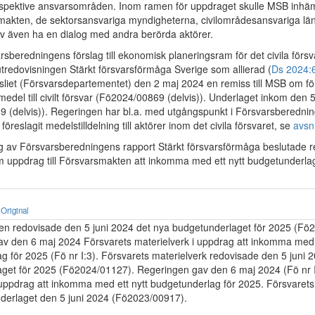
respektive ansvarsområden. Inom ramen för uppdraget skulle MSB inhä
makten, de sektorsansvariga myndigheterna, civilområdesansvariga län
v även ha en dialog med andra berörda aktörer.
rsberedningens förslag till ekonomisk planeringsram för det civila förs
utredovisningen Stärkt försvarsförmåga Sverige som allierad (
Ds 2024:
liet (Försvarsdepartementet) den 2 maj 2024 en remiss till MSB om förs
medel till civilt försvar (Fö2024/00869 (delvis)). Underlaget inkom den
 (delvis)). Regeringen har bl.a. med utgångspunkt i Försvarsberedni
föreslagit medelstilldelning till aktörer inom det civila försvaret, se
avsni
 av Försvarsberedningens rapport Stärkt försvarsförmåga beslutade 
 uppdrag till Försvarsmakten att inkomma med ett nytt budgetunderla
Original
n redovisade den 5 juni 2024 det nya budgetunderlaget för 2025 (Fö
v den 6 maj 2024 Försvarets materielverk i uppdrag att inkomma med e
g för 2025 (Fö nr I:3). Försvarets materielverk redovisade den 5 juni 
get för 2025 (Fö2024/01127). Regeringen gav den 6 maj 2024 (Fö nr I
i uppdrag att inkomma med ett nytt budgetunderlag för 2025. Försvarets
derlaget den 5 juni 2024 (Fö2023/00917).