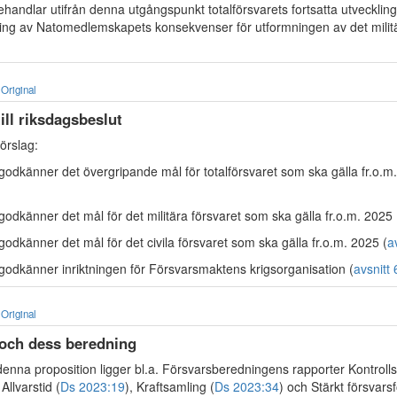
andlar utifrån denna utgångspunkt totalförsvarets fortsatta utveckling
ning av Natomedlemskapets konsekvenser för utformningen av det militä
Original
till riksdagsbeslut
örslag:
godkänner det övergripande mål för totalförsvaret som ska gälla fr.o.m
odkänner det mål för det militära försvaret som ska gälla fr.o.m. 2025 
odkänner det mål för det civila försvaret som ska gälla fr.o.m. 2025 (
a
godkänner inriktningen för Försvarsmaktens krigsorganisation (
avsnitt 
Original
 och dess beredning
 denna proposition ligger bl.a. Försvarsberedningens rapporter Kontroll
 Allvarstid (
Ds 2023:19
), Kraftsamling (
Ds 2023:34
) och Stärkt försvars