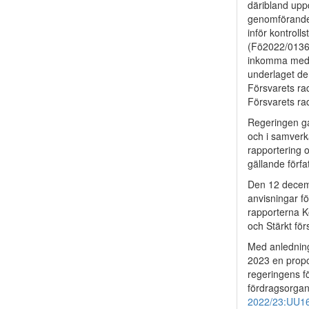
däribland upp
genomförande 
inför kontrol
(Fö2022/01360
inkomma med e
underlaget de
Försvarets ra
Försvarets ra
Regeringen ga
och i samverk
rapportering 
gällande förf
Den 12 decemb
anvisningar f
rapporterna Ko
och Stärkt fö
Med anlednin
2023 en propo
regeringens fö
fördragsorgani
2022/23:UU1