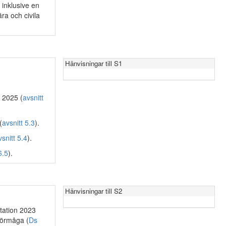
 inklusive en
ra och civila
Hänvisningar till S1
. 2025 (
avsnitt
(
avsnitt 5.3
).
vsnitt 5.4
).
6.5
).
Hänvisningar till S2
station 2023
förmåga (
Ds