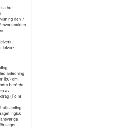
visa hur
n
visning den 7
Försvarsmakten
en
4
elverk i
erielverk
4
ling –
Med anledning
r II:6) om
andra berörda
en av
pdrag (Fö nr
raftsamling,
raget ingick
sansvariga
förslagen