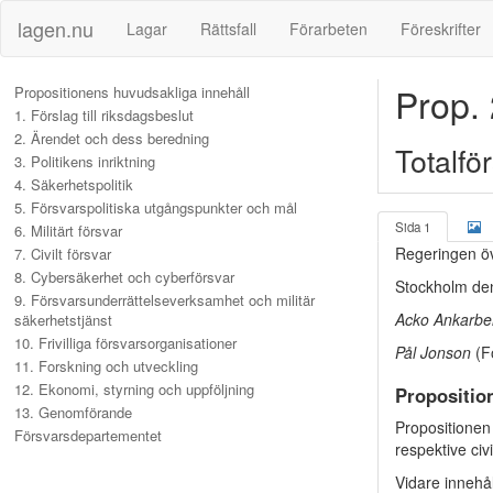
lagen.nu
Lagar
Rättsfall
Förarbeten
Föreskrifter
Prop.
Propositionens huvudsakliga innehåll
1. Förslag till riksdagsbeslut
2. Ärendet och dess beredning
Totalfö
3. Politikens inriktning
4. Säkerhetspolitik
5. Försvarspolitiska utgångspunkter och mål
Sida 1
6. Militärt försvar
Regeringen öv
7. Civilt försvar
8. Cybersäkerhet och cyberförsvar
Stockholm de
9. Försvarsunderrättelseverksamhet och militär
Acko Ankarbe
säkerhetstjänst
10. Frivilliga försvarsorganisationer
Pål Jonson
(F
11. Forskning och utveckling
12. Ekonomi, styrning och uppföljning
Propositio
13. Genomförande
Propositionen 
Försvarsdepartementet
respektive civ
Vidare innehå