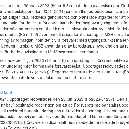
slutade den 30 mars 2023 (Fö nr II:3) om ändring av anvisningar för de
 försvarsbeslutsperioden 2021–2024 genom vilket beredskapsansvariga
 att årligen bl.a. redovisa genomförda och planerade åtgärder för att bid
ar av målet för det civila försvaret samt bedömning av myndighetens fö
der höjd beredskap samt att bidra till relevanta delar av målet för det c
lutades (Fö nr II:2) även om ett uppdaterat uppdrag till MSB om att å
ing av förmågan inom det civila försvaret med utgångspunkt i målet för
sin bedömning skulle MSB använda sig av beredskapsmyndigheternas red
de ändrade anvisningarna för försvarsbeslutsperioden.
slutade den 1 juni 2023 (Fö nr I:16) om uppdrag till Försvarsmakten 
erat underlag inför kommande försvarsbeslut. Uppdraget redovisades 
 (Fö 2023/00917 (delvis)). Regeringen beslutade den 1 juni 2023 (Fö
örsvarets materielverk att inkomma med ett reviderat
Original
2024. Uppdraget redovisades den 28 juni 2023 (Fö2023/01237). Den 1 
 nr I:17) beslutade regeringen om att ge Försvarets radioanstalt i uppd
tt reviderat budgetunderlag och ett reviderat underlag till kommande 
dioanstalt redovisade det reviderade underlaget till kommande försvars
2022/00276). Försvarets radioanstalt redovisade det reviderade budge
023 (Fö 2023/01233).