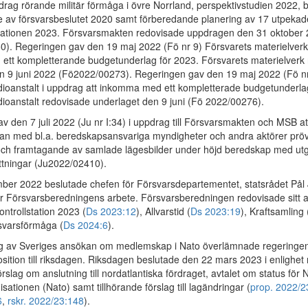
drag rörande militär förmåga i övre Norrland, perspektivstudien 2022,
av försvarsbeslutet 2020 samt förberedande planering av 17 utpekad
lstationen 2023. Försvarsmakten redovisade uppdragen den 31 oktober
). Regeringen gav den 19 maj 2022 (Fö nr 9) Försvarets materielverk 
tt kompletterande budgetunderlag för 2023. Försvarets materielverk
n 9 juni 2022 (Fö2022/00273). Regeringen gav den 19 maj 2022 (Fö n
dioanstalt i uppdrag att inkomma med ett kompletterade budgetunderla
dioanstalt redovisade underlaget den 9 juni (Fö 2022/00276).
v den 7 juli 2022 (Ju nr I:34) i uppdrag till Försvarsmakten och MSB 
an med bl.a. beredskapsansvariga myndigheter och andra aktörer pröva
och framtagande av samlade lägesbilder under höjd beredskap med ut
attningar (Ju2022/02410).
er 2022 beslutade chefen för Försvarsdepartementet, statsrådet Pål
ör Försvarsberedningens arbete. Försvarsberedningen redovisade sitt a
ntrollstation 2023 (
Ds 2023:12
), Allvarstid (
Ds 2023:19
), Kraftsamling 
rsvarsförmåga (
Ds 2024:6
).
g av Sveriges ansökan om medlemskap i Nato överlämnade regeringe
sition till riksdagen. Riksdagen beslutade den 22 mars 2023 i enlighe
rslag om anslutning till nordatlantiska fördraget, avtalet om status för 
sationen (Nato) samt tillhörande förslag till lagändringar (
prop. 2022/2
6
,
rskr. 2022/23:148
).