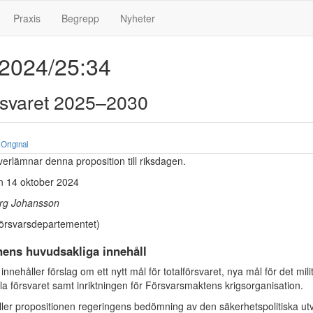
Praxis
Begrepp
Nyheter
 2024/25:34
rsvaret 2025–2030
Original
erlämnar denna proposition till riksdagen.
n 14 oktober 2024
rg Johansson
örsvarsdepartementet)
nens huvudsakliga innehåll
innehåller förslag om ett nytt mål för totalförsvaret, nya mål för det mili
ila försvaret samt inriktningen för Försvarsmaktens krigsorganisation.
ller propositionen regeringens bedömning av den säkerhetspolitiska ut