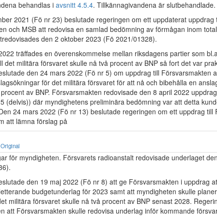
ndena behandlas i
avsnitt 4.5.4
. Tillkännagivandena är slutbehandlade.
er 2021 (Fö nr 23) beslutade regeringen om ett uppdaterat uppdrag ti
n och MSB att redovisa en samlad bedömning av förmågan inom totalf
tredovisades den 2 oktober 2023 (Fö 2021/01328).
022 träffades en överenskommelse mellan riksdagens partier som bl.
ll det militära försvaret skulle nå två procent av BNP så fort det var prakt
slutade den 24 mars 2022 (Fö nr 5) om uppdrag till Försvarsmakten a
lagsökningar för det militära försvaret för att nå och bibehålla en ansl
 procent av BNP. Försvarsmakten redovisade den 8 april 2022 uppdrag
 (delvis)) där myndighetens preliminära bedömning var att detta kun
Den 24 mars 2022 (Fö nr 13) beslutade regeringen om ett uppdrag till 
m att lämna förslag på
Original
ar för myndigheten. Försvarets radioanstalt redovisade underlaget den
36).
slutade den 19 maj 2022 (Fö nr 8) att ge Försvarsmakten i uppdrag a
etterande budgetunderlag för 2023 samt att myndigheten skulle planera
det militära försvaret skulle nå två procent av BNP senast 2028. Regeri
n att Försvarsmakten skulle redovisa underlag inför kommande försvar