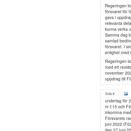
Regeringen be
försvaret för
gavs i uppdrag
relevanta del
kunna verka un
Samma dag bes
samlad bedömn
försvaret. I 
enlighet med 
Regeringen be
med ett revid
november 2023
uppdrag till F
Sida 8
underlag för 
nr I:15 och Fö
inkomma med e
Försvarets ra
juni 2022 (Fö
den 27 juni 2