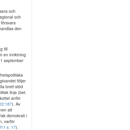
ysera och
regional och
 försvars
ehandlas den
till
 en inriktning
n 1 september
hetspolitiska
agivandet följer
la brett stöd
isk linje (bet.
ottet anför
/22:187
). Av
men att
risk demokrati i
n, varför
U11 s. 17
).