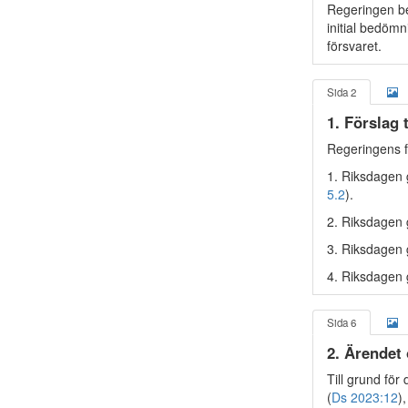
Regeringen beh
initial bedöm
försvaret.
Sida 2
1. Förslag 
Regeringens f
1. Riksdagen 
5.2
).
2. Riksdagen g
3. Riksdagen g
4. Riksdagen 
Sida 6
2. Ärendet
Till grund för
(
Ds 2023:12
),