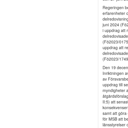
Regeringen be
erfarenheter o
delredovisnin
juni 2024 (Fö
i uppdrag att
delredovisade
(Fö2023/01755
uppdrag att re
delredovisade
(Fö2023/1749
Den 19 decemb
Inriktningen a
av Försvarsbe
uppdrag till 
myndigheter 
åtgärdsförsla
II:5) att sen
konsekvensern
samt att göra
för MSB att b
länsstyrelser