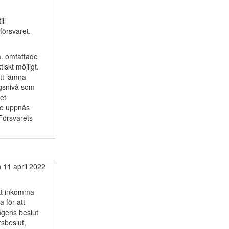
ll
örsvaret.
a. omfattade
iskt möjligt.
tt lämna
agsnivå som
et
de uppnås
Försvarets
 11 april 2022
tt inkomma
 för att
ngens beslut
sbeslut,