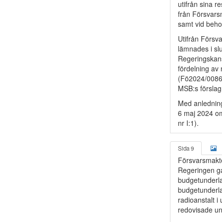
utifrån sina 
från Försvars
samt vid beho
Utifrån Försva
lämnades i sl
Regeringskans
fördelning av 
(Fö2024/00869
MSB:s förslag 
Med anledning
6 maj 2024 om
nr I:1).
Sida 9
Försvarsmakte
Regeringen ga
budgetunderla
budgetunderla
radioanstalt 
redovisade un