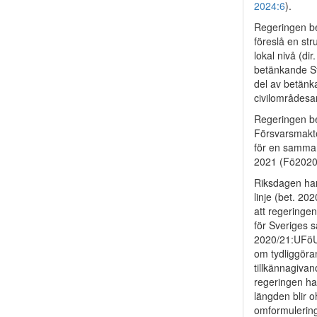
2024:6
).
Regeringen be
föreslå en str
lokal nivå (di
betänkande St
del av betänk
civilområdesa
Regeringen be
Försvarsmakte
för en samman
2021 (Fö2020/
Riksdagen har 
linje (bet. 2
att regeringen
för Sveriges s
2020/21:UFöU5
om tydliggöra
tillkännagivan
regeringen har
längden blir o
omformulering