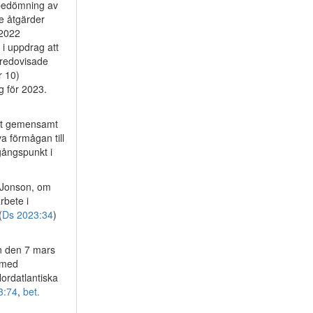
 bedömning av
e åtgärder
 2022
i uppdrag att
 redovisade
r 10)
g för 2023.
att gemensamt
 förmågan till
gångspunkt i
 Jonson, om
rbete i
(
Ds 2023:34
)
n den 7 mars
t med
Nordatlantiska
3:74
,
bet.