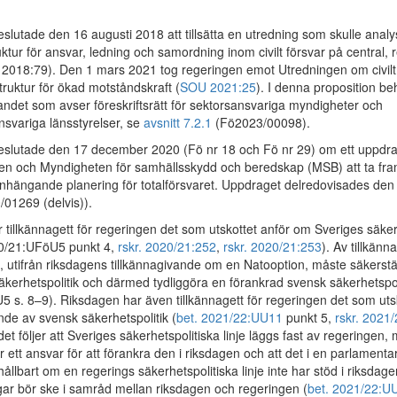
slutade den 16 augusti 2018 att tillsätta en utredning som skulle anal
uktur för ansvar, ledning och samordning inom civilt försvar på central, 
r. 2018:79). Den 1 mars 2021 tog regeringen emot Utredningen om civilt
ruktur för ökad motståndskraft (
SOU 2021:25
). I denna proposition b
andet som avser föreskriftsrätt för sektorsansvariga myndigheter och
nsvariga länsstyrelser, se
avsnitt 7.2.1
(Fö2023/00098).
slutade den 17 december 2020 (Fö nr 18 och Fö nr 29) om ett uppdrag 
n och Myndigheten för samhällsskydd och beredskap (MSB) att ta fram
hängande planering för totalförsvaret. Uppdraget delredovisades de
01269 (delvis)).
tillkännagett för regeringen det som utskottet anför om Sveriges säker
020/21:UFöU5 punkt 4,
rskr. 2020/21:252
,
rskr. 2020/21:253
). Av tillkänn
, utifrån riksdagens tillkännagivande om en Natooption, måste säkerstäl
äkerhetspolitik och därmed tydliggöra en förankrad svensk säkerhetspolit
 s. 8–9). Riksdagen har även tillkännagett för regeringen det som utsk
nde av svensk säkerhetspolitik (
bet. 2021/22:UU11
punkt 5,
rskr. 2021
det följer att Sveriges säkerhetspolitiska linje läggs fast av regeringen, 
 ett ansvar för att förankra den i riksdagen och att det i en parlamenta
hållbart om en regerings säkerhetspolitiska linje inte har stöd i riksdage
ar bör ske i samråd mellan riksdagen och regeringen (
bet. 2021/22:U