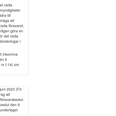
t civila
 myndigheter
ra till
rmåga att
ivila försvaret.
rligen göra en
 det civila
ovisningar i
att inkomma
den 6
 nr I:14) om
juni 2023 (Fö
rag att
försvarsbeslut.
beslut den 9
tunderlaget