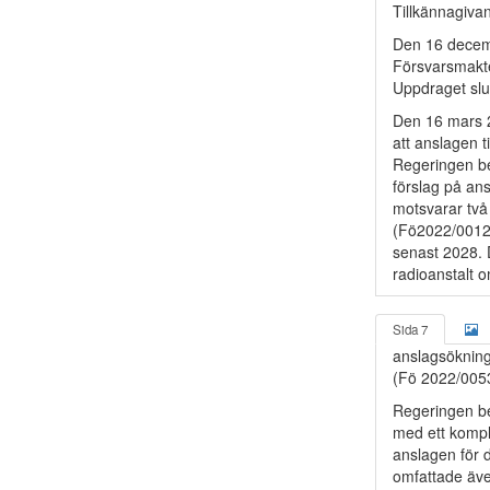
Tillkännagiva
Den 16 decemb
Försvarsmakte
Uppdraget slu
Den 16 mars 2
att anslagen ti
Regeringen be
förslag på ans
motsvarar två
(Fö2022/00125
senast 2028. 
radioanstalt o
Sida 7
anslagsökning
(Fö 2022/005
Regeringen be
med ett kompl
anslagen för 
omfattade äve