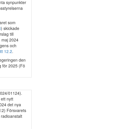
mta synpunkter
sstyrelserna
varet som
6
) skickade
lag till
 5 maj 2024
ngens och
tt 12.2
.
regeringen den
g för 2025 (Fö
2024/01124).
tt nytt
2024 det nya
:2) Försvarets
 radioanstalt