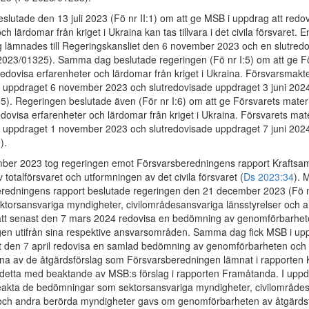
slutade den 13 juli 2023 (Fö nr II:1) om att ge MSB i uppdrag att redo
ch lärdomar från kriget i Ukraina kan tas tillvara i det civila försvaret. E
g lämnades till Regeringskansliet den 6 november 2023 och en slutredo
2023/01325). Samma dag beslutade regeringen (Fö nr I:5) om att ge 
 redovisa erfarenheter och lärdomar från kriget i Ukraina. Försvarsmakt
 uppdraget 6 november 2023 och slutredovisade uppdraget 3 juni 202
). Regeringen beslutade även (För nr I:6) om att ge Försvarets materi
dovisa erfarenheter och lärdomar från kriget i Ukraina. Försvarets mat
 uppdraget 1 november 2023 och slutredovisade uppdraget 7 juni 202
).
er 2023 tog regeringen emot Försvarsberedningens rapport Kraftsam
v totalförsvaret och utformningen av det civila försvaret (
Ds 2023:34
). 
redningens rapport beslutade regeringen den 21 december 2023 (Fö n
sektorsansvariga myndigheter, civilområdesansvariga länsstyrelser och 
att senast den 7 mars 2024 redovisa en bedömning av genomförbarhet
gen utifrån sina respektive ansvarsområden. Samma dag fick MSB i up
ast den 7 april redovisa en samlad bedömning av genomförbarheten och
a av de åtgärdsförslag som Försvarsberedningen lämnat i rapporten K
 detta med beaktande av MSB:s förslag i rapporten Framåtanda. I uppd
eakta de bedömningar som sektorsansvariga myndigheter, civilområde
 och andra berörda myndigheter gavs om genomförbarheten av åtgärds