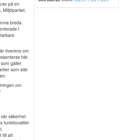
 krav på en
 Miljöpartiet,
denna breda
enterade i
starkare
a är överens om
esenteras här.
 som gäller
rtier som står
en.
edningen om
v
 vår säkerhet
s funktionalitet
i,
till att