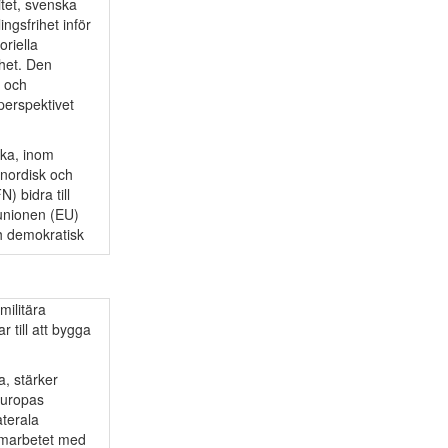
tet, svenska
ngsfrihet inför
oriella
rhet. Den
t och
perspektivet
ska, inom
 nordisk och
) bidra till
 unionen (EU)
ch demokratisk
militära
r till att bygga
a, stärker
Europas
aterala
Samarbetet med