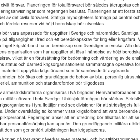
h civilt försvar. Planeringen för totalförsvaret bör således återupptas o
neringsanvisningar som regeringen beslutat. Planeringen är ett första st
t av det civila försvaret. Statliga myndigheters förmåga på central och
 och fördela resurser vid höjd beredskap bör utvecklas.
na bör vara anpassade för uppgifter i Sverige och närområdet. Samtliga
 på tillgänglighet i fred och ett beredskapskrav för krig eller krigsfara. 
 inget krigsförband ha en beredskap som överstiger en vecka. Alla del
ns organisation som har uppgifter att lösa i händelse av höjd beredska
skrav, vilket är en förutsättning för bedömning och värdering av de ens
ns status och därmed krigsorganisationens sammantagna operativa f
h materiellt uppfyllda krigsförband som är samövade är avgörande.
mheten bör ökas och grundläggande behov av bl.a. personlig utrustni
iel, ammunition och standardfordon bör tillgodoses.
 arméstridskrafterna organiseras i två brigader. Hemvärnsförbanden är
la militär närvaro i hela Sverige. Ubåtsjaktförmågan bör stärkas. Stridsf
igsorganiseras i fyra flottiljer med sex divisioner för att stridsflygets ful
as. Under överskådlig tid kommer vissa krigsförband att vara beroende 
pliktpersonal. Regeringen anser att en utredning bör tillsättas för att s
ållbar personalförsörjning kan uppnås. Den grundläggande militära utbil
att den som genomfört utbildningen kan krigsplaceras.
 kraven på försvaret påverkar även materiel- och logistikförsörjningen