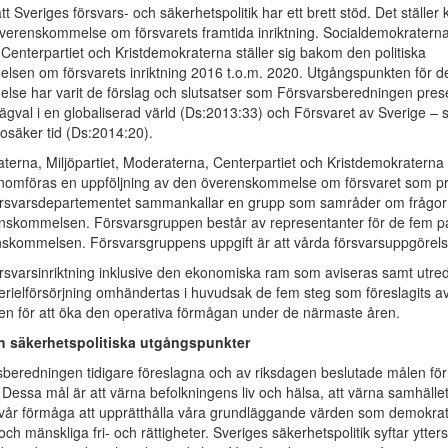
att Sveriges försvars- och säkerhetspolitik har ett brett stöd. Det ställer
överenskommelse om försvarets framtida inriktning. Socialdemokraterna,
Centerpartiet och Kristdemokraterna ställer sig bakom den politiska
sen om försvarets inriktning 2016 t.o.m. 2020. Utgångspunkten för 
se har varit de förslag och slutsatser som Försvarsberedningen pres
ägval i en globaliserad värld (Ds:2013:33) och Försvaret av Sverige – 
 osäker tid (Ds:2014:20).
terna, Miljöpartiet, Moderaterna, Centerpartiet och Kristdemokratern
enomföras en uppföljning av den överenskommelse om försvaret som pr
örsvarsdepartementet sammankallar en grupp som samråder om frågor
nskommelsen. Försvarsgruppen består av representanter för de fem pa
kommelsen. Försvarsgruppens uppgift är att vårda försvarsuppgörels
svarsinriktning inklusive den ekonomiska ram som aviseras samt utr
terielförsörjning omhändertas i huvudsak de fem steg som föreslagits a
n för att öka den operativa förmågan under de närmaste åren.
h säkerhetspolitiska utgångspunkter
sberedningen tidigare föreslagna och av riksdagen beslutade målen för
t. Dessa mål är att värna befolkningens liv och hälsa, att värna samhället
 vår förmåga att upprätthålla våra grundläggande värden som demokrat
ch mänskliga fri- och rättigheter. Sveriges säkerhetspolitik syftar ytterst 