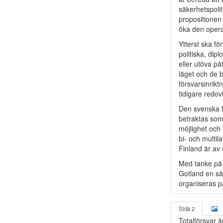
säkerhetspoli
propositionen
öka den opera
Ytterst ska f
politiska, dip
eller utöva på
läget och de 
försvarsinrikt
tidigare redovi
Den svenska fö
betraktas som 
möjlighet och
bi- och multi
Finland är av 
Med tanke på 
Gotland en sär
organiseras p
Sida 2
Totalförsvar ä