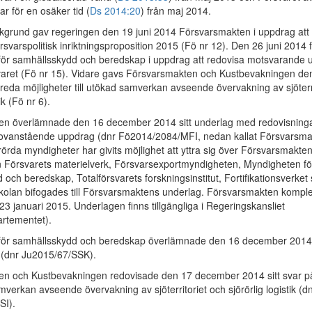
ar för en osäker tid (
Ds 2014:20
) från maj 2014.
grund gav regeringen den 19 juni 2014 Försvarsmakten i uppdrag att
försvarspolitisk inriktningsproposition 2015 (Fö nr 12). Den 26 juni 2014 f
ör samhällsskydd och beredskap i uppdrag att redovisa motsvarande 
rsvaret (Fö nr 15). Vidare gavs Försvarsmakten och Kustbevakningen den 
reda möjligheter till utökad samverkan avseende övervakning av sjöterr
ik (Fö nr 6).
n överlämnade den 16 december 2014 sitt underlag med redovisningar
 ovanstående uppdrag (dnr Fö2014/2084/MFI, nedan kallat Försvarsm
örda myndigheter har givits möjlighet att yttra sig över Försvarsmakte
n Försvarets materielverk, Försvarsexportmyndigheten, Myndigheten fö
och beredskap, Totalförsvarets forskningsinstitut, Fortifikationsverket
olan bifogades till Försvarsmaktens underlag. Försvarsmakten komplet
3 januari 2015. Underlagen finns tillgängliga i Regeringskansliet
rtementet).
för samhällsskydd och beredskap överlämnade den 16 december 201
 (dnr Ju2015/67/SSK).
en och Kustbevakningen redovisade den 17 december 2014 sitt svar p
erkan avseende övervakning av sjöterritoriet och sjörörlig logistik (d
SI).