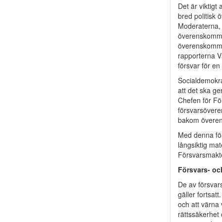
Det är viktigt 
bred politisk 
Moderaterna, 
överenskommel
överenskommel
rapporterna V
försvar för en
Socialdemokra
att det ska g
Chefen för F
försvarsövere
bakom överens
Med denna för
långsiktig ma
Försvarsmakte
Försvars- oc
De av försvar
gäller fortsat
och att värna
rättssäkerhet o