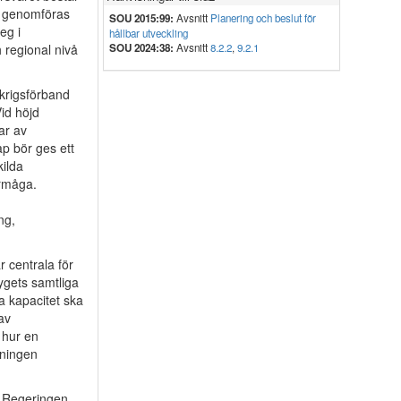
ch genomföras
SOU 2015:99:
Avsnitt
Planering och beslut för
eg i
hållbar utveckling
 regional nivå
SOU 2024:38:
Avsnitt
8.2.2
,
9.2.1
 krigsförband
Vid höjd
ar av
p bör ges ett
kilda
örmåga.
ng,
 centrala för
lygets samtliga
la kapacitet ska
av
e hur en
dningen
. Regeringen