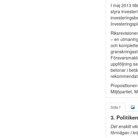
I maj 2013 til
styra invester
investeringsb
Investeringspl
Riksrevisione
– en utmaning
och komplette
granskningsstr
Försvarsmakte
uppföljning s
betonar i bet
rekommendatio
Propositionen
Miljöpartiet,
Sida 7
3. Politike
Det enskilt vi
förmågan i kr