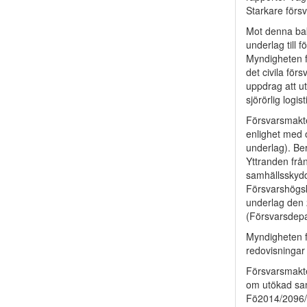
Starkare försv
Mot denna bak
underlag till 
Myndigheten f
det civila fö
uppdrag att ut
sjörörlig logist
Försvarsmakte
enlighet med
underlag). Ber
Yttranden frå
samhällsskydd 
Försvarshögsk
underlag den 2
(Försvarsdepa
Myndigheten 
redovisningar
Försvarsmakt
om utökad samv
Fö2014/2096/