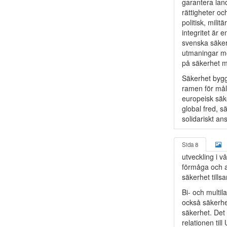
garantera lan
rättigheter o
politisk, mili
integritet är 
svenska säker
utmaningar mo
på säkerhet me
Säkerhet bygg
ramen för mål
europeisk säke
global fred, 
solidariskt an
Sida 8
utveckling i v
förmåga och att
säkerhet till
Bi- och multil
också säkerhet
säkerhet. Det 
relationen ti