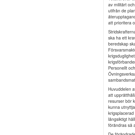
av militärt oc
utifrån de pla
återupptagande
att prioritera
Stridskrafter
ska ha ett krav
beredskap ska
Försvarsmakte
krigsduglighet
krigsförbande
Personellt oc
Övningsverksa
sambandsmater
Huvuddelen av
att upprätthål
resurser bör kr
kunna utnyttj
krigsplacerad 
långsiktigt h
förändras så 
De förändrade