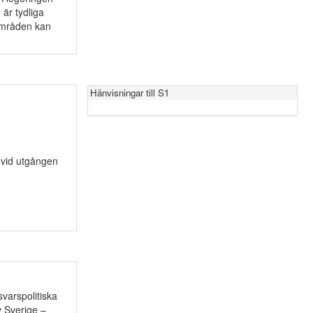
 är tydliga
områden kan
Hänvisningar till S1
 vid utgången
svarspolitiska
v Sverige –