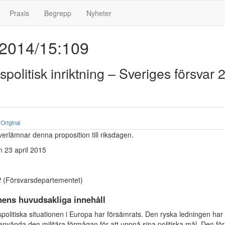
Praxis
Begrepp
Nyheter
 2014/15:109
spolitisk inriktning – Sveriges försvar 
Original
erlämnar denna proposition till riksdagen.
 23 april 2015
t
(Försvarsdepartementet)
nens huvudsakliga innehåll
olitiska situationen i Europa har försämrats. Den ryska ledningen har 
 använda den militära förmågan för att uppnå sina politiska mål. Den f