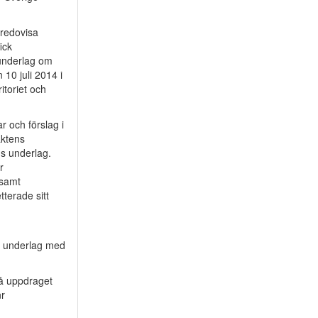
 redovisa
ick
underlag om
10 juli 2014 i
itoriet och
 och förslag i
aktens
ns underlag.
r
 samt
terade sitt
4 underlag med
å uppdraget
nr