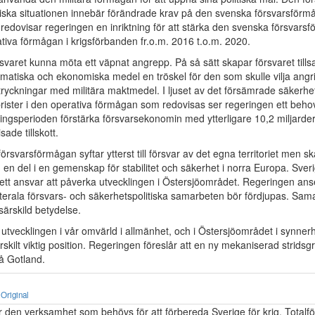
tiska situationen innebär förändrade krav på den svenska försvarsförmå
 redovisar regeringen en inriktning för att stärka den svenska försvar
tiva förmågan i krigsförbanden fr.o.m. 2016 t.o.m. 2020.
örsvaret kunna möta ett väpnat angrepp. På så sätt skapar försvaret ti
lomatiska och ekonomiska medel en tröskel för den som skulle vilja angr
tryckningar med militära maktmedel. I ljuset av det försämrade säkerhet
brister i den operativa förmågan som redovisas ser regeringen ett beho
ningsperioden förstärka försvarsekonomin med ytterligare 10,2 miljarde
sade tillskott.
rsvarsförmågan syftar ytterst till försvar av det egna territoriet men s
en del i en gemenskap för stabilitet och säkerhet i norra Europa. Sver
 ett ansvar att påverka utvecklingen i Östersjöområdet. Regeringen ans
laterala försvars- och säkerhetspolitiska samarbeten bör fördjupas. Sa
särskild betydelse.
utvecklingen i vår omvärld i allmänhet, och i Östersjöområdet i synnerh
skilt viktig position. Regeringen föreslår att en ny mekaniserad stridsg
å Gotland.
Original
r den verksamhet som behövs för att förbereda Sverige för krig. Totalfö