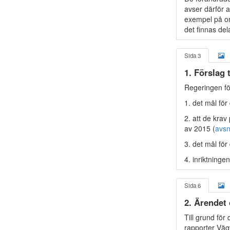
avser därför a
exempel på om
det finnas de
Sida 3
1. Förslag 
Regeringen fö
1. det mål för
2. att de kra
av 2015 (
avsn
3. det mål för
4. inriktninge
Sida 6
2. Ärendet
Till grund för
rapporter Vägv