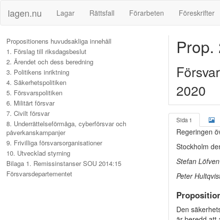
lagen.nu
Lagar
Rättsfall
Förarbeten
Föreskrifter
Prop.
Propositionens huvudsakliga innehåll
1. Förslag till riksdagsbeslut
2. Ärendet och dess beredning
Försvar
3. Politikens inriktning
4. Säkerhetspolitiken
2020
5. Försvarspolitiken
6. Militärt försvar
7. Civilt försvar
Sida 1
8. Underrättelseförmåga, cyberförsvar och
Regeringen öv
påverkanskampanjer
9. Frivilliga försvarsorganisationer
Stockholm den
10. Utvecklad styrning
Stefan Löfven
Bilaga 1. Remissinstanser SOU 2014:15
Försvarsdepartementet
Peter Hultqvis
Propositio
Den säkerhetsp
är beredd att