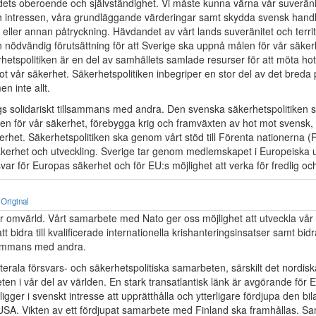
dets oberoende och självständighet. Vi måste kunna värna vår suveräni
ch intressen, våra grundläggande värderingar samt skydda svensk handli
tär eller annan påtryckning. Hävdandet av vårt lands suveränitet och territ
en nödvändig förutsättning för att Sverige ska uppnå målen för vår säke
hetspolitiken är en del av samhällets samlade resurser för att möta ho
t vår säkerhet. Säkerhetspolitiken inbegriper en stor del av det breda 
n inte allt.
s solidariskt tillsammans med andra. Den svenska säkerhetspolitiken 
en för vår säkerhet, förebygga krig och framväxten av hot mot svensk,
rhet. Säkerhetspolitiken ska genom vårt stöd till Förenta nationerna (FN
säkerhet och utveckling. Sverige tar genom medlemskapet i Europeiska
svar för Europas säkerhet och för EU:s möjlighet att verka för fredlig o
Original
år omvärld. Vårt samarbete med Nato ger oss möjlighet att utveckla vår 
 bidra till kvalificerade internationella krishanteringsinsatser samt bidra
sammans med andra.
aterala försvars- och säkerhetspolitiska samarbeten, särskilt det nordisk
en i vår del av världen. En stark transatlantisk länk är avgörande för 
ligger i svenskt intresse att upprätthålla och ytterligare fördjupa den bil
ll USA. Vikten av ett fördjupat samarbete med Finland ska framhållas. 