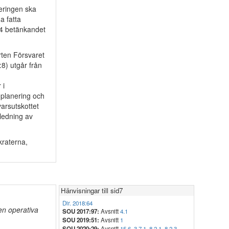
geringen ska
a fatta
14 betänkandet
rten Försvaret
8) utgår från
 i
 planering och
arsutskottet
ledning av
raterna,
Hänvisningar till sid7
Dir. 2018:64
den operativa
SOU 2017:97:
Avsnitt
4.1
SOU 2019:51:
Avsnitt
1
SOU 2020:29:
Avsnitt
15.6
,
3.7.1
,
8.2.1
,
8.2.3