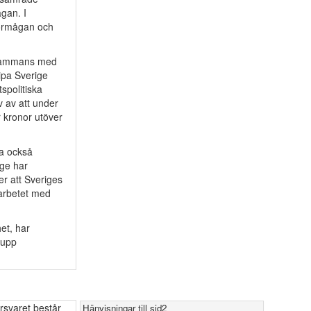
gan. I
sförmågan och
llsammans med
ipa Sverige
spolitiska
v av att under
r kronor utöver
ka också
ige har
er att Sveriges
marbetet med
et, har
rupp
rsvaret består
Hänvisningar till sid2