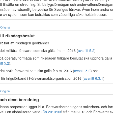
tt tillsätta en utredning. Stridsflygsförmågan och undervattensförmågan
råden av väsentlig betydelse för Sveriges försvar. Även inom andra 
lar av system som kan betraktas som väsentliga säkerhetsintressen.
Original
till riksdagsbeslut
reslår att riksdagen godkänner
 det militära försvaret som ska gälla fr.o.m. 2016 (
avsnitt 5.2
)
v på operativ förmåga som riksdagen tidigare beslutat ska upphöra gälla
itt 5.2
),
 det civila försvaret som ska gälla fr.o.m. 2016 (
avsnitt 5.6
) och
n för krigsförband i Försvarsmaktsorganisation 2016 (
avsnitt 6.3.1
).
Original
 och dess beredning
 denna proposition ligger bl.a. Försvarsberedningens säkerhets- och för
al i en globaliserad värld (
Ds 2013:33
) från maj 2013 och Försvaret a