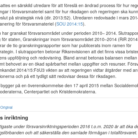
lsattes en särskild utredare för att föreslå en ändrad process för hur re
ingar i försvarsmateriel samt för hur riksdagen och regeringen ska kunn
eslut på strategisk nivå (dir. 2013:52). Utredaren redovisade i mars 20
anering för försvarsmateriel (
SOU 2014:15
).
n har granskat försvarsområdet under perioden 2010– 2014. Slutrappo
 för staten, Granskningar inom försvarsområdet 2010–2014 (RiR 2014:
rar de tio granskningsrapporter som har publicerats inom ramen för
ategin. I slutrapporten betonar Riksrevisionen att det finns vissa brister
ns uppföljning och redovisning. Bland annat betonas balansen mellan
amt behovet av en ökad spårbarhet mellan uppgifter och resurser. Försv
änkandet 2014/15:FöU3 vikten av att regeringen vidtar åtgärder med an
nerna och på ett tydligt sätt redovisar dessa för riksdagen.
 bygger på en överenskommelse den 17 april 2015 mellan Socialdemok
 Moderaterna, Centerpartiet och Kristdemokraterna.
Original
ns inriktning
ktigaste under försvarsinriktningsperioden 2016 t.o.m. 2020 är att öka 
igsförbanden och att säkerställa den samlade förmågan i totalförsvaret.