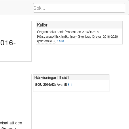
Källor
Originaldokument:
Proposition 2014/15:109
Försvarspolitisk inriktning – Sveriges försvar 2016-2020
2016-
(pdf 938 kB)
,
Källa
Hänvisningar till sid1
SOU 2016:63:
Avsnitt
8.1
visat att den
örsämrade