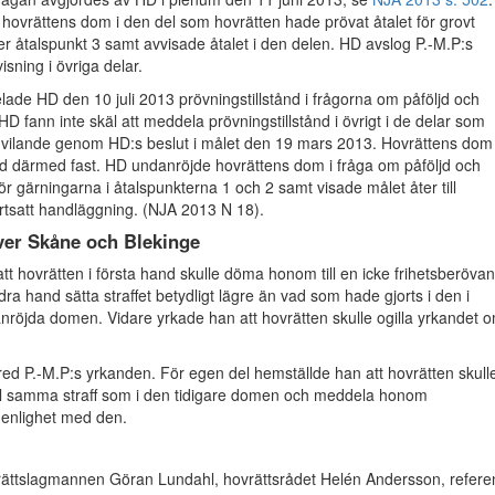
ovrättens dom i den del som hovrätten hade prövat åtalet för grovt
er åtalspunkt 3 samt avvisade åtalet i den delen. HD avslog P.-M.P:s
sning i övriga delar.
ade HD den 10 juli 2013 prövningstillstånd i frågorna om påföljd och
HD fann inte skäl att meddela prövningstillstånd i övrigt i de delar som
s vilande genom HD:s beslut i målet den 19 mars 2013. Hovrättens dom 
od därmed fast. HD undanröjde hovrättens dom i fråga om påföljd och
ör gärningarna i åtalspunkterna 1 och 2 samt visade målet åter till
ortsatt handläggning. (NJA 2013 N 18).
ver Skåne och Blekinge
att hovrätten i första hand skulle döma honom till en icke frihetsberöva
dra hand sätta straffet betydligt lägre än vad som hade gjorts i den i
röjda domen. Vidare yrkade han att hovrätten skulle ogilla yrkandet 
ed P.-M.P:s yrkanden. För egen del hemställde han att hovrätten skull
ill samma straff som i den tidigare domen och meddela honom
 enlighet med den.
rättslagmannen Göran Lundahl, hovrättsrådet Helén Andersson, referen