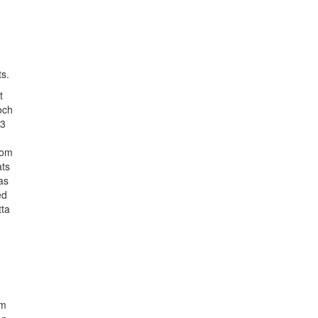
ts.
t
och
13
nom
ats
as
ed
tta
om