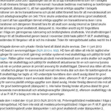
 inkomståren 2005-2007 uppsåtligen låtit bli att ta upp transaktionerna som lön i bolagets
ch att rörelsens förlopp därför inte kunnat i huvudsak bedömas med ledning av bokföringen
ringsbrott, åtalspunkt 1), att han uppsåtligen lämnat oriktiga uppgifter i bolagets
rationer om de tre transaktionerna och på det sättet föranlett fara för att mervärdesskatt om
och arbetsgivaravgifter om 345 776 kr skulle undandras det allmänna (grovt skattebrott,
2) samt att han uppsåtligen lämnat oriktiga uppgifter om transaktionerna även i sina
arationer och därigenom föranlett fara för att skatt som avsåg inkomst av tjänst skulle
et allmänna (grovt skattebrott, åtalspunkt 3). Hovrätten anslöt sig till tingsrättens
 i fråga om gärningarnas rubricering och brottslighetens straffvärde. Vid straffmätningen 
änsyn till att Skatteverket genom beslut i november 2009 hade påfört P.-M.P. skattetillägg.
stämdes till fängelse i ett år och tre månader. Tiden för näringsförbudet sattes ned till tre å
rklagade domen och yrkade i första hand att åtalet skulle avvisas. Den 11 juni 2013
HD beslut i avvisningsfrågan (
NJA 2013 s. 502
). HD fann att rätten att inte bli lagförd eller
å gånger för samma brott (gärning) omfattar systemet med skattetillägg och påföljd för brott
slagen
. Rätten gäller med avseende på såväl mervärdesskatt som andra skatter och avgifte
iakttas när skattetillägg och påföljd för skattebrott aktualiseras för en och samma fysiska
så när en juridisk person är primärt ansvarig för skattetillägget. Däremot ska rätten att inte 
er straffad två gånger för samma brott normalt inte hindra åtal och dom för bokföringsbrott a
tt skattetillägg har tagits ut. HD undanröjde hovrättens dom såvitt avsåg åtalet för grovt
 under åtalspunkten 3 samt avvisade åtalet i den delen, eftersom P.-M.P. personligen påfört
gg för samma påstått oriktiga uppgifter som åtalet avsåg. Hinder förelåg däremot inte mot att
 för grovt bokföringsbrott (åtalspunkt 1). Inte heller förelåg hinder att pröva åtalet för grovt
 avseende mervärdesskatt och arbetsgivaravgifter (åtalspunkt 2), eftersom skattetillägg i d
s ut av P.-M.P:s bolag och inte av honom personligen.
de dom i målet den 10 juli 2013 (NJA 2013 N 18). Prövningstillstånd meddelades i fråga
 näringsförbud. HD fann inte skäl att meddela prövningstillstånd i frågan om P.-M.P. gjort si
l grovt bokföringsbrott under åtalspunkten 1 och grovt skattebrott under åtalspunkten 2.