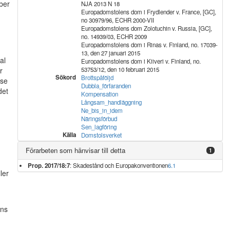
ber
NJA 2013 N 18
Europadomstolens dom i Frydlender v. France, [GC],
no 30979/96, ECHR 2000-VII
Europadomstolens dom Zolotuchin v. Russia, [GC],
no. 14939/03, ECHR 2009
Europadomstolens dom i Rinas v. Finland, no. 17039-
13, den 27 januari 2015
al
Europadomstolens dom i Kiiveri v. Finland, no.
r
53753/12, den 10 februari 2015
Sökord
Brottspåföljd
lse
Dubbla_förfaranden
det
Kompensation
Långsam_handläggning
Ne_bis_in_idem
Näringsförbud
Sen_lagföring
Källa
Domstolsverket
Förarbeten som hänvisar till detta
1
Prop. 2017/18:7
: Skadestånd och Europakonventionen
6.1
ler
ens