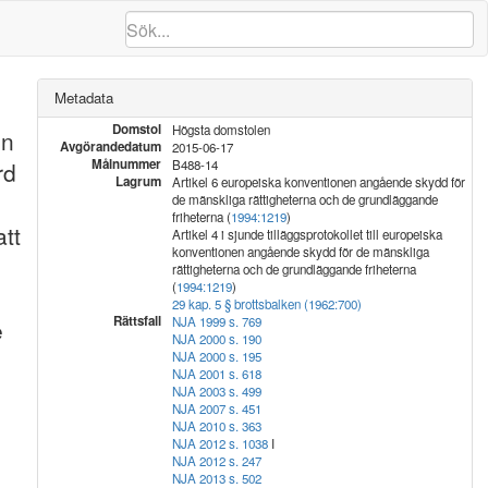
Metadata
Domstol
Högsta domstolen
en
Avgörandedatum
2015-06-17
Målnummer
rd
B488-14
Lagrum
Artikel 6 europeiska konventionen angående skydd för
de mänskliga rättigheterna och de grundläggande
friheterna (
1994:1219
)
att
Artikel 4 i sjunde tilläggsprotokollet till europeiska
konventionen angående skydd för de mänskliga
rättigheterna och de grundläggande friheterna
(
1994:1219
)
29 kap. 5 § brottsbalken (1962:700)
Rättsfall
NJA 1999 s. 769
e
NJA 2000 s. 190
NJA 2000 s. 195
NJA 2001 s. 618
NJA 2003 s. 499
NJA 2007 s. 451
NJA 2010 s. 363
NJA 2012 s. 1038
I
NJA 2012 s. 247
NJA 2013 s. 502