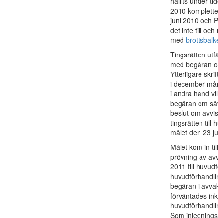
hållits under 
2010 kompletter
juni 2010 och P
det inte till o
med
brottsbalk
Tingsrätten ut
med begäran om 
Ytterligare skr
i december måna
i andra hand vi
begäran om såvä
beslut om avvis
tingsrätten til
målet den 23 ju
Målet kom in til
prövning av av
2011 till huvud
huvudförhandlin
begäran i avva
förväntades in
huvudförhandli
Som inledningsv