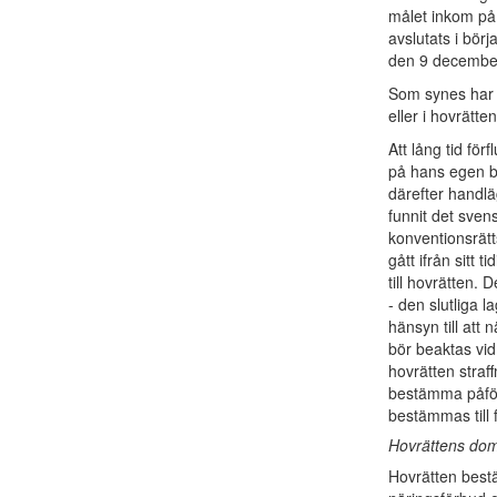
målet inkom på n
avslutats i bör
den 9 decembe
Som synes har 
eller i hovrätt
Att lång tid för
på hans egen b
därefter handl
funnit det sven
konventionsrätt
gått ifrån sitt t
till hovrätten.
- den slutliga 
hänsyn till att
bör beaktas vid
hovrätten straf
bestämma påfölj
bestämmas till
Hovrättens dom
Hovrätten best