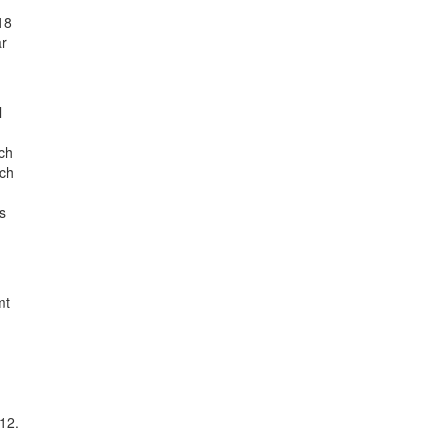
18
ar
l
och
och
s
mt
12.