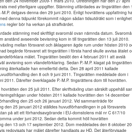
tiden den 24 november 2009-1 mars 2010. Utredningen har den 27 april
ats med ytterligare uppgifter. Stämning utfärdades av tingsrätten den 
.-M.P. delgavs denna den 29 juni 2010. Enligt hovrättens uppfattning h
ch med denna tidpunkt förekommit någon sådan tidsutdräkt som i enlighet
ens
regler bör ha verkan på straffvärdet.
färdade stämning med skriftligt svaromål ovan nämnda datum. Svaromå
anstånd avseende bevisning kom in till tingsrätten den 13 juli 2010.
iftväxling mellan försvaret och åklagaren ägde rum under hösten 2010 
d begärde försvaret att tingsrätten i första hand skulle avvisa åtalet 
landeförklara målet. Tingsrätten beslöt den 4 februari 2011 att avslå
l avvisning som vilandeförklaring. Sedan P.-M.P. klagat på tingsrätten
ning återkallade han emellertid detta. Den 28 april 2011 kallade
l huvudförhandling den 8 och 9 juni 2011. Tingsrätten meddelade dom i
ni 2011. Därefter överklagade P.-M.P. tingsrättens dom till hovrätten.
l hovrätten den 25 juli 2011. Efter skriftväxling utan särskilt uppehåll sa
visningsfrågan under hösten 2011 kallade hovrätten den 14 december
förhandling den 25 och 26 januari 2012. Vid sammanträde för
g den 25 januari 2012 ställdes huvudförhandlingen in på försvarets
ktan på att ett förhandsavgörande i EU-domstolens mål nr C 617/10
komma under juni 2012. Sedan detta kommit höll hovrätten
ng den 13 och 17 september 2012. Dom meddelades den 8 oktober 20
is redovisats har målet därefter handlagts av HD. Det återförvisade