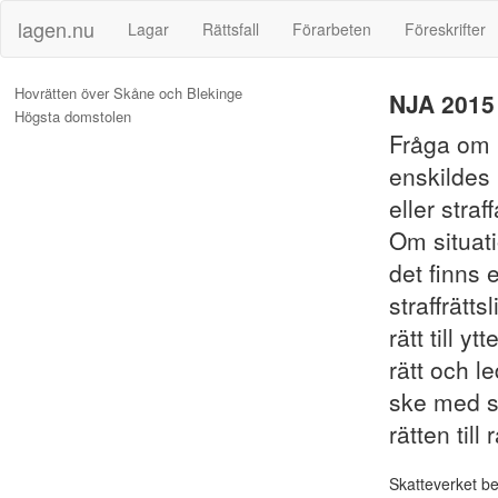
lagen.nu
Lagar
Rättsfall
Förarbeten
Föreskrifter
Hovrätten över Skåne och Blekinge
NJA 2015 
Högsta domstolen
Fråga om 
enskildes 
eller stra
Om situati
det finns 
straffrätt
rätt till 
rätt och l
ske med s
rätten till
Skatteverket b