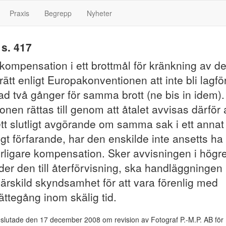
Praxis
Begrepp
Nyheter
s. 417
kompensation i ett brottmål för kränkning av d
rätt enligt Europakonventionen att inte bli lagfö
ffad två gånger för samma brott (ne bis in idem).
onen rättas till genom att åtalet avvisas därför 
ett slutligt avgörande om samma sak i ett annat
sligt förfarande, har den enskilde inte ansetts ha
ytterligare kompensation. Sker avvisningen i högr
eder den till återförvisning, ska handläggningen
ärskild skyndsamhet för att vara förenlig med
 rättegång inom skälig tid.
eslutade den 17 december 2008 om revision av Fotograf P.-M.P. AB för