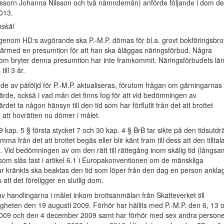
sessorn Johanna Nilsson och två nämndemän) anförde följande i dom d
013.
skäl
enom HD:s avgörande ska P.-M.P. dömas för bl.a. grovt bokföringsbrot
därmed en presumtion för att han ska åläggas näringsförbud. Några
 som bryter denna presumtion har inte framkommit. Näringsförbudets lä
ill 3 år.
 av påföljd för P.-M.P. aktualiseras, förutom frågan om gärningarnas
ärde, också i vad mån det finns fog för att vid bedömningen av
rdet ta någon hänsyn till den tid som har förflutit från det att brottet
s att hovrätten nu dömer i målet.
9 kap. 5 § första stycket 7 och 30 kap. 4 § BrB tar sikte på den tidsutdr
a från det att brottet begås eller blir känt fram till dess att den tilltal
et. Vid bedömningen av om den rätt till rättegång inom skälig tid (långsa
om slås fast i artikel 6.1 i Europakonventionen om de mänskliga
ar kränkts ska beaktas den tid som löper från den dag en person ankla
ss att det föreligger en slutlig dom.
av handlingarna i målet inkom brottsanmälan från Skatteverket till
gheten den 19 augusti 2009. Förhör har hållits med P.-M.P. den 6, 13 
09 och den 4 december 2009 samt har förhör med sex andra persone