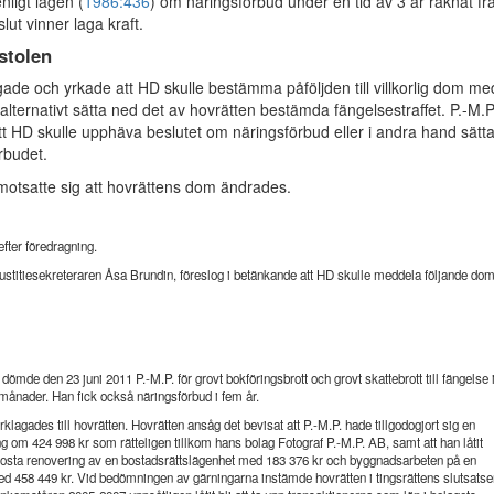
nligt lagen (
1986:436
) om näringsförbud under en tid av 3 år räknat fr
slut vinner laga kraft.
stolen
gade och yrkade att HD skulle bestämma påföljden till villkorlig dom me
 alternativt sätta ned det av hovrätten bestämda fängelsestraffet. P.-M.P
t HD skulle upphäva beslutet om näringsförbud eller i andra hand sätt
örbudet.
motsatte sig att hovrättens dom ändrades.
fter föredragning.
ustitiesekreteraren Åsa Brundin, föreslog i betänkande att HD skulle meddela följande dom
dömde den 23 juni 2011 P.-M.P. för grovt bokföringsbrott och grovt skattebrott till fängelse i
månader. Han fick också näringsförbud i fem år.
lagades till hovrätten. Hovrätten ansåg det bevisat att P.-M.P. hade tillgodogjort sig en
ng om 424 998 kr som rätteligen tillkom hans bolag Fotograf P.-M.P. AB, samt att han låtit
kosta renovering av en bostadsrättslägenhet med 183 376 kr och byggnadsarbeten på en
ed 458 449 kr. Vid bedömningen av gärningarna instämde hovrätten i tingsrättens slutsatser