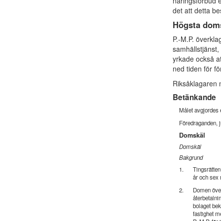
näringsförbud e
det att detta be
Högsta dom
P.-M.P. överkla
samhällstjänst,
yrkade också at
ned tiden för f
Riksåklagaren 
Betänkande
Målet avgjordes e
Föredraganden, j
Domskäl
Domskäl
Bakgrund
1.
Tingsrätten 
år och sex 
2.
Domen överk
återbetalni
bolaget be
fastighet m