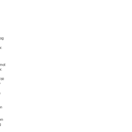
tog
r.
 mot
r.
bli
v
s
en
 om
g