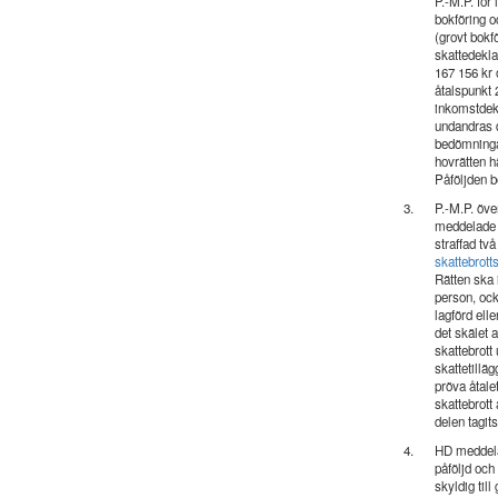
P.-M.P. för
bokföring o
(grovt bokfö
skattedekla
167 156 kr 
åtalspunkt 
inkomstdekl
undandras d
bedömningar
hovrätten h
Påföljden be
3.
P.-M.P. öve
meddelade 
straffad tv
skattebrott
Rätten ska 
person, ock
lagförd ell
det skälet a
skattebrott
skattetillä
pröva åtalet
skattebrott
delen tagit
4.
HD meddela
påföljd och
skyldig til