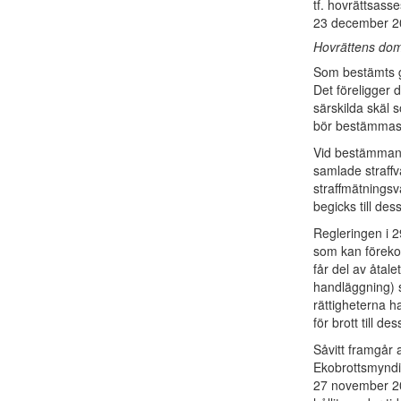
tf. hovrättsas
23 december 2
Hovrättens dom
Som bestämts g
Det föreligger 
särskilda skäl
bör bestämmas t
Vid bestämmande
samlade straffv
straffmätningsvä
begicks till des
Regleringen i 2
som kan förekomm
får del av åtal
handläggning) s
rättigheterna h
för brott till de
Såvitt framgår 
Ekobrottsmyndi
27 november 20