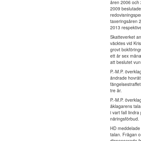
åren 2006 och 2
2009 beslutade 
redovisningsper
taxeringsåren 2
2013 respektive
Skatteverket an
väcktes vid Kri
grovt bokförings
ett år sex måna
att beslutet vun
P.-M.P. överkl
ändrade hovrätt
fängelsestraffet
tre år.
P.-M.P. överkla
åklagarens tala
i vart fall lind
näringsförbud.
HD meddelade d
talan. Frågan o
dispenserade f