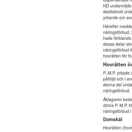
HD undanröjde h
skattebrott und
yrkande om avvi
Härefter meddel
näringsförbud. 
hade förklarat
dessa delar st
näringsförbud f
hovrätten för f
Hovrätten ö
P.-M.P. yrkade 
påföljd och i an
denna del undan
näringsförbud.
Åklagaren bestr
döma P.-M.P. t
näringsförbud i
Domskäl
Hovrätten (hov