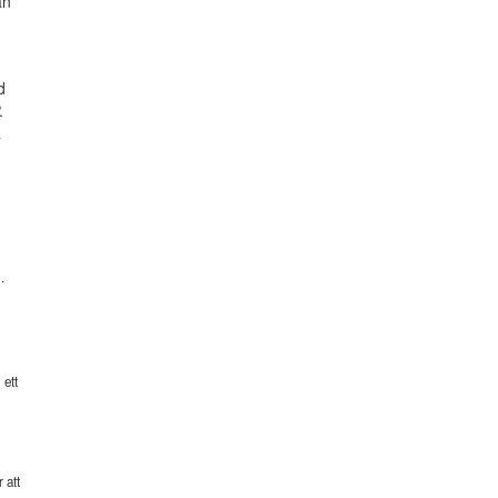
ån
d
.
a
.
 ett
 att