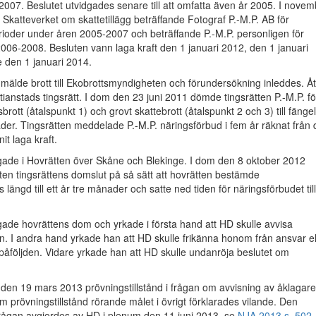
007. Beslutet utvidgades senare till att omfatta även år 2005. I novem
Skatteverket om skattetillägg beträffande Fotograf P.-M.P. AB för
ioder under åren 2005-2007 och beträffande P.-M.P. personligen för
006-2008. Besluten vann laga kraft den 1 januari 2012, den 1 januari
 den 1 januari 2014.
mälde brott till Ekobrottsmyndigheten och förundersökning inleddes. Åt
stianstads tingsrätt. I dom den 23 juni 2011 dömde tingsrätten P.-M.P. fö
brott (åtalspunkt 1) och grovt skattebrott (åtalspunkt 2 och 3) till fänge
der. Tingsrätten meddelade P.-M.P. näringsförbud i fem år räknat från 
nit laga kraft.
agade i Hovrätten över Skåne och Blekinge. I dom den 8 oktober 2012
en tingsrättens domslut på så sätt att hovrätten bestämde
s längd till ett år tre månader och satte ned tiden för näringsförbudet till
gade hovrättens dom och yrkade i första hand att HD skulle avvisa
n. I andra hand yrkade han att HD skulle frikänna honom från ansvar el
ra påföljden. Vidare yrkade han att HD skulle undanröja beslutet om
en 19 mars 2013 prövningstillstånd i frågan om avvisning av åklagar
m prövningstillstånd rörande målet i övrigt förklarades vilande. Den
rågan avgjordes av HD i plenum den 11 juni 2013, se
NJA 2013 s. 502
.