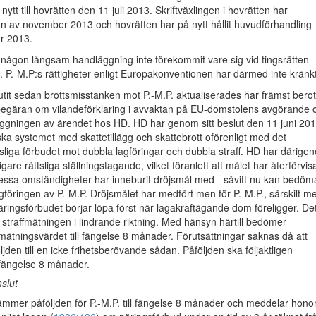
ytt till hovrätten den 11 juli 2013. Skriftväxlingen i hovrätten har
jan av november 2013 och hovrätten har på nytt hållit huvudförhandling
r 2013.
någon långsam handläggning inte förekommit vare sig vid tingsrätten
en. P.-M.P:s rättigheter enligt Europakonventionen har därmed inte kränk
flutit sedan brottsmisstanken mot P.-M.P. aktualiserades har främst berot
egäran om vilandeförklaring i avvaktan på EU-domstolens avgörande 
äggningen av ärendet hos HD. HD har genom sitt beslut den 11 juni 20
ska systemet med skattetillägg och skattebrott oförenligt med det
sliga förbudet mot dubbla lagföringar och dubbla straff. HD har därige
idigare rättsliga ställningstagande, vilket föranlett att målet har återförvis
 Dessa omständigheter har inneburit dröjsmål med - såvitt nu kan bedöm
lagföringen av P.-M.P. Dröjsmålet har medfört men för P.-M.P., särskilt m
 näringsförbudet börjar löpa först när lagakraftägande dom föreligger. De
 straffmätningen i lindrande riktning. Med hänsyn härtill bedömer
fmätningsvärdet till fängelse 8 månader. Förutsättningar saknas då att
den till en icke frihetsberövande sådan. Påföljden ska följaktligen
 fängelse 8 månader.
slut
ämmer påföljden för P.-M.P. till fängelse 8 månader och meddelar hon