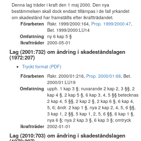
Denna lag träder i kraft den 1 maj 2000. Den nya
bestämmelsen skall dock endast tillämpas i de fall yrkandet
om skadestånd har framställts efter ikraftträdandet.
Förarbeten
Rskr. 1999/2000:164,
Prop. 1999/2000:47
,
Bet. 1999/2000:LU14
Omfattning
ny 6 kap 5 §
Ikraftträder
2000-05-01
Lag (2001:732) om ändring i skadeståndslagen
(1972:207)
Tryckt format (PDF)
Förarbeten
Rskr. 2000/01:216,
Prop. 2000/01:68
, Bet.
2000/01:LU19
Omfattning
upph. 1 kap 3 §; nuvarande 2 kap 2, 3 §§, 2
kap 4 §, 2 kap 5 §, 6 kap 3, 4, 5 §§ betecknas
2 kap 4, 5 §§, 2 kap 2 §, 2 kap 6 §, 6 kap 4,
5, 6; ändr. 2 kap 1 §, nya 2 kap 2, 4, 5, 6 §§,
3 kap 1, 2 §§, 5 kap 1, 2, 5, 6 §§, 6 kap 1 §,
nya 6 §; nya 2 kap 3 §, 6 kap 3 §; omtryck
Ikraftträder
2002-01-01
Lag (2010:703) om ändring i skadeståndslagen