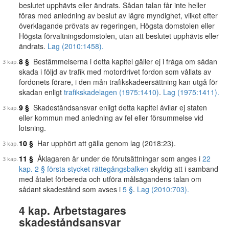
beslutet upphävts eller ändrats. Sådan talan får inte heller
föras med anledning av beslut av lägre myndighet, vilket efter
överklagande prövats av regeringen, Högsta domstolen eller
Högsta förvaltningsdomstolen, utan att beslutet upphävts eller
ändrats.
Lag (2010:1458).
8 §
Bestämmelserna i detta kapitel gäller ej i fråga om sådan
skada i följd av trafik med motordrivet fordon som vållats av
fordonets förare, i den mån trafikskadeersättning kan utgå för
skadan enligt
trafikskadelagen (1975:1410)
.
Lag (1975:1411).
9 §
Skadeståndsansvar enligt detta kapitel åvilar ej staten
eller kommun med anledning av fel eller försummelse vid
lotsning.
10 §
Har upphört att gälla genom lag (2018:23).
11 §
Åklagaren är under de förutsättningar som anges i
22
kap. 2 § första stycket rättegångsbalken
skyldig att i samband
med åtalet förbereda och utföra målsägandens talan om
sådant skadestånd som avses i
5 §
.
Lag (2010:703).
4 kap. Arbetstagares
skadeståndsansvar