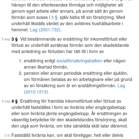
hänsyn till den efterlevandes förmåga och möjligheter att
genom eget arbete eller annars, på annat sätt än genom
förmån som avses i
3 §
, själv bidra till sin försörjning. Med
underhåll likställs värdet av den avlidnes hushållsarbete i
hemmet.
Lag (2001:732).
3 §
Vid bestämmande av ersättning för inkomstförlust eller
förlust av underhåll avräknas förmån som den skadelidande
med anledning av förlusten har rätt till i form av
ersättning enligt
socialförsäkringsbalken
eller någon
annan likartad förmån,
pension eller annan periodisk ersättning eller sjuklön,
om förmånen betalas av en arbetsgivare eller på grund
av en försäkring som är en anställningsförmån.
Lag
(2010:1213).
4 §
Ersättning för framtida inkomstförlust eller förlust av
underhåll fastställes i form av livränta eller engångsbelopp
eller som livränta jämte engångsbelopp. Är ersättningen av
väsentlig betydelse för den skadelidandes försörjning, skall
den utgå som livränta, om icke särskilda skäl talar däremot.
Fastställd livränta kan, om skäl föreligger, helt eller delvis