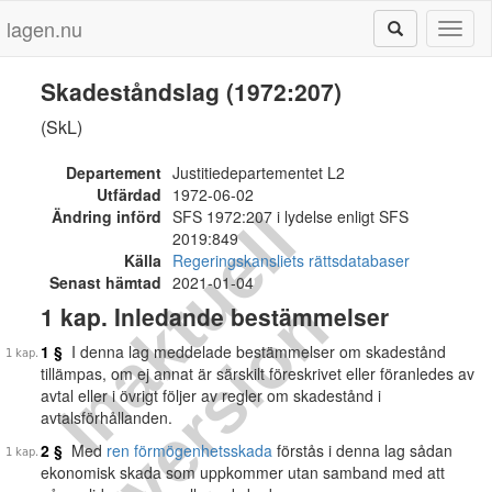
lagen.nu
Toggl
naviga
Skadeståndslag (1972:207)
(SkL)
Departement
Justitiedepartementet L2
Utfärdad
1972-06-02
I
n
a
k
t
u
e
l
l
v
e
r
s
i
o
Ändring införd
SFS 1972:207 i lydelse enligt SFS
2019:849
Källa
Regeringskansliets rättsdatabaser
Senast hämtad
2021-01-04
n
1 kap. Inledande bestämmelser
1 §
I denna lag meddelade bestämmelser om skadestånd
tillämpas, om ej annat är särskilt föreskrivet eller föranledes av
avtal eller i övrigt följer av regler om skadestånd i
avtalsförhållanden.
2 §
Med
ren förmögenhetsskada
förstås i denna lag sådan
ekonomisk skada som uppkommer utan samband med att