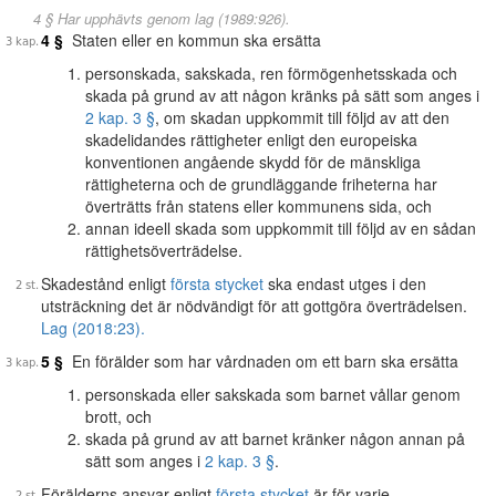
4 § Har upphävts genom lag (1989:926).
4 §
Staten eller en kommun ska ersätta
personskada, sakskada, ren förmögenhetsskada och
skada på grund av att någon kränks på sätt som anges i
2 kap. 3 §
, om skadan uppkommit till följd av att den
skadelidandes rättigheter enligt den europeiska
konventionen angående skydd för de mänskliga
rättigheterna och de grundläggande friheterna har
överträtts från statens eller kommunens sida, och
annan ideell skada som uppkommit till följd av en sådan
rättighetsöverträdelse.
Skadestånd enligt
första stycket
ska endast utges i den
utsträckning det är nödvändigt för att gottgöra överträdelsen.
Lag (2018:23).
5 §
En förälder som har vårdnaden om ett barn ska ersätta
personskada eller sakskada som barnet vållar genom
brott, och
skada på grund av att barnet kränker någon annan på
sätt som anges i
2 kap. 3 §
.
Förälderns ansvar enligt
första stycket
är för varje