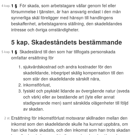
1 §
För skada, som arbetstagare vållar genom fel eller
försummelse i tjänsten, är han ansvarig endast i den mån
synnerliga skäl föreligger med hänsyn till handlingens
beskaffenhet, arbetstagarens ställning, den skadelidandes
intresse och övriga omständigheter.
5 kap. Skadeståndets bestämmande
1 §
Skadestånd till den som har tillfogats personskada
omfattar ersättning för
sjukvårdskostnad och andra kostnader för den
skadelidande, inbegripet skälig kompensation till den
som står den skadelidande särskilt nära,
inkomstförlust,
fysiskt och psykiskt lidande av övergående natur (sveda
och värk) eller av bestående art (lyte eller annat
stadigvarande men) samt särskilda olägenheter till följd
av skadan.
Ersättning för inkomstförlust motsvarar skillnaden mellan den
inkomst som den skadelidande skulle ha kunnat uppbära, om
han icke hade skadats, och den inkomst som han trots skadan