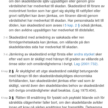
om den skadelidande själv uppsåtligen eller genom grov
vårdslöshet har medverkat till skadan. Skadestånd till förare av
motordrivet fordon som har gjort sig skyldig till rattfylleri eller
grovt rattfylleri kan även jämkas, om föraren därvid genom
vårdslöshet har medverkat till skadan. Har personskada lett till
döden, kan skadestånd som avses i
5 kap. 2 §
också jämkas,
om den avlidne uppsåtligen har medverkat till dödsfallet.
Skadestånd med anledning av sakskada eller ren
förmögenhetsskada kan jämkas, om vållande på den
skadelidandes sida har medverkat till skadan.
Jämkning av skadestånd enligt första eller
andra stycket
sker
efter vad som är skäligt med hänsyn till graden av vållande på
ömse sidor och omständigheterna i övrigt.
Lag (2001:732).
2 §
Är skyldighet att utge skadestånd oskäligt betungande
med hänsyn till den skadeståndsskyldiges ekonomiska
förhållanden, kan skadeståndet jämkas efter vad som är
skäligt, varvid även den skadelidandes behov av skadeståndet
och övriga omständigheter skall beaktas. (Lag 1975:404).
3 §
Rätten till ersättning för fysiskt och psykiskt lidande och för
särskilda olägenheter faller bort, om den skadelidande avlider
innan ett krav på sådan ersättning har framställts. Detsamma