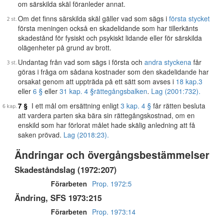
om särskilda skäl föranleder annat.
Om det finns särskilda skäl gäller vad som sägs i
första stycket
första meningen också en skadelidande som har tillerkänts
skadestånd för fysiskt och psykiskt lidande eller för särskilda
olägenheter på grund av brott.
Undantag från vad som sägs i första och
andra styckena
får
göras i fråga om sådana kostnader som den skadelidande har
orsakat genom att uppträda på ett sätt som avses i
18 kap.
3
eller
6 §
eller
31 kap. 4 §
rättegångsbalken
.
Lag (2001:732).
7 §
I ett mål om ersättning enligt
3 kap. 4 §
får rätten besluta
att vardera parten ska bära sin rättegångskostnad, om en
enskild som har förlorat målet hade skälig anledning att få
saken prövad.
Lag (2018:23).
Ändringar och övergångsbestämmelser
Skadeståndslag (1972:207)
Förarbeten
Prop. 1972:5
Ändring, SFS 1973:215
Förarbeten
Prop. 1973:14