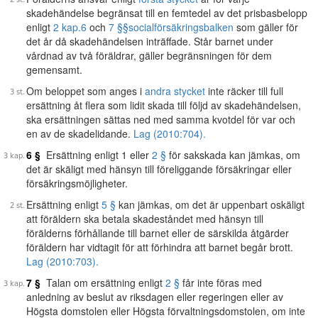
skadehändelse begränsat till en femtedel av det prisbasbelopp
enligt
2 kap.
6
och
7 §§
socialförsäkringsbalken
som gäller för
det år då skadehändelsen inträffade. Står barnet under
vårdnad av två föräldrar, gäller begränsningen för dem
gemensamt.
Om beloppet som anges i
andra stycket
inte räcker till full
ersättning åt flera som lidit skada till följd av skadehändelsen,
ska ersättningen sättas ned med samma kvotdel för var och
en av de skadelidande.
Lag (2010:704).
6 §
Ersättning enligt 1 eller
2 §
för sakskada kan jämkas, om
det är skäligt med hänsyn till föreliggande försäkringar eller
försäkringsmöjligheter.
Ersättning enligt
5 §
kan jämkas, om det är uppenbart oskäligt
att föräldern ska betala skadeståndet med hänsyn till
förälderns förhållande till barnet eller de särskilda åtgärder
föräldern har vidtagit för att förhindra att barnet begår brott.
Lag (2010:703).
7 §
Talan om ersättning enligt
2 §
får inte föras med
anledning av beslut av riksdagen eller regeringen eller av
Högsta domstolen eller Högsta förvaltningsdomstolen, om inte