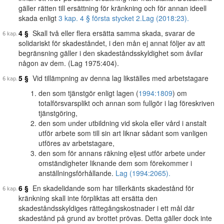
gäller rätten till ersättning för kränkning och för annan ideell
skada enligt
3 kap. 4 § första stycket 2.
Lag (2018:23).
4 §
Skall två eller flera ersätta samma skada, svarar de
solidariskt för skadeståndet, i den mån ej annat följer av att
begränsning gäller i den skadeståndsskyldighet som åvilar
någon av dem. (Lag 1975:404).
5 §
Vid tillämpning av denna lag likställes med arbetstagare
den som tjänstgör enligt lagen (
1994:1809
) om
totalförsvarsplikt och annan som fullgör i lag föreskriven
tjänstgöring,
den som under utbildning vid skola eller vård i anstalt
utför arbete som till sin art liknar sådant som vanligen
utföres av arbetstagare,
den som för annans räkning eljest utför arbete under
omständigheter liknande dem som förekommer i
anställningsförhållande.
Lag (1994:2065).
6 §
En skadelidande som har tillerkänts skadestånd för
kränkning skall inte förpliktas att ersätta den
skadeståndsskyldiges rättegångskostnader i ett mål där
skadestånd på grund av brottet prövas. Detta gäller dock inte