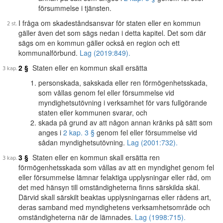
försummelse i tjänsten.
I fråga om skadeståndsansvar för staten eller en kommun
gäller även det som sägs nedan i detta kapitel. Det som där
sägs om en kommun gäller också en region och ett
kommunalförbund.
Lag (2019:849).
2 §
Staten eller en kommun skall ersätta
personskada, sakskada eller ren förmögenhetsskada,
som vållas genom fel eller försummelse vid
myndighetsutövning i verksamhet för vars fullgörande
staten eller kommunen svarar, och
skada på grund av att någon annan kränks på sätt som
anges i
2 kap. 3 §
genom fel eller försummelse vid
sådan myndighetsutövning.
Lag (2001:732).
3 §
Staten eller en kommun skall ersätta ren
förmögenhetsskada som vållas av att en myndighet genom fel
eller försummelse lämnar felaktiga upplysningar eller råd, om
det med hänsyn till omständigheterna finns särskilda skäl.
Därvid skall särskilt beaktas upplysningarnas eller rådens art,
deras samband med myndighetens verksamhetsområde och
omständigheterna när de lämnades.
Lag (1998:715).