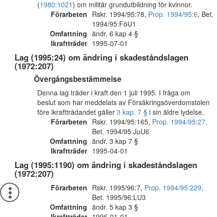
(
1980:1021
) om militär grundutbildning för kvinnor.
Förarbeten
Rskr. 1994/95:78,
Prop. 1994/95:6
, Bet.
1994/95:FöU1
Omfattning
ändr. 6 kap 4 §
Ikraftträder
1995-07-01
Lag (1995:24) om ändring i skadeståndslagen
(1972:207)
Övergångsbestämmelse
Denna lag träder i kraft den 1 juli 1995. I fråga om
beslut som har meddelats av Försäkringsöverdomstolen
före ikraftträdandet gäller
3 kap. 7 §
i sin äldre lydelse.
Förarbeten
Rskr. 1994/95:165,
Prop. 1994/95:27
,
Bet. 1994/95:JuU6
Omfattning
ändr. 3 kap 7 §
Ikraftträder
1995-04-01
Lag (1995:1190) om ändring i skadeståndslagen
(1972:207)
Förarbeten
Rskr. 1995/96:7,
Prop. 1994/95:229
,
Bet. 1995/96:LU3
Omfattning
ändr. 5 kap 3 §
Ikraftträder
1996-01-01