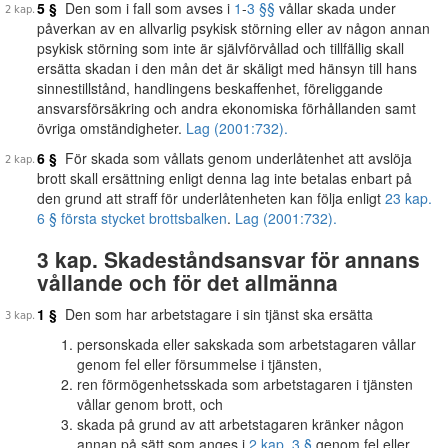
5 §
Den som i fall som avses i
1
-
3 §§
vållar skada under
påverkan av en allvarlig psykisk störning eller av någon annan
psykisk störning som inte är självförvållad och tillfällig skall
ersätta skadan i den mån det är skäligt med hänsyn till hans
sinnestillstånd, handlingens beskaffenhet, föreliggande
ansvarsförsäkring och andra ekonomiska förhållanden samt
övriga omständigheter.
Lag (2001:732).
6 §
För skada som vållats genom underlåtenhet att avslöja
brott skall ersättning enligt denna lag inte betalas enbart på
den grund att straff för underlåtenheten kan följa enligt
23 kap.
6 § första stycket brottsbalken
.
Lag (2001:732).
3 kap. Skadeståndsansvar för annans
vållande och för det allmänna
1 §
Den som har arbetstagare i sin tjänst ska ersätta
personskada eller sakskada som arbetstagaren vållar
genom fel eller försummelse i tjänsten,
ren förmögenhetsskada som arbetstagaren i tjänsten
vållar genom brott, och
skada på grund av att arbetstagaren kränker någon
annan på sätt som anges i
2 kap. 3 §
genom fel eller