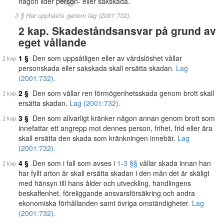
någon lider person- eller sakskada.
3 § Har upphävts genom lag (2001:732).
2 kap. Skadeståndsansvar på grund av
eget vållande
1 §
Den som uppsåtligen eller av vårdslöshet vållar
personskada eller sakskada skall ersätta skadan.
Lag
(2001:732).
2 §
Den som vållar ren förmögenhetsskada genom brott skall
ersätta skadan.
Lag (2001:732).
3 §
Den som allvarligt kränker någon annan genom brott som
innefattar ett angrepp mot dennes person, frihet, frid eller ära
skall ersätta den skada som kränkningen innebär.
Lag
(2001:732).
4 §
Den som i fall som avses i
1
-
3 §§
vållar skada innan han
har fyllt arton år skall ersätta skadan i den mån det är skäligt
med hänsyn till hans ålder och utveckling, handlingens
beskaffenhet, föreliggande ansvarsförsäkring och andra
ekonomiska förhållanden samt övriga omständigheter.
Lag
(2001:732).