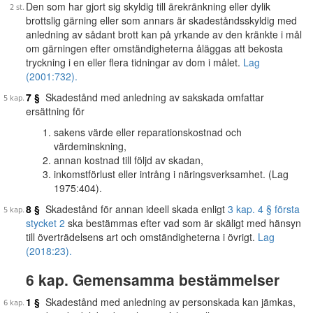
Den som har gjort sig skyldig till ärekränkning eller dylik
brottslig gärning eller som annars är skadeståndsskyldig med
anledning av sådant brott kan på yrkande av den kränkte i mål
om gärningen efter omständigheterna åläggas att bekosta
tryckning i en eller flera tidningar av dom i målet.
Lag
(2001:732).
7 §
Skadestånd med anledning av sakskada omfattar
ersättning för
sakens värde eller reparationskostnad och
värdeminskning,
annan kostnad till följd av skadan,
inkomstförlust eller intrång i näringsverksamhet. (Lag
1975:404).
8 §
Skadestånd för annan ideell skada enligt
3 kap. 4 § första
stycket 2
ska bestämmas efter vad som är skäligt med hänsyn
till överträdelsens art och omständigheterna i övrigt.
Lag
(2018:23).
6 kap. Gemensamma bestämmelser
1 §
Skadestånd med anledning av personskada kan jämkas,