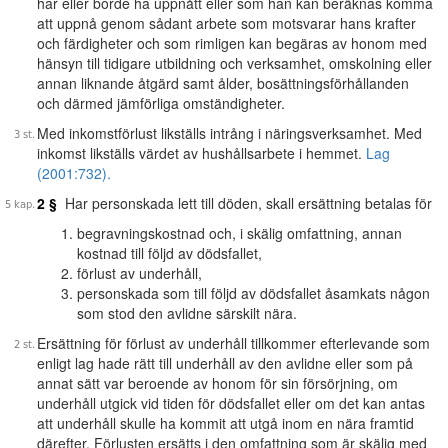
har eller borde ha uppnått eller som han kan beräknas komma
att uppnå genom sådant arbete som motsvarar hans krafter
och färdigheter och som rimligen kan begäras av honom med
hänsyn till tidigare utbildning och verksamhet, omskolning eller
annan liknande åtgärd samt ålder, bosättningsförhållanden
och därmed jämförliga omständigheter.
Med inkomstförlust likställs intrång i näringsverksamhet. Med
inkomst likställs värdet av hushållsarbete i hemmet.
Lag
(2001:732).
2 §
Har personskada lett till döden, skall ersättning betalas för
begravningskostnad och, i skälig omfattning, annan
kostnad till följd av dödsfallet,
förlust av underhåll,
personskada som till följd av dödsfallet åsamkats någon
som stod den avlidne särskilt nära.
Ersättning för förlust av underhåll tillkommer efterlevande som
enligt lag hade rätt till underhåll av den avlidne eller som på
annat sätt var beroende av honom för sin försörjning, om
underhåll utgick vid tiden för dödsfallet eller om det kan antas
att underhåll skulle ha kommit att utgå inom en nära framtid
därefter. Förlusten ersätts i den omfattning som är skälig med