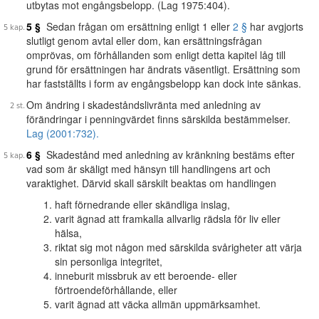
utbytas mot engångsbelopp. (Lag 1975:404).
5 §
Sedan frågan om ersättning enligt 1 eller
2 §
har avgjorts
slutligt genom avtal eller dom, kan ersättningsfrågan
omprövas, om förhållanden som enligt detta kapitel låg till
grund för ersättningen har ändrats väsentligt. Ersättning som
har fastställts i form av engångsbelopp kan dock inte sänkas.
Om ändring i skadeståndslivränta med anledning av
förändringar i penningvärdet finns särskilda bestämmelser.
Lag (2001:732).
6 §
Skadestånd med anledning av kränkning bestäms efter
vad som är skäligt med hänsyn till handlingens art och
varaktighet. Därvid skall särskilt beaktas om handlingen
haft förnedrande eller skändliga inslag,
varit ägnad att framkalla allvarlig rädsla för liv eller
hälsa,
riktat sig mot någon med särskilda svårigheter att värja
sin personliga integritet,
inneburit missbruk av ett beroende- eller
förtroendeförhållande, eller
varit ägnad att väcka allmän uppmärksamhet.