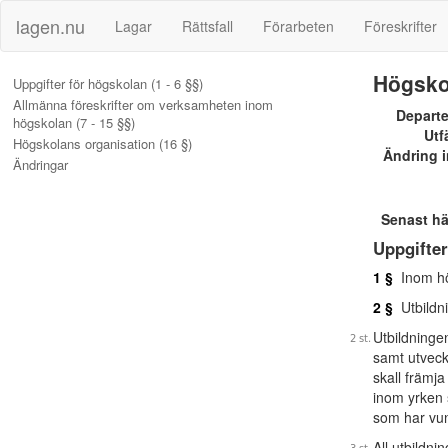
lagen.nu
Lagar
Rättsfall
Förarbeten
Föreskrifter
Högsko
Uppgifter för högskolan (1 - 6 §§)
Allmänna föreskrifter om verksamheten inom
Depart
högskolan (7 - 15 §§)
Utf
Högskolans organisation (16 §)
Ändring i
Ändringar
Senast h
Uppgifter
1 §
Inom hög
2 §
Utbildni
Utbildninge
samt utveckl
skall främja
inom yrken 
som har vunn
All utbildni