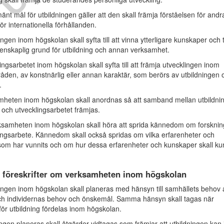
änt mål för utbildningen gäller att den skall främja förståelsen för andr
ör internationella förhållanden.
en inom högskolan skall syfta till att vinna ytterligare kunskaper och ti
etenskaplig grund för utbildning och annan verksamhet.
ngsarbetet inom högskolan skall syfta till att främja utvecklingen inom
den, av konstnärlig eller annan karaktär, som berörs av utbildningen 
.
eten inom högskolan skall anordnas så att samband mellan utbildni
 och utvecklingsarbetet främjas.
ksamheten inom högskolan skall höra att sprida kännedom om forsknin
ingsarbete. Kännedom skall också spridas om vilka erfarenheter och
om har vunnits och om hur dessa erfarenheter och kunskaper skall k
 föreskrifter om verksamheten inom högskolan
ngen inom högskolan skall planeras med hänsyn till samhällets behov 
ch individernas behov och önskemål. Samma hänsyn skall tagas när
för utbildning fördelas inom högskolan.
ingen planeras skall åtgärder vidtagas som främjar att utbildningen kan