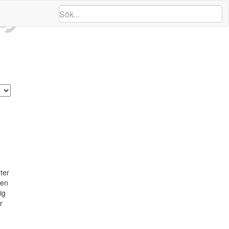
ng
ter
gen
ig
r