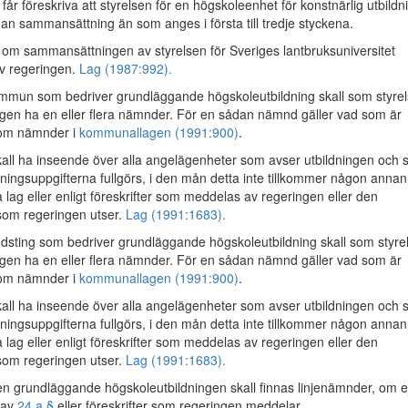
år föreskriva att styrelsen för en högskoleenhet för konstnärlig utbildn
nan sammansättning än som anges i första till tredje styckena.
r om sammansättningen av styrelsen för Sveriges lantbruksuniversitet
v regeringen.
Lag (1987:992).
mun som bedriver grundläggande högskoleutbildning skall som styre
ingen ha en eller flera nämnder. För en sådan nämnd gäller vad som är
 om nämnder i
kommunallagen (1991:900)
.
kall ha inseende över alla angelägenheter som avser utbildningen och 
ldningsuppgifterna fullgörs, i den mån detta inte tillkommer någon annan
 lag eller enligt föreskrifter som meddelas av regeringen eller den
som regeringen utser.
Lag (1991:1683).
dsting som bedriver grundläggande högskoleutbildning skall som styre
ingen ha en eller flera nämnder. För en sådan nämnd gäller vad som är
 om nämnder i
kommunallagen (1991:900)
.
kall ha inseende över alla angelägenheter som avser utbildningen och 
ldningsuppgifterna fullgörs, i den mån detta inte tillkommer någon annan
 lag eller enligt föreskrifter som meddelas av regeringen eller den
som regeringen utser.
Lag (1991:1683).
 grundläggande högskoleutbildningen skall finnas linjenämnder, om e
r av
24 a §
eller föreskrifter som regeringen meddelar.