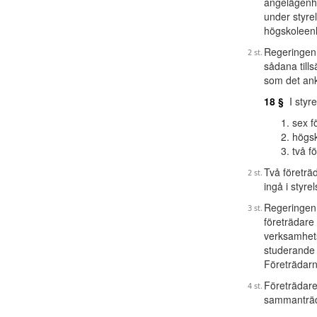
angelägenhe
under styre
högskoleen
Regeringen f
sådana tills
som det an
18 §
I styre
sex f
högsk
två f
Två företrä
ingå i styre
Regeringen f
företrädare
verksamhets
studerande 
Företrädarna
Företrädare 
sammanträ