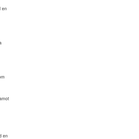
d en
a
nom
damot
d en