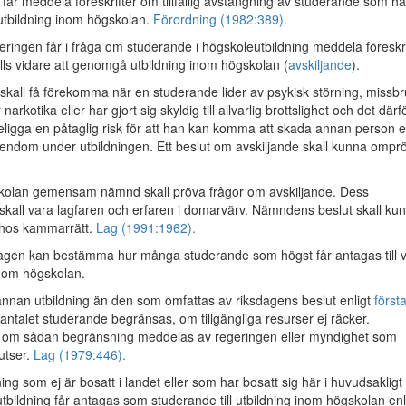
får meddela föreskrifter om tillfällig avstängning av studerande som ha
l utbildning inom högskolan.
Förordning (1982:389).
ingen får i fråga om studerande i högskoleutbildning meddela föreskri
ills vidare att genomgå utbildning inom högskolan (
avskiljande
).
 skall få förekomma när en studerande lider av psykisk störning, missb
 narkotika eller har gjort sig skyldig till allvarlig brottslighet och det därf
ligga en påtaglig risk för att han kan komma att skada annan person el
gendom under utbildningen. Ett beslut om avskiljande skall kunna ompr
kolan gemensam nämnd skall pröva frågor om avskiljande. Dess
skall vara lagfaren och erfaren i domarvärv. Nämndens beslut skall ku
 hos kammarrätt.
Lag (1991:1962).
gen kan bestämma hur många studerande som högst får antagas till v
inom högskolan.
annan utbildning än den som omfattas av riksdagens beslut enligt
först
antalet studerande begränsas, om tillgängliga resurser ej räcker.
r om sådan begränsning meddelas av regeringen eller myndighet som
utser.
Lag (1979:446).
ng som ej är bosatt i landet eller som har bosatt sig här i huvudsakligt
 utbildning får antagas som studerande till utbildning inom högskolan enl