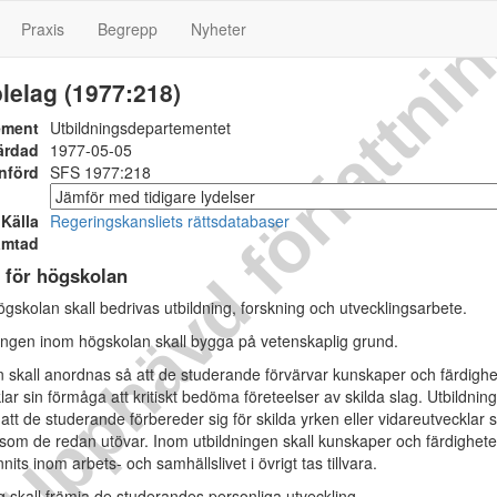
Upphävd författni
Praxis
Begrepp
Nyheter
lelag (1977:218)
ement
Utbildningsdepartementet
ärdad
1977-05-05
nförd
SFS 1977:218
Källa
Regeringskansliets rättsdatabaser
ämtad
 för högskolan
skolan skall bedrivas utbildning, forskning och utvecklingsarbete.
ngen inom högskolan skall bygga på vetenskaplig grund.
n skall anordnas så att de studerande förvärvar kunskaper och färdighe
ar sin förmåga att kritiskt bedöma företeelser av skilda slag. Utbildnin
 att de studerande förbereder sig för skilda yrken eller vidareutvecklar s
som de redan utövar. Inom utbildningen skall kunskaper och färdighete
its inom arbets- och samhällslivet i övrigt tas tillvara.
ng skall främja de studerandes personliga utveckling.