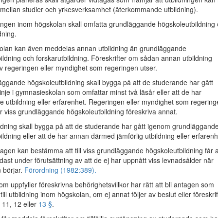
g mellan studier och yrkesverksamhet (återkommande utbildning).
ngen inom högskolan skall omfatta grundläggande högskoleutbildning
dning.
olan kan även meddelas annan utbildning än grundläggande
ildning och forskarutbildning. Föreskrifter om sådan annan utbildning
 regeringen eller myndighet som regeringen utser.
gande högskoleutbildning skall bygga på att de studerande har gått
inje i gymnasieskolan som omfattar minst två läsår eller att de har
 utbildning eller erfarenhet. Regeringen eller myndighet som regering
ör viss grundläggande högskoleutbildning föreskriva annat.
ldning skall bygga på att de studerande har gått igenom grundläggand
ldning eller att de har annan därmed jämförlig utbildning eller erfarenh
gen kan bestämma att till viss grundläggande högskoleutbildning får 
ast under förutsättning av att de ej har uppnått viss levnadsålder när
 börjar.
Förordning (1982:389).
 uppfyller föreskrivna behörighetsvillkor har rätt att bli antagen som
ill utbildning inom högskolan, om ej annat följer av beslut eller föreskrif
 11, 12 eller
13 §
.