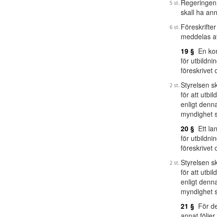
Regeringen f
skall ha an
Föreskrifte
meddelas a
19 §
En kom
för utbildn
föreskrivet
Styrelsen s
för att utbi
enligt denna
myndighet 
20 §
Ett lan
för utbildn
föreskrivet
Styrelsen s
för att utbi
enligt denna
myndighet 
21 §
För den
annat följe