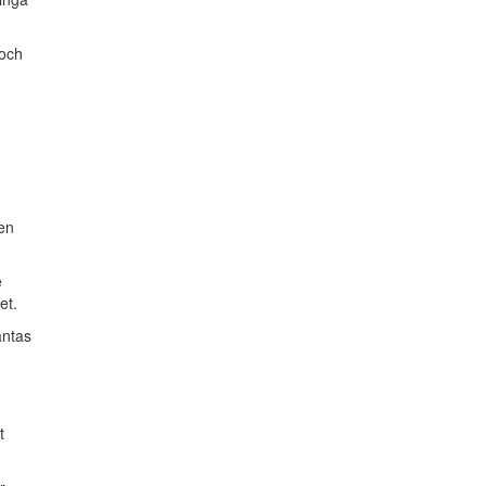
 och
en
e
et.
antas
t