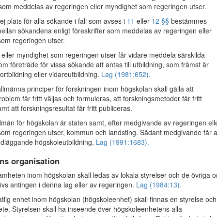
r som meddelas av regeringen eller myndighet som regeringen utser.
j plats för alla sökande i fall som avses i
11
eller
12 §§
bestämmes
mellan sökandena enligt föreskrifter som meddelas av regeringen eller
om regeringen utser.
eller myndighet som regeringen utser får vidare meddela särskilda
 om företräde för vissa sökande att antas till utbildning, som främst är
ortbildning eller vidareutbildning.
Lag (1981:652).
männa principer för forskningen inom högskolan skall gälla att
oblem får fritt väljas och formuleras, att forskningsmetoder får fritt
mt att forskningsresultat får fritt publiceras.
än för högskolan är staten samt, efter medgivande av regeringen ell
som regeringen utser, kommun och landsting. Sådant medgivande får 
ndläggande högskoleutbildning.
Lag (1991:1683).
ns organisation
heten inom högskolan skall ledas av lokala styrelser och de övriga 
ivs antingen i denna lag eller av regeringen.
Lag (1984:13).
tlig enhet inom högskolan (högskoleenhet) skall finnas en styrelse och 
te. Styrelsen skall ha inseende över högskoleenhetens alla