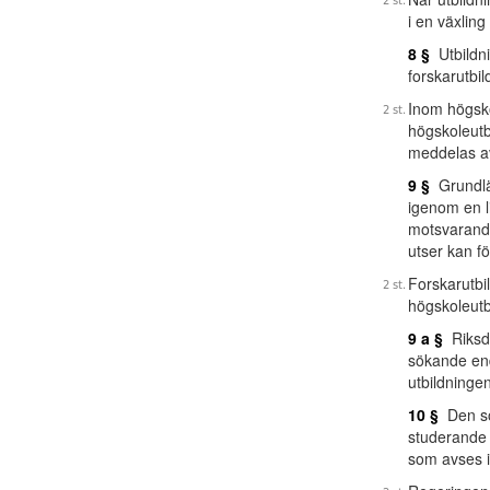
i en växlin
8 §
Utbildni
forskarutbil
Inom högsk
högskoleutb
meddelas av
9 §
Grundläg
igenom en l
motsvarande
utser kan f
Forskarutbi
högskoleutbi
9 a §
Riksda
sökande end
utbildningen
10 §
Den som
studerande t
som avses i