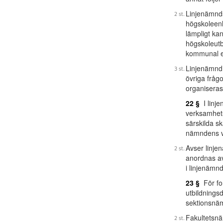
Linjenämnds
högskoleenh
lämpligt k
högskoleutb
kommunal el
Linjenämnd 
övriga fråg
organisera
22 §
I linj
verksamhets
särskilda s
nämndens v
Avser linj
anordnas av
i linjenämn
23 §
För for
utbildnings
sektionsnäm
Fakultetsnä