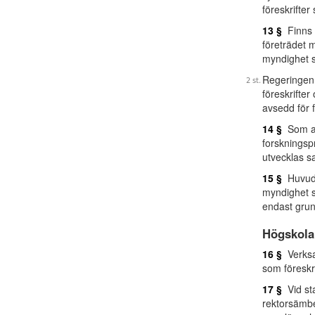
föreskrifte
13 §
Finns e
företrädet 
myndighet s
Regeringen 
föreskrifter
avsedd för f
14 §
Som all
forskningspr
utvecklas sa
15 §
Huvudm
myndighet 
endast gru
Högskola
16 §
Verksam
som föreskr
17 §
Vid sta
rektorsämbe