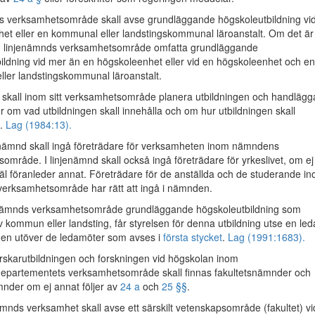
 verksamhetsområde skall avse grundläggande högskoleutbildning vi
et eller en kommunal eller landstingskommunal läroanstalt. Om det är
an linjenämnds verksamhetsområde omfatta grundläggande
ildning vid mer än en högskoleenhet eller vid en högskoleenhet och en
ler landstingskommunal läroanstalt.
skall inom sitt verksamhetsområde planera utbildningen och handlägg
or om vad utbildningen skall innehålla och om hur utbildningen skall
s.
Lag (1984:13).
enämnd skall ingå företrädare för verksamheten inom nämndens
område. I linjenämnd skall också ingå företrädare för yrkeslivet, om ej
käl föranleder annat. Företrädare för de anställda och de studerande i
erksamhetsområde har rätt att ingå i nämnden.
enämnds verksamhetsområde grundläggande högskoleutbildning som
 kommun eller landsting, får styrelsen för denna utbildning utse en le
den utöver de ledamöter som avses i
första stycket
.
Lag (1991:1683).
skarutbildningen och forskningen vid högskolan inom
departementets verksamhetsområde skall finnas fakultetsnämnder och
nder om ej annat följer av
24 a
och
25 §§
.
mnds verksamhet skall avse ett särskilt vetenskapsområde (fakultet) vi