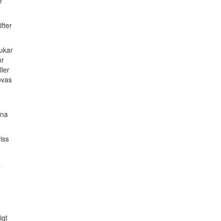
r
fter
rukar
ör
ler
övas
nna
iss
a
igt