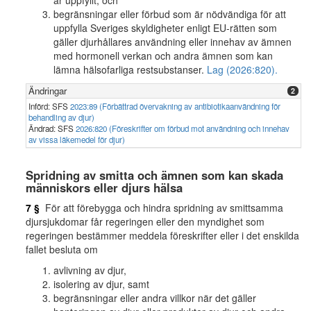
är uppfyllt, och
begränsningar eller förbud som är nödvändiga för att
uppfylla Sveriges skyldigheter enligt EU-rätten som
gäller djurhållares användning eller innehav av ämnen
med hormonell verkan och andra ämnen som kan
lämna hälsofarliga restsubstanser.
Lag (2026:820).
Ändringar
2
Införd: SFS
2023:89 (Förbättrad övervakning av antibiotikaanvändning för
behandling av djur)
Ändrad: SFS
2026:820 (Föreskrifter om förbud mot användning och innehav
av vissa läkemedel för djur)
Spridning av smitta och ämnen som kan skada
människors eller djurs hälsa
7 §
För att förebygga och hindra spridning av smittsamma
djursjukdomar får regeringen eller den myndighet som
regeringen bestämmer meddela föreskrifter eller i det enskilda
fallet besluta om
avlivning av djur,
isolering av djur, samt
begränsningar eller andra villkor när det gäller