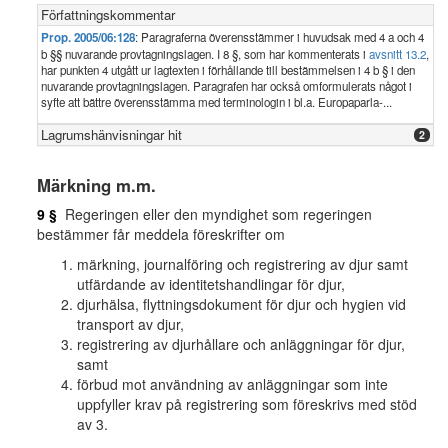
Författningskommentar
Prop. 2005/06:128
: Paragraferna överensstämmer i huvudsak med 4 a och 4
b §§ nuvarande provtagningslagen. I 8 §, som har kommenterats i
avsnitt 13.2
,
har punkten 4 utgått ur lagtexten i förhållande till bestämmelsen i 4 b § i den
nuvarande provtagningslagen. Paragrafen har också omformulerats något i
syfte att bättre överensstämma med terminologin i bl.a. Europaparla-...
Lagrumshänvisningar hit
2
Märkning m.m.
9 §
Regeringen eller den myndighet som regeringen
bestämmer får meddela föreskrifter om
märkning, journalföring och registrering av djur samt
utfärdande av identitetshandlingar för djur,
djurhälsa, flyttningsdokument för djur och hygien vid
transport av djur,
registrering av djurhållare och anläggningar för djur,
samt
förbud mot användning av anläggningar som inte
uppfyller krav på registrering som föreskrivs med stöd
av 3.