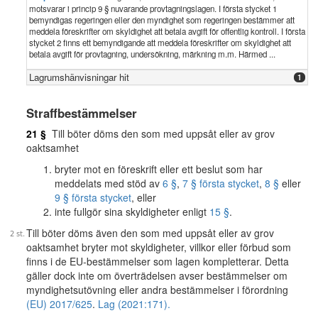
motsvarar i princip 9 § nuvarande provtagningslagen. I första stycket 1
bemyndigas regeringen eller den myndighet som regeringen bestämmer att
meddela föreskrifter om skyldighet att betala avgift för offentlig kontroll. I första
stycket 2 finns ett bemyndigande att meddela föreskrifter om skyldighet att
betala avgift för provtagning, undersökning, märkning m.m. Härmed ...
Lagrumshänvisningar hit
1
Straffbestämmelser
21 §
Till böter döms den som med uppsåt eller av grov
oaktsamhet
bryter mot en föreskrift eller ett beslut som har
meddelats med stöd av
6 §
,
7 § första stycket
,
8 §
eller
9 § första stycket
, eller
inte fullgör sina skyldigheter enligt
15 §
.
Till böter döms även den som med uppsåt eller av grov
oaktsamhet bryter mot skyldigheter, villkor eller förbud som
finns i de EU-bestämmelser som lagen kompletterar. Detta
gäller dock inte om överträdelsen avser bestämmelser om
myndighetsutövning eller andra bestämmelser i förordning
(EU) 2017/625
.
Lag (2021:171).