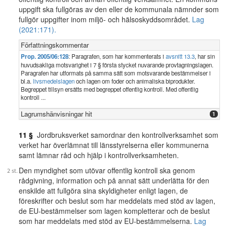
uppgift ska fullgöras av den eller de kommunala nämnder som
fullgör uppgifter inom miljö- och hälsoskyddsområdet.
Lag
(2021:171).
Författningskommentar
Prop. 2005/06:128
: Paragrafen, som har kommenterats i
avsnitt 13.3
, har sin
huvudsakliga motsvarighet i 7 § första stycket nuvarande provtagningslagen.
Paragrafen har utformats på samma sätt som motsvarande bestämmelser i
bl.a.
livsmedelslagen
och lagen om foder och animaliska biprodukter.
Begreppet tillsyn ersätts med begreppet offentlig kontroll. Med offentlig
kontroll ...
Lagrumshänvisningar hit
1
11 §
Jordbruksverket samordnar den kontrollverksamhet som
verket har överlämnat till länsstyrelserna eller kommunerna
samt lämnar råd och hjälp i kontrollverksamheten.
Den myndighet som utövar offentlig kontroll ska genom
rådgivning, information och på annat sätt underlätta för den
enskilde att fullgöra sina skyldigheter enligt lagen, de
föreskrifter och beslut som har meddelats med stöd av lagen,
de EU-bestämmelser som lagen kompletterar och de beslut
som har meddelats med stöd av EU-bestämmelserna.
Lag