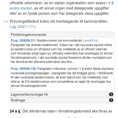
officiella veterinärer, av en sådan organisation som avses i
9 §
andra stycket
, av ett annat organ med delegerade uppgifter
eller av en fysisk person som har delegerats vissa uppgifter.
Prövningstillstånd krävs vid överklagande till kammarrätten.
Lag (2021:171).
Författningskommentar
Prop. 2008/09:211
: Bestämmelsen har kommenterats i
avsnitt 9.6
.
Paragrafen har ändrats redaktionellt. Vidare har i det nya
andra stycket
införts
en bestämmelse om att beslut som har meddelats av en officiell veterinär
som förordnats enligt lagen om officiella veterinärer kan överklagas till allmän
förvaltningsdomstol. I det nya
tredje stycket
föreskrivs att den myndighet som
har förordnat den officiella veterinären ska föra ...
Prop. 2005/06:128
: Paragrafen motsvarar i princip 11 § andra–fjärde styckena
nuvarande provtagningslagen. I paragrafen har det tillägget gjorts, i förhållande
till den nuvarande bestämmelsen, att även beslut som har meddelats med
stöd av de EG-bestämmelser som kompletteras av lagen får överklagas hos
allmän förvaltningsdomstol.
Lagrumshänvisningar hit
1
Ändringar
1
24 a §
Det allmännas talan i förvaltningsdomstol ska föras av