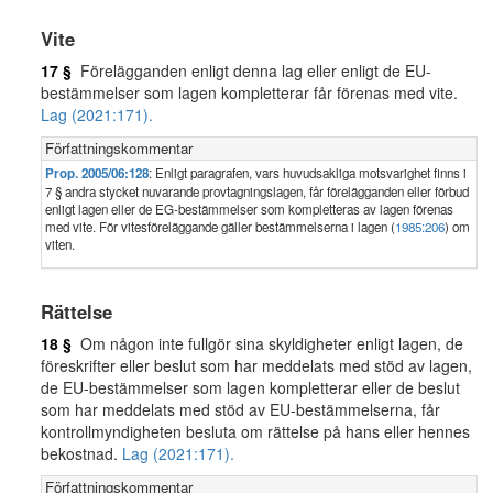
Vite
17 §
Förelägganden enligt denna lag eller enligt de EU-
bestämmelser som lagen kompletterar får förenas med vite.
Lag (2021:171).
Författningskommentar
Prop. 2005/06:128
: Enligt paragrafen, vars huvudsakliga motsvarighet finns i
7 § andra stycket nuvarande provtagningslagen, får förelägganden eller förbud
enligt lagen eller de EG-bestämmelser som kompletteras av lagen förenas
med vite. För vitesföreläggande gäller bestämmelserna i lagen (
1985:206
) om
viten.
Rättelse
18 §
Om någon inte fullgör sina skyldigheter enligt lagen, de
föreskrifter eller beslut som har meddelats med stöd av lagen,
de EU-bestämmelser som lagen kompletterar eller de beslut
som har meddelats med stöd av EU-bestämmelserna, får
kontrollmyndigheten besluta om rättelse på hans eller hennes
bekostnad.
Lag (2021:171).
Författningskommentar