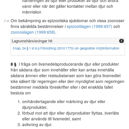
hanteringen av djur eller produkter av djur och andra
varor eller när det gäller kontakter mellan djur och
människor.
Om bekämpning av epizootiska sjukdomar och vissa zoonoser
finns särskilda bestämmelser i
epizootilagen (1999:657)
och
zoonoslagen (1999:658)
.
Lagrumshänvisningar hit
1
3 kap. 24 § 1 st 6 p Förordning (2010:1770) om geografisk miljöinformation
8 §
I fråga om livsmedelsproducerande djur eller produkter
från sådana djur som innehåller eller kan antas innehålla
sådana ämnen eller restsubstanser som kan göra livsmedlet
icke säkert får regeringen eller den myndighet som regeringen
bestämmer meddela föreskrifter eller i det enskilda fallet
besluta om
omhändertagande eller märkning av djur eller
djurprodukter,
förbud mot att djur eller djurprodukter flyttas, överlåts
eller används till livsmedel, samt
avlivning av djur.