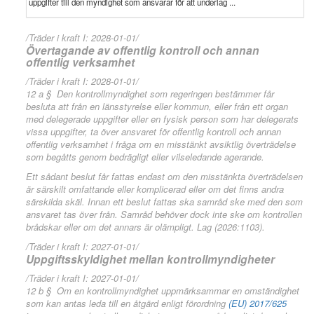
uppgifter till den myndighet som ansvarar för att underlag ...
/Träder i kraft I: 2028-01-01/
Övertagande av offentlig kontroll och annan
offentlig verksamhet
/Träder i kraft I: 2028-01-01/
12 a § Den kontrollmyndighet som regeringen bestämmer får
besluta att från en länsstyrelse eller kommun, eller från ett organ
med delegerade uppgifter eller en fysisk person som har delegerats
vissa uppgifter, ta över ansvaret för offentlig kontroll och annan
offentlig verksamhet i fråga om en misstänkt avsiktlig överträdelse
som begåtts genom bedrägligt eller vilseledande agerande.
Ett sådant beslut får fattas endast om den misstänkta överträdelsen
är särskilt omfattande eller komplicerad eller om det finns andra
särskilda skäl. Innan ett beslut fattas ska samråd ske med den som
ansvaret tas över från. Samråd behöver dock inte ske om kontrollen
brådskar eller om det annars är olämpligt. Lag (2026:1103).
/Träder i kraft I: 2027-01-01/
Uppgiftsskyldighet mellan kontrollmyndigheter
/Träder i kraft I: 2027-01-01/
12 b § Om en kontrollmyndighet uppmärksammar en omständighet
som kan antas leda till en åtgärd enligt förordning
(EU) 2017/625