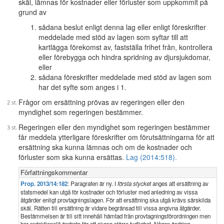
skäl, lämnas för kostnader eller förluster som uppkommit på
grund av
sådana beslut enligt denna lag eller enligt föreskrifter
meddelade med stöd av lagen som syftar till att
kartlägga förekomst av, fastställa frihet från, kontrollera
eller förebygga och hindra spridning av djursjukdomar,
eller
sådana föreskrifter meddelade med stöd av lagen som
har det syfte som anges i 1.
Frågor om ersättning prövas av regeringen eller den
myndighet som regeringen bestämmer.
Regeringen eller den myndighet som regeringen bestämmer
får meddela ytterligare föreskrifter om förutsättningarna för att
ersättning ska kunna lämnas och om de kostnader och
förluster som ska kunna ersättas.
Lag (2014:518).
Författningskommentar
Prop. 2013/14:182
: Paragrafen är ny. I
första stycket
anges att ersättning av
statsmedel kan utgå för kostnader och förluster med anledning av vissa
åtgärder enligt provtagningslagen. För att ersättning ska utgå krävs särskilda
skäl. Rätten till ersättning är vidare begränsad till vissa angivna åtgärder.
Bestämmelsen är till sitt innehåll hämtad från provtagningsförordningen men