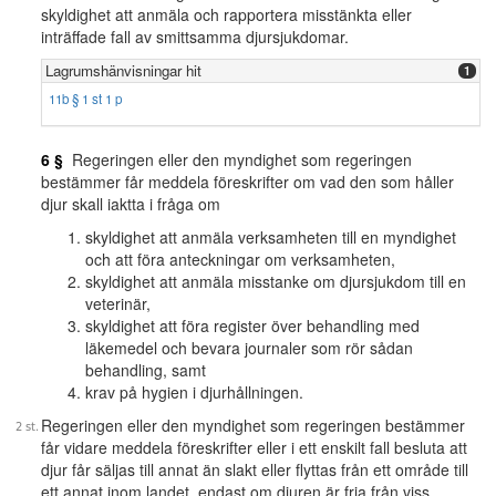
skyldighet att anmäla och rapportera misstänkta eller
inträffade fall av smittsamma djursjukdomar.
Lagrumshänvisningar hit
1
11b § 1 st 1 p
6 §
Regeringen eller den myndighet som regeringen
bestämmer får meddela föreskrifter om vad den som håller
djur skall iaktta i fråga om
skyldighet att anmäla verksamheten till en myndighet
och att föra anteckningar om verksamheten,
skyldighet att anmäla misstanke om djursjukdom till en
veterinär,
skyldighet att föra register över behandling med
läkemedel och bevara journaler som rör sådan
behandling, samt
krav på hygien i djurhållningen.
Regeringen eller den myndighet som regeringen bestämmer
får vidare meddela föreskrifter eller i ett enskilt fall besluta att
djur får säljas till annat än slakt eller flyttas från ett område till
ett annat inom landet, endast om djuren är fria från viss