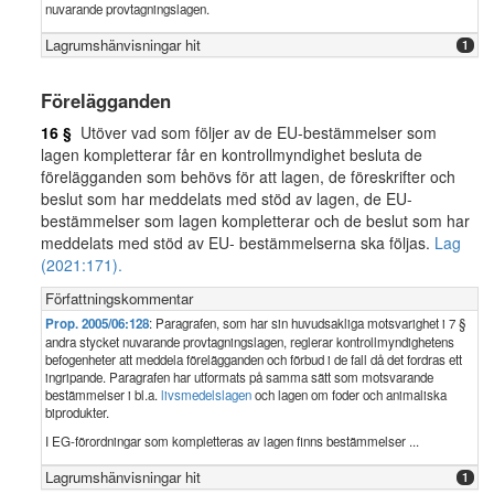
nuvarande provtagningslagen.
Lagrumshänvisningar hit
1
Förelägganden
16 §
Utöver vad som följer av de EU-bestämmelser som
lagen kompletterar får en kontrollmyndighet besluta de
förelägganden som behövs för att lagen, de föreskrifter och
beslut som har meddelats med stöd av lagen, de EU-
bestämmelser som lagen kompletterar och de beslut som har
meddelats med stöd av EU- bestämmelserna ska följas.
Lag
(2021:171).
Författningskommentar
Prop. 2005/06:128
: Paragrafen, som har sin huvudsakliga motsvarighet i 7 §
andra stycket nuvarande provtagningslagen, reglerar kontrollmyndighetens
befogenheter att meddela förelägganden och förbud i de fall då det fordras ett
ingripande. Paragrafen har utformats på samma sätt som motsvarande
bestämmelser i bl.a.
livsmedelslagen
och lagen om foder och animaliska
biprodukter.
I EG-förordningar som kompletteras av lagen finns bestämmelser ...
Lagrumshänvisningar hit
1