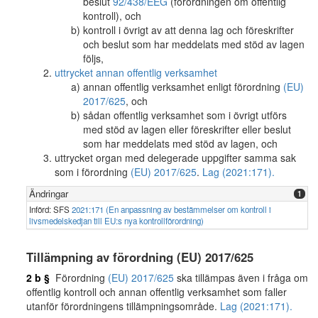
beslut
92/438/EEG
(förordningen om offentlig
kontroll), och
kontroll i övrigt av att denna lag och föreskrifter
och beslut som har meddelats med stöd av lagen
följs,
uttrycket annan offentlig verksamhet
annan offentlig verksamhet enligt förordning
(EU)
2017/625
, och
sådan offentlig verksamhet som i övrigt utförs
med stöd av lagen eller föreskrifter eller beslut
som har meddelats med stöd av lagen, och
uttrycket organ med delegerade uppgifter samma sak
som i förordning
(EU) 2017/625
.
Lag (2021:171).
Ändringar
1
Införd: SFS
2021:171 (En anpassning av bestämmelser om kontroll i
livsmedelskedjan till EU:s nya kontrollförordning)
Tillämpning av förordning (EU) 2017/625
2 b §
Förordning
(EU) 2017/625
ska tillämpas även i fråga om
offentlig kontroll och annan offentlig verksamhet som faller
utanför förordningens tillämpningsområde.
Lag (2021:171).