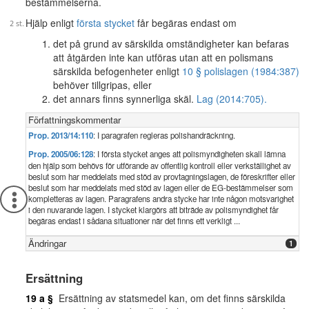
bestämmelserna.
Hjälp enligt
första stycket
får begäras endast om
det på grund av särskilda omständigheter kan befaras
att åtgärden inte kan utföras utan att en polismans
särskilda befogenheter enligt
10 § polislagen (1984:387)
behöver tillgripas, eller
det annars finns synnerliga skäl.
Lag (2014:705).
Författningskommentar
Prop. 2013/14:110
: I paragrafen regleras polishandräckning.
Prop. 2005/06:128
: I första stycket anges att polismyndigheten skall lämna
den hjälp som behövs för utförande av offentlig kontroll eller verkställighet av
beslut som har meddelats med stöd av provtagningslagen, de föreskrifter eller
beslut som har meddelats med stöd av lagen eller de EG-bestämmelser som
kompletteras av lagen. Paragrafens andra stycke har inte någon motsvarighet
i den nuvarande lagen. I stycket klargörs att biträde av polismyndighet får
begäras endast i sådana situationer när det finns ett verkligt ...
Ändringar
1
Ersättning
19 a §
Ersättning av statsmedel kan, om det finns särskilda