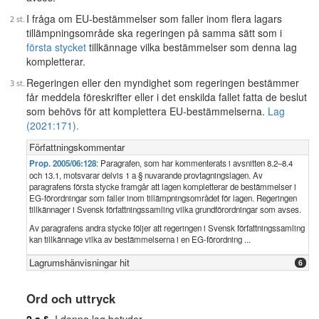
I fråga om EU-bestämmelser som faller inom flera lagars
tillämpningsområde ska regeringen på samma sätt som i
första stycket
tillkännage vilka bestämmelser som denna lag
kompletterar.
Regeringen eller den myndighet som regeringen bestämmer
får meddela föreskrifter eller i det enskilda fallet fatta de beslut
som behövs för att komplettera EU-bestämmelserna.
Lag
(2021:171).
Författningskommentar
Prop. 2005/06:128
: Paragrafen, som har kommenterats i avsnitten 8.2–8.4
och 13.1, motsvarar delvis 1 a § nuvarande provtagningslagen. Av
paragrafens första stycke framgår att lagen kompletterar de bestämmelser i
EG-förordningar som faller inom tillämpningsområdet för lagen. Regeringen
tillkännager i Svensk författningssamling vilka grundförordningar som avses.
Av paragrafens andra stycke följer att regeringen i Svensk författningssamling
kan tillkännage vilka av bestämmelserna i en EG-förordning ...
Lagrumshänvisningar hit
6
Ord och uttryck