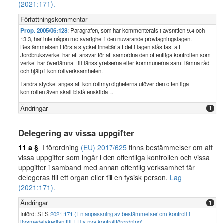
(2021:171).
Författningskommentar
Prop. 2005/06:128
: Paragrafen, som har kommenterats i avsnitten 9.4 och
13.3, har inte någon motsvarighet i den nuvarande provtagningslagen.
Bestämmelsen i första stycket innebär att det i lagen slås fast att
Jordbruksverket har ett ansvar för att samordna den offentliga kontrollen som
verket har överlämnat till länsstyrelserna eller kommunerna samt lämna råd
och hjälp i kontrollverksamheten.
I andra stycket anges att kontrollmyndigheterna utöver den offentliga
kontrollen även skall bistå enskilda ...
Ändringar
1
Delegering av vissa uppgifter
11 a §
I förordning
(EU) 2017/625
finns bestämmelser om att
vissa uppgifter som ingår i den offentliga kontrollen och vissa
uppgifter i samband med annan offentlig verksamhet får
delegeras till ett organ eller till en fysisk person.
Lag
(2021:171).
Ändringar
1
Införd: SFS
2021:171 (En anpassning av bestämmelser om kontroll i
livsmedelskedjan till EU:s nya kontrollförordning)