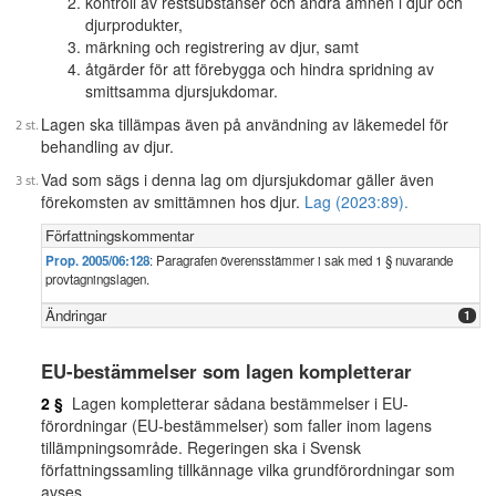
kontroll av restsubstanser och andra ämnen i djur och
djurprodukter,
märkning och registrering av djur, samt
åtgärder för att förebygga och hindra spridning av
smittsamma djursjukdomar.
Lagen ska tillämpas även på användning av läkemedel för
behandling av djur.
Vad som sägs i denna lag om djursjukdomar gäller även
förekomsten av smittämnen hos djur.
Lag (2023:89).
Författningskommentar
Prop. 2005/06:128
: Paragrafen överensstämmer i sak med 1 § nuvarande
provtagningslagen.
Ändringar
1
EU-bestämmelser som lagen kompletterar
2 §
Lagen kompletterar sådana bestämmelser i EU-
förordningar (EU-bestämmelser) som faller inom lagens
tillämpningsområde. Regeringen ska i Svensk
författningssamling tillkännage vilka grundförordningar som
avses.