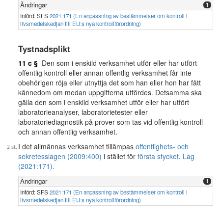
Ändringar
1
Införd: SFS
2021:171 (En anpassning av bestämmelser om kontroll i
livsmedelskedjan till EU:s nya kontrollförordning)
Tystnadsplikt
11 c §
Den som i enskild verksamhet utför eller har utfört
offentlig kontroll eller annan offentlig verksamhet får inte
obehörigen röja eller utnyttja det som han eller hon har fått
kännedom om medan uppgifterna utfördes. Detsamma ska
gälla den som i enskild verksamhet utför eller har utfört
laboratorieanalyser, laboratorietester eller
laboratoriediagnostik på prover som tas vid offentlig kontroll
och annan offentlig verksamhet.
I det allmännas verksamhet tillämpas
offentlighets- och
sekretesslagen (2009:400)
i stället för
första stycket
.
Lag
(2021:171).
Ändringar
1
Införd: SFS
2021:171 (En anpassning av bestämmelser om kontroll i
livsmedelskedjan till EU:s nya kontrollförordning)