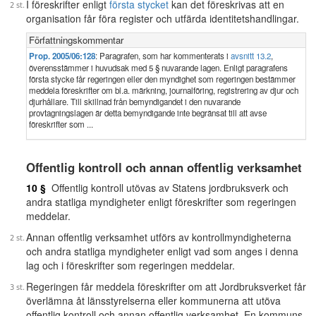
I föreskrifter enligt
första stycket
kan det föreskrivas att en
organisation får föra register och utfärda identitetshandlingar.
Författningskommentar
Prop. 2005/06:128
: Paragrafen, som har kommenterats i
avsnitt 13.2
,
överensstämmer i huvudsak med 5 § nuvarande lagen. Enligt paragrafens
första stycke får regeringen eller den myndighet som regeringen bestämmer
meddela föreskrifter om bl.a. märkning, journalföring, registrering av djur och
djurhållare. Till skillnad från bemyndigandet i den nuvarande
provtagningslagen är detta bemyndigande inte begränsat till att avse
föreskrifter som ...
Offentlig kontroll och annan offentlig verksamhet
10 §
Offentlig kontroll utövas av Statens jordbruksverk och
andra statliga myndigheter enligt föreskrifter som regeringen
meddelar.
Annan offentlig verksamhet utförs av kontrollmyndigheterna
och andra statliga myndigheter enligt vad som anges i denna
lag och i föreskrifter som regeringen meddelar.
Regeringen får meddela föreskrifter om att Jordbruksverket får
överlämna åt länsstyrelserna eller kommunerna att utöva
offentlig kontroll och annan offentlig verksamhet. En kommuns