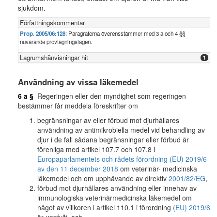
sjukdom.
Författningskommentar
Prop. 2005/06:128
: Paragraferna överensstämmer med 3 a och 4 §§
nuvarande provtagningslagen.
Lagrumshänvisningar hit
1
Användning av vissa läkemedel
6 a §
Regeringen eller den myndighet som regeringen
bestämmer får meddela föreskrifter om
begränsningar av eller förbud mot djurhållares
användning av antimikrobiella medel vid behandling av
djur i de fall sådana begränsningar eller förbud är
förenliga med artikel 107.7 och 107.8 i
Europaparlamentets och rådets förordning (EU) 2019/6
av den 11 december 2018
om veterinär- medicinska
läkemedel och om upphävande av direktiv
2001/82/EG
,
förbud mot djurhållares användning eller innehav av
immunologiska veterinärmedicinska läkemedel om
något av villkoren i artikel 110.1 i förordning
(EU) 2019/6