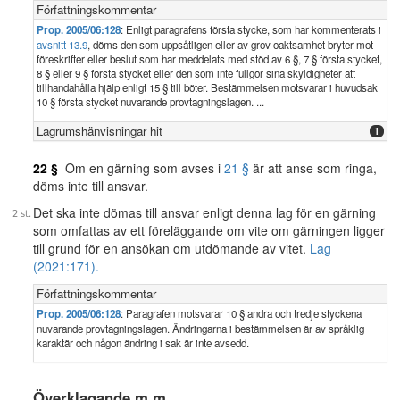
Författningskommentar
Prop. 2005/06:128
: Enligt paragrafens första stycke, som har kommenterats i
avsnitt 13.9
, döms den som uppsåtligen eller av grov oaktsamhet bryter mot
föreskrifter eller beslut som har meddelats med stöd av 6 §, 7 § första stycket,
8 § eller 9 § första stycket eller den som inte fullgör sina skyldigheter att
tillhandahålla hjälp enligt 15 § till böter. Bestämmelsen motsvarar i huvudsak
10 § första stycket nuvarande provtagningslagen. ...
Lagrumshänvisningar hit
1
22 §
Om en gärning som avses i
21 §
är att anse som ringa,
döms inte till ansvar.
Det ska inte dömas till ansvar enligt denna lag för en gärning
som omfattas av ett föreläggande om vite om gärningen ligger
till grund för en ansökan om utdömande av vitet.
Lag
(2021:171).
Författningskommentar
Prop. 2005/06:128
: Paragrafen motsvarar 10 § andra och tredje styckena
nuvarande provtagningslagen. Ändringarna i bestämmelsen är av språklig
karaktär och någon ändring i sak är inte avsedd.
Överklagande m.m.