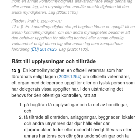
inom en annan kontrollmyndighets ansvarsområde enligt denna lag
eller annan lag, ska myndigheten anmäla omständigheten till den
andra myndigheten. Lag (2026:1103).
/Träder i kraft I: 2027-01-01/
12 c § En kontrollmyndighet ska på begäran lämna en uppgift till en
annan kontrollmyndighet, om den andra myndigheten bedömer att
den behöver uppgiften för offentlig kontroll eller annan offentlig
verksamhet enligt denna lag eller annan lag som kompletterar
förordning
(EU) 2017/625
. Lag (2026:1103).
Rätt till upplysningar och tillträde
13 §
En kontrollmyndighet, en officiell veterinär som har
förordnats enligt lagen (
2009:1254
) om officiella veterinärer,
ett organ med delegerade uppgifter eller en fysisk person som
har delegerats vissa uppgifter har, i den utsträckning det
behövs för den offentliga kontrollen, rätt att
på begäran få upplysningar och ta del av handlingar,
och
få tillträde till områden, anläggningar, byggnader, lokaler
och andra utrymmen där djur hålls eller där
djurprodukter, foder eller material i övrigt förvaras eller
annars hanteras och där göra undersökningar och ta