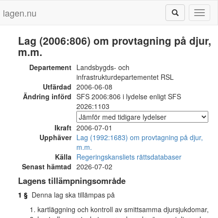
lagen.nu
Toggl
naviga
Lag (2006:806) om provtagning på djur,
m.m.
Departement
Landsbygds- och
infrastrukturdepartementet RSL
Utfärdad
2006-06-08
Ändring införd
SFS 2006:806 i lydelse enligt SFS
2026:1103
Ikraft
2006-07-01
Upphäver
Lag (1992:1683) om provtagning på djur,
m.m.
Källa
Regeringskansliets rättsdatabaser
Senast hämtad
2026-07-02
Lagens tillämpningsområde
1 §
Denna lag ska tillämpas på
kartläggning och kontroll av smittsamma djursjukdomar,