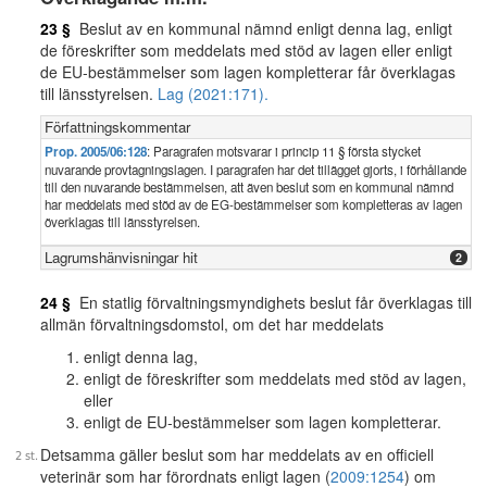
23 §
Beslut av en kommunal nämnd enligt denna lag, enligt
de föreskrifter som meddelats med stöd av lagen eller enligt
de EU-bestämmelser som lagen kompletterar får överklagas
till länsstyrelsen.
Lag (2021:171).
Författningskommentar
Prop. 2005/06:128
: Paragrafen motsvarar i princip 11 § första stycket
nuvarande provtagningslagen. I paragrafen har det tillägget gjorts, i förhållande
till den nuvarande bestämmelsen, att även beslut som en kommunal nämnd
har meddelats med stöd av de EG-bestämmelser som kompletteras av lagen
överklagas till länsstyrelsen.
Lagrumshänvisningar hit
2
24 §
En statlig förvaltningsmyndighets beslut får överklagas till
allmän förvaltningsdomstol, om det har meddelats
enligt denna lag,
enligt de föreskrifter som meddelats med stöd av lagen,
eller
enligt de EU-bestämmelser som lagen kompletterar.
Detsamma gäller beslut som har meddelats av en officiell
veterinär som har förordnats enligt lagen (
2009:1254
) om