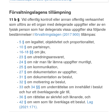
Förvaltningslagens tillämpning
11 b §
Vid offentlig kontroll eller annan offentlig verksamhet
som utförs av ett organ med delegerade uppgifter eller av en
fysisk person som har delegerats vissa uppgifter ska följande
bestämmelser i
förvaltningslagen (2017:900)
tillämpas:
5 §
om legalitet, objektivitet och proportionalitet,
10 §
om partsinsyn,
16
-
18 §§
om jäv,
23 §
om utredningsansvaret,
24 §
om när man får lämna uppgifter muntligt,
25 §
om kommunikation,
27 §
om dokumentation av uppgifter,
31 §
om dokumentation av beslut,
32 §
om motivering av beslut,
33
och
34 §§
om underrättelse om innehållet i beslut
och hur ett överklagande går till,
36 §
om rättelse av skrivfel och liknande, och
42 §
om vem som får överklaga ett beslut.
Lag
(2021:171).