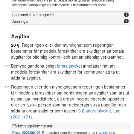
har redaktionellt ändrats för att skapa större tydlighet. Någon ändring
avseende tillämpningen är inte avsedd. I bestämmelsens
andra ...
Lagrumshänvisningar hit
1
Ändringar
1
Avgifter
20 §
Regeringen eller den myndighet som regeringen
bestämmer får meddela föreskrifter om skyldighet att betala
avgifter för offentlig kontroll och annan offentlig verksamhet.
Bemyndigandena enligt
första stycket
innefattar rätt att
meddela föreskrifter om skyldighet för kommuner att ta ut
sådana avgifter.
Regeringen eller den myndighet som regeringen bestämmer
får meddela föreskrifter om beräkningen av avgifter som tas ut
av statliga myndigheter, ett organ med delegerade uppgifter
eller en fysisk person som har delegerats vissa uppgifter och
sådana organisationer som avses i
9 § andra stycket
.
Lag
(2021:171).
Författningskommentar
Prop. 2005/06:128
: Paragrafen, som har kommenterats i
avsnitt 13.8
,