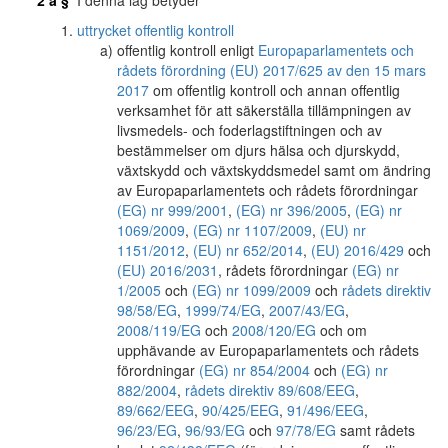
2 a §
I denna lag betyder
uttrycket offentlig kontroll
offentlig kontroll enligt
Europaparlamentets och
rådets förordning (EU) 2017/625 av den 15 mars
2017
om offentlig kontroll och annan offentlig
verksamhet för att säkerställa tillämpningen av
livsmedels- och foderlagstiftningen och av
bestämmelser om djurs hälsa och djurskydd,
växtskydd och växtskyddsmedel samt om ändring
av Europaparlamentets och rådets förordningar
(EG) nr 999/2001
,
(EG) nr 396/2005
,
(EG) nr
1069/2009
,
(EG) nr 1107/2009
,
(EU) nr
1151/2012
,
(EU) nr 652/2014
,
(EU) 2016/429
och
(EU) 2016/2031
, rådets förordningar
(EG) nr
1/2005
och
(EG) nr 1099/2009
och
rådets direktiv
98/58/EG
,
1999/74/EG
,
2007/43/EG
,
2008/119/EG
och
2008/120/EG
och om
upphävande av Europaparlamentets och rådets
förordningar
(EG) nr 854/2004
och
(EG) nr
882/2004
,
rådets direktiv 89/608/EEG
,
89/662/EEG
,
90/425/EEG
,
91/496/EEG
,
96/23/EG
,
96/93/EG
och
97/78/EG
samt rådets