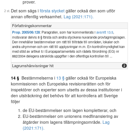
prover.
Det som sägs i
första stycket
gäller också den som utför
annan offentlig verksamhet.
Lag (2021:171).
Författningskommentar
Prop. 2005/06:128
: Paragrafen, som har kommenterats i
avsnitt 13.5
,
motsvarar delvis 8 § första och andra styckena nuvarande provtagningslagen.
Den innehåller bestämmelser om rätt till tillträde till områden, lokaler och
andra utrymmen och om rätt till upplysningar m.m. En kontrollmyndighet kan
med stöd av artikel 5 i Europaparlamentets och rådets förordning (EG) nr
882/2004 delegera särskilda uppgifter i den offentliga kontrollen till ...
Lagrumshänvisningar hit
2
14 §
Bestämmelserna i
13 §
gäller också för Europeiska
kommissionen och Europeiska revisionsrätten och för
inspektörer och experter som utsetts av dessa institutioner i
den utsträckning det behövs för att kontrollera att Sverige
följer
de EU-bestämmelser som lagen kompletterar, och
EU-bestämmelser om unionens medfinansiering av
åtgärder inom lagens tillämpningsområde.
Lag
(2021:171).