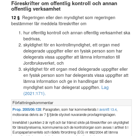
Föreskrifter om offentlig kontroll och annan
offentlig verksamhet
12 §
Regeringen eller den myndighet som regeringen
bestämmer får meddela föreskrifter om
hur offentlig kontroll och annan offentlig verksamhet ska
bedrivas,
skyldighet för en kontrollmyndighet, ett organ med
delegerade uppgifter eller en fysisk person som har
delegerats vissa uppgifter att lämna information till
Jordbruksverket, och
skyldighet för ett organ med delegerade uppgifter eller
en fysisk person som har delegerats vissa uppgifter att
lämna information och ge in handlingar till den
myndighet som har delegerat uppgiften.
Lag
(2021:171).
Författningskommentar
Prop. 2005/06:128
: Paragrafen, som har kommenterats i
avsnitt 13.4
,
motsvaras delvis av 7 § fjärde stycket nuvarande provtagningslagen.
Innehållet i punkten 2 är nytt och tar främst sikte på föreskrifter om skyldighet
för länsstyrelserna, kommunerna och de kontrollorgan som avses i artikel 5 i
Europaparlamentets och rådets förordning (EG) nr 882/2004 att lämna