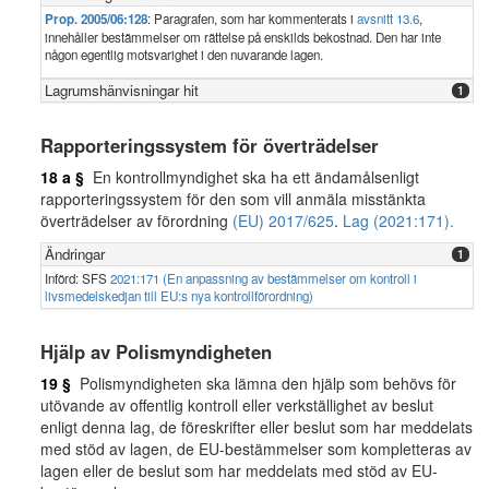
Prop. 2005/06:128
: Paragrafen, som har kommenterats i
avsnitt 13.6
,
innehåller bestämmelser om rättelse på enskilds bekostnad. Den har inte
någon egentlig motsvarighet i den nuvarande lagen.
Lagrumshänvisningar hit
1
Rapporteringssystem för överträdelser
18 a §
En kontrollmyndighet ska ha ett ändamålsenligt
rapporteringssystem för den som vill anmäla misstänkta
överträdelser av förordning
(EU) 2017/625
.
Lag (2021:171).
Ändringar
1
Införd: SFS
2021:171 (En anpassning av bestämmelser om kontroll i
livsmedelskedjan till EU:s nya kontrollförordning)
Hjälp av Polismyndigheten
19 §
Polismyndigheten ska lämna den hjälp som behövs för
utövande av offentlig kontroll eller verkställighet av beslut
enligt denna lag, de föreskrifter eller beslut som har meddelats
med stöd av lagen, de EU-bestämmelser som kompletteras av
lagen eller de beslut som har meddelats med stöd av EU-