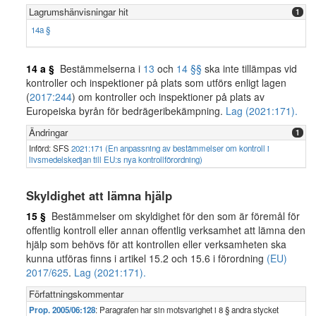
Lagrumshänvisningar hit
1
14a §
14 a §
Bestämmelserna i
13
och
14 §§
ska inte tillämpas vid
kontroller och inspektioner på plats som utförs enligt lagen
(
2017:244
) om kontroller och inspektioner på plats av
Europeiska byrån för bedrägeribekämpning.
Lag (2021:171).
Ändringar
1
Införd: SFS
2021:171 (En anpassning av bestämmelser om kontroll i
livsmedelskedjan till EU:s nya kontrollförordning)
Skyldighet att lämna hjälp
15 §
Bestämmelser om skyldighet för den som är föremål för
offentlig kontroll eller annan offentlig verksamhet att lämna den
hjälp som behövs för att kontrollen eller verksamheten ska
kunna utföras finns i artikel 15.2 och 15.6 i förordning
(EU)
2017/625
.
Lag (2021:171).
Författningskommentar
Prop. 2005/06:128
: Paragrafen har sin motsvarighet i 8 § andra stycket