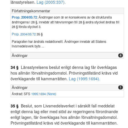
länsstyrelsen.
Lag (2005:337).
Författningskommentar
Prop. 2004/05:72
: Ändringen som är en konsekvens av de strukturella
ändringarna i 28 §, innebär att hänvisningen till 28 § andra stycket ändras till
28 § första stycket 3.
Prop. 2004/05:72
35 §
Paragrafen har ändrats redaktionellt. Ändringen innebär att Statens
livsmedelsverk byts ...
Ändringar
4
34 §
Länsstyrelsens beslut enligt denna lag får överklagas
hos allmän förvaltningsdomstol. Prövningstillstånd krävs vid
överklagande till kammarrätten.
Lag (1995:1694).
Ändringar
1
Ändrad: SFS
1995:1694 (None)
35 §
Beslut, som Livsmedelsverket i särskilt fall meddelat
enligt denna lag eller med stöd av regeringens förordnande
enligt lagen, får överklagas hos allmän förvaltningsdomstol.
Prövningstillstånd krävs vid överklagande till kammarrätten.