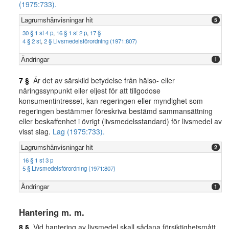
(1975:733).
Lagrumshänvisningar hit
5
30 § 1 st 4 p
,
16 § 1 st 2 p
,
17 §
4 § 2 st
,
2 § Livsmedelsförordning (1971:807)
Ändringar
1
7 §
Är det av särskild betydelse från hälso- eller
näringssynpunkt eller eljest för att tillgodose
konsumentintresset, kan regeringen eller myndighet som
regeringen bestämmer föreskriva bestämd sammansättning
eller beskaffenhet i övrigt (livsmedelsstandard) för livsmedel av
visst slag.
Lag (1975:733).
Lagrumshänvisningar hit
2
16 § 1 st 3 p
5 § Livsmedelsförordning (1971:807)
Ändringar
1
Hantering m. m.
8 §
Vid hantering av livsmedel skall sådana försiktighetsmått