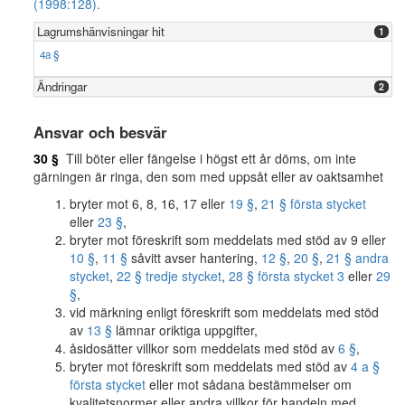
(1998:128).
Lagrumshänvisningar hit
1
4a §
Ändringar
2
Ansvar och besvär
30 §
Till böter eller fängelse i högst ett år döms, om inte
gärningen är ringa, den som med uppsåt eller av oaktsamhet
bryter mot 6, 8, 16, 17 eller
19 §
,
21 § första stycket
eller
23 §
,
bryter mot föreskrift som meddelats med stöd av 9 eller
10 §
,
11 §
såvitt avser hantering,
12 §
,
20 §
,
21 § andra
stycket
,
22 § tredje stycket
,
28 § första stycket 3
eller
29
§
,
vid märkning enligt föreskrift som meddelats med stöd
av
13 §
lämnar oriktiga uppgifter,
åsidosätter villkor som meddelats med stöd av
6 §
,
bryter mot föreskrift som meddelats med stöd av
4 a §
första stycket
eller mot sådana bestämmelser om
kvalitetsnormer eller andra villkor för handeln med