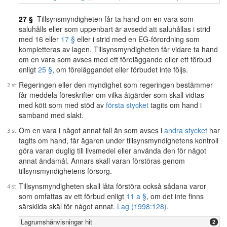
27 §
Tillsynsmyndigheten får ta hand om en vara som
saluhålls eller som uppenbart är avsedd att saluhållas i strid
med 16 eller
17 §
eller i strid med en EG-förordning som
kompletteras av lagen. Tillsynsmyndigheten får vidare ta hand
om en vara som avses med ett föreläggande eller ett förbud
enligt
25 §
, om föreläggandet eller förbudet inte följs.
Regeringen eller den myndighet som regeringen bestämmer
får meddela föreskrifter om vilka åtgärder som skall vidtas
med kött som med stöd av
första stycket
tagits om hand i
samband med slakt.
Om en vara i något annat fall än som avses i
andra stycket
har
tagits om hand, får ägaren under tillsynsmyndighetens kontroll
göra varan duglig till livsmedel eller använda den för något
annat ändamål. Annars skall varan förstöras genom
tillsynsmyndighetens försorg.
Tillsynsmyndigheten skall låta förstöra också sådana varor
som omfattas av ett förbud enligt
11 a §
, om det inte finns
särskilda skäl för något annat.
Lag (1998:128).
Lagrumshänvisningar hit
2