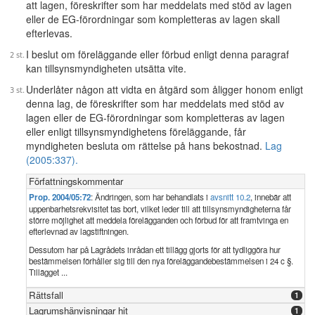
att lagen, föreskrifter som har meddelats med stöd av lagen
eller de EG-förordningar som kompletteras av lagen skall
efterlevas.
I beslut om föreläggande eller förbud enligt denna paragraf
kan tillsynsmyndigheten utsätta vite.
Underlåter någon att vidta en åtgärd som åligger honom enligt
denna lag, de föreskrifter som har meddelats med stöd av
lagen eller de EG-förordningar som kompletteras av lagen
eller enligt tillsynsmyndighetens föreläggande, får
myndigheten besluta om rättelse på hans bekostnad.
Lag
(2005:337).
Författningskommentar
Prop. 2004/05:72
: Ändringen, som har behandlats i
avsnitt 10.2
, innebär att
uppenbarhetsrekvisitet tas bort, vilket leder till att tillsynsmyndigheterna får
större möjlighet att meddela förelägganden och förbud för att framtvinga en
efterlevnad av lagstiftningen.
Dessutom har på Lagrådets inrådan ett tillägg gjorts för att tydliggöra hur
bestämmelsen förhåller sig till den nya föreläggandebestämmelsen i 24 c §.
Tillägget ...
Rättsfall
1
Lagrumshänvisningar hit
1