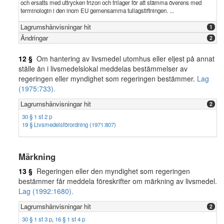
och ersatts med uttrycken frizon och frilager för att stämma överens med
terminologin i den inom EU gemensamma tullagstiftningen. ...
Lagrumshänvisningar hit
1
Ändringar
2
12 §
Om hantering av livsmedel utomhus eller eljest på annat
ställe än i livsmedelslokal meddelas bestämmelser av
regeringen eller myndighet som regeringen bestämmer.
Lag
(1975:733).
Lagrumshänvisningar hit
2
30 § 1 st 2 p
19 § Livsmedelsförordning (1971:807)
Märkning
13 §
Regeringen eller den myndighet som regeringen
bestämmer får meddela föreskrifter om märkning av livsmedel.
Lag (1992:1680).
Lagrumshänvisningar hit
2
30 § 1 st 3 p
,
16 § 1 st 4 p