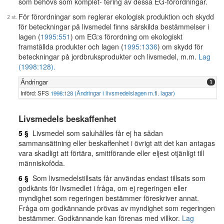
som behövs som komplet- tering av dessa EG-förordningar.
För förordningar som reglerar ekologisk produktion och skydd
för beteckningar på livsmedel finns särskilda bestämmelser i
lagen (
1995:551
) om EG:s förordning om ekologiskt
framställda produkter och lagen (
1995:1336
) om skydd för
beteckningar på jordbruksprodukter och livsmedel, m.m.
Lag
(1998:128).
Ändringar
1
Införd: SFS
1998:128 (Ändringar i livsmedelslagen m.fl. lagar)
Livsmedels beskaffenhet
5 §
Livsmedel som saluhålles får ej ha sådan
sammansättning eller beskaffenhet i övrigt att det kan antagas
vara skadligt att förtära, smittförande eller eljest otjänligt till
människoföda.
6 §
Som livsmedelstillsats får användas endast tillsats som
godkänts för livsmedlet i fråga, om ej regeringen eller
myndighet som regeringen bestämmer föreskriver annat.
Fråga om godkännande prövas av myndighet som regeringen
bestämmer. Godkännande kan förenas med villkor.
Lag