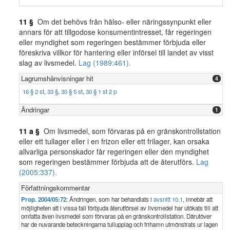
11 §
Om det behövs från hälso- eller näringssynpunkt eller
annars för att tillgodose konsumentintresset, får regeringen
eller myndighet som regeringen bestämmer förbjuda eller
föreskriva villkor för hantering eller införsel till landet av visst
slag av livsmedel.
Lag (1989:461).
Lagrumshänvisningar hit
4
16 § 2 st
,
33 §
,
30 § 5 st
,
30 § 1 st 2 p
Ändringar
1
11 a §
Om livsmedel, som förvaras på en gränskontrollstation
eller ett tullager eller i en frizon eller ett frilager, kan orsaka
allvarliga personskador får regeringen eller den myndighet
som regeringen bestämmer förbjuda att de återutförs.
Lag
(2005:337).
Författningskommentar
Prop. 2004/05:72
: Ändringen, som har behandlats i
avsnitt 10.1
, innebär att
möjligheten att i vissa fall förbjuda återutförsel av livsmedel har utökats till att
omfatta även livsmedel som förvaras på en gränskontrollstation. Därutöver
har de nuvarande beteckningarna tullupplag och frihamn utmönstrats ur lagen