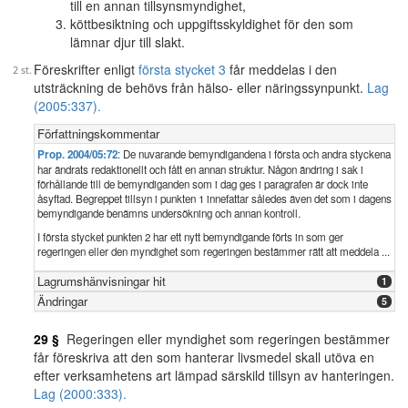
till en annan tillsynsmyndighet,
köttbesiktning och uppgiftsskyldighet för den som
lämnar djur till slakt.
Föreskrifter enligt
första stycket 3
får meddelas i den
utsträckning de behövs från hälso- eller näringssynpunkt.
Lag
(2005:337).
Författningskommentar
Prop. 2004/05:72
: De nuvarande bemyndigandena i första och andra styckena
har ändrats redaktionellt och fått en annan struktur. Någon ändring i sak i
förhållande till de bemyndiganden som i dag ges i paragrafen är dock inte
åsyftad. Begreppet tillsyn i punkten 1 innefattar således även det som i dagens
bemyndigande benämns undersökning och annan kontroll.
I första stycket punkten 2 har ett nytt bemyndigande förts in som ger
regeringen eller den myndighet som regeringen bestämmer rätt att meddela ...
Lagrumshänvisningar hit
1
Ändringar
5
29 §
Regeringen eller myndighet som regeringen bestämmer
får föreskriva att den som hanterar livsmedel skall utöva en
efter verksamhetens art lämpad särskild tillsyn av hanteringen.
Lag (2000:333).