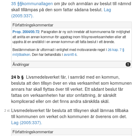
35 §§
kommunallagen
om jäv och anmälan av beslut till nämnd
skall tillämpas på den som fattar sådana beslut.
Lag
(2005:337).
Författningskommentar
Prop. 2004/05:72
: Paragrafen är ny och innebär att kommunerna får möjlighet
att anlita en annan kommun för uppdrag inom tillsynsverksamheten eller att
uppdra åt en anställd i en annan kommun att fatta beslut i ett ärende.
Bestämmelsen är utformad i enlighet med motsvarande regel i
26 kap. 7 §
miljöbalken
. Den har behandlats i
avsnitt 6
.
Ändringar
1
24 b §
Livsmedelsverket får, i samråd med en kommun,
besluta att den tillsyn över en viss verksamhet som kommunen
annars har skall flyttas över till verket. Ett sådant beslut får
fattas om verksamheten har stor omfattning, är särskilt
komplicerad eller om det finns andra särskilda skäl.
Livsmedelsverket får besluta att tillsynen skall lämnas tillbaka
till kommunen om verket och kommunen är överens om det.
Lag (2005:337).
Författningskommentar