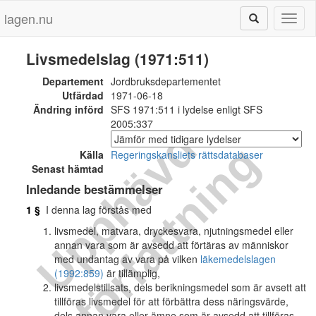
lagen.nu
Toggl
naviga
Livsmedelslag (1971:511)
Departement
Jordbruksdepartementet
Utfärdad
1971-06-18
Ändring införd
SFS 1971:511 i lydelse enligt SFS
2005:337
U
p
p
h
ä
v
d
f
ö
r
f
a
t
t
n
i
n
g
Källa
Regeringskansliets rättsdatabaser
Senast hämtad
Inledande bestämmelser
1 §
I denna lag förstås med
livsmedel, matvara, dryckesvara, njutningsmedel eller
annan vara som är avsedd att förtäras av människor
med undantag av vara på vilken
läkemedelslagen
(1992:859)
är tillämplig,
livsmedelstillsats, dels berikningsmedel som är avsett att
tillföras livsmedel för att förbättra dess näringsvärde,
dels annan vara eller ämne som är avsedd att tillföras