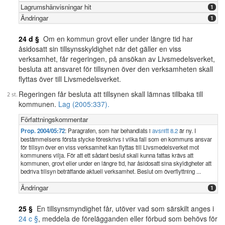
Lagrumshänvisningar hit
1
Ändringar
1
24 d §
Om en kommun grovt eller under längre tid har
åsidosatt sin tillsynsskyldighet när det gäller en viss
verksamhet, får regeringen, på ansökan av Livsmedelsverket,
besluta att ansvaret för tillsynen över den verksamheten skall
flyttas över till Livsmedelsverket.
Regeringen får besluta att tillsynen skall lämnas tillbaka till
kommunen.
Lag (2005:337).
Författningskommentar
Prop. 2004/05:72
: Paragrafen, som har behandlats i
avsnitt 8.2
är ny. I
bestämmelsens första stycke föreskrivs i vilka fall som en kommuns ansvar
för tillsyn över en viss verksamhet kan flyttas till Livsmedelsverket mot
kommunens vilja. För att ett sådant beslut skall kunna fattas krävs att
kommunen, grovt eller under en längre tid, har åsidosatt sina skyldigheter att
bedriva tillsyn beträffande aktuell verksamhet. Beslut om överflyttning ...
Ändringar
1
25 §
En tillsynsmyndighet får, utöver vad som särskilt anges i
24 c §
, meddela de förelägganden eller förbud som behövs för