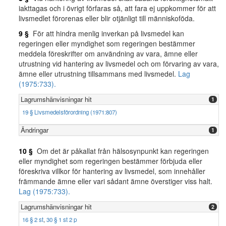
iakttagas och i övrigt förfaras så, att fara ej uppkommer för att
livsmedlet förorenas eller blir otjänligt till människoföda.
9 §
För att hindra menlig inverkan på livsmedel kan
regeringen eller myndighet som regeringen bestämmer
meddela föreskrifter om användning av vara, ämne eller
utrustning vid hantering av livsmedel och om förvaring av vara,
ämne eller utrustning tillsammans med livsmedel.
Lag
(1975:733).
Lagrumshänvisningar hit
1
19 § Livsmedelsförordning (1971:807)
Ändringar
1
10 §
Om det är påkallat från hälsosynpunkt kan regeringen
eller myndighet som regeringen bestämmer förbjuda eller
föreskriva villkor för hantering av livsmedel, som innehåller
främmande ämne eller vari sådant ämne överstiger viss halt.
Lag (1975:733).
Lagrumshänvisningar hit
2
16 § 2 st
,
30 § 1 st 2 p