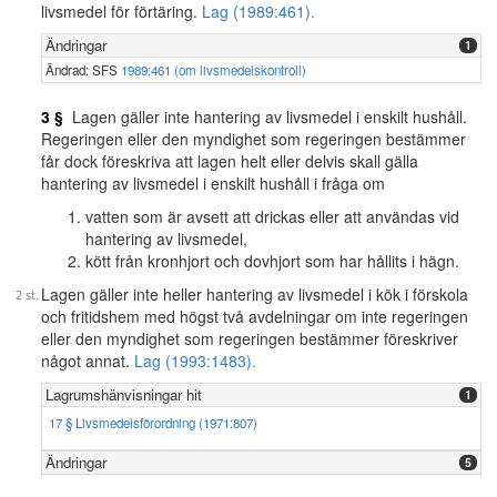
livsmedel för förtäring.
Lag (1989:461).
Ändringar
1
Ändrad: SFS
1989:461 (om livsmedelskontroll)
3 §
Lagen gäller inte hantering av livsmedel i enskilt hushåll.
Regeringen eller den myndighet som regeringen bestämmer
får dock föreskriva att lagen helt eller delvis skall gälla
hantering av livsmedel i enskilt hushåll i fråga om
vatten som är avsett att drickas eller att användas vid
hantering av livsmedel,
kött från kronhjort och dovhjort som har hållits i hägn.
Lagen gäller inte heller hantering av livsmedel i kök i förskola
och fritidshem med högst två avdelningar om inte regeringen
eller den myndighet som regeringen bestämmer föreskriver
något annat.
Lag (1993:1483).
Lagrumshänvisningar hit
1
17 § Livsmedelsförordning (1971:807)
Ändringar
5