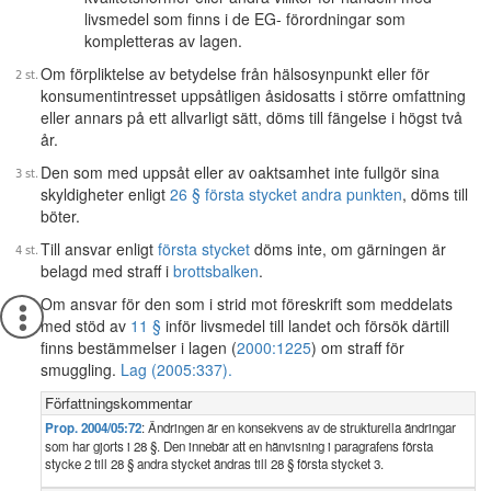
livsmedel som finns i de EG- förordningar som
kompletteras av lagen.
Om förpliktelse av betydelse från hälsosynpunkt eller för
konsumentintresset uppsåtligen åsidosatts i större omfattning
eller annars på ett allvarligt sätt, döms till fängelse i högst två
år.
Den som med uppsåt eller av oaktsamhet inte fullgör sina
skyldigheter enligt
26 § första stycket andra punkten
, döms till
böter.
Till ansvar enligt
första stycket
döms inte, om gärningen är
belagd med straff i
brottsbalken
.
Om ansvar för den som i strid mot föreskrift som meddelats
med stöd av
11 §
inför livsmedel till landet och försök därtill
finns bestämmelser i lagen (
2000:1225
) om straff för
smuggling.
Lag (2005:337).
Författningskommentar
Prop. 2004/05:72
: Ändringen är en konsekvens av de strukturella ändringar
som har gjorts i 28 §. Den innebär att en hänvisning i paragrafens första
stycke 2 till 28 § andra stycket ändras till 28 § första stycket 3.