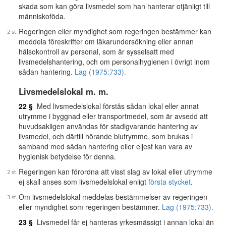
skada som kan göra livsmedel som han hanterar otjänligt till
människoföda.
Regeringen eller myndighet som regeringen bestämmer kan
meddela föreskrifter om läkarundersökning eller annan
hälsokontroll av personal, som är sysselsatt med
livsmedelshantering, och om personalhygienen i övrigt inom
sådan hantering.
Lag (1975:733).
Livsmedelslokal m. m.
22 §
Med livsmedelslokal förstås sådan lokal eller annat
utrymme i byggnad eller transportmedel, som är avsedd att
huvudsakligen användas för stadigvarande hantering av
livsmedel, och därtill hörande biutrymme, som brukas i
samband med sådan hantering eller eljest kan vara av
hygienisk betydelse för denna.
Regeringen kan förordna att visst slag av lokal eller utrymme
ej skall anses som livsmedelslokal enligt
första stycket
.
Om livsmedelslokal meddelas bestämmelser av regeringen
eller myndighet som regeringen bestämmer.
Lag (1975:733).
23 §
Livsmedel får ej hanteras yrkesmässigt i annan lokal än