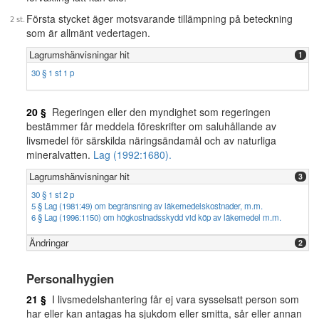
Första stycket äger motsvarande tillämpning på beteckning
som är allmänt vedertagen.
Lagrumshänvisningar hit
1
30 § 1 st 1 p
20 §
Regeringen eller den myndighet som regeringen
bestämmer får meddela föreskrifter om saluhållande av
livsmedel för särskilda näringsändamål och av naturliga
mineralvatten.
Lag (1992:1680).
Lagrumshänvisningar hit
3
30 § 1 st 2 p
5 § Lag (1981:49) om begränsning av läkemedelskostnader, m.m.
6 § Lag (1996:1150) om högkostnadsskydd vid köp av läkemedel m.m.
Ändringar
2
Personalhygien
21 §
I livsmedelshantering får ej vara sysselsatt person som
har eller kan antagas ha sjukdom eller smitta, sår eller annan