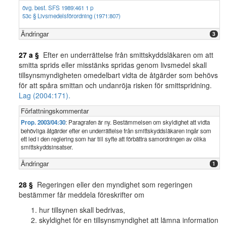
övg. best. SFS 1989:461 1 p
53c § Livsmedelsförordning (1971:807)
Ändringar
3
27 a §
Efter en underrättelse från smittskyddsläkaren om att
smitta sprids eller misstänks spridas genom livsmedel skall
tillsynsmyndigheten omedelbart vidta de åtgärder som behövs
för att spåra smittan och undanröja risken för smittspridning.
Lag (2004:171).
Författningskommentar
Prop. 2003/04:30
: Paragrafen är ny. Bestämmelsen om skyldighet att vidta
behövliga åtgärder efter en underrättelse från smittskyddsläkaren ingår som
ett led i den reglering som har till syfte att förbättra samordningen av olika
smittskyddsinsatser.
Ändringar
1
28 §
Regeringen eller den myndighet som regeringen
bestämmer får meddela föreskrifter om
hur tillsynen skall bedrivas,
skyldighet för en tillsynsmyndighet att lämna information