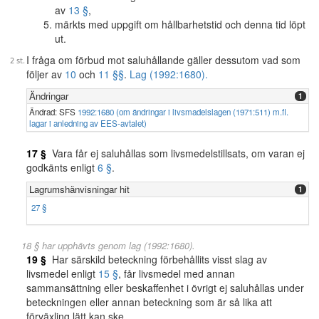
av
13 §
,
märkts med uppgift om hållbarhetstid och denna tid löpt
ut.
I fråga om förbud mot saluhållande gäller dessutom vad som
följer av
10
och
11 §§
.
Lag (1992:1680).
Ändringar
1
Ändrad: SFS
1992:1680 (om ändringar i livsmadelslagen (1971:511) m.fl.
lagar i anledning av EES-avtalet)
17 §
Vara får ej saluhållas som livsmedelstillsats, om varan ej
godkänts enligt
6 §
.
Lagrumshänvisningar hit
1
27 §
18 § har upphävts genom lag (1992:1680).
19 §
Har särskild beteckning förbehållits visst slag av
livsmedel enligt
15 §
, får livsmedel med annan
sammansättning eller beskaffenhet i övrigt ej saluhållas under
beteckningen eller annan beteckning som är så lika att
förväxling lätt kan ske.