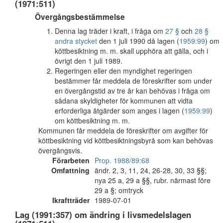
(1971:511)
Övergångsbestämmelse
Denna lag träder i kraft, i fråga om
27 §
och
28 §
andra stycket
den 1 juli 1990 då lagen (
1959:99
) om
köttbesiktning m. m. skall upphöra att gälla, och i
övrigt den 1 juli 1989.
Regeringen eller den myndighet regeringen
bestämmer får meddela de föreskrifter som under
en övergångstid av tre år kan behövas i fråga om
sådana skyldigheter för kommunen att vidta
erforderliga åtgärder som anges i lagen (
1959:99
)
om köttbesiktning m. m.
Kommunen får meddela de föreskrifter om avgifter för
köttbesiktning vid köttbesiktningsbyrå som kan behövas
övergångsvis.
Förarbeten
Prop. 1988/89:68
Omfattning
ändr. 2, 3, 11, 24, 26-28, 30, 33 §§;
nya 25 a, 29 a §§, rubr. närmast före
29 a §; omtryck
Ikraftträder
1989-07-01
Lag (1991:357) om ändring i livsmedelslagen