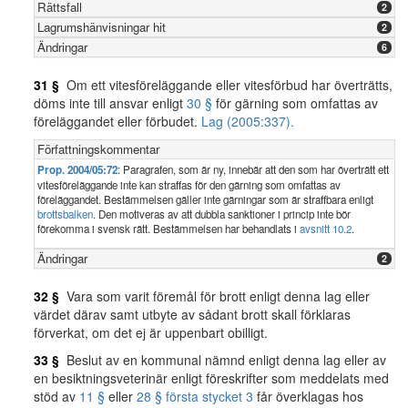
Rättsfall
2
Lagrumshänvisningar hit
2
Ändringar
6
31 §
Om ett vitesföreläggande eller vitesförbud har överträtts,
döms inte till ansvar enligt
30 §
för gärning som omfattas av
föreläggandet eller förbudet.
Lag (2005:337).
Författningskommentar
Prop. 2004/05:72
: Paragrafen, som är ny, innebär att den som har överträtt ett
vitesföreläggande inte kan straffas för den gärning som omfattas av
föreläggandet. Bestämmelsen gäller inte gärningar som är straffbara enligt
brottsbalken
. Den motiveras av att dubbla sanktioner i princip inte bör
förekomma i svensk rätt. Bestämmelsen har behandlats i
avsnitt 10.2
.
Ändringar
2
32 §
Vara som varit föremål för brott enligt denna lag eller
värdet därav samt utbyte av sådant brott skall förklaras
förverkat, om det ej är uppenbart obilligt.
33 §
Beslut av en kommunal nämnd enligt denna lag eller av
en besiktningsveterinär enligt föreskrifter som meddelats med
stöd av
11 §
eller
28 § första stycket 3
får överklagas hos