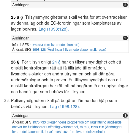
Ändringar
2
25 a §
Tillsynsmyndigheterna skall verka för att överträdelser
av denna lag och de EG-förordningar som kompletteras av
lagen beivras.
Lag (1998:128).
Ändringar
2
Införd: SFS
1989:461 (om livsmedelskontroll)
Ändrad: SFS
1998:128 (Ändringar i livsmedelslagen m.fl. lagar)
26 §
För tillsyn enligt
24 §
har en tillsynsmyndighet och ett
enskilt kontrollorgan rätt att få tillträde till områden,
livsmedelslokaler och andra utrymmen och att där göra
undersökningar och ta prover. En tillsynsmyndighet och ett
enskilt kontrollorgan har rätt att på begäran få de upplysningar
och handlingar som behövs för tillsynen.
Polismyndigheten skall på begäran lämna den hjälp som
behövs vid tillsynen.
Lag (1998:128).
Ändringar
3
Ändrad: SFS
1975:733 (Regeringens proposition om lagstiftning angående
ansvar för funktionärer i offentlig verksamhet, m.m.)
,
1998:128 (Ändringar i
livsmedelslagen m.fl. lagar)
,
1989:461 (om livsmedelskontroll)