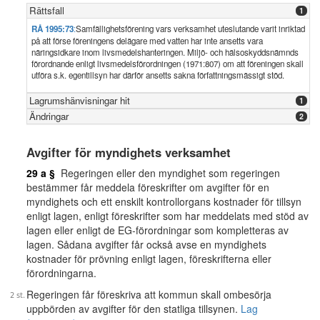
Rättsfall
1
RÅ 1995:73
:
Samfällighetsförening vars verksamhet uteslutande varit inriktad
på att förse föreningens delägare med vatten har inte ansetts vara
näringsidkare inom livsmedelshanteringen. Miljö- och hälsoskyddsnämnds
förordnande enligt livsmedelsförordningen (1971:807) om att föreningen skall
utföra s.k. egentillsyn har därför ansetts sakna författningsmässigt stöd.
Lagrumshänvisningar hit
1
Ändringar
2
Avgifter för myndighets verksamhet
29 a §
Regeringen eller den myndighet som regeringen
bestämmer får meddela föreskrifter om avgifter för en
myndighets och ett enskilt kontrollorgans kostnader för tillsyn
enligt lagen, enligt föreskrifter som har meddelats med stöd av
lagen eller enligt de EG-förordningar som kompletteras av
lagen. Sådana avgifter får också avse en myndighets
kostnader för prövning enligt lagen, föreskrifterna eller
förordningarna.
Regeringen får föreskriva att kommun skall ombesörja
uppbörden av avgifter för den statliga tillsynen.
Lag