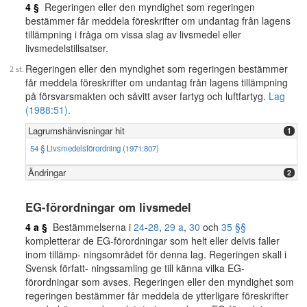
4 §
Regeringen eller den myndighet som regeringen
bestämmer får meddela föreskrifter om undantag från lagens
tillämpning i fråga om vissa slag av livsmedel eller
livsmedelstillsatser.
Regeringen eller den myndighet som regeringen bestämmer
får meddela föreskrifter om undantag från lagens tillämpning
på försvarsmakten och såvitt avser fartyg och luftfartyg.
Lag
(1988:51).
Lagrumshänvisningar hit
1
54 § Livsmedelsförordning (1971:807)
Ändringar
2
EG-förordningar om livsmedel
4 a §
Bestämmelserna i
24
-
28
,
29 a
,
30
och
35 §§
kompletterar de EG-förordningar som helt eller delvis faller
inom tillämp- ningsområdet för denna lag. Regeringen skall i
Svensk författ- ningssamling ge till känna vilka EG-
förordningar som avses. Regeringen eller den myndighet som
regeringen bestämmer får meddela de ytterligare föreskrifter