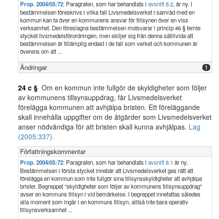
Prop. 2004/05:72
: Paragrafen, som har behandlats i
avsnitt 8.2
, är ny. I
bestämmelsen föreskrivs i vilka fall Livsmedelsverket i samråd med en
kommun kan ta över en kommunens ansvar för tillsynen över en viss
verksamhet. Den föreslagna bestämmelsen motsvarar i princip 46 § femte
stycket livsmedelsförordningen, men skiljer sig från denna såtillvida att
bestämmelsen är tillämplig endast i de fall som verket och kommunen är
överens om att ...
Ändringar
1
24 c §
Om en kommun inte fullgör de skyldigheter som följer
av kommunens tillsynsuppdrag, får Livsmedelsverket
förelägga kommunen att avhjälpa bristen. Ett föreläggande
skall innehålla uppgifter om de åtgärder som Livsmedelsverket
anser nödvändiga för att bristen skall kunna avhjälpas.
Lag
(2005:337).
Författningskommentar
Prop. 2004/05:72
: Paragrafen, som har behandlats i
avsnitt 8.1
är ny.
Bestämmelsen i första stycket innebär att Livsmedelsverket ges rätt att
förelägga en kommun som inte fullgör sina tillsynsskyldigheter att avhjälpa
brister. Begreppet ”skyldigheter som följer av kommunens tillsynsuppdrag"
avser en kommuns tillsyn i vid bemärkelse. I begreppet innefattas således
alla moment som ingår i en kommuns tillsyn, alltså inte bara operativ
tillsynsverksamhet ...