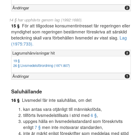
Ändringar
2
14 § har upphävts genom lag (1992:1680).
15 §
För att tillgodose konsumentintresset får regeringen eller
myndighet som regeringen bestämmer föreskriva att särskild
beteckning skall vara förbehållen livsmedel av visst slag.
Lag
(1975:733).
Lagrumshänvisningar hit
2
19 §
26 § Livsmedelsförordning (1971:807)
Ändringar
1
Saluhållande
16 §
Livsmedel får inte saluhållas, om det
kan antas vara otjänligt till människoföda,
tillförts livsmedelstillsats i strid med
6 §
,
uppges hålla en livsmedelsstandard som föreskrivits
enligt
7 §
men inte motsvarar standarden,
inte är märkt enligt föreskrifter som meddelas med stöd