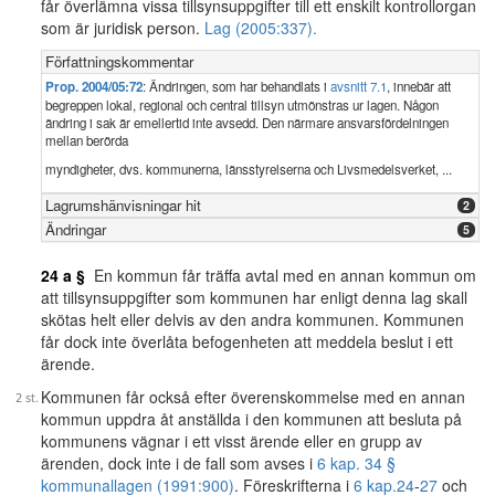
får överlämna vissa tillsynsuppgifter till ett enskilt kontrollorgan
som är juridisk person.
Lag (2005:337).
Författningskommentar
Prop. 2004/05:72
: Ändringen, som har behandlats i
avsnitt 7.1
, innebär att
begreppen lokal, regional och central tillsyn utmönstras ur lagen. Någon
ändring i sak är emellertid inte avsedd. Den närmare ansvarsfördelningen
mellan berörda
myndigheter, dvs. kommunerna, länsstyrelserna och Livsmedelsverket, ...
Lagrumshänvisningar hit
2
Ändringar
5
24 a §
En kommun får träffa avtal med en annan kommun om
att tillsynsuppgifter som kommunen har enligt denna lag skall
skötas helt eller delvis av den andra kommunen. Kommunen
får dock inte överlåta befogenheten att meddela beslut i ett
ärende.
Kommunen får också efter överenskommelse med en annan
kommun uppdra åt anställda i den kommunen att besluta på
kommunens vägnar i ett visst ärende eller en grupp av
ärenden, dock inte i de fall som avses i
6 kap. 34 §
kommunallagen (1991:900)
. Föreskrifterna i
6 kap.
24
-
27
och