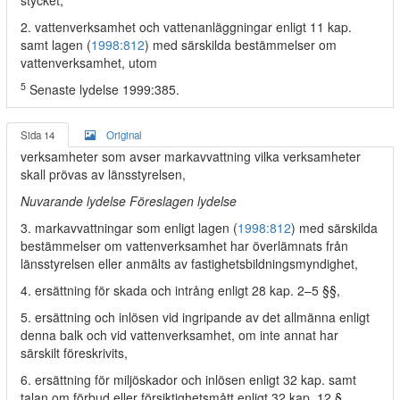
stycket,
2. vattenverksamhet och vattenanläggningar enligt 11 kap.
samt lagen (
1998:812
) med särskilda bestämmelser om
vattenverksamhet, utom
5
Senaste lydelse 1999:385.
Sida 14
Original
verksamheter som avser markavvattning vilka verksamheter
skall prövas av länsstyrelsen,
Nuvarande lydelse Föreslagen lydelse
3. markavvattningar som enligt lagen (
1998:812
) med särskilda
bestämmelser om vattenverksamhet har överlämnats från
länsstyrelsen eller anmälts av fastighetsbildningsmyndighet,
4. ersättning för skada och intrång enligt 28 kap. 2–5 §§,
5. ersättning och inlösen vid ingripande av det allmänna enligt
denna balk och vid vattenverksamhet, om inte annat har
särskilt föreskrivits,
6. ersättning för miljöskador och inlösen enligt 32 kap. samt
talan om förbud eller försiktighetsmått enligt 32 kap. 12 §,