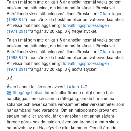
Talan i mål som inte enligt 1 § är ansökningsmål väcks genom
ansökan om stämning, om inte annat är särskilt föreskrivet.
Beträffande vissa stämningsmål finns föreskrifter i
7 kap.
lagen
(
1998:812
) med särskilda bestämmelser om vattenverksamhet.
Att vissa mål handläggs enligt
förvaltningsprocesslagen
(1971:291)
framgår av 20 kap. 3 §
tredje
stycket.
Talan i mål som inte enligt 1 § är ansökningsmål väcks genom
ansökan om stämning, om inte annat är särskilt föreskrivet.
Beträffande vissa stämningsmål finns föreskrifter i
7 kap.
lagen
(
1998:812
) med särskilda bestämmelser om vattenverksamhet.
Att vissa mål handläggs enligt
förvaltningsprocesslagen
(1971:291)
framgår av 20 kap. 3 §
andra
stycket.
3 §
Även i annat fall än som avses i
14 kap.
1
–
7
§§
rättegångsbalken
får mål eller ärende enligt denna balk
handläggas i en och samma rättegång, om de har samma
sökande och avser samma verksamhet eller verksamheter som
har samband med varandra. Om en miljödomstol prövar ett
sådant mål eller ärende, får en ansökan i ett annat sådant
ärende göras hos domstolen, även om ärendet annars skulle
ha prövats av en
länsstyrelse
eller kommun. Om ett ärende