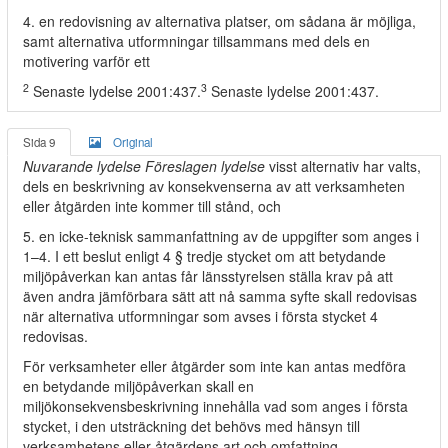
4. en redovisning av alternativa platser, om sådana är möjliga,
samt alternativa utformningar tillsammans med dels en
motivering varför ett
2
3
Senaste lydelse 2001:437.
Senaste lydelse 2001:437.
Sida 9
Original
Nuvarande lydelse Föreslagen lydelse
visst alternativ har valts,
dels en beskrivning av konsekvenserna av att verksamheten
eller åtgärden inte kommer till stånd, och
5. en icke-teknisk sammanfattning av de uppgifter som anges i
1–4. I ett beslut enligt 4 § tredje stycket om att betydande
miljöpåverkan kan antas får länsstyrelsen ställa krav på att
även andra jämförbara sätt att nå samma syfte skall redovisas
när alternativa utformningar som avses i första stycket 4
redovisas.
För verksamheter eller åtgärder som inte kan antas medföra
en betydande miljöpåverkan skall en
miljökonsekvensbeskrivning innehålla vad som anges i första
stycket, i den utsträckning det behövs med hänsyn till
verksamhetens eller åtgärdens art och omfattning.