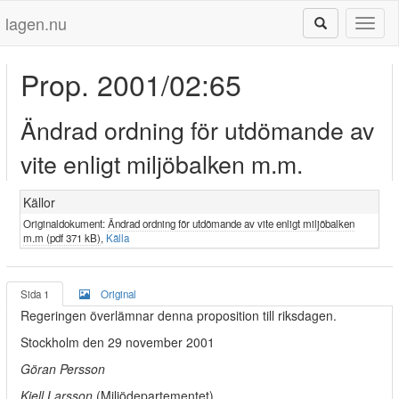
lagen.nu
Toggl
naviga
Prop. 2001/02:65
Ändrad ordning för utdömande av
vite enligt miljöbalken m.m.
Källor
Originaldokument:
Ändrad ordning för utdömande av vite enligt miljöbalken
m.m (pdf 371 kB)
,
Källa
Sida 1
Original
Regeringen överlämnar denna proposition till riksdagen.
Stockholm den 29 november 2001
Göran Persson
Kjell Larsson
(Miljödepartementet)