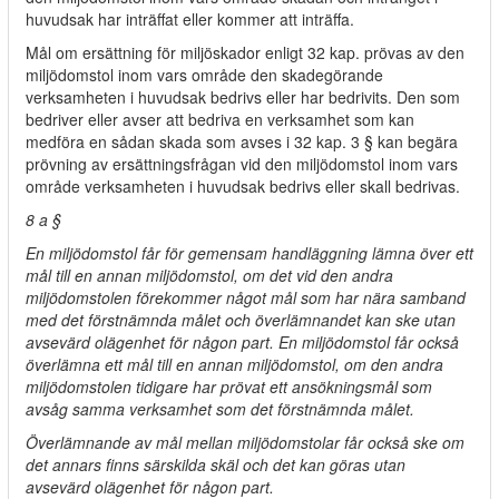
huvudsak har inträffat eller kommer att inträffa.
Mål om ersättning för miljöskador enligt 32 kap. prövas av den
miljödomstol inom vars område den skadegörande
verksamheten i huvudsak bedrivs eller har bedrivits. Den som
bedriver eller avser att bedriva en verksamhet som kan
medföra en sådan skada som avses i 32 kap. 3 § kan begära
prövning av ersättningsfrågan vid den miljödomstol inom vars
område verksamheten i huvudsak bedrivs eller skall bedrivas.
8 a §
En miljödomstol får för gemensam handläggning lämna över ett
mål till en annan miljödomstol, om det vid den andra
miljödomstolen förekommer något mål som har nära samband
med det förstnämnda målet och överlämnandet kan ske utan
avsevärd olägenhet för någon part. En miljödomstol får också
överlämna ett mål till en annan miljödomstol, om den andra
miljödomstolen tidigare har prövat ett ansökningsmål som
avsåg samma verksamhet som det förstnämnda målet.
Överlämnande av mål mellan miljödomstolar får också ske om
det annars finns särskilda skäl och det kan göras utan
avsevärd olägenhet för någon part.