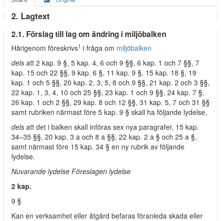
2. Lagtext
2.1. Förslag till lag om ändring i miljöbalken
1
Härigenom föreskrivs
i fråga om
miljöbalken
dels
att 2 kap. 9 §, 5 kap. 4, 6 och 9 §§, 6 kap. 1 och 7 §§, 7
kap. 15 och 22 §§, 9 kap. 6 §, 11 kap. 9 §, 15 kap. 18 §, 19
kap. 1 och 5 §§, 20 kap. 2, 3, 5, 8 och 9 §§, 21 kap. 2 och 3 §§,
22 kap. 1, 3, 4, 10 och 25 §§, 23 kap. 1 och 9 §§, 24 kap. 7 §,
26 kap. 1 och 2 §§, 29 kap. 8 och 12 §§, 31 kap. 5, 7 och 31 §§
samt rubriken närmast före 5 kap. 9 § skall ha följande lydelse,
dels
att det i balken skall införas sex nya paragrafer, 15 kap.
34–35 §§, 20 kap. 3 a och 8 a §§, 22 kap. 2 a § och 25 a §,
samt närmast före 15 kap. 34 § en ny rubrik av följande
lydelse.
Nuvarande lydelse Föreslagen lydelse
2 kap.
9 §
Kan en verksamhet eller åtgärd befaras föranleda skada eller