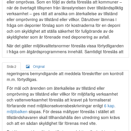
eller omprövas. Som en följd av detta föreslås att kommuner –
när de övertagit tillsynen från länsstyrelsen över tillståndspliktig
verksamhet – ges rätt att ansöka om återkallelse av tillstånd
eller omprövning av tillstånd eller villkor. Därutöver lämnas i
fråga om deponier förslag som rör kostnaderna för en deponi
och om skyldighet att ställa säkerhet för fullgörande av de
skyldigheter som är förenade med deponering av avfall.
När det gäller miljökvalitetsnormer föreslås vissa förtydliganden
i fråga om åtgärdsprogrammens innehåll. Samtidigt föreslås att
Sida 2
Original
regeringens bemyndigande att meddela föreskrifter om kontroll
m.m. förtydligas.
För mål och ärenden om återkallelse av tillstånd eller
omprövning av tillstånd eller villkor för miljöfarlig verksamhet
och vattenverksamhet föreslås att kravet på formaliserat
förfarande med miljökonsekvensbeskrivningar enligt
6 kap.
miljöbalken
slopas. För dessa måltyper föreslås i stället att
tillståndshavaren skall tillhandahålla den utredning som krävs
och att en sådan skyldighet får förenas med vite.