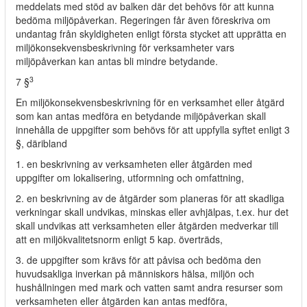
meddelats med stöd av balken där det behövs för att kunna
bedöma miljöpåverkan. Regeringen får även föreskriva om
undantag från skyldigheten enligt första stycket att upprätta en
miljökonsekvensbeskrivning för verksamheter vars
miljöpåverkan kan antas bli mindre betydande.
3
7 §
En miljökonsekvensbeskrivning för en verksamhet eller åtgärd
som kan antas medföra en betydande miljöpåverkan skall
innehålla de uppgifter som behövs för att uppfylla syftet enligt 3
§, däribland
1. en beskrivning av verksamheten eller åtgärden med
uppgifter om lokalisering, utformning och omfattning,
2. en beskrivning av de åtgärder som planeras för att skadliga
verkningar skall undvikas, minskas eller avhjälpas, t.ex. hur det
skall undvikas att verksamheten eller åtgärden medverkar till
att en miljökvalitetsnorm enligt 5 kap. överträds,
3. de uppgifter som krävs för att påvisa och bedöma den
huvudsakliga inverkan på människors hälsa, miljön och
hushållningen med mark och vatten samt andra resurser som
verksamheten eller åtgärden kan antas medföra,