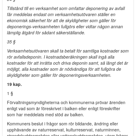
Tillstånd till en verksamhet som omfattar deponering av avfall
får meddelas endast om verksamhetsutövaren ställer en
ekonomisk säkerhet för att de skyldigheter som gäller för
deponerings-verksamheten fullgörs eller vidtar någon annan
lämplig åtgärd för sådant säkerställande.
35 §
Verksamhetsutövaren skall ta betalt för samtliga kostnader som
rör avfallsdeponin. I kostnadsberäkningen skall ingå alla
kostnader för att inrätta och driva deponin samt, så långt det är
möjligt, alla kostnader som är nödvändiga för att fullgöra de
skyldigheter som gäller för deponeringsverksamheten.
19 kap.
1 §
Förvaltningsmyndigheterna och kommunerna prövar ärenden
enligt vad som är föreskrivet i balken eller enligt föreskrifter
som har meddelats med stöd av balken.
Kommuners beslut i frågor som rör bildande, ändring eller
upphävande av naturreservat, kulturreservat, naturminnen,
strandskyddsområden eller vattenskyddsområden, utom frågor