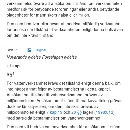
verksamhetsutövare att ansöka om tillstånd, om verksamheten
medför risk för betydande föroreningar eller andra betydande
olägenheter för människors hälsa eller miljön.
Den som bedriver eller avser att bedriva miljöfarlig verksamhet
får ansöka om tillstånd till verksamheten enligt denna balk även
om det inte krävs tillstånd.
Sida 11
Original
Nuvarande lydelse Föreslagen lydelse
11 kap.
4
9 §
För vattenverksamhet krävs det tillstånd enligt denna balk, om
inte något annat följer av bestämmelserna i detta kapitel.
Ansökan om tillstånd till vattenverksamhet prövas av
miljödomstolen. Ansökan om tillstånd till markavvattning prövas
dock av länsstyrelsen, om den inte skall prövas av
miljödomstolen enligt
7 kap.
19
och
20 §§
lagen (
1998:812
)
med särskilda bestämmelser om vattenverksamhet.
Den som vill bedriva vattenverksamhet får ansöka om tillstånd