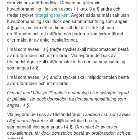
sker vid huvudförhandling. Detsamma gäller vid
huvudförhandling i fall som avses i 1 kap. 3 a § andra och
tredje stycket
rättegångsbalken
. Avgörs sådana mål i sak utan
huvudförhandling skall dock den sammansättning som anges i
4 § gälla, om inte rätten finner att det är tillräckligt med
ordföranden och ett miljöråd och parterna samtycker till det
eller målet är av enkel beskaffenhet.
I mål som avses i 3 §
tredje
stycket skall miljödomstolen bestå
av ordföranden och ett miljöråd. Vid avgörande i sak av
tillståndsfrågor skall miljödomstolen ha den sammansättning
som anges i 4 §.
I mål som avses i 3 §
andra
stycket skall miljödomstolen bestå
av ordföranden och ett miljöråd.
Om det med hänsyn till målets omfattning eller svårighetsgrad
är påkallat, får dock domstolen ha den sammansättning som
anges i 4 §.
Vid avgörande i sak av tillståndsfrågor
i sådana mål som avses
i 3 § andra stycket
skall miljödomstolen ha den
sammansättning som anges i 4 §.
Om målet är av enkel
beskaffenhet, får dock domstolen bestå av ordföranden och ett