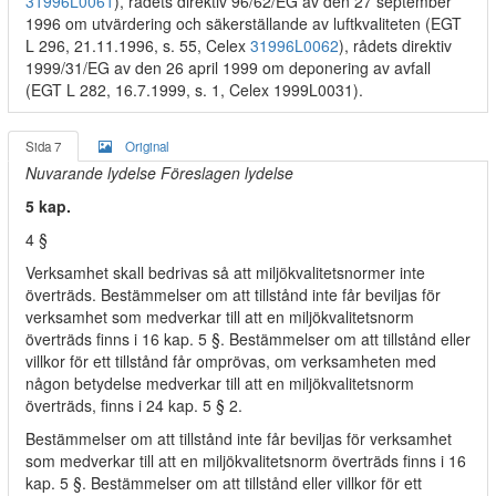
31996L0061
), rådets direktiv 96/62/EG av den 27 september
1996 om utvärdering och säkerställande av luftkvaliteten (EGT
L 296, 21.11.1996, s. 55, Celex
31996L0062
), rådets direktiv
1999/31/EG av den 26 april 1999 om deponering av avfall
(EGT L 282, 16.7.1999, s. 1, Celex 1999L0031).
Sida 7
Original
Nuvarande lydelse Föreslagen lydelse
5 kap.
4 §
Verksamhet skall bedrivas så att miljökvalitetsnormer inte
överträds. Bestämmelser om att tillstånd inte får beviljas för
verksamhet som medverkar till att en miljökvalitetsnorm
överträds finns i 16 kap. 5 §. Bestämmelser om att tillstånd eller
villkor för ett tillstånd får omprövas, om verksamheten med
någon betydelse medverkar till att en miljökvalitetsnorm
överträds, finns i 24 kap. 5 § 2.
Bestämmelser om att tillstånd inte får beviljas för verksamhet
som medverkar till att en miljökvalitetsnorm överträds finns i 16
kap. 5 §. Bestämmelser om att tillstånd eller villkor för ett