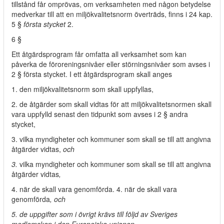
tillstånd får omprövas, om verksamheten med någon betydelse
medverkar till att en miljökvalitetsnorm överträds, finns i 24 kap.
5 §
första stycket
2.
6 §
Ett åtgärdsprogram får omfatta all verksamhet som kan
påverka de föroreningsnivåer eller störningsnivåer som avses i
2 § första stycket. I ett åtgärdsprogram skall anges
1. den miljökvalitetsnorm som skall uppfyllas,
2. de åtgärder som skall vidtas för att miljökvalitetsnormen skall
vara uppfylld senast den tidpunkt som avses i 2 § andra
stycket,
3. vilka myndigheter och kommuner som skall se till att angivna
åtgärder vidtas,
och
3.
vilka myndigheter och kommuner som skall se till att angivna
åtgärder vidtas
,
4. när de skall vara genomförda. 4. när de skall vara
genomförda
, och
5. de uppgifter som i övrigt krävs till följd av Sveriges