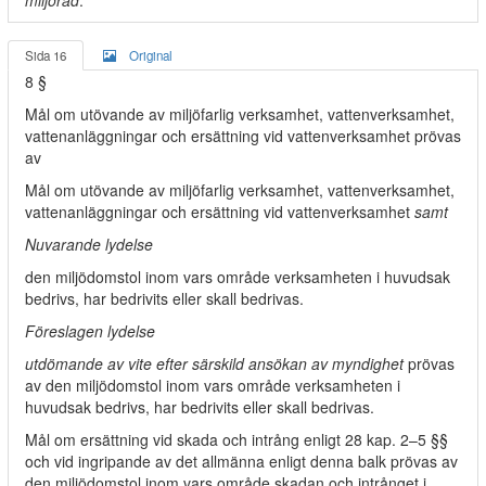
miljöråd
.
Sida 16
Original
8 §
Mål om utövande av miljöfarlig verksamhet, vattenverksamhet,
vattenanläggningar och ersättning vid vattenverksamhet prövas
av
Mål om utövande av miljöfarlig verksamhet, vattenverksamhet,
vattenanläggningar och ersättning vid vattenverksamhet
samt
Nuvarande lydelse
den miljödomstol inom vars område verksamheten i huvudsak
bedrivs, har bedrivits eller skall bedrivas.
Föreslagen lydelse
utdömande av vite efter särskild ansökan av myndighet
prövas
av den miljödomstol inom vars område verksamheten i
huvudsak bedrivs, har bedrivits eller skall bedrivas.
Mål om ersättning vid skada och intrång enligt 28 kap. 2–5 §§
och vid ingripande av det allmänna enligt denna balk prövas av
den miljödomstol inom vars område skadan och intrånget i