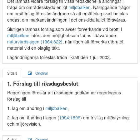
Det lämnas vidare förslag till vissa redaktionella ändringar i
fråga om områdesskydd enligt
miljöbalken
. Närliggande frågor
om ersättning föreslås ändrade så att ersättning skall betalas
endast om markanvändningen i det enskilda fallet försvåras.
Slutligen lämnas förslag som avser förverkande vid brott. I
miljöbalken
införs den möjlighet som fanns i dåvarande
naturvårdslagen (1964:822)
, nämligen att förverka utbrutet
material vid en olaglig täkt.
Lagändringarna föreslås träda i kraft den 1 juli 2002.
Sida 3
Original
1. Förslag till riksdagsbeslut
Regeringen föreslår att riksdagen godkänner regeringens
förslag till
1. lag om ändring i
miljöbalken
,
2. lag om ändring i lagen (
1994:1596
) om frivillig miljöstyrning
och miljörevision.
Sida 6
Original