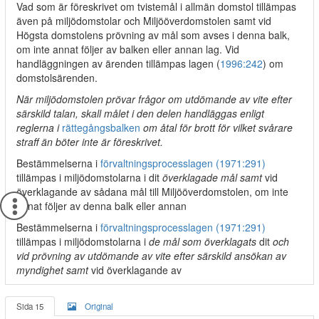
Vad som är föreskrivet om tvistemål i allmän domstol tillämpas
även på miljödomstolar och Miljööverdomstolen samt vid
Högsta domstolens prövning av mål som avses i denna balk,
om inte annat följer av balken eller annan lag. Vid
handläggningen av ärenden tillämpas lagen (
1996:242
) om
domstolsärenden.
När miljödomstolen prövar frågor om utdömande av vite efter
särskild talan, skall målet i den delen handläggas enligt
reglerna i
rättegångsbalken
om åtal för brott för vilket svårare
straff än böter inte är föreskrivet.
Bestämmelserna i
förvaltningsprocesslagen (1971:291)
tillämpas i miljödomstolarna i dit
överklagade mål samt
vid
överklagande av sådana mål till Miljööverdomstolen, om inte
annat följer av denna balk eller annan
Bestämmelserna i
förvaltningsprocesslagen (1971:291)
tillämpas i miljödomstolarna i
de mål som överklagats
dit
och
vid prövning av utdömande av vite efter särskild ansökan av
myndighet samt
vid överklagande av
Sida 15
Original