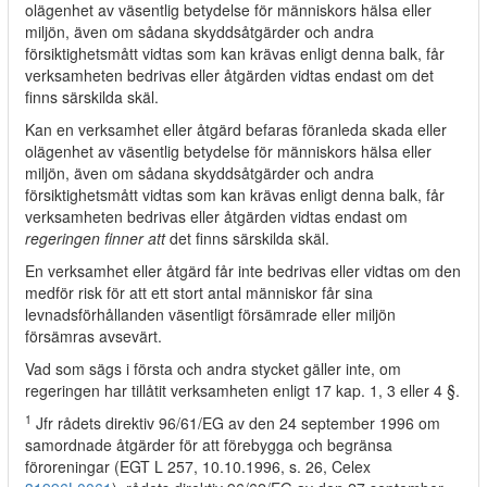
olägenhet av väsentlig betydelse för människors hälsa eller
miljön, även om sådana skyddsåtgärder och andra
försiktighetsmått vidtas som kan krävas enligt denna balk, får
verksamheten bedrivas eller åtgärden vidtas endast om det
finns särskilda skäl.
Kan en verksamhet eller åtgärd befaras föranleda skada eller
olägenhet av väsentlig betydelse för människors hälsa eller
miljön, även om sådana skyddsåtgärder och andra
försiktighetsmått vidtas som kan krävas enligt denna balk, får
verksamheten bedrivas eller åtgärden vidtas endast om
regeringen finner att
det finns särskilda skäl.
En verksamhet eller åtgärd får inte bedrivas eller vidtas om den
medför risk för att ett stort antal människor får sina
levnadsförhållanden väsentligt försämrade eller miljön
försämras avsevärt.
Vad som sägs i första och andra stycket gäller inte, om
regeringen har tillåtit verksamheten enligt 17 kap. 1, 3 eller 4 §.
1
Jfr rådets direktiv 96/61/EG av den 24 september 1996 om
samordnade åtgärder för att förebygga och begränsa
föroreningar (EGT L 257, 10.10.1996, s. 26, Celex