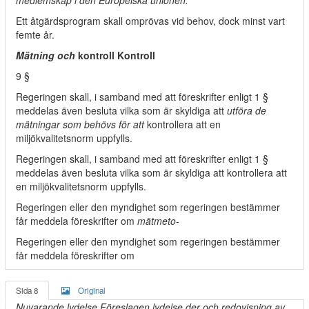
medlemskap i den Europeiska unionen.
Ett åtgärdsprogram skall omprövas vid behov, dock minst vart
femte år.
Mätning och
kontroll Kontroll
9 §
Regeringen skall, i samband med att föreskrifter enligt 1 §
meddelas även besluta vilka som är skyldiga att
utföra de
mätningar som behövs för att
kontrollera att en
miljökvalitetsnorm uppfylls.
Regeringen skall, i samband med att föreskrifter enligt 1 §
meddelas även besluta vilka som är skyldiga att kontrollera att
en miljökvalitetsnorm uppfylls.
Regeringen eller den myndighet som regeringen bestämmer
får meddela föreskrifter om
mätmeto-
Regeringen eller den myndighet som regeringen bestämmer
får meddela föreskrifter om
Sida 8
Original
Nuvarande lydelse Föreslagen lydelse der och redovisning av