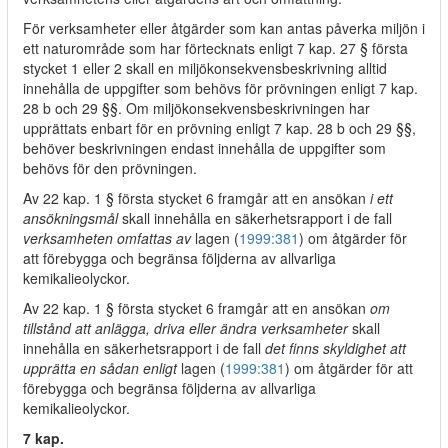
För verksamheter eller åtgärder som kan antas påverka miljön i
ett naturområde som har förtecknats enligt 7 kap. 27 § första
stycket 1 eller 2 skall en miljökonsekvensbeskrivning alltid
innehålla de uppgifter som behövs för prövningen enligt 7 kap.
28 b och 29 §§. Om miljökonsekvensbeskrivningen har
upprättats enbart för en prövning enligt 7 kap. 28 b och 29 §§,
behöver beskrivningen endast innehålla de uppgifter som
behövs för den prövningen.
Av 22 kap. 1 § första stycket 6 framgår att en ansökan
i ett
ansökningsmål
skall innehålla en säkerhetsrapport i de fall
verksamheten omfattas av
lagen (
1999:381
) om åtgärder för
att förebygga och begränsa följderna av allvarliga
kemikalieolyckor.
Av 22 kap. 1 § första stycket 6 framgår att en ansökan
om
tillstånd att anlägga, driva eller ändra verksamheter
skall
innehålla en säkerhetsrapport i de fall
det finns skyldighet att
upprätta en sådan enligt
lagen (
1999:381
) om åtgärder för att
förebygga och begränsa följderna av allvarliga
kemikalieolyckor.
7 kap.