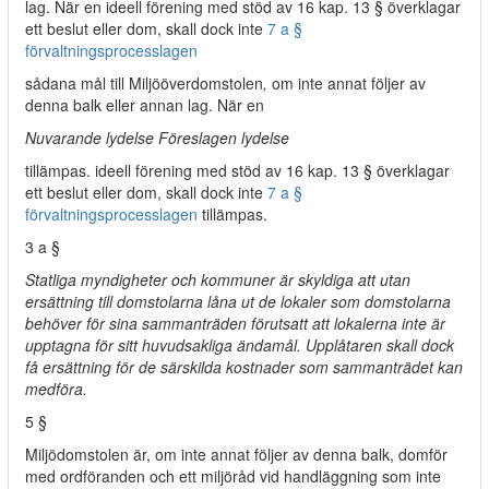
lag. När en ideell förening med stöd av 16 kap. 13 § överklagar
ett beslut eller dom, skall dock inte
7 a §
förvaltningsprocesslagen
sådana mål till Miljööverdomstolen
,
om inte annat följer av
denna balk eller annan lag. När en
Nuvarande lydelse Föreslagen lydelse
tillämpas. ideell förening med stöd av 16 kap. 13 § överklagar
ett beslut eller dom, skall dock inte
7 a §
förvaltningsprocesslagen
tillämpas.
3 a §
Statliga myndigheter och kommuner är skyldiga att utan
ersättning till domstolarna låna ut de lokaler som domstolarna
behöver för sina sammanträden förutsatt att lokalerna inte är
upptagna för sitt huvudsakliga ändamål. Upplåtaren skall dock
få ersättning för de särskilda kostnader som sammanträdet kan
medföra.
5 §
Miljödomstolen är, om inte annat följer av denna balk, domför
med ordföranden och ett miljöråd vid handläggning som inte