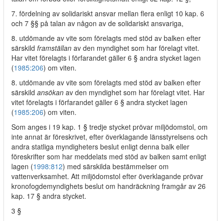
7. fördelning av solidariskt ansvar mellan flera enligt 10 kap. 6
och 7 §§ på talan av någon av de solidariskt ansvariga,
8. utdömande av vite som förelagts med stöd av balken efter
särskild
framställan
av den myndighet som har förelagt vitet.
Har vitet förelagts i förfarandet gäller 6 § andra stycket lagen
(
1985:206
) om viten.
8. utdömande av vite som förelagts med stöd av balken efter
särskild
ansökan
av den myndighet som har förelagt vitet. Har
vitet förelagts i förfarandet gäller 6 § andra stycket lagen
(
1985:206
) om viten.
Som anges i 19 kap. 1 § tredje stycket prövar miljödomstol, om
inte annat är föreskrivet, efter överklagande länsstyrelsens och
andra statliga myndigheters beslut enligt denna balk eller
föreskrifter som har meddelats med stöd av balken samt enligt
lagen (
1998:812
) med särskilda bestämmelser om
vattenverksamhet. Att miljödomstol efter överklagande prövar
kronofogdemyndighets beslut om handräckning framgår av 26
kap. 17 § andra stycket.
3 §