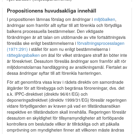
Propositionens huvudsakliga innehåll
I propositionen lämnas förslag om ändringar i
miljöbalken
,
ändringar som framför allt syftar till att förenkla och förtydliga
balkens processuella bestämmelser. Den viktigaste
förändringen är att talan om utdömande av vite fortsättningsvis
föreslås ske enligt bestämmelserna i
förvaltningsprocesslagen
(1971:291)
i stället för som nu enligt bestämmelserna i
rättegångsbalken
om åtal för vilket strängare straff än böter inte
är föreskrivet. Dessutom föreslås ändringar som framför allt rör
miljödomstolarnas handläggning av ansökningsmål. Flertalet av
dessa ändringar syftar till att förenkla hanteringen.
För att genomföra vissa krav i rådets direktiv om samordnade
åtgärder för att förebygga och begränsa föroreningar, dvs. det
s.k. IPPC-direktivet (direktiv 96/61/EG) och
deponeringsdirektivet (direktiv 1999/31/EG) föreslår regeringen
vidare förtydliganden av kraven på vad en tillståndsansökan
respektive en tillståndsdom skall innehålla. Regeringen föreslår
dessutom en skyldighet för tillsynsmyndigheter att fortlöpande
kontrollera om beslutade villkor är tillräckliga och att påkalla
omprövning om myndigheten finner att villkoren måste ändras