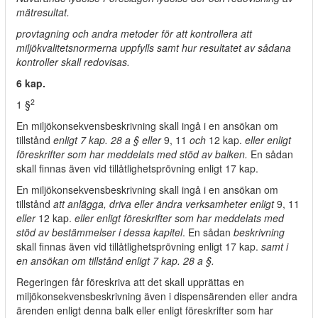
mätresultat.
provtagning och andra metoder för att kontrollera att
miljökvalitetsnormerna uppfylls samt hur resultatet av sådana
kontroller skall redovisas.
6 kap.
2
1 §
En miljökonsekvensbeskrivning skall ingå i en ansökan om
tillstånd
enligt 7 kap. 28 a § eller
9, 11
och
12 kap.
eller enligt
föreskrifter som har meddelats med stöd av balken.
En sådan
skall finnas även vid tillåtlighetsprövning enligt 17 kap.
En miljökonsekvensbeskrivning skall ingå i en ansökan om
tillstånd
att anlägga, driva eller ändra verksamheter enligt
9, 11
eller
12 kap.
eller enligt föreskrifter som har meddelats med
stöd av bestämmelser i dessa kapitel
. En sådan
beskrivning
skall finnas även vid tillåtlighetsprövning enligt 17 kap.
samt i
en ansökan om tillstånd enligt 7 kap. 28 a §.
Regeringen får föreskriva att det skall upprättas en
miljökonsekvensbeskrivning även i dispensärenden eller andra
ärenden enligt denna balk eller enligt föreskrifter som har