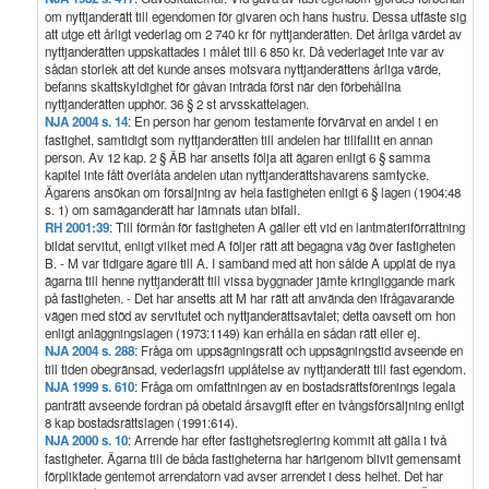
om nyttjanderätt till egendomen för givaren och hans hustru. Dessa utfäste sig
att utge ett årligt vederlag om 2 740 kr för nyttjanderätten. Det årliga värdet av
nyttjanderätten uppskattades i målet till 6 850 kr. Då vederlaget inte var av
sådan storlek att det kunde anses motsvara nyttjanderättens årliga värde,
befanns skattskyldighet för gåvan inträda först när den förbehållna
nyttjanderätten upphör. 36 § 2 st arvsskattelagen.
NJA 2004 s. 14
: En person har genom testamente förvärvat en andel i en
fastighet, samtidigt som nyttjanderätten till andelen har tillfallit en annan
person. Av 12 kap. 2 § ÄB har ansetts följa att ägaren enligt 6 § samma
kapitel inte fått överlåta andelen utan nyttjanderättshavarens samtycke.
Ägarens ansökan om försäljning av hela fastigheten enligt 6 § lagen (1904:48
s. 1) om samäganderätt har lämnats utan bifall.
RH 2001:39
: Till förmån för fastigheten A gäller ett vid en lantmäteriförrättning
bildat servitut, enligt vilket med A följer rätt att begagna väg över fastigheten
B. - M var tidigare ägare till A. I samband med att hon sålde A upplät de nya
ägarna till henne nyttjanderätt till vissa byggnader jämte kringliggande mark
på fastigheten. - Det har ansetts att M har rätt att använda den ifrågavarande
vägen med stöd av servitutet och nyttjanderättsavtalet; detta oavsett om hon
enligt anläggningslagen (1973:1149) kan erhålla en sådan rätt eller ej.
NJA 2004 s. 288
: Fråga om uppsägningsrätt och uppsägningstid avseende en
till tiden obegränsad, vederlagsfri upplåtelse av nyttjanderätt till fast egendom.
NJA 1999 s. 610
: Fråga om omfattningen av en bostadsrättsförenings legala
panträtt avseende fordran på obetald årsavgift efter en tvångsförsäljning enligt
8 kap bostadsrättslagen (1991:614).
NJA 2000 s. 10
: Arrende har efter fastighetsreglering kommit att gälla i två
fastigheter. Ägarna till de båda fastigheterna har härigenom blivit gemensamt
förpliktade gentemot arrendatorn vad avser arrendet i dess helhet. Det har