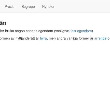
Praxis
Begrepp
Nyheter
ätt
 eller bruka någon annans egendom (vanligtvis
fast egendom
)
formen av nyttjanderätt är
hyra
, men andra vanliga former är
arrende
o