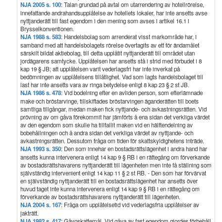
NJA 2005 s. 100
: Talan grundad på avtal om utarrendering av hotellrörelse,
innefattande andrahandsupplåtelse av hotellets lokaler, har inte ansetts avse
nyttjanderätt till fast egendom i den mening som avses i artikel 16.1 i
Brysselkonventionen.
NJA 1988 s. 583
: Handelsbolag som arrenderat visst markområde har, i
samband med att handelsbolagets rörelse övertagits av ett för ändamålet
särskilt bildat aktiebolag, till detta upplåtit nyttjanderätt till området utan
jordägarens samtycke. Upplåtelsen har ansetts stå i strid med förbudet i 8
kap 19 § JB; att upplåtelsen varit vederlagsfri har inte inverkat på
bedömningen av upplåtelsens tillåtlighet. Vad som lagts handelsbolaget till
last har inte ansetts vara av ringa betydelse enligt 8 kap 23 § 2 st JB.
NJA 1986 s. 478
: Vid bodelning efter en avliden person, som efterlämnade
make och bröstarvinge, tillskiftades bröstarvingen äganderätten till boets
samtliga tillgångar, medan maken fick nyttjande- och avkastningsrätten. Vid
prövning av om gåva förekommit har jämförts å ena sidan det verkliga värdet
av den egendom som skulle ha tillfallit maken vid en hälftendelning av
bobehållningen och å andra sidan det verkliga värdet av nyttjande- och
avkastningsrätten. Dessutom fråga om tiden för skattskyldighetens inträde.
NJA 1993 s. 350
: Den som innehar en bostadsrättslägenhet i andra hand har
ansetts kunna intervenera enligt 14 kap 9 § RB i en rättegång om förverkande
av bostadsrättshavarens nyttjanderätt till lägenheten men inte få ställning som
självständig intervenient enligt 14 kap 11 § 2 st RB. - Den som har förvärvat
en självständig nyttjanderätt till en bostadsrättslägenhet har ansetts över
huvud taget inte kunna intervenera enligt 14 kap 9 § RB i en rättegång om
förverkande av bostadsrättshavarens nyttjanderätt till lägenheten.
NJA 2004 s. 167
: Fråga om upplåtelsetid vid vederlagsfria upplåtelser av
jakträtt.
NJA 1982 s. 417
: Gåvoskattemål. Vid gåva av fast egendom gjordes förbehåll