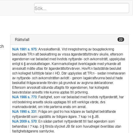
Rättsfall
22
ch
NJA 1981 s. 975
: Arvsskattemål. Vid inregistrering av bouppteckning
beslutade TR:n att beskattning av vissa äganderättsförvärv skulle, eftersom
egendomen var belastad med livstids nyttjande- och avkomsträtt, uppskjutas
enligt 6 § arvsskattelagen. Kammarkollegiet överklagade med yrkande att
arvsskatt måtte uttas för äganderättsförvärven. HovR:n fastställde beslutet
och kollegiet fullföljde talan i HD. Där upplystes att TR:n - sedan innehavaren
av nyttjande- och avkomsträtten avlidit - genom lagakraftvunna beslut hade
beskattat ifrågavarande förvärv på grundval av avgivna deklarationer.
Eftersom arvsskatt sålunda uttagits för egendomen, har kollegiets
besvärstalan ansetts inte kunna upptas till prövning.
NJA 1986 s. 773
: Fastighet, som var belastad med livstids nyttjanderätt, har
vid bodelning ansetts skola upptagas till sitt verkliga värde, dvs
marknadsvärdet, om inte parterna enats om annat.
NJA 1990 s. 331
: Fråga om god tro hos köpare av fastighet beträffande
nyttjanderätt som upplåtits av tidigare ägare. 7 kap 14 § JB.
NJA 2009 s. 570
: En sådan partiell nyttjanderätt till fast egendom som
behandlas i 7 kap. 3 § första stycket JB får som huvudregel överlåtas utan
fastighetsägarens samtycke.