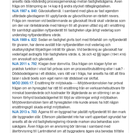
ansetts råda nödvändig processgemenskap mellan fastighetsägarna. Även
fråga om tillämpning av 14 kap 8 § andra stycket rättegångsbalken.
NJA 1987 s. 840
: Gåvoskattemål. I samband med gåva av fast egendom
utfärdade gåvotagaren till uppfyllande av gåvovillkoren en räntefri revers.
Fråga om reversen vid bestämmande av gåvoskatt likväl skall värderas som
om den var räntebärande med hänsyn till att givaren utfäst sig att i ersättning
för samtidigt upplåten nyttjanderätt till fastigheten utge årligt vederlag som
understeg nyttjanderättens värde.
NJA 1989 s. 822
: Sedan en fastighet givits bort med förbehåll om nyttjanderätt
för givaren, har denne avstått från nyttjanderätten mot vederlag och
skattskyldighet följaktligen inträtt för gåvan. Vid beräkning av gåvoskatt har
vederlaget avdragits från fastighetens värde. 6, 36 och 42 §§ lagen (1941:416)
om arvsskatt och gåvoskatt.
NJA 2011 s. 792
: Klagan över domvilla. Ska frågan om klagan fyller en
praktisk funktion i visst fall prövas som en processförutsättning eller i sak? -
Dödsbodelägarna i ett dödsbo, vars rätt var i fråga, har ansetts ha rätt att föra
talan i såväl boets som eget namn när dödsboet var skiftat.
MÖD 2005:17
: Ersättning för miljöskada-----Miljööverdomstolen har prövat
frågan om en hyresgäst har rätt till ersättning från en verksamhetsutövare för
minskat boendevärde och kostnader för åtgärdande av en störning i en av
honom förhyrd bostadslägenhet till följd av störningar enligt miljöbalken.
Miljööverdomstolen fann att hyresgästen inte kunde anses ha lidit någon
ersättningsgill skada enligt miljöbalken.
NJA 2013 s. 783
: Ägarna till en byggnad har påstått nyttjanderätt till den mark
där byggnaden står. Eftersom påståendet inte har varit uppenbart ogrundat har
ansetts att de vid fastighetsreglering rörande marken ska behandlas som
sakägare. Även fråga om en anvisning bör lämnas i samband med
återförvisning till Lantmäteriet om att byggnadens ägare ska beredas tillfälle