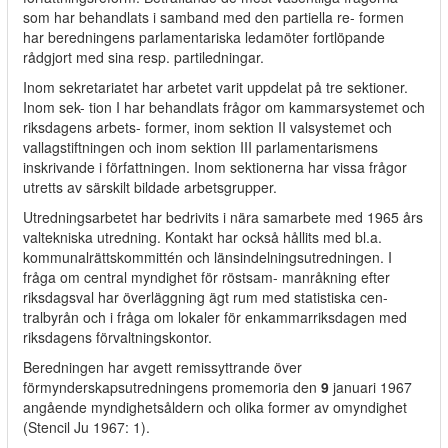
som har behandlats i samband med den partiella re- formen
har beredningens parlamentariska ledamöter fortlöpande
rådgjort med sina resp. partiledningar.
Inom sekretariatet har arbetet varit uppdelat på tre sektioner.
Inom sek- tion I har behandlats frågor om kammarsystemet och
riksdagens arbets- former, inom sektion II valsystemet och
vallagstiftningen och inom sektion III parlamentarismens
inskrivande i författningen. Inom sektionerna har vissa frågor
utretts av särskilt bildade arbetsgrupper.
Utredningsarbetet har bedrivits i nära samarbete med 1965 års
valtekniska utredning. Kontakt har också hållits med bl.a.
kommunalrättskommittén och länsindelningsutredningen. I
fråga om central myndighet för röstsam- manråkning efter
riksdagsval har överläggning ägt rum med statistiska cen-
tralbyrån och i fråga om lokaler för enkammarriksdagen med
riksdagens förvaltningskontor.
Beredningen har avgett remissyttrande över
förmynderskapsutredningens promemoria den
9
januari 1967
angående myndighetsåldern och olika former av omyndighet
(Stencil Ju 1967: 1).