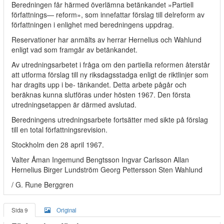
Beredningen får härmed överlämna betänkandet »Partiell
författnings— reform», som innefattar förslag till delreform av
författningen i enlighet med beredningens uppdrag.
Reservationer har anmälts av herrar Hernelius och Wahlund
enligt vad som framgår av betänkandet.
Av utredningsarbetet i fråga om den partiella reformen återstår
att utforma förslag till ny riksdagsstadga enligt de riktlinjer som
har dragits upp i be- tänkandet. Detta arbete pågår och
beräknas kunna slutföras under hösten 1967. Den första
utredningsetappen är därmed avslutad.
Beredningens utredningsarbete fortsätter med sikte på förslag
till en total författningsrevision.
Stockholm den 28 april 1967.
Valter Åman Ingemund Bengtsson Ingvar Carlsson Allan
Hernelius Birger Lundström Georg Pettersson Sten Wahlund
/ G. Rune Berggren
Sida 9
Original