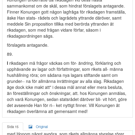
sammankomst om de skäl, som hindrat förslagets antagande.
Finner Konungen gott någon lagfråga för riksdagen framställa,
äske Han stats- rådets och lagrådets yttrande däröver, samt
meddele Sin proposition tillika med berörda yttranden åt
riksdagen, som med frågan vidare förfar, såsom i
riksdagsordningen sägs.
förslagets antagande.
89.
I
riksdagen må frågor väckas om för- ändring, förklaring och
upphävande av lagar och författningar, som rikets all- männa
hushållning röra; om sådana nya lagars stiftande samt om
grunder-- na för allmänna inrättningar av alla slag. Riksdagen
äge dock icke makt att" i dessa mål annat eller mera besluta,
än föreställningar och önskningar, att. hos Konungen anmälas,
och varå Konungen, sedan statsrådet däröver bli- vit hört, göre
det avseende Han för ri-- ket nyttigt finner. Vill Konungen åt
riksdagen överlämna att gemensamt med!
Sida 15
Original
med Honom något avgöra, som rikets allmänna styrelse rörer,