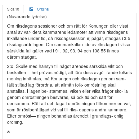
Sida 10
Original
(Nuvarande lydelse)
Om riksdagens sessioner och om rätt för Konungen eller visst
antal av var- dera kammarens ledamöter att vinna riksdagens
inkallande under tid, då riksdagssession ej pågår, stadgas i
2
5
riksdagsordningen. Om sammankallan- de av riksdagen i vissa
särskilda fall gäller vad i 91, 92, 93, 94 och 108 55 finnes
därom stadgat.
2:o. Skulle med hänsyn till något ärendes särskilda vikt och
beskaffen— het prövas nödigt, att före dess avgö- rande folkets
mening inhämtas, må Konungen och riksdagen genom sam-
fällt stiftad lag förordna, att allmän folk- omröstning skall
anställas.
I
lagen be- stämmes, vilken eller vilka frågor sko- la
genom omröstningen besvaras, så ock tid och sätt för
densamma. Rätt att del- taga i omröstningen tillkommer en var,
som är röstberättigad vid val till riks- dagens andra kammare.
Efter omröst— ningen behandlas ärendet i grundlags- enlig
ordning.
&