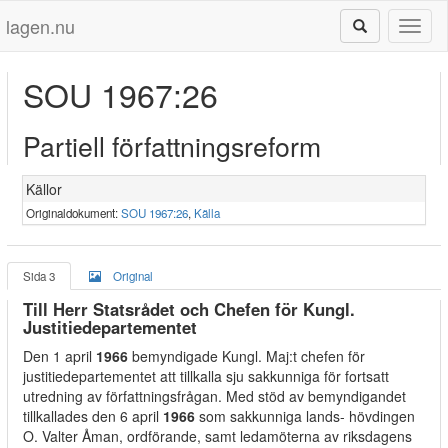
lagen.nu
Toggl
naviga
SOU 1967:26
Partiell författningsreform
Källor
Originaldokument:
SOU 1967:26
,
Källa
Sida 3
Original
Till Herr Statsrådet och Chefen för Kungl.
Justitiedepartementet
Den 1 april
1966
bemyndigade Kungl. Maj:t chefen för
justitiedepartementet att tillkalla sju sakkunniga för fortsatt
utredning av författningsfrågan. Med stöd av bemyndigandet
tillkallades den 6 april
1966
som sakkunniga lands- hövdingen
O. Valter Åman, ordförande, samt ledamöterna av riksdagens