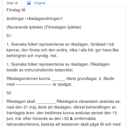
Sida 19
Original
Förslag till
ändringar i riksdagsordningen1
(Nuvarande lydelse) (Föreslagen lydelse)
51.
1. Svenska folket representeras av riksdagen, fördelad i två
kamrar, den första och den andra, vilka i alla frå- gor hava lika
behörighet och myndig- het.
1. Svenska folket representeras av riksdagen. Riksdagen
består av trehundrafemtio ledamöter.
Riksdagsmännen kunna ______ rikets grundlagar. 2. Skulle
med ————————— är stadgat.
52.
Riksdagen skall, ________ Riksdagens vårsession avslutas se-
nast den 31 maj; dock att riksdagen, därest behandlingen av
framlagda ären- den bedömes kunna avslutas senast den 15
juni, må, efter hörande av den i 50
&
omförmälda
talmanskonferens, besluta att sessionen skall pågå till och med