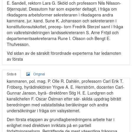
E. Sandell, rektorn Lars G. Sköld och professorn Nils Nilsson-
Stjernquist. Dessutom har som experter deltagit, i fråga om
riksdagens arbetsformer sekreteraren i riksdagens andra
kammare, jur. kand. Sune K. Johansson och sekreteraren i
konstitutionsutskottet, precep- torn Fredrik Sterzel samt i fråga
om valkretsindelningen landssekreteraren S. Arne Fröjd och
departementssekreterarna Rune I. Olsson och Bengt E.
Thufvesson.
Vid sidan av de särskilt förordnade experterna har ledamoten
av första
Sida 8
Original
kammaren, pol. mag. P. Olle R. Dahlén, professorn Carl Erik T.
Fröberg, hyrådirektören Yngve A. E. Herrström, docenten Carl-
Gunnar Janson, byrå- direktören Stig H. E. Lundgren och
kanslichefen F. Oscar Östman efter sär- skilda uppdrag biträtt
beredningen med valstatistiska beräkningar och andra
undersökningar i fråga om valsystemet.
Den första etappen av grundlagberedningens arbete har i
enlighet med direktiven inriktats på en partiell
författningsreform. Beträffande de mest väsentliga frågorna