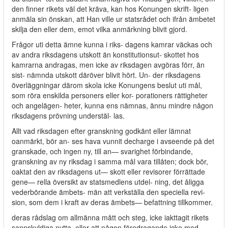
den finner rikets väl det kräva, kan hos Konungen skrift- ligen
anmäla sin önskan, att Han ville ur statsrådet och ifrån ämbetet
skilja den eller dem, emot vilka anmärkning blivit gjord.
Frågor uti detta ämne kunna i riks- dagens kamrar väckas och
av andra riksdagens utskott än konstitutionsut- skottet hos
kamrarna andragas, men icke av riksdagen avgöras förr, än
sist- nämnda utskott däröver blivit hört. Un- der riksdagens
överläggningar därom skola icke Konungens beslut uti mål,
som röra enskilda personers eller kor- porationers rättigheter
och angelägen- heter, kunna ens nämnas, ännu mindre någon
riksdagens prövning understäl- las.
Allt vad riksdagen efter granskning godkänt eller lämnat
oanmärkt, bör an- ses hava vunnit decharge i avseende på det
granskade, och ingen ny, till an— svarighet förbindande,
granskning av ny riksdag i samma mål vara tillåten; dock bör,
oaktat den av riksdagens ut— skott eller revisorer förrättade
gene— rella översikt av statsmedlens utdel- ning, det åligga
vederbörande ämbets- män att verkställa den speciella revi-
sion, som dem i kraft av deras ämbets— befattning tillkommer.
deras rådslag om allmänna mått och steg, icke iakttagit rikets
sannskyldiga nytta, eller att någon föredragande icke med