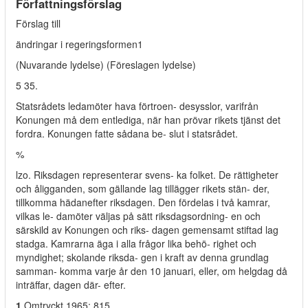
Författningsförslag
Förslag till
ändringar i regeringsformen1
(Nuvarande lydelse) (Föreslagen lydelse)
5 35.
Statsrådets ledamöter hava förtroen- desysslor, varifrån
Konungen må dem entlediga, när han prövar rikets tjänst det
fordra. Konungen fatte sådana be- slut i statsrådet.
%
lzo. Riksdagen representerar svens- ka folket. De rättigheter
och åligganden, som gällande lag tillägger rikets stän- der,
tillkomma hädanefter riksdagen. Den fördelas i två kamrar,
vilkas le- damöter väljas på sätt riksdagsordning- en och
särskild av Konungen och riks- dagen gemensamt stiftad lag
stadga. Kamrarna äga i alla frågor lika behö- righet och
myndighet; skolande riksda- gen i kraft av denna grundlag
samman- komma varje år den 10 januari, eller, om helgdag då
inträffar, dagen där- efter.
1
Omtryckt 1965: 815