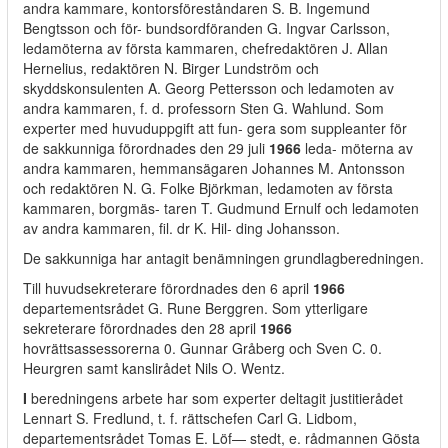
andra kammare, kontorsföreståndaren S. B. Ingemund
Bengtsson och för- bundsordföranden G. Ingvar Carlsson,
ledamöterna av första kammaren, chefredaktören J. Allan
Hernelius, redaktören N. Birger Lundström och
skyddskonsulenten A. Georg Pettersson och ledamoten av
andra kammaren, f. d. professorn Sten G. Wahlund. Som
experter med huvuduppgift att fun- gera som suppleanter för
de sakkunniga förordnades den 29 juli
1966
leda- möterna av
andra kammaren, hemmansägaren Johannes M. Antonsson
och redaktören N. G. Folke Björkman, ledamoten av första
kammaren, borgmäs- taren T. Gudmund Ernulf och ledamoten
av andra kammaren, fil. dr K. Hil- ding Johansson.
De sakkunniga har antagit benämningen grundlagberedningen.
Till huvudsekreterare förordnades den 6 april
1966
departementsrådet G. Rune Berggren. Som ytterligare
sekreterare förordnades den 28 april
1966
hovrättsassessorerna 0. Gunnar Gråberg och Sven C. 0.
Heurgren samt kanslirådet Nils O. Wentz.
I
beredningens arbete har som experter deltagit justitierådet
Lennart S. Fredlund, t. f. rättschefen Carl G. Lidbom,
departementsrådet Tomas E. Löf— stedt, e. rådmannen Gösta