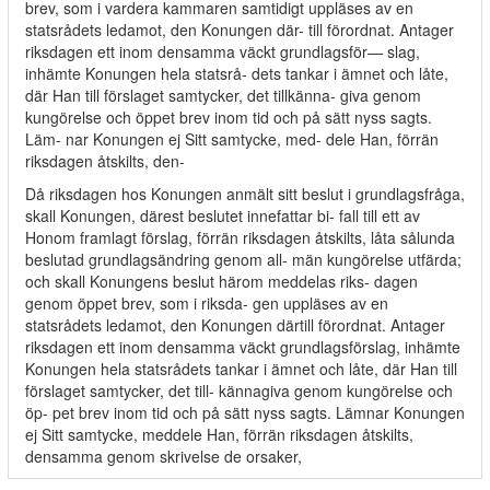
brev, som i vardera kammaren samtidigt uppläses av en
statsrådets ledamot, den Konungen där- till förordnat. Antager
riksdagen ett inom densamma väckt grundlagsför— slag,
inhämte Konungen hela statsrå- dets tankar i ämnet och låte,
där Han till förslaget samtycker, det tillkänna- giva genom
kungörelse och öppet brev inom tid och på sätt nyss sagts.
Läm- nar Konungen ej Sitt samtycke, med- dele Han, förrän
riksdagen åtskilts, den-
Då riksdagen hos Konungen anmält sitt beslut i grundlagsfråga,
skall Konungen, därest beslutet innefattar bi- fall till ett av
Honom framlagt förslag, förrän riksdagen åtskilts, låta sålunda
beslutad grundlagsändring genom all- män kungörelse utfärda;
och skall Konungens beslut härom meddelas riks- dagen
genom öppet brev, som i riksda- gen uppläses av en
statsrådets ledamot, den Konungen därtill förordnat. Antager
riksdagen ett inom densamma väckt grundlagsförslag, inhämte
Konungen hela statsrådets tankar i ämnet och låte, där Han till
förslaget samtycker, det till- kännagiva genom kungörelse och
öp- pet brev inom tid och på sätt nyss sagts. Lämnar Konungen
ej Sitt samtycke, meddele Han, förrän riksdagen åtskilts,
densamma genom skrivelse de orsaker,