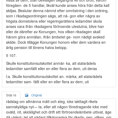
vissa av dem, utan bevisligen begångna fel och brott, varom
föregåen- de 5 handlar, likväl kunde anses höra från detta kall
skiljas. Beslutar denna nämnd efter omröstning i den ordning,
som i riksdagsordningen sägs, att nå- gon eller några av
högsta domstolens eller regeringsrättens ledamöter skola
anses vara ifrån riksdagens förtroende uteslutna, blive han
eller de därefter av Konungen, hos vilken riksdagen skall
härom göra anmälan, ifrån ämbetet ge- nom nådigt avsked
skilde. Dock tillägge Konungen honom eller dem vardera en
årlig pension till lönens halva belopp.
5 107.
Skulle konstitutionsutskottet anmär- ka, att statsrådets
ledamöter samfällt eller en eller flera av dem, uti deras
l:a. Skulle konstitutionsutskottet an- märka, att statsrådets
ledamöter sam- fällt eller en eller flera av dem, uti
Sida 16
Original
rådslag om allmänna mått och steg, icke iakttagit rikets
sannskyldiga nyt— ta, eller att någon föredragande icke med
oväld, nit, skicklighet och drift sitt förtroendeämbete utövat, äge
då utskot- tet att sådant tillkännagiva för riksda- gen, vilken, om