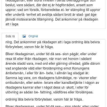
riksdagsman, eller störa friheten i deras överläggningar och
beslut, vare sådant, där det ej är högförräderi, ansett som
uppror; vad om försök, förberedelse el- ler stämpling till uppror
eller underlå- tenhet att avslöja sådant brott är stad- gat äge
jämväl motsvarande tillämpning. Det ankommer på riksdagen
att i laga
Sida 18
Original
ning. Det ankommer på riksdagen att i laga ordning låta beivra
förbrytelser, varom här är fråga.
Bliver riksdagsman, under tid då ses- sion pågår, eller under
resa till eller ifrån riksdagen, när man vet honom i sådant
ärende stadd vara, med ord eller gärning ofredad, gälle därom
vad angående våld eller förolämpning emot Konungens
ämbetsmän, i eller för äm- bete, i allmän lag stadgat är.
Samma lag vare, om riksdagens fullmäktige, re- visorer eller
ombudsmän, eller sekre- terare eller kanslibetjänte i någon av
riksdagens kamrar eller i något dess ut- skott, i eller för
utövning av sådan be- fattning, våldföres eller förolämpas.
ordning låta beivra förbrytelser, varom här är fråga.
Bliver riksdagsman, under tid då ses— sion pågår, eller under