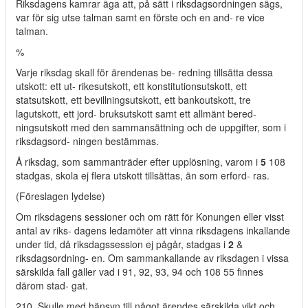
Riksdagens kamrar äga att, på sätt i riksdagsordningen sägs,
var för sig utse talman samt en förste och en and- re vice
talman.
%
Varje riksdag skall för ärendenas be- redning tillsätta dessa
utskott: ett ut- rikesutskott, ett konstitutionsutskott, ett
statsutskott, ett bevillningsutskott, ett bankoutskott, tre
lagutskott, ett jord- bruksutskott samt ett allmänt bered-
ningsutskott med den sammansättning och de uppgifter, som i
riksdagsord- ningen bestämmas.
Å riksdag, som sammanträder efter upplösning, varom i
5
108
stadgas, skola ej flera utskott tillsättas, än som erford- ras.
(Föreslagen lydelse)
Om riksdagens sessioner och om rätt för Konungen eller visst
antal av riks- dagens ledamöter att vinna riksdagens inkallande
under tid, då riksdagssession ej pågår, stadgas i
2
&
riksdagsordning- en. Om sammankallande av riksdagen i vissa
särskilda fall gäller vad i 91, 92, 93, 94 och 108 55 finnes
därom stad- gat.
210. Skulle med hänsyn till något ärendes särskilda vikt och