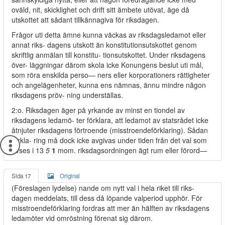
oväld, nit, skicklighet och drift sitt ämbete utövat, äge då
utskottet att sådant tillkännagiva för riksdagen.
Frågor uti detta ämne kunna väckas av riksdagsledamot eller
annat riks- dagens utskott än konstitutionsutskottet genom
skriftlig anmälan till konstitu- tionsutskottet. Under riksdagens
över- läggningar därom skola icke Konungens beslut uti mål,
som röra enskilda perso— ners eller korporationers rättigheter
och angelägenheter, kunna ens nämnas, ännu mindre någon
riksdagens pröv- ning underställas.
2:o. Riksdagen äger på yrkande av minst en tiondel av
riksdagens ledamö- ter förklara, att ledamot av statsrådet icke
åtnjuter riksdagens förtroende (misstroendeförklaring). Sådan
förkla- ring må dock icke avgivas under tiden från det val som
avses i 13
5
1
mom. riksdagsordningen ägt rum eller förord—
Sida 17
Original
(Föreslagen lydelse) nande om nytt val i hela riket till riks-
dagen meddelats, till dess då löpande valperiod upphör. För
misstroendeförklaring fordras att mer än hälften av riksdagens
ledamöter vid omröstning förenat sig därom.