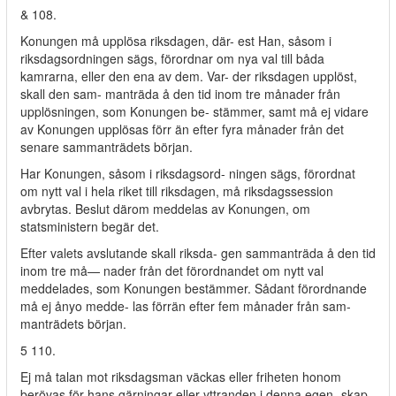
& 108.
Konungen må upplösa riksdagen, där- est Han, såsom i
riksdagsordningen sägs, förordnar om nya val till båda
kamrarna, eller den ena av dem. Var- der riksdagen upplöst,
skall den sam- manträda å den tid inom tre månader från
upplösningen, som Konungen be- stämmer, samt må ej vidare
av Konungen upplösas förr än efter fyra månader från det
senare sammanträdets början.
Har Konungen, såsom i riksdagsord- ningen sägs, förordnat
om nytt val i hela riket till riksdagen, må riksdagssession
avbrytas. Beslut därom meddelas av Konungen, om
statsministern begär det.
Efter valets avslutande skall riksda- gen sammanträda å den tid
inom tre må— nader från det förordnandet om nytt val
meddelades, som Konungen bestämmer. Sådant förordnande
må ej ånyo medde- las förrän efter fem månader från sam-
manträdets början.
5 110.
Ej må talan mot riksdagsman väckas eller friheten honom
berövas för hans gärningar eller yttranden i denna egen- skap,