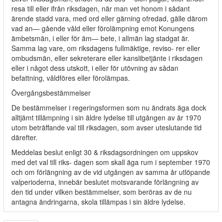
resa till eller ifrån riksdagen, när man vet honom i sådant
ärende stadd vara, med ord eller gärning ofredad, gälle därom
vad an— gående våld eller förolämpning emot Konungens
ämbetsmän, i eller för äm— bete, i allmän lag stadgat är.
Samma lag vare, om riksdagens fullmäktige, reviso- rer eller
ombudsmän, eller sekreterare eller kanslibetjänte i riksdagen
eller i något dess utskott, i eller för utövning av sådan
befattning, våldföres eller förolämpas.
Övergångsbestämmelser
De bestämmelser i regeringsformen som nu ändrats äga dock
alltjämt tillämpning i sin äldre lydelse till utgången av år 1970
utom beträffande val till riksdagen, som avser uteslutande tid
därefter.
Meddelas beslut enligt 30 & riksdagsordningen om uppskov
med det val till riks- dagen som skall äga rum i september 1970
och om förlängning av de vid utgången av samma år utlöpande
valperioderna, innebär beslutet motsvarande förlängning av
den tid under vilken bestämmelser, som beröras av de nu
antagna ändringarna, skola tillämpas i sin äldre lydelse.