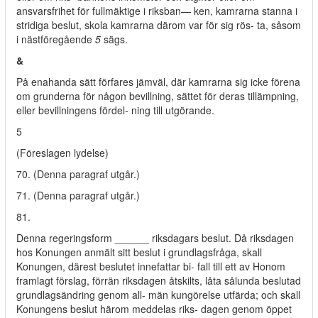
ansvarsfrihet för fullmäktige i riksban— ken, kamrarna stanna i
stridiga beslut, skola kamrarna därom var för sig rös- ta, såsom
i nästföregående
5
sägs.
&
På enahanda sätt förfares jämväl, där kamrarna sig icke förena
om grunderna för någon bevillning, sättet för deras tillämpning,
eller bevillningens fördel- ning till utgörande.
5
(Föreslagen lydelse)
70. (Denna paragraf utgår.)
71. (Denna paragraf utgår.)
81.
Denna regeringsform ______ riksdagars beslut. Då riksdagen
hos Konungen anmält sitt beslut i grundlagsfråga, skall
Konungen, därest beslutet innefattar bi- fall till ett av Honom
framlagt förslag, förrän riksdagen åtskilts, låta sålunda beslutad
grundlagsändring genom all- män kungörelse utfärda; och skall
Konungens beslut härom meddelas riks- dagen genom öppet