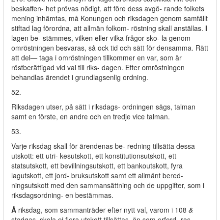
beskaffen- het prövas nödigt, att före dess avgö- rande folkets
mening inhämtas, må Konungen och riksdagen genom samfällt
stiftad lag förordna, att allmän folkom- röstning skall anställas.
I
lagen be- stämmes, vilken eller vilka frågor sko- la genom
omröstningen besvaras, så ock tid och sätt för densamma. Rätt
att del— taga i omröstningen tillkommer en var, som är
röstberättigad vid val till riks- dagen. Efter omröstningen
behandlas ärendet i grundlagsenlig ordning.
52.
Riksdagen utser, på sätt i riksdags- ordningen sägs, talman
samt en förste, en andre och en tredje vice talman.
53.
Varje riksdag skall för ärendenas be- redning tillsätta dessa
utskott: ett utri- kesutskott, ett konstitutionsutskott, ett
statsutskott, ett bevillningsutskott, ett bankoutskott, fyra
lagutskott, ett jord- bruksutskott samt ett allmänt bered-
ningsutskott med den sammansättning och de uppgifter, som i
riksdagsordning- en bestämmas.
Å
riksdag, som sammanträder efter nytt val, varom i 108
&
stadgas, skola ej flera utskott tillsättas, än som erford- ras.