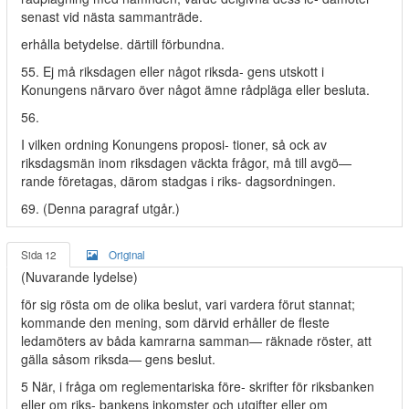
senast vid nästa sammanträde.
erhålla betydelse. därtill förbundna.
55. Ej må riksdagen eller något riksda- gens utskott i
Konungens närvaro över något ämne rådpläga eller besluta.
56.
I vilken ordning Konungens proposi- tioner, så ock av
riksdagsmän inom riksdagen väckta frågor, må till avgö—
rande företagas, därom stadgas i riks- dagsordningen.
69. (Denna paragraf utgår.)
Sida 12
Original
(Nuvarande lydelse)
för sig rösta om de olika beslut, vari vardera förut stannat;
kommande den mening, som därvid erhåller de fleste
ledamöters av båda kamrarna samman— räknade röster, att
gälla såsom riksda— gens beslut.
5 När, i fråga om reglementariska före- skrifter för riksbanken
eller om riks- bankens inkomster och utgifter eller om