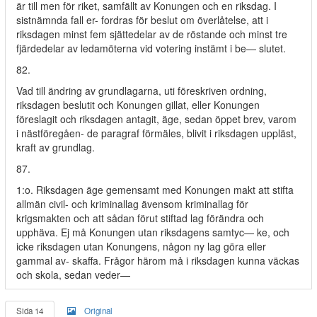
är till men för riket, samfällt av Konungen och en riksdag. I
sistnämnda fall er- fordras för beslut om överlåtelse, att i
riksdagen minst fem sjättedelar av de röstande och minst tre
fjärdedelar av ledamöterna vid votering instämt i be— slutet.
82.
Vad till ändring av grundlagarna, uti föreskriven ordning,
riksdagen beslutit och Konungen gillat, eller Konungen
föreslagit och riksdagen antagit, äge, sedan öppet brev, varom
i nästföregåen- de paragraf förmäles, blivit i riksdagen uppläst,
kraft av grundlag.
87.
1:o. Riksdagen äge gemensamt med Konungen makt att stifta
allmän civil- och kriminallag ävensom kriminallag för
krigsmakten och att sådan förut stiftad lag förändra och
upphäva. Ej må Konungen utan riksdagens samtyc— ke, och
icke riksdagen utan Konungens, någon ny lag göra eller
gammal av- skaffa. Frågor härom må i riksdagen kunna väckas
och skola, sedan veder—
Sida 14
Original