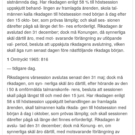
sistnämnda dag. Har riksdagen enligt 58 % till höstsession
uppskjutit behand- lingen av framlagda ärenden, skola tal-
männen kalla riksdagen till höstsession med början å dag efter
den 15 okto- ber, som prövas lämplig; och skall ses- sionen
därefter pågå så länge det fin- nes erforderligt. Riksdagen är
avslutad den 31 december; dock må Konungen, då synnerliga
skäl därtill äro, med mot- svarande förlängning av utlöpande
val- period, besluta att uppskjuta riksdagens avslutning, vilken
skall äga rum senast dagen före nästföljande riksdags början.
1
Omtryckt 1965: 816
— tidigare dag.
Riksdagens vårsession avslutas senast den 31 maj; dock må
riksdagen, om syn- nerliga skäl äro därtill, efter hörande av den
i 50 & omförmälda talmanskonfe- rens, besluta att sessionen
skall pågå längst till och med den 15 juni. Har riksdagen enligt
58 s till höstsession uppskjutit behandlingen av framlagda
ärenden, skall talmannen kalla riksda- gen till höstsession med
början å dag i oktober, som prövas lämplig; och skall sessionen
därefter pågå så länge det finnes erforderligt. Riksdagen år
avslu- tad den 31 december; dock må Konung- en, om
synnerliga skäl äro därtill, med motsvarande förlängning av