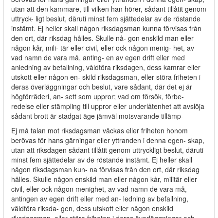
utan att den kammare, till vilken han hörer, sådant tillåtit genom
uttryck- ligt beslut, däruti minst fem sjättedelar av de röstande
instämt. Ej heller skall någon riksdagsman kunna förvisas från
den ort, där riksdag hålles. Skulle nå- gon enskild man eller
någon kår, mili- tär eller civil, eller ock någon menig- het, av
vad namn de vara må, anting- en av egen drift eller med
anledning av befallning, våldtöra riksdagen, dess kamrar eller
utskott eller någon en- skild riksdagsman, eller störa friheten i
deras överläggningar och beslut, vare sådant, där det ej är
högförräderi, an- sett som uppror; vad om försök, förbe-
redelse eller stämpling till uppror eller underlåtenhet att avslöja
sådant brott är stadgat äge jämväl motsvarande tillämp-
Ej må talan mot riksdagsman väckas eller friheten honom
berövas för hans gärningar eller yttranden i denna egen- skap,
utan att riksdagen sådant tillåtit genom uttryckligt beslut, däruti
minst fem sjättedelar av de röstande instämt. Ej heller skall
någon riksdagsman kun- na förvisas från den ort, där riksdag
hålles. Skulle någon enskild man eller någon kår, militär eller
civil, eller ock någon menighet, av vad namn de vara må,
antingen av egen drift eller med an- ledning av befallning,
väldföra riksda- gen, dess utskott eller någon enskild