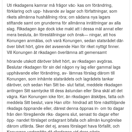
Uti riksdagens kamrar må frågor väc- kas om förändring,
förklaring och upp- hävande av lagar och författningar, som
rikets allmänna hushållning röra; om sådana nya lagars
stiftande samt om grunderna för allmänna inrättningar av alla
slag. Riksdagen äge dock icke makt att i dessa mål annat eller
mera besluta, än föreställningar och önsk— ningar, att hos
Konungen anmälas, och varå Konungen, sedan statsrådet där-
över blivit hört, göre det avseende Han för riket nyttigt finner.
Vill Konungen åt riksdagen överlämna att gemensamt
hörande utskott däröver blivit hört, av riksdagen avgöras.
Beslutar riksdagen för sin del någon ny lag eller gammal lags
upphävande eller förändring, av- lämnas förslag därom till
Konungen, som inhämte statsrådets och lagrådets tankar
däröver, och sedan Han Sitt be- slut fattat, meddele riksdagen
antingen Sitt samtycke till dess åstundan eller Sina skäl att det
vägra. Kan Konungen icke förr, än riksdagen åtskiljes, fatta och
meddela Sitt beslut, vare Han oför- hindrad att före nästföljande
riksdags öppnande eller, därest denna öppnas in- om tio dagar
från den föregående riks- dagens slut, senast tio dagar efter
öpp- nandet förslaget ordagrant bifalla och allmän kungörelse
därom utfärda. Sker det ej, anses förslaget hava förfallit, och
Konungen underrätte då riksdagen vid dess nästa