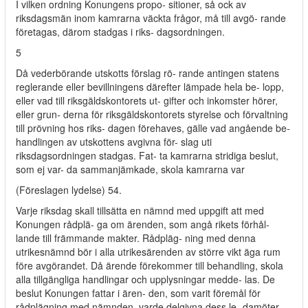
I vilken ordning Konungens propo- sitioner, så ock av
riksdagsmän inom kamrarna väckta frågor, må till avgö- rande
företagas, därom stadgas i riks- dagsordningen.
5
Då vederbörande utskotts förslag rö- rande antingen statens
reglerande eller bevillningens därefter lämpade hela be- lopp,
eller vad till riksgäldskontorets ut- gifter och inkomster hörer,
eller grun- derna för riksgäldskontorets styrelse och förvaltning
till prövning hos riks- dagen förehaves, gälle vad angående be-
handlingen av utskottens avgivna för- slag uti
riksdagsordningen stadgas. Fat- ta kamrarna stridiga beslut,
som ej var- da sammanjämkade, skola kamrarna var
(Föreslagen lydelse) 54.
Varje riksdag skall tillsätta en nämnd med uppgift att med
Konungen rådplä- ga om ärenden, som angå rikets förhål-
lande till främmande makter. Rådpläg- ning med denna
utrikesnämnd bör i alla utrikesärenden av större vikt äga rum
före avgörandet. Då ärende förekommer till behandling, skola
alla tillgängliga handlingar och upplysningar medde- las. De
beslut Konungen fattar i ären- den, som varit föremål för
rådplägning med nämnden, varde delgivna dess le- damöter