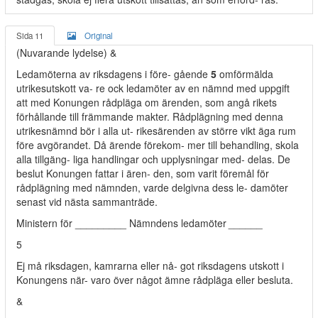
Sida 11
Original
(Nuvarande lydelse) &
Ledamöterna av riksdagens i före- gående
5
omförmälda
utrikesutskott va- re ock ledamöter av en nämnd med uppgift
att med Konungen rådpläga om ärenden, som angå rikets
förhållande till främmande makter. Rådplägning med denna
utrikesnämnd bör i alla ut- rikesärenden av större vikt äga rum
före avgörandet. Då ärende förekom- mer till behandling, skola
alla tillgäng- liga handlingar och upplysningar med- delas. De
beslut Konungen fattar i ären- den, som varit föremål för
rådplägning med nämnden, varde delgivna dess le- damöter
senast vid nästa sammanträde.
Ministern för _________ Nämndens ledamöter
______
5
Ej må riksdagen, kamrarna eller nå- got riksdagens utskott i
Konungens när- varo över något ämne rådpläga eller besluta.
&