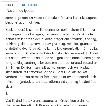
Sida 13
Original
(Nuvarande lydelse)
samma genom skrivelse de orsaker, för vilka Han riksdagens
beslut ej god— känner.
Beslutanderätt, som enligt denna re- geringsform tillkommer
Konungen och riksdagen, gemensamt eller var för sig, eller
annat statligt organ och ej avser frågor om stiftande, ändring,
förklaring eller upphävande av grundlag, må i be- gränsad
omfattning överlåtas på mellan- folklig organisation för fredligt
samar- bete, till vilken riket är eller skall bli- va anslutet. Beslut
om sådan överlå- telse fattas antingen i den ordning som gäller
för grundlagsändring eller ock, om därmed förenad tidsutdräkt
är till men för riket, samfällt av Konungen och en riksdag. I
sistnämnda fall erfordras för beslut om Överlåtelse, att i
vardera kammaren minst fem sjättedelar av de röstande och
minst tre fjärdedelar av ledamöterna vid votering instämt i be-
slutet.
&
Vad till ändring av grundlagarna, uti föreskriven ordning,
riksdagen beslutit och Konungen gillat, eller Konungen