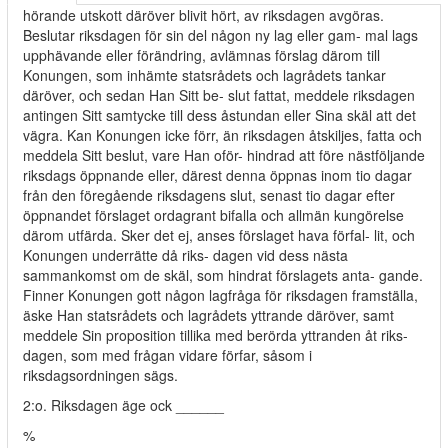
hörande utskott däröver blivit hört, av riksdagen avgöras.
Beslutar riksdagen för sin del någon ny lag eller gam- mal lags
upphävande eller förändring, avlämnas förslag därom till
Konungen, som inhämte statsrådets och lagrådets tankar
däröver, och sedan Han Sitt be- slut fattat, meddele riksdagen
antingen Sitt samtycke till dess åstundan eller Sina skäl att det
vägra. Kan Konungen icke förr, än riksdagen åtskiljes, fatta och
meddela Sitt beslut, vare Han oför- hindrad att före nästföljande
riksdags öppnande eller, därest denna öppnas inom tio dagar
från den föregående riksdagens slut, senast tio dagar efter
öppnandet förslaget ordagrant bifalla och allmän kungörelse
därom utfärda. Sker det ej, anses förslaget hava förfal- lit, och
Konungen underrätte då riks- dagen vid dess nästa
sammankomst om de skäl, som hindrat förslagets anta- gande.
Finner Konungen gott någon lagfråga för riksdagen framställa,
äske Han statsrådets och lagrådets yttrande däröver, samt
meddele Sin proposition tillika med berörda yttranden åt riks-
dagen, som med frågan vidare förfar, såsom i
riksdagsordningen sägs.
2:o. Riksdagen äge ock ______
%