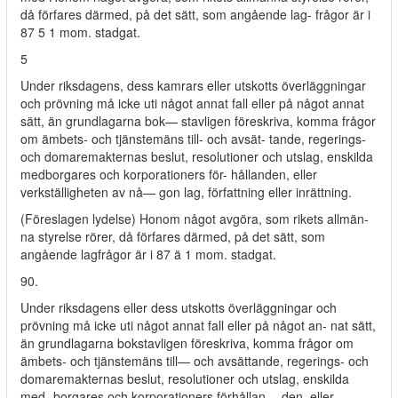
då förfares därmed, på det sätt, som angående lag- frågor är i
87 5 1 mom. stadgat.
5
Under riksdagens, dess kamrars eller utskotts överläggningar
och prövning må icke uti något annat fall eller på något annat
sätt, än grundlagarna bok— stavligen föreskriva, komma frågor
om ämbets- och tjänstemäns till- och avsät- tande, regerings-
och domaremakternas beslut, resolutioner och utslag, enskilda
medborgares och korporationers för- hållanden, eller
verkställigheten av nå— gon lag, författning eller inrättning.
(Föreslagen lydelse) Honom något avgöra, som rikets allmän-
na styrelse rörer, då förfares därmed, på det sätt, som
angående lagfrågor är i 87 ä 1 mom. stadgat.
90.
Under riksdagens eller dess utskotts överläggningar och
prövning må icke uti något annat fall eller på något an- nat sätt,
än grundlagarna bokstavligen föreskriva, komma frågor om
ämbets- och tjänstemäns till— och avsättande, regerings- och
domaremakternas beslut, resolutioner och utslag, enskilda
med- borgares och korporationers förhållan— den, eller