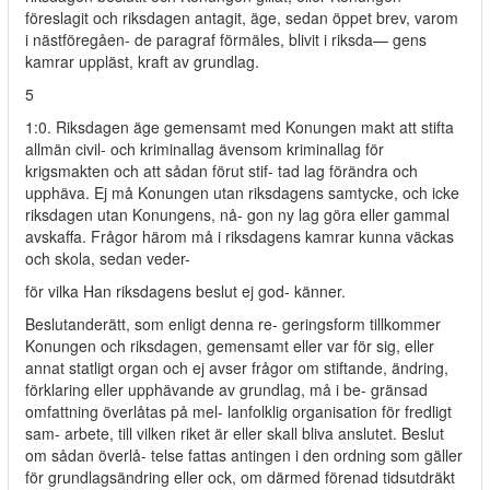
föreslagit och riksdagen antagit, äge, sedan öppet brev, varom
i nästföregåen- de paragraf förmäles, blivit i riksda— gens
kamrar uppläst, kraft av grundlag.
5
1:0. Riksdagen äge gemensamt med Konungen makt att stifta
allmän civil- och kriminallag ävensom kriminallag för
krigsmakten och att sådan förut stif- tad lag förändra och
upphäva. Ej må Konungen utan riksdagens samtycke, och icke
riksdagen utan Konungens, nå- gon ny lag göra eller gammal
avskaffa. Frågor härom må i riksdagens kamrar kunna väckas
och skola, sedan veder-
för vilka Han riksdagens beslut ej god- känner.
Beslutanderätt, som enligt denna re- geringsform tillkommer
Konungen och riksdagen, gemensamt eller var för sig, eller
annat statligt organ och ej avser frågor om stiftande, ändring,
förklaring eller upphävande av grundlag, må i be- gränsad
omfattning överlåtas på mel- lanfolklig organisation för fredligt
sam- arbete, till vilken riket är eller skall bliva anslutet. Beslut
om sådan överlå- telse fattas antingen i den ordning som gäller
för grundlagsändring eller ock, om därmed förenad tidsutdräkt