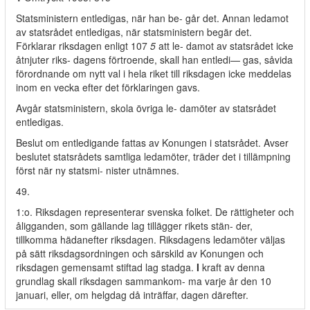
Statsministern entledigas, när han be- går det. Annan ledamot
av statsrådet entledigas, när statsministern begär det.
Förklarar riksdagen enligt 107
5
att le- damot av statsrådet icke
åtnjuter riks- dagens förtroende, skall han entledi— gas, såvida
förordnande om nytt val i hela riket till riksdagen icke meddelas
inom en vecka efter det förklaringen gavs.
Avgår statsministern, skola övriga le- damöter av statsrådet
entledigas.
Beslut om entledigande fattas av Konungen i statsrådet. Avser
beslutet statsrådets samtliga ledamöter, träder det i tillämpning
först när ny statsmi- nister utnämnes.
49.
1:o. Riksdagen representerar svenska folket. De rättigheter och
åligganden, som gällande lag tillägger rikets stän- der,
tillkomma hädanefter riksdagen. Riksdagens ledamöter väljas
på sätt riksdagsordningen och särskild av Konungen och
riksdagen gemensamt stiftad lag stadga.
I
kraft av denna
grundlag skall riksdagen sammankom- ma varje år den 10
januari, eller, om helgdag då inträffar, dagen därefter.