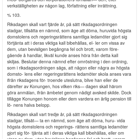
verkställigheten av någon lag, författning eller inrättning.
% 103.
Riksdagen skall vart fjärde år, på sätt riksdagsordningen
stadgar, tillsätta en nämnd, som äge att döma, huruvida högsta
domstolens och regeringsrättens samtliga ledamöter gjort sig
förtjänta att i deras viktiga kall bibehållas, el- ler om vissa av
dem, utan bevisligen begångna fel och brott, varom före-
gående å handlar, likväl kunde anses höra från detta kall
skiljas. Beslutar denna nämnd efter omröstning i den ordning,
som i riksdagsordningen sägs, att någon eller några av högsta
domsto- lens eller regeringsrättens ledamöter skola anses vara
ifrån riksdagens för- troende uteslutna, blive han eller de
därefter av Konungen, hos vilken riks— dagen skall härom
göra anmälan, ifrån ämbetet genom nådigt avsked skilde. Dock
tillägge Konungen honom eller dem vardera en årlig pension till
lö- nens halva belopp.
Riksdagen skall vart tredje år, på sätt riksdagsordningen
stadgar, tillsät— ta en nämnd, som äge att döma, huru- vida
högsta domstolens och regerings- rättens samtliga ledamöter
gjort sig för- tjänta att i deras viktiga kall bibehållas, eller om