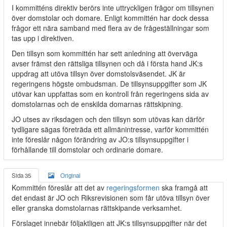
I kommitténs direktiv berörs inte uttryckligen frågor om tillsynen
över domstolar och domare. Enligt kommittén har dock dessa
frågor ett nära samband med flera av de frågeställningar som
tas upp i direktiven.
Den tillsyn som kommittén har sett anledning att överväga
avser främst den rättsliga tillsynen och då i första hand JK:s
uppdrag att utöva tillsyn över domstolsväsendet. JK är
regeringens högste ombudsman. De tillsynsuppgifter som JK
utövar kan uppfattas som en kontroll från regeringens sida av
domstolarnas och de enskilda domarnas rättskipning.
JO utses av riksdagen och den tillsyn som utövas kan därför
tydligare sägas företräda ett allmänintresse, varför kommittén
inte föreslår någon förändring av JO:s tillsynsuppgifter i
förhållande till domstolar och ordinarie domare.
Sida 35
Original
Kommittén föreslår att det av
regeringsformen
ska framgå att
det endast är JO och Riksrevisionen som får utöva tillsyn över
eller granska domstolarnas rättskipande verksamhet.
Förslaget innebär följaktligen att JK:s tillsynsuppgifter när det