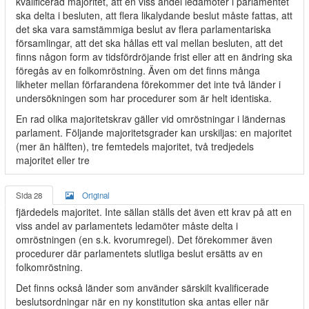
kvalificerad majoritet, att en viss andel ledamöter i parlamentet
ska delta i besluten, att flera likalydande beslut måste fattas, att
det ska vara samstämmiga beslut av flera parlamentariska
församlingar, att det ska hållas ett val mellan besluten, att det
finns någon form av tidsfördröjande frist eller att en ändring ska
föregås av en folkomröstning. Även om det finns många
likheter mellan förfarandena förekommer det inte två länder i
undersökningen som har procedurer som är helt identiska.
En rad olika majoritetskrav gäller vid omröstningar i ländernas
parlament. Följande majoritetsgrader kan urskiljas: en majoritet
(mer än hälften), tre femtedels majoritet, två tredjedels
majoritet eller tre
Sida 28
Original
fjärdedels majoritet. Inte sällan ställs det även ett krav på att en
viss andel av parlamentets ledamöter måste delta i
omröstningen (en s.k. kvorumregel). Det förekommer även
procedurer där parlamentets slutliga beslut ersätts av en
folkomröstning.
Det finns också länder som använder särskilt kvalificerade
beslutsordningar när en ny konstitution ska antas eller när