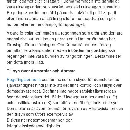
får en ledamot eller ersättare i Domarnämnden inte samtidigt
vara riksdagsledamot, statsråd, anställd i riksdagen, anställd i
Regeringskansliet, anställd på central nivå i ett politiskt parti
eller inneha annan anställning eller annat uppdrag som gör
honom eller henne olämplig för uppdraget.
Vidare föreslår kommittén att regeringen som ordinarie domare
endast ska kunna utse en person som Domarnämnden har
föreslagit för anställningen. Om Domarnämndens förslag
omfattar flera kandidater med en inbördes rangordning ska
regeringen inte vara bunden av rangordningen. Bestämmelser
om detta införs i lag.
Tillsyn över domstolar och domare
Regeringsformens
bestämmelser om skydd för domstolarnas
självständighet hindrar inte att det finns kontroll och tillsyn över
domstolsväsendet. Det finns inte något särskilt tillsynsorgan
över domstolsväsendet. Både Riksdagens ombudsmän (JO)
och Justitiekanslern (JK) kan utföra en rättsligt inriktad tillsyn.
Domstolarna är även föremål för revision av Riksrevisionen och
den tillsyn som utförs exempelvis av
Diskrimineringsombudsmannen och
Integritetsskyddsmyndigheten.