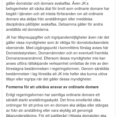
gäller domstolar och domare avskaffas. Även JK:s
befogenheter att väcka åtal för brott som ordinarie domare har
begått i tjänsten och att inleda förfaranden om att ordinarie
domare ska skiljas från anställningen eller meddelas
disciplinära påföljder avskaffas. Detsamma gäller för andra
anställda vid domstolarna.
JK har tillsynsuppgifter och ingripandemöjligheter även när det
gäller vissa myndigheter som är viktiga för domstolsväsendets
oberoende. Med utgångspunkt i kommitténs förslag avses här
Domstolsstyrelsen, Domarnämnden och en eventuell framtida
Domaransvarsnämnd. Eftersom dessa myndigheter inte kan
anses utföra rättskipande verksamhet omfattas de inte av den
föreslagna bestämmelsen i regeringsformen. Genom särskilda
bestämmelser i lag föreslås att JK inte heller ska kunna utöva
tillsyn eller ingripa när det gäller dessa myndigheter.
Formerna för att utkräva ansvar av ordinarie domare
Enligt regeringsformen har samtliga ordinarie domare ett
särskilt starkt anställningsskydd. Det finns emellertid olika
ordningar för att pröva om en domare ska skiljas eller stängas
av från sin anställning eller vara skyldig att genomgå
läkarundersökning. För ett justitieråd i Högsta domstolen ska