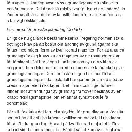
förslagen till ändring avser vissa grundläggande kapitel eller
bestämmelser. Det är också relativt vanligt bland de undersökta
länderna att vissa delar av konstitutionen inte alls kan ändras,
s.k. evighetsklausuler.
Formerna för grundlagsändring förstärks
Enligt de nu gällande bestämmelserna i regeringsformen ställs
det inget krav på att beslut om ändring av grundlagarna ska
fattas med någon form av kvalificerad majoritet. För att anta ett
grundlagsförslag krävs att en majoritet av de röstande röstar
för förslaget. Det har länge funnits en samsyn om vikten av
noggrann beredning och en bred parlamentarisk förankring vid
grundlagsändringar. Den här inställningen har medfört att
grundlagsändringar i de flesta fall har genomförts med stöd av
breda majoriteter i riksdagen. Det finns dock inget formellt
hinder mot att ändringar av grundlag framöver beslutas av en
knapp riksdagsmajoritet, om ett annat synsätt skulle få
genomslag.
För att förstärka det formella skyddet för grundlagarna föreslår
kommittén att det ska krävas kvalificerad majoritet i riksdagen
för att ändra grundlag. Kravet på kvalificerad majoritet införs
enbart vid det andra beslutet. På det sättet kan även reglerna