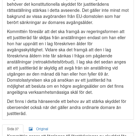
behöver det konstitutionella skyddet för justitierådens
rättsställning stärkas i detta avseende. Det gäller inte minst mot
bakgrund av vissa avgöranden från EU-domstolen som har
berört sänkningar av domares avgångsålder.
Kommittén föreslår att det ska framgå av regeringsformen att
ett justitieråd får skiljas från anställningen endast om han eller
hon har uppnått en i lag föreskriven ålder för
avgångsskyldighet. Vidare ska det framgå att den i lag
föreskrivna åldern inte får sänkas i fråga om pågående
anställningar (retroaktivitetsförbud). I lag ska det sedan anges
att ett justitieråd är skyldig att avgå från sin anställning vid
utgången av den månad då han eller hon fyller 69 år.
Domstolsstyrelsen ska på ansökan av ett justitieråd ha
möjlighet att besluta om en högre avgångsålder om det finns
angelägna verksamhetsmässiga skäl för det.
Det finns i detta hänseende ett behov av att stärka skyddet för
oberoendet också när det gäller andra ordinarie domare än
justitieråd.
Sida 37
Original