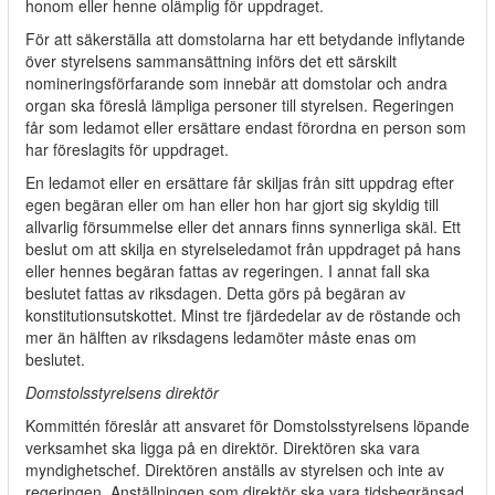
honom eller henne olämplig för uppdraget.
För att säkerställa att domstolarna har ett betydande inflytande
över styrelsens sammansättning införs det ett särskilt
nomineringsförfarande som innebär att domstolar och andra
organ ska föreslå lämpliga personer till styrelsen. Regeringen
får som ledamot eller ersättare endast förordna en person som
har föreslagits för uppdraget.
En ledamot eller en ersättare får skiljas från sitt uppdrag efter
egen begäran eller om han eller hon har gjort sig skyldig till
allvarlig försummelse eller det annars finns synnerliga skäl. Ett
beslut om att skilja en styrelseledamot från uppdraget på hans
eller hennes begäran fattas av regeringen. I annat fall ska
beslutet fattas av riksdagen. Detta görs på begäran av
konstitutionsutskottet. Minst tre fjärdedelar av de röstande och
mer än hälften av riksdagens ledamöter måste enas om
beslutet.
Domstolsstyrelsens direktör
Kommittén föreslår att ansvaret för Domstolsstyrelsens löpande
verksamhet ska ligga på en direktör. Direktören ska vara
myndighetschef. Direktören anställs av styrelsen och inte av
regeringen. Anställningen som direktör ska vara tidsbegränsad