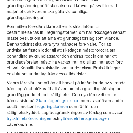
grundlagsändringar är slutsatsen att kraven på kvalificerad
majoritet och kvorum ska gälla vid samtliga
grundlagsändringar.
Kommittén föreslår vidare att en tidsfrist införs. En
bestämmelse tas in i regeringsformen om när riksdagen senast
måste besluta om att anta ett grundlagsförslag som vilande.
Denna tidsfrist ska vara fyra månader före valet. För att
undvika att fristen leder till att riksdagen måste forcera sin
behandling av grundlagsärenden ändras regeln om när ett
grundlagsförslag måste ha väckts från nio till tio månader före
ett val. Konstitutionsutskottet kan under vissa förutsättningar
besluta om undantag från dessa tidsfrister.
Vidare föreslår kommittén att kravet på inhämtande av yttrande
från Lagrådet utökas till att även omfatta grundlagsförslag om
grundläggande fri- och rättigheter. Den nya föreskriften tar
främst sikte på
2 kap. regeringsformen
men avser även andra
bestämmelser i
regeringsformen
som rör fri- och
rättighetsskyddet. Lagrådsgranskningen av förslag som avser
tryckfrihetsförordningen
och
yttrandefrihetsgrundlagen
påverkas inte.