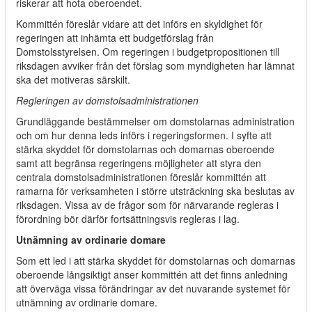
riskerar att hota oberoendet.
Kommittén föreslår vidare att det införs en skyldighet för
regeringen att inhämta ett budgetförslag från
Domstolsstyrelsen. Om regeringen i budgetpropositionen till
riksdagen avviker från det förslag som myndigheten har lämnat
ska det motiveras särskilt.
Regleringen av domstolsadministrationen
Grundläggande bestämmelser om domstolarnas administration
och om hur denna leds införs i regeringsformen. I syfte att
stärka skyddet för domstolarnas och domarnas oberoende
samt att begränsa regeringens möjligheter att styra den
centrala domstolsadministrationen föreslår kommittén att
ramarna för verksamheten i större utsträckning ska beslutas av
riksdagen. Vissa av de frågor som för närvarande regleras i
förordning bör därför fortsättningsvis regleras i lag.
Utnämning av ordinarie domare
Som ett led i att stärka skyddet för domstolarnas och domarnas
oberoende långsiktigt anser kommittén att det finns anledning
att överväga vissa förändringar av det nuvarande systemet för
utnämning av ordinarie domare.