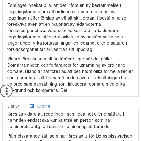
Förslaget innebär bl.a. att det införs en ny bestämmelse i
regeringsformen om att ordinarie domare utnämns av
regeringen efter förslag av ett särskilt organ. I bestämmelsen
föreskrivs även att en majoritet av ledamöterna i
förslagsorganet ska vara eller ha varit ordinarie domare. I
regeringsformen införs det också en ny bestämmelse som
anger under vilka förutsättningar en ledamot eller ersättare i
förslagsorganet får skiljas från sitt uppdrag.
Vidare föreslår kommittén förändringar när det gäller
Domarnämnden och förfarandet för utnämning av ordinarie
domare. Bland annat föreslås att det införs olika formella regler
som garanterar att Domarnämnden även i fortsättningen har
en bred sammansättning som inkluderar domare med olika
bakgrund och kompetens. Det
Sida 34
Original
föreslås vidare att regeringen som ledamot eller ersättare i
nämnden endast ska kunna utse en person som har
nominerats enligt ett särskilt nomineringsförfarande.
På motsvarande sätt som har föreslagits för Domstolsstyrelsen