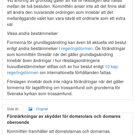
Vid ändring av grundlag gäller att val till riksdagen ska hållas
mellan de två besluten. Kommittén anser inte att det finns skäl
att ändra den nuvarande ordningen som innebär att det
mellanliggande valet kan vara såväl ett ordinarie som ett extra
val.
Vissa andra bestämmelser
Formerna för grundlagsändring kan även bli aktuella vid beslut
enligt andra bestämmelser i
regeringsformen
. De förändringar
som kommittén föreslår när det gäller grundlagsändring
innebär även ändringar i hur riksdagsordningens
huvudbestämmelser stiftas och av hur beslut enligt
10 kap.
regeringsformen
om internationella förhållanden fattas.
Förslagen innebär dock inte några förändringar när det gäller
formerna för lagstiftning om trossamfund och grunderna för
Svenska kyrkan som trossamfund.
Sida 30
Original
Förstärkningar av skyddet för domstolars och domares
oberoende
Kommittén framhåller att domstolarnas och domarnas