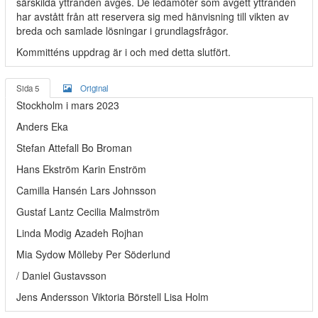
särskilda yttranden avges. De ledamöter som avgett yttranden
har avstått från att reservera sig med hänvisning till vikten av
breda och samlade lösningar i grundlagsfrågor.
Kommitténs uppdrag är i och med detta slutfört.
Sida 5
Original
Stockholm i mars 2023
Anders Eka
Stefan Attefall Bo Broman
Hans Ekström Karin Enström
Camilla Hansén Lars Johnsson
Gustaf Lantz Cecilia Malmström
Linda Modig Azadeh Rojhan
Mia Sydow Mölleby Per Söderlund
/ Daniel Gustavsson
Jens Andersson Viktoria Börstell Lisa Holm