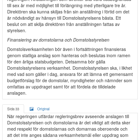
till sex år med möjlighet till förlängning med ytterligare tre år.
Direktören ska kunna skiljas från sin anställning i förtid om det
är nödvändigt av hänsyn till Domstolsstyrelsens bästa. Ett
beslut om att skilja direktören från anställningen fattas av
styrelsen.
Finansiering av domstolarna och Domstolsstyrelsen
Domstolsverksamheten bör även i fortsättningen finansieras
genom statliga anslag som hanteras och beslutas inom ramen
för den årliga statsbudgeten. Detsamma bör gälla
Domstolsstyrelsens verksamhet. Domstolsstyrelsen ska, i likhet
med vad som gäller i dag, ansvara för att lämna ett gemensamt
budgetförslag för de domstolar, myndigheter och nämnder som
omfattas av uppdraget samt för att fördela de tilldelade
anslagen.
Sida 33
Original
När regeringen utfärdar regleringsbrev avseende anslagen till
Domstolsstyrelsen och domstolarna är det viktigt att detta sker
med respekt för domstolarnas och domarnas oberoende och
att det inte anges sådana verksamhetsmål eller uppdrag som