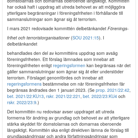
domstolarnas och domarnas oberoende långsiktigt. Kommittén
har också haft i uppdrag att utreda behovet av att möjliggöra
ytterligare begränsningar i föreningsfriheten i förhållande till
sammanslutningar som ägnar sig åt terrorism.
I mars 2021 redovisade kommittén delbetänkandet
Förenings-
frihet och terroristorganisationer
(
SOU 2021:15
). I
delbetänkandet
behandlades den del av kommitténs uppdrag som avsåg
föreningsfriheten. Ett förslag lämnades som innebar att
föreningsfriheten enligt
regeringsformen
kan begränsas när det
gäller sammanslutningar som ägnar sig åt eller understöder
terrorism. Förslaget genomfördes och innebar att
regeringsformens
bestämmelse om när föreningsfriheten får
begränsas ändrades den 1 januari 2023. (Se
prop. 2021/22:42
,
bet. 2021/22:KU13
,
rskr. 2021/22:221
,
bet. 2022/23:KU4
och
rskr. 2022/23:9
.)
Det kommittén nu redovisar avser uppdraget att utreda
formerna för ändring av grundlag och behovet av att ytterligare
stärka skyddet för domstolarnas och domarnas oberoende
långsiktigt. Kommittén ska enligt direktiven lämna de förslag till
grundlagsändringar och andra författningsändringar som