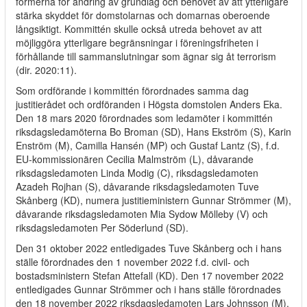
formerna för ändring av grundlag och behovet av att ytterligare
stärka skyddet för domstolarnas och domarnas oberoende
långsiktigt. Kommittén skulle också utreda behovet av att
möjliggöra ytterligare begränsningar i föreningsfriheten i
förhållande till sammanslutningar som ägnar sig åt terrorism
(dir. 2020:11).
Som ordförande i kommittén förordnades samma dag
justitierådet och ordföranden i Högsta domstolen Anders Eka.
Den 18 mars 2020 förordnades som ledamöter i kommittén
riksdagsledamöterna Bo Broman (SD), Hans Ekström (S), Karin
Enström (M), Camilla Hansén (MP) och Gustaf Lantz (S), f.d.
EU-kommissionären Cecilia Malmström (L), dåvarande
riksdagsledamoten Linda Modig (C), riksdagsledamoten
Azadeh Rojhan (S), dåvarande riksdagsledamoten Tuve
Skånberg (KD), numera justitieministern Gunnar Strömmer (M),
dåvarande riksdagsledamoten Mia Sydow Mölleby (V) och
riksdagsledamoten Per Söderlund (SD).
Den 31 oktober 2022 entledigades Tuve Skånberg och i hans
ställe förordnades den 1 november 2022 f.d. civil- och
bostadsministern Stefan Attefall (KD). Den 17 november 2022
entledigades Gunnar Strömmer och i hans ställe förordnades
den 18 november 2022 riksdagsledamoten Lars Johnsson (M).