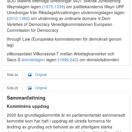
SOU Statens offentliga utredningar SvJT Svensk Juristtidning
tillsynslagen lagen (
1975:1339
) om justitiekanslerns tillsyn URF
Utredningar från Riksdagsförvaltningen utnämningslagen lagen
(
2010:1390
) om utnämning av ordinarie domare V-Dem
Varieties of Democracy Venedigkommissionen European
Commission for Democracy
through Law (Europeiska kommissionen för demokrati genom
lag)
villkorsavtalet Villkorsavtal-T mellan Arbetsgivarverket och
Saco-S
ärendelagen
lagen (
1996:242
) om domstolsärenden
Sida 24
Original
Sida 25
Original
Sammanfattning
Kommitténs uppdrag
2020 års grundlagskommitté är en parlamentariskt sammansatt
kommitté som har haft i uppdrag att utreda formerna för
ändring av grundlag och behovet av att ytterligare stärka