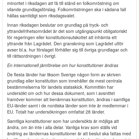
minoritet i riksdagen att få till stånd en folkomröstning om
vilande grundlagsförslag. Folkomröstningen ska i sådana fall
hållas samtidigt som riksdagsvalet.
Innan riksdagen beslutar om grundlag på tryck- och
yttrandefrihetsområdet är det som utgångspunkt obligatoriskt
för regeringen eller konstitutionsutskottet att inhämta ett
yttrande från Lagrådet. Den granskning som Lagrådet utför
avser bl.a. hur förslaget förhåller sig till övriga grundlagar och
till rättsordningen i övrigt.
En internationell jämförelse om hur konstitutioner ändras
De flesta länder har liksom Sverige någon form av skriven
grundlag eller konstitution som innehåller de mest centrala
bestämmelserna för landets statsskick. Kommittén har
undersökt om och hur dessa dokument, som i avsnittet
framöver kommer att benämnas konstitution, ändras i samtliga
EU-länder samt i de nordiska länder som inte är medlemmar i
EU. Totalt har undersökningen omfattat 28 länder.
Samtliga konstitutioner som har undersökts är möjliga att
ändra, om än inte i alla delar. Vanliga krav som ställs vid
ändring av ländernas konstitutioner är att beslut ska fattas med