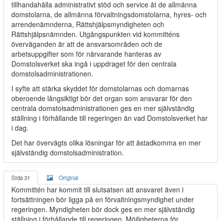
tillhandahålla administrativt stöd och service åt de allmänna
domstolarna, de allmänna förvaltningsdomstolarna, hyres- och
arrendenämnderna, Rättshjälpsmyndigheten och
Rättshjälpsnämnden. Utgångspunkten vid kommitténs
överväganden är att de ansvarsområden och de
arbetsuppgifter som för närvarande hanteras av
Domstolsverket ska ingå i uppdraget för den centrala
domstolsadministrationen.
I syfte att stärka skyddet för domstolarnas och domarnas
oberoende långsiktigt bör det organ som ansvarar för den
centrala domstolsadministrationen ges en mer självständig
ställning i förhållande till regeringen än vad Domstolsverket har
i dag.
Det har övervägts olika lösningar för att åstadkomma en mer
självständig domstolsadministration.
Sida 31
Original
Kommittén har kommit till slutsatsen att ansvaret även i
fortsättningen bör ligga på en förvaltningsmyndighet under
regeringen. Myndigheten bör dock ges en mer självständig
ställning i förhållande till regeringen. Möjligheterna för