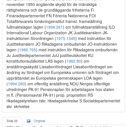
november 1950 angående skydd för de mänskliga
rättigheterna och de grundläggande friheterna Fi
Finansdepartementet FN Förenta Nationerna FOI
Totalförsvarets forskningsinstitut framst. framställning
fullmaktslagen lagen (
1994:261
) om fullmaktsanställning ILO
International Labour Organization JK Justitiekanslern JK-
instruktionen förordningen (
1975:1345
) med instruktion för
Justitiekanslern JO Riksdagens ombudsmän JO-instruktionen
lagen (
1986:765
) med instruktion för Riksdagens ombudsmän
Ju Justitiedepartementet JuU justitieutskottet KU
konstitutionsutskottet LAS lagen (
1982:80
) om
anställningsskydd Lissabonfördraget Lissabonfördraget om
ändring av fördraget om Europeiska unionen och fördraget om
upprättandet av Europeiska gemenskapen LOA lagen
(
1994:260
) om offentlig anställning NOU Norges offentlige
utredninger PA-91 Pensionsplan för arbetstagare hos staten
m.fl. (Pensionsavtal PA-91) prop. proposition RS
riksdagsstyrelsen rskr. riksdagsskrivelse S Socialdepartementet
skr. skrivelse
Sida 23
Original