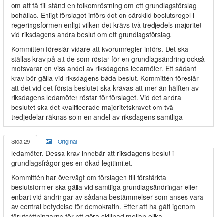
om att få till stånd en folkomröstning om ett grundlagsförslag
behållas. Enligt förslaget införs det en särskild beslutsregel i
regeringsformen enligt vilken det krävs två tredjedels majoritet
vid riksdagens andra beslut om ett grundlagsförslag.
Kommittén föreslår vidare att kvorumregler införs. Det ska
ställas krav på att de som röstar för en grundlagsändring också
motsvarar en viss andel av riksdagens ledamöter. Ett sådant
krav bör gälla vid riksdagens båda beslut. Kommittén föreslår
att det vid det första beslutet ska krävas att mer än hälften av
riksdagens ledamöter röstar för förslaget. Vid det andra
beslutet ska det kvalificerade majoritetskravet om två
tredjedelar räknas som en andel av riksdagens samtliga
Sida 29
Original
ledamöter. Dessa krav innebär att riksdagens beslut i
grundlagsfrågor ges en ökad legitimitet.
Kommittén har övervägt om förslagen till förstärkta
beslutsformer ska gälla vid samtliga grundlagsändringar eller
enbart vid ändringar av sådana bestämmelser som anses vara
av central betydelse för demokratin. Efter att ha gått igenom
förutsättningarna för att göra skillnad mellan olika