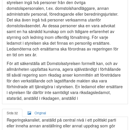
styrelsen ingå två personer från den övriga
domstolspersonalen, t.ex. domstolshandläggare, annan
administrativ personal, föredragande eller beredningsjurister.
Det ska även ingå två personer verksamma utanför
domstolsväsendet. Av dessa personer ska en vara advokat
samt en ha särskild kunskap om och tidigare erfarenhet av
styrning och ledning inom offentlig förvaltning. För varje
ledamot i styrelsen ska det finnas en personlig ersättare.
Ledamöterna och ersättarna ska förordnas av regeringen för
en tid om sex år.
För att säkerställa att Domstolsstyrelsen formellt kan, och av
allmänheten uppfattas kunna, agera självständigt i förhållande
till såväl regering som riksdag anser kommittén att företrädare
för den verkställande och lagstiftande makten ska vara
förhindrade att tjänstgöra i styrelsen. En ledamot eller ersättare
i styrelsen får därför inte samtidigt vara riksdagsledamot,
statsråd, anställd i riksdagen, anställd i
Sida 32
Original
Regeringskansliet, anställd på central nivå i ett politiskt parti
eller inneha annan anställning eller annat uppdrag som gör