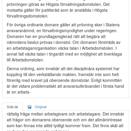
prövningen göras av Högsta förvaltningsdomstolen. Det
motsatta gäller för justitieråd som är anställda i Högsta
förvaltningsdomstolen.
För övriga ordinarie domare gäller att prövning sker i Statens
ansvarsnämnd, en förvaltningsmyndighet under regeringen.
Domaren har en grundlagsreglerad rätt att begära att
nämndens beslut prövas i domstol. Om domaren företräds av
en arbetstagarorganisation väcks talan i Arbetsdomstolen. I
annat fall väcks talan i tingsrätt med en möjlighet att överklaga
till Arbetsdomstolen.
Denna ordning, som innebär att det disciplinära systemet har
koppling till den verkställande makten, framstår inte som helt
förenlig med kravet på oberoende domstolar. Enligt kommittén
är det vidare problematiskt att ansvarsutkrävandet i första hand
är en arbets-
Sida 36
Original
rättslig fråga mellan arbetsgivare och arbetstagare. Det innebär
att frågor om domarens oberoende och om det allmänintresse
som kan finnas inte alltid tydligt kommer fram. Det finns skäl att