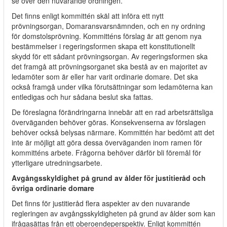
se över den nuvarande ordningen.
Det finns enligt kommittén skäl att införa ett nytt
prövningsorgan, Domaransvarsnämnden, och en ny ordning
för domstolsprövning. Kommitténs förslag är att genom nya
bestämmelser i regeringsformen skapa ett konstitutionellt
skydd för ett sådant prövningsorgan. Av regeringsformen ska
det framgå att prövningsorganet ska bestå av en majoritet av
ledamöter som är eller har varit ordinarie domare. Det ska
också framgå under vilka förutsättningar som ledamöterna kan
entledigas och hur sådana beslut ska fattas.
De föreslagna förändringarna innebär att en rad arbetsrättsliga
överväganden behöver göras. Konsekvenserna av förslagen
behöver också belysas närmare. Kommittén har bedömt att det
inte är möjligt att göra dessa överväganden inom ramen för
kommitténs arbete. Frågorna behöver därför bli föremål för
ytterligare utredningsarbete.
Avgångsskyldighet på grund av ålder för justitieråd och
övriga ordinarie domare
Det finns för justitieråd flera aspekter av den nuvarande
regleringen av avgångsskyldigheten på grund av ålder som kan
ifrågasättas från ett oberoendeperspektiv. Enligt kommittén