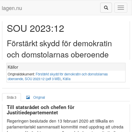
lagen.nu
Toggl
naviga
SOU 2023:12
Förstärkt skydd för demokratin
och domstolarnas oberoende
Källor
Originaldokument:
Förstärkt skydd för demokratin och domstolarnas
oberoende, SOU 2023:12 (pdf 3 MB)
,
Källa
Sida 3
Original
Till statsrådet och chefen för
Justitiedepartementet
Regeringen beslutade den 13 februari 2020 att tillkalla en
parlamentariskt sammansatt kommitté med uppdrag att utreda