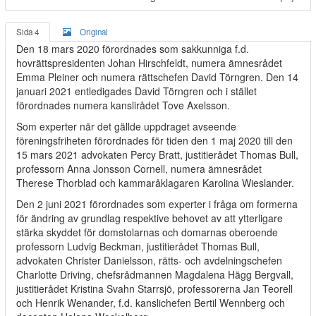
Sida 4
Original
Den 18 mars 2020 förordnades som sakkunniga f.d.
hovrättspresidenten Johan Hirschfeldt, numera ämnesrådet
Emma Pleiner och numera rättschefen David Törngren. Den 14
januari 2021 entledigades David Törngren och i stället
förordnades numera kanslirådet Tove Axelsson.
Som experter när det gällde uppdraget avseende
föreningsfriheten förordnades för tiden den 1 maj 2020 till den
15 mars 2021 advokaten Percy Bratt, justitierådet Thomas Bull,
professorn Anna Jonsson Cornell, numera ämnesrådet
Therese Thorblad och kammaråklagaren Karolina Wieslander.
Den 2 juni 2021 förordnades som experter i fråga om formerna
för ändring av grundlag respektive behovet av att ytterligare
stärka skyddet för domstolarnas och domarnas oberoende
professorn Ludvig Beckman, justitierådet Thomas Bull,
advokaten Christer Danielsson, rätts- och avdelningschefen
Charlotte Driving, chefsrådmannen Magdalena Hägg Bergvall,
justitierådet Kristina Svahn Starrsjö, professorerna Jan Teorell
och Henrik Wenander, f.d. kanslichefen Bertil Wennberg och