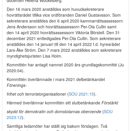
docenten Helena Wockelberg.
Den 16 mars 2020 anställdes som huvudsekreterare
hovrättsrådet tillika vice ordföranden Daniel Gustavsson. Som
sekreterare anställdes den 6 april 2020 kammarrättsassessorn
Jens Andersson och hovrättsassessorn Per-Ola Cullin samt
den 14 april 2020 hovrättsassessorn Viktoria Börstell. Den 31
december 2021 entledigades Per-Ola Cullin. Som sekreterare
anställdes den 14 januari till den 14 april 2022 f.d. hyresrådet
Lars-Åke Ström. Den 7 mars 2022 anställdes som sekreterare
myndighetsjuristen Lisa Holm.
Kommittén har antagit namnet 2020 års grundlagskommitté (Ju
2020:04).
Kommittén överlämnade i mars 2021 delbetänkandet
Förenings-
frihet och terroristorganisationer
(
SOU 2021:15
).
Härmed överlämnar kommittén sitt slutbetänkande
Förstärkt
skydd för demokratin och domstolarnas oberoende
(
SOU
2023:12
).
Samtliga ledamöter har ställt sig bakom förslagen. Två