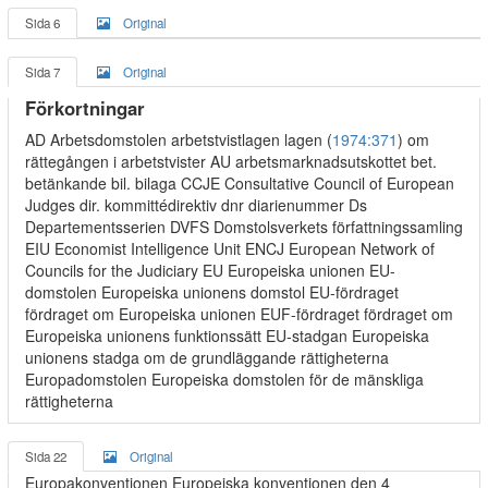
Sida 6
Original
Sida 7
Original
Förkortningar
AD Arbetsdomstolen arbetstvistlagen lagen (
1974:371
) om
rättegången i arbetstvister AU arbetsmarknadsutskottet bet.
betänkande bil. bilaga CCJE Consultative Council of European
Judges dir. kommittédirektiv dnr diarienummer Ds
Departementsserien DVFS Domstolsverkets författningssamling
EIU Economist Intelligence Unit ENCJ European Network of
Councils for the Judiciary EU Europeiska unionen EU-
domstolen Europeiska unionens domstol EU-fördraget
fördraget om Europeiska unionen EUF-fördraget fördraget om
Europeiska unionens funktionssätt EU-stadgan Europeiska
unionens stadga om de grundläggande rättigheterna
Europadomstolen Europeiska domstolen för de mänskliga
rättigheterna
Sida 22
Original
Europakonventionen Europeiska konventionen den 4