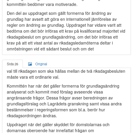
kommittén bedömer vara motiverade.
Den del av uppdraget som gällt formerna för ändring av
grundlag har avsett att göra en internationell jämförelse av
regler om ändring av grundlag. Uppdraget har vidare varit att
bedöma om det bör införas ett krav på kvalificerad majoritet vid
riksdagsbeslut om grundlagsändring, om det bör införas ett
krav på att ett visst antal av riksdagsledamöterna deltar i
omröstningen vid ett sådant beslut och om det
Sida 26
Original
val till riksdagen som ska hållas mellan de två riksdagsbesluten
måste vara ett ordinarie val.
Kommittén har när det gäller formerna för grundlagsändring
analyserat och kommit med förslag avseende vissa
angränsande frågor. Dessa frågor avser beredningen av
grundlagsförslag och Lagrådets granskning samt vissa andra
bestämmelser i regeringsformen som bl.a. berör hur
riksdagsordningen ändras.
Uppdraget när det gäller skyddet för domstolarnas och
domarnas oberoende har innefattat frågan om