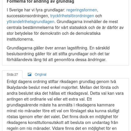
Formerna för ändring av grundlag
I Sverige har vi fyra grundlagar:
regeringsformen
,
successionsordningen,
tryckfrihetsförordningen
och
yttrandefrihetsgrundlagen
. Grundlagarna innehåller de mest
centrala bestämmelserna för vårt statsskick och de är därför av
stor betydelse för demokratin och de demokratiska
institutionerna.
Grundlagarna gäller över annan lagstiftning. En särskild
beslutsordning gäller för att stifta grundlagar och det tar
förhållandevis lång tid att genomföra dessa ändringar.
Sida 27
Original
Enligt dagens ordning stiftar riksdagen grundlag genom två
likalydande beslut med enkel majoritet. Mellan det första och
andra beslutet ska det hållas ett riksdagsval. Detta val kan vara
antingen ett ordinarie val eller ett extra val. Ett
grundlagsärende måste ha anmälts i riksdagens kammare
minst nio månader före ett val om förslaget ska kunna slutligt
röstas igenom efter det valet. Det finns dock en möjlighet för
riksdagens konstitutionsutskott att besluta om undantag från
regeln om nio månader. Vidare finns det en möjlighet för en