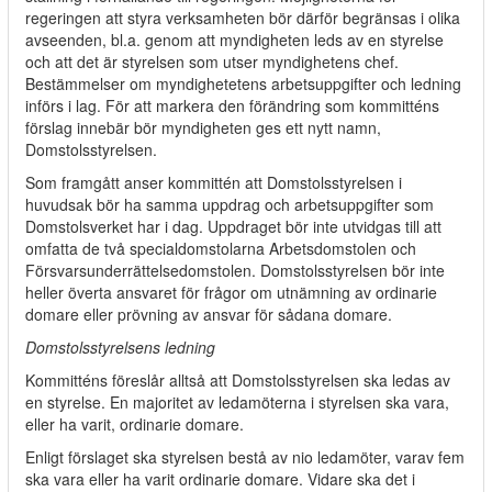
regeringen att styra verksamheten bör därför begränsas i olika
avseenden, bl.a. genom att myndigheten leds av en styrelse
och att det är styrelsen som utser myndighetens chef.
Bestämmelser om myndighetetens arbetsuppgifter och ledning
införs i lag. För att markera den förändring som kommitténs
förslag innebär bör myndigheten ges ett nytt namn,
Domstolsstyrelsen.
Som framgått anser kommittén att Domstolsstyrelsen i
huvudsak bör ha samma uppdrag och arbetsuppgifter som
Domstolsverket har i dag. Uppdraget bör inte utvidgas till att
omfatta de två specialdomstolarna Arbetsdomstolen och
Försvarsunderrättelsedomstolen. Domstolsstyrelsen bör inte
heller överta ansvaret för frågor om utnämning av ordinarie
domare eller prövning av ansvar för sådana domare.
Domstolsstyrelsens ledning
Kommitténs föreslår alltså att Domstolsstyrelsen ska ledas av
en styrelse. En majoritet av ledamöterna i styrelsen ska vara,
eller ha varit, ordinarie domare.
Enligt förslaget ska styrelsen bestå av nio ledamöter, varav fem
ska vara eller ha varit ordinarie domare. Vidare ska det i