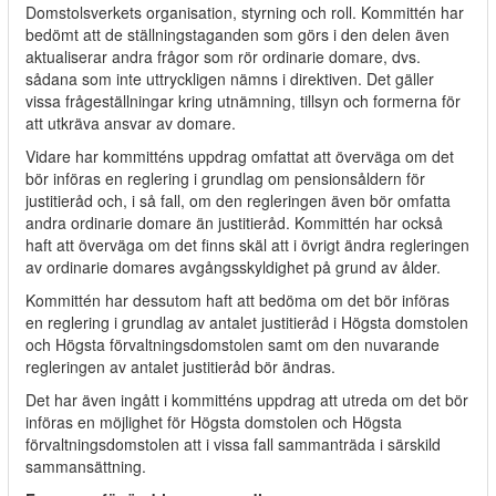
Domstolsverkets organisation, styrning och roll. Kommittén har
bedömt att de ställningstaganden som görs i den delen även
aktualiserar andra frågor som rör ordinarie domare, dvs.
sådana som inte uttryckligen nämns i direktiven. Det gäller
vissa frågeställningar kring utnämning, tillsyn och formerna för
att utkräva ansvar av domare.
Vidare har kommitténs uppdrag omfattat att överväga om det
bör införas en reglering i grundlag om pensionsåldern för
justitieråd och, i så fall, om den regleringen även bör omfatta
andra ordinarie domare än justitieråd. Kommittén har också
haft att överväga om det finns skäl att i övrigt ändra regleringen
av ordinarie domares avgångsskyldighet på grund av ålder.
Kommittén har dessutom haft att bedöma om det bör införas
en reglering i grundlag av antalet justitieråd i Högsta domstolen
och Högsta förvaltningsdomstolen samt om den nuvarande
regleringen av antalet justitieråd bör ändras.
Det har även ingått i kommitténs uppdrag att utreda om det bör
införas en möjlighet för Högsta domstolen och Högsta
förvaltningsdomstolen att i vissa fall sammanträda i särskild
sammansättning.