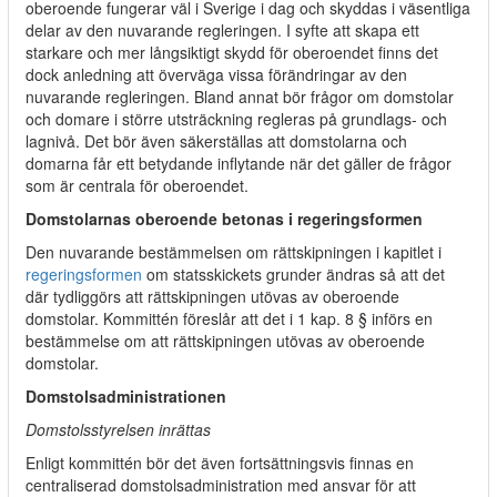
oberoende fungerar väl i Sverige i dag och skyddas i väsentliga
delar av den nuvarande regleringen. I syfte att skapa ett
starkare och mer långsiktigt skydd för oberoendet finns det
dock anledning att överväga vissa förändringar av den
nuvarande regleringen. Bland annat bör frågor om domstolar
och domare i större utsträckning regleras på grundlags- och
lagnivå. Det bör även säkerställas att domstolarna och
domarna får ett betydande inflytande när det gäller de frågor
som är centrala för oberoendet.
Domstolarnas oberoende betonas i regeringsformen
Den nuvarande bestämmelsen om rättskipningen i kapitlet i
regeringsformen
om statsskickets grunder ändras så att det
där tydliggörs att rättskipningen utövas av oberoende
domstolar. Kommittén föreslår att det i 1 kap. 8 § införs en
bestämmelse om att rättskipningen utövas av oberoende
domstolar.
Domstolsadministrationen
Domstolsstyrelsen inrättas
Enligt kommittén bör det även fortsättningsvis finnas en
centraliserad domstolsadministration med ansvar för att