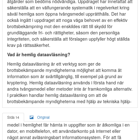
åtgärder som bedöms nödvändiga. Uppdraget har innefattat att
säkerställa att en välfungerande systematik i regelverket kring
såväl hemliga som öppna tvångsmedel upprätthålls. Det har
också ingått i uppdraget att noga väga behovet av en effektiv
brottsbekämpning mot den enskildes rätt till skydd för
grundläggande fri- och rättigheter, såsom den personliga
integriteten, och säkerställa att förslagen uppfyller högt ställda
krav på rättssäkerhet.
Vad är hemlig dataavläsning?
Hemlig dataavläsning är ett verktyg som ger de
brottsbekämpande myndigheterna möjlighet att komma åt
information som är svårtillgänglig, till exempel på grund av
kryptering. Hemlig dataavläsning används i första hand när
andra tvångsmedel eller metoder inte är framkomliga alternativ.
I praktiken handlar hemlig dataavläsning om att de
brottsbekämpande myndigheterna med hjälp av tekniska hjälp-
Sida 14
Original
medel i hemlighet får hämta in uppgifter som är åtkomliga i en
dator, en mobiltelefon, ett användarkonto på internet eller
något annat avläsningsbart informationssystem. För att få