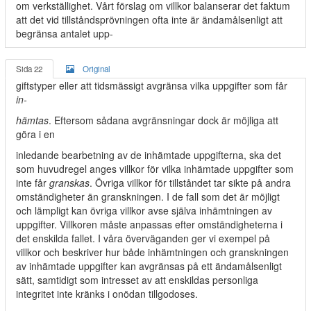
om verkställighet. Vårt förslag om villkor balanserar det faktum
att det vid tillståndsprövningen ofta inte är ändamålsenligt att
begränsa antalet upp-
Sida 22
Original
giftstyper eller att tidsmässigt avgränsa vilka uppgifter som får
in-
hämtas
. Eftersom sådana avgränsningar dock är möjliga att
göra i en
inledande bearbetning av de inhämtade uppgifterna, ska det
som huvudregel anges villkor för vilka inhämtade uppgifter som
inte får
granskas
. Övriga villkor för tillståndet tar sikte på andra
omständigheter än granskningen. I de fall som det är möjligt
och lämpligt kan övriga villkor avse själva inhämtningen av
uppgifter. Villkoren måste anpassas efter omständigheterna i
det enskilda fallet. I våra överväganden ger vi exempel på
villkor och beskriver hur både inhämtningen och granskningen
av inhämtade uppgifter kan avgränsas på ett ändamålsenligt
sätt, samtidigt som intresset av att enskildas personliga
integritet inte kränks i onödan tillgodoses.