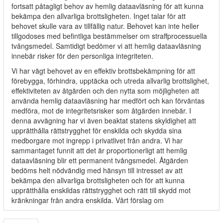
fortsatt påtagligt behov av hemlig dataavläsning för att kunna
bekämpa den allvarliga brottsligheten. Inget talar för att
behovet skulle vara av tillfällig natur. Behovet kan inte heller
tillgodoses med befintliga bestämmelser om straffprocessuella
tvångsmedel. Samtidigt bedömer vi att hemlig dataavläsning
innebär risker för den personliga integriteten.
Vi har vägt behovet av en effektiv brottsbekämpning för att
förebygga, förhindra, upptäcka och utreda allvarlig brottslighet,
effektiviteten av åtgärden och den nytta som möjligheten att
använda hemlig dataavläsning har medfört och kan förväntas
medföra, mot de integritetsrisker som åtgärden innebär. I
denna avvägning har vi även beaktat statens skyldighet att
upprätthålla rättstrygghet för enskilda och skydda sina
medborgare mot ingrepp i privatlivet från andra. Vi har
sammantaget funnit att det är proportionerligt att hemlig
dataavläsning blir ett permanent tvångsmedel. Åtgärden
bedöms helt nödvändig med hänsyn till intresset av att
bekämpa den allvarliga brottsligheten och för att kunna
upprätthålla enskildas rättstrygghet och rätt till skydd mot
kränkningar från andra enskilda. Vårt förslag om