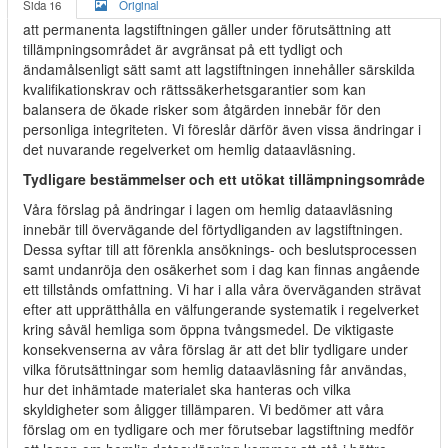
Sida 16
Original
att permanenta lagstiftningen gäller under förutsättning att
tillämpningsområdet är avgränsat på ett tydligt och
ändamålsenligt sätt samt att lagstiftningen innehåller särskilda
kvalifikationskrav och rättssäkerhetsgarantier som kan
balansera de ökade risker som åtgärden innebär för den
personliga integriteten. Vi föreslår därför även vissa ändringar i
det nuvarande regelverket om hemlig dataavläsning.
Tydligare bestämmelser och ett utökat tillämpningsområde
Våra förslag på ändringar i lagen om hemlig dataavläsning
innebär till övervägande del förtydliganden av lagstiftningen.
Dessa syftar till att förenkla ansöknings- och beslutsprocessen
samt undanröja den osäkerhet som i dag kan finnas angående
ett tillstånds omfattning. Vi har i alla våra överväganden strävat
efter att upprätthålla en välfungerande systematik i regelverket
kring såväl hemliga som öppna tvångsmedel. De viktigaste
konsekvenserna av våra förslag är att det blir tydligare under
vilka förutsättningar som hemlig dataavläsning får användas,
hur det inhämtade materialet ska hanteras och vilka
skyldigheter som åligger tillämparen. Vi bedömer att våra
förslag om en tydligare och mer förutsebar lagstiftning medför