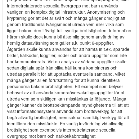
internetrelaterade sexuella övergrepp mot barn används
vanligen en komplex digital infrastruktur. Anonymisering och
kryptering gör att det är svårt och många gånger omöjligt att
genom traditionella tvångsmedel utreda vem eller vilka som
ligger bakom den i övrigt fullt synliga brottsligheten. Information
härom skulle dock kunna bli åtkomlig genom användning av
hemlig dataavläsning som gäller s.k. punkt 6-uppgifter.
Åtgärden skulle kunna användas för att hämta in t.ex. sparade
bilder, källkoder, loggfiler, noder och andra uppgifter som inte
har kommunicerats. Vid en analys av sådana uppgifter skulle
sedan digitala spår från olika håll kunna kombineras och
utredas parallellt för att upptäcka eventuella samband, vilket
många gånger är en förutsättning för att kunna identifiera
personerna bakom brottsligheten. Ett exempel som belyser
behovet av att använda kameraövervakningsuppgifter för att
utreda vem som skäligen kan misstänkas är följande. Många
gånger känner de brottsbekämpande myndigheterna till att ett
visst informationssystem används som brottsverktyg för att
begå allvarlig brottslighet, men saknar samtidigt verktyg för att
identifiera den misstänkte. En vanlig invändning vid allvarlig
brottslighet som exempelvis internetrelaterade sexuella
övergrepp mot barn och narkotikabrottslighet