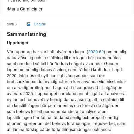
/Maria Carnheimer
Sida 5
Original
Sammanfattning
Uppdraget
Vårt uppdrag har varit att utvärdera lagen (
2020:62
) om hemlig
dataavläsning och ta ställning till om lagen bör permanentas
samt om den i så fall bör ändras i något avseende. Genom
lagen om hemlig dataavläsning, som trädde i kraft den 1 april
2020, infördes ett nytt hemligt tvångsmedel som de
brottsbekämpande myndigheterna kan använda vid misstankar
om allvarlig brottslighet. Lagen är tidsbegränsad till utgången
av mars 2025. I uppdraget har bland annat ingått att analysera
nyttan och behovet av hemlig dataavläsning, att ta ställning till
om lagstiftningen bör permanentas och föreslå de åtgärder
som behövs för ett permanentande, att analysera om
lagstiftningen har fått en ändamålsenlig och proportionerlig
utformning eller om det behövs förändringar i regelverket, samt
att lämna förslag på de författningsändringar och andra