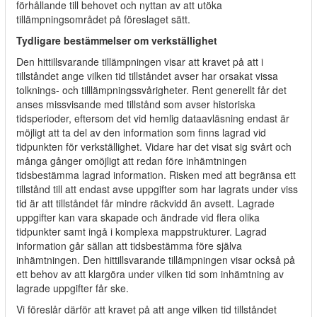
förhållande till behovet och nyttan av att utöka
tillämpningsområdet på föreslaget sätt.
Tydligare bestämmelser om verkställighet
Den hittillsvarande tillämpningen visar att kravet på att i
tillståndet ange vilken tid tillståndet avser har orsakat vissa
tolknings- och tilllämpningssvårigheter. Rent generellt får det
anses missvisande med tillstånd som avser historiska
tidsperioder, eftersom det vid hemlig dataavläsning endast är
möjligt att ta del av den information som finns lagrad vid
tidpunkten för verkställighet. Vidare har det visat sig svårt och
många gånger omöjligt att redan före inhämtningen
tidsbestämma lagrad information. Risken med att begränsa ett
tillstånd till att endast avse uppgifter som har lagrats under viss
tid är att tillståndet får mindre räckvidd än avsett. Lagrade
uppgifter kan vara skapade och ändrade vid flera olika
tidpunkter samt ingå i komplexa mappstrukturer. Lagrad
information går sällan att tidsbestämma före själva
inhämtningen. Den hittillsvarande tillämpningen visar också på
ett behov av att klargöra under vilken tid som inhämtning av
lagrade uppgifter får ske.
Vi föreslår därför att kravet på att ange vilken tid tillståndet