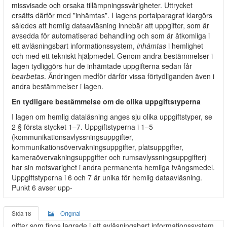
missvisade och orsaka tillämpningssvårigheter. Uttrycket
ersätts därför med ”inhämtas”. I lagens portalparagraf klargörs
således att hemlig dataavläsning innebär att uppgifter, som är
avsedda för automatiserad behandling och som är åtkomliga i
ett avläsningsbart informationssystem,
inhämtas
i hemlighet
och med ett tekniskt hjälpmedel. Genom andra bestämmelser i
lagen tydliggörs hur de inhämtade uppgifterna sedan får
bearbetas
. Ändringen medför därför vissa förtydliganden även i
andra bestämmelser i lagen.
En tydligare bestämmelse om de olika uppgiftstyperna
I lagen om hemlig dataläsning anges sju olika uppgiftstyper, se
2 § första stycket 1–7. Uppgiftstyperna i 1–5
(kommunikationsavlyssningsuppgifter,
kommunikationsövervakningsuppgifter, platsuppgifter,
kameraövervakningsuppgifter och rumsavlyssningsuppgifter)
har sin motsvarighet i andra permanenta hemliga tvångsmedel.
Uppgiftstyperna i 6 och 7 är unika för hemlig dataavläsning.
Punkt 6 avser upp-
Sida 18
Original
gifter som finns lagrade i ett avläsningsbart informationssystem