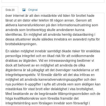
Sida 20
Original
över internet är att den misstänkte vid tiden för brottet hade
lånat ut sin dator eller telefon till någon annan. Genom att
aktivera kamerafunktionen på den informationsutrustning som
används som brottsverktyg skulle användaren kunna
identifieras. En möjlighet att använda hemlig dataavläsning i
dessa situationer skulle således innebära en avsevärd nytta för
brottsbekämpningen.
En sådan möjlighet innebär samtidigt ökade risker för enskildas
personliga integritet och en ökad risk för att ovidkommande
drabbas av åtgärden. Vid en intresseavvägning bedömer vi
dock att behovet av en möjlighet att använda de olika
åtgärderna är så påtagligt att det överväger nackdelarna ur ett
integritetsperspektiv. Vi föreslår därför att det ska införas en
möjlighet att använda kameraövervakningsuppgifter och den
nya punkten 6-uppgifter i syfte att utreda vem som skäligen kan
misstänkas för visst brott eller delaktighet i viss brottslighet.
Med beaktande av de begränsade tillämpningsområden och de
höga kvalifikationskrav som föreslås framstår det
integritetsintrång som förslagen innebär som försvarligt i