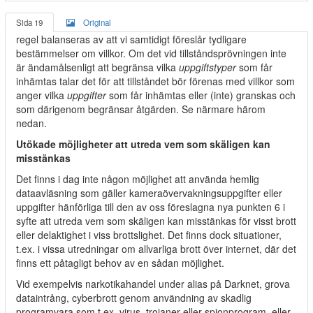
Sida 19
Original
regel balanseras av att vi samtidigt föreslår tydligare
bestämmelser om villkor. Om det vid tillståndsprövningen inte
är ändamålsenligt att begränsa vilka
uppgiftstyper
som får
inhämtas talar det för att tillståndet bör förenas med villkor som
anger vilka
uppgifter
som får inhämtas eller (inte) granskas och
som därigenom begränsar åtgärden. Se närmare härom
nedan.
Utökade möjligheter att utreda vem som skäligen kan
misstänkas
Det finns i dag inte någon möjlighet att använda hemlig
dataavläsning som gäller kameraövervakningsuppgifter eller
uppgifter hänförliga till den av oss föreslagna nya punkten 6 i
syfte att utreda vem som skäligen kan misstänkas för visst brott
eller delaktighet i viss brottslighet. Det finns dock situationer,
t.ex. i vissa utredningar om allvarliga brott över internet, där det
finns ett påtagligt behov av en sådan möjlighet.
Vid exempelvis narkotikahandel under alias på Darknet, grova
dataintrång, cyberbrott genom användning av skadlig
programvara som t.ex. virus, trojaner eller spionprogram, eller