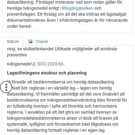
dataavläsning. Förslaget motsvarar vad som redan gäller för
hemliga tvångsmedel enligt
rättegångsbalken
och
preventivlagen. Ett förslag om att det ska införas ett lagstadgat
dokumentationskrav även i inhämtningslagen är för närvarande
under bered-
Sida 24
Original
ning, se slutbetänkandet
Utökade möjligheter att använda
preventiva
tvångsmedel 2
,
SOU 2023:60
.
Lagstiftningens struktur och placering
Vi föreslår att bestämmelserna om hemlig dataavläsning
fortsatt bör regleras i en särskild lag – lagen om hemlig
dataavläsning. Vi framhåller samtidigt att det vore önskvärt att
bestämmelserna om tvångsmedelsanvändning blev föremål för
en fullständig översyn i syfte att förenkla och harmonisera
reglerna. I avvaktan på att det görs en samlad översyn av
tvångsmedelsbestämmelserna anser vi dock att kraven på
systematik, tydlighet och förutsebarhet bäst tillgodoses om
hemlig dataavläsning fortsatt regleras i en egen lag.