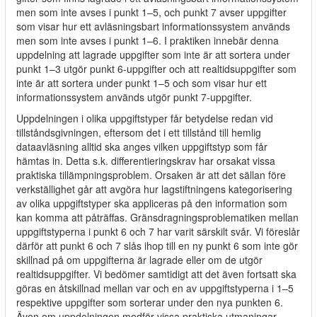
men som inte avses i punkt 1–5, och punkt 7 avser uppgifter
som visar hur ett avläsningsbart informationssystem används
men som inte avses i punkt 1–6. I praktiken innebär denna
uppdelning att lagrade uppgifter som inte är att sortera under
punkt 1–3 utgör punkt 6-uppgifter och att realtidsuppgifter som
inte är att sortera under punkt 1–5 och som visar hur ett
informationssystem används utgör punkt 7-uppgifter.
Uppdelningen i olika uppgiftstyper får betydelse redan vid
tillståndsgivningen, eftersom det i ett tillstånd till hemlig
dataavläsning alltid ska anges vilken uppgiftstyp som får
hämtas in. Detta s.k. differentieringskrav har orsakat vissa
praktiska tillämpningsproblem. Orsaken är att det sällan före
verkställighet går att avgöra hur lagstiftningens kategorisering
av olika uppgiftstyper ska appliceras på den information som
kan komma att påträffas. Gränsdragningsproblematiken mellan
uppgiftstyperna i punkt 6 och 7 har varit särskilt svår. Vi föreslår
därför att punkt 6 och 7 slås ihop till en ny punkt 6 som inte gör
skillnad på om uppgifterna är lagrade eller om de utgör
realtidsuppgifter. Vi bedömer samtidigt att det även fortsatt ska
göras en åtskillnad mellan var och en av uppgiftstyperna i 1–5
respektive uppgifter som sorterar under den nya punkten 6.
Även om uppdelningen medför vissa praktiska utmaningar