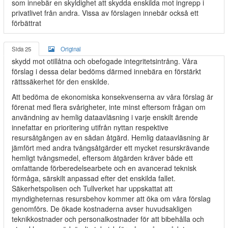
som innebär en skyldighet att skydda enskilda mot ingrepp i
privatlivet från andra. Vissa av förslagen innebär också ett
förbättrat
Sida 25
Original
skydd mot otillåtna och obefogade integritetsintrång. Våra
förslag i dessa delar bedöms därmed innebära en förstärkt
rättssäkerhet för den enskilde.
Att bedöma de ekonomiska konsekvenserna av våra förslag är
förenat med flera svårigheter, inte minst eftersom frågan om
användning av hemlig dataavläsning i varje enskilt ärende
innefattar en prioritering utifrån nyttan respektive
resursåtgången av en sådan åtgärd. Hemlig dataavläsning är
jämfört med andra tvångsåtgärder ett mycket resurskrävande
hemligt tvångsmedel, eftersom åtgärden kräver både ett
omfattande förberedelsearbete och en avancerad teknisk
förmåga, särskilt anpassad efter det enskilda fallet.
Säkerhetspolisen och Tullverket har uppskattat att
myndigheternas resursbehov kommer att öka om våra förslag
genomförs. De ökade kostnaderna avser huvudsakligen
teknikkostnader och personalkostnader för att bibehålla och