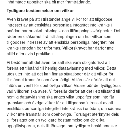
inhämtade uppgifter ska bli mer framträdande.
Tydligare bestämmelser om villkor
Även kravet på att i tillståndet ange villkor för att tillgodose
intresset av att enskildas personliga integritet inte kränks i
onödan har orsakat tolknings- och tillämpningssvårigheter. Det
råder en osäkerhet i rättstillämpningen om hur villkor som
tillgodoser intresset av att enskilda personliga integritet inte
kränks i onödan bör utformas. Villkorskravet har därför inte
alltid efterlevts i praktiken.
Vi bedömer att det även fortsatt ska vara obligatoriskt att
förena ett tillstånd till hemlig dataavläsning med villkor. Detta
utesluter inte att det kan finnas situationer där ett villkor för
tillståndet framstår som överflödigt. Vi föreslår därför att det
införs en ventil för obehövliga villkor. Vidare bör det tydliggöras
vad villkoren ska avse. Vi föreslår därför att det i ett tillstånd till
hemlig dataavläsning ska anges vilka uppgifter som inte får
granskas och övriga villkor för att tillgodose intresset av att
enskildas personliga integritet inte kränks i onödan, om sådana
villkor inte framstår som obehövliga. Förslaget återknyter dels
till förslaget om en tydligare bestämmelse om de olika
uppgiftstyperna, dels till förslaget om tydligare bestämmelser