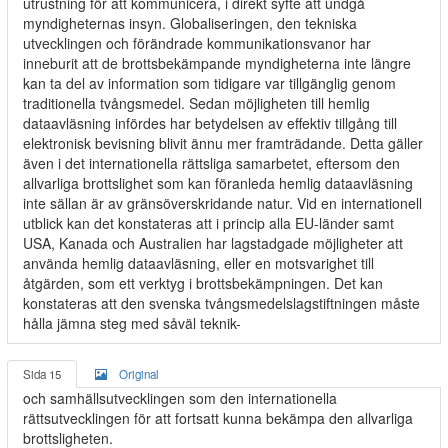
utrustning för att kommunicera, i direkt syfte att undgå
myndigheternas insyn. Globaliseringen, den tekniska
utvecklingen och förändrade kommunikationsvanor har
inneburit att de brottsbekämpande myndigheterna inte längre
kan ta del av information som tidigare var tillgänglig genom
traditionella tvångsmedel. Sedan möjligheten till hemlig
dataavläsning infördes har betydelsen av effektiv tillgång till
elektronisk bevisning blivit ännu mer framträdande. Detta gäller
även i det internationella rättsliga samarbetet, eftersom den
allvarliga brottslighet som kan föranleda hemlig dataavläsning
inte sällan är av gränsöverskridande natur. Vid en internationell
utblick kan det konstateras att i princip alla EU-länder samt
USA, Kanada och Australien har lagstadgade möjligheter att
använda hemlig dataavläsning, eller en motsvarighet till
åtgärden, som ett verktyg i brottsbekämpningen. Det kan
konstateras att den svenska tvångsmedelslagstiftningen måste
hålla jämna steg med såväl teknik-
Sida 15
Original
och samhällsutvecklingen som den internationella
rättsutvecklingen för att fortsatt kunna bekämpa den allvarliga
brottsligheten.