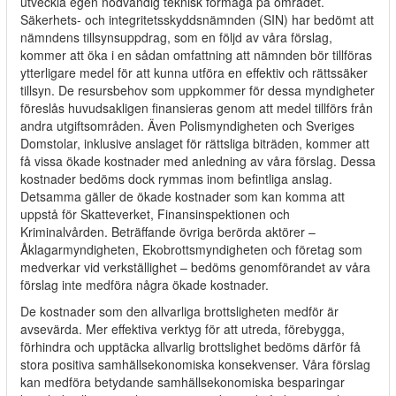
utveckla egen nödvändig teknisk förmåga på området.
Säkerhets- och integritetsskyddsnämnden (SIN) har bedömt att
nämndens tillsynsuppdrag, som en följd av våra förslag,
kommer att öka i en sådan omfattning att nämnden bör tillföras
ytterligare medel för att kunna utföra en effektiv och rättssäker
tillsyn. De resursbehov som uppkommer för dessa myndigheter
föreslås huvudsakligen finansieras genom att medel tillförs från
andra utgiftsområden. Även Polismyndigheten och Sveriges
Domstolar, inklusive anslaget för rättsliga biträden, kommer att
få vissa ökade kostnader med anledning av våra förslag. Dessa
kostnader bedöms dock rymmas inom befintliga anslag.
Detsamma gäller de ökade kostnader som kan komma att
uppstå för Skatteverket, Finansinspektionen och
Kriminalvården. Beträffande övriga berörda aktörer –
Åklagarmyndigheten, Ekobrottsmyndigheten och företag som
medverkar vid verkställighet – bedöms genomförandet av våra
förslag inte medföra några ökade kostnader.
De kostnader som den allvarliga brottsligheten medför är
avsevärda. Mer effektiva verktyg för att utreda, förebygga,
förhindra och upptäcka allvarlig brottslighet bedöms därför få
stora positiva samhällsekonomiska konsekvenser. Våra förslag
kan medföra betydande samhällsekonomiska besparingar