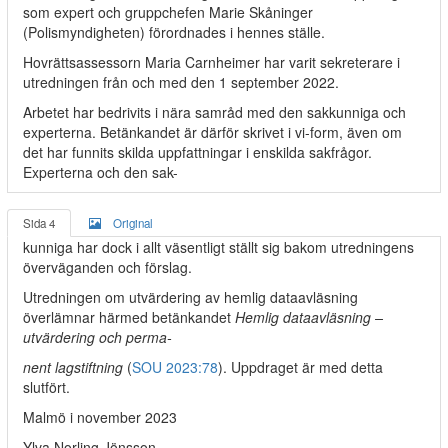
som expert och gruppchefen Marie Skåninger
(Polismyndigheten) förordnades i hennes ställe.
Hovrättsassessorn Maria Carnheimer har varit sekreterare i
utredningen från och med den 1 september 2022.
Arbetet har bedrivits i nära samråd med den sakkunniga och
experterna. Betänkandet är därför skrivet i vi-form, även om
det har funnits skilda uppfattningar i enskilda sakfrågor.
Experterna och den sak-
Sida 4
Original
kunniga har dock i allt väsentligt ställt sig bakom utredningens
överväganden och förslag.
Utredningen om utvärdering av hemlig dataavläsning
överlämnar härmed betänkandet
Hemlig dataavläsning –
utvärdering och perma-
nent lagstiftning
(
SOU 2023:78
). Uppdraget är med detta
slutfört.
Malmö i november 2023
Ylva Norling Jönsson