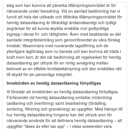
slag som kan komma att påverka tillämpningsområdet är för
närvarande under beredning. Vid en samlad bedömning har vi
funnit att hela det utökade och tilltänkta tillämpningsområdet för
hemlig dataavläsning är tillräckligt ändamålsenligt och tydligt
avgränsat för att kunna skydda enskilda mot godtyckliga
ingrepp i deras fri- och rättigheter. Även med beaktande av det
samlade integritetsintrång som genomförandet av våra förslag
innebär, tillsammans med nuvarande lagstiftning och de
ytterligare lagförslag som nu bereds och kan komma att träda i
kraft inom kort, är det vår bedömning att regelverket för hemlig
dataavläsning ger uttryck för en rimlig avvägning mellan
behovet av en effektiv brottsbekämpning och den enskildes rätt
till skydd för sin personliga integritet.
Innebörden av hemlig dataavläsning förtydligas
Vi föreslår att innebörden av hemlig dataavläsning förtydligas.
Förfarandet vid hemlig dataavläsning omfattar
inhämtning
(avläsning och överföring) samt
bearbetning
(förädling,
sortering, filtrering och granskning) av uppgifter. Med hänsyn till
hur hemlig dataavläsning fungerar kan det uttryck som för
närvarande används för att definiera hemlig dataavläsning – att
uppgifter ”läses av eller tas upp” – i vissa avseenden vara