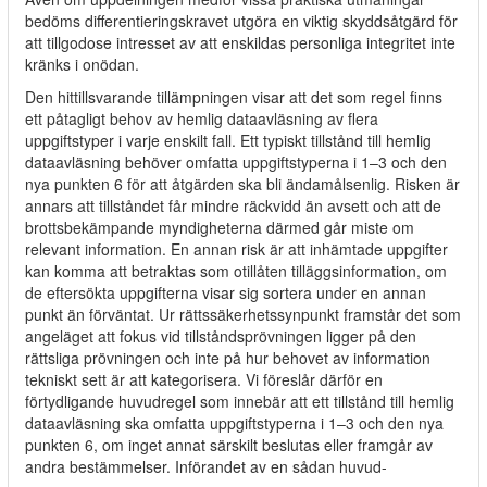
bedöms differentieringskravet utgöra en viktig skyddsåtgärd för
att tillgodose intresset av att enskildas personliga integritet inte
kränks i onödan.
Den hittillsvarande tillämpningen visar att det som regel finns
ett påtagligt behov av hemlig dataavläsning av flera
uppgiftstyper i varje enskilt fall. Ett typiskt tillstånd till hemlig
dataavläsning behöver omfatta uppgiftstyperna i 1–3 och den
nya punkten 6 för att åtgärden ska bli ändamålsenlig. Risken är
annars att tillståndet får mindre räckvidd än avsett och att de
brottsbekämpande myndigheterna därmed går miste om
relevant information. En annan risk är att inhämtade uppgifter
kan komma att betraktas som otillåten tilläggsinformation, om
de eftersökta uppgifterna visar sig sortera under en annan
punkt än förväntat. Ur rättssäkerhetssynpunkt framstår det som
angeläget att fokus vid tillståndsprövningen ligger på den
rättsliga prövningen och inte på hur behovet av information
tekniskt sett är att kategorisera. Vi föreslår därför en
förtydligande huvudregel som innebär att ett tillstånd till hemlig
dataavläsning ska omfatta uppgiftstyperna i 1–3 och den nya
punkten 6, om inget annat särskilt beslutas eller framgår av
andra bestämmelser. Införandet av en sådan huvud-