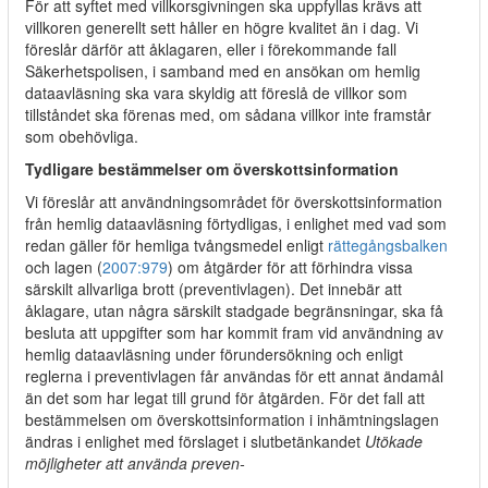
För att syftet med villkorsgivningen ska uppfyllas krävs att
villkoren generellt sett håller en högre kvalitet än i dag. Vi
föreslår därför att åklagaren, eller i förekommande fall
Säkerhetspolisen, i samband med en ansökan om hemlig
dataavläsning ska vara skyldig att föreslå de villkor som
tillståndet ska förenas med, om sådana villkor inte framstår
som obehövliga.
Tydligare bestämmelser om överskottsinformation
Vi föreslår att användningsområdet för överskottsinformation
från hemlig dataavläsning förtydligas, i enlighet med vad som
redan gäller för hemliga tvångsmedel enligt
rättegångsbalken
och lagen (
2007:979
) om åtgärder för att förhindra vissa
särskilt allvarliga brott (preventivlagen). Det innebär att
åklagare, utan några särskilt stadgade begränsningar, ska få
besluta att uppgifter som har kommit fram vid användning av
hemlig dataavläsning under förundersökning och enligt
reglerna i preventivlagen får användas för ett annat ändamål
än det som har legat till grund för åtgärden. För det fall att
bestämmelsen om överskottsinformation i inhämtningslagen
ändras i enlighet med förslaget i slutbetänkandet
Utökade
möjligheter att använda preven-