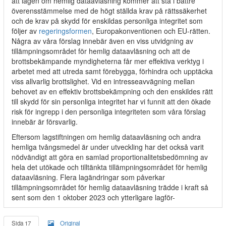
att lagen om hemlig dataavläsning kommer att stå i bättre
överensstämmelse med de högt ställda krav på rättssäkerhet
och de krav på skydd för enskildas personliga integritet som
följer av
regeringsformen
, Europakonventionen och EU-rätten.
Några av våra förslag innebär även en viss utvidgning av
tillämpningsområdet för hemlig dataavläsning och att de
brottsbekämpande myndigheterna får mer effektiva verktyg i
arbetet med att utreda samt förebygga, förhindra och upptäcka
viss allvarlig brottslighet. Vid en intresseavvägning mellan
behovet av en effektiv brottsbekämpning och den enskildes rätt
till skydd för sin personliga integritet har vi funnit att den ökade
risk för ingrepp i den personliga integriteten som våra förslag
innebär är försvarlig.
Eftersom lagstiftningen om hemlig dataavläsning och andra
hemliga tvångsmedel är under utveckling har det också varit
nödvändigt att göra en samlad proportionalitetsbedömning av
hela det utökade och tilltänkta tillämpningsområdet för hemlig
dataavläsning. Flera lagändringar som påverkar
tillämpningsområdet för hemlig dataavläsning trädde i kraft så
sent som den 1 oktober 2023 och ytterligare lagför-
Sida 17
Original