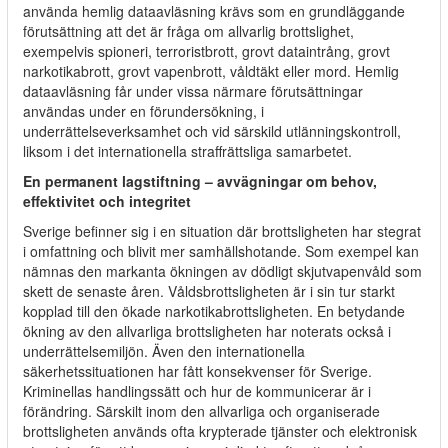
använda hemlig dataavläsning krävs som en grundläggande
förutsättning att det är fråga om allvarlig brottslighet,
exempelvis spioneri, terroristbrott, grovt dataintrång, grovt
narkotikabrott, grovt vapenbrott, våldtäkt eller mord. Hemlig
dataavläsning får under vissa närmare förutsättningar
användas under en förundersökning, i
underrättelseverksamhet och vid särskild utlänningskontroll,
liksom i det internationella straffrättsliga samarbetet.
En permanent lagstiftning – avvägningar om behov,
effektivitet och integritet
Sverige befinner sig i en situation där brottsligheten har stegrat
i omfattning och blivit mer samhällshotande. Som exempel kan
nämnas den markanta ökningen av dödligt skjutvapenvåld som
skett de senaste åren. Våldsbrottsligheten är i sin tur starkt
kopplad till den ökade narkotikabrottsligheten. En betydande
ökning av den allvarliga brottsligheten har noterats också i
underrättelsemiljön. Även den internationella
säkerhetssituationen har fått konsekvenser för Sverige.
Kriminellas handlingssätt och hur de kommunicerar är i
förändring. Särskilt inom den allvarliga och organiserade
brottsligheten används ofta krypterade tjänster och elektronisk