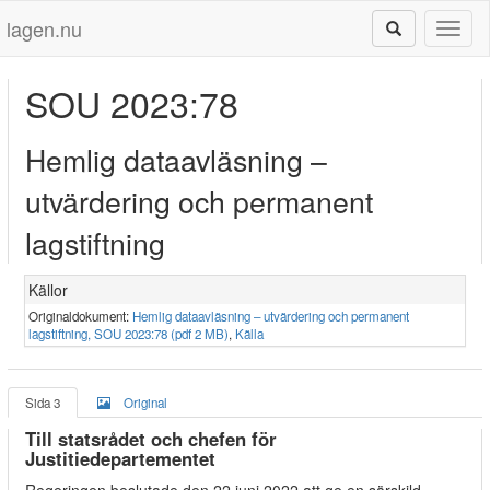
lagen.nu
Toggl
naviga
SOU 2023:78
Hemlig dataavläsning –
utvärdering och permanent
lagstiftning
Källor
Originaldokument:
Hemlig dataavläsning – utvärdering och permanent
lagstiftning, SOU 2023:78 (pdf 2 MB)
,
Källa
Sida 3
Original
Till statsrådet och chefen för
Justitiedepartementet