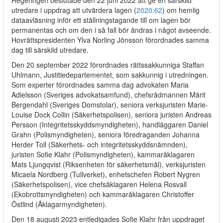
Regeringen beslutade den 22 juni 2022 att ge en särskild
utredare i uppdrag att utvärdera lagen (
2020:62
) om hemlig
dataavläsning inför ett ställningstagande till om lagen bör
permanentas och om den i så fall bör ändras i något avseende.
Hovrättspresidenten Ylva Norling Jönsson förordnades samma
dag till särskild utredare.
Den 20 september 2022 förordnades rättssakkunniga Staffan
Uhlmann, Justitiedepartementet, som sakkunnig i utredningen.
Som experter förordnades samma dag advokaten Maria
Adielsson (Sveriges advokatsamfund), chefsrådmannen Märit
Bergendahl (Sveriges Domstolar), seniora verksjuristen Marie-
Louise Dock Collin (Säkerhetspolisen), seniora juristen Andreas
Persson (Integritetsskyddsmyndigheten), handläggaren Daniel
Grahn (Polismyndigheten), seniora föredraganden Johanna
Herder Toll (Säkerhets- och integritetsskyddsnämnden),
juristen Sofie Klahr (Polismyndigheten), kammaråklagaren
Mats Ljungqvist (Riksenheten för säkerhetsmål), verksjuristen
Micaela Nordberg (Tullverket), enhetschefen Robert Nygren
(Säkerhetspolisen), vice chefsåklagaren Helena Rosvall
(Ekobrottsmyndigheten) och kammaråklagaren Christoffer
Östlind (Åklagarmyndigheten).
Den 18 augusti 2023 entledigades Sofie Klahr från uppdraget