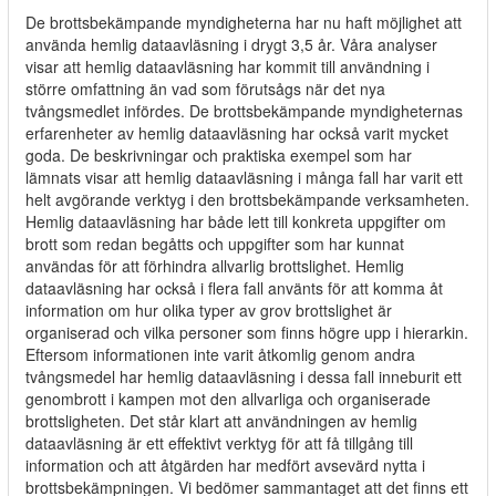
De brottsbekämpande myndigheterna har nu haft möjlighet att
använda hemlig dataavläsning i drygt 3,5 år. Våra analyser
visar att hemlig dataavläsning har kommit till användning i
större omfattning än vad som förutsågs när det nya
tvångsmedlet infördes. De brottsbekämpande myndigheternas
erfarenheter av hemlig dataavläsning har också varit mycket
goda. De beskrivningar och praktiska exempel som har
lämnats visar att hemlig dataavläsning i många fall har varit ett
helt avgörande verktyg i den brottsbekämpande verksamheten.
Hemlig dataavläsning har både lett till konkreta uppgifter om
brott som redan begåtts och uppgifter som har kunnat
användas för att förhindra allvarlig brottslighet. Hemlig
dataavläsning har också i flera fall använts för att komma åt
information om hur olika typer av grov brottslighet är
organiserad och vilka personer som finns högre upp i hierarkin.
Eftersom informationen inte varit åtkomlig genom andra
tvångsmedel har hemlig dataavläsning i dessa fall inneburit ett
genombrott i kampen mot den allvarliga och organiserade
brottsligheten. Det står klart att användningen av hemlig
dataavläsning är ett effektivt verktyg för att få tillgång till
information och att åtgärden har medfört avsevärd nytta i
brottsbekämpningen. Vi bedömer sammantaget att det finns ett