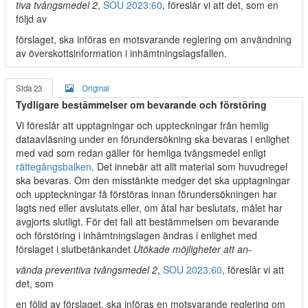
tiva tvångsmedel 2
,
SOU 2023:60
, föreslår vi att det, som en
följd av
förslaget, ska införas en motsvarande reglering om användning
av överskottsinformation i inhämtningslagsfallen.
Sida 23
Original
Tydligare bestämmelser om bevarande och förstöring
Vi föreslår att upptagningar och uppteckningar från hemlig
dataavläsning under en förundersökning ska bevaras i enlighet
med vad som redan gäller för hemliga tvångsmedel enligt
rättegångsbalken
. Det innebär att allt material som huvudregel
ska bevaras. Om den misstänkte medger det ska upptagningar
och uppteckningar få förstöras innan förundersökningen har
lagts ned eller avslutats eller, om åtal har beslutats, målet har
avgjorts slutligt. För det fall att bestämmelsen om bevarande
och förstöring i inhämtningslagen ändras i enlighet med
förslaget i slutbetänkandet
Utökade möjligheter att an-
vända preventiva tvångsmedel 2
,
SOU 2023:60
, föreslår vi att
det, som
en följd av förslaget, ska införas en motsvarande reglering om