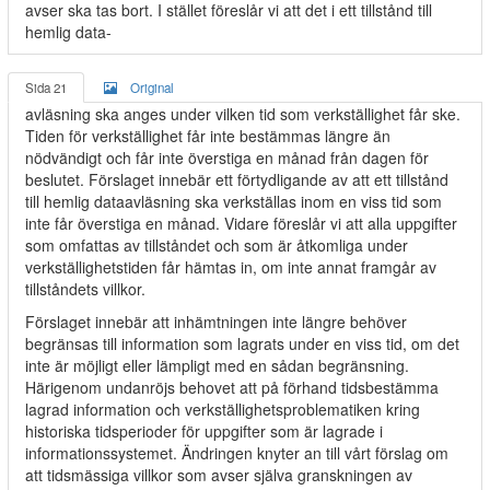
avser ska tas bort. I stället föreslår vi att det i ett tillstånd till
hemlig data-
Sida 21
Original
avläsning ska anges under vilken tid som verkställighet får ske.
Tiden för verkställighet får inte bestämmas längre än
nödvändigt och får inte överstiga en månad från dagen för
beslutet. Förslaget innebär ett förtydligande av att ett tillstånd
till hemlig dataavläsning ska verkställas inom en viss tid som
inte får överstiga en månad. Vidare föreslår vi att alla uppgifter
som omfattas av tillståndet och som är åtkomliga under
verkställighetstiden får hämtas in, om inte annat framgår av
tillståndets villkor.
Förslaget innebär att inhämtningen inte längre behöver
begränsas till information som lagrats under en viss tid, om det
inte är möjligt eller lämpligt med en sådan begränsning.
Härigenom undanröjs behovet att på förhand tidsbestämma
lagrad information och verkställighetsproblematiken kring
historiska tidsperioder för uppgifter som är lagrade i
informationssystemet. Ändringen knyter an till vårt förslag om
att tidsmässiga villkor som avser själva granskningen av