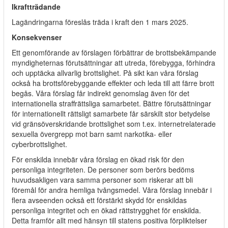
Ikraftträdande
Lagändringarna föreslås träda i kraft den 1 mars 2025.
Konsekvenser
Ett genomförande av förslagen förbättrar de brottsbekämpande
myndigheternas förutsättningar att utreda, förebygga, förhindra
och upptäcka allvarlig brottslighet. På sikt kan våra förslag
också ha brottsförebyggande effekter och leda till att färre brott
begås. Våra förslag får indirekt genomslag även för det
internationella straffrättsliga samarbetet. Bättre förutsättningar
för internationellt rättsligt samarbete får särskilt stor betydelse
vid gränsöverskridande brottslighet som t.ex. internetrelaterade
sexuella övergrepp mot barn samt narkotika- eller
cyberbrottslighet.
För enskilda innebär våra förslag en ökad risk för den
personliga integriteten. De personer som berörs bedöms
huvudsakligen vara samma personer som riskerar att bli
föremål för andra hemliga tvångsmedel. Våra förslag innebär i
flera avseenden också ett förstärkt skydd för enskildas
personliga integritet och en ökad rättstrygghet för enskilda.
Detta framför allt med hänsyn till statens positiva förpliktelser