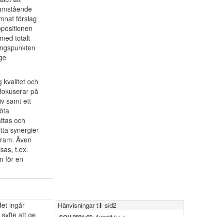
framstående
ämnat förslag
opositionen
med totalt
gångspunkten
 ge
 kvalitet och
fokuserar på
iv samt ett
öta
ättas och
itta synergier
 fram. Även
as, t.ex.
n för en
det ingår
Hänvisningar till sid2
 syfte att ge