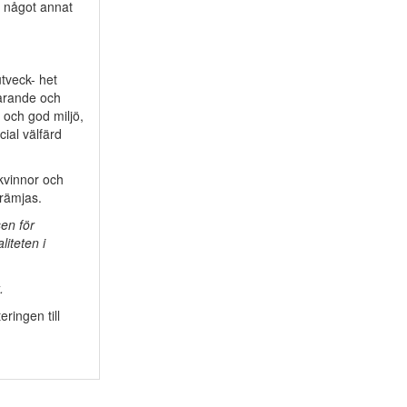
e något annat
tveck- het
varande och
 och god miljö,
ial välfärd
kvinnor och
främjas.
en för
liteten i
.
ringen till