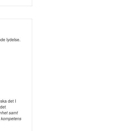
nde lydelse.
ska det I
 det
amhet samt
 kompetens