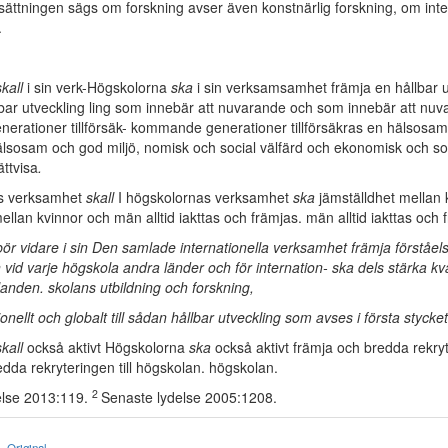
tsättningen sägs om forskning avser även konstnärlig forskning, om int
.
skall
i sin verk-Högskolorna
ska
i sin verksamsamhet främja en hållbar u
lbar utveckling ling som innebär att nuvarande och som innebär att nu
rationer tillförsäk- kommande generationer tillförsäkras en hälsosam
älsosam och god miljö, nomisk och social välfärd och ekonomisk och soc
ättvisa
.
as verksamhet
skall
I högskolornas verksamhet
ska
jämställdhet mellan 
ellan kvinnor och män alltid iakttas och främjas. män alltid iakttas och 
ör vidare i sin Den samlade internationella verksamhet främja förståels
id varje högskola andra länder och för internation- ska dels stärka kva
landen. skolans utbildning och forskning,
ionellt och globalt till sådan hållbar utveckling som avses i första stycket
skall
också aktivt Högskolorna
ska
också aktivt främja och bredda rekryte
dda rekryteringen till högskolan. högskolan.
2
else 2013:119.
Senaste lydelse 2005:1208.