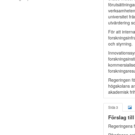
förutsättninga
verksamheten.
universitet f
utvärdering so
För att intern
forskningsinf
och styrning.
Innovationssy
forskningsinst
kommersialise
forskningsres
Regeringen fö
högskolans ans
akademisk frih
Sida 3
Förslag til
Regeringens f