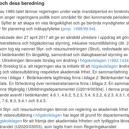
 och dess beredning
av 1980-talet lämnar regeringen under varje mandatperiod en forskning
om anger regeringens politik inom området för den kommande perioden
. Syftet är att skapa en viss långsiktighet och ge berörda myndigheter s
r för planering och måluppfyllelse (
prop. 1998/99:94
).
slutade den 27 april 2017 att ge en särskild utredare i uppdrag att gö
versitetens och högskolornas styrning, inklusive resurstilldelning (dir. 
som tog sig namnet Styr- och resursutredningen (Strut), redovisade sin
 i betänkandet En långsiktig, samordnad och dialogbaserad styrning av
). Utredningen lämnade förslag om ändring i
högskolelagen (1992:1434
öreslog bl.a. att regeringen ska ta initiativ till att
högskolelagen
ändra
ng och vidareutbildning respektive akademisk frihet. En sammanfattning
inns i
bilaga 1
. Betänkandets lagförslag finns i
bilaga 2
. Betänkandet ha
ats. En förteckning över remissinstanserna finns i
bilaga 3
. En samman
inns tillgänglig i Utbildningsdepartementet (U2019/00304). I denna prop
ande avsnitt i betänkandet: 4.6.1, 4.6.2, 5.2.3, 5.4, 6.2.2, 6.2.3, 6.3.1, 6
, 7.6, 8.3, 9.4.1 och 9.4.3.
m Styr- och resursutredningen lämnat om reglering av akademisk frihet
ch vidareutbildning i
högskolelagen
har legat till grund för departemen
gskolelagen
för att främja den akademiska friheten och tydliggöra läros
 lärandet (U2020/03053), som tagits fram inom Regeringskansliet