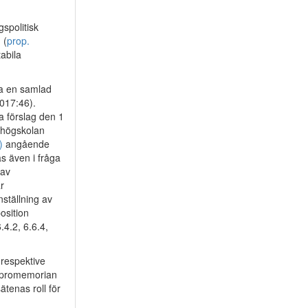
spolitisk
 (
prop.
tabila
ra en samlad
2017:46).
a förslag den 1
 högskolan
)
angående
s även i fråga
 av
r
ställning av
osition
.4.2, 6.6.4,
 respektive
tspromemorian
ätenas roll för