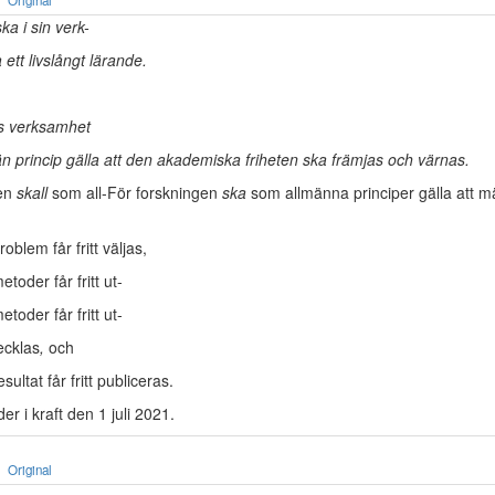
Original
a i sin verk-
ett livslångt lärande.
s verksamhet
n princip gälla att den akademiska friheten ska främjas och värnas.
gen
skall
som all-För forskningen
ska
som allmänna principer gälla att m
oblem får fritt väljas,
toder får fritt ut-
toder får fritt ut-
ecklas
,
och
sultat får fritt publiceras.
er i kraft den 1 juli 2021.
Original