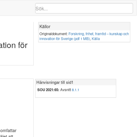
Källor
Originaldokument:
Forskning, frihet, framtid – kunskap och
innovation för Sverige (pdf 1 MB)
,
Källa
tion för
Hänvisningar till sid1
SOU 2021:65:
Avsnitt
8.1.1
 omfattar
let att