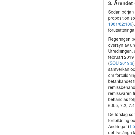
3. Ärendet
Sedan början 
proposition s
1981/82:106
)
förutsättninga
Regeringen be
översyn av uni
Utredningen, 
februari 2019
(
SOU 2019:6
samverkan och f
om fortbildni
betänkandet f
remissbehandl
remissvaren f
behandlas följ
6.6.5, 7.2, 7.4
De förslag so
fortbildning o
Ändringar i
hö
det livslånga