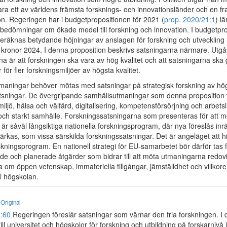
ara ett av världens främsta forsknings- och innovationsländer och en 
n. Regeringen har i budgetpropositionen för 2021 (
prop. 2020/21:1
) l
 bedömningar om ökade medel till forskning och innovation. I budgetpr
beräknas betydande höjningar av anslagen för forskning och utveckling 
r kronor 2024. I denna proposition beskrivs satsningarna närmare. Ut
na är att forskningen ska vara av hög kvalitet och att satsningarna ska
 för fler forskningsmiljöer av högsta kvalitet.
maningar behöver mötas med satsningar på strategisk forskning av hög
tsningar. De övergripande samhällsutmaningar som denna proposition 
miljö, hälsa och välfärd, digitalisering, kompetensförsörjning och arbetsl
och starkt samhälle. Forskningssatsningarna som presenteras för att m
r såväl långsiktiga nationella forskningsprogram, där nya föreslås inr
stärkas, som vissa särskilda forskningssatsningar. Det är angeläget att h
kningsprogram. En nationell strategi för EU-samarbetet bör därför tas
e och planerade åtgärder som bidrar till att möta utmaningarna redovis
ga om öppen vetenskap, immateriella tillgångar, jämställdhet och villkore
 i högskolan.
Original
1:60
Regeringen föreslår satsningar som värnar den fria forskningen. I 
ll universitet och högskolor för forskning och utbildning på forskarnivå i