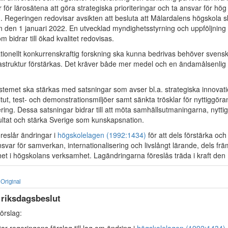
r för lärosätena att göra strategiska prioriteringar och ta ansvar för hög k
 Regeringen redovisar avsikten att besluta att Mälardalens högskola sk
rån den 1 januari 2022. En utvecklad myndighetsstyrning och uppföljning
m bidrar till ökad kvalitet redovisas.
ationellt konkurrenskraftig forskning ska kunna bedrivas behöver svens
rastruktur förstärkas. Det kräver både mer medel och en ändamålsenlig
stemet ska stärkas med satsningar som avser bl.a. strategiska innova
itut, test- och demonstrationsmiljöer samt sänkta trösklar för nyttiggör
ring. Dessa satsningar bidrar till att möta samhällsutmaningarna, nytti
ultat och stärka Sverige som kunskapsnation.
reslår ändringar i
högskolelagen (1992:1434)
för att dels förstärka och
var för samverkan, internationalisering och livslångt lärande, dels fr
et i högskolans verksamhet. Lagändringarna föreslås träda i kraft den 1
Original
l riksdagsbeslut
örslag: