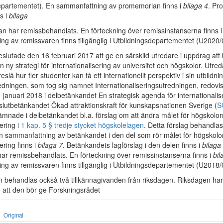
epartementet). En sammanfattning av promemorian finns i
bilaga 4
. Pr
ns i
bilaga
n har remissbehandlats. En förteckning över remissinstanserna finns 
ng av remissvaren finns tillgänglig i Utbildningsdepartementet (U2020
lutade den 16 februari 2017 att ge en särskild utredare i uppdrag att b
 ny strategi för internationalisering av universitet och högskolor. Utre
öreslå hur fler studenter kan få ett internationellt perspektiv i sin utbildnin
edningen, som tog sig namnet Internationaliseringsutredningen, redovi
 januari 2018 i delbetänkandet En strategisk agenda för internationalis
 slutbetänkandet Ökad attraktionskraft för kunskapsnationen Sverige (
S
ämnade i delbetänkandet bl.a. förslag om att ändra målet för högskolo
sering i
1 kap. 5 § tredje stycket högskolelagen
. Detta förslag behandla
En sammanfattning av betänkandet i den del som rör målet för högskolo
ering finns i
bilaga 7
. Betänkandets lagförslag i den delen finns i
bilaga
ar remissbehandlats. En förteckning över remissinstanserna finns i
bil
ng av remissvaren finns tillgänglig i Utbildningsdepartementet (U2018
en behandlas också två tillkännagivanden från riksdagen. Riksdagen har 
n att den bör ge Forskningsrådet
Original