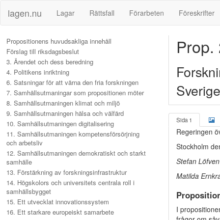
lagen.nu
Lagar
Rättsfall
Förarbeten
Föreskrifter
Prop.
Propositionens huvudsakliga innehåll
Förslag till riksdagsbeslut
3. Ärendet och dess beredning
Forskni
4. Politikens inriktning
6. Satsningar för att värna den fria forskningen
Sverig
7. Samhällsutmaningar som propositionen möter
8. Samhällsutmaningen klimat och miljö
9. Samhällsutmaningen hälsa och välfärd
Sida 1
10. Samhällsutmaningen digitalisering
Regeringen öv
11. Samhällsutmaningen kompetensförsörjning
och arbetsliv
Stockholm de
12. Samhällsutmaningen demokratiskt och starkt
Stefan Löfven
samhälle
13. Förstärkning av forskningsinfrastruktur
Matilda Ernk
14. Högskolors och universitets centrala roll i
samhällsbygget
Propositio
15. Ett utvecklat innovationssystem
I proposition
16. Ett starkare europeiskt samarbete
frågor om såvä