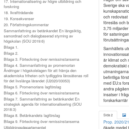
17. Internationalisering av högre utbildning och
Sverige ska v
forskning
kunskapsnatio
18. Ikraftträdande
och redovisat
19. Konsekvenser
föreslås och 
20. Författningskommentar
3,75 miljarde
Sammanfattning av betänkandet En långsiktig,
för satsningar
samordnad och dialogbaserad styrning av
förutsättningar
högskolan (SOU 2019:6)
Bilaga 1.
Samhällets ut
Bilaga 2.
innovationssa
Bilaga 3. Förteckning över remissinstanserna
är klimat och 
Bilaga 4. Sammanfattning av promemorian
demokratiskt 
Ändringar i högskolelagen för att främja den
utmaningarna ä
akademiska friheten och tydliggöra lärosätenas roll
befintliga för
för det livslånga lärandet (U2020/03053)
med EU:s fors
Bilaga 5. Promemorians lagförslag
andra pågåend
Bilaga 6. Förteckning över remissinstanserna
insatser i frå
Bilaga 7. Sammanfattning av betänkandet En
forskarkarriär
strategisk agenda för internationalisering (SOU
2018:3)
Bilaga 8. Betänkandets lagförslag
Sida 2
Bilaga 9. Förteckning över remissinstanserna
Prop. 2020/2
Utbildningsdepartementet
ökade medel ti