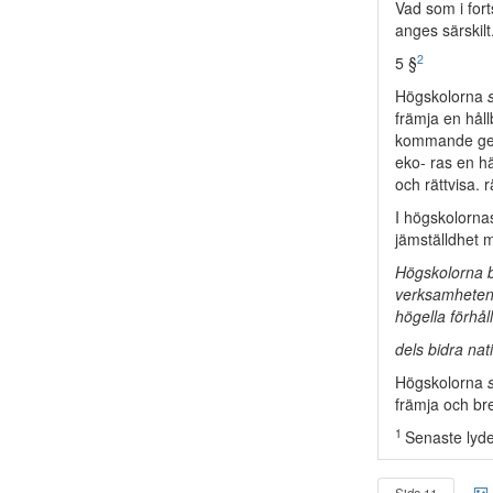
Vad som i for
anges särskilt
2
5 §
Högskolorna
främja en hål
kommande gene
eko- ras en h
och rättvisa. r
I högskolorn
jämställdhet m
Högskolorna b
verksamheten v
högella förhål
dels bidra nat
Högskolorna
främja och bre
1
Senaste lyd