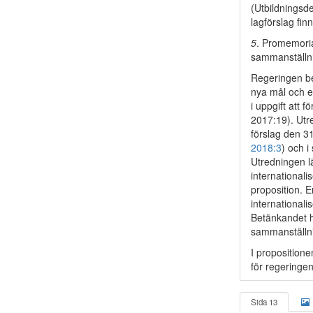
(Utbildningsd
lagförslag fin
5
. Promemoria
sammanställni
Regeringen bes
nya mål och en
i uppgift att f
2017:19). Utr
förslag den 31
2018:3
) och i
Utredningen l
internationali
proposition. 
internationalis
Betänkandet h
sammanställni
I proposition
för regeringe
Sida 13