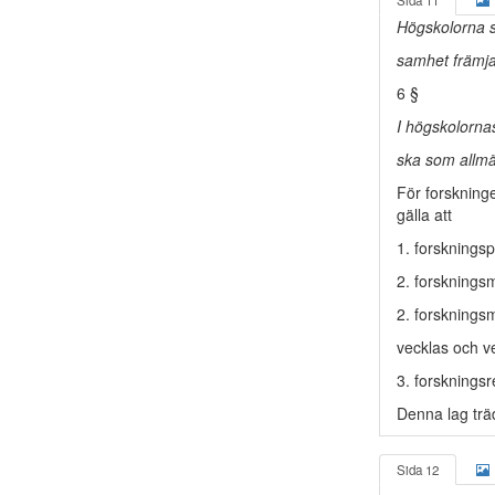
Sida 11
Högskolorna sk
samhet främja 
6 §
I högskolorna
ska som allmä
För forsknin
gälla att
1. forskningspr
2. forskningsme
2. forskningsme
vecklas och v
3. forskningsre
Denna lag träd
Sida 12