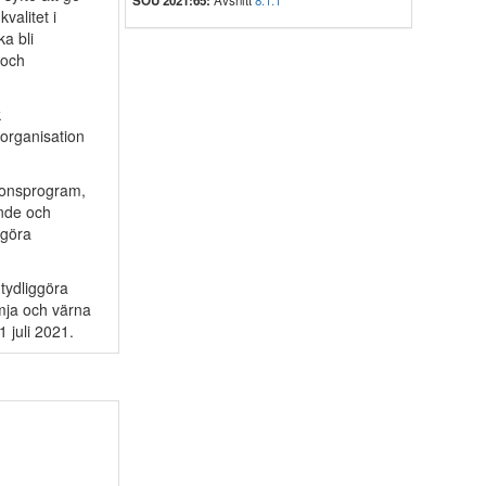
SOU 2021:65:
Avsnitt
8.1.1
valitet i
a bli
 och
k
 organisation
tionsprogram,
ande och
ggöra
 tydliggöra
ämja och värna
 juli 2021.