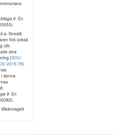
omemorians
i
bilaga 6
. En
/03053).
l.a. föreslå
daren fick också
g (dir.
sade sina
ering (
SOU
OU 2018:78
).
rnas
s i denna
rnas
 8
.
aga 9
. En
/00382).
tillkännagett