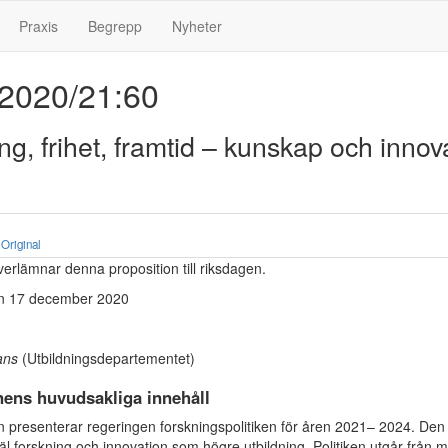
Praxis
Begrepp
Nyheter
 2020/21:60
ng, frihet, framtid – kunskap och innova
e
Original
erlämnar denna proposition till riksdagen.
n 17 december 2020
rans
(Utbildningsdepartementet)
nens huvudsakliga innehåll
en presenterar regeringen forskningspolitiken för åren 2021– 2024. Den
l forskning och innovation som högre utbildning. Politiken utgår från må