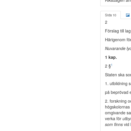
Riksdagen anta
Sida 10
2
Förslag till l
Härigenom för
Nuvarande lyd
1 kap.
1
2 §
Staten ska s
1. utbildning 
på beprövad e
2. forskning o
högskolornas 
omgivande sa
verka för
utby
som finns
vid