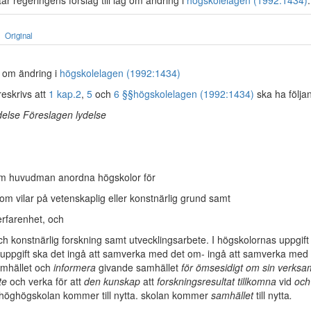
r regeringens förslag till lag om ändring i
högskolelagen (1992:1434)
.
Original
ag om ändring i
högskolelagen (1992:1434)
eskrivs att
1 kap.
2
,
5
och
6 §§
högskolelagen (1992:1434)
ska ha följa
else Föreslagen lydelse
om huvudman anordna högskolor för
som vilar på vetenskaplig eller konstnärlig grund samt
rfarenhet, och
ch konstnärlig forskning samt utvecklingsarbete. I högskolornas uppgift 
uppgift ska det ingå att samverka med det om- ingå att samverka med
mhället och
informera
givande samhället
för ömsesidigt om sin verks
te
och verka för att
den kunskap
att
forskningsresultat tillkomna
vid
och
 höghögskolan kommer till nytta. skolan kommer
samhället
till nytta
.